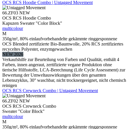
OCS RCS Hoodie Combo | Untagged Movement
66.ZF03
NEW
OCS RCS Hoodie Combo
Kapuzen Sweater "Color Block"
multicolour
M
350g/m², 80% einlaufvorbehandelte gekämmte ringgesponnene
OCS Blended zertifizierte Bio-Baumwolle, 20% RCS zertifiziertes
recyceltes Polyester, enzymgewaschen
NEW 2026
Verkaufshilfe zur Beurteilung von Farben und Qualität, enthält 4
Farben, innen angeraut, zertifizierte vegane Produktion ohne
tierische Hilfsstoffe, LCA-Berechnung (Life Cycle Assessment) zur
Bewertung der Umweltauswirkungen über den gesamten
Lebenszyklus, 30° waschbar, nicht trocknergeeignet, nicht chemisch
reinigen
OCS RCS Crewneck Combo | Untagged Movement
66.ZF02
NEW
OCS RCS Crewneck Combo
Sweater "Color Block"
multicolour
M
350g/m², 80% einlaufvorbehandelte gekämmte ringgesponnene