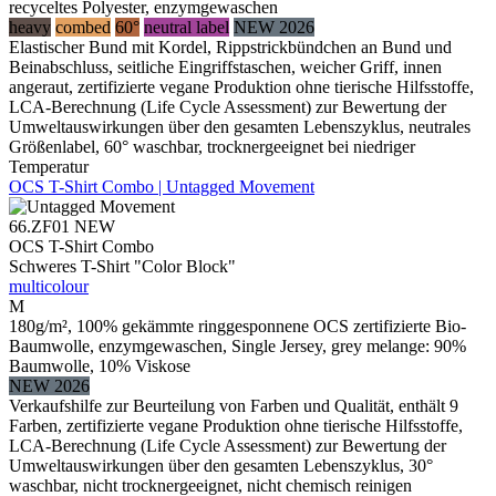
recyceltes Polyester, enzymgewaschen
heavy
combed
60°
neutral label
NEW 2026
Elastischer Bund mit Kordel, Rippstrickbündchen an Bund und
Beinabschluss, seitliche Eingriffstaschen, weicher Griff, innen
angeraut, zertifizierte vegane Produktion ohne tierische Hilfsstoffe,
LCA-Berechnung (Life Cycle Assessment) zur Bewertung der
Umweltauswirkungen über den gesamten Lebenszyklus, neutrales
Größenlabel, 60° waschbar, trocknergeeignet bei niedriger
Temperatur
OCS T-Shirt Combo | Untagged Movement
66.ZF01
NEW
OCS T-Shirt Combo
Schweres T-Shirt "Color Block"
multicolour
M
180g/m², 100% gekämmte ringgesponnene OCS zertifizierte Bio-
Baumwolle, enzymgewaschen, Single Jersey, grey melange: 90%
Baumwolle, 10% Viskose
NEW 2026
Verkaufshilfe zur Beurteilung von Farben und Qualität, enthält 9
Farben, zertifizierte vegane Produktion ohne tierische Hilfsstoffe,
LCA-Berechnung (Life Cycle Assessment) zur Bewertung der
Umweltauswirkungen über den gesamten Lebenszyklus, 30°
waschbar, nicht trocknergeeignet, nicht chemisch reinigen