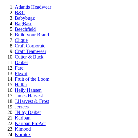
Atlantis Headwear
B&C
Babybugz
BagBase
Beechfield
Build your Brand
Clique
Craft Corporate
Craft Teamwear
Cutter & Buck
Daiber
Fare
Flexfit
Fruit of the Loom
Halfar
Helly Hansen
James Harvest
J.Harvest & Frost
Jerzees
JN by Daiber
Kariban
Kariban ProAct
Kimood
Korntex