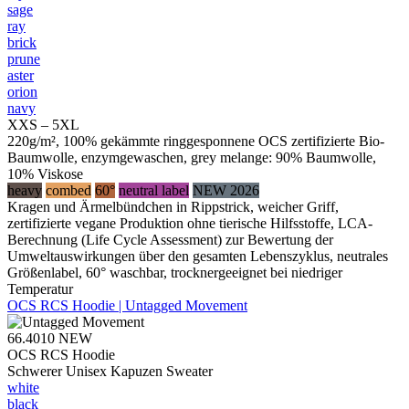
sage
ray
brick
prune
aster
orion
navy
XXS – 5XL
220g/m², 100% gekämmte ringgesponnene OCS zertifizierte Bio-
Baumwolle, enzymgewaschen, grey melange: 90% Baumwolle,
10% Viskose
heavy
combed
60°
neutral label
NEW 2026
Kragen und Ärmelbündchen in Rippstrick, weicher Griff,
zertifizierte vegane Produktion ohne tierische Hilfsstoffe, LCA-
Berechnung (Life Cycle Assessment) zur Bewertung der
Umweltauswirkungen über den gesamten Lebenszyklus, neutrales
Größenlabel, 60° waschbar, trocknergeeignet bei niedriger
Temperatur
OCS RCS Hoodie | Untagged Movement
66.4010
NEW
OCS RCS Hoodie
Schwerer Unisex Kapuzen Sweater
white
black