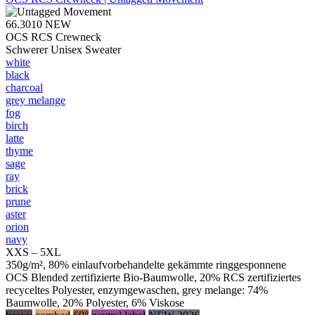
66.3010
NEW
OCS RCS Crewneck
Schwerer Unisex Sweater
white
black
charcoal
grey melange
fog
birch
latte
thyme
sage
ray
brick
prune
aster
orion
navy
XXS – 5XL
350g/m², 80% einlaufvorbehandelte gekämmte ringgesponnene
OCS Blended zertifizierte Bio-Baumwolle, 20% RCS zertifiziertes
recyceltes Polyester, enzymgewaschen, grey melange: 74%
Baumwolle, 20% Polyester, 6% Viskose