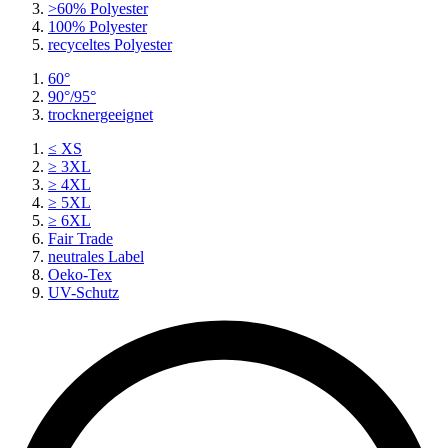
>60% Polyester
100% Polyester
recyceltes
Polyester
60°
90°/95°
trocknergeeignet
≤ XS
≥ 3XL
≥ 4XL
≥ 5XL
≥ 6XL
Fair Trade
neutrales Label
Oeko-Tex
UV-Schutz