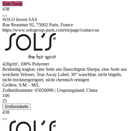
Tear Away
438
SOLO Invest SAS
Rue Reaumur 92, 75002 Paris, France
https://www.sologroup-paris.com/en/page/contact-us
420g/m², 100%
Polyester
Beidseitig tragbar, eine Seite aus flauschigem
Sherpa
, eine Seite aus
weichem Velours, Tear Away Label, 30° waschbar, nicht bügeln,
nicht trocknergeeignet, nicht chemisch reinigen
Größen:
S/M
–
M/L
Zolltarifnummer:
65050090
|
Ursprungsland:
China
100
25
Größentabelle
438