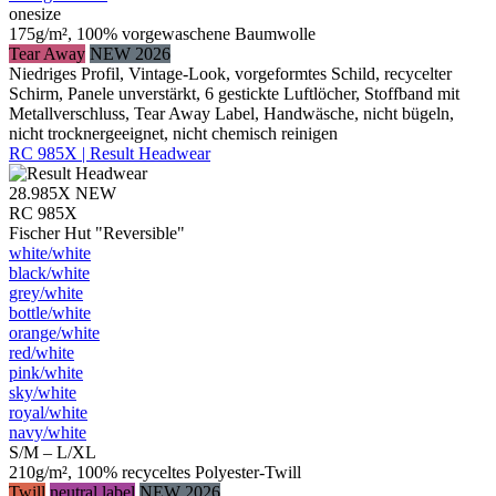
onesize
175g/m², 100% vorgewaschene Baumwolle
Tear Away
NEW 2026
Niedriges Profil, Vintage-Look, vorgeformtes Schild, recycelter
Schirm, Panele unverstärkt, 6 gestickte Luftlöcher, Stoffband mit
Metallverschluss, Tear Away Label, Handwäsche, nicht bügeln,
nicht trocknergeeignet, nicht chemisch reinigen
RC 985X | Result Headwear
28.985X
NEW
RC 985X
Fischer Hut "Reversible"
white/​white
black/​white
grey/​white
bottle/​white
orange/​white
red/​white
pink/​white
sky/​white
royal/​white
navy/​white
S/M – L/XL
210g/m², 100% recyceltes Polyester-Twill
Twill
neutral label
NEW 2026