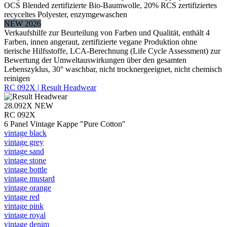
OCS Blended zertifizierte Bio-Baumwolle, 20% RCS zertifiziertes
recyceltes Polyester, enzymgewaschen
NEW 2026
Verkaufshilfe zur Beurteilung von Farben und Qualität, enthält 4
Farben, innen angeraut, zertifizierte vegane Produktion ohne
tierische Hilfsstoffe, LCA-Berechnung (Life Cycle Assessment) zur
Bewertung der Umweltauswirkungen über den gesamten
Lebenszyklus, 30° waschbar, nicht trocknergeeignet, nicht chemisch
reinigen
RC 092X | Result Headwear
28.092X
NEW
RC 092X
6 Panel Vintage Kappe "Pure Cotton"
vintage black
vintage grey
vintage sand
vintage stone
vintage bottle
vintage mustard
vintage orange
vintage red
vintage pink
vintage royal
vintage denim