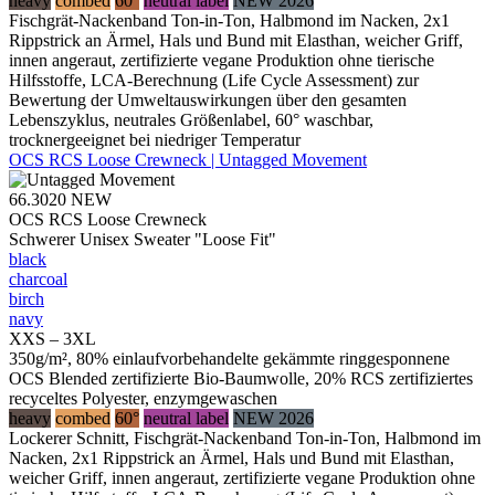
heavy
combed
60°
neutral label
NEW 2026
Fischgrät-Nackenband Ton-in-Ton, Halbmond im Nacken, 2x1
Rippstrick an Ärmel, Hals und Bund mit Elasthan, weicher Griff,
innen angeraut, zertifizierte vegane Produktion ohne tierische
Hilfsstoffe, LCA-Berechnung (Life Cycle Assessment) zur
Bewertung der Umweltauswirkungen über den gesamten
Lebenszyklus, neutrales Größenlabel, 60° waschbar,
trocknergeeignet bei niedriger Temperatur
OCS RCS Loose Crewneck | Untagged Movement
66.3020
NEW
OCS RCS Loose Crewneck
Schwerer Unisex Sweater "Loose Fit"
black
charcoal
birch
navy
XXS – 3XL
350g/m², 80% einlaufvorbehandelte gekämmte ringgesponnene
OCS Blended zertifizierte Bio-Baumwolle, 20% RCS zertifiziertes
recyceltes Polyester, enzymgewaschen
heavy
combed
60°
neutral label
NEW 2026
Lockerer Schnitt, Fischgrät-Nackenband Ton-in-Ton, Halbmond im
Nacken, 2x1 Rippstrick an Ärmel, Hals und Bund mit Elasthan,
weicher Griff, innen angeraut, zertifizierte vegane Produktion ohne