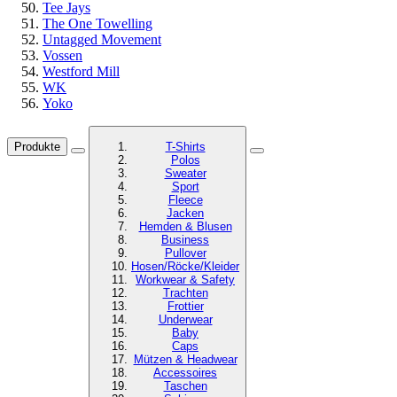
Tee Jays
The One Towelling
Untagged Movement
Vossen
Westford Mill
WK
Yoko
Produkte
T-Shirts
Polos
Sweater
Sport
Fleece
Jacken
Hemden & Blusen
Business
Pullover
Hosen/Röcke/Kleider
Workwear & Safety
Trachten
Frottier
Underwear
Baby
Caps
Mützen & Headwear
Accessoires
Taschen