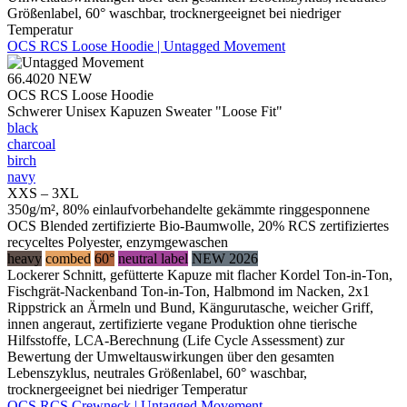
Größenlabel, 60° waschbar, trocknergeeignet bei niedriger
Temperatur
OCS RCS Loose Hoodie | Untagged Movement
66.4020
NEW
OCS RCS Loose Hoodie
Schwerer Unisex Kapuzen Sweater "Loose Fit"
black
charcoal
birch
navy
XXS – 3XL
350g/m², 80% einlaufvorbehandelte gekämmte ringgesponnene
OCS Blended zertifizierte Bio-Baumwolle, 20% RCS zertifiziertes
recyceltes Polyester, enzymgewaschen
heavy
combed
60°
neutral label
NEW 2026
Lockerer Schnitt, gefütterte Kapuze mit flacher Kordel Ton-in-Ton,
Fischgrät-Nackenband Ton-in-Ton, Halbmond im Nacken, 2x1
Rippstrick an Ärmeln und Bund, Kängurutasche, weicher Griff,
innen angeraut, zertifizierte vegane Produktion ohne tierische
Hilfsstoffe, LCA-Berechnung (Life Cycle Assessment) zur
Bewertung der Umweltauswirkungen über den gesamten
Lebenszyklus, neutrales Größenlabel, 60° waschbar,
trocknergeeignet bei niedriger Temperatur
OCS RCS Crewneck | Untagged Movement