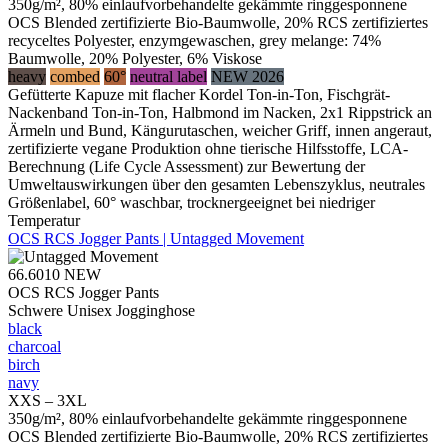
350g/m², 80% einlaufvorbehandelte gekämmte ringgesponnene
OCS Blended zertifizierte Bio-Baumwolle, 20% RCS zertifiziertes
recyceltes Polyester, enzymgewaschen, grey melange: 74%
Baumwolle, 20% Polyester, 6% Viskose
heavy
combed
60°
neutral label
NEW 2026
Gefütterte Kapuze mit flacher Kordel Ton-in-Ton, Fischgrät-
Nackenband Ton-in-Ton, Halbmond im Nacken, 2x1 Rippstrick an
Ärmeln und Bund, Kängurutaschen, weicher Griff, innen angeraut,
zertifizierte vegane Produktion ohne tierische Hilfsstoffe, LCA-
Berechnung (Life Cycle Assessment) zur Bewertung der
Umweltauswirkungen über den gesamten Lebenszyklus, neutrales
Größenlabel, 60° waschbar, trocknergeeignet bei niedriger
Temperatur
OCS RCS Jogger Pants | Untagged Movement
66.6010
NEW
OCS RCS Jogger Pants
Schwere Unisex Jogginghose
black
charcoal
birch
navy
XXS – 3XL
350g/m², 80% einlaufvorbehandelte gekämmte ringgesponnene
OCS Blended zertifizierte Bio-Baumwolle, 20% RCS zertifiziertes