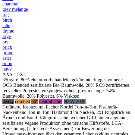
charcoal
grey melange
fog
birch
latte
thyme
sage
ray
brick
prune
aster
orion
navy
XXS – 5XL
350g/m², 80% einlaufvorbehandelte gekämmte ringgesponnene
OCS Blended zertifizierte Bio-Baumwolle, 20% RCS zertifiziertes
recyceltes Polyester, enzymgewaschen, grey melange: 74%
Baumwolle, 20% Polyester, 6% Viskose
heavy
combed
60°
neutral label
NEW 2026
Gefütterte Kapuze mit flacher Kordel Ton-in-Ton, Fischgrät-
Nackenband Ton-in-Ton, Halbmond im Nacken, 2x1 Rippstrick an
Ärmeln und Bund, Kängurutasche, weicher Griff, innen angeraut,
zertifizierte vegane Produktion ohne tierische Hilfsstoffe, LCA-
Berechnung (Life Cycle Assessment) zur Bewertung der
Umweltauswirkungen über den gesamten Lebenszyklus, neutrales