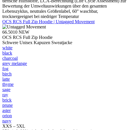
tierische Hilfsstoffe, LCA-Berechnung (Life Cycle Assessment) zur
Bewertung der Umweltauswirkungen über den gesamten
Lebenszyklus, neutrales Größenlabel, 60° waschbar,
trocknergeeignet bei niedriger Temperatur
OCS RCS Full Zip Hoodie | Untagged Movement
66.5010
NEW
OCS RCS Full Zip Hoodie
Schwere Unisex Kapuzen Sweatjacke
white
black
charcoal
grey melange
fog
birch
latte
thyme
sage
ray
brick
prune
aster
orion
navy
XXS – 5XL