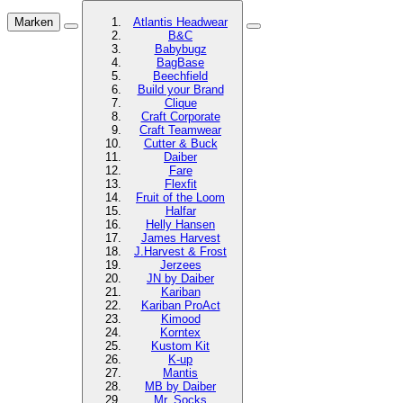
Marken
Atlantis Headwear
B&C
Babybugz
BagBase
Beechfield
Build your Brand
Clique
Craft Corporate
Craft Teamwear
Cutter & Buck
Daiber
Fare
Flexfit
Fruit of the Loom
Halfar
Helly Hansen
James Harvest
J.Harvest & Frost
Jerzees
JN by Daiber
Kariban
Kariban ProAct
Kimood
Korntex
Kustom Kit
K-up
Mantis
MB by Daiber
Mr. Socks