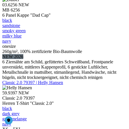
03.6256
NEW
MB 6256
6 Panel Kappe "Dad Cap"
black
sandstone
smoky green
milky blue
navy
onesize
260g/m², 100% zertifizierte Bio-Baumwolle
NEW 2026
6 Ziernähte am Schild, gefüttertes Schweißband, Frontpanele
unverstärkt, mittleres Kappenprofil, 6 gestickte Luftlöcher,
Metallschnalle in mattsilber, stirnanliegend, Handwäsche, nicht
bügeln, nicht trocknergeeignet, nicht chemisch reinigen
Classic 2.0 79397 | Helly Hansen
59.9397
NEW
Classic 2.0 79397
Herren T-Shirt "Classic 2.0"
black
dark grey
grey melange
navy