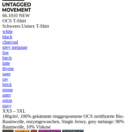
66.1010
NEW
OCS T-Shirt
Schweres Unisex T-Shirt
white
black
charcoal
grey melange
fog
birch
latte
thyme
sage
ray
brick
prune
aster
orion
navy
XXS – 5XL
180g/m², 100% gekämmte ringgesponnene OCS zertifizierte Bio-
Baumwolle, enzymgewaschen, Single Jersey, grey melange: 90%
Baumwolle, 10% Viskose