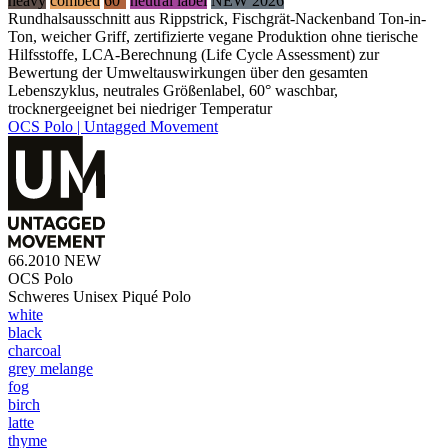
heavy
combed
60°
neutral label
NEW 2026
Rundhalsausschnitt aus Rippstrick, Fischgrät-Nackenband Ton-in-
Ton, weicher Griff, zertifizierte vegane Produktion ohne tierische
Hilfsstoffe, LCA-Berechnung (Life Cycle Assessment) zur
Bewertung der Umweltauswirkungen über den gesamten
Lebenszyklus, neutrales Größenlabel, 60° waschbar,
trocknergeeignet bei niedriger Temperatur
OCS Polo | Untagged Movement
66.2010
NEW
OCS Polo
Schweres Unisex Piqué Polo
white
black
charcoal
grey melange
fog
birch
latte
thyme