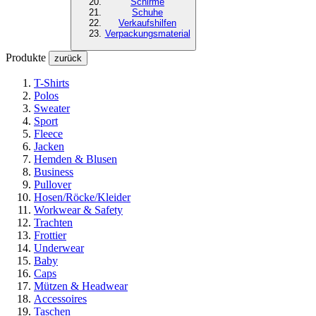
Schirme
Schuhe
Verkaufshilfen
Verpackungsmaterial
Produkte
zurück
T-Shirts
Polos
Sweater
Sport
Fleece
Jacken
Hemden & Blusen
Business
Pullover
Hosen/Röcke/Kleider
Workwear & Safety
Trachten
Frottier
Underwear
Baby
Caps
Mützen & Headwear
Accessoires
Taschen