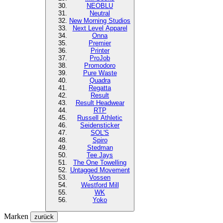
NEOBLU
Neutral
New Morning Studios
Next Level
Apparel
Onna
Premier
Printer
ProJob
Promodoro
Pure Waste
Quadra
Regatta
Result
Result Headwear
RTP
Russell Athletic
Seidensticker
SOL'S
Spiro
Stedman
Tee Jays
The One Towelling
Untagged Movement
Vossen
Westford Mill
WK
Yoko
Marken
zurück