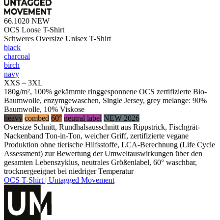
66.1020
NEW
OCS Loose T-Shirt
Schweres Oversize Unisex T-Shirt
black
charcoal
birch
navy
XXS – 3XL
180g/m², 100% gekämmte ringgesponnene OCS zertifizierte Bio-
Baumwolle, enzymgewaschen, Single Jersey, grey melange: 90%
Baumwolle, 10% Viskose
heavy
combed
60°
neutral label
NEW 2026
Oversize Schnitt, Rundhalsausschnitt aus Rippstrick, Fischgrät-
Nackenband Ton-in-Ton, weicher Griff, zertifizierte vegane
Produktion ohne tierische Hilfsstoffe, LCA-Berechnung (Life Cycle
Assessment) zur Bewertung der Umweltauswirkungen über den
gesamten Lebenszyklus, neutrales Größenlabel, 60° waschbar,
trocknergeeignet bei niedriger Temperatur
OCS T-Shirt | Untagged Movement