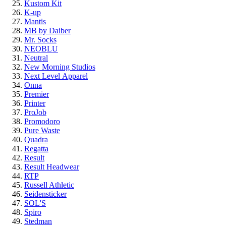
Kustom Kit
K-up
Mantis
MB by Daiber
Mr. Socks
NEOBLU
Neutral
New Morning Studios
Next Level
Apparel
Onna
Premier
Printer
ProJob
Promodoro
Pure Waste
Quadra
Regatta
Result
Result Headwear
RTP
Russell Athletic
Seidensticker
SOL'S
Spiro
Stedman