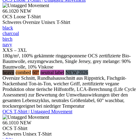
66.1020
NEW
OCS Loose T-Shirt
Schweres Oversize Unisex T-Shirt
black
charcoal
birch
navy
XXS – 3XL
180g/m², 100% gekämmte ringgesponnene OCS zertifizierte Bio-
Baumwolle, enzymgewaschen, Single Jersey, grey melange: 90%
Baumwolle, 10% Viskose
heavy
combed
60°
neutral label
NEW 2026
Oversize Schnitt, Rundhalsausschnitt aus Rippstrick, Fischgrät-
Nackenband Ton-in-Ton, weicher Griff, zertifizierte vegane
Produktion ohne tierische Hilfsstoffe, LCA-Berechnung (Life Cycle
Assessment) zur Bewertung der Umweltauswirkungen über den
gesamten Lebenszyklus, neutrales Größenlabel, 60° waschbar,
trocknergeeignet bei niedriger Temperatur
OCS T-Shirt | Untagged Movement
66.1010
NEW
OCS T-Shirt
Schweres Unisex T-Shirt