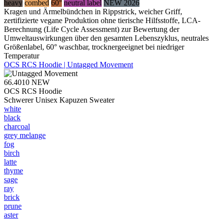
heavy
combed
60°
neutral label
NEW 2026
Kragen und Ärmelbündchen in Rippstrick, weicher Griff,
zertifizierte vegane Produktion ohne tierische Hilfsstoffe, LCA-
Berechnung (Life Cycle Assessment) zur Bewertung der
Umweltauswirkungen über den gesamten Lebenszyklus, neutrales
Größenlabel, 60° waschbar, trocknergeeignet bei niedriger
Temperatur
OCS RCS Hoodie | Untagged Movement
66.4010
NEW
OCS RCS Hoodie
Schwerer Unisex Kapuzen Sweater
white
black
charcoal
grey melange
fog
birch
latte
thyme
sage
ray
brick
prune
aster