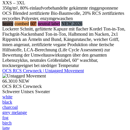
XXS – 3XL
350g/m², 80% einlaufvorbehandelte gekämmte ringgesponnene
OCS Blended zertifizierte Bio-Baumwolle, 20% RCS zertifiziertes
recyceltes Polyester, enzymgewaschen
heavy
combed
60°
neutral label
NEW 2026
Lockerer Schnitt, gefütterte Kapuze mit flacher Kordel Ton-in-Ton,
Fischgrät-Nackenband Ton-in-Ton, Halbmond im Nacken, 2x1
Rippstrick an Ärmeln und Bund, Kängurutasche, weicher Griff,
innen angeraut, zertifizierte vegane Produktion ohne tierische
Hilfsstoffe, LCA-Berechnung (Life Cycle Assessment) zur
Bewertung der Umweltauswirkungen über den gesamten
Lebenszyklus, neutrales Größenlabel, 60° waschbar,
trocknergeeignet bei niedriger Temperatur
OCS RCS Crewneck | Untagged Movement
66.3010
NEW
OCS RCS Crewneck
Schwerer Unisex Sweater
white
black
charcoal
grey melange
fog
birch
latte