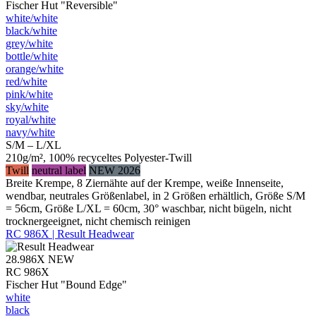
Fischer Hut "Reversible"
white/​white
black/​white
grey/​white
bottle/​white
orange/​white
red/​white
pink/​white
sky/​white
royal/​white
navy/​white
S/M – L/XL
210g/m², 100% recyceltes Polyester-Twill
Twill
neutral label
NEW 2026
Breite Krempe, 8 Ziernähte auf der Krempe, weiße Innenseite,
wendbar, neutrales Größenlabel, in 2 Größen erhältlich, Größe S/M
= 56cm, Größe L/XL = 60cm, 30° waschbar, nicht bügeln, nicht
trocknergeeignet, nicht chemisch reinigen
RC 986X | Result Headwear
28.986X
NEW
RC 986X
Fischer Hut "Bound Edge"
white
black