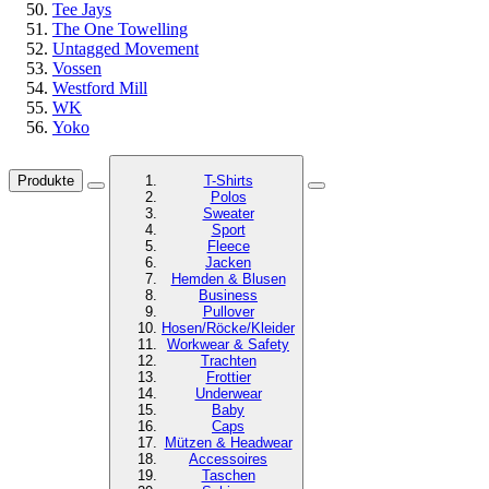
Tee Jays
The One Towelling
Untagged Movement
Vossen
Westford Mill
WK
Yoko
Produkte
T-Shirts
Polos
Sweater
Sport
Fleece
Jacken
Hemden & Blusen
Business
Pullover
Hosen/Röcke/Kleider
Workwear & Safety
Trachten
Frottier
Underwear
Baby
Caps
Mützen & Headwear
Accessoires
Taschen