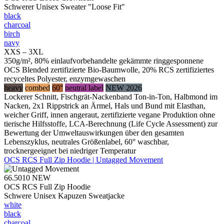
Schwerer Unisex Sweater "Loose Fit"
black
charcoal
birch
navy
XXS – 3XL
350g/m², 80% einlaufvorbehandelte gekämmte ringgesponnene
OCS Blended zertifizierte Bio-Baumwolle, 20% RCS zertifiziertes
recyceltes Polyester, enzymgewaschen
heavy
combed
60°
neutral label
NEW 2026
Lockerer Schnitt, Fischgrät-Nackenband Ton-in-Ton, Halbmond im
Nacken, 2x1 Rippstrick an Ärmel, Hals und Bund mit Elasthan,
weicher Griff, innen angeraut, zertifizierte vegane Produktion ohne
tierische Hilfsstoffe, LCA-Berechnung (Life Cycle Assessment) zur
Bewertung der Umweltauswirkungen über den gesamten
Lebenszyklus, neutrales Größenlabel, 60° waschbar,
trocknergeeignet bei niedriger Temperatur
OCS RCS Full Zip Hoodie | Untagged Movement
66.5010
NEW
OCS RCS Full Zip Hoodie
Schwere Unisex Kapuzen Sweatjacke
white
black
charcoal