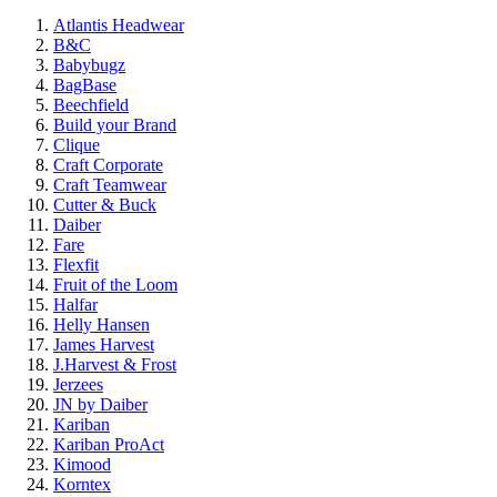
Atlantis Headwear
B&C
Babybugz
BagBase
Beechfield
Build your Brand
Clique
Craft Corporate
Craft Teamwear
Cutter & Buck
Daiber
Fare
Flexfit
Fruit of the Loom
Halfar
Helly Hansen
James Harvest
J.Harvest & Frost
Jerzees
JN by Daiber
Kariban
Kariban ProAct
Kimood
Korntex