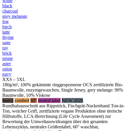
white
black
charcoal
grey melange
fog
birch
latte
thyme
sage
ray
brick
prune
aster
orion
navy
XXS – 5XL
180g/m², 100% gekämmte ringgesponnene OCS zertifizierte Bio-
Baumwolle, enzymgewaschen, Single Jersey, grey melange: 90%
Baumwolle, 10% Viskose
heavy
combed
60°
neutral label
NEW 2026
Rundhalsausschnitt aus Rippstrick, Fischgrät-Nackenband Ton-in-
Ton, weicher Griff, zertifizierte vegane Produktion ohne tierische
Hilfsstoffe, LCA-Berechnung (Life Cycle Assessment) zur
Bewertung der Umweltauswirkungen über den gesamten
Lebenszyklus, neutrales Größenlabel, 60° waschbar,