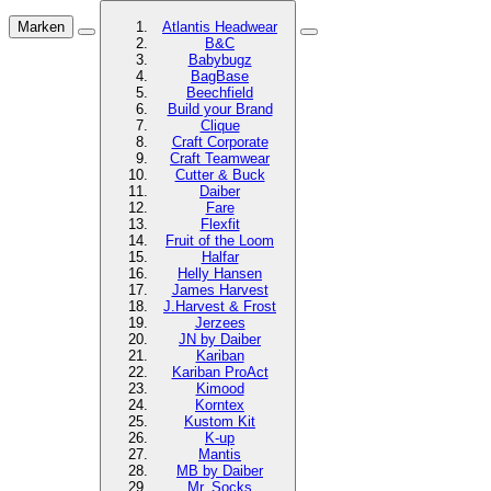
Marken
Atlantis Headwear
B&C
Babybugz
BagBase
Beechfield
Build your Brand
Clique
Craft Corporate
Craft Teamwear
Cutter & Buck
Daiber
Fare
Flexfit
Fruit of the Loom
Halfar
Helly Hansen
James Harvest
J.Harvest & Frost
Jerzees
JN by Daiber
Kariban
Kariban ProAct
Kimood
Korntex
Kustom Kit
K-up
Mantis
MB by Daiber
Mr. Socks