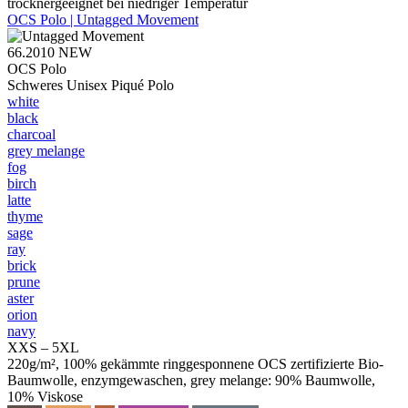
trocknergeeignet bei niedriger Temperatur
OCS Polo | Untagged Movement
66.2010
NEW
OCS Polo
Schweres Unisex Piqué Polo
white
black
charcoal
grey melange
fog
birch
latte
thyme
sage
ray
brick
prune
aster
orion
navy
XXS – 5XL
220g/m², 100% gekämmte ringgesponnene OCS zertifizierte Bio-
Baumwolle, enzymgewaschen, grey melange: 90% Baumwolle,
10% Viskose