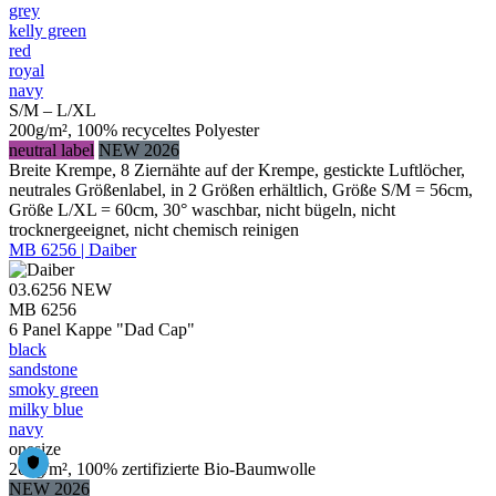
grey
kelly green
red
royal
navy
S/M – L/XL
200g/m², 100% recyceltes Polyester
neutral label
NEW 2026
Breite Krempe, 8 Ziernähte auf der Krempe, gestickte Luftlöcher,
neutrales Größenlabel, in 2 Größen erhältlich, Größe S/M = 56cm,
Größe L/XL = 60cm, 30° waschbar, nicht bügeln, nicht
trocknergeeignet, nicht chemisch reinigen
MB 6256 | Daiber
03.6256
NEW
MB 6256
6 Panel Kappe "Dad Cap"
black
sandstone
smoky green
milky blue
navy
onesize
260g/m², 100% zertifizierte Bio-Baumwolle
NEW 2026