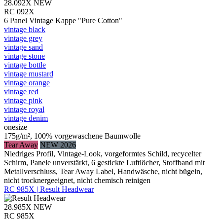
28.092X
NEW
RC 092X
6 Panel Vintage Kappe "Pure Cotton"
vintage black
vintage grey
vintage sand
vintage stone
vintage bottle
vintage mustard
vintage orange
vintage red
vintage pink
vintage royal
vintage denim
onesize
175g/m², 100% vorgewaschene Baumwolle
Tear Away
NEW 2026
Niedriges Profil, Vintage-Look, vorgeformtes Schild, recycelter
Schirm, Panele unverstärkt, 6 gestickte Luftlöcher, Stoffband mit
Metallverschluss, Tear Away Label, Handwäsche, nicht bügeln,
nicht trocknergeeignet, nicht chemisch reinigen
RC 985X | Result Headwear
28.985X
NEW
RC 985X