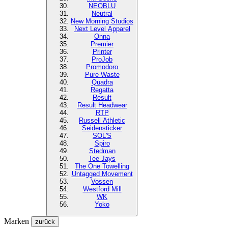
NEOBLU
Neutral
New Morning Studios
Next Level
Apparel
Onna
Premier
Printer
ProJob
Promodoro
Pure Waste
Quadra
Regatta
Result
Result Headwear
RTP
Russell Athletic
Seidensticker
SOL'S
Spiro
Stedman
Tee Jays
The One Towelling
Untagged Movement
Vossen
Westford Mill
WK
Yoko
Marken
zurück