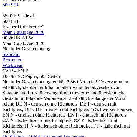
5003FB
55.03FB | Flexfit
5003FB
Fischer Hut "Frottee"
Main Catalogue 2026
90.26HK
NEW
Main Catalogue 2026
Neutraler Gesamtkatalog
Standard
Promotion
Workwear
CZ P – EN P
100% FSC Papier, 504 Seiten
Neutraler Gesamtkatalog, enthält 2.560 Artikel, 3 Covervarianten
erhältlich, identischer Inhalt in allen Varianten abgesehen von
Sprache und Preis, überzeugt durch moderne und übersichtliche
Gestaltung, folgende Varianten sind erhältlich solange der Vorrat
reicht: DE N - deutsch ohne Richtpreis, DE P - deutsch mit
Richtpreis, DE CHF - deutsch mit Richtpreis in Schweizer Franken,
EN N - englisch ohne Richtpreis, EN P - englisch mit Richtpreis,
CZ N - tschechisch ohne Richtpreis, CZ P - tschechisch mit
Richtpreis, IT N - italienisch ohne Richtpreis, IT P - italienisch mit
Richtpreis
OCS Loose T-Shirt | Untagged Movement