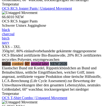
Temperatur
OCS RCS Jogger Pants | Untagged Movement
66.6010
NEW
OCS RCS Jogger Pants
Schwere Unisex Jogginghose
black
charcoal
birch
navy
XXS – 3XL
350g/m², 80% einlaufvorbehandelte gekämmte ringgesponnene
OCS Blended zertifizierte Bio-Baumwolle, 20% RCS zertifiziertes
recyceltes Polyester, enzymgewaschen
heavy
combed
60°
neutral label
NEW 2026
Elastischer Bund mit Kordel, Rippstrickbündchen an Bund und
Beinabschluss, seitliche Eingriffstaschen, weicher Griff, innen
angeraut, zertifizierte vegane Produktion ohne tierische Hilfsstoffe,
LCA-Berechnung (Life Cycle Assessment) zur Bewertung der
Umweltauswirkungen über den gesamten Lebenszyklus, neutrales
Größenlabel, 60° waschbar, trocknergeeignet bei niedriger
Temperatur
OCS T-Shirt Combo | Untagged Movement