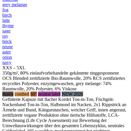
grey melange
fog
birch
latte
thyme
sage
ray
brick
prune
aster
orion
navy
XXS – 5XL
350g/m², 80% einlaufvorbehandelte gekämmte ringgesponnene
OCS Blended zertifizierte Bio-Baumwolle, 20% RCS zertifiziertes
recyceltes Polyester, enzymgewaschen, grey melange: 74%
Baumwolle, 20% Polyester, 6% Viskose
heavy
combed
60°
neutral label
NEW 2026
Gefütterte Kapuze mit flacher Kordel Ton-in-Ton, Fischgrät-
Nackenband Ton-in-Ton, Halbmond im Nacken, 2x1 Rippstrick an
Ärmeln und Bund, Kängurutaschen, weicher Griff, innen angeraut,
zertifizierte vegane Produktion ohne tierische Hilfsstoffe, LCA-
Berechnung (Life Cycle Assessment) zur Bewertung der
Umweltauswirkungen über den gesamten Lebenszyklus, neutrales
Größenlabel, 60° waschbar, trocknergeeignet bei niedriger