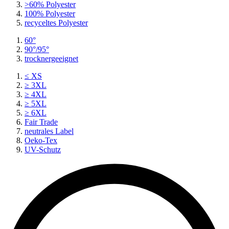
>60% Polyester
100% Polyester
recyceltes
Polyester
60°
90°/95°
trocknergeeignet
≤ XS
≥ 3XL
≥ 4XL
≥ 5XL
≥ 6XL
Fair Trade
neutrales Label
Oeko-Tex
UV-Schutz