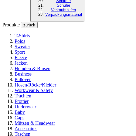
Schirme
Schuhe
Verkaufshilfen
Verpackungsmaterial
Produkte
zurück
T-Shirts
Polos
Sweater
Sport
Fleece
Jacken
Hemden & Blusen
Business
Pullover
Hosen/Röcke/Kleider
Workwear & Safety
Trachten
Frottier
Underwear
Baby
Caps
Mützen & Headwear
Accessoires
Taschen