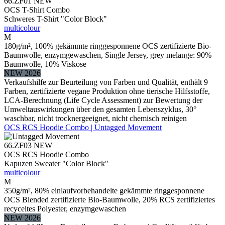
66.ZF01
NEW
OCS T-Shirt Combo
Schweres T-Shirt "Color Block"
multicolour
M
180g/m², 100% gekämmte ringgesponnene OCS zertifizierte Bio-
Baumwolle, enzymgewaschen, Single Jersey, grey melange: 90%
Baumwolle, 10% Viskose
NEW 2026
Verkaufshilfe zur Beurteilung von Farben und Qualität, enthält 9
Farben, zertifizierte vegane Produktion ohne tierische Hilfsstoffe,
LCA-Berechnung (Life Cycle Assessment) zur Bewertung der
Umweltauswirkungen über den gesamten Lebenszyklus, 30°
waschbar, nicht trocknergeeignet, nicht chemisch reinigen
OCS RCS Hoodie Combo | Untagged Movement
66.ZF03
NEW
OCS RCS Hoodie Combo
Kapuzen Sweater "Color Block"
multicolour
M
350g/m², 80% einlaufvorbehandelte gekämmte ringgesponnene
OCS Blended zertifizierte Bio-Baumwolle, 20% RCS zertifiziertes
recyceltes Polyester, enzymgewaschen
NEW 2026