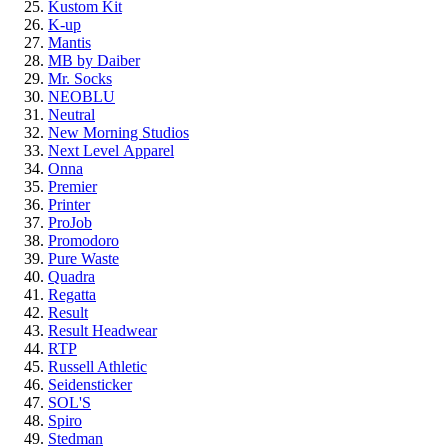
Kustom Kit
K-up
Mantis
MB by Daiber
Mr. Socks
NEOBLU
Neutral
New Morning Studios
Next Level
Apparel
Onna
Premier
Printer
ProJob
Promodoro
Pure Waste
Quadra
Regatta
Result
Result Headwear
RTP
Russell Athletic
Seidensticker
SOL'S
Spiro
Stedman