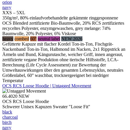
orion
navy
XXS – 5XL
350g/m², 80% einlaufvorbehandelte gekämmte ringgesponnene
OCS Blended zertifizierte Bio-Baumwolle, 20% RCS zertifiziertes
recyceltes Polyester, enzymgewaschen, grey melange: 74%
Baumwolle, 20% Polyester, 6% Viskose
heavy
combed
60°
neutral label
NEW 2026
Gefütterte Kapuze mit flacher Kordel Ton-in-Ton, Fischgrät-
Nackenband Ton-in-Ton, Halbmond im Nacken, 2x1 Rippstrick an
Ärmeln und Bund, Kängurutasche, weicher Griff, innen angeraut,
zertifizierte vegane Produktion ohne tierische Hilfsstoffe, LCA-
Berechnung (Life Cycle Assessment) zur Bewertung der
Umweltauswirkungen über den gesamten Lebenszyklus, neutrales
Größenlabel, 60° waschbar, trocknergeeignet bei niedriger
Temperatur
OCS RCS Loose Hoodie | Untagged Movement
66.4020
NEW
OCS RCS Loose Hoodie
Schwerer Unisex Kapuzen Sweater "Loose Fit"
black
charcoal
birch
navy