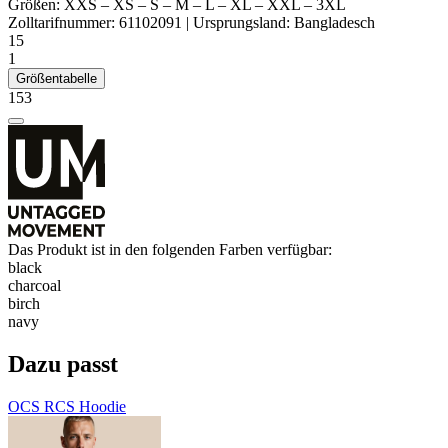
Größen:
XXS
–
XS
–
S
–
M
–
L
–
XL
–
XXL
–
3XL
Zolltarifnummer:
61102091
|
Ursprungsland:
Bangladesch
15
1
Größentabelle
153
Das Produkt ist in den folgenden Farben verfügbar:
black
charcoal
birch
navy
Dazu passt
OCS RCS Hoodie