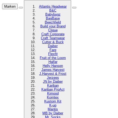
Marken
Atlantis Headwear
B&C
Babybugz
BagBase
Beechfield
Build your Brand
Clique
Craft Corporate
Craft Teamwear
Cutter & Buck
Daiber
Fare
Flexfit
Fruit of the Loom
Halfar
Helly Hansen
James Harvest
J.Harvest & Frost
Jerzees
JN by Daiber
Kariban
Kariban ProAct
Kimood
Korntex
Kustom Kit
K-up
Mantis
MB by Daiber
Mr. Socks