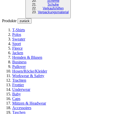
Schirme
Schuhe
Verkaufshilfen
Verpackungsmaterial
Produkte
zurück
T-Shirts
Polos
Sweater
Sport
Fleece
Jacken
Hemden & Blusen
Business
Pullover
Hosen/Röcke/Kleider
Workwear & Safety
Trachten
Frottier
Underwear
Baby
Caps
Mützen & Headwear
Accessoires
Taschen