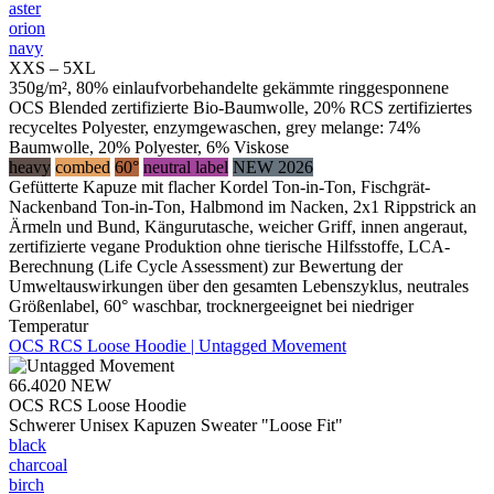
aster
orion
navy
XXS – 5XL
350g/m², 80% einlaufvorbehandelte gekämmte ringgesponnene
OCS Blended zertifizierte Bio-Baumwolle, 20% RCS zertifiziertes
recyceltes Polyester, enzymgewaschen, grey melange: 74%
Baumwolle, 20% Polyester, 6% Viskose
heavy
combed
60°
neutral label
NEW 2026
Gefütterte Kapuze mit flacher Kordel Ton-in-Ton, Fischgrät-
Nackenband Ton-in-Ton, Halbmond im Nacken, 2x1 Rippstrick an
Ärmeln und Bund, Kängurutasche, weicher Griff, innen angeraut,
zertifizierte vegane Produktion ohne tierische Hilfsstoffe, LCA-
Berechnung (Life Cycle Assessment) zur Bewertung der
Umweltauswirkungen über den gesamten Lebenszyklus, neutrales
Größenlabel, 60° waschbar, trocknergeeignet bei niedriger
Temperatur
OCS RCS Loose Hoodie | Untagged Movement
66.4020
NEW
OCS RCS Loose Hoodie
Schwerer Unisex Kapuzen Sweater "Loose Fit"
black
charcoal
birch