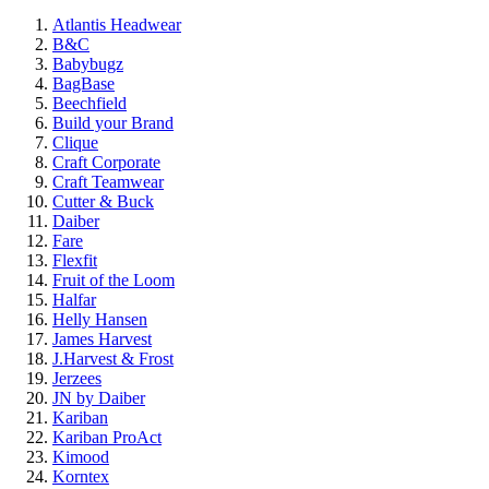
Atlantis Headwear
B&C
Babybugz
BagBase
Beechfield
Build your Brand
Clique
Craft Corporate
Craft Teamwear
Cutter & Buck
Daiber
Fare
Flexfit
Fruit of the Loom
Halfar
Helly Hansen
James Harvest
J.Harvest & Frost
Jerzees
JN by Daiber
Kariban
Kariban ProAct
Kimood
Korntex