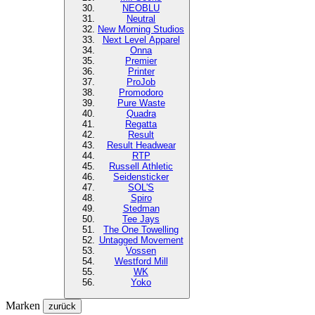
NEOBLU
Neutral
New Morning Studios
Next Level
Apparel
Onna
Premier
Printer
ProJob
Promodoro
Pure Waste
Quadra
Regatta
Result
Result Headwear
RTP
Russell Athletic
Seidensticker
SOL'S
Spiro
Stedman
Tee Jays
The One Towelling
Untagged Movement
Vossen
Westford Mill
WK
Yoko
Marken
zurück