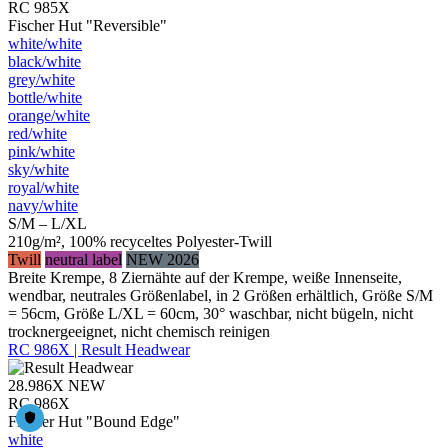
RC 985X
Fischer Hut "Reversible"
white/​white
black/​white
grey/​white
bottle/​white
orange/​white
red/​white
pink/​white
sky/​white
royal/​white
navy/​white
S/M – L/XL
210g/m², 100% recyceltes Polyester-Twill
Twill
neutral label
NEW 2026
Breite Krempe, 8 Ziernähte auf der Krempe, weiße Innenseite,
wendbar, neutrales Größenlabel, in 2 Größen erhältlich, Größe S/M
= 56cm, Größe L/XL = 60cm, 30° waschbar, nicht bügeln, nicht
trocknergeeignet, nicht chemisch reinigen
RC 986X | Result Headwear
28.986X
NEW
RC 986X
Fischer Hut "Bound Edge"
white