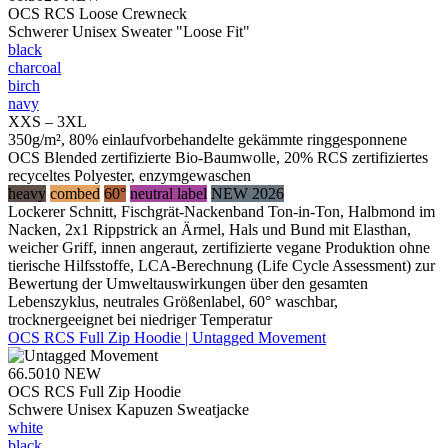
OCS RCS Loose Crewneck
Schwerer Unisex Sweater "Loose Fit"
black
charcoal
birch
navy
XXS – 3XL
350g/m², 80% einlaufvorbehandelte gekämmte ringgesponnene
OCS Blended zertifizierte Bio-Baumwolle, 20% RCS zertifiziertes
recyceltes Polyester, enzymgewaschen
heavy
combed
60°
neutral label
NEW 2026
Lockerer Schnitt, Fischgrät-Nackenband Ton-in-Ton, Halbmond im
Nacken, 2x1 Rippstrick an Ärmel, Hals und Bund mit Elasthan,
weicher Griff, innen angeraut, zertifizierte vegane Produktion ohne
tierische Hilfsstoffe, LCA-Berechnung (Life Cycle Assessment) zur
Bewertung der Umweltauswirkungen über den gesamten
Lebenszyklus, neutrales Größenlabel, 60° waschbar,
trocknergeeignet bei niedriger Temperatur
OCS RCS Full Zip Hoodie | Untagged Movement
66.5010
NEW
OCS RCS Full Zip Hoodie
Schwere Unisex Kapuzen Sweatjacke
white
black