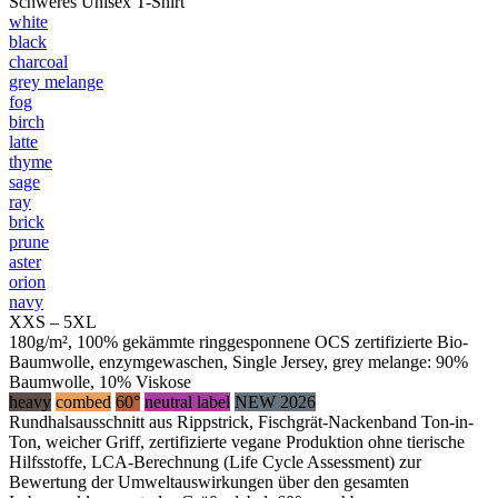
Schweres Unisex T-Shirt
white
black
charcoal
grey melange
fog
birch
latte
thyme
sage
ray
brick
prune
aster
orion
navy
XXS – 5XL
180g/m², 100% gekämmte ringgesponnene OCS zertifizierte Bio-
Baumwolle, enzymgewaschen, Single Jersey, grey melange: 90%
Baumwolle, 10% Viskose
heavy
combed
60°
neutral label
NEW 2026
Rundhalsausschnitt aus Rippstrick, Fischgrät-Nackenband Ton-in-
Ton, weicher Griff, zertifizierte vegane Produktion ohne tierische
Hilfsstoffe, LCA-Berechnung (Life Cycle Assessment) zur
Bewertung der Umweltauswirkungen über den gesamten