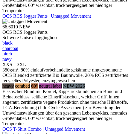
Größenlabel, 60° waschbar, trocknergeeignet bei niedriger
Temperatur
OCS RCS Jogger Pants | Untagged Movement
66.6010
NEW
OCS RCS Jogger Pants
Schwere Unisex Jogginghose
black
charcoal
birch
navy
XXS – 3XL
350g/m², 80% einlaufvorbehandelte gekämmte ringgesponnene
OCS Blended zertifizierte Bio-Baumwolle, 20% RCS zertifiziertes
recyceltes Polyester, enzymgewaschen
heavy
combed
60°
neutral label
NEW 2026
Elastischer Bund mit Kordel, Rippstrickbündchen an Bund und
Beinabschluss, seitliche Eingriffstaschen, weicher Griff, innen
angeraut, zertifizierte vegane Produktion ohne tierische Hilfsstoffe,
LCA-Berechnung (Life Cycle Assessment) zur Bewertung der
Umweltauswirkungen über den gesamten Lebenszyklus, neutrales
Größenlabel, 60° waschbar, trocknergeeignet bei niedriger
Temperatur
OCS T-Shirt Combo | Untagged Movement