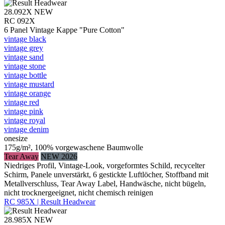
28.092X
NEW
RC 092X
6 Panel Vintage Kappe "Pure Cotton"
vintage black
vintage grey
vintage sand
vintage stone
vintage bottle
vintage mustard
vintage orange
vintage red
vintage pink
vintage royal
vintage denim
onesize
175g/m², 100% vorgewaschene Baumwolle
Tear Away
NEW 2026
Niedriges Profil, Vintage-Look, vorgeformtes Schild, recycelter
Schirm, Panele unverstärkt, 6 gestickte Luftlöcher, Stoffband mit
Metallverschluss, Tear Away Label, Handwäsche, nicht bügeln,
nicht trocknergeeignet, nicht chemisch reinigen
RC 985X | Result Headwear
28.985X
NEW