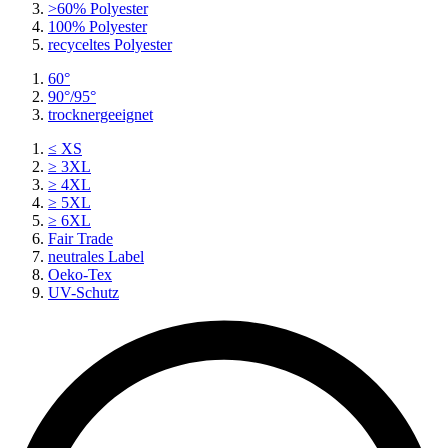
>60% Polyester
100% Polyester
recyceltes
Polyester
60°
90°/95°
trocknergeeignet
≤ XS
≥ 3XL
≥ 4XL
≥ 5XL
≥ 6XL
Fair Trade
neutrales Label
Oeko-Tex
UV-Schutz