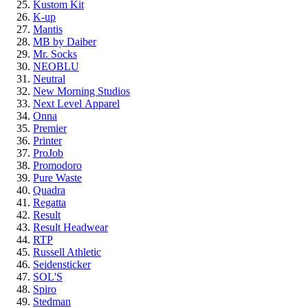
Kustom Kit
K-up
Mantis
MB by Daiber
Mr. Socks
NEOBLU
Neutral
New Morning Studios
Next Level
Apparel
Onna
Premier
Printer
ProJob
Promodoro
Pure Waste
Quadra
Regatta
Result
Result Headwear
RTP
Russell Athletic
Seidensticker
SOL'S
Spiro
Stedman