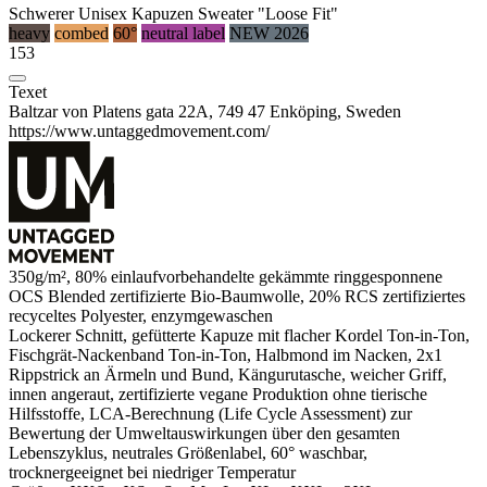
Schwerer Unisex Kapuzen Sweater "Loose Fit"
heavy
combed
60°
neutral label
NEW 2026
153
Texet
Baltzar von Platens gata 22A, 749 47 Enköping, Sweden
https://www.untaggedmovement.com/
350g/m², 80% einlaufvorbehandelte
gekämmte
ringgesponnene
OCS Blended zertifizierte
Bio-Baumwolle
, 20% RCS zertifiziertes
recyceltes
Polyester
,
enzymgewaschen
Lockerer Schnitt, gefütterte Kapuze mit flacher Kordel Ton-in-Ton,
Fischgrät-Nackenband Ton-in-Ton, Halbmond im Nacken, 2x1
Rippstrick
an Ärmeln und Bund,
Kängurutasche
, weicher Griff,
innen angeraut
, zertifizierte vegane Produktion ohne tierische
Hilfsstoffe, LCA-Berechnung (Life Cycle Assessment) zur
Bewertung der Umweltauswirkungen über den gesamten
Lebenszyklus,
neutrales Größenlabel
, 60° waschbar,
trocknergeeignet bei niedriger Temperatur