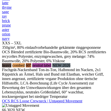
latte
thyme
sage
ray
brick
prune
aster
orion
navy
XXS – 5XL
350g/m², 80% einlaufvorbehandelte gekämmte ringgesponnene
OCS Blended zertifizierte Bio-Baumwolle, 20% RCS zertifiziertes
recyceltes Polyester, enzymgewaschen, grey melange: 74%
Baumwolle, 20% Polyester, 6% Viskose
heavy
combed
60°
neutral label
NEW 2026
Fischgrät-Nackenband Ton-in-Ton, Halbmond im Nacken, 2x1
Rippstrick an Ärmel, Hals und Bund mit Elasthan, weicher Griff,
innen angeraut, zertifizierte vegane Produktion ohne tierische
Hilfsstoffe, LCA-Berechnung (Life Cycle Assessment) zur
Bewertung der Umweltauswirkungen über den gesamten
Lebenszyklus, neutrales Größenlabel, 60° waschbar,
trocknergeeignet bei niedriger Temperatur
OCS RCS Loose Crewneck | Untagged Movement
66.3020
NEW