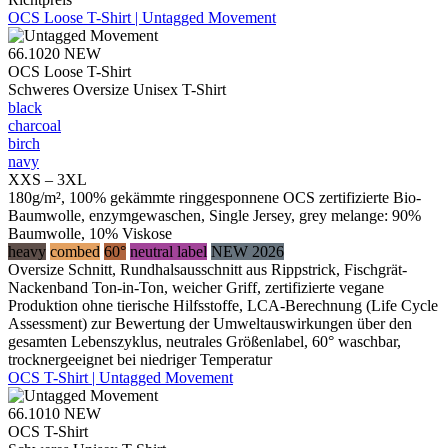
OCS Loose T-Shirt | Untagged Movement
66.1020
NEW
OCS Loose T-Shirt
Schweres Oversize Unisex T-Shirt
black
charcoal
birch
navy
XXS – 3XL
180g/m², 100% gekämmte ringgesponnene OCS zertifizierte Bio-
Baumwolle, enzymgewaschen, Single Jersey, grey melange: 90%
Baumwolle, 10% Viskose
heavy
combed
60°
neutral label
NEW 2026
Oversize Schnitt, Rundhalsausschnitt aus Rippstrick, Fischgrät-
Nackenband Ton-in-Ton, weicher Griff, zertifizierte vegane
Produktion ohne tierische Hilfsstoffe, LCA-Berechnung (Life Cycle
Assessment) zur Bewertung der Umweltauswirkungen über den
gesamten Lebenszyklus, neutrales Größenlabel, 60° waschbar,
trocknergeeignet bei niedriger Temperatur
OCS T-Shirt | Untagged Movement
66.1010
NEW
OCS T-Shirt