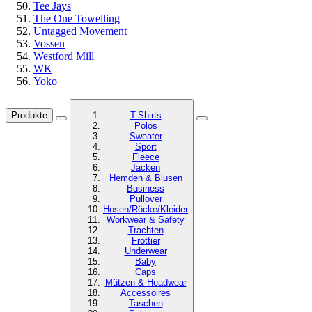
Tee Jays
The One Towelling
Untagged Movement
Vossen
Westford Mill
WK
Yoko
Produkte
T-Shirts
Polos
Sweater
Sport
Fleece
Jacken
Hemden & Blusen
Business
Pullover
Hosen/Röcke/Kleider
Workwear & Safety
Trachten
Frottier
Underwear
Baby
Caps
Mützen & Headwear
Accessoires
Taschen