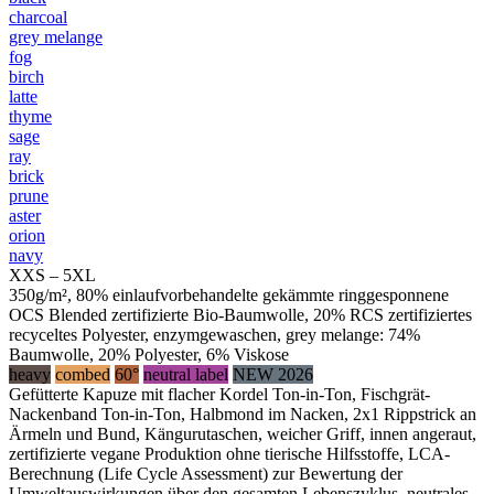
charcoal
grey melange
fog
birch
latte
thyme
sage
ray
brick
prune
aster
orion
navy
XXS – 5XL
350g/m², 80% einlaufvorbehandelte gekämmte ringgesponnene
OCS Blended zertifizierte Bio-Baumwolle, 20% RCS zertifiziertes
recyceltes Polyester, enzymgewaschen, grey melange: 74%
Baumwolle, 20% Polyester, 6% Viskose
heavy
combed
60°
neutral label
NEW 2026
Gefütterte Kapuze mit flacher Kordel Ton-in-Ton, Fischgrät-
Nackenband Ton-in-Ton, Halbmond im Nacken, 2x1 Rippstrick an
Ärmeln und Bund, Kängurutaschen, weicher Griff, innen angeraut,
zertifizierte vegane Produktion ohne tierische Hilfsstoffe, LCA-
Berechnung (Life Cycle Assessment) zur Bewertung der
Umweltauswirkungen über den gesamten Lebenszyklus, neutrales