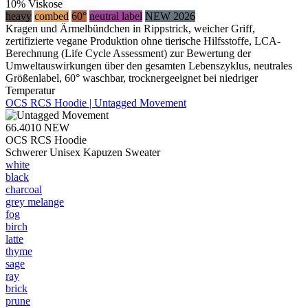
10% Viskose
heavy
combed
60°
neutral label
NEW 2026
Kragen und Ärmelbündchen in Rippstrick, weicher Griff,
zertifizierte vegane Produktion ohne tierische Hilfsstoffe, LCA-
Berechnung (Life Cycle Assessment) zur Bewertung der
Umweltauswirkungen über den gesamten Lebenszyklus, neutrales
Größenlabel, 60° waschbar, trocknergeeignet bei niedriger
Temperatur
OCS RCS Hoodie | Untagged Movement
66.4010
NEW
OCS RCS Hoodie
Schwerer Unisex Kapuzen Sweater
white
black
charcoal
grey melange
fog
birch
latte
thyme
sage
ray
brick
prune