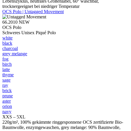
Lebenszyklus, neutrales Größenlabel, 60° waschbar,
trocknergeeignet bei niedriger Temperatur
OCS Polo | Untagged Movement
66.2010
NEW
OCS Polo
Schweres Unisex Piqué Polo
white
black
charcoal
grey melange
fog
birch
latte
thyme
sage
ray
brick
prune
aster
orion
navy
XXS – 5XL
220g/m², 100% gekämmte ringgesponnene OCS zertifizierte Bio-
Baumwolle, enzymgewaschen, grey melange: 90% Baumwolle,