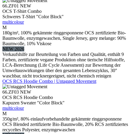
66.ZF01
NEW
OCS T-Shirt Combo
Schweres T-Shirt "Color Block"
multicolour
M
180g/m², 100% gekämmte ringgesponnene OCS zertifizierte Bio-
Baumwolle, enzymgewaschen, Single Jersey, grey melange: 90%
Baumwolle, 10% Viskose
NEW 2026
Verkaufshilfe zur Beurteilung von Farben und Qualität, enthält 9
Farben, zertifizierte vegane Produktion ohne tierische Hilfsstoffe,
LCA-Berechnung (Life Cycle Assessment) zur Bewertung der
Umweltauswirkungen über den gesamten Lebenszyklus, 30°
waschbar, nicht trocknergeeignet, nicht chemisch reinigen
OCS RCS Hoodie Combo | Untagged Movement
66.ZF03
NEW
OCS RCS Hoodie Combo
Kapuzen Sweater "Color Block"
multicolour
M
350g/m², 80% einlaufvorbehandelte gekämmte ringgesponnene
OCS Blended zertifizierte Bio-Baumwolle, 20% RCS zertifiziertes
recyceltes Polyester, enzymgewaschen