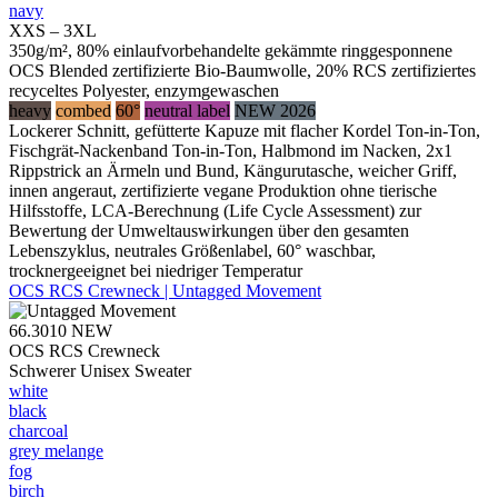
navy
XXS – 3XL
350g/m², 80% einlaufvorbehandelte gekämmte ringgesponnene
OCS Blended zertifizierte Bio-Baumwolle, 20% RCS zertifiziertes
recyceltes Polyester, enzymgewaschen
heavy
combed
60°
neutral label
NEW 2026
Lockerer Schnitt, gefütterte Kapuze mit flacher Kordel Ton-in-Ton,
Fischgrät-Nackenband Ton-in-Ton, Halbmond im Nacken, 2x1
Rippstrick an Ärmeln und Bund, Kängurutasche, weicher Griff,
innen angeraut, zertifizierte vegane Produktion ohne tierische
Hilfsstoffe, LCA-Berechnung (Life Cycle Assessment) zur
Bewertung der Umweltauswirkungen über den gesamten
Lebenszyklus, neutrales Größenlabel, 60° waschbar,
trocknergeeignet bei niedriger Temperatur
OCS RCS Crewneck | Untagged Movement
66.3010
NEW
OCS RCS Crewneck
Schwerer Unisex Sweater
white
black
charcoal
grey melange
fog
birch