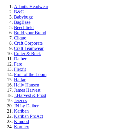
Atlantis Headwear
B&C
Babybugz
BagBase
Beechfield
Build your Brand
Clique
Craft Corporate
Craft Teamwear
Cutter & Buck
Daiber
Fare
Flexfit
Fruit of the Loom
Halfar
Helly Hansen
James Harvest
J.Harvest & Frost
Jerzees
JN by Daiber
Kariban
Kariban ProAct
Kimood
Korntex