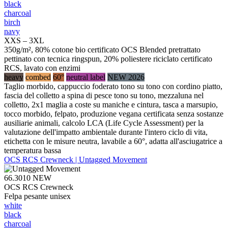
black
charcoal
birch
navy
XXS – 3XL
350g/m², 80% cotone bio certificato OCS Blended pretrattato
pettinato con tecnica ringspun, 20% poliestere riciclato certificato
RCS, lavato con enzimi
heavy
combed
60°
neutral label
NEW 2026
Taglio morbido, cappuccio foderato tono su tono con cordino piatto,
fascia del colletto a spina di pesce tono su tono, mezzaluna nel
colletto, 2x1 maglia a coste su maniche e cintura, tasca a marsupio,
tocco morbido, felpato, produzione vegana certificata senza sostanze
ausiliarie animali, calcolo LCA (Life Cycle Assessment) per la
valutazione dell'impatto ambientale durante l'intero ciclo di vita,
etichetta con le misure neutra, lavabile a 60°, adatta all'asciugatrice a
temperatura bassa
OCS RCS Crewneck | Untagged Movement
66.3010
NEW
OCS RCS Crewneck
Felpa pesante unisex
white
black
charcoal