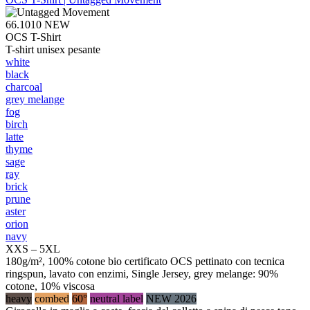
66.1010
NEW
OCS T-Shirt
T-shirt unisex pesante
white
black
charcoal
grey melange
fog
birch
latte
thyme
sage
ray
brick
prune
aster
orion
navy
XXS – 5XL
180g/m², 100% cotone bio certificato OCS pettinato con tecnica
ringspun, lavato con enzimi, Single Jersey, grey melange: 90%
cotone, 10% viscosa
heavy
combed
60°
neutral label
NEW 2026