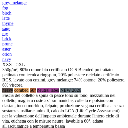
grey melange
fog
birch
latte
thyme
sage
ray
brick
prune
aster
orion
navy
XXS – 5XL
350g/m², 80% cotone bio certificato OCS Blended pretrattato
pettinato con tecnica ringspun, 20% poliestere riciclato certificato
RCS, lavato con enzimi, grey melange: 74% cotone, 20% poliestere,
6% viscosa
heavy
combed
60°
neutral label
NEW 2026
Fascia del colletto a spina di pesce tono su tono, mezzaluna nel
colletto, maglia a coste 2x1 su maniche, colletto e polsino con
elastan, tocco morbido, felpato, produzione vegana certificata senza
sostanze ausiliarie animali, calcolo LCA (Life Cycle Assessment)
per la valutazione dell'impatto ambientale durante l'intero ciclo di
vita, etichetta con le misure neutra, lavabile a 60°, adatta
all'asciugatrice a temperatura bassa