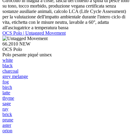
Girocollo in maglia a coste, fascia del colletto a spina di pesce tono
su tono, tocco morbido, produzione vegana certificata senza
sostanze ausiliarie animali, calcolo LCA (Life Cycle Assessment)
per la valutazione dell'impatto ambientale durante l'intero ciclo di
vita, etichetta con le misure neutra, lavabile a 60°, adatta
all'asciugatrice a temperatura bassa
OCS Polo | Untagged Movement
66.2010
NEW
OCS Polo
Polo pesante piqué unisex
white
black
charcoal
grey melange
fog
birch
latte
thyme
sage
ray
brick
prune
aster
orion