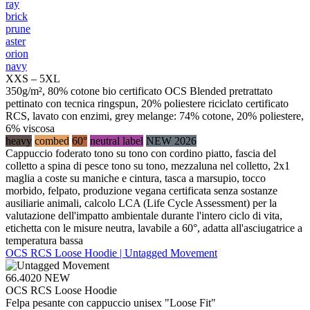
ray
brick
prune
aster
orion
navy
XXS – 5XL
350g/m², 80% cotone bio certificato OCS Blended pretrattato
pettinato con tecnica ringspun, 20% poliestere riciclato certificato
RCS, lavato con enzimi, grey melange: 74% cotone, 20% poliestere,
6% viscosa
heavy
combed
60°
neutral label
NEW 2026
Cappuccio foderato tono su tono con cordino piatto, fascia del
colletto a spina di pesce tono su tono, mezzaluna nel colletto, 2x1
maglia a coste su maniche e cintura, tasca a marsupio, tocco
morbido, felpato, produzione vegana certificata senza sostanze
ausiliarie animali, calcolo LCA (Life Cycle Assessment) per la
valutazione dell'impatto ambientale durante l'intero ciclo di vita,
etichetta con le misure neutra, lavabile a 60°, adatta all'asciugatrice a
temperatura bassa
OCS RCS Loose Hoodie | Untagged Movement
66.4020
NEW
OCS RCS Loose Hoodie
Felpa pesante con cappuccio unisex "Loose Fit"