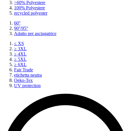
>60% Polyestere
100% Polyestere
recycled polyester
60°
90°/95°
Adatto per asciugatrice
≤ XS
≥ 3XL
≥ 4XL
≥ 5XL
≥ 6XL
Fair Trade
etichetta neutra
Oeko-Tex
UV protection