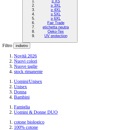
≤ XS
≥ 3XL
≥ 4XL
≥ 5XL
≥ 6XL
Fair Trade
etichetta neutra
Oeko-Tex
UV protection
Filtro
indietro
Novità 2026
Nuovi colori
Nuove taglie
stock rimanente
Uomini/Unisex
Unisex
Donna
Bambini
Famiglia
Uomini & Donne DUO
cotone biologico
100% cotone