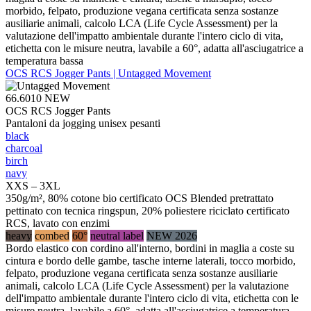
morbido, felpato, produzione vegana certificata senza sostanze
ausiliarie animali, calcolo LCA (Life Cycle Assessment) per la
valutazione dell'impatto ambientale durante l'intero ciclo di vita,
etichetta con le misure neutra, lavabile a 60°, adatta all'asciugatrice a
temperatura bassa
OCS RCS Jogger Pants | Untagged Movement
66.6010
NEW
OCS RCS Jogger Pants
Pantaloni da jogging unisex pesanti
black
charcoal
birch
navy
XXS – 3XL
350g/m², 80% cotone bio certificato OCS Blended pretrattato
pettinato con tecnica ringspun, 20% poliestere riciclato certificato
RCS, lavato con enzimi
heavy
combed
60°
neutral label
NEW 2026
Bordo elastico con cordino all'interno, bordini in maglia a coste su
cintura e bordo delle gambe, tasche interne laterali, tocco morbido,
felpato, produzione vegana certificata senza sostanze ausiliarie
animali, calcolo LCA (Life Cycle Assessment) per la valutazione
dell'impatto ambientale durante l'intero ciclo di vita, etichetta con le
misure neutra, lavabile a 60°, adatta all'asciugatrice a temperatura