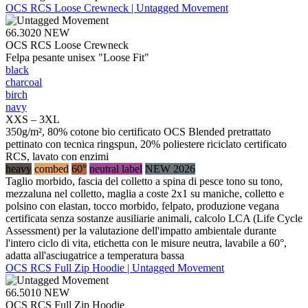
OCS RCS Loose Crewneck | Untagged Movement
66.3020
NEW
OCS RCS Loose Crewneck
Felpa pesante unisex "Loose Fit"
black
charcoal
birch
navy
XXS – 3XL
350g/m², 80% cotone bio certificato OCS Blended pretrattato
pettinato con tecnica ringspun, 20% poliestere riciclato certificato
RCS, lavato con enzimi
heavy
combed
60°
neutral label
NEW 2026
Taglio morbido, fascia del colletto a spina di pesce tono su tono,
mezzaluna nel colletto, maglia a coste 2x1 su maniche, colletto e
polsino con elastan, tocco morbido, felpato, produzione vegana
certificata senza sostanze ausiliarie animali, calcolo LCA (Life Cycle
Assessment) per la valutazione dell'impatto ambientale durante
l'intero ciclo di vita, etichetta con le misure neutra, lavabile a 60°,
adatta all'asciugatrice a temperatura bassa
OCS RCS Full Zip Hoodie | Untagged Movement
66.5010
NEW
OCS RCS Full Zip Hoodie