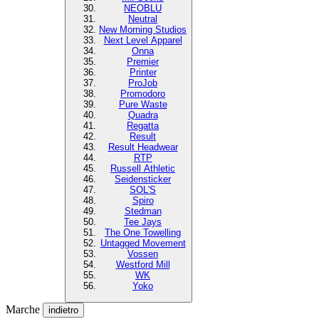
NEOBLU
Neutral
New Morning Studios
Next Level Apparel
Onna
Premier
Printer
ProJob
Promodoro
Pure Waste
Quadra
Regatta
Result
Result Headwear
RTP
Russell Athletic
Seidensticker
SOL'S
Spiro
Stedman
Tee Jays
The One Towelling
Untagged Movement
Vossen
Westford Mill
WK
Yoko
Marche
indietro