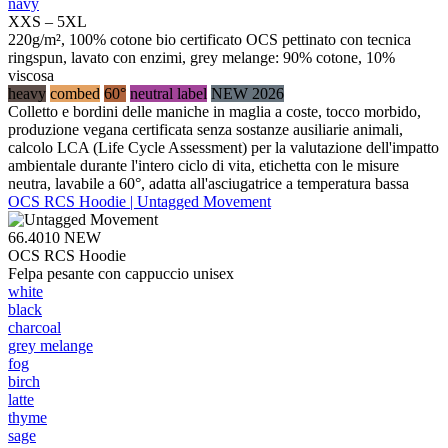
navy
XXS – 5XL
220g/m², 100% cotone bio certificato OCS pettinato con tecnica
ringspun, lavato con enzimi, grey melange: 90% cotone, 10%
viscosa
heavy
combed
60°
neutral label
NEW 2026
Colletto e bordini delle maniche in maglia a coste, tocco morbido,
produzione vegana certificata senza sostanze ausiliarie animali,
calcolo LCA (Life Cycle Assessment) per la valutazione dell'impatto
ambientale durante l'intero ciclo di vita, etichetta con le misure
neutra, lavabile a 60°, adatta all'asciugatrice a temperatura bassa
OCS RCS Hoodie | Untagged Movement
66.4010
NEW
OCS RCS Hoodie
Felpa pesante con cappuccio unisex
white
black
charcoal
grey melange
fog
birch
latte
thyme
sage