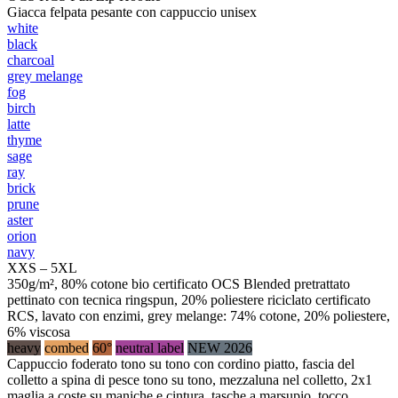
Giacca felpata pesante con cappuccio unisex
white
black
charcoal
grey melange
fog
birch
latte
thyme
sage
ray
brick
prune
aster
orion
navy
XXS – 5XL
350g/m², 80% cotone bio certificato OCS Blended pretrattato
pettinato con tecnica ringspun, 20% poliestere riciclato certificato
RCS, lavato con enzimi, grey melange: 74% cotone, 20% poliestere,
6% viscosa
heavy
combed
60°
neutral label
NEW 2026
Cappuccio foderato tono su tono con cordino piatto, fascia del
colletto a spina di pesce tono su tono, mezzaluna nel colletto, 2x1
maglia a coste su maniche e cintura, tasche a marsupio, tocco