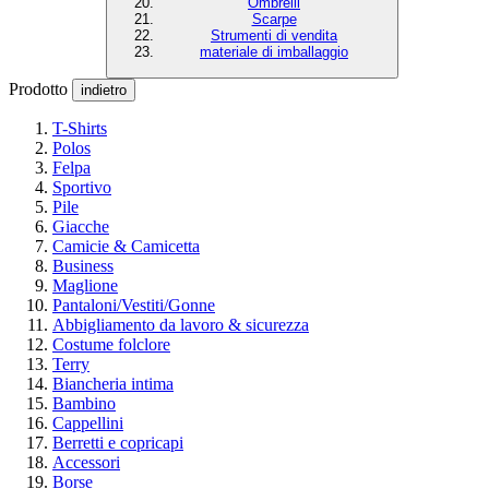
Ombrelli
Scarpe
Strumenti di vendita
materiale di imballaggio
Prodotto
indietro
T-Shirts
Polos
Felpa
Sportivo
Pile
Giacche
Camicie & Camicetta
Business
Maglione
Pantaloni/Vestiti/Gonne
Abbigliamento da lavoro & sicurezza
Costume folclore
Terry
Biancheria intima
Bambino
Cappellini
Berretti e copricapi
Accessori
Borse