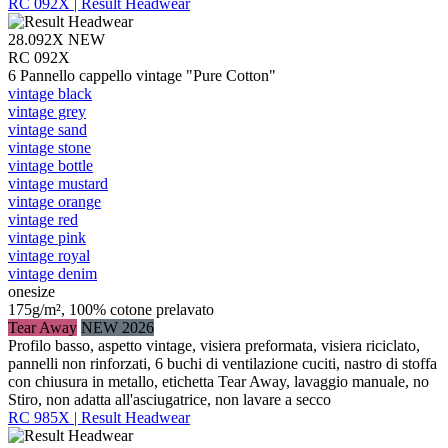
RC 092X | Result Headwear
28.092X
NEW
RC 092X
6 Pannello cappello vintage "Pure Cotton"
vintage black
vintage grey
vintage sand
vintage stone
vintage bottle
vintage mustard
vintage orange
vintage red
vintage pink
vintage royal
vintage denim
onesize
175g/m², 100% cotone prelavato
Tear Away
NEW 2026
Profilo basso, aspetto vintage, visiera preformata, visiera riciclato,
pannelli non rinforzati, 6 buchi di ventilazione cuciti, nastro di stoffa
con chiusura in metallo, etichetta Tear Away, lavaggio manuale, no
Stiro, non adatta all'asciugatrice, non lavare a secco
RC 985X | Result Headwear