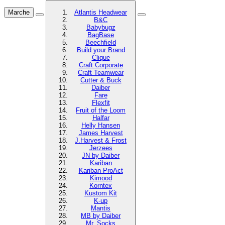
Marche
Atlantis Headwear
B&C
Babybugz
BagBase
Beechfield
Build your Brand
Clique
Craft Corporate
Craft Teamwear
Cutter & Buck
Daiber
Fare
Flexfit
Fruit of the Loom
Halfar
Helly Hansen
James Harvest
J.Harvest & Frost
Jerzees
JN by Daiber
Kariban
Kariban ProAct
Kimood
Korntex
Kustom Kit
K-up
Mantis
MB by Daiber
Mr. Socks