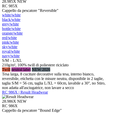
28.985X
NEW
RC 985X
Cappello da pescatore "Reversible"
white/​white
black/​white
grey/​white
bottle/​white
orange/​white
red/​white
pink/​white
sky/​white
royal/​white
navy/​white
S/M – L/XL
210g/m², 100% twill di poliestere riciclato
Twill
neutral label
NEW 2026
Tesa larga, 8 cuciture decorative sulla tesa, interno bianco,
reversibile, etichetta con le misure neutra, disponibile in 2 taglie,
taglia S/M = 56 cm, taglia L/XL = 60cm, lavabile a 30°, no Stiro,
non adatta all'asciugatrice, non lavare a secco
RC 986X | Result Headwear
28.986X
NEW
RC 986X
Cappello da pescatore "Bound Edge"