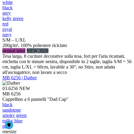
white
black
grey
kelly green
red
royal
navy
S/M – L/XL
200g/m², 100% poliestere riciclato
neutral label
NEW 2026
Tesa larga, 8 cuciture decorative sulla tesa, fori per l'aria ricamati,
etichetta con le misure neutra, disponibile in 2 taglie, taglia S/M = 56
cm, taglia L/XL = 60cm, lavabile a 30°, no Stiro, non adatta
all'asciugatrice, non lavare a secco
MB 6256 | Daiber
03.6256
NEW
MB 6256
Cappellino a 6 pannelli "Dad Cap"
black
sandstone
smoky green
milky blue
navy
onesize