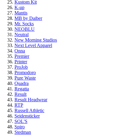
Kustom Kit
K-up
Mantis
MB by Daiber
Mr. Socks
NEOBLU
Neutral
New Morning Studios
Next Level Apparel
Onna
Premier
Printer
ProJob
Promodoro
Pure Waste
Quadra
Regatta
Result
Result Headwear
RTP
Russell Athletic
Seidensticker
SOL'S
Spiro
Stedman