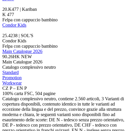
20.K477 | Kariban
K 477
Felpa con cappuccio bambino
Condor Kids
25.4238 | SOL'S
Condor Kids
Felpa con cappuccio bambino
Main Catalogue 2026
90.26HK
NEW
Main Catalogue 2026
Catalogo complessivo neutro
Standard
Promotion
Workwear
CZ P – EN P
100% carta FSC, 504 pagine
Catalogo complessivo neutro, contiene 2.560 articoli, 3 Varianti di
copertura disponibili, contenuto identico in tutte le varianti ad
eccezione della lingua e del prezzo, convince grazie alla struttura
moderna e chiara, le seguenti varianti sono disponibili fino ad
esaurimento delle scorte: DE N - tedesco senza prezzo orientativo,
DE P - tedesco con prezzo orientativo, DE CHF - tedesco con
prezzo orientativo in franchi svizzeri, EN N - inglese senza prezzo