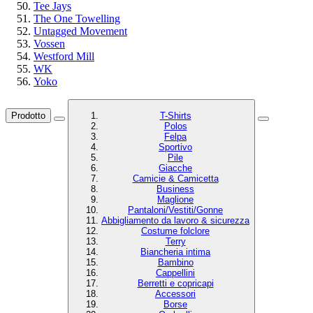
Tee Jays
The One Towelling
Untagged Movement
Vossen
Westford Mill
WK
Yoko
Prodotto
T-Shirts
Polos
Felpa
Sportivo
Pile
Giacche
Camicie & Camicetta
Business
Maglione
Pantaloni/Vestiti/Gonne
Abbigliamento da lavoro & sicurezza
Costume folclore
Terry
Biancheria intima
Bambino
Cappellini
Berretti e copricapi
Accessori
Borse