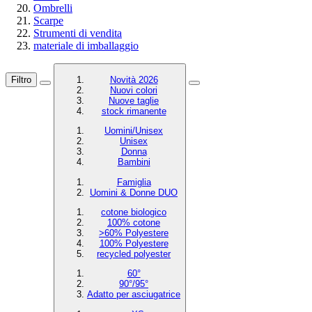
Ombrelli
Scarpe
Strumenti di vendita
materiale di imballaggio
Filtro
Novità 2026
Nuovi colori
Nuove taglie
stock rimanente
Uomini/Unisex
Unisex
Donna
Bambini
Famiglia
Uomini & Donne DUO
cotone biologico
100% cotone
>60% Polyestere
100% Polyestere
recycled polyester
60°
90°/95°
Adatto per asciugatrice