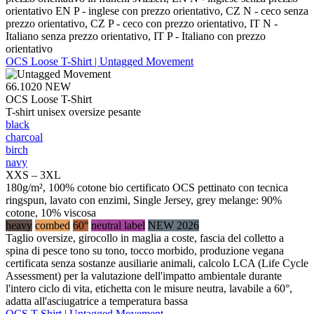
orientativo EN P - inglese con prezzo orientativo, CZ N - ceco senza
prezzo orientativo, CZ P - ceco con prezzo orientativo, IT N -
Italiano senza prezzo orientativo, IT P - Italiano con prezzo
orientativo
OCS Loose T-Shirt | Untagged Movement
66.1020
NEW
OCS Loose T-Shirt
T-shirt unisex oversize pesante
black
charcoal
birch
navy
XXS – 3XL
180g/m², 100% cotone bio certificato OCS pettinato con tecnica
ringspun, lavato con enzimi, Single Jersey, grey melange: 90%
cotone, 10% viscosa
heavy
combed
60°
neutral label
NEW 2026
Taglio oversize, girocollo in maglia a coste, fascia del colletto a
spina di pesce tono su tono, tocco morbido, produzione vegana
certificata senza sostanze ausiliarie animali, calcolo LCA (Life Cycle
Assessment) per la valutazione dell'impatto ambientale durante
l'intero ciclo di vita, etichetta con le misure neutra, lavabile a 60°,
adatta all'asciugatrice a temperatura bassa
OCS T-Shirt | Untagged Movement