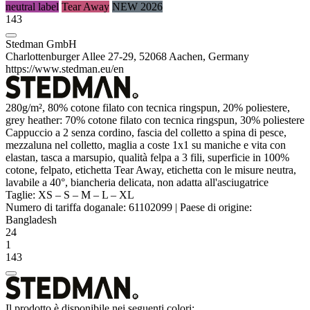
neutral label
Tear Away
NEW 2026
143
Stedman GmbH
Charlottenburger Allee 27-29, 52068 Aachen, Germany
https://www.stedman.eu/en
280g/m², 80% cotone filato con tecnica
ringspun
, 20%
poliestere
,
grey
heather
: 70% cotone filato con tecnica
ringspun
, 30%
poliestere
Cappuccio a 2 senza cordino,
fascia del colletto
a spina di pesce,
mezzaluna nel colletto,
maglia a coste
1x1 su maniche e vita con
elastan
,
tasca a marsupio
, qualità felpa a 3 fili, superficie in 100%
cotone, felpato, etichetta Tear Away,
etichetta con le misure neutra
,
lavabile a 40°, biancheria delicata, non adatta all'asciugatrice
Taglie:
XS
–
S
–
M
–
L
–
XL
Numero di tariffa doganale:
61102099
|
Paese di origine:
Bangladesh
24
1
143
Il prodotto è disponibile nei seguenti colori: