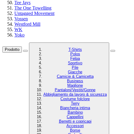
Tee Jays
The One Towelling
Untagged Movement
Vossen
Westford Mill
WK
Yoko
Prodotto
T-Shirts
Polos
Felpa
Sportivo
Pile
Giacche
Camicie & Camicetta
Business
Maglione
Pantaloni/Vestiti/Gonne
Abbigliamento da lavoro & sicurezza
Costume folclore
Terry
Biancheria intima
Bambino
Cappellini
Berretti e copricapi
Accessori
Borse