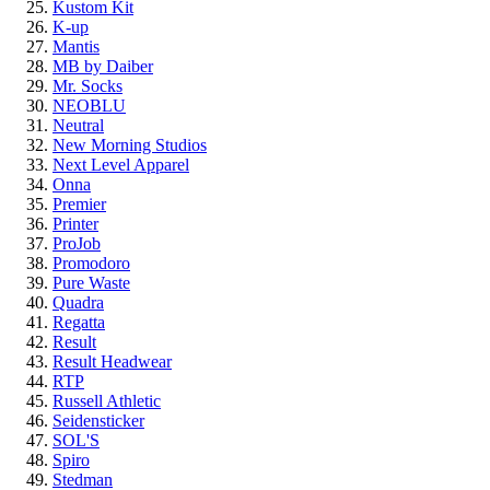
Kustom Kit
K-up
Mantis
MB by Daiber
Mr. Socks
NEOBLU
Neutral
New Morning Studios
Next Level Apparel
Onna
Premier
Printer
ProJob
Promodoro
Pure Waste
Quadra
Regatta
Result
Result Headwear
RTP
Russell Athletic
Seidensticker
SOL'S
Spiro
Stedman