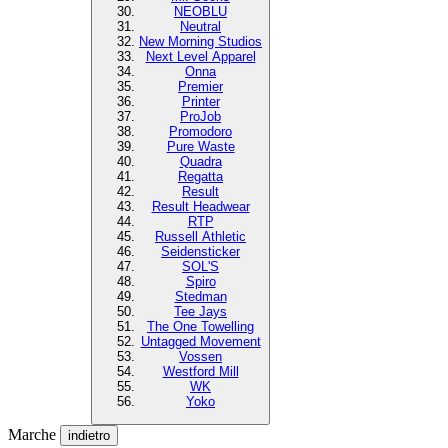
NEOBLU
Neutral
New Morning Studios
Next Level Apparel
Onna
Premier
Printer
ProJob
Promodoro
Pure Waste
Quadra
Regatta
Result
Result Headwear
RTP
Russell Athletic
Seidensticker
SOL'S
Spiro
Stedman
Tee Jays
The One Towelling
Untagged Movement
Vossen
Westford Mill
WK
Yoko
Marche
indietro