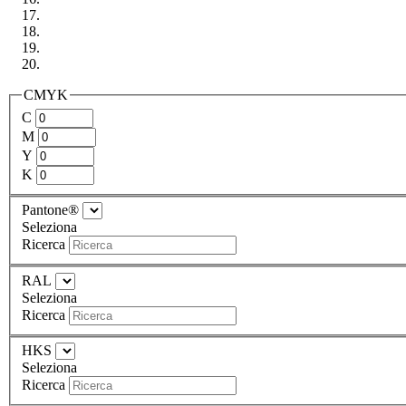
CMYK
C
M
Y
K
Pantone®
Seleziona
Ricerca
RAL
Seleziona
Ricerca
HKS
Seleziona
Ricerca