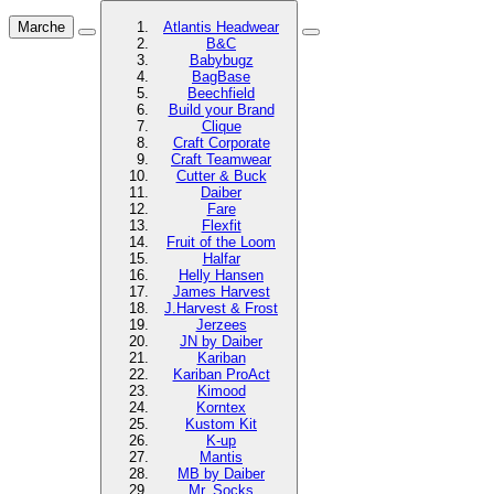
Marche
Atlantis Headwear
B&C
Babybugz
BagBase
Beechfield
Build your Brand
Clique
Craft Corporate
Craft Teamwear
Cutter & Buck
Daiber
Fare
Flexfit
Fruit of the Loom
Halfar
Helly Hansen
James Harvest
J.Harvest & Frost
Jerzees
JN by Daiber
Kariban
Kariban ProAct
Kimood
Korntex
Kustom Kit
K-up
Mantis
MB by Daiber
Mr. Socks