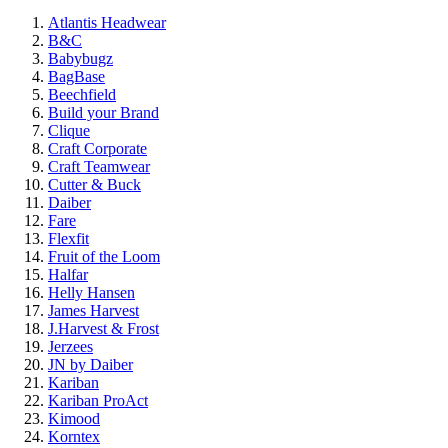
Atlantis Headwear
B&C
Babybugz
BagBase
Beechfield
Build your Brand
Clique
Craft Corporate
Craft Teamwear
Cutter & Buck
Daiber
Fare
Flexfit
Fruit of the Loom
Halfar
Helly Hansen
James Harvest
J.Harvest & Frost
Jerzees
JN by Daiber
Kariban
Kariban ProAct
Kimood
Korntex