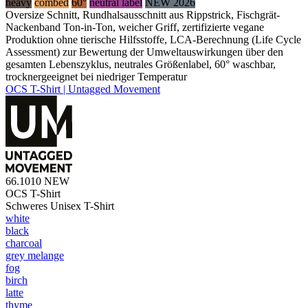
heavy
combed
60°
neutral label
NEW 2026
Oversize Schnitt, Rundhalsausschnitt aus Rippstrick, Fischgrät-
Nackenband Ton-in-Ton, weicher Griff, zertifizierte vegane
Produktion ohne tierische Hilfsstoffe, LCA-Berechnung (Life Cycle
Assessment) zur Bewertung der Umweltauswirkungen über den
gesamten Lebenszyklus, neutrales Größenlabel, 60° waschbar,
trocknergeeignet bei niedriger Temperatur
OCS T-Shirt | Untagged Movement
66.1010
NEW
OCS T-Shirt
Schweres Unisex T-Shirt
white
black
charcoal
grey melange
fog
birch
latte
thyme