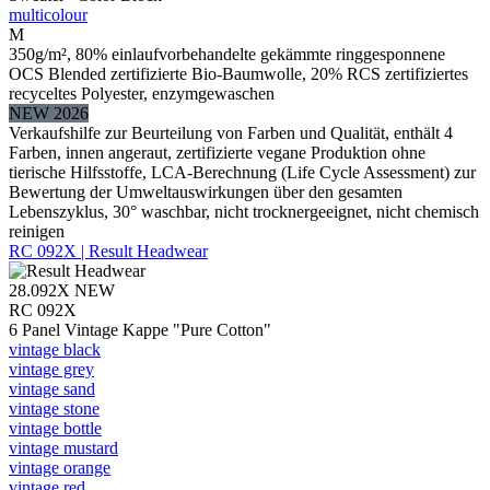
multicolour
M
350g/m², 80% einlaufvorbehandelte gekämmte ringgesponnene
OCS Blended zertifizierte Bio-Baumwolle, 20% RCS zertifiziertes
recyceltes Polyester, enzymgewaschen
NEW 2026
Verkaufshilfe zur Beurteilung von Farben und Qualität, enthält 4
Farben, innen angeraut, zertifizierte vegane Produktion ohne
tierische Hilfsstoffe, LCA-Berechnung (Life Cycle Assessment) zur
Bewertung der Umweltauswirkungen über den gesamten
Lebenszyklus, 30° waschbar, nicht trocknergeeignet, nicht chemisch
reinigen
RC 092X | Result Headwear
28.092X
NEW
RC 092X
6 Panel Vintage Kappe "Pure Cotton"
vintage black
vintage grey
vintage sand
vintage stone
vintage bottle
vintage mustard
vintage orange
vintage red