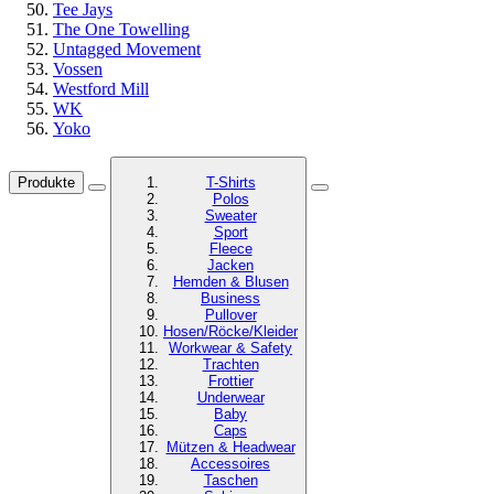
Tee Jays
The One Towelling
Untagged Movement
Vossen
Westford Mill
WK
Yoko
Produkte
T-Shirts
Polos
Sweater
Sport
Fleece
Jacken
Hemden & Blusen
Business
Pullover
Hosen/Röcke/Kleider
Workwear & Safety
Trachten
Frottier
Underwear
Baby
Caps
Mützen & Headwear
Accessoires
Taschen