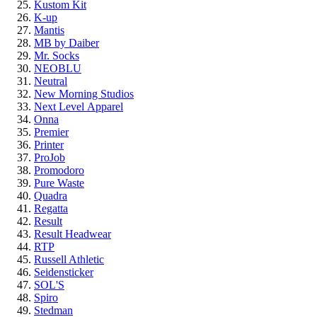
Kustom Kit
K-up
Mantis
MB by Daiber
Mr. Socks
NEOBLU
Neutral
New Morning Studios
Next Level
Apparel
Onna
Premier
Printer
ProJob
Promodoro
Pure Waste
Quadra
Regatta
Result
Result Headwear
RTP
Russell Athletic
Seidensticker
SOL'S
Spiro
Stedman