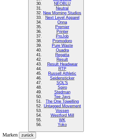
NEOBLU
Neutral
New Morning Studios
Next Level
Apparel
Onna
Premier
Printer
ProJob
Promodoro
Pure Waste
Quadra
Regatta
Result
Result Headwear
RTP
Russell Athletic
Seidensticker
SOL'S
Spiro
Stedman
Tee Jays
The One Towelling
Untagged Movement
Vossen
Westford Mill
WK
Yoko
Marken
zurück