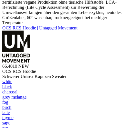
zertifizierte vegane Produktion ohne tierische Hilfsstoffe, LCA-
Berechnung (Life Cycle Assessment) zur Bewertung der
Umweltauswirkungen über den gesamten Lebenszyklus, neutrales
Größenlabel, 60° waschbar, trocknergeeignet bei niedriger
Temperatur
OCS RCS Hoodie | Untagged Movement
66.4010
NEW
OCS RCS Hoodie
Schwerer Unisex Kapuzen Sweater
white
black
charcoal
grey melange
fog
birch
latte
thyme
sage
ray