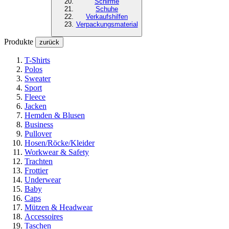
Schirme
Schuhe
Verkaufshilfen
Verpackungsmaterial
Produkte
zurück
T-Shirts
Polos
Sweater
Sport
Fleece
Jacken
Hemden & Blusen
Business
Pullover
Hosen/Röcke/Kleider
Workwear & Safety
Trachten
Frottier
Underwear
Baby
Caps
Mützen & Headwear
Accessoires
Taschen