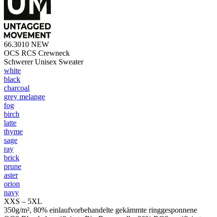
66.3010
NEW
OCS RCS Crewneck
Schwerer Unisex Sweater
white
black
charcoal
grey melange
fog
birch
latte
thyme
sage
ray
brick
prune
aster
orion
navy
XXS – 5XL
350g/m², 80% einlaufvorbehandelte gekämmte ringgesponnene