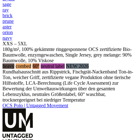
sage
ray
brick
prune
aster
orion
navy
XXS – 5XL
180g/m², 100% gekämmte ringgesponnene OCS zertifizierte Bio-
Baumwolle, enzymgewaschen, Single Jersey, grey melange: 90%
Baumwolle, 10% Viskose
heavy
combed
60°
neutral label
NEW 2026
Rundhalsausschnitt aus Rippstrick, Fischgrät-Nackenband Ton-in-
Ton, weicher Griff, zertifizierte vegane Produktion ohne tierische
Hilfsstoffe, LCA-Berechnung (Life Cycle Assessment) zur
Bewertung der Umweltauswirkungen über den gesamten
Lebenszyklus, neutrales Größenlabel, 60° waschbar,
trocknergeeignet bei niedriger Temperatur
OCS Polo | Untagged Movement