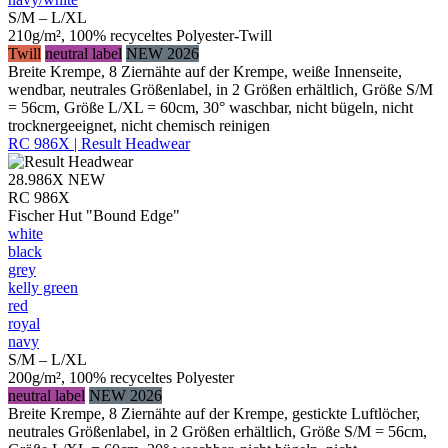
S/M – L/XL
210g/m², 100% recyceltes Polyester-Twill
Twill
neutral label
NEW 2026
Breite Krempe, 8 Ziernähte auf der Krempe, weiße Innenseite,
wendbar, neutrales Größenlabel, in 2 Größen erhältlich, Größe S/M
= 56cm, Größe L/XL = 60cm, 30° waschbar, nicht bügeln, nicht
trocknergeeignet, nicht chemisch reinigen
RC 986X | Result Headwear
28.986X
NEW
RC 986X
Fischer Hut "Bound Edge"
white
black
grey
kelly green
red
royal
navy
S/M – L/XL
200g/m², 100% recyceltes Polyester
neutral label
NEW 2026
Breite Krempe, 8 Ziernähte auf der Krempe, gestickte Luftlöcher,
neutrales Größenlabel, in 2 Größen erhältlich, Größe S/M = 56cm,