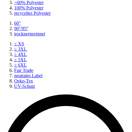
>60% Polyester
100% Polyester
recyceltes
Polyester
60°
90°/95°
trocknergeeignet
≤ XS
≥ 3XL
≥ 4XL
≥ 5XL
≥ 6XL
Fair Trade
neutrales Label
Oeko-Tex
UV-Schutz