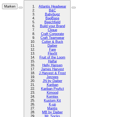
Marken
Atlantis Headwear
B&C
Babybugz
BagBase
Beechfield
Build your Brand
Clique
Craft Corporate
Craft Teamwear
Cutter & Buck
Daiber
Fare
Flexfit
Fruit of the Loom
Halfar
Helly Hansen
James Harvest
J.Harvest & Frost
Jerzees
JN by Daiber
Kariban
Kariban ProAct
Kimood
Korntex
Kustom Kit
K-up
Mantis
MB by Daiber
Mr. Socks