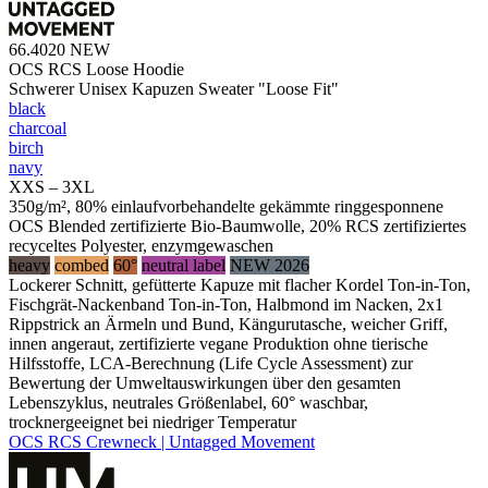
66.4020
NEW
OCS RCS Loose Hoodie
Schwerer Unisex Kapuzen Sweater "Loose Fit"
black
charcoal
birch
navy
XXS – 3XL
350g/m², 80% einlaufvorbehandelte gekämmte ringgesponnene
OCS Blended zertifizierte Bio-Baumwolle, 20% RCS zertifiziertes
recyceltes Polyester, enzymgewaschen
heavy
combed
60°
neutral label
NEW 2026
Lockerer Schnitt, gefütterte Kapuze mit flacher Kordel Ton-in-Ton,
Fischgrät-Nackenband Ton-in-Ton, Halbmond im Nacken, 2x1
Rippstrick an Ärmeln und Bund, Kängurutasche, weicher Griff,
innen angeraut, zertifizierte vegane Produktion ohne tierische
Hilfsstoffe, LCA-Berechnung (Life Cycle Assessment) zur
Bewertung der Umweltauswirkungen über den gesamten
Lebenszyklus, neutrales Größenlabel, 60° waschbar,
trocknergeeignet bei niedriger Temperatur
OCS RCS Crewneck | Untagged Movement