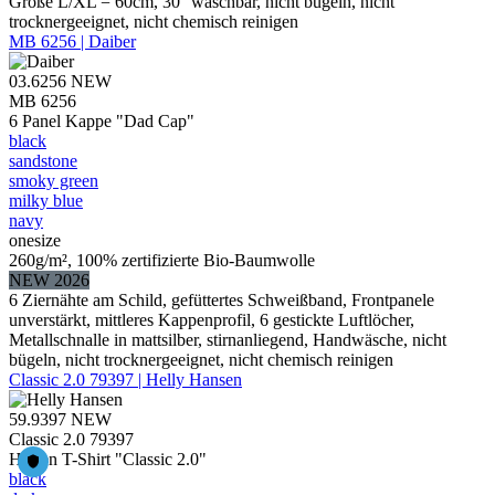
Größe L/XL = 60cm, 30° waschbar, nicht bügeln, nicht
trocknergeeignet, nicht chemisch reinigen
MB 6256 | Daiber
03.6256
NEW
MB 6256
6 Panel Kappe "Dad Cap"
black
sandstone
smoky green
milky blue
navy
onesize
260g/m², 100% zertifizierte Bio-Baumwolle
NEW 2026
6 Ziernähte am Schild, gefüttertes Schweißband, Frontpanele
unverstärkt, mittleres Kappenprofil, 6 gestickte Luftlöcher,
Metallschnalle in mattsilber, stirnanliegend, Handwäsche, nicht
bügeln, nicht trocknergeeignet, nicht chemisch reinigen
Classic 2.0 79397 | Helly Hansen
59.9397
NEW
Classic 2.0 79397
Herren T-Shirt "Classic 2.0"
black