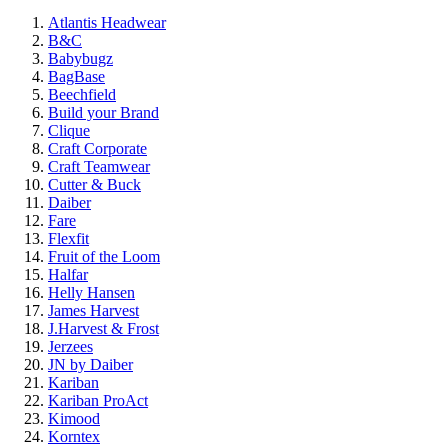
Atlantis Headwear
B&C
Babybugz
BagBase
Beechfield
Build your Brand
Clique
Craft Corporate
Craft Teamwear
Cutter & Buck
Daiber
Fare
Flexfit
Fruit of the Loom
Halfar
Helly Hansen
James Harvest
J.Harvest & Frost
Jerzees
JN by Daiber
Kariban
Kariban ProAct
Kimood
Korntex