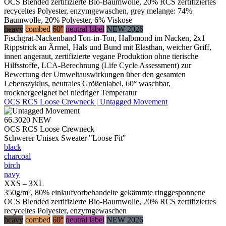
OCS Blended zertifizierte Bio-Baumwolle, 20% RCS zertifiziertes
recyceltes Polyester, enzymgewaschen, grey melange: 74%
Baumwolle, 20% Polyester, 6% Viskose
heavy
combed
60°
neutral label
NEW 2026
Fischgrät-Nackenband Ton-in-Ton, Halbmond im Nacken, 2x1
Rippstrick an Ärmel, Hals und Bund mit Elasthan, weicher Griff,
innen angeraut, zertifizierte vegane Produktion ohne tierische
Hilfsstoffe, LCA-Berechnung (Life Cycle Assessment) zur
Bewertung der Umweltauswirkungen über den gesamten
Lebenszyklus, neutrales Größenlabel, 60° waschbar,
trocknergeeignet bei niedriger Temperatur
OCS RCS Loose Crewneck | Untagged Movement
66.3020
NEW
OCS RCS Loose Crewneck
Schwerer Unisex Sweater "Loose Fit"
black
charcoal
birch
navy
XXS – 3XL
350g/m², 80% einlaufvorbehandelte gekämmte ringgesponnene
OCS Blended zertifizierte Bio-Baumwolle, 20% RCS zertifiziertes
recyceltes Polyester, enzymgewaschen
heavy
combed
60°
neutral label
NEW 2026