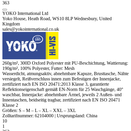
363
YOKO International Ltd
Yoko House, Heath Road, WS10 8LP Wednesbury, United
Kingdom
sales@yokointernational.co.uk
260g/m², 300D Oxford
Polyester
mit PU-Beschichtung, Wattierung:
190g/m², 100%
Polyester
, Futter: Mesh
Wasserdicht
, atmungsaktiv, abnehmbare Kapuze, Brusttasche, Nähte
versiegelt, Reißverschluss innen zum Befestigen der Innenjacke,
zertifiziert nach
EN ISO 20471
:2013 Klasse 3, garantierte
Reflektionseigenschaft gemäß EN-Norm für 25 Waschgänge, 40°
waschbar, Innenjacke: abnehmbare Ärmel, jeweils 2 Außen- und
Innentaschen, beidseitig tragbar, zertifiziert nach
EN ISO 20471
Klasse 2
Größen:
S
–
M
–
L
–
XL
–
XXL
–
3XL
Zolltarifnummer:
62104000
|
Ursprungsland:
China
10
1