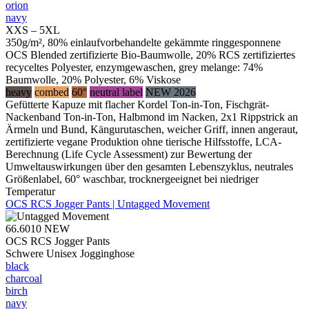
orion
navy
XXS – 5XL
350g/m², 80% einlaufvorbehandelte gekämmte ringgesponnene
OCS Blended zertifizierte Bio-Baumwolle, 20% RCS zertifiziertes
recyceltes Polyester, enzymgewaschen, grey melange: 74%
Baumwolle, 20% Polyester, 6% Viskose
heavy
combed
60°
neutral label
NEW 2026
Gefütterte Kapuze mit flacher Kordel Ton-in-Ton, Fischgrät-
Nackenband Ton-in-Ton, Halbmond im Nacken, 2x1 Rippstrick an
Ärmeln und Bund, Kängurutaschen, weicher Griff, innen angeraut,
zertifizierte vegane Produktion ohne tierische Hilfsstoffe, LCA-
Berechnung (Life Cycle Assessment) zur Bewertung der
Umweltauswirkungen über den gesamten Lebenszyklus, neutrales
Größenlabel, 60° waschbar, trocknergeeignet bei niedriger
Temperatur
OCS RCS Jogger Pants | Untagged Movement
66.6010
NEW
OCS RCS Jogger Pants
Schwere Unisex Jogginghose
black
charcoal
birch
navy