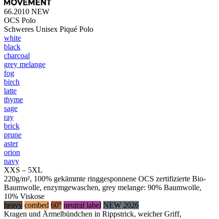
66.2010
NEW
OCS Polo
Schweres Unisex Piqué Polo
white
black
charcoal
grey melange
fog
birch
latte
thyme
sage
ray
brick
prune
aster
orion
navy
XXS – 5XL
220g/m², 100% gekämmte ringgesponnene OCS zertifizierte Bio-
Baumwolle, enzymgewaschen, grey melange: 90% Baumwolle,
10% Viskose
heavy
combed
60°
neutral label
NEW 2026
Kragen und Ärmelbündchen in Rippstrick, weicher Griff,