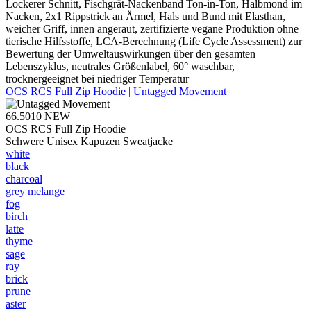
Lockerer Schnitt, Fischgrät-Nackenband Ton-in-Ton, Halbmond im
Nacken, 2x1 Rippstrick an Ärmel, Hals und Bund mit Elasthan,
weicher Griff, innen angeraut, zertifizierte vegane Produktion ohne
tierische Hilfsstoffe, LCA-Berechnung (Life Cycle Assessment) zur
Bewertung der Umweltauswirkungen über den gesamten
Lebenszyklus, neutrales Größenlabel, 60° waschbar,
trocknergeeignet bei niedriger Temperatur
OCS RCS Full Zip Hoodie | Untagged Movement
66.5010
NEW
OCS RCS Full Zip Hoodie
Schwere Unisex Kapuzen Sweatjacke
white
black
charcoal
grey melange
fog
birch
latte
thyme
sage
ray
brick
prune
aster