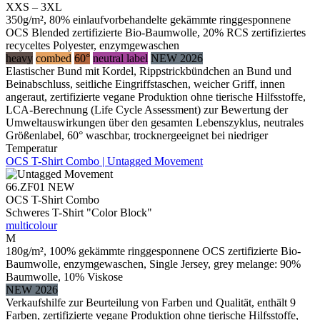
XXS – 3XL
350g/m², 80% einlaufvorbehandelte gekämmte ringgesponnene
OCS Blended zertifizierte Bio-Baumwolle, 20% RCS zertifiziertes
recyceltes Polyester, enzymgewaschen
heavy
combed
60°
neutral label
NEW 2026
Elastischer Bund mit Kordel, Rippstrickbündchen an Bund und
Beinabschluss, seitliche Eingriffstaschen, weicher Griff, innen
angeraut, zertifizierte vegane Produktion ohne tierische Hilfsstoffe,
LCA-Berechnung (Life Cycle Assessment) zur Bewertung der
Umweltauswirkungen über den gesamten Lebenszyklus, neutrales
Größenlabel, 60° waschbar, trocknergeeignet bei niedriger
Temperatur
OCS T-Shirt Combo | Untagged Movement
66.ZF01
NEW
OCS T-Shirt Combo
Schweres T-Shirt "Color Block"
multicolour
M
180g/m², 100% gekämmte ringgesponnene OCS zertifizierte Bio-
Baumwolle, enzymgewaschen, Single Jersey, grey melange: 90%
Baumwolle, 10% Viskose
NEW 2026
Verkaufshilfe zur Beurteilung von Farben und Qualität, enthält 9
Farben, zertifizierte vegane Produktion ohne tierische Hilfsstoffe,