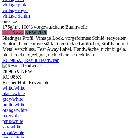
vintage pink
vintage royal
vintage denim
onesize
175g/m², 100% vorgewaschene Baumwolle
Tear Away
NEW 2026
Niedriges Profil, Vintage-Look, vorgeformtes Schild, recycelter
Schirm, Panele unverstärkt, 6 gestickte Luftlöcher, Stoffband mit
Metallverschluss, Tear Away Label, Handwäsche, nicht bügeln,
nicht trocknergeeignet, nicht chemisch reinigen
RC 985X | Result Headwear
28.985X
NEW
RC 985X
Fischer Hut "Reversible"
white/​white
black/​white
grey/​white
bottle/​white
orange/​white
red/​white
pink/​white
sky/​white
royal/​white
navy/​white