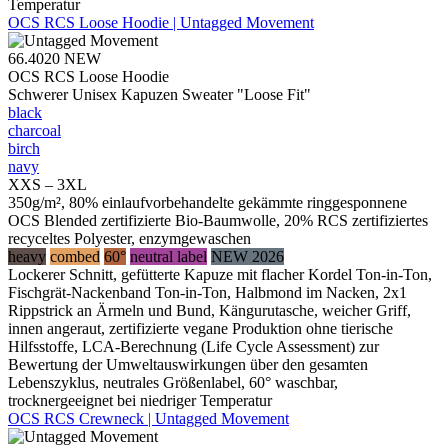
Temperatur
OCS RCS Loose Hoodie | Untagged Movement
66.4020
NEW
OCS RCS Loose Hoodie
Schwerer Unisex Kapuzen Sweater "Loose Fit"
black
charcoal
birch
navy
XXS – 3XL
350g/m², 80% einlaufvorbehandelte gekämmte ringgesponnene
OCS Blended zertifizierte Bio-Baumwolle, 20% RCS zertifiziertes
recyceltes Polyester, enzymgewaschen
heavy
combed
60°
neutral label
NEW 2026
Lockerer Schnitt, gefütterte Kapuze mit flacher Kordel Ton-in-Ton,
Fischgrät-Nackenband Ton-in-Ton, Halbmond im Nacken, 2x1
Rippstrick an Ärmeln und Bund, Kängurutasche, weicher Griff,
innen angeraut, zertifizierte vegane Produktion ohne tierische
Hilfsstoffe, LCA-Berechnung (Life Cycle Assessment) zur
Bewertung der Umweltauswirkungen über den gesamten
Lebenszyklus, neutrales Größenlabel, 60° waschbar,
trocknergeeignet bei niedriger Temperatur
OCS RCS Crewneck | Untagged Movement