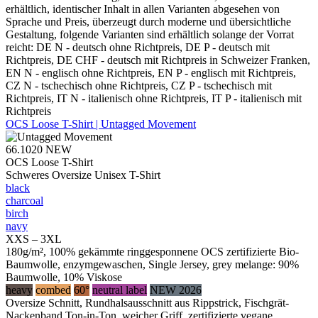
erhältlich, identischer Inhalt in allen Varianten abgesehen von
Sprache und Preis, überzeugt durch moderne und übersichtliche
Gestaltung, folgende Varianten sind erhältlich solange der Vorrat
reicht: DE N - deutsch ohne Richtpreis, DE P - deutsch mit
Richtpreis, DE CHF - deutsch mit Richtpreis in Schweizer Franken,
EN N - englisch ohne Richtpreis, EN P - englisch mit Richtpreis,
CZ N - tschechisch ohne Richtpreis, CZ P - tschechisch mit
Richtpreis, IT N - italienisch ohne Richtpreis, IT P - italienisch mit
Richtpreis
OCS Loose T-Shirt | Untagged Movement
66.1020
NEW
OCS Loose T-Shirt
Schweres Oversize Unisex T-Shirt
black
charcoal
birch
navy
XXS – 3XL
180g/m², 100% gekämmte ringgesponnene OCS zertifizierte Bio-
Baumwolle, enzymgewaschen, Single Jersey, grey melange: 90%
Baumwolle, 10% Viskose
heavy
combed
60°
neutral label
NEW 2026
Oversize Schnitt, Rundhalsausschnitt aus Rippstrick, Fischgrät-
Nackenband Ton-in-Ton, weicher Griff, zertifizierte vegane