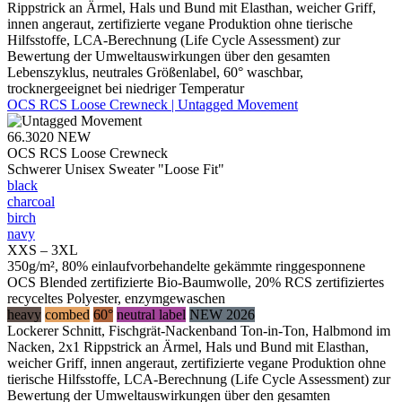
Rippstrick an Ärmel, Hals und Bund mit Elasthan, weicher Griff,
innen angeraut, zertifizierte vegane Produktion ohne tierische
Hilfsstoffe, LCA-Berechnung (Life Cycle Assessment) zur
Bewertung der Umweltauswirkungen über den gesamten
Lebenszyklus, neutrales Größenlabel, 60° waschbar,
trocknergeeignet bei niedriger Temperatur
OCS RCS Loose Crewneck | Untagged Movement
66.3020
NEW
OCS RCS Loose Crewneck
Schwerer Unisex Sweater "Loose Fit"
black
charcoal
birch
navy
XXS – 3XL
350g/m², 80% einlaufvorbehandelte gekämmte ringgesponnene
OCS Blended zertifizierte Bio-Baumwolle, 20% RCS zertifiziertes
recyceltes Polyester, enzymgewaschen
heavy
combed
60°
neutral label
NEW 2026
Lockerer Schnitt, Fischgrät-Nackenband Ton-in-Ton, Halbmond im
Nacken, 2x1 Rippstrick an Ärmel, Hals und Bund mit Elasthan,
weicher Griff, innen angeraut, zertifizierte vegane Produktion ohne
tierische Hilfsstoffe, LCA-Berechnung (Life Cycle Assessment) zur
Bewertung der Umweltauswirkungen über den gesamten