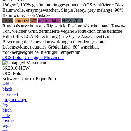
180g/m², 100% gekämmte ringgesponnene OCS zertifizierte Bio-
Baumwolle, enzymgewaschen, Single Jersey, grey melange: 90%
Baumwolle, 10% Viskose
heavy
combed
60°
neutral label
NEW 2026
Rundhalsausschnitt aus Rippstrick, Fischgrät-Nackenband Ton-in-
Ton, weicher Griff, zertifizierte vegane Produktion ohne tierische
Hilfsstoffe, LCA-Berechnung (Life Cycle Assessment) zur
Bewertung der Umweltauswirkungen über den gesamten
Lebenszyklus, neutrales Größenlabel, 60° waschbar,
trocknergeeignet bei niedriger Temperatur
OCS Polo | Untagged Movement
66.2010
NEW
OCS Polo
Schweres Unisex Piqué Polo
white
black
charcoal
grey melange
fog
birch
latte
thyme
sage