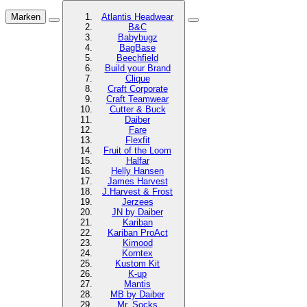
Marken
Atlantis Headwear
B&C
Babybugz
BagBase
Beechfield
Build your Brand
Clique
Craft Corporate
Craft Teamwear
Cutter & Buck
Daiber
Fare
Flexfit
Fruit of the Loom
Halfar
Helly Hansen
James Harvest
J.Harvest & Frost
Jerzees
JN by Daiber
Kariban
Kariban ProAct
Kimood
Korntex
Kustom Kit
K-up
Mantis
MB by Daiber
Mr. Socks