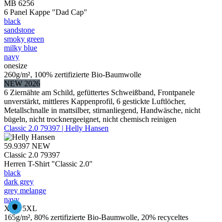
MB 6256
6 Panel Kappe "Dad Cap"
black
sandstone
smoky green
milky blue
navy
onesize
260g/m², 100% zertifizierte Bio-Baumwolle
NEW 2026
6 Ziernähte am Schild, gefüttertes Schweißband, Frontpanele
unverstärkt, mittleres Kappenprofil, 6 gestickte Luftlöcher,
Metallschnalle in mattsilber, stirnanliegend, Handwäsche, nicht
bügeln, nicht trocknergeeignet, nicht chemisch reinigen
Classic 2.0 79397 | Helly Hansen
59.9397
NEW
Classic 2.0 79397
Herren T-Shirt "Classic 2.0"
black
dark grey
grey melange
navy
XS – 5XL
165g/m², 80% zertifizierte Bio-Baumwolle, 20% recyceltes