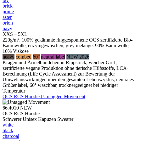
ray
brick
prune
aster
orion
navy
XXS – 5XL
220g/m², 100% gekämmte ringgesponnene OCS zertifizierte Bio-
Baumwolle, enzymgewaschen, grey melange: 90% Baumwolle,
10% Viskose
heavy
combed
60°
neutral label
NEW 2026
Kragen und Ärmelbündchen in Rippstrick, weicher Griff,
zertifizierte vegane Produktion ohne tierische Hilfsstoffe, LCA-
Berechnung (Life Cycle Assessment) zur Bewertung der
Umweltauswirkungen über den gesamten Lebenszyklus, neutrales
Größenlabel, 60° waschbar, trocknergeeignet bei niedriger
Temperatur
OCS RCS Hoodie | Untagged Movement
66.4010
NEW
OCS RCS Hoodie
Schwerer Unisex Kapuzen Sweater
white
black
charcoal