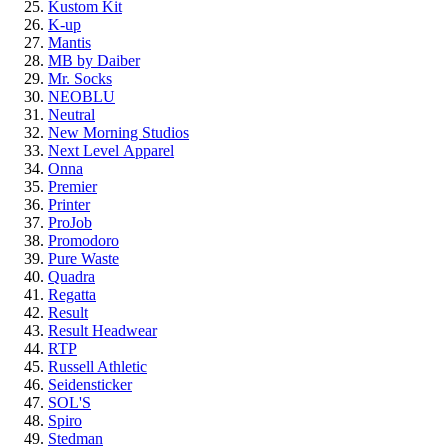
Kustom Kit
K-up
Mantis
MB by Daiber
Mr. Socks
NEOBLU
Neutral
New Morning Studios
Next Level
Apparel
Onna
Premier
Printer
ProJob
Promodoro
Pure Waste
Quadra
Regatta
Result
Result Headwear
RTP
Russell Athletic
Seidensticker
SOL'S
Spiro
Stedman