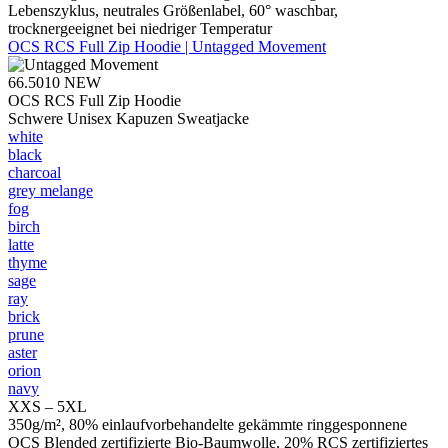
Lebenszyklus, neutrales Größenlabel, 60° waschbar,
trocknergeeignet bei niedriger Temperatur
OCS RCS Full Zip Hoodie | Untagged Movement
66.5010
NEW
OCS RCS Full Zip Hoodie
Schwere Unisex Kapuzen Sweatjacke
white
black
charcoal
grey melange
fog
birch
latte
thyme
sage
ray
brick
prune
aster
orion
navy
XXS – 5XL
350g/m², 80% einlaufvorbehandelte gekämmte ringgesponnene
OCS Blended zertifizierte Bio-Baumwolle, 20% RCS zertifiziertes