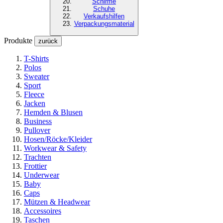
Schirme
Schuhe
Verkaufshilfen
Verpackungsmaterial
Produkte
zurück
T-Shirts
Polos
Sweater
Sport
Fleece
Jacken
Hemden & Blusen
Business
Pullover
Hosen/Röcke/Kleider
Workwear & Safety
Trachten
Frottier
Underwear
Baby
Caps
Mützen & Headwear
Accessoires
Taschen