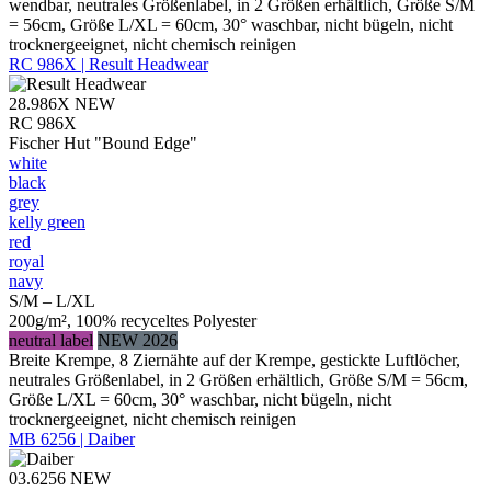
wendbar, neutrales Größenlabel, in 2 Größen erhältlich, Größe S/M
= 56cm, Größe L/XL = 60cm, 30° waschbar, nicht bügeln, nicht
trocknergeeignet, nicht chemisch reinigen
RC 986X | Result Headwear
28.986X
NEW
RC 986X
Fischer Hut "Bound Edge"
white
black
grey
kelly green
red
royal
navy
S/M – L/XL
200g/m², 100% recyceltes Polyester
neutral label
NEW 2026
Breite Krempe, 8 Ziernähte auf der Krempe, gestickte Luftlöcher,
neutrales Größenlabel, in 2 Größen erhältlich, Größe S/M = 56cm,
Größe L/XL = 60cm, 30° waschbar, nicht bügeln, nicht
trocknergeeignet, nicht chemisch reinigen
MB 6256 | Daiber
03.6256
NEW