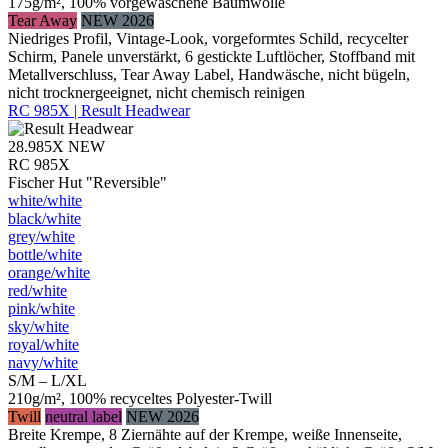
175g/m², 100% vorgewaschene Baumwolle
Tear Away
NEW 2026
Niedriges Profil, Vintage-Look, vorgeformtes Schild, recycelter
Schirm, Panele unverstärkt, 6 gestickte Luftlöcher, Stoffband mit
Metallverschluss, Tear Away Label, Handwäsche, nicht bügeln,
nicht trocknergeeignet, nicht chemisch reinigen
RC 985X | Result Headwear
28.985X
NEW
RC 985X
Fischer Hut "Reversible"
white/​white
black/​white
grey/​white
bottle/​white
orange/​white
red/​white
pink/​white
sky/​white
royal/​white
navy/​white
S/M – L/XL
210g/m², 100% recyceltes Polyester-Twill
Twill
neutral label
NEW 2026
Breite Krempe, 8 Ziernähte auf der Krempe, weiße Innenseite,