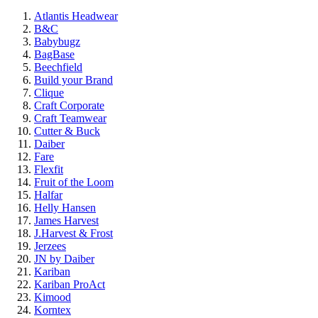
Atlantis Headwear
B&C
Babybugz
BagBase
Beechfield
Build your Brand
Clique
Craft Corporate
Craft Teamwear
Cutter & Buck
Daiber
Fare
Flexfit
Fruit of the Loom
Halfar
Helly Hansen
James Harvest
J.Harvest & Frost
Jerzees
JN by Daiber
Kariban
Kariban ProAct
Kimood
Korntex