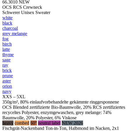
66.3010
NEW
OCS RCS Crewneck
Schwerer Unisex Sweater
white
black
charcoal
grey melange
fog
birch
latte
thyme
sage
ray
brick
prune
aster
orion
navy
XXS – 5XL
350g/m², 80% einlaufvorbehandelte gekämmte ringgesponnene
OCS Blended zertifizierte Bio-Baumwolle, 20% RCS zertifiziertes
recyceltes Polyester, enzymgewaschen, grey melange: 74%
Baumwolle, 20% Polyester, 6% Viskose
heavy
combed
60°
neutral label
NEW 2026
Fischgrät-Nackenband Ton-in-Ton, Halbmond im Nacken, 2x1