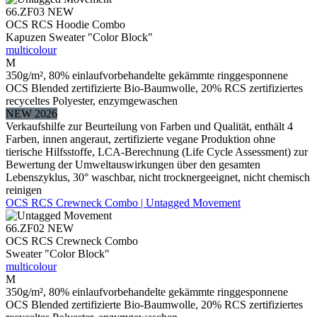
66.ZF03
NEW
OCS RCS Hoodie Combo
Kapuzen Sweater "Color Block"
multicolour
M
350g/m², 80% einlaufvorbehandelte gekämmte ringgesponnene
OCS Blended zertifizierte Bio-Baumwolle, 20% RCS zertifiziertes
recyceltes Polyester, enzymgewaschen
NEW 2026
Verkaufshilfe zur Beurteilung von Farben und Qualität, enthält 4
Farben, innen angeraut, zertifizierte vegane Produktion ohne
tierische Hilfsstoffe, LCA-Berechnung (Life Cycle Assessment) zur
Bewertung der Umweltauswirkungen über den gesamten
Lebenszyklus, 30° waschbar, nicht trocknergeeignet, nicht chemisch
reinigen
OCS RCS Crewneck Combo | Untagged Movement
66.ZF02
NEW
OCS RCS Crewneck Combo
Sweater "Color Block"
multicolour
M
350g/m², 80% einlaufvorbehandelte gekämmte ringgesponnene
OCS Blended zertifizierte Bio-Baumwolle, 20% RCS zertifiziertes