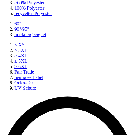
>60% Polyester
100% Polyester
recyceltes
Polyester
60°
90°/95°
trocknergeeignet
≤ XS
≥ 3XL
≥ 4XL
≥ 5XL
≥ 6XL
Fair Trade
neutrales Label
Oeko-Tex
UV-Schutz