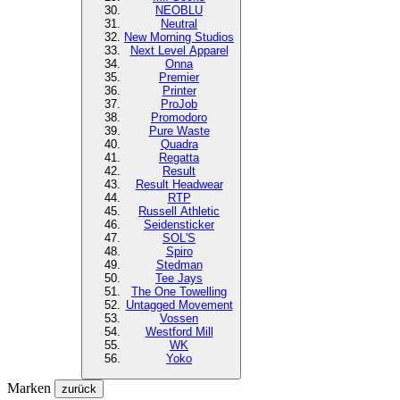
NEOBLU
Neutral
New Morning Studios
Next Level
Apparel
Onna
Premier
Printer
ProJob
Promodoro
Pure Waste
Quadra
Regatta
Result
Result Headwear
RTP
Russell Athletic
Seidensticker
SOL'S
Spiro
Stedman
Tee Jays
The One Towelling
Untagged Movement
Vossen
Westford Mill
WK
Yoko
Marken
zurück