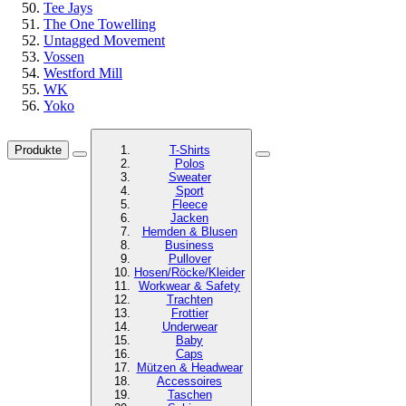
Tee Jays
The One Towelling
Untagged Movement
Vossen
Westford Mill
WK
Yoko
Produkte
T-Shirts
Polos
Sweater
Sport
Fleece
Jacken
Hemden & Blusen
Business
Pullover
Hosen/Röcke/Kleider
Workwear & Safety
Trachten
Frottier
Underwear
Baby
Caps
Mützen & Headwear
Accessoires
Taschen