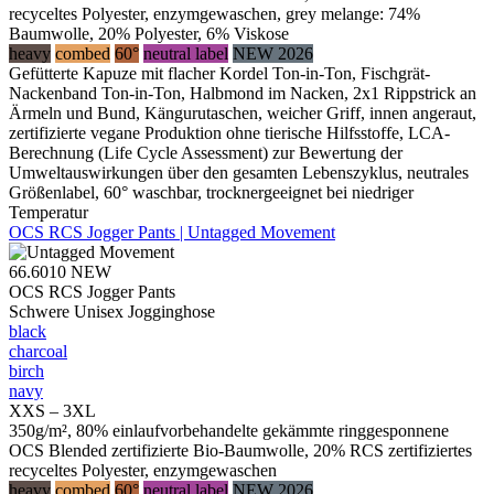
recyceltes Polyester, enzymgewaschen, grey melange: 74%
Baumwolle, 20% Polyester, 6% Viskose
heavy
combed
60°
neutral label
NEW 2026
Gefütterte Kapuze mit flacher Kordel Ton-in-Ton, Fischgrät-
Nackenband Ton-in-Ton, Halbmond im Nacken, 2x1 Rippstrick an
Ärmeln und Bund, Kängurutaschen, weicher Griff, innen angeraut,
zertifizierte vegane Produktion ohne tierische Hilfsstoffe, LCA-
Berechnung (Life Cycle Assessment) zur Bewertung der
Umweltauswirkungen über den gesamten Lebenszyklus, neutrales
Größenlabel, 60° waschbar, trocknergeeignet bei niedriger
Temperatur
OCS RCS Jogger Pants | Untagged Movement
66.6010
NEW
OCS RCS Jogger Pants
Schwere Unisex Jogginghose
black
charcoal
birch
navy
XXS – 3XL
350g/m², 80% einlaufvorbehandelte gekämmte ringgesponnene
OCS Blended zertifizierte Bio-Baumwolle, 20% RCS zertifiziertes
recyceltes Polyester, enzymgewaschen
heavy
combed
60°
neutral label
NEW 2026