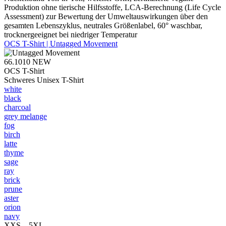
Produktion ohne tierische Hilfsstoffe, LCA-Berechnung (Life Cycle
Assessment) zur Bewertung der Umweltauswirkungen über den
gesamten Lebenszyklus, neutrales Größenlabel, 60° waschbar,
trocknergeeignet bei niedriger Temperatur
OCS T-Shirt | Untagged Movement
66.1010
NEW
OCS T-Shirt
Schweres Unisex T-Shirt
white
black
charcoal
grey melange
fog
birch
latte
thyme
sage
ray
brick
prune
aster
orion
navy
XXS – 5XL