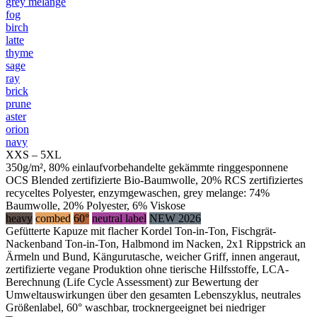
grey melange
fog
birch
latte
thyme
sage
ray
brick
prune
aster
orion
navy
XXS – 5XL
350g/m², 80% einlaufvorbehandelte gekämmte ringgesponnene
OCS Blended zertifizierte Bio-Baumwolle, 20% RCS zertifiziertes
recyceltes Polyester, enzymgewaschen, grey melange: 74%
Baumwolle, 20% Polyester, 6% Viskose
heavy
combed
60°
neutral label
NEW 2026
Gefütterte Kapuze mit flacher Kordel Ton-in-Ton, Fischgrät-
Nackenband Ton-in-Ton, Halbmond im Nacken, 2x1 Rippstrick an
Ärmeln und Bund, Kängurutasche, weicher Griff, innen angeraut,
zertifizierte vegane Produktion ohne tierische Hilfsstoffe, LCA-
Berechnung (Life Cycle Assessment) zur Bewertung der
Umweltauswirkungen über den gesamten Lebenszyklus, neutrales
Größenlabel, 60° waschbar, trocknergeeignet bei niedriger