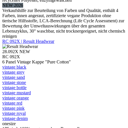
recyceltes Polyester, enzymgewaschen
NEW 2026
Verkaufshilfe zur Beurteilung von Farben und Qualität, enthält 4
Farben, innen angeraut, zertifizierte vegane Produktion ohne
tierische Hilfsstoffe, LCA-Berechnung (Life Cycle Assessment) zur
Bewertung der Umweltauswirkungen über den gesamten
Lebenszyklus, 30° waschbar, nicht trocknergeeignet, nicht chemisch
reinigen
RC 092X | Result Headwear
28.092X
NEW
RC 092X
6 Panel Vintage Kappe "Pure Cotton"
vintage black
vintage grey
vintage sand
vintage stone
vintage bottle
vintage mustard
vintage orange
vintage red
vintage pink
vintage royal
vintage denim
onesize