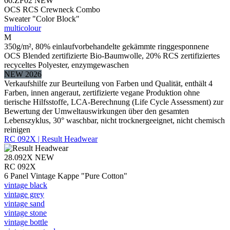
66.ZF02
NEW
OCS RCS Crewneck Combo
Sweater "Color Block"
multicolour
M
350g/m², 80% einlaufvorbehandelte gekämmte ringgesponnene
OCS Blended zertifizierte Bio-Baumwolle, 20% RCS zertifiziertes
recyceltes Polyester, enzymgewaschen
NEW 2026
Verkaufshilfe zur Beurteilung von Farben und Qualität, enthält 4
Farben, innen angeraut, zertifizierte vegane Produktion ohne
tierische Hilfsstoffe, LCA-Berechnung (Life Cycle Assessment) zur
Bewertung der Umweltauswirkungen über den gesamten
Lebenszyklus, 30° waschbar, nicht trocknergeeignet, nicht chemisch
reinigen
RC 092X | Result Headwear
28.092X
NEW
RC 092X
6 Panel Vintage Kappe "Pure Cotton"
vintage black
vintage grey
vintage sand
vintage stone
vintage bottle