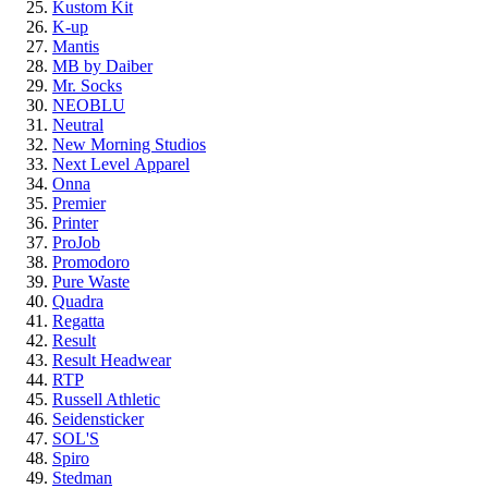
Kustom Kit
K-up
Mantis
MB by Daiber
Mr. Socks
NEOBLU
Neutral
New Morning Studios
Next Level
Apparel
Onna
Premier
Printer
ProJob
Promodoro
Pure Waste
Quadra
Regatta
Result
Result Headwear
RTP
Russell Athletic
Seidensticker
SOL'S
Spiro
Stedman