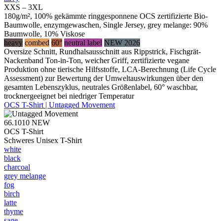
XXS – 3XL
180g/m², 100% gekämmte ringgesponnene OCS zertifizierte Bio-
Baumwolle, enzymgewaschen, Single Jersey, grey melange: 90%
Baumwolle, 10% Viskose
heavy
combed
60°
neutral label
NEW 2026
Oversize Schnitt, Rundhalsausschnitt aus Rippstrick, Fischgrät-
Nackenband Ton-in-Ton, weicher Griff, zertifizierte vegane
Produktion ohne tierische Hilfsstoffe, LCA-Berechnung (Life Cycle
Assessment) zur Bewertung der Umweltauswirkungen über den
gesamten Lebenszyklus, neutrales Größenlabel, 60° waschbar,
trocknergeeignet bei niedriger Temperatur
OCS T-Shirt | Untagged Movement
66.1010
NEW
OCS T-Shirt
Schweres Unisex T-Shirt
white
black
charcoal
grey melange
fog
birch
latte
thyme
sage