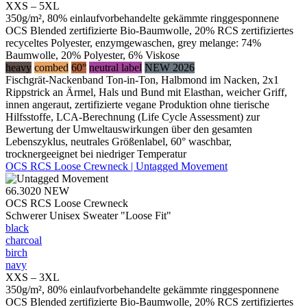
XXS – 5XL
350g/m², 80% einlaufvorbehandelte gekämmte ringgesponnene
OCS Blended zertifizierte Bio-Baumwolle, 20% RCS zertifiziertes
recyceltes Polyester, enzymgewaschen, grey melange: 74%
Baumwolle, 20% Polyester, 6% Viskose
heavy
combed
60°
neutral label
NEW 2026
Fischgrät-Nackenband Ton-in-Ton, Halbmond im Nacken, 2x1
Rippstrick an Ärmel, Hals und Bund mit Elasthan, weicher Griff,
innen angeraut, zertifizierte vegane Produktion ohne tierische
Hilfsstoffe, LCA-Berechnung (Life Cycle Assessment) zur
Bewertung der Umweltauswirkungen über den gesamten
Lebenszyklus, neutrales Größenlabel, 60° waschbar,
trocknergeeignet bei niedriger Temperatur
OCS RCS Loose Crewneck | Untagged Movement
66.3020
NEW
OCS RCS Loose Crewneck
Schwerer Unisex Sweater "Loose Fit"
black
charcoal
birch
navy
XXS – 3XL
350g/m², 80% einlaufvorbehandelte gekämmte ringgesponnene
OCS Blended zertifizierte Bio-Baumwolle, 20% RCS zertifiziertes