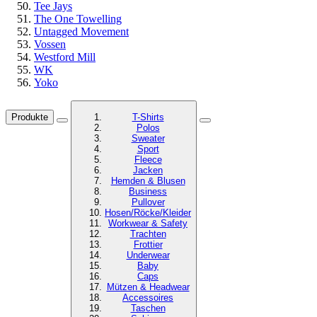
Tee Jays
The One Towelling
Untagged Movement
Vossen
Westford Mill
WK
Yoko
Produkte
T-Shirts
Polos
Sweater
Sport
Fleece
Jacken
Hemden & Blusen
Business
Pullover
Hosen/Röcke/Kleider
Workwear & Safety
Trachten
Frottier
Underwear
Baby
Caps
Mützen & Headwear
Accessoires
Taschen