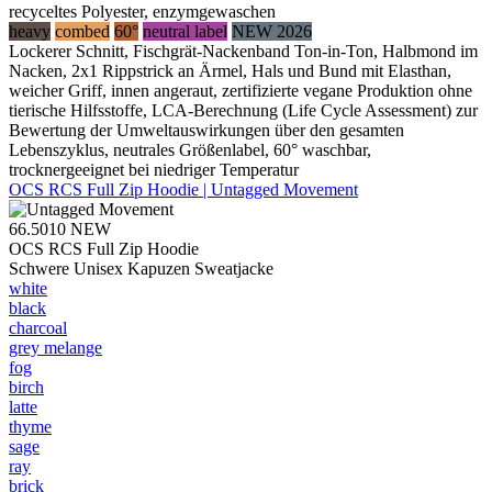
recyceltes Polyester, enzymgewaschen
heavy
combed
60°
neutral label
NEW 2026
Lockerer Schnitt, Fischgrät-Nackenband Ton-in-Ton, Halbmond im
Nacken, 2x1 Rippstrick an Ärmel, Hals und Bund mit Elasthan,
weicher Griff, innen angeraut, zertifizierte vegane Produktion ohne
tierische Hilfsstoffe, LCA-Berechnung (Life Cycle Assessment) zur
Bewertung der Umweltauswirkungen über den gesamten
Lebenszyklus, neutrales Größenlabel, 60° waschbar,
trocknergeeignet bei niedriger Temperatur
OCS RCS Full Zip Hoodie | Untagged Movement
66.5010
NEW
OCS RCS Full Zip Hoodie
Schwere Unisex Kapuzen Sweatjacke
white
black
charcoal
grey melange
fog
birch
latte
thyme
sage
ray
brick