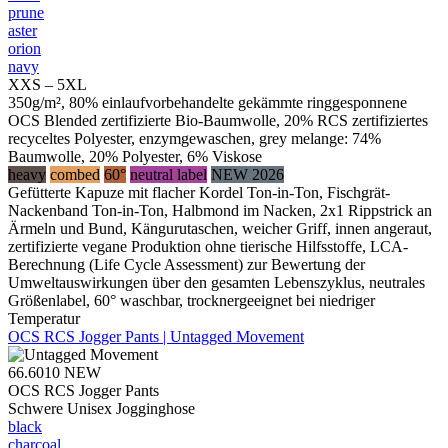
prune
aster
orion
navy
XXS – 5XL
350g/m², 80% einlaufvorbehandelte gekämmte ringgesponnene
OCS Blended zertifizierte Bio-Baumwolle, 20% RCS zertifiziertes
recyceltes Polyester, enzymgewaschen, grey melange: 74%
Baumwolle, 20% Polyester, 6% Viskose
heavy
combed
60°
neutral label
NEW 2026
Gefütterte Kapuze mit flacher Kordel Ton-in-Ton, Fischgrät-
Nackenband Ton-in-Ton, Halbmond im Nacken, 2x1 Rippstrick an
Ärmeln und Bund, Kängurutaschen, weicher Griff, innen angeraut,
zertifizierte vegane Produktion ohne tierische Hilfsstoffe, LCA-
Berechnung (Life Cycle Assessment) zur Bewertung der
Umweltauswirkungen über den gesamten Lebenszyklus, neutrales
Größenlabel, 60° waschbar, trocknergeeignet bei niedriger
Temperatur
OCS RCS Jogger Pants | Untagged Movement
66.6010
NEW
OCS RCS Jogger Pants
Schwere Unisex Jogginghose
black
charcoal