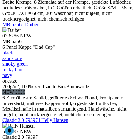
Breite Krempe, 8 Ziernähte auf der Krempe, gestickte Luftlöcher,
neutrales Größenlabel, in 2 Größen erhältlich, Größe S/M = 56cm,
Größe L/XL = 60cm, 30° waschbar, nicht bügeln, nicht
trocknergeeignet, nicht chemisch reinigen
MB 6256 | Daiber
03.6256
NEW
MB 6256
6 Panel Kappe "Dad Cap"
black
sandstone
smoky green
milky blue
navy
onesize
260g/m², 100% zertifizierte Bio-Baumwolle
NEW 2026
6 Ziernähte am Schild, gefüttertes Schweißband, Frontpanele
unverstärkt, mittleres Kappenprofil, 6 gestickte Luftlöcher,
Metallschnalle in mattsilber, stirnanliegend, Handwäsche, nicht
bügeln, nicht trocknergeeignet, nicht chemisch reinigen
Classic 2.0 79397 | Helly Hansen
59.9397
NEW
Classic 2.0 79397