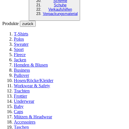
Schirme
Schuhe
Verkaufshilfen
Verpackungsmaterial
Produkte
zurück
T-Shirts
Polos
Sweater
Sport
Fleece
Jacken
Hemden & Blusen
Business
Pullover
Hosen/Röcke/Kleider
Workwear & Safety
Trachten
Frottier
Underwear
Baby
Caps
Mützen & Headwear
Accessoires
Taschen