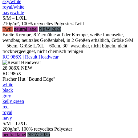
sky/​white
royal/​white
navy/​white
S/M – L/XL
210g/m², 100% recyceltes Polyester-Twill
Twill
neutral label
NEW 2026
Breite Krempe, 8 Ziernähte auf der Krempe, weiße Innenseite,
wendbar, neutrales Größenlabel, in 2 Größen erhältlich, Größe S/M
= 56cm, Größe L/XL = 60cm, 30° waschbar, nicht bügeln, nicht
trocknergeeignet, nicht chemisch reinigen
RC 986X | Result Headwear
28.986X
NEW
RC 986X
Fischer Hut "Bound Edge"
white
black
grey
kelly green
red
royal
navy
S/M – L/XL
200g/m², 100% recyceltes Polyester
neutral label
NEW 2026