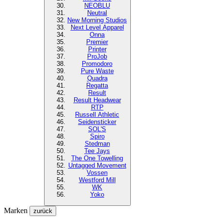
NEOBLU
Neutral
New Morning Studios
Next Level
Apparel
Onna
Premier
Printer
ProJob
Promodoro
Pure Waste
Quadra
Regatta
Result
Result Headwear
RTP
Russell Athletic
Seidensticker
SOL'S
Spiro
Stedman
Tee Jays
The One Towelling
Untagged Movement
Vossen
Westford Mill
WK
Yoko
Marken
zurück