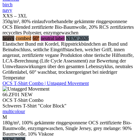
birch
navy
XXS – 3XL
350g/m², 80% einlaufvorbehandelte gekämmte ringgesponnene
OCS Blended zertifizierte Bio-Baumwolle, 20% RCS zertifiziertes
recyceltes Polyester, enzymgewaschen
heavy
combed
60°
neutral label
NEW 2026
Elastischer Bund mit Kordel, Rippstrickbündchen an Bund und
Beinabschluss, seitliche Eingriffstaschen, weicher Griff, innen
angeraut, zertifizierte vegane Produktion ohne tierische Hilfsstoffe,
LCA-Berechnung (Life Cycle Assessment) zur Bewertung der
Umweltauswirkungen über den gesamten Lebenszyklus, neutrales
Größenlabel, 60° waschbar, trocknergeeignet bei niedriger
Temperatur
OCS T-Shirt Combo | Untagged Movement
66.ZF01
NEW
OCS T-Shirt Combo
Schweres T-Shirt "Color Block"
multicolour
M
180g/m², 100% gekämmte ringgesponnene OCS zertifizierte Bio-
Baumwolle, enzymgewaschen, Single Jersey, grey melange: 90%
Baumwolle, 10% Viskose
NEW 2026