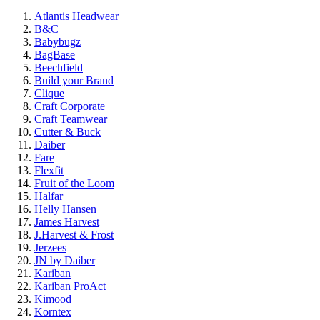
Atlantis Headwear
B&C
Babybugz
BagBase
Beechfield
Build your Brand
Clique
Craft Corporate
Craft Teamwear
Cutter & Buck
Daiber
Fare
Flexfit
Fruit of the Loom
Halfar
Helly Hansen
James Harvest
J.Harvest & Frost
Jerzees
JN by Daiber
Kariban
Kariban ProAct
Kimood
Korntex