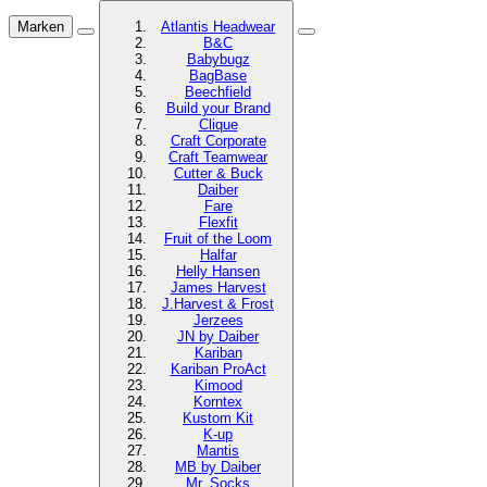
Marken
Atlantis Headwear
B&C
Babybugz
BagBase
Beechfield
Build your Brand
Clique
Craft Corporate
Craft Teamwear
Cutter & Buck
Daiber
Fare
Flexfit
Fruit of the Loom
Halfar
Helly Hansen
James Harvest
J.Harvest & Frost
Jerzees
JN by Daiber
Kariban
Kariban ProAct
Kimood
Korntex
Kustom Kit
K-up
Mantis
MB by Daiber
Mr. Socks