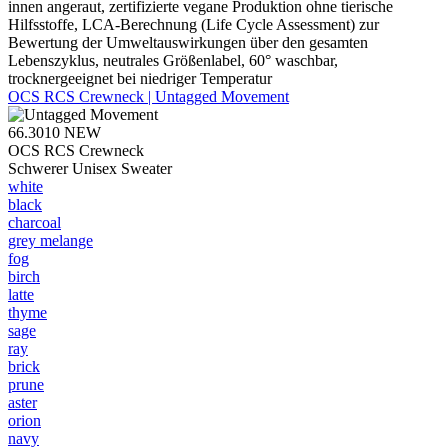
innen angeraut, zertifizierte vegane Produktion ohne tierische
Hilfsstoffe, LCA-Berechnung (Life Cycle Assessment) zur
Bewertung der Umweltauswirkungen über den gesamten
Lebenszyklus, neutrales Größenlabel, 60° waschbar,
trocknergeeignet bei niedriger Temperatur
OCS RCS Crewneck | Untagged Movement
66.3010
NEW
OCS RCS Crewneck
Schwerer Unisex Sweater
white
black
charcoal
grey melange
fog
birch
latte
thyme
sage
ray
brick
prune
aster
orion
navy