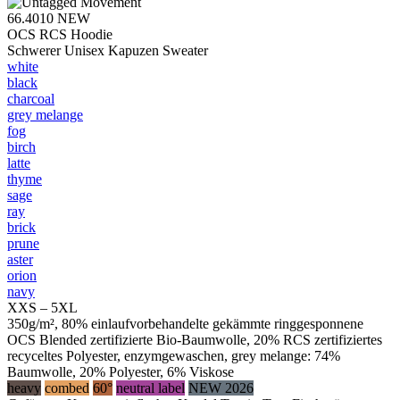
66.4010
NEW
OCS RCS Hoodie
Schwerer Unisex Kapuzen Sweater
white
black
charcoal
grey melange
fog
birch
latte
thyme
sage
ray
brick
prune
aster
orion
navy
XXS – 5XL
350g/m², 80% einlaufvorbehandelte gekämmte ringgesponnene
OCS Blended zertifizierte Bio-Baumwolle, 20% RCS zertifiziertes
recyceltes Polyester, enzymgewaschen, grey melange: 74%
Baumwolle, 20% Polyester, 6% Viskose
heavy
combed
60°
neutral label
NEW 2026