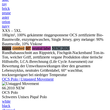
ray
brick
prune
aster
orion
navy
XXS – 5XL
180g/m², 100% gekämmte ringgesponnene OCS zertifizierte Bio-
Baumwolle, enzymgewaschen, Single Jersey, grey melange: 90%
Baumwolle, 10% Viskose
heavy
combed
60°
neutral label
NEW 2026
Rundhalsausschnitt aus Rippstrick, Fischgrät-Nackenband Ton-in-
Ton, weicher Griff, zertifizierte vegane Produktion ohne tierische
Hilfsstoffe, LCA-Berechnung (Life Cycle Assessment) zur
Bewertung der Umweltauswirkungen über den gesamten
Lebenszyklus, neutrales Größenlabel, 60° waschbar,
trocknergeeignet bei niedriger Temperatur
OCS Polo | Untagged Movement
66.2010
NEW
OCS Polo
Schweres Unisex Piqué Polo
white
black