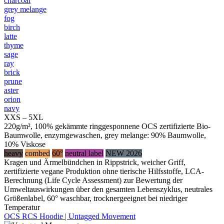
charcoal
grey melange
fog
birch
latte
thyme
sage
ray
brick
prune
aster
orion
navy
XXS – 5XL
220g/m², 100% gekämmte ringgesponnene OCS zertifizierte Bio-
Baumwolle, enzymgewaschen, grey melange: 90% Baumwolle,
10% Viskose
heavy
combed
60°
neutral label
NEW 2026
Kragen und Ärmelbündchen in Rippstrick, weicher Griff,
zertifizierte vegane Produktion ohne tierische Hilfsstoffe, LCA-
Berechnung (Life Cycle Assessment) zur Bewertung der
Umweltauswirkungen über den gesamten Lebenszyklus, neutrales
Größenlabel, 60° waschbar, trocknergeeignet bei niedriger
Temperatur
OCS RCS Hoodie | Untagged Movement