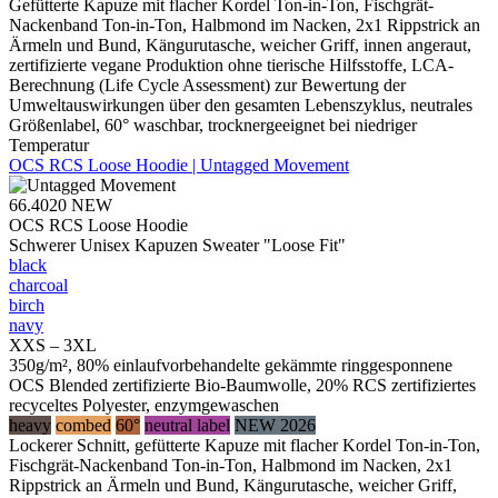
Gefütterte Kapuze mit flacher Kordel Ton-in-Ton, Fischgrät-
Nackenband Ton-in-Ton, Halbmond im Nacken, 2x1 Rippstrick an
Ärmeln und Bund, Kängurutasche, weicher Griff, innen angeraut,
zertifizierte vegane Produktion ohne tierische Hilfsstoffe, LCA-
Berechnung (Life Cycle Assessment) zur Bewertung der
Umweltauswirkungen über den gesamten Lebenszyklus, neutrales
Größenlabel, 60° waschbar, trocknergeeignet bei niedriger
Temperatur
OCS RCS Loose Hoodie | Untagged Movement
66.4020
NEW
OCS RCS Loose Hoodie
Schwerer Unisex Kapuzen Sweater "Loose Fit"
black
charcoal
birch
navy
XXS – 3XL
350g/m², 80% einlaufvorbehandelte gekämmte ringgesponnene
OCS Blended zertifizierte Bio-Baumwolle, 20% RCS zertifiziertes
recyceltes Polyester, enzymgewaschen
heavy
combed
60°
neutral label
NEW 2026
Lockerer Schnitt, gefütterte Kapuze mit flacher Kordel Ton-in-Ton,
Fischgrät-Nackenband Ton-in-Ton, Halbmond im Nacken, 2x1
Rippstrick an Ärmeln und Bund, Kängurutasche, weicher Griff,