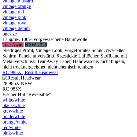
vintage mustard
vintage orange
vintage red
vintage pink
vintage royal
vintage denim
onesize
175g/m², 100% vorgewaschene Baumwolle
Tear Away
NEW 2026
Niedriges Profil, Vintage-Look, vorgeformtes Schild, recycelter
Schirm, Panele unverstärkt, 6 gestickte Luftlöcher, Stoffband mit
Metallverschluss, Tear Away Label, Handwäsche, nicht bügeln,
nicht trocknergeeignet, nicht chemisch reinigen
RC 985X | Result Headwear
28.985X
NEW
RC 985X
Fischer Hut "Reversible"
white/​white
black/​white
grey/​white
bottle/​white
orange/​white
red/​white
pink/​white