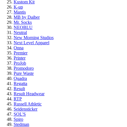
Kustom Kit
K-up
Mantis
MB by Daiber
Mr. Socks
NEOBLU
Neutral
New Morning Studios
Next Level
Apparel
Onna
Premier
Printer
ProJob
Promodoro
Pure Waste
Quadra
Regatta
Result
Result Headwear
RTP
Russell Athletic
Seidensticker
SOL'S
Spiro
Stedman