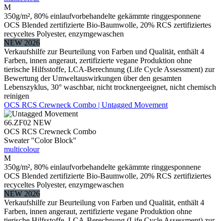
M
350g/m², 80% einlaufvorbehandelte gekämmte ringgesponnene
OCS Blended zertifizierte Bio-Baumwolle, 20% RCS zertifiziertes
recyceltes Polyester, enzymgewaschen
NEW 2026
Verkaufshilfe zur Beurteilung von Farben und Qualität, enthält 4
Farben, innen angeraut, zertifizierte vegane Produktion ohne
tierische Hilfsstoffe, LCA-Berechnung (Life Cycle Assessment) zur
Bewertung der Umweltauswirkungen über den gesamten
Lebenszyklus, 30° waschbar, nicht trocknergeeignet, nicht chemisch
reinigen
OCS RCS Crewneck Combo | Untagged Movement
66.ZF02
NEW
OCS RCS Crewneck Combo
Sweater "Color Block"
multicolour
M
350g/m², 80% einlaufvorbehandelte gekämmte ringgesponnene
OCS Blended zertifizierte Bio-Baumwolle, 20% RCS zertifiziertes
recyceltes Polyester, enzymgewaschen
NEW 2026
Verkaufshilfe zur Beurteilung von Farben und Qualität, enthält 4
Farben, innen angeraut, zertifizierte vegane Produktion ohne
tierische Hilfsstoffe, LCA-Berechnung (Life Cycle Assessment) zur