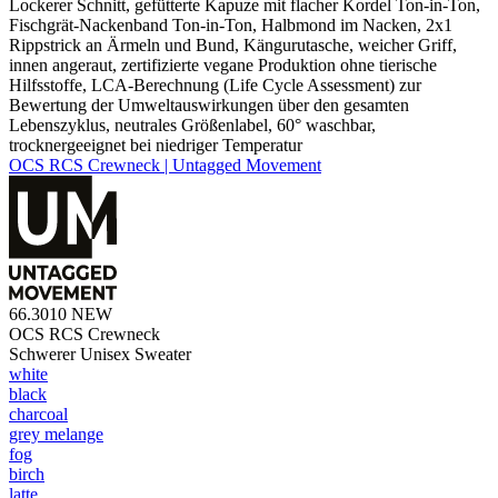
Lockerer Schnitt, gefütterte Kapuze mit flacher Kordel Ton-in-Ton,
Fischgrät-Nackenband Ton-in-Ton, Halbmond im Nacken, 2x1
Rippstrick an Ärmeln und Bund, Kängurutasche, weicher Griff,
innen angeraut, zertifizierte vegane Produktion ohne tierische
Hilfsstoffe, LCA-Berechnung (Life Cycle Assessment) zur
Bewertung der Umweltauswirkungen über den gesamten
Lebenszyklus, neutrales Größenlabel, 60° waschbar,
trocknergeeignet bei niedriger Temperatur
OCS RCS Crewneck | Untagged Movement
66.3010
NEW
OCS RCS Crewneck
Schwerer Unisex Sweater
white
black
charcoal
grey melange
fog
birch
latte