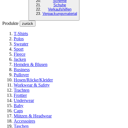
Schirme
Schuhe
Verkaufshilfen
Verpackungsmaterial
Produkte
zurück
T-Shirts
Polos
Sweater
Sport
Fleece
Jacken
Hemden & Blusen
Business
Pullover
Hosen/Röcke/Kleider
Workwear & Safety
Trachten
Frottier
Underwear
Baby
Caps
Mützen & Headwear
Accessoires
Taschen