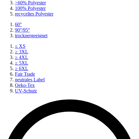
>60% Polyester
100% Polyester
recyceltes
Polyester
60°
90°/95°
trocknergeeignet
≤ XS
≥ 3XL
≥ 4XL
≥ 5XL
≥ 6XL
Fair Trade
neutrales Label
Oeko-Tex
UV-Schutz