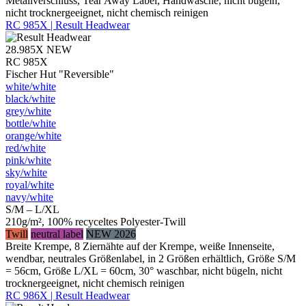
Metallverschluss, Tear Away Label, Handwäsche, nicht bügeln,
nicht trocknergeeignet, nicht chemisch reinigen
RC 985X | Result Headwear
28.985X
NEW
RC 985X
Fischer Hut "Reversible"
white/​white
black/​white
grey/​white
bottle/​white
orange/​white
red/​white
pink/​white
sky/​white
royal/​white
navy/​white
S/M – L/XL
210g/m², 100% recyceltes Polyester-Twill
Twill
neutral label
NEW 2026
Breite Krempe, 8 Ziernähte auf der Krempe, weiße Innenseite,
wendbar, neutrales Größenlabel, in 2 Größen erhältlich, Größe S/M
= 56cm, Größe L/XL = 60cm, 30° waschbar, nicht bügeln, nicht
trocknergeeignet, nicht chemisch reinigen
RC 986X | Result Headwear