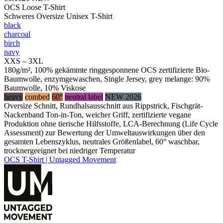
OCS Loose T-Shirt
Schweres Oversize Unisex T-Shirt
black
charcoal
birch
navy
XXS – 3XL
180g/m², 100% gekämmte ringgesponnene OCS zertifizierte Bio-
Baumwolle, enzymgewaschen, Single Jersey, grey melange: 90%
Baumwolle, 10% Viskose
heavy
combed
60°
neutral label
NEW 2026
Oversize Schnitt, Rundhalsausschnitt aus Rippstrick, Fischgrät-
Nackenband Ton-in-Ton, weicher Griff, zertifizierte vegane
Produktion ohne tierische Hilfsstoffe, LCA-Berechnung (Life Cycle
Assessment) zur Bewertung der Umweltauswirkungen über den
gesamten Lebenszyklus, neutrales Größenlabel, 60° waschbar,
trocknergeeignet bei niedriger Temperatur
OCS T-Shirt | Untagged Movement