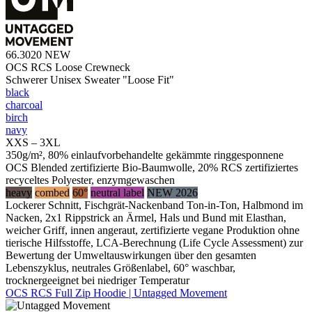
66.3020
NEW
OCS RCS Loose Crewneck
Schwerer Unisex Sweater "Loose Fit"
black
charcoal
birch
navy
XXS – 3XL
350g/m², 80% einlaufvorbehandelte gekämmte ringgesponnene
OCS Blended zertifizierte Bio-Baumwolle, 20% RCS zertifiziertes
recyceltes Polyester, enzymgewaschen
heavy
combed
60°
neutral label
NEW 2026
Lockerer Schnitt, Fischgrät-Nackenband Ton-in-Ton, Halbmond im
Nacken, 2x1 Rippstrick an Ärmel, Hals und Bund mit Elasthan,
weicher Griff, innen angeraut, zertifizierte vegane Produktion ohne
tierische Hilfsstoffe, LCA-Berechnung (Life Cycle Assessment) zur
Bewertung der Umweltauswirkungen über den gesamten
Lebenszyklus, neutrales Größenlabel, 60° waschbar,
trocknergeeignet bei niedriger Temperatur
OCS RCS Full Zip Hoodie | Untagged Movement