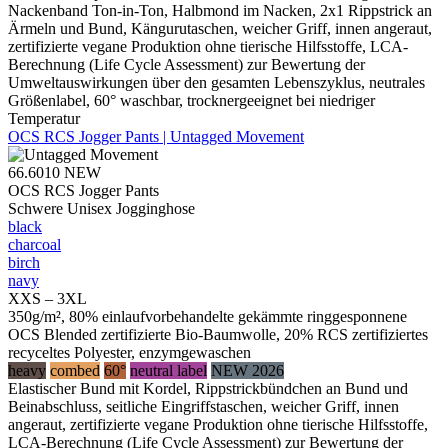
Nackenband Ton-in-Ton, Halbmond im Nacken, 2x1 Rippstrick an
Ärmeln und Bund, Kängurutaschen, weicher Griff, innen angeraut,
zertifizierte vegane Produktion ohne tierische Hilfsstoffe, LCA-
Berechnung (Life Cycle Assessment) zur Bewertung der
Umweltauswirkungen über den gesamten Lebenszyklus, neutrales
Größenlabel, 60° waschbar, trocknergeeignet bei niedriger
Temperatur
OCS RCS Jogger Pants | Untagged Movement
66.6010
NEW
OCS RCS Jogger Pants
Schwere Unisex Jogginghose
black
charcoal
birch
navy
XXS – 3XL
350g/m², 80% einlaufvorbehandelte gekämmte ringgesponnene
OCS Blended zertifizierte Bio-Baumwolle, 20% RCS zertifiziertes
recyceltes Polyester, enzymgewaschen
heavy
combed
60°
neutral label
NEW 2026
Elastischer Bund mit Kordel, Rippstrickbündchen an Bund und
Beinabschluss, seitliche Eingriffstaschen, weicher Griff, innen
angeraut, zertifizierte vegane Produktion ohne tierische Hilfsstoffe,
LCA-Berechnung (Life Cycle Assessment) zur Bewertung der