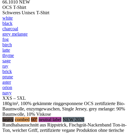
66.1010
NEW
OCS T-Shirt
Schweres Unisex T-Shirt
white
black
charcoal
grey melange
fog
birch
latte
thyme
sage
ray
brick
prune
aster
orion
navy
XXS – 5XL
180g/m², 100% gekämmte ringgesponnene OCS zertifizierte Bio-
Baumwolle, enzymgewaschen, Single Jersey, grey melange: 90%
Baumwolle, 10% Viskose
heavy
combed
60°
neutral label
NEW 2026
Rundhalsausschnitt aus Rippstrick, Fischgrät-Nackenband Ton-in-
Ton, weicher Griff, zertifizierte vegane Produktion ohne tierische