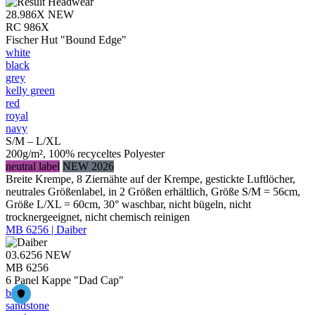
28.986X
NEW
RC 986X
Fischer Hut "Bound Edge"
white
black
grey
kelly green
red
royal
navy
S/M – L/XL
200g/m², 100% recyceltes Polyester
neutral label
NEW 2026
Breite Krempe, 8 Ziernähte auf der Krempe, gestickte Luftlöcher,
neutrales Größenlabel, in 2 Größen erhältlich, Größe S/M = 56cm,
Größe L/XL = 60cm, 30° waschbar, nicht bügeln, nicht
trocknergeeignet, nicht chemisch reinigen
MB 6256 | Daiber
03.6256
NEW
MB 6256
6 Panel Kappe "Dad Cap"
black
sandstone