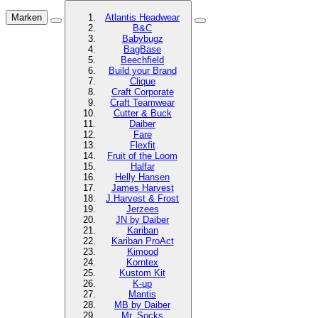
Marken
Atlantis Headwear
B&C
Babybugz
BagBase
Beechfield
Build your Brand
Clique
Craft Corporate
Craft Teamwear
Cutter & Buck
Daiber
Fare
Flexfit
Fruit of the Loom
Halfar
Helly Hansen
James Harvest
J.Harvest & Frost
Jerzees
JN by Daiber
Kariban
Kariban ProAct
Kimood
Korntex
Kustom Kit
K-up
Mantis
MB by Daiber
Mr. Socks