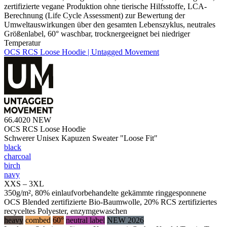
zertifizierte vegane Produktion ohne tierische Hilfsstoffe, LCA-
Berechnung (Life Cycle Assessment) zur Bewertung der
Umweltauswirkungen über den gesamten Lebenszyklus, neutrales
Größenlabel, 60° waschbar, trocknergeeignet bei niedriger
Temperatur
OCS RCS Loose Hoodie | Untagged Movement
66.4020
NEW
OCS RCS Loose Hoodie
Schwerer Unisex Kapuzen Sweater "Loose Fit"
black
charcoal
birch
navy
XXS – 3XL
350g/m², 80% einlaufvorbehandelte gekämmte ringgesponnene
OCS Blended zertifizierte Bio-Baumwolle, 20% RCS zertifiziertes
recyceltes Polyester, enzymgewaschen
heavy
combed
60°
neutral label
NEW 2026