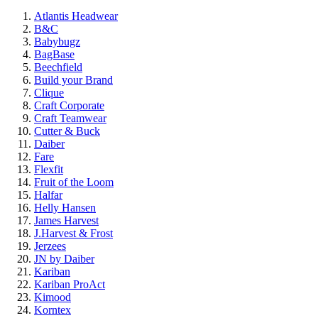
Atlantis Headwear
B&C
Babybugz
BagBase
Beechfield
Build your Brand
Clique
Craft Corporate
Craft Teamwear
Cutter & Buck
Daiber
Fare
Flexfit
Fruit of the Loom
Halfar
Helly Hansen
James Harvest
J.Harvest & Frost
Jerzees
JN by Daiber
Kariban
Kariban ProAct
Kimood
Korntex