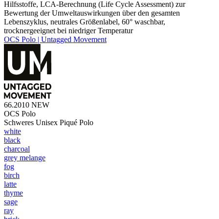
Hilfsstoffe, LCA-Berechnung (Life Cycle Assessment) zur
Bewertung der Umweltauswirkungen über den gesamten
Lebenszyklus, neutrales Größenlabel, 60° waschbar,
trocknergeeignet bei niedriger Temperatur
OCS Polo | Untagged Movement
66.2010
NEW
OCS Polo
Schweres Unisex Piqué Polo
white
black
charcoal
grey melange
fog
birch
latte
thyme
sage
ray