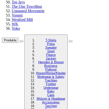
Tee Jays
The One Towelling
Untagged Movement
Vossen
Westford Mill
WK
Yoko
Produkte
T-Shirts
Polos
Sweater
Sport
Fleece
Jacken
Hemden & Blusen
Business
Pullover
Hosen/Röcke/Kleider
Workwear & Safety
Trachten
Frottier
Underwear
Baby
Caps
Mützen & Headwear
Accessoires
Taschen