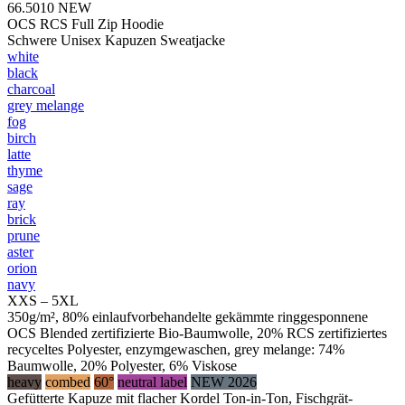
66.5010
NEW
OCS RCS Full Zip Hoodie
Schwere Unisex Kapuzen Sweatjacke
white
black
charcoal
grey melange
fog
birch
latte
thyme
sage
ray
brick
prune
aster
orion
navy
XXS – 5XL
350g/m², 80% einlaufvorbehandelte gekämmte ringgesponnene
OCS Blended zertifizierte Bio-Baumwolle, 20% RCS zertifiziertes
recyceltes Polyester, enzymgewaschen, grey melange: 74%
Baumwolle, 20% Polyester, 6% Viskose
heavy
combed
60°
neutral label
NEW 2026
Gefütterte Kapuze mit flacher Kordel Ton-in-Ton, Fischgrät-