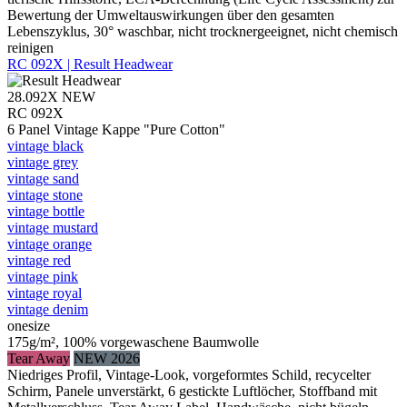
Bewertung der Umweltauswirkungen über den gesamten
Lebenszyklus, 30° waschbar, nicht trocknergeeignet, nicht chemisch
reinigen
RC 092X | Result Headwear
28.092X
NEW
RC 092X
6 Panel Vintage Kappe "Pure Cotton"
vintage black
vintage grey
vintage sand
vintage stone
vintage bottle
vintage mustard
vintage orange
vintage red
vintage pink
vintage royal
vintage denim
onesize
175g/m², 100% vorgewaschene Baumwolle
Tear Away
NEW 2026
Niedriges Profil, Vintage-Look, vorgeformtes Schild, recycelter
Schirm, Panele unverstärkt, 6 gestickte Luftlöcher, Stoffband mit