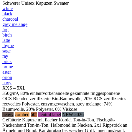
Schwerer Unisex Kapuzen Sweater
white
black
charcoal
grey melange
fog
birch
latte
thyme
sage
ray
brick
prune
aster
orion
navy
XXS – 5XL
350g/m², 80% einlaufvorbehandelte gekämmte ringgesponnene
OCS Blended zertifizierte Bio-Baumwolle, 20% RCS zertifiziertes
recyceltes Polyester, enzymgewaschen, grey melange: 74%
Baumwolle, 20% Polyester, 6% Viskose
heavy
combed
60°
neutral label
NEW 2026
Gefütterte Kapuze mit flacher Kordel Ton-in-Ton, Fischgrät-
Nackenband Ton-in-Ton, Halbmond im Nacken, 2x1 Rippstrick an
Ärmeln und Bund, Kängurutasche, weicher Griff, innen angeraut,