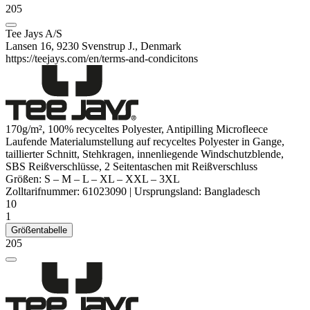
205
Tee Jays A/S
Lansen 16, 9230 Svenstrup J., Denmark
https://teejays.com/en/terms-and-condicitons
170g/m², 100% recyceltes
Polyester
,
Antipilling
Microfleece
Laufende Materialumstellung auf recyceltes
Polyester
in Gange,
taillierter Schnitt, Stehkragen, innenliegende Windschutzblende,
SBS Reißverschlüsse, 2 Seitentaschen mit Reißverschluss
Größen:
S
–
M
–
L
–
XL
–
XXL
–
3XL
Zolltarifnummer:
61023090
|
Ursprungsland:
Bangladesch
10
1
Größentabelle
205