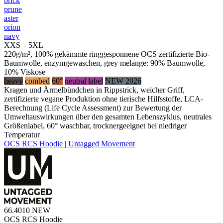
brick
prune
aster
orion
navy
XXS – 5XL
220g/m², 100% gekämmte ringgesponnene OCS zertifizierte Bio-
Baumwolle, enzymgewaschen, grey melange: 90% Baumwolle,
10% Viskose
heavy
combed
60°
neutral label
NEW 2026
Kragen und Ärmelbündchen in Rippstrick, weicher Griff,
zertifizierte vegane Produktion ohne tierische Hilfsstoffe, LCA-
Berechnung (Life Cycle Assessment) zur Bewertung der
Umweltauswirkungen über den gesamten Lebenszyklus, neutrales
Größenlabel, 60° waschbar, trocknergeeignet bei niedriger
Temperatur
OCS RCS Hoodie | Untagged Movement
66.4010
NEW
OCS RCS Hoodie