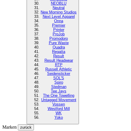
NEOBLU
Neutral
New Morning Studios
Next Level
Apparel
Onna
Premier
Printer
ProJob
Promodoro
Pure Waste
Quadra
Regatta
Result
Result Headwear
RTP
Russell Athletic
Seidensticker
SOL'S
Spiro
Stedman
Tee Jays
The One Towelling
Untagged Movement
Vossen
Westford Mill
WK
Yoko
Marken
zurück