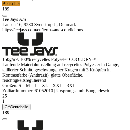
Bestseller
189
Tee Jays A/S
Lansen 16, 9230 Svenstrup J., Denmark
https://teejays.com/en/terms-and-condicitons
150g/m², 100% recyceltes
Polyester
COOLDRY
™
Laufende Materialumstellung auf recyceltes
Polyester
in Gange,
taillierter Schnitt, geschwungener Kragen mit 3 Knöpfen in
Kontrastfarbe (Anthrazit), glatte Oberfläche,
feuchtigkeitsregulierend
Größen:
S
–
M
–
L
–
XL
–
XXL
–
3XL
Zolltarifnummer:
61052010
|
Ursprungsland:
Bangladesch
25
1
Größentabelle
189