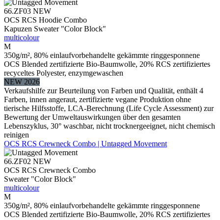
66.ZF03
NEW
OCS RCS Hoodie Combo
Kapuzen Sweater "Color Block"
multicolour
M
350g/m², 80% einlaufvorbehandelte gekämmte ringgesponnene
OCS Blended zertifizierte Bio-Baumwolle, 20% RCS zertifiziertes
recyceltes Polyester, enzymgewaschen
NEW 2026
Verkaufshilfe zur Beurteilung von Farben und Qualität, enthält 4
Farben, innen angeraut, zertifizierte vegane Produktion ohne
tierische Hilfsstoffe, LCA-Berechnung (Life Cycle Assessment) zur
Bewertung der Umweltauswirkungen über den gesamten
Lebenszyklus, 30° waschbar, nicht trocknergeeignet, nicht chemisch
reinigen
OCS RCS Crewneck Combo | Untagged Movement
66.ZF02
NEW
OCS RCS Crewneck Combo
Sweater "Color Block"
multicolour
M
350g/m², 80% einlaufvorbehandelte gekämmte ringgesponnene
OCS Blended zertifizierte Bio-Baumwolle, 20% RCS zertifiziertes