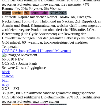
OCS Blended zertifizierte Bio-Baumwolle, 20% RCS zertifiziertes
recyceltes Polyester, enzymgewaschen, grey melange: 74%
Baumwolle, 20% Polyester, 6% Viskose
heavy
combed
60°
neutral label
NEW 2026
Gefütterte Kapuze mit flacher Kordel Ton-in-Ton, Fischgrät-
Nackenband Ton-in-Ton, Halbmond im Nacken, 2x1 Rippstrick an
Ärmeln und Bund, Kängurutaschen, weicher Griff, innen angeraut,
zertifizierte vegane Produktion ohne tierische Hilfsstoffe, LCA-
Berechnung (Life Cycle Assessment) zur Bewertung der
Umweltauswirkungen über den gesamten Lebenszyklus, neutrales
Größenlabel, 60° waschbar, trocknergeeignet bei niedriger
Temperatur
OCS RCS Jogger Pants | Untagged Movement
66.6010
NEW
OCS RCS Jogger Pants
Schwere Unisex Jogginghose
black
charcoal
birch
navy
XXS – 3XL
350g/m², 80% einlaufvorbehandelte gekämmte ringgesponnene
OCS Blended zertifizierte Bio-Baumwolle, 20% RCS zertifiziertes
recyceltes Polyester, enzymgewaschen