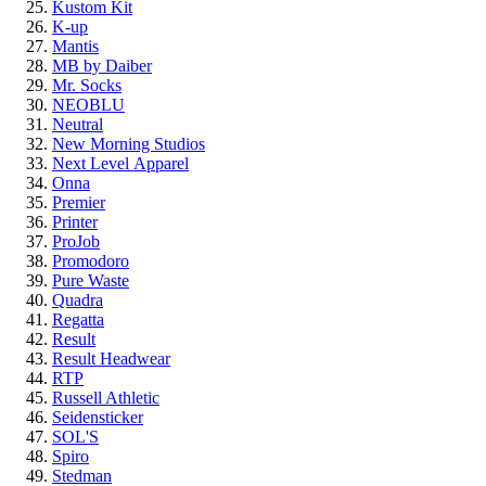
Kustom Kit
K-up
Mantis
MB by Daiber
Mr. Socks
NEOBLU
Neutral
New Morning Studios
Next Level
Apparel
Onna
Premier
Printer
ProJob
Promodoro
Pure Waste
Quadra
Regatta
Result
Result Headwear
RTP
Russell Athletic
Seidensticker
SOL'S
Spiro
Stedman