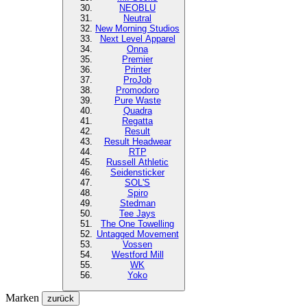
NEOBLU
Neutral
New Morning Studios
Next Level
Apparel
Onna
Premier
Printer
ProJob
Promodoro
Pure Waste
Quadra
Regatta
Result
Result Headwear
RTP
Russell Athletic
Seidensticker
SOL'S
Spiro
Stedman
Tee Jays
The One Towelling
Untagged Movement
Vossen
Westford Mill
WK
Yoko
Marken
zurück