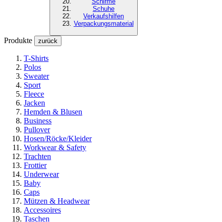
Schirme
Schuhe
Verkaufshilfen
Verpackungsmaterial
Produkte
zurück
T-Shirts
Polos
Sweater
Sport
Fleece
Jacken
Hemden & Blusen
Business
Pullover
Hosen/Röcke/Kleider
Workwear & Safety
Trachten
Frottier
Underwear
Baby
Caps
Mützen & Headwear
Accessoires
Taschen