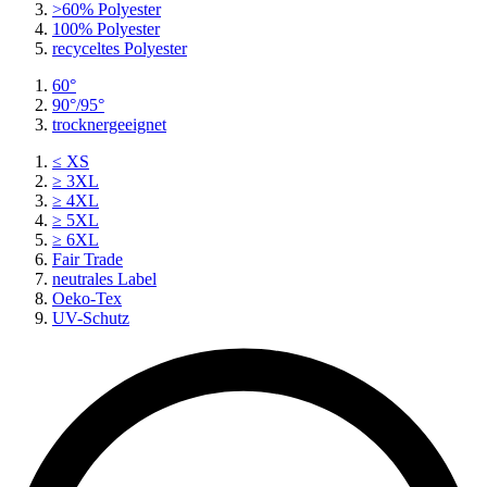
>60% Polyester
100% Polyester
recyceltes
Polyester
60°
90°/95°
trocknergeeignet
≤ XS
≥ 3XL
≥ 4XL
≥ 5XL
≥ 6XL
Fair Trade
neutrales Label
Oeko-Tex
UV-Schutz