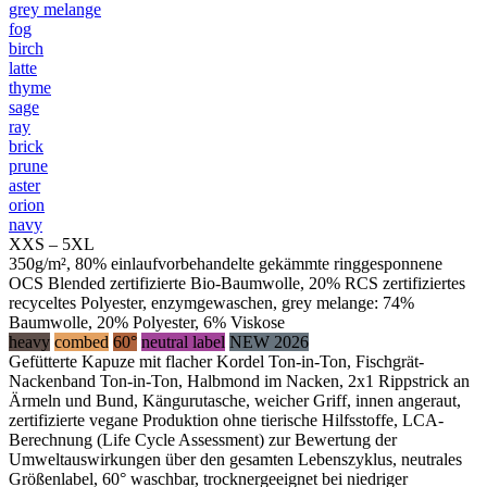
grey melange
fog
birch
latte
thyme
sage
ray
brick
prune
aster
orion
navy
XXS – 5XL
350g/m², 80% einlaufvorbehandelte gekämmte ringgesponnene
OCS Blended zertifizierte Bio-Baumwolle, 20% RCS zertifiziertes
recyceltes Polyester, enzymgewaschen, grey melange: 74%
Baumwolle, 20% Polyester, 6% Viskose
heavy
combed
60°
neutral label
NEW 2026
Gefütterte Kapuze mit flacher Kordel Ton-in-Ton, Fischgrät-
Nackenband Ton-in-Ton, Halbmond im Nacken, 2x1 Rippstrick an
Ärmeln und Bund, Kängurutasche, weicher Griff, innen angeraut,
zertifizierte vegane Produktion ohne tierische Hilfsstoffe, LCA-
Berechnung (Life Cycle Assessment) zur Bewertung der
Umweltauswirkungen über den gesamten Lebenszyklus, neutrales
Größenlabel, 60° waschbar, trocknergeeignet bei niedriger