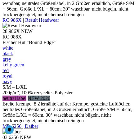
wendbar, neutrales Größenlabel, in 2 Größen erhältlich, Größe S/M
= 56cm, Größe L/XL = 60cm, 30° waschbar, nicht bügeln, nicht
trocknergeeignet, nicht chemisch reinigen
RC 986X | Result Headwear
28.986X
NEW
RC 986X
Fischer Hut "Bound Edge"
white
black
grey
kelly green
red
royal
navy
S/M – L/XL
200g/m², 100% recyceltes Polyester
neutral label
NEW 2026
Breite Krempe, 8 Ziernähte auf der Krempe, gestickte Luftlöcher,
neutrales Größenlabel, in 2 Größen erhältlich, Größe S/M = 56cm,
Größe L/XL = 60cm, 30° waschbar, nicht bügeln, nicht
trocknergeeignet, nicht chemisch reinigen
MB 6256 | Daiber
03.6256
NEW