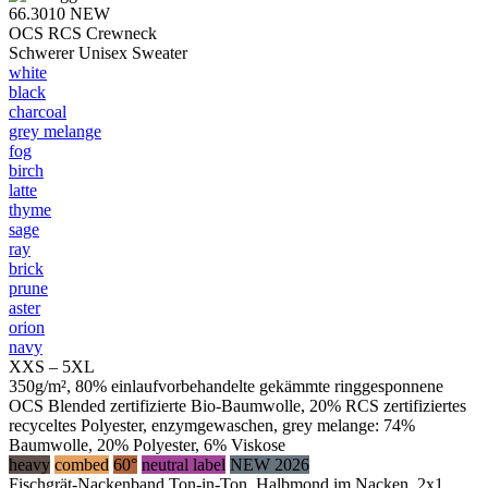
66.3010
NEW
OCS RCS Crewneck
Schwerer Unisex Sweater
white
black
charcoal
grey melange
fog
birch
latte
thyme
sage
ray
brick
prune
aster
orion
navy
XXS – 5XL
350g/m², 80% einlaufvorbehandelte gekämmte ringgesponnene
OCS Blended zertifizierte Bio-Baumwolle, 20% RCS zertifiziertes
recyceltes Polyester, enzymgewaschen, grey melange: 74%
Baumwolle, 20% Polyester, 6% Viskose
heavy
combed
60°
neutral label
NEW 2026
Fischgrät-Nackenband Ton-in-Ton, Halbmond im Nacken, 2x1