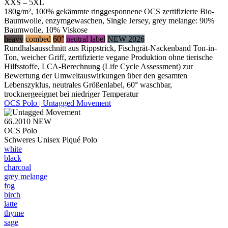
XXS – 5XL
180g/m², 100% gekämmte ringgesponnene OCS zertifizierte Bio-
Baumwolle, enzymgewaschen, Single Jersey, grey melange: 90%
Baumwolle, 10% Viskose
heavy
combed
60°
neutral label
NEW 2026
Rundhalsausschnitt aus Rippstrick, Fischgrät-Nackenband Ton-in-
Ton, weicher Griff, zertifizierte vegane Produktion ohne tierische
Hilfsstoffe, LCA-Berechnung (Life Cycle Assessment) zur
Bewertung der Umweltauswirkungen über den gesamten
Lebenszyklus, neutrales Größenlabel, 60° waschbar,
trocknergeeignet bei niedriger Temperatur
OCS Polo | Untagged Movement
66.2010
NEW
OCS Polo
Schweres Unisex Piqué Polo
white
black
charcoal
grey melange
fog
birch
latte
thyme
sage