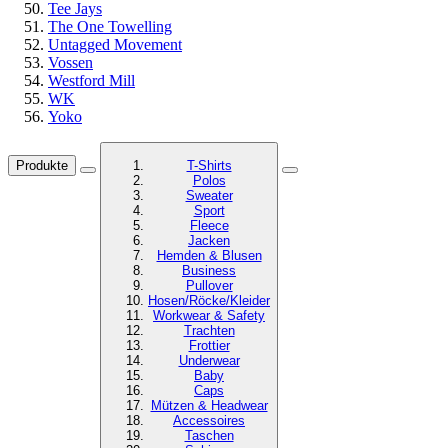
Tee Jays
The One Towelling
Untagged Movement
Vossen
Westford Mill
WK
Yoko
Produkte
T-Shirts
Polos
Sweater
Sport
Fleece
Jacken
Hemden & Blusen
Business
Pullover
Hosen/Röcke/Kleider
Workwear & Safety
Trachten
Frottier
Underwear
Baby
Caps
Mützen & Headwear
Accessoires
Taschen