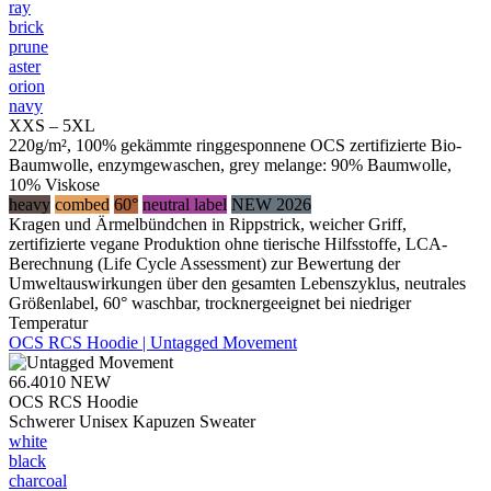
ray
brick
prune
aster
orion
navy
XXS – 5XL
220g/m², 100% gekämmte ringgesponnene OCS zertifizierte Bio-
Baumwolle, enzymgewaschen, grey melange: 90% Baumwolle,
10% Viskose
heavy
combed
60°
neutral label
NEW 2026
Kragen und Ärmelbündchen in Rippstrick, weicher Griff,
zertifizierte vegane Produktion ohne tierische Hilfsstoffe, LCA-
Berechnung (Life Cycle Assessment) zur Bewertung der
Umweltauswirkungen über den gesamten Lebenszyklus, neutrales
Größenlabel, 60° waschbar, trocknergeeignet bei niedriger
Temperatur
OCS RCS Hoodie | Untagged Movement
66.4010
NEW
OCS RCS Hoodie
Schwerer Unisex Kapuzen Sweater
white
black
charcoal