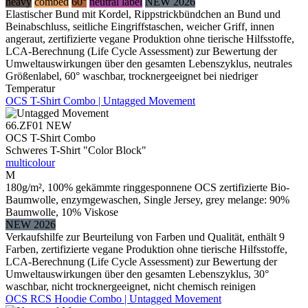
heavy
combed
60°
neutral label
NEW 2026
Elastischer Bund mit Kordel, Rippstrickbündchen an Bund und
Beinabschluss, seitliche Eingriffstaschen, weicher Griff, innen
angeraut, zertifizierte vegane Produktion ohne tierische Hilfsstoffe,
LCA-Berechnung (Life Cycle Assessment) zur Bewertung der
Umweltauswirkungen über den gesamten Lebenszyklus, neutrales
Größenlabel, 60° waschbar, trocknergeeignet bei niedriger
Temperatur
OCS T-Shirt Combo | Untagged Movement
66.ZF01
NEW
OCS T-Shirt Combo
Schweres T-Shirt "Color Block"
multicolour
M
180g/m², 100% gekämmte ringgesponnene OCS zertifizierte Bio-
Baumwolle, enzymgewaschen, Single Jersey, grey melange: 90%
Baumwolle, 10% Viskose
NEW 2026
Verkaufshilfe zur Beurteilung von Farben und Qualität, enthält 9
Farben, zertifizierte vegane Produktion ohne tierische Hilfsstoffe,
LCA-Berechnung (Life Cycle Assessment) zur Bewertung der
Umweltauswirkungen über den gesamten Lebenszyklus, 30°
waschbar, nicht trocknergeeignet, nicht chemisch reinigen
OCS RCS Hoodie Combo | Untagged Movement