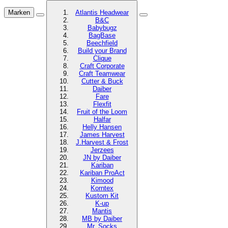
Marken
Atlantis Headwear
B&C
Babybugz
BagBase
Beechfield
Build your Brand
Clique
Craft Corporate
Craft Teamwear
Cutter & Buck
Daiber
Fare
Flexfit
Fruit of the Loom
Halfar
Helly Hansen
James Harvest
J.Harvest & Frost
Jerzees
JN by Daiber
Kariban
Kariban ProAct
Kimood
Korntex
Kustom Kit
K-up
Mantis
MB by Daiber
Mr. Socks