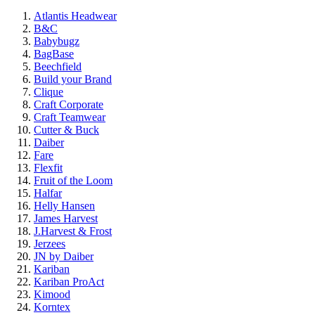
Atlantis Headwear
B&C
Babybugz
BagBase
Beechfield
Build your Brand
Clique
Craft Corporate
Craft Teamwear
Cutter & Buck
Daiber
Fare
Flexfit
Fruit of the Loom
Halfar
Helly Hansen
James Harvest
J.Harvest & Frost
Jerzees
JN by Daiber
Kariban
Kariban ProAct
Kimood
Korntex