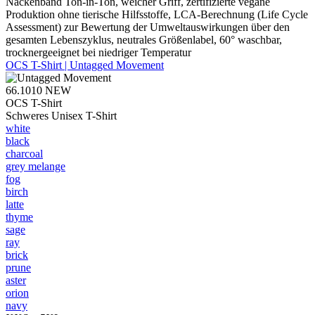
Nackenband Ton-in-Ton, weicher Griff, zertifizierte vegane
Produktion ohne tierische Hilfsstoffe, LCA-Berechnung (Life Cycle
Assessment) zur Bewertung der Umweltauswirkungen über den
gesamten Lebenszyklus, neutrales Größenlabel, 60° waschbar,
trocknergeeignet bei niedriger Temperatur
OCS T-Shirt | Untagged Movement
66.1010
NEW
OCS T-Shirt
Schweres Unisex T-Shirt
white
black
charcoal
grey melange
fog
birch
latte
thyme
sage
ray
brick
prune
aster
orion
navy