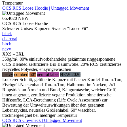
Temperatur
OCS RCS Loose Hoodie | Untagged Movement
66.4020
NEW
OCS RCS Loose Hoodie
Schwerer Unisex Kapuzen Sweater "Loose Fit"
black
charcoal
birch
navy
XXS – 3XL
350g/m², 80% einlaufvorbehandelte gekämmte ringgesponnene
OCS Blended zertifizierte Bio-Baumwolle, 20% RCS zertifiziertes
recyceltes Polyester, enzymgewaschen
heavy
combed
60°
neutral label
NEW 2026
Lockerer Schnitt, gefütterte Kapuze mit flacher Kordel Ton-in-Ton,
Fischgrät-Nackenband Ton-in-Ton, Halbmond im Nacken, 2x1
Rippstrick an Ärmeln und Bund, Kängurutasche, weicher Griff,
innen angeraut, zertifizierte vegane Produktion ohne tierische
Hilfsstoffe, LCA-Berechnung (Life Cycle Assessment) zur
Bewertung der Umweltauswirkungen über den gesamten
Lebenszyklus, neutrales Größenlabel, 60° waschbar,
trocknergeeignet bei niedriger Temperatur
OCS RCS Crewneck | Untagged Movement