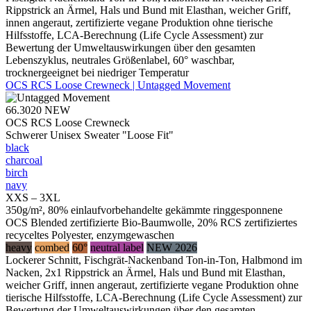
Rippstrick an Ärmel, Hals und Bund mit Elasthan, weicher Griff,
innen angeraut, zertifizierte vegane Produktion ohne tierische
Hilfsstoffe, LCA-Berechnung (Life Cycle Assessment) zur
Bewertung der Umweltauswirkungen über den gesamten
Lebenszyklus, neutrales Größenlabel, 60° waschbar,
trocknergeeignet bei niedriger Temperatur
OCS RCS Loose Crewneck | Untagged Movement
66.3020
NEW
OCS RCS Loose Crewneck
Schwerer Unisex Sweater "Loose Fit"
black
charcoal
birch
navy
XXS – 3XL
350g/m², 80% einlaufvorbehandelte gekämmte ringgesponnene
OCS Blended zertifizierte Bio-Baumwolle, 20% RCS zertifiziertes
recyceltes Polyester, enzymgewaschen
heavy
combed
60°
neutral label
NEW 2026
Lockerer Schnitt, Fischgrät-Nackenband Ton-in-Ton, Halbmond im
Nacken, 2x1 Rippstrick an Ärmel, Hals und Bund mit Elasthan,
weicher Griff, innen angeraut, zertifizierte vegane Produktion ohne
tierische Hilfsstoffe, LCA-Berechnung (Life Cycle Assessment) zur
Bewertung der Umweltauswirkungen über den gesamten