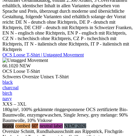
Neutraler Gesamtkatalog, enthält 2.560 Artikel, 3 Covervarianten
erhältlich, identischer Inhalt in allen Varianten abgesehen von
Sprache und Preis, überzeugt durch moderne und übersichtliche
Gestaltung, folgende Varianten sind erhältlich solange der Vorrat
reicht: DE N - deutsch ohne Richtpreis, DE P - deutsch mit
Richtpreis, DE CHF - deutsch mit Richtpreis in Schweizer Franken,
EN N - englisch ohne Richtpreis, EN P - englisch mit Richtpreis,
CZ N - tschechisch ohne Richtpreis, CZ P - tschechisch mit
Richtpreis, IT N - italienisch ohne Richtpreis, IT P - italienisch mit
Richtpreis
OCS Loose T-Shirt | Untagged Movement
66.1020
NEW
OCS Loose T-Shirt
Schweres Oversize Unisex T-Shirt
black
charcoal
birch
navy
XXS – 3XL
180g/m², 100% gekämmte ringgesponnene OCS zertifizierte Bio-
Baumwolle, enzymgewaschen, Single Jersey, grey melange: 90%
Baumwolle, 10% Viskose
heavy
combed
60°
neutral label
NEW 2026
Oversize Schnitt, Rundhalsausschnitt aus Rippstrick, Fischgrät-