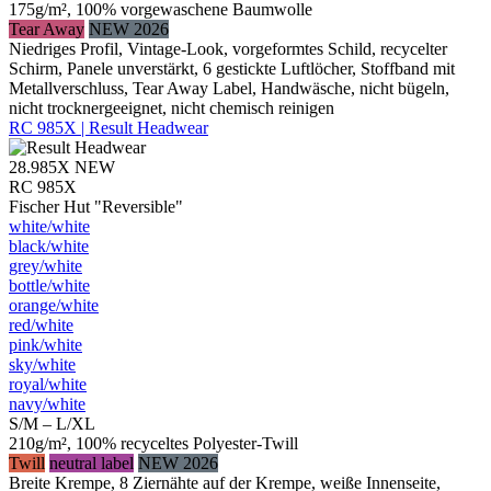
175g/m², 100% vorgewaschene Baumwolle
Tear Away
NEW 2026
Niedriges Profil, Vintage-Look, vorgeformtes Schild, recycelter
Schirm, Panele unverstärkt, 6 gestickte Luftlöcher, Stoffband mit
Metallverschluss, Tear Away Label, Handwäsche, nicht bügeln,
nicht trocknergeeignet, nicht chemisch reinigen
RC 985X | Result Headwear
28.985X
NEW
RC 985X
Fischer Hut "Reversible"
white/​white
black/​white
grey/​white
bottle/​white
orange/​white
red/​white
pink/​white
sky/​white
royal/​white
navy/​white
S/M – L/XL
210g/m², 100% recyceltes Polyester-Twill
Twill
neutral label
NEW 2026
Breite Krempe, 8 Ziernähte auf der Krempe, weiße Innenseite,