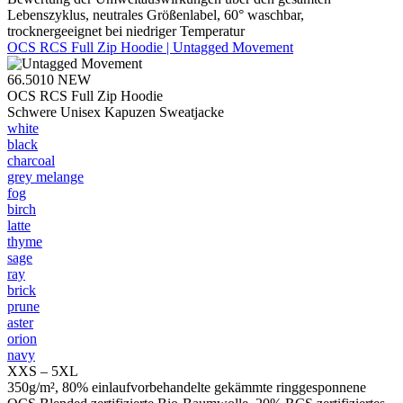
Lebenszyklus, neutrales Größenlabel, 60° waschbar,
trocknergeeignet bei niedriger Temperatur
OCS RCS Full Zip Hoodie | Untagged Movement
66.5010
NEW
OCS RCS Full Zip Hoodie
Schwere Unisex Kapuzen Sweatjacke
white
black
charcoal
grey melange
fog
birch
latte
thyme
sage
ray
brick
prune
aster
orion
navy
XXS – 5XL
350g/m², 80% einlaufvorbehandelte gekämmte ringgesponnene