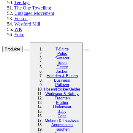
Tee Jays
The One Towelling
Untagged Movement
Vossen
Westford Mill
WK
Yoko
Produkte
T-Shirts
Polos
Sweater
Sport
Fleece
Jacken
Hemden & Blusen
Business
Pullover
Hosen/Röcke/Kleider
Workwear & Safety
Trachten
Frottier
Underwear
Baby
Caps
Mützen & Headwear
Accessoires
Taschen