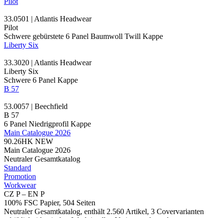
Pilot
33.0501 | Atlantis Headwear
Pilot
Schwere gebürstete 6 Panel Baumwoll
Twill
Kappe
Liberty Six
33.3020 | Atlantis Headwear
Liberty Six
Schwere 6
Panel Kappe
B 57
53.0057 | Beechfield
B 57
6 Panel Niedrigprofil Kappe
Main Catalogue 2026
90.26HK
NEW
Main Catalogue 2026
Neutraler Gesamtkatalog
Standard
Promotion
Workwear
CZ P – EN P
100% FSC Papier, 504 Seiten
Neutraler Gesamtkatalog, enthält 2.560 Artikel, 3 Covervarianten