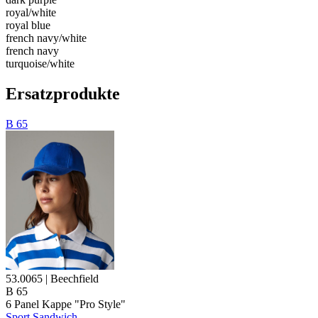
royal/​white
royal blue
french navy/​white
french navy
turquoise/​white
Ersatzprodukte
B 65
53.0065 | Beechfield
B 65
6
Panel Kappe
"Pro Style"
Sport Sandwich