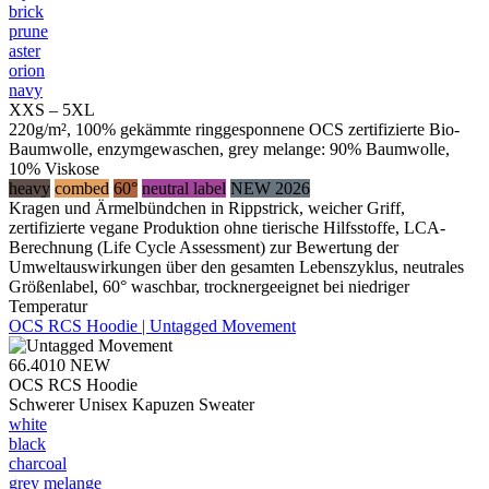
brick
prune
aster
orion
navy
XXS – 5XL
220g/m², 100% gekämmte ringgesponnene OCS zertifizierte Bio-
Baumwolle, enzymgewaschen, grey melange: 90% Baumwolle,
10% Viskose
heavy
combed
60°
neutral label
NEW 2026
Kragen und Ärmelbündchen in Rippstrick, weicher Griff,
zertifizierte vegane Produktion ohne tierische Hilfsstoffe, LCA-
Berechnung (Life Cycle Assessment) zur Bewertung der
Umweltauswirkungen über den gesamten Lebenszyklus, neutrales
Größenlabel, 60° waschbar, trocknergeeignet bei niedriger
Temperatur
OCS RCS Hoodie | Untagged Movement
66.4010
NEW
OCS RCS Hoodie
Schwerer Unisex Kapuzen Sweater
white
black
charcoal
grey melange