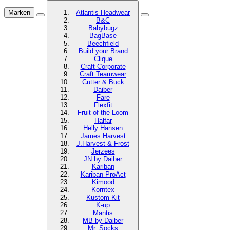
Marken
Atlantis Headwear
B&C
Babybugz
BagBase
Beechfield
Build your Brand
Clique
Craft Corporate
Craft Teamwear
Cutter & Buck
Daiber
Fare
Flexfit
Fruit of the Loom
Halfar
Helly Hansen
James Harvest
J.Harvest & Frost
Jerzees
JN by Daiber
Kariban
Kariban ProAct
Kimood
Korntex
Kustom Kit
K-up
Mantis
MB by Daiber
Mr. Socks