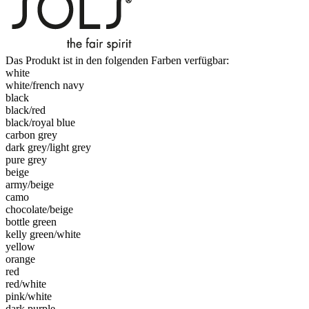
Das Produkt ist in den folgenden Farben verfügbar:
white
white/​french navy
black
black/​red
black/​royal blue
carbon grey
dark grey/​light grey
pure grey
beige
army/​beige
camo
chocolate/​beige
bottle green
kelly green/​white
yellow
orange
red
red/​white
pink/​white
dark purple