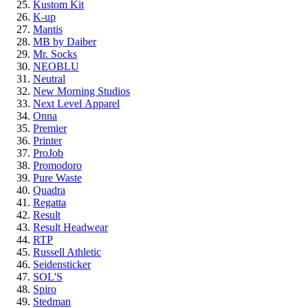
Kustom Kit
K-up
Mantis
MB by Daiber
Mr. Socks
NEOBLU
Neutral
New Morning Studios
Next Level
Apparel
Onna
Premier
Printer
ProJob
Promodoro
Pure Waste
Quadra
Regatta
Result
Result Headwear
RTP
Russell Athletic
Seidensticker
SOL'S
Spiro
Stedman