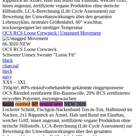
Rippstrick an Ärmel, Hals und Bund mit Elasthan, weicher Griff,
innen angeraut, zertifizierte vegane Produktion ohne tierische
Hilfsstoffe, LCA-Berechnung (Life Cycle Assessment) zur
Bewertung der Umweltauswirkungen über den gesamten
Lebenszyklus, neutrales Größenlabel, 60° waschbar,
trocknergeeignet bei niedriger Temperatur
OCS RCS Loose Crewneck | Untagged Movement
66.3020
NEW
OCS RCS Loose Crewneck
Schwerer Unisex Sweater "Loose Fit"
black
charcoal
birch
navy
XXS – 3XL
350g/m², 80% einlaufvorbehandelte gekämmte ringgesponnene
OCS Blended zertifizierte Bio-Baumwolle, 20% RCS zertifiziertes
recyceltes Polyester, enzymgewaschen
heavy
combed
60°
neutral label
NEW 2026
Lockerer Schnitt, Fischgrät-Nackenband Ton-in-Ton, Halbmond im
Nacken, 2x1 Rippstrick an Ärmel, Hals und Bund mit Elasthan,
weicher Griff, innen angeraut, zertifizierte vegane Produktion ohne
tierische Hilfsstoffe, LCA-Berechnung (Life Cycle Assessment) zur
Bewertung der Umweltauswirkungen über den gesamten