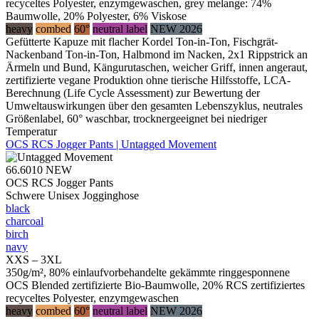
recyceltes Polyester, enzymgewaschen, grey melange: 74%
Baumwolle, 20% Polyester, 6% Viskose
heavy
combed
60°
neutral label
NEW 2026
Gefütterte Kapuze mit flacher Kordel Ton-in-Ton, Fischgrät-
Nackenband Ton-in-Ton, Halbmond im Nacken, 2x1 Rippstrick an
Ärmeln und Bund, Kängurutaschen, weicher Griff, innen angeraut,
zertifizierte vegane Produktion ohne tierische Hilfsstoffe, LCA-
Berechnung (Life Cycle Assessment) zur Bewertung der
Umweltauswirkungen über den gesamten Lebenszyklus, neutrales
Größenlabel, 60° waschbar, trocknergeeignet bei niedriger
Temperatur
OCS RCS Jogger Pants | Untagged Movement
66.6010
NEW
OCS RCS Jogger Pants
Schwere Unisex Jogginghose
black
charcoal
birch
navy
XXS – 3XL
350g/m², 80% einlaufvorbehandelte gekämmte ringgesponnene
OCS Blended zertifizierte Bio-Baumwolle, 20% RCS zertifiziertes
recyceltes Polyester, enzymgewaschen
heavy
combed
60°
neutral label
NEW 2026