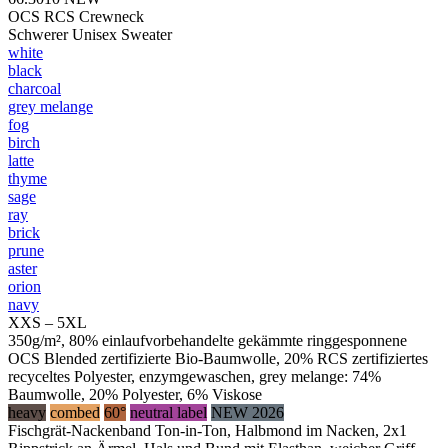
OCS RCS Crewneck
Schwerer Unisex Sweater
white
black
charcoal
grey melange
fog
birch
latte
thyme
sage
ray
brick
prune
aster
orion
navy
XXS – 5XL
350g/m², 80% einlaufvorbehandelte gekämmte ringgesponnene
OCS Blended zertifizierte Bio-Baumwolle, 20% RCS zertifiziertes
recyceltes Polyester, enzymgewaschen, grey melange: 74%
Baumwolle, 20% Polyester, 6% Viskose
heavy
combed
60°
neutral label
NEW 2026
Fischgrät-Nackenband Ton-in-Ton, Halbmond im Nacken, 2x1