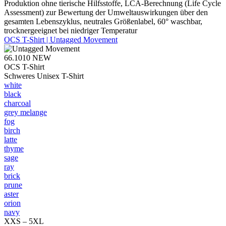
Produktion ohne tierische Hilfsstoffe, LCA-Berechnung (Life Cycle
Assessment) zur Bewertung der Umweltauswirkungen über den
gesamten Lebenszyklus, neutrales Größenlabel, 60° waschbar,
trocknergeeignet bei niedriger Temperatur
OCS T-Shirt | Untagged Movement
66.1010
NEW
OCS T-Shirt
Schweres Unisex T-Shirt
white
black
charcoal
grey melange
fog
birch
latte
thyme
sage
ray
brick
prune
aster
orion
navy
XXS – 5XL