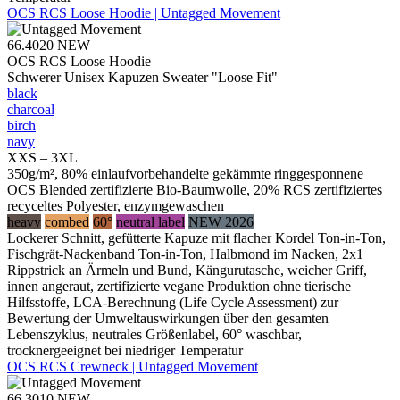
OCS RCS Loose Hoodie | Untagged Movement
66.4020
NEW
OCS RCS Loose Hoodie
Schwerer Unisex Kapuzen Sweater "Loose Fit"
black
charcoal
birch
navy
XXS – 3XL
350g/m², 80% einlaufvorbehandelte gekämmte ringgesponnene
OCS Blended zertifizierte Bio-Baumwolle, 20% RCS zertifiziertes
recyceltes Polyester, enzymgewaschen
heavy
combed
60°
neutral label
NEW 2026
Lockerer Schnitt, gefütterte Kapuze mit flacher Kordel Ton-in-Ton,
Fischgrät-Nackenband Ton-in-Ton, Halbmond im Nacken, 2x1
Rippstrick an Ärmeln und Bund, Kängurutasche, weicher Griff,
innen angeraut, zertifizierte vegane Produktion ohne tierische
Hilfsstoffe, LCA-Berechnung (Life Cycle Assessment) zur
Bewertung der Umweltauswirkungen über den gesamten
Lebenszyklus, neutrales Größenlabel, 60° waschbar,
trocknergeeignet bei niedriger Temperatur
OCS RCS Crewneck | Untagged Movement
66.3010
NEW