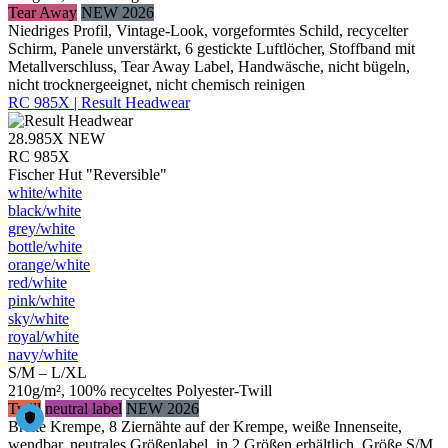
Tear Away
NEW 2026
Niedriges Profil, Vintage-Look, vorgeformtes Schild, recycelter
Schirm, Panele unverstärkt, 6 gestickte Luftlöcher, Stoffband mit
Metallverschluss, Tear Away Label, Handwäsche, nicht bügeln,
nicht trocknergeeignet, nicht chemisch reinigen
RC 985X | Result Headwear
28.985X
NEW
RC 985X
Fischer Hut "Reversible"
white/​white
black/​white
grey/​white
bottle/​white
orange/​white
red/​white
pink/​white
sky/​white
royal/​white
navy/​white
S/M – L/XL
210g/m², 100% recyceltes Polyester-Twill
Twill
neutral label
NEW 2026
Breite Krempe, 8 Ziernähte auf der Krempe, weiße Innenseite,
wendbar, neutrales Größenlabel, in 2 Größen erhältlich, Größe S/M