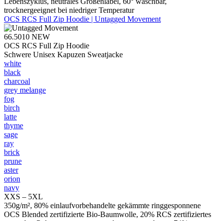
Lebenszyklus, neutrales Größenlabel, 60° waschbar,
trocknergeeignet bei niedriger Temperatur
OCS RCS Full Zip Hoodie | Untagged Movement
66.5010
NEW
OCS RCS Full Zip Hoodie
Schwere Unisex Kapuzen Sweatjacke
white
black
charcoal
grey melange
fog
birch
latte
thyme
sage
ray
brick
prune
aster
orion
navy
XXS – 5XL
350g/m², 80% einlaufvorbehandelte gekämmte ringgesponnene
OCS Blended zertifizierte Bio-Baumwolle, 20% RCS zertifiziertes