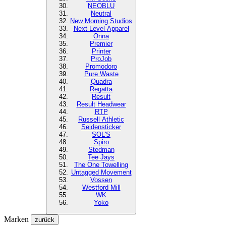
NEOBLU
Neutral
New Morning Studios
Next Level
Apparel
Onna
Premier
Printer
ProJob
Promodoro
Pure Waste
Quadra
Regatta
Result
Result Headwear
RTP
Russell Athletic
Seidensticker
SOL'S
Spiro
Stedman
Tee Jays
The One Towelling
Untagged Movement
Vossen
Westford Mill
WK
Yoko
Marken
zurück