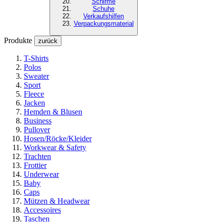
Schirme
Schuhe
Verkaufshilfen
Verpackungsmaterial
Produkte
zurück
T-Shirts
Polos
Sweater
Sport
Fleece
Jacken
Hemden & Blusen
Business
Pullover
Hosen/Röcke/Kleider
Workwear & Safety
Trachten
Frottier
Underwear
Baby
Caps
Mützen & Headwear
Accessoires
Taschen