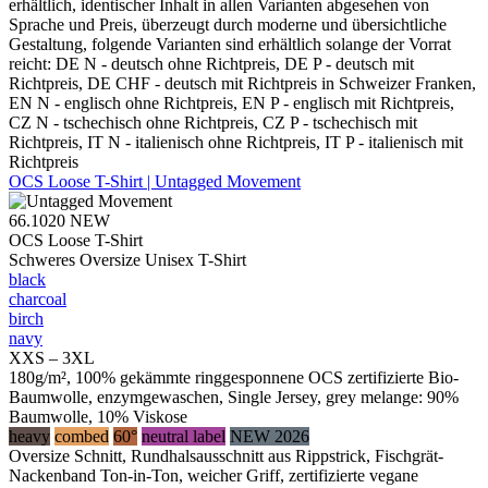
erhältlich, identischer Inhalt in allen Varianten abgesehen von
Sprache und Preis, überzeugt durch moderne und übersichtliche
Gestaltung, folgende Varianten sind erhältlich solange der Vorrat
reicht: DE N - deutsch ohne Richtpreis, DE P - deutsch mit
Richtpreis, DE CHF - deutsch mit Richtpreis in Schweizer Franken,
EN N - englisch ohne Richtpreis, EN P - englisch mit Richtpreis,
CZ N - tschechisch ohne Richtpreis, CZ P - tschechisch mit
Richtpreis, IT N - italienisch ohne Richtpreis, IT P - italienisch mit
Richtpreis
OCS Loose T-Shirt | Untagged Movement
66.1020
NEW
OCS Loose T-Shirt
Schweres Oversize Unisex T-Shirt
black
charcoal
birch
navy
XXS – 3XL
180g/m², 100% gekämmte ringgesponnene OCS zertifizierte Bio-
Baumwolle, enzymgewaschen, Single Jersey, grey melange: 90%
Baumwolle, 10% Viskose
heavy
combed
60°
neutral label
NEW 2026
Oversize Schnitt, Rundhalsausschnitt aus Rippstrick, Fischgrät-
Nackenband Ton-in-Ton, weicher Griff, zertifizierte vegane