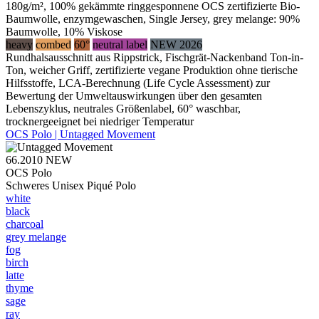
180g/m², 100% gekämmte ringgesponnene OCS zertifizierte Bio-
Baumwolle, enzymgewaschen, Single Jersey, grey melange: 90%
Baumwolle, 10% Viskose
heavy
combed
60°
neutral label
NEW 2026
Rundhalsausschnitt aus Rippstrick, Fischgrät-Nackenband Ton-in-
Ton, weicher Griff, zertifizierte vegane Produktion ohne tierische
Hilfsstoffe, LCA-Berechnung (Life Cycle Assessment) zur
Bewertung der Umweltauswirkungen über den gesamten
Lebenszyklus, neutrales Größenlabel, 60° waschbar,
trocknergeeignet bei niedriger Temperatur
OCS Polo | Untagged Movement
66.2010
NEW
OCS Polo
Schweres Unisex Piqué Polo
white
black
charcoal
grey melange
fog
birch
latte
thyme
sage
ray