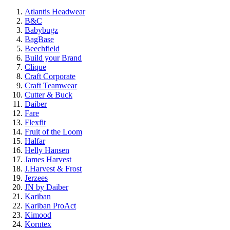
Atlantis Headwear
B&C
Babybugz
BagBase
Beechfield
Build your Brand
Clique
Craft Corporate
Craft Teamwear
Cutter & Buck
Daiber
Fare
Flexfit
Fruit of the Loom
Halfar
Helly Hansen
James Harvest
J.Harvest & Frost
Jerzees
JN by Daiber
Kariban
Kariban ProAct
Kimood
Korntex