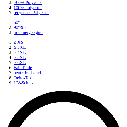
>60% Polyester
100% Polyester
recyceltes
Polyester
60°
90°/95°
trocknergeeignet
≤ XS
≥ 3XL
≥ 4XL
≥ 5XL
≥ 6XL
Fair Trade
neutrales Label
Oeko-Tex
UV-Schutz