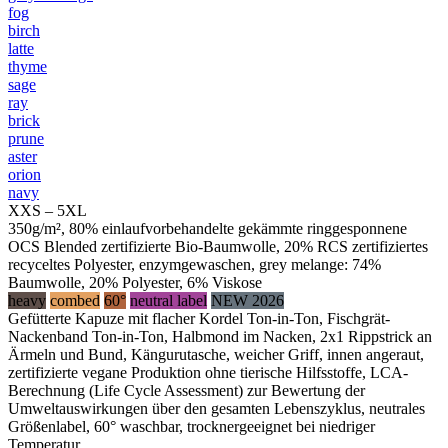
fog
birch
latte
thyme
sage
ray
brick
prune
aster
orion
navy
XXS – 5XL
350g/m², 80% einlaufvorbehandelte gekämmte ringgesponnene
OCS Blended zertifizierte Bio-Baumwolle, 20% RCS zertifiziertes
recyceltes Polyester, enzymgewaschen, grey melange: 74%
Baumwolle, 20% Polyester, 6% Viskose
heavy
combed
60°
neutral label
NEW 2026
Gefütterte Kapuze mit flacher Kordel Ton-in-Ton, Fischgrät-
Nackenband Ton-in-Ton, Halbmond im Nacken, 2x1 Rippstrick an
Ärmeln und Bund, Kängurutasche, weicher Griff, innen angeraut,
zertifizierte vegane Produktion ohne tierische Hilfsstoffe, LCA-
Berechnung (Life Cycle Assessment) zur Bewertung der
Umweltauswirkungen über den gesamten Lebenszyklus, neutrales
Größenlabel, 60° waschbar, trocknergeeignet bei niedriger
Temperatur