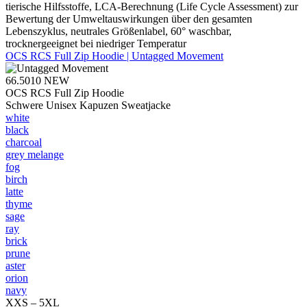
tierische Hilfsstoffe, LCA-Berechnung (Life Cycle Assessment) zur
Bewertung der Umweltauswirkungen über den gesamten
Lebenszyklus, neutrales Größenlabel, 60° waschbar,
trocknergeeignet bei niedriger Temperatur
OCS RCS Full Zip Hoodie | Untagged Movement
66.5010
NEW
OCS RCS Full Zip Hoodie
Schwere Unisex Kapuzen Sweatjacke
white
black
charcoal
grey melange
fog
birch
latte
thyme
sage
ray
brick
prune
aster
orion
navy
XXS – 5XL