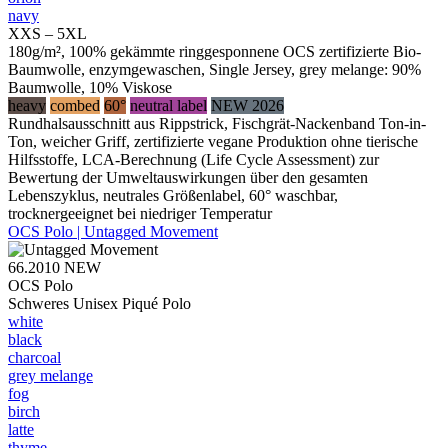
navy
XXS – 5XL
180g/m², 100% gekämmte ringgesponnene OCS zertifizierte Bio-
Baumwolle, enzymgewaschen, Single Jersey, grey melange: 90%
Baumwolle, 10% Viskose
heavy
combed
60°
neutral label
NEW 2026
Rundhalsausschnitt aus Rippstrick, Fischgrät-Nackenband Ton-in-
Ton, weicher Griff, zertifizierte vegane Produktion ohne tierische
Hilfsstoffe, LCA-Berechnung (Life Cycle Assessment) zur
Bewertung der Umweltauswirkungen über den gesamten
Lebenszyklus, neutrales Größenlabel, 60° waschbar,
trocknergeeignet bei niedriger Temperatur
OCS Polo | Untagged Movement
66.2010
NEW
OCS Polo
Schweres Unisex Piqué Polo
white
black
charcoal
grey melange
fog
birch
latte
thyme