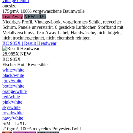
vintage denim
onesize
175g/m², 100% vorgewaschene Baumwolle
Tear Away
NEW 2026
Niedriges Profil, Vintage-Look, vorgeformtes Schild, recycelter
Schirm, Panele unverstärkt, 6 gestickte Luftlöcher, Stoffband mit
Metallverschluss, Tear Away Label, Handwäsche, nicht bügeln,
nicht trocknergeeignet, nicht chemisch reinigen
RC 985X | Result Headwear
28.985X
NEW
RC 985X
Fischer Hut "Reversible"
white/​white
black/​white
grey/​white
bottle/​white
orange/​white
red/​white
pink/​white
sky/​white
royal/​white
navy/​white
S/M – L/XL
210g/m², 100% recyceltes Polyester-Twill