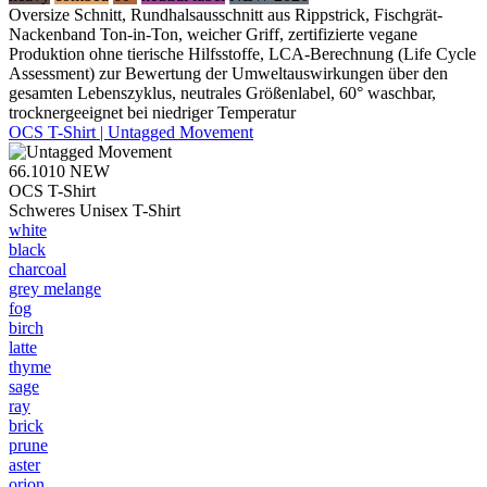
Oversize Schnitt, Rundhalsausschnitt aus Rippstrick, Fischgrät-
Nackenband Ton-in-Ton, weicher Griff, zertifizierte vegane
Produktion ohne tierische Hilfsstoffe, LCA-Berechnung (Life Cycle
Assessment) zur Bewertung der Umweltauswirkungen über den
gesamten Lebenszyklus, neutrales Größenlabel, 60° waschbar,
trocknergeeignet bei niedriger Temperatur
OCS T-Shirt | Untagged Movement
66.1010
NEW
OCS T-Shirt
Schweres Unisex T-Shirt
white
black
charcoal
grey melange
fog
birch
latte
thyme
sage
ray
brick
prune
aster
orion