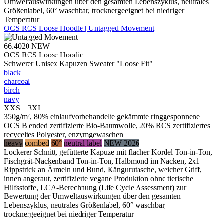
Umweltauswirkungen über den gesamten Lebenszyklus, neutrales
Größenlabel, 60° waschbar, trocknergeeignet bei niedriger
Temperatur
OCS RCS Loose Hoodie | Untagged Movement
66.4020
NEW
OCS RCS Loose Hoodie
Schwerer Unisex Kapuzen Sweater "Loose Fit"
black
charcoal
birch
navy
XXS – 3XL
350g/m², 80% einlaufvorbehandelte gekämmte ringgesponnene
OCS Blended zertifizierte Bio-Baumwolle, 20% RCS zertifiziertes
recyceltes Polyester, enzymgewaschen
heavy
combed
60°
neutral label
NEW 2026
Lockerer Schnitt, gefütterte Kapuze mit flacher Kordel Ton-in-Ton,
Fischgrät-Nackenband Ton-in-Ton, Halbmond im Nacken, 2x1
Rippstrick an Ärmeln und Bund, Kängurutasche, weicher Griff,
innen angeraut, zertifizierte vegane Produktion ohne tierische
Hilfsstoffe, LCA-Berechnung (Life Cycle Assessment) zur
Bewertung der Umweltauswirkungen über den gesamten
Lebenszyklus, neutrales Größenlabel, 60° waschbar,
trocknergeeignet bei niedriger Temperatur