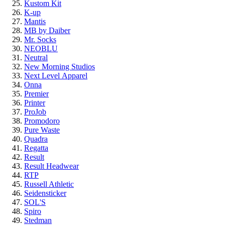
Kustom Kit
K-up
Mantis
MB by Daiber
Mr. Socks
NEOBLU
Neutral
New Morning Studios
Next Level
Apparel
Onna
Premier
Printer
ProJob
Promodoro
Pure Waste
Quadra
Regatta
Result
Result Headwear
RTP
Russell Athletic
Seidensticker
SOL'S
Spiro
Stedman