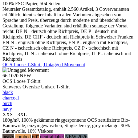
100% FSC Papier, 504 Seiten
Neutraler Gesamtkatalog, enthält 2.560 Artikel, 3 Covervarianten
erhältlich, identischer Inhalt in allen Varianten abgesehen von
Sprache und Preis, überzeugt durch moderne und übersichtliche
Gestaltung, folgende Varianten sind erhältlich solange der Vorrat
reicht: DE N - deutsch ohne Richtpreis, DE P - deutsch mit
Richtpreis, DE CHF - deutsch mit Richtpreis in Schweizer Franken,
EN N - englisch ohne Richtpreis, EN P - englisch mit Richtpreis,
CZ N - tschechisch ohne Richtpreis, CZ P - tschechisch mit
Richtpreis, IT N - italienisch ohne Richtpreis, IT P - italienisch mit
Richtpreis
OCS Loose T-Shirt | Untagged Movement
66.1020
NEW
OCS Loose T-Shirt
Schweres Oversize Unisex T-Shirt
black
charcoal
birch
navy
XXS – 3XL
180g/m², 100% gekämmte ringgesponnene OCS zertifizierte Bio-
Baumwolle, enzymgewaschen, Single Jersey, grey melange: 90%
Baumwolle, 10% Viskose
heavy
combed
60°
neutral label
NEW 2026