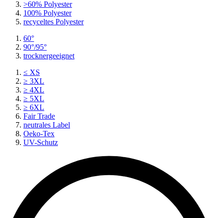
>60% Polyester
100% Polyester
recyceltes
Polyester
60°
90°/95°
trocknergeeignet
≤ XS
≥ 3XL
≥ 4XL
≥ 5XL
≥ 6XL
Fair Trade
neutrales Label
Oeko-Tex
UV-Schutz