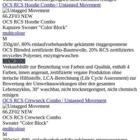
OCS RCS Hoodie Combo | Untagged Movement
66.ZF03
NEW
OCS RCS Hoodie Combo
Kapuzen Sweater "Color Block"
multicolour
M
350g/m², 80% einlaufvorbehandelte gekämmte ringgesponnene
OCS Blended zertifizierte Bio-Baumwolle, 20% RCS zertifiziertes
recyceltes Polyester, enzymgewaschen
NEW 2026
Verkaufshilfe zur Beurteilung von Farben und Qualität, enthält 4
Farben, innen angeraut, zertifizierte vegane Produktion ohne
tierische Hilfsstoffe, LCA-Berechnung (Life Cycle Assessment) zur
Bewertung der Umweltauswirkungen über den gesamten
Lebenszyklus, 30° waschbar, nicht trocknergeeignet, nicht chemisch
reinigen
OCS RCS Crewneck Combo | Untagged Movement
66.ZF02
NEW
OCS RCS Crewneck Combo
Sweater "Color Block"
multicolour
M
350g/m², 80% einlaufvorbehandelte gekämmte ringgesponnene