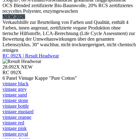
OCS Blended zertifizierte Bio-Baumwolle, 20% RCS zertifiziertes
recyceltes Polyester, enzymgewaschen
NEW 2026
Verkaufshilfe zur Beurteilung von Farben und Qualität, enthält 4
Farben, innen angeraut, zertifizierte vegane Produktion ohne
tierische Hilfsstoffe, LCA-Berechnung (Life Cycle Assessment) zur
Bewertung der Umweltauswirkungen über den gesamten
Lebenszyklus, 30° waschbar, nicht trocknergeeignet, nicht chemisch
reinigen
RC 092X | Result Headwear
28.092X
NEW
RC 092X
6 Panel Vintage Kappe "Pure Cotton"
vintage black
vintage grey
vintage sand
vintage stone
vintage bottle
vintage mustard
vintage orange
vintage red
vintage pink
vintage royal