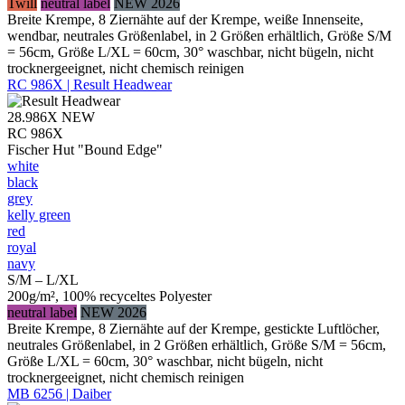
Twill
neutral label
NEW 2026
Breite Krempe, 8 Ziernähte auf der Krempe, weiße Innenseite,
wendbar, neutrales Größenlabel, in 2 Größen erhältlich, Größe S/M
= 56cm, Größe L/XL = 60cm, 30° waschbar, nicht bügeln, nicht
trocknergeeignet, nicht chemisch reinigen
RC 986X | Result Headwear
28.986X
NEW
RC 986X
Fischer Hut "Bound Edge"
white
black
grey
kelly green
red
royal
navy
S/M – L/XL
200g/m², 100% recyceltes Polyester
neutral label
NEW 2026
Breite Krempe, 8 Ziernähte auf der Krempe, gestickte Luftlöcher,
neutrales Größenlabel, in 2 Größen erhältlich, Größe S/M = 56cm,
Größe L/XL = 60cm, 30° waschbar, nicht bügeln, nicht
trocknergeeignet, nicht chemisch reinigen
MB 6256 | Daiber