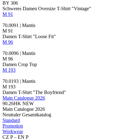
BY 306
Schweres Damen Oversize T-Shirt "Vintage"
M 91
70.0091 | Mantis
M 91
Damen T-Shirt "Loose Fit"
M 96
70.0096 | Mantis
M 96
Damen Crop Top
M 193
70.0193 | Mantis
M 193
Damen T-Shirt "The Boyfriend"
Main Catalogue 2026
90.26HK
NEW
Main Catalogue 2026
Neutraler Gesamtkatalog
Standard
Promotion
Workwear
CZ P – EN P