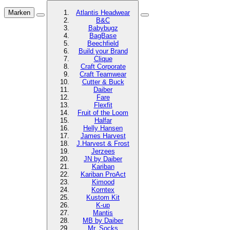
Marken
Atlantis Headwear
B&C
Babybugz
BagBase
Beechfield
Build your Brand
Clique
Craft Corporate
Craft Teamwear
Cutter & Buck
Daiber
Fare
Flexfit
Fruit of the Loom
Halfar
Helly Hansen
James Harvest
J.Harvest & Frost
Jerzees
JN by Daiber
Kariban
Kariban ProAct
Kimood
Korntex
Kustom Kit
K-up
Mantis
MB by Daiber
Mr. Socks