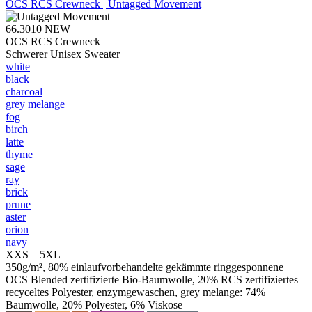
OCS RCS Crewneck | Untagged Movement
66.3010
NEW
OCS RCS Crewneck
Schwerer Unisex Sweater
white
black
charcoal
grey melange
fog
birch
latte
thyme
sage
ray
brick
prune
aster
orion
navy
XXS – 5XL
350g/m², 80% einlaufvorbehandelte gekämmte ringgesponnene
OCS Blended zertifizierte Bio-Baumwolle, 20% RCS zertifiziertes
recyceltes Polyester, enzymgewaschen, grey melange: 74%
Baumwolle, 20% Polyester, 6% Viskose