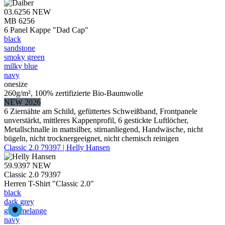
03.6256
NEW
MB 6256
6 Panel Kappe "Dad Cap"
black
sandstone
smoky green
milky blue
navy
onesize
260g/m², 100% zertifizierte Bio-Baumwolle
NEW 2026
6 Ziernähte am Schild, gefüttertes Schweißband, Frontpanele
unverstärkt, mittleres Kappenprofil, 6 gestickte Luftlöcher,
Metallschnalle in mattsilber, stirnanliegend, Handwäsche, nicht
bügeln, nicht trocknergeeignet, nicht chemisch reinigen
Classic 2.0 79397 | Helly Hansen
59.9397
NEW
Classic 2.0 79397
Herren T-Shirt "Classic 2.0"
black
dark grey
grey melange
navy