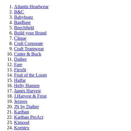
Atlantis Headwear
B&C
Babybugz
BagBase
Beechfield
Build your Brand
Clique
Craft Corporate
Craft Teamwear
Cutter & Buck
Daiber
Fare
Flexfit
Fruit of the Loom
Halfar
Helly Hansen
James Harvest
J.Harvest & Frost
Jerzees
JN by Daiber
Kariban
Kariban ProAct
Kimood
Korntex