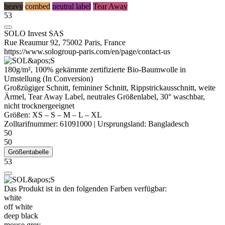
heavy
combed
neutral label
Tear Away
53
SOLO Invest SAS
Rue Reaumur 92, 75002 Paris, France
https://www.sologroup-paris.com/en/page/contact-us
180g/m², 100%
gekämmte
zertifizierte
Bio-Baumwolle
in
Umstellung (
In Conversion
)
Großzügiger Schnitt, femininer Schnitt, Rippstrickausschnitt, weite
Ärmel, Tear Away Label,
neutrales Größenlabel
, 30° waschbar,
nicht trocknergeeignet
Größen:
XS
–
S
–
M
–
L
–
XL
Zolltarifnummer:
61091000
|
Ursprungsland:
Bangladesch
50
50
Größentabelle
53
Das Produkt ist in den folgenden Farben verfügbar:
white
off white
deep black
mouse grey