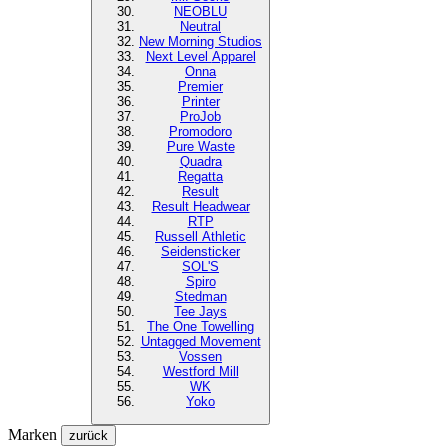
NEOBLU
Neutral
New Morning Studios
Next Level
Apparel
Onna
Premier
Printer
ProJob
Promodoro
Pure Waste
Quadra
Regatta
Result
Result Headwear
RTP
Russell Athletic
Seidensticker
SOL'S
Spiro
Stedman
Tee Jays
The One Towelling
Untagged Movement
Vossen
Westford Mill
WK
Yoko
Marken
zurück