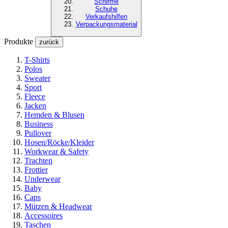
Schirme
Schuhe
Verkaufshilfen
Verpackungsmaterial
Produkte
zurück
T-Shirts
Polos
Sweater
Sport
Fleece
Jacken
Hemden & Blusen
Business
Pullover
Hosen/Röcke/Kleider
Workwear & Safety
Trachten
Frottier
Underwear
Baby
Caps
Mützen & Headwear
Accessoires
Taschen