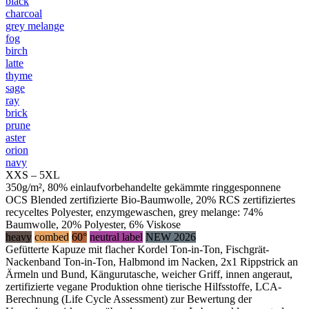
black
charcoal
grey melange
fog
birch
latte
thyme
sage
ray
brick
prune
aster
orion
navy
XXS – 5XL
350g/m², 80% einlaufvorbehandelte gekämmte ringgesponnene
OCS Blended zertifizierte Bio-Baumwolle, 20% RCS zertifiziertes
recyceltes Polyester, enzymgewaschen, grey melange: 74%
Baumwolle, 20% Polyester, 6% Viskose
heavy
combed
60°
neutral label
NEW 2026
Gefütterte Kapuze mit flacher Kordel Ton-in-Ton, Fischgrät-
Nackenband Ton-in-Ton, Halbmond im Nacken, 2x1 Rippstrick an
Ärmeln und Bund, Kängurutasche, weicher Griff, innen angeraut,
zertifizierte vegane Produktion ohne tierische Hilfsstoffe, LCA-
Berechnung (Life Cycle Assessment) zur Bewertung der