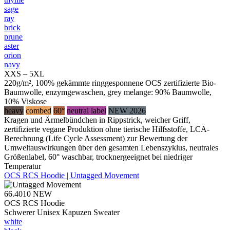
sage
ray
brick
prune
aster
orion
navy
XXS – 5XL
220g/m², 100% gekämmte ringgesponnene OCS zertifizierte Bio-
Baumwolle, enzymgewaschen, grey melange: 90% Baumwolle,
10% Viskose
heavy
combed
60°
neutral label
NEW 2026
Kragen und Ärmelbündchen in Rippstrick, weicher Griff,
zertifizierte vegane Produktion ohne tierische Hilfsstoffe, LCA-
Berechnung (Life Cycle Assessment) zur Bewertung der
Umweltauswirkungen über den gesamten Lebenszyklus, neutrales
Größenlabel, 60° waschbar, trocknergeeignet bei niedriger
Temperatur
OCS RCS Hoodie | Untagged Movement
66.4010
NEW
OCS RCS Hoodie
Schwerer Unisex Kapuzen Sweater
white