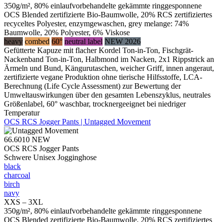
350g/m², 80% einlaufvorbehandelte gekämmte ringgesponnene
OCS Blended zertifizierte Bio-Baumwolle, 20% RCS zertifiziertes
recyceltes Polyester, enzymgewaschen, grey melange: 74%
Baumwolle, 20% Polyester, 6% Viskose
heavy
combed
60°
neutral label
NEW 2026
Gefütterte Kapuze mit flacher Kordel Ton-in-Ton, Fischgrät-
Nackenband Ton-in-Ton, Halbmond im Nacken, 2x1 Rippstrick an
Ärmeln und Bund, Kängurutaschen, weicher Griff, innen angeraut,
zertifizierte vegane Produktion ohne tierische Hilfsstoffe, LCA-
Berechnung (Life Cycle Assessment) zur Bewertung der
Umweltauswirkungen über den gesamten Lebenszyklus, neutrales
Größenlabel, 60° waschbar, trocknergeeignet bei niedriger
Temperatur
OCS RCS Jogger Pants | Untagged Movement
66.6010
NEW
OCS RCS Jogger Pants
Schwere Unisex Jogginghose
black
charcoal
birch
navy
XXS – 3XL
350g/m², 80% einlaufvorbehandelte gekämmte ringgesponnene
OCS Blended zertifizierte Bio-Baumwolle, 20% RCS zertifiziertes