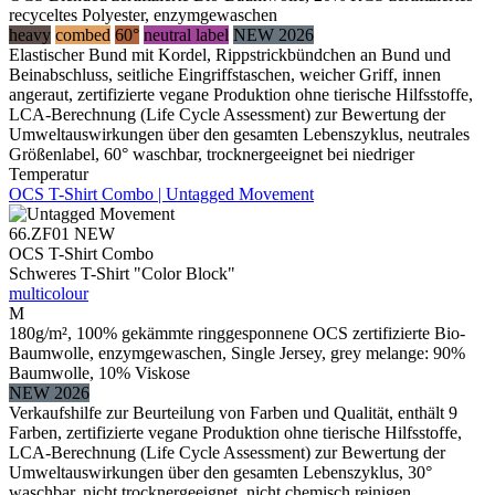
recyceltes Polyester, enzymgewaschen
heavy
combed
60°
neutral label
NEW 2026
Elastischer Bund mit Kordel, Rippstrickbündchen an Bund und
Beinabschluss, seitliche Eingriffstaschen, weicher Griff, innen
angeraut, zertifizierte vegane Produktion ohne tierische Hilfsstoffe,
LCA-Berechnung (Life Cycle Assessment) zur Bewertung der
Umweltauswirkungen über den gesamten Lebenszyklus, neutrales
Größenlabel, 60° waschbar, trocknergeeignet bei niedriger
Temperatur
OCS T-Shirt Combo | Untagged Movement
66.ZF01
NEW
OCS T-Shirt Combo
Schweres T-Shirt "Color Block"
multicolour
M
180g/m², 100% gekämmte ringgesponnene OCS zertifizierte Bio-
Baumwolle, enzymgewaschen, Single Jersey, grey melange: 90%
Baumwolle, 10% Viskose
NEW 2026
Verkaufshilfe zur Beurteilung von Farben und Qualität, enthält 9
Farben, zertifizierte vegane Produktion ohne tierische Hilfsstoffe,
LCA-Berechnung (Life Cycle Assessment) zur Bewertung der
Umweltauswirkungen über den gesamten Lebenszyklus, 30°
waschbar, nicht trocknergeeignet, nicht chemisch reinigen