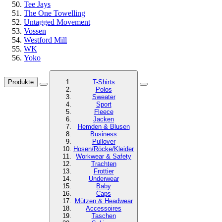
Tee Jays
The One Towelling
Untagged Movement
Vossen
Westford Mill
WK
Yoko
Produkte
T-Shirts
Polos
Sweater
Sport
Fleece
Jacken
Hemden & Blusen
Business
Pullover
Hosen/Röcke/Kleider
Workwear & Safety
Trachten
Frottier
Underwear
Baby
Caps
Mützen & Headwear
Accessoires
Taschen