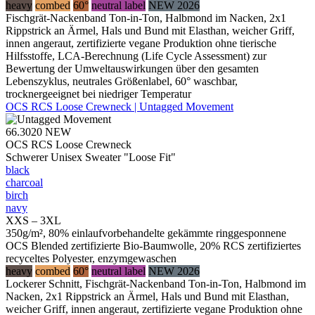
heavy
combed
60°
neutral label
NEW 2026
Fischgrät-Nackenband Ton-in-Ton, Halbmond im Nacken, 2x1
Rippstrick an Ärmel, Hals und Bund mit Elasthan, weicher Griff,
innen angeraut, zertifizierte vegane Produktion ohne tierische
Hilfsstoffe, LCA-Berechnung (Life Cycle Assessment) zur
Bewertung der Umweltauswirkungen über den gesamten
Lebenszyklus, neutrales Größenlabel, 60° waschbar,
trocknergeeignet bei niedriger Temperatur
OCS RCS Loose Crewneck | Untagged Movement
66.3020
NEW
OCS RCS Loose Crewneck
Schwerer Unisex Sweater "Loose Fit"
black
charcoal
birch
navy
XXS – 3XL
350g/m², 80% einlaufvorbehandelte gekämmte ringgesponnene
OCS Blended zertifizierte Bio-Baumwolle, 20% RCS zertifiziertes
recyceltes Polyester, enzymgewaschen
heavy
combed
60°
neutral label
NEW 2026
Lockerer Schnitt, Fischgrät-Nackenband Ton-in-Ton, Halbmond im
Nacken, 2x1 Rippstrick an Ärmel, Hals und Bund mit Elasthan,
weicher Griff, innen angeraut, zertifizierte vegane Produktion ohne