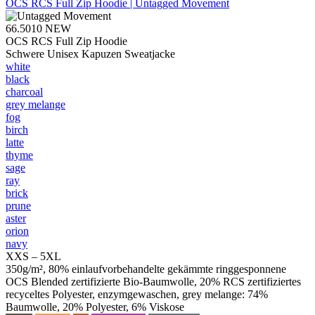
OCS RCS Full Zip Hoodie | Untagged Movement
66.5010
NEW
OCS RCS Full Zip Hoodie
Schwere Unisex Kapuzen Sweatjacke
white
black
charcoal
grey melange
fog
birch
latte
thyme
sage
ray
brick
prune
aster
orion
navy
XXS – 5XL
350g/m², 80% einlaufvorbehandelte gekämmte ringgesponnene
OCS Blended zertifizierte Bio-Baumwolle, 20% RCS zertifiziertes
recyceltes Polyester, enzymgewaschen, grey melange: 74%
Baumwolle, 20% Polyester, 6% Viskose