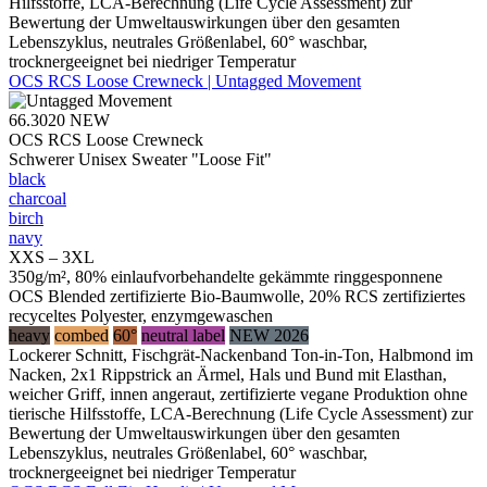
Hilfsstoffe, LCA-Berechnung (Life Cycle Assessment) zur
Bewertung der Umweltauswirkungen über den gesamten
Lebenszyklus, neutrales Größenlabel, 60° waschbar,
trocknergeeignet bei niedriger Temperatur
OCS RCS Loose Crewneck | Untagged Movement
66.3020
NEW
OCS RCS Loose Crewneck
Schwerer Unisex Sweater "Loose Fit"
black
charcoal
birch
navy
XXS – 3XL
350g/m², 80% einlaufvorbehandelte gekämmte ringgesponnene
OCS Blended zertifizierte Bio-Baumwolle, 20% RCS zertifiziertes
recyceltes Polyester, enzymgewaschen
heavy
combed
60°
neutral label
NEW 2026
Lockerer Schnitt, Fischgrät-Nackenband Ton-in-Ton, Halbmond im
Nacken, 2x1 Rippstrick an Ärmel, Hals und Bund mit Elasthan,
weicher Griff, innen angeraut, zertifizierte vegane Produktion ohne
tierische Hilfsstoffe, LCA-Berechnung (Life Cycle Assessment) zur
Bewertung der Umweltauswirkungen über den gesamten
Lebenszyklus, neutrales Größenlabel, 60° waschbar,
trocknergeeignet bei niedriger Temperatur