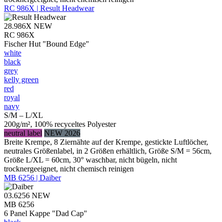
RC 986X | Result Headwear
28.986X
NEW
RC 986X
Fischer Hut "Bound Edge"
white
black
grey
kelly green
red
royal
navy
S/M – L/XL
200g/m², 100% recyceltes Polyester
neutral label
NEW 2026
Breite Krempe, 8 Ziernähte auf der Krempe, gestickte Luftlöcher,
neutrales Größenlabel, in 2 Größen erhältlich, Größe S/M = 56cm,
Größe L/XL = 60cm, 30° waschbar, nicht bügeln, nicht
trocknergeeignet, nicht chemisch reinigen
MB 6256 | Daiber
03.6256
NEW
MB 6256
6 Panel Kappe "Dad Cap"