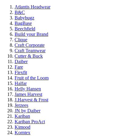
Atlantis Headwear
B&C
Babybugz
BagBase
Beechfield
Build your Brand
Clique
Craft Corporate
Craft Teamwear
Cutter & Buck
Daiber
Fare
Flexfit
Fruit of the Loom
Halfar
Helly Hansen
James Harvest
J.Harvest & Frost
Jerzees
JN by Daiber
Kariban
Kariban ProAct
Kimood
Korntex