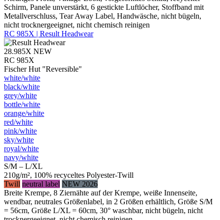
Schirm, Panele unverstärkt, 6 gestickte Luftlöcher, Stoffband mit
Metallverschluss, Tear Away Label, Handwäsche, nicht bügeln,
nicht trocknergeeignet, nicht chemisch reinigen
RC 985X | Result Headwear
28.985X
NEW
RC 985X
Fischer Hut "Reversible"
white/​white
black/​white
grey/​white
bottle/​white
orange/​white
red/​white
pink/​white
sky/​white
royal/​white
navy/​white
S/M – L/XL
210g/m², 100% recyceltes Polyester-Twill
Twill
neutral label
NEW 2026
Breite Krempe, 8 Ziernähte auf der Krempe, weiße Innenseite,
wendbar, neutrales Größenlabel, in 2 Größen erhältlich, Größe S/M
= 56cm, Größe L/XL = 60cm, 30° waschbar, nicht bügeln, nicht
trocknergeeignet, nicht chemisch reinigen