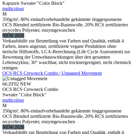
Kapuzen Sweater "Color Block"
multicolour
M
350g/m², 80% einlaufvorbehandelte gekämmte ringgesponnene
OCS Blended zertifizierte Bio-Baumwolle, 20% RCS zertifiziertes
recyceltes Polyester, enzymgewaschen
NEW 2026
Verkaufshilfe zur Beurteilung von Farben und Qualität, enthält 4
Farben, innen angeraut, zertifizierte vegane Produktion ohne
tierische Hilfsstoffe, LCA-Berechnung (Life Cycle Assessment) zur
Bewertung der Umweltauswirkungen über den gesamten
Lebenszyklus, 30° waschbar, nicht trocknergeeignet, nicht chemisch
reinigen
OCS RCS Crewneck Combo | Untagged Movement
66.ZF02
NEW
OCS RCS Crewneck Combo
Sweater "Color Block"
multicolour
M
350g/m², 80% einlaufvorbehandelte gekämmte ringgesponnene
OCS Blended zertifizierte Bio-Baumwolle, 20% RCS zertifiziertes
recyceltes Polyester, enzymgewaschen
NEW 2026
Verkaufshilfe zur Beurteilung von Farben und Qualität, enthält 4