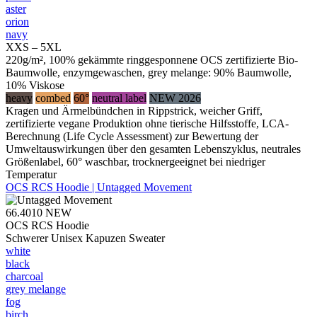
aster
orion
navy
XXS – 5XL
220g/m², 100% gekämmte ringgesponnene OCS zertifizierte Bio-
Baumwolle, enzymgewaschen, grey melange: 90% Baumwolle,
10% Viskose
heavy
combed
60°
neutral label
NEW 2026
Kragen und Ärmelbündchen in Rippstrick, weicher Griff,
zertifizierte vegane Produktion ohne tierische Hilfsstoffe, LCA-
Berechnung (Life Cycle Assessment) zur Bewertung der
Umweltauswirkungen über den gesamten Lebenszyklus, neutrales
Größenlabel, 60° waschbar, trocknergeeignet bei niedriger
Temperatur
OCS RCS Hoodie | Untagged Movement
66.4010
NEW
OCS RCS Hoodie
Schwerer Unisex Kapuzen Sweater
white
black
charcoal
grey melange
fog
birch