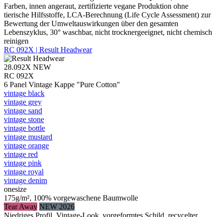
Farben, innen angeraut, zertifizierte vegane Produktion ohne
tierische Hilfsstoffe, LCA-Berechnung (Life Cycle Assessment) zur
Bewertung der Umweltauswirkungen über den gesamten
Lebenszyklus, 30° waschbar, nicht trocknergeeignet, nicht chemisch
reinigen
RC 092X | Result Headwear
28.092X
NEW
RC 092X
6 Panel Vintage Kappe "Pure Cotton"
vintage black
vintage grey
vintage sand
vintage stone
vintage bottle
vintage mustard
vintage orange
vintage red
vintage pink
vintage royal
vintage denim
onesize
175g/m², 100% vorgewaschene Baumwolle
Tear Away
NEW 2026
Niedriges Profil, Vintage-Look, vorgeformtes Schild, recycelter