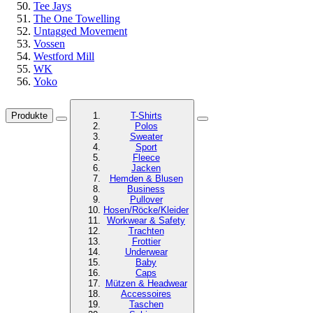
Tee Jays
The One Towelling
Untagged Movement
Vossen
Westford Mill
WK
Yoko
Produkte
T-Shirts
Polos
Sweater
Sport
Fleece
Jacken
Hemden & Blusen
Business
Pullover
Hosen/Röcke/Kleider
Workwear & Safety
Trachten
Frottier
Underwear
Baby
Caps
Mützen & Headwear
Accessoires
Taschen