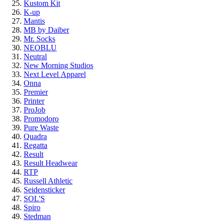
Kustom Kit
K-up
Mantis
MB by Daiber
Mr. Socks
NEOBLU
Neutral
New Morning Studios
Next Level
Apparel
Onna
Premier
Printer
ProJob
Promodoro
Pure Waste
Quadra
Regatta
Result
Result Headwear
RTP
Russell Athletic
Seidensticker
SOL'S
Spiro
Stedman