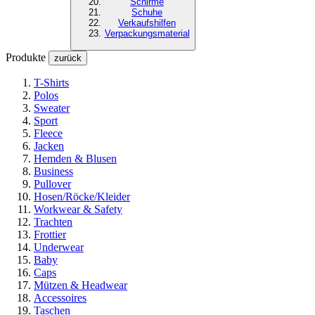
Schirme
Schuhe
Verkaufshilfen
Verpackungsmaterial
Produkte
zurück
T-Shirts
Polos
Sweater
Sport
Fleece
Jacken
Hemden & Blusen
Business
Pullover
Hosen/Röcke/Kleider
Workwear & Safety
Trachten
Frottier
Underwear
Baby
Caps
Mützen & Headwear
Accessoires
Taschen