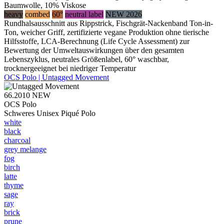
Baumwolle, 10% Viskose
heavy
combed
60°
neutral label
NEW 2026
Rundhalsausschnitt aus Rippstrick, Fischgrät-Nackenband Ton-in-
Ton, weicher Griff, zertifizierte vegane Produktion ohne tierische
Hilfsstoffe, LCA-Berechnung (Life Cycle Assessment) zur
Bewertung der Umweltauswirkungen über den gesamten
Lebenszyklus, neutrales Größenlabel, 60° waschbar,
trocknergeeignet bei niedriger Temperatur
OCS Polo | Untagged Movement
66.2010
NEW
OCS Polo
Schweres Unisex Piqué Polo
white
black
charcoal
grey melange
fog
birch
latte
thyme
sage
ray
brick
prune