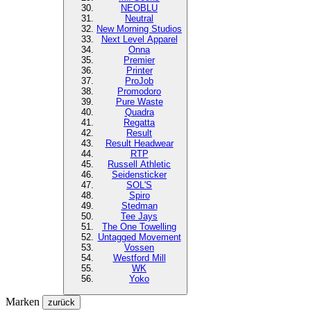
NEOBLU
Neutral
New Morning Studios
Next Level
Apparel
Onna
Premier
Printer
ProJob
Promodoro
Pure Waste
Quadra
Regatta
Result
Result Headwear
RTP
Russell Athletic
Seidensticker
SOL'S
Spiro
Stedman
Tee Jays
The One Towelling
Untagged Movement
Vossen
Westford Mill
WK
Yoko
Marken
zurück