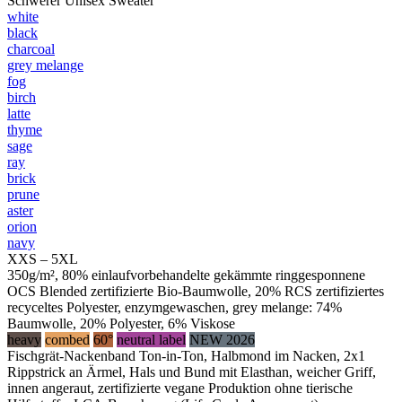
Schwerer Unisex Sweater
white
black
charcoal
grey melange
fog
birch
latte
thyme
sage
ray
brick
prune
aster
orion
navy
XXS – 5XL
350g/m², 80% einlaufvorbehandelte gekämmte ringgesponnene
OCS Blended zertifizierte Bio-Baumwolle, 20% RCS zertifiziertes
recyceltes Polyester, enzymgewaschen, grey melange: 74%
Baumwolle, 20% Polyester, 6% Viskose
heavy
combed
60°
neutral label
NEW 2026
Fischgrät-Nackenband Ton-in-Ton, Halbmond im Nacken, 2x1
Rippstrick an Ärmel, Hals und Bund mit Elasthan, weicher Griff,
innen angeraut, zertifizierte vegane Produktion ohne tierische