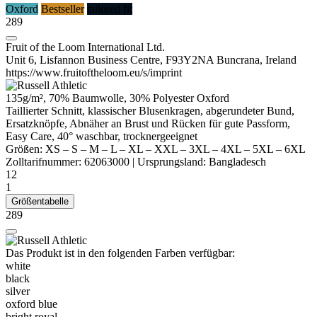
Oxford
Bestseller
tailored fit
289
Fruit of the Loom International Ltd.
Unit 6, Lisfannon Business Centre, F93Y2NA Buncrana, Ireland
https://www.fruitoftheloom.eu/s/imprint
135g/m², 70% Baumwolle, 30%
Polyester
Oxford
Taillierter Schnitt, klassischer Blusenkragen, abgerundeter Bund,
Ersatzknöpfe,
Abnäher
an Brust und Rücken für gute Passform,
Easy Care, 40° waschbar, trocknergeeignet
Größen:
XS
–
S
–
M
–
L
–
XL
–
XXL
–
3XL
–
4XL
–
5XL
–
6XL
Zolltarifnummer:
62063000
|
Ursprungsland:
Bangladesch
12
1
Größentabelle
289
Das Produkt ist in den folgenden Farben verfügbar:
white
black
silver
oxford blue
bright royal