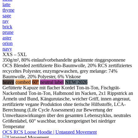
latte
thyme
sage
ray
brick
prune
aster
orion
navy
XXS – 5XL
350g/m², 80% einlaufvorbehandelte gekämmte ringgesponnene
OCS Blended zertifizierte Bio-Baumwolle, 20% RCS zertifiziertes
recyceltes Polyester, enzymgewaschen, grey melange: 74%
Baumwolle, 20% Polyester, 6% Viskose
heavy
combed
60°
neutral label
NEW 2026
Gefütterte Kapuze mit flacher Kordel Ton-in-Ton, Fischgrät-
Nackenband Ton-in-Ton, Halbmond im Nacken, 2x1 Rippstrick an
Ärmeln und Bund, Kängurutasche, weicher Griff, innen angeraut,
zertifizierte vegane Produktion ohne tierische Hilfsstoffe, LCA-
Berechnung (Life Cycle Assessment) zur Bewertung der
Umweltauswirkungen über den gesamten Lebenszyklus, neutrales
Größenlabel, 60° waschbar, trocknergeeignet bei niedriger
Temperatur
OCS RCS Loose Hoodie | Untagged Movement