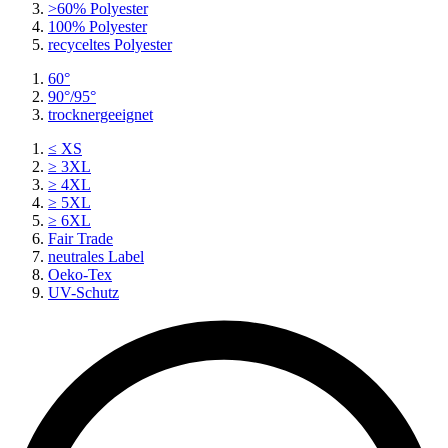
>60% Polyester
100% Polyester
recyceltes
Polyester
60°
90°/95°
trocknergeeignet
≤ XS
≥ 3XL
≥ 4XL
≥ 5XL
≥ 6XL
Fair Trade
neutrales Label
Oeko-Tex
UV-Schutz