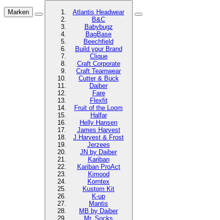
Marken
Atlantis Headwear
B&C
Babybugz
BagBase
Beechfield
Build your Brand
Clique
Craft Corporate
Craft Teamwear
Cutter & Buck
Daiber
Fare
Flexfit
Fruit of the Loom
Halfar
Helly Hansen
James Harvest
J.Harvest & Frost
Jerzees
JN by Daiber
Kariban
Kariban ProAct
Kimood
Korntex
Kustom Kit
K-up
Mantis
MB by Daiber
Mr. Socks