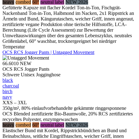
heavy
combed
60°
neutral label
NEW 2026
Gefütterte Kapuze mit flacher Kordel Ton-in-Ton, Fischgrät-
Nackenband Ton-in-Ton, Halbmond im Nacken, 2x1 Rippstrick an
Ärmeln und Bund, Kängurutaschen, weicher Griff, innen angeraut,
zertifizierte vegane Produktion ohne tierische Hilfsstoffe, LCA-
Berechnung (Life Cycle Assessment) zur Bewertung der
Umweltauswirkungen über den gesamten Lebenszyklus, neutrales
Größenlabel, 60° waschbar, trocknergeeignet bei niedriger
Temperatur
OCS RCS Jogger Pants | Untagged Movement
66.6010
NEW
OCS RCS Jogger Pants
Schwere Unisex Jogginghose
black
charcoal
birch
navy
XXS – 3XL
350g/m², 80% einlaufvorbehandelte gekämmte ringgesponnene
OCS Blended zertifizierte Bio-Baumwolle, 20% RCS zertifiziertes
recyceltes Polyester, enzymgewaschen
heavy
combed
60°
neutral label
NEW 2026
Elastischer Bund mit Kordel, Rippstrickbündchen an Bund und
Beinabschluss, seitliche Eingriffstaschen, weicher Griff, innen