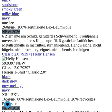
black
sandstone
smoky green
milky blue
navy
onesize
260g/m², 100% zertifizierte Bio-Baumwolle
NEW 2026
6 Ziernähte am Schild, gefüttertes Schweißband, Frontpanele
unverstärkt, mittleres Kappenprofil, 6 gestickte Luftlöcher,
Metallschnalle in mattsilber, stirnanliegend, Handwäsche, nicht
bügeln, nicht trocknergeeignet, nicht chemisch reinigen
Classic 2.0 79397 | Helly Hansen
59.9397
NEW
Classic 2.0 79397
Herren T-Shirt "Classic 2.0"
black
dark grey
grey melange
navy
XS – 5XL
165g/m², 80% zertifizierte Bio-Baumwolle, 20% recyceltes
Polyester
NEW 2026