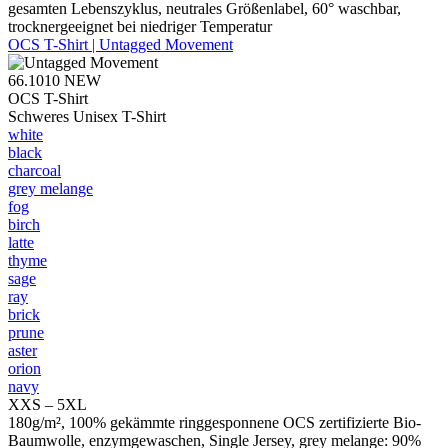
gesamten Lebenszyklus, neutrales Größenlabel, 60° waschbar,
trocknergeeignet bei niedriger Temperatur
OCS T-Shirt | Untagged Movement
66.1010
NEW
OCS T-Shirt
Schweres Unisex T-Shirt
white
black
charcoal
grey melange
fog
birch
latte
thyme
sage
ray
brick
prune
aster
orion
navy
XXS – 5XL
180g/m², 100% gekämmte ringgesponnene OCS zertifizierte Bio-
Baumwolle, enzymgewaschen, Single Jersey, grey melange: 90%