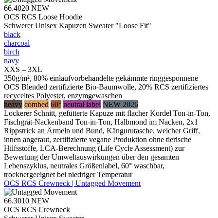
66.4020
NEW
OCS RCS Loose Hoodie
Schwerer Unisex Kapuzen Sweater "Loose Fit"
black
charcoal
birch
navy
XXS – 3XL
350g/m², 80% einlaufvorbehandelte gekämmte ringgesponnene
OCS Blended zertifizierte Bio-Baumwolle, 20% RCS zertifiziertes
recyceltes Polyester, enzymgewaschen
heavy
combed
60°
neutral label
NEW 2026
Lockerer Schnitt, gefütterte Kapuze mit flacher Kordel Ton-in-Ton,
Fischgrät-Nackenband Ton-in-Ton, Halbmond im Nacken, 2x1
Rippstrick an Ärmeln und Bund, Kängurutasche, weicher Griff,
innen angeraut, zertifizierte vegane Produktion ohne tierische
Hilfsstoffe, LCA-Berechnung (Life Cycle Assessment) zur
Bewertung der Umweltauswirkungen über den gesamten
Lebenszyklus, neutrales Größenlabel, 60° waschbar,
trocknergeeignet bei niedriger Temperatur
OCS RCS Crewneck | Untagged Movement
66.3010
NEW
OCS RCS Crewneck