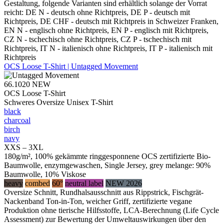
Gestaltung, folgende Varianten sind erhältlich solange der Vorrat
reicht: DE N - deutsch ohne Richtpreis, DE P - deutsch mit
Richtpreis, DE CHF - deutsch mit Richtpreis in Schweizer Franken,
EN N - englisch ohne Richtpreis, EN P - englisch mit Richtpreis,
CZ N - tschechisch ohne Richtpreis, CZ P - tschechisch mit
Richtpreis, IT N - italienisch ohne Richtpreis, IT P - italienisch mit
Richtpreis
OCS Loose T-Shirt | Untagged Movement
66.1020
NEW
OCS Loose T-Shirt
Schweres Oversize Unisex T-Shirt
black
charcoal
birch
navy
XXS – 3XL
180g/m², 100% gekämmte ringgesponnene OCS zertifizierte Bio-
Baumwolle, enzymgewaschen, Single Jersey, grey melange: 90%
Baumwolle, 10% Viskose
heavy
combed
60°
neutral label
NEW 2026
Oversize Schnitt, Rundhalsausschnitt aus Rippstrick, Fischgrät-
Nackenband Ton-in-Ton, weicher Griff, zertifizierte vegane
Produktion ohne tierische Hilfsstoffe, LCA-Berechnung (Life Cycle
Assessment) zur Bewertung der Umweltauswirkungen über den