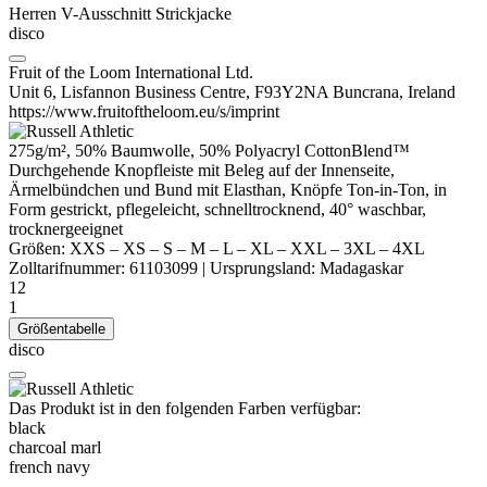
Herren V-Ausschnitt Strickjacke
disco
Fruit of the Loom International Ltd.
Unit 6, Lisfannon Business Centre, F93Y2NA Buncrana, Ireland
https://www.fruitoftheloom.eu/s/imprint
275g/m², 50% Baumwolle, 50%
Polyacryl
CottonBlend™
Durchgehende Knopfleiste mit Beleg auf der Innenseite,
Ärmelbündchen und Bund mit
Elasthan
, Knöpfe Ton-in-Ton, in
Form gestrickt, pflegeleicht, schnelltrocknend, 40° waschbar,
trocknergeeignet
Größen:
XXS
–
XS
–
S
–
M
–
L
–
XL
–
XXL
–
3XL
–
4XL
Zolltarifnummer:
61103099
|
Ursprungsland:
Madagaskar
12
1
Größentabelle
disco
Das Produkt ist in den folgenden Farben verfügbar:
black
charcoal marl
french navy