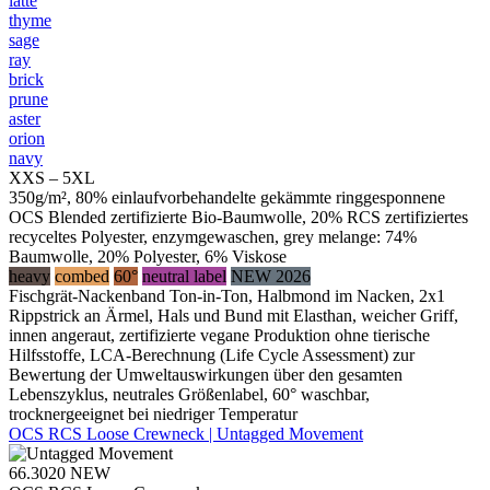
latte
thyme
sage
ray
brick
prune
aster
orion
navy
XXS – 5XL
350g/m², 80% einlaufvorbehandelte gekämmte ringgesponnene
OCS Blended zertifizierte Bio-Baumwolle, 20% RCS zertifiziertes
recyceltes Polyester, enzymgewaschen, grey melange: 74%
Baumwolle, 20% Polyester, 6% Viskose
heavy
combed
60°
neutral label
NEW 2026
Fischgrät-Nackenband Ton-in-Ton, Halbmond im Nacken, 2x1
Rippstrick an Ärmel, Hals und Bund mit Elasthan, weicher Griff,
innen angeraut, zertifizierte vegane Produktion ohne tierische
Hilfsstoffe, LCA-Berechnung (Life Cycle Assessment) zur
Bewertung der Umweltauswirkungen über den gesamten
Lebenszyklus, neutrales Größenlabel, 60° waschbar,
trocknergeeignet bei niedriger Temperatur
OCS RCS Loose Crewneck | Untagged Movement
66.3020
NEW