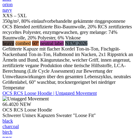
orion
navy
XXS – 5XL
350g/m², 80% einlaufvorbehandelte gekämmte ringgesponnene
OCS Blended zertifizierte Bio-Baumwolle, 20% RCS zertifiziertes
recyceltes Polyester, enzymgewaschen, grey melange: 74%
Baumwolle, 20% Polyester, 6% Viskose
heavy
combed
60°
neutral label
NEW 2026
Gefütterte Kapuze mit flacher Kordel Ton-in-Ton, Fischgrät-
Nackenband Ton-in-Ton, Halbmond im Nacken, 2x1 Rippstrick an
Ärmeln und Bund, Kängurutasche, weicher Griff, innen angeraut,
zertifizierte vegane Produktion ohne tierische Hilfsstoffe, LCA-
Berechnung (Life Cycle Assessment) zur Bewertung der
Umweltauswirkungen über den gesamten Lebenszyklus, neutrales
Größenlabel, 60° waschbar, trocknergeeignet bei niedriger
Temperatur
OCS RCS Loose Hoodie | Untagged Movement
66.4020
NEW
OCS RCS Loose Hoodie
Schwerer Unisex Kapuzen Sweater "Loose Fit"
black
charcoal
birch
navy