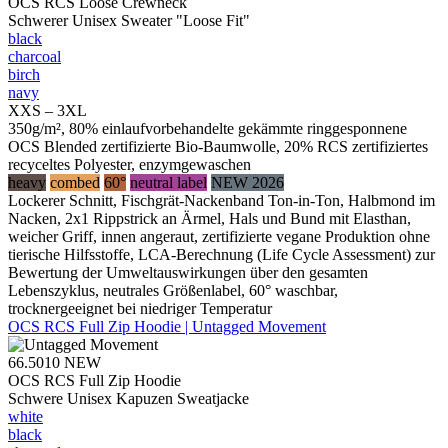
OCS RCS Loose Crewneck
Schwerer Unisex Sweater "Loose Fit"
black
charcoal
birch
navy
XXS – 3XL
350g/m², 80% einlaufvorbehandelte gekämmte ringgesponnene
OCS Blended zertifizierte Bio-Baumwolle, 20% RCS zertifiziertes
recyceltes Polyester, enzymgewaschen
heavy
combed
60°
neutral label
NEW 2026
Lockerer Schnitt, Fischgrät-Nackenband Ton-in-Ton, Halbmond im
Nacken, 2x1 Rippstrick an Ärmel, Hals und Bund mit Elasthan,
weicher Griff, innen angeraut, zertifizierte vegane Produktion ohne
tierische Hilfsstoffe, LCA-Berechnung (Life Cycle Assessment) zur
Bewertung der Umweltauswirkungen über den gesamten
Lebenszyklus, neutrales Größenlabel, 60° waschbar,
trocknergeeignet bei niedriger Temperatur
OCS RCS Full Zip Hoodie | Untagged Movement
66.5010
NEW
OCS RCS Full Zip Hoodie
Schwere Unisex Kapuzen Sweatjacke
white
black