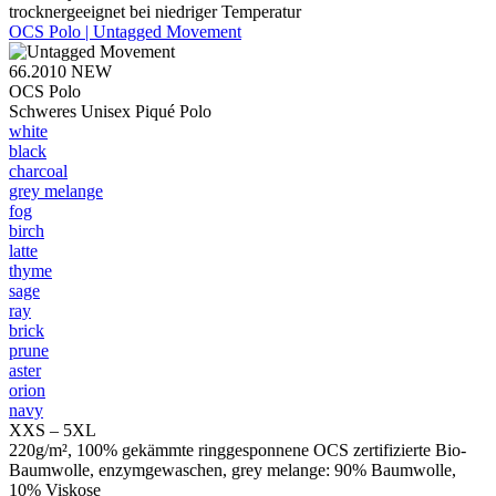
trocknergeeignet bei niedriger Temperatur
OCS Polo | Untagged Movement
66.2010
NEW
OCS Polo
Schweres Unisex Piqué Polo
white
black
charcoal
grey melange
fog
birch
latte
thyme
sage
ray
brick
prune
aster
orion
navy
XXS – 5XL
220g/m², 100% gekämmte ringgesponnene OCS zertifizierte Bio-
Baumwolle, enzymgewaschen, grey melange: 90% Baumwolle,
10% Viskose