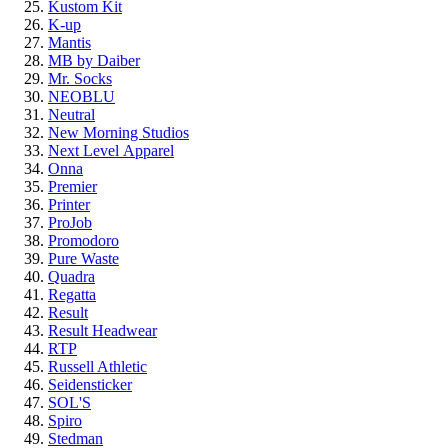
Kustom Kit
K-up
Mantis
MB by Daiber
Mr. Socks
NEOBLU
Neutral
New Morning Studios
Next Level
Apparel
Onna
Premier
Printer
ProJob
Promodoro
Pure Waste
Quadra
Regatta
Result
Result Headwear
RTP
Russell Athletic
Seidensticker
SOL'S
Spiro
Stedman