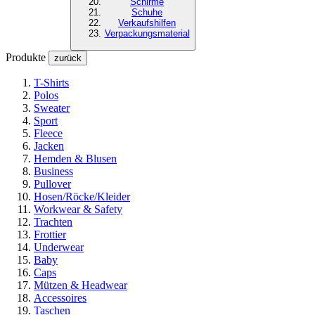
Schirme
Schuhe
Verkaufshilfen
Verpackungsmaterial
Produkte
zurück
T-Shirts
Polos
Sweater
Sport
Fleece
Jacken
Hemden & Blusen
Business
Pullover
Hosen/Röcke/Kleider
Workwear & Safety
Trachten
Frottier
Underwear
Baby
Caps
Mützen & Headwear
Accessoires
Taschen