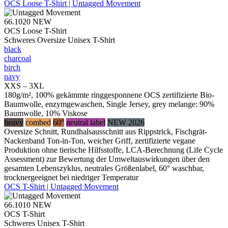
OCS Loose T-Shirt | Untagged Movement
66.1020
NEW
OCS Loose T-Shirt
Schweres Oversize Unisex T-Shirt
black
charcoal
birch
navy
XXS – 3XL
180g/m², 100% gekämmte ringgesponnene OCS zertifizierte Bio-
Baumwolle, enzymgewaschen, Single Jersey, grey melange: 90%
Baumwolle, 10% Viskose
heavy
combed
60°
neutral label
NEW 2026
Oversize Schnitt, Rundhalsausschnitt aus Rippstrick, Fischgrät-
Nackenband Ton-in-Ton, weicher Griff, zertifizierte vegane
Produktion ohne tierische Hilfsstoffe, LCA-Berechnung (Life Cycle
Assessment) zur Bewertung der Umweltauswirkungen über den
gesamten Lebenszyklus, neutrales Größenlabel, 60° waschbar,
trocknergeeignet bei niedriger Temperatur
OCS T-Shirt | Untagged Movement
66.1010
NEW
OCS T-Shirt
Schweres Unisex T-Shirt