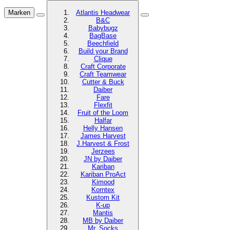
Marken
Atlantis Headwear
B&C
Babybugz
BagBase
Beechfield
Build your Brand
Clique
Craft Corporate
Craft Teamwear
Cutter & Buck
Daiber
Fare
Flexfit
Fruit of the Loom
Halfar
Helly Hansen
James Harvest
J.Harvest & Frost
Jerzees
JN by Daiber
Kariban
Kariban ProAct
Kimood
Korntex
Kustom Kit
K-up
Mantis
MB by Daiber
Mr. Socks