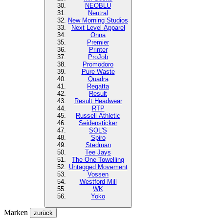
NEOBLU
Neutral
New Morning Studios
Next Level
Apparel
Onna
Premier
Printer
ProJob
Promodoro
Pure Waste
Quadra
Regatta
Result
Result Headwear
RTP
Russell Athletic
Seidensticker
SOL'S
Spiro
Stedman
Tee Jays
The One Towelling
Untagged Movement
Vossen
Westford Mill
WK
Yoko
Marken
zurück