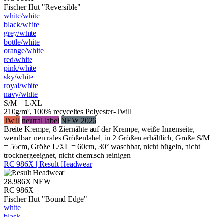
Fischer Hut "Reversible"
white/​white
black/​white
grey/​white
bottle/​white
orange/​white
red/​white
pink/​white
sky/​white
royal/​white
navy/​white
S/M – L/XL
210g/m², 100% recyceltes Polyester-Twill
Twill
neutral label
NEW 2026
Breite Krempe, 8 Ziernähte auf der Krempe, weiße Innenseite,
wendbar, neutrales Größenlabel, in 2 Größen erhältlich, Größe S/M
= 56cm, Größe L/XL = 60cm, 30° waschbar, nicht bügeln, nicht
trocknergeeignet, nicht chemisch reinigen
RC 986X | Result Headwear
28.986X
NEW
RC 986X
Fischer Hut "Bound Edge"
white
black