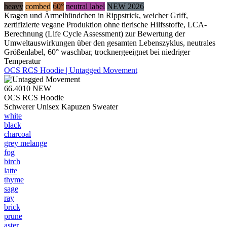
heavy
combed
60°
neutral label
NEW 2026
Kragen und Ärmelbündchen in Rippstrick, weicher Griff,
zertifizierte vegane Produktion ohne tierische Hilfsstoffe, LCA-
Berechnung (Life Cycle Assessment) zur Bewertung der
Umweltauswirkungen über den gesamten Lebenszyklus, neutrales
Größenlabel, 60° waschbar, trocknergeeignet bei niedriger
Temperatur
OCS RCS Hoodie | Untagged Movement
66.4010
NEW
OCS RCS Hoodie
Schwerer Unisex Kapuzen Sweater
white
black
charcoal
grey melange
fog
birch
latte
thyme
sage
ray
brick
prune
aster