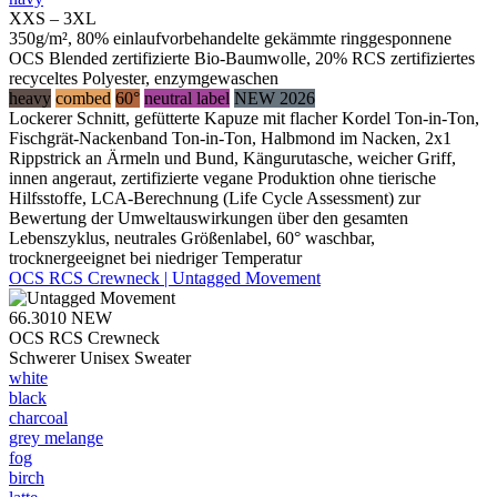
XXS – 3XL
350g/m², 80% einlaufvorbehandelte gekämmte ringgesponnene
OCS Blended zertifizierte Bio-Baumwolle, 20% RCS zertifiziertes
recyceltes Polyester, enzymgewaschen
heavy
combed
60°
neutral label
NEW 2026
Lockerer Schnitt, gefütterte Kapuze mit flacher Kordel Ton-in-Ton,
Fischgrät-Nackenband Ton-in-Ton, Halbmond im Nacken, 2x1
Rippstrick an Ärmeln und Bund, Kängurutasche, weicher Griff,
innen angeraut, zertifizierte vegane Produktion ohne tierische
Hilfsstoffe, LCA-Berechnung (Life Cycle Assessment) zur
Bewertung der Umweltauswirkungen über den gesamten
Lebenszyklus, neutrales Größenlabel, 60° waschbar,
trocknergeeignet bei niedriger Temperatur
OCS RCS Crewneck | Untagged Movement
66.3010
NEW
OCS RCS Crewneck
Schwerer Unisex Sweater
white
black
charcoal
grey melange
fog
birch