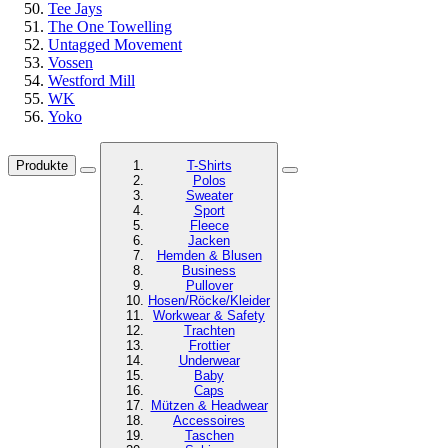
Tee Jays
The One Towelling
Untagged Movement
Vossen
Westford Mill
WK
Yoko
Produkte
T-Shirts
Polos
Sweater
Sport
Fleece
Jacken
Hemden & Blusen
Business
Pullover
Hosen/Röcke/Kleider
Workwear & Safety
Trachten
Frottier
Underwear
Baby
Caps
Mützen & Headwear
Accessoires
Taschen