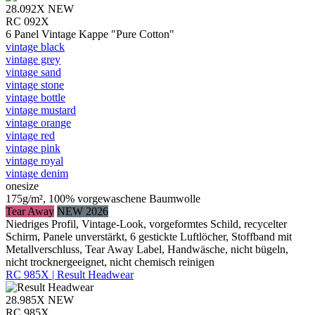
28.092X
NEW
RC 092X
6 Panel Vintage Kappe "Pure Cotton"
vintage black
vintage grey
vintage sand
vintage stone
vintage bottle
vintage mustard
vintage orange
vintage red
vintage pink
vintage royal
vintage denim
onesize
175g/m², 100% vorgewaschene Baumwolle
Tear Away
NEW 2026
Niedriges Profil, Vintage-Look, vorgeformtes Schild, recycelter
Schirm, Panele unverstärkt, 6 gestickte Luftlöcher, Stoffband mit
Metallverschluss, Tear Away Label, Handwäsche, nicht bügeln,
nicht trocknergeeignet, nicht chemisch reinigen
RC 985X | Result Headwear
28.985X
NEW
RC 985X