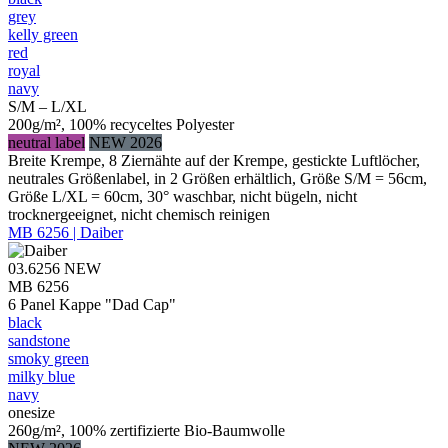
grey
kelly green
red
royal
navy
S/M – L/XL
200g/m², 100% recyceltes Polyester
neutral label
NEW 2026
Breite Krempe, 8 Ziernähte auf der Krempe, gestickte Luftlöcher,
neutrales Größenlabel, in 2 Größen erhältlich, Größe S/M = 56cm,
Größe L/XL = 60cm, 30° waschbar, nicht bügeln, nicht
trocknergeeignet, nicht chemisch reinigen
MB 6256 | Daiber
03.6256
NEW
MB 6256
6 Panel Kappe "Dad Cap"
black
sandstone
smoky green
milky blue
navy
onesize
260g/m², 100% zertifizierte Bio-Baumwolle