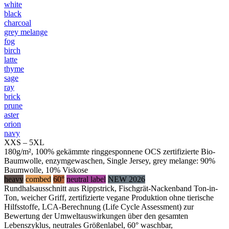
white
black
charcoal
grey melange
fog
birch
latte
thyme
sage
ray
brick
prune
aster
orion
navy
XXS – 5XL
180g/m², 100% gekämmte ringgesponnene OCS zertifizierte Bio-
Baumwolle, enzymgewaschen, Single Jersey, grey melange: 90%
Baumwolle, 10% Viskose
heavy
combed
60°
neutral label
NEW 2026
Rundhalsausschnitt aus Rippstrick, Fischgrät-Nackenband Ton-in-
Ton, weicher Griff, zertifizierte vegane Produktion ohne tierische
Hilfsstoffe, LCA-Berechnung (Life Cycle Assessment) zur
Bewertung der Umweltauswirkungen über den gesamten
Lebenszyklus, neutrales Größenlabel, 60° waschbar,