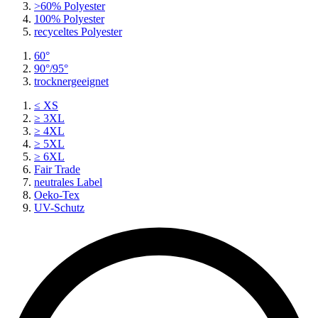
>60% Polyester
100% Polyester
recyceltes
Polyester
60°
90°/95°
trocknergeeignet
≤ XS
≥ 3XL
≥ 4XL
≥ 5XL
≥ 6XL
Fair Trade
neutrales Label
Oeko-Tex
UV-Schutz