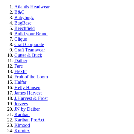
Atlantis Headwear
B&C
Babybugz
BagBase
Beechfield
Build your Brand
Clique
Craft Corporate
Craft Teamwear
Cutter & Buck
Daiber
Fare
Flexfit
Fruit of the Loom
Halfar
Helly Hansen
James Harvest
J.Harvest & Frost
Jerzees
JN by Daiber
Kariban
Kariban ProAct
Kimood
Korntex