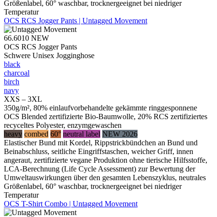
Größenlabel, 60° waschbar, trocknergeeignet bei niedriger
Temperatur
OCS RCS Jogger Pants | Untagged Movement
66.6010
NEW
OCS RCS Jogger Pants
Schwere Unisex Jogginghose
black
charcoal
birch
navy
XXS – 3XL
350g/m², 80% einlaufvorbehandelte gekämmte ringgesponnene
OCS Blended zertifizierte Bio-Baumwolle, 20% RCS zertifiziertes
recyceltes Polyester, enzymgewaschen
heavy
combed
60°
neutral label
NEW 2026
Elastischer Bund mit Kordel, Rippstrickbündchen an Bund und
Beinabschluss, seitliche Eingriffstaschen, weicher Griff, innen
angeraut, zertifizierte vegane Produktion ohne tierische Hilfsstoffe,
LCA-Berechnung (Life Cycle Assessment) zur Bewertung der
Umweltauswirkungen über den gesamten Lebenszyklus, neutrales
Größenlabel, 60° waschbar, trocknergeeignet bei niedriger
Temperatur
OCS T-Shirt Combo | Untagged Movement