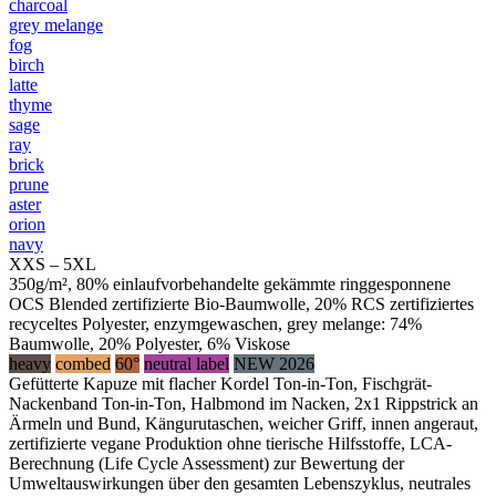
charcoal
grey melange
fog
birch
latte
thyme
sage
ray
brick
prune
aster
orion
navy
XXS – 5XL
350g/m², 80% einlaufvorbehandelte gekämmte ringgesponnene
OCS Blended zertifizierte Bio-Baumwolle, 20% RCS zertifiziertes
recyceltes Polyester, enzymgewaschen, grey melange: 74%
Baumwolle, 20% Polyester, 6% Viskose
heavy
combed
60°
neutral label
NEW 2026
Gefütterte Kapuze mit flacher Kordel Ton-in-Ton, Fischgrät-
Nackenband Ton-in-Ton, Halbmond im Nacken, 2x1 Rippstrick an
Ärmeln und Bund, Kängurutaschen, weicher Griff, innen angeraut,
zertifizierte vegane Produktion ohne tierische Hilfsstoffe, LCA-
Berechnung (Life Cycle Assessment) zur Bewertung der
Umweltauswirkungen über den gesamten Lebenszyklus, neutrales