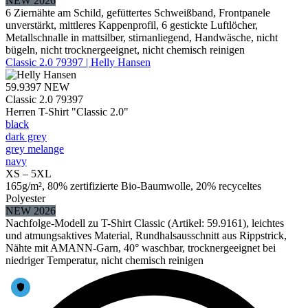
NEW 2026
6 Ziernähte am Schild, gefüttertes Schweißband, Frontpanele
unverstärkt, mittleres Kappenprofil, 6 gestickte Luftlöcher,
Metallschnalle in mattsilber, stirnanliegend, Handwäsche, nicht
bügeln, nicht trocknergeeignet, nicht chemisch reinigen
Classic 2.0 79397 | Helly Hansen
59.9397
NEW
Classic 2.0 79397
Herren T-Shirt "Classic 2.0"
black
dark grey
grey melange
navy
XS – 5XL
165g/m², 80% zertifizierte Bio-Baumwolle, 20% recyceltes
Polyester
NEW 2026
Nachfolge-Modell zu T-Shirt Classic (Artikel: 59.9161), leichtes
und atmungsaktives Material, Rundhalsausschnitt aus Rippstrick,
Nähte mit AMANN-Garn, 40° waschbar, trocknergeeignet bei
niedriger Temperatur, nicht chemisch reinigen