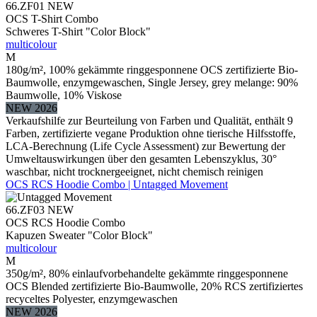
66.ZF01
NEW
OCS T-Shirt Combo
Schweres T-Shirt "Color Block"
multicolour
M
180g/m², 100% gekämmte ringgesponnene OCS zertifizierte Bio-
Baumwolle, enzymgewaschen, Single Jersey, grey melange: 90%
Baumwolle, 10% Viskose
NEW 2026
Verkaufshilfe zur Beurteilung von Farben und Qualität, enthält 9
Farben, zertifizierte vegane Produktion ohne tierische Hilfsstoffe,
LCA-Berechnung (Life Cycle Assessment) zur Bewertung der
Umweltauswirkungen über den gesamten Lebenszyklus, 30°
waschbar, nicht trocknergeeignet, nicht chemisch reinigen
OCS RCS Hoodie Combo | Untagged Movement
66.ZF03
NEW
OCS RCS Hoodie Combo
Kapuzen Sweater "Color Block"
multicolour
M
350g/m², 80% einlaufvorbehandelte gekämmte ringgesponnene
OCS Blended zertifizierte Bio-Baumwolle, 20% RCS zertifiziertes
recyceltes Polyester, enzymgewaschen
NEW 2026