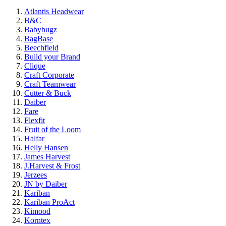
Atlantis Headwear
B&C
Babybugz
BagBase
Beechfield
Build your Brand
Clique
Craft Corporate
Craft Teamwear
Cutter & Buck
Daiber
Fare
Flexfit
Fruit of the Loom
Halfar
Helly Hansen
James Harvest
J.Harvest & Frost
Jerzees
JN by Daiber
Kariban
Kariban ProAct
Kimood
Korntex