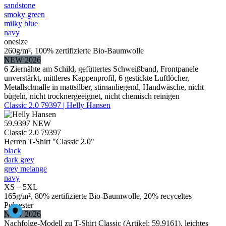
sandstone
smoky green
milky blue
navy
onesize
260g/m², 100% zertifizierte Bio-Baumwolle
NEW 2026
6 Ziernähte am Schild, gefüttertes Schweißband, Frontpanele
unverstärkt, mittleres Kappenprofil, 6 gestickte Luftlöcher,
Metallschnalle in mattsilber, stirnanliegend, Handwäsche, nicht
bügeln, nicht trocknergeeignet, nicht chemisch reinigen
Classic 2.0 79397 | Helly Hansen
59.9397
NEW
Classic 2.0 79397
Herren T-Shirt "Classic 2.0"
black
dark grey
grey melange
navy
XS – 5XL
165g/m², 80% zertifizierte Bio-Baumwolle, 20% recyceltes
Polyester
NEW 2026
Nachfolge-Modell zu T-Shirt Classic (Artikel: 59.9161), leichtes