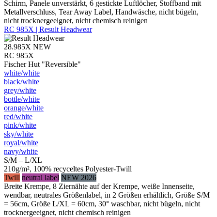
Schirm, Panele unverstärkt, 6 gestickte Luftlöcher, Stoffband mit
Metallverschluss, Tear Away Label, Handwäsche, nicht bügeln,
nicht trocknergeeignet, nicht chemisch reinigen
RC 985X | Result Headwear
28.985X
NEW
RC 985X
Fischer Hut "Reversible"
white/​white
black/​white
grey/​white
bottle/​white
orange/​white
red/​white
pink/​white
sky/​white
royal/​white
navy/​white
S/M – L/XL
210g/m², 100% recyceltes Polyester-Twill
Twill
neutral label
NEW 2026
Breite Krempe, 8 Ziernähte auf der Krempe, weiße Innenseite,
wendbar, neutrales Größenlabel, in 2 Größen erhältlich, Größe S/M
= 56cm, Größe L/XL = 60cm, 30° waschbar, nicht bügeln, nicht
trocknergeeignet, nicht chemisch reinigen