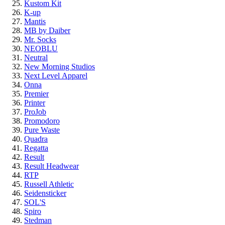
Kustom Kit
K-up
Mantis
MB by Daiber
Mr. Socks
NEOBLU
Neutral
New Morning Studios
Next Level
Apparel
Onna
Premier
Printer
ProJob
Promodoro
Pure Waste
Quadra
Regatta
Result
Result Headwear
RTP
Russell Athletic
Seidensticker
SOL'S
Spiro
Stedman