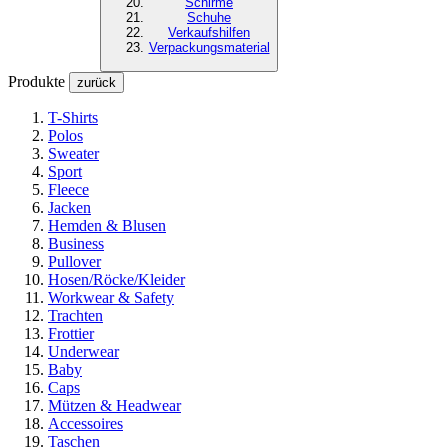
Schirme
Schuhe
Verkaufshilfen
Verpackungsmaterial
Produkte
zurück
T-Shirts
Polos
Sweater
Sport
Fleece
Jacken
Hemden & Blusen
Business
Pullover
Hosen/Röcke/Kleider
Workwear & Safety
Trachten
Frottier
Underwear
Baby
Caps
Mützen & Headwear
Accessoires
Taschen