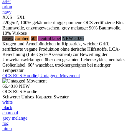
aster
orion
navy
XXS – 5XL
220g/m², 100% gekämmte ringgesponnene OCS zertifizierte Bio-
Baumwolle, enzymgewaschen, grey melange: 90% Baumwolle,
10% Viskose
heavy
combed
60°
neutral label
NEW 2026
Kragen und Ärmelbündchen in Rippstrick, weicher Griff,
zertifizierte vegane Produktion ohne tierische Hilfsstoffe, LCA-
Berechnung (Life Cycle Assessment) zur Bewertung der
Umweltauswirkungen über den gesamten Lebenszyklus, neutrales
Größenlabel, 60° waschbar, trocknergeeignet bei niedriger
Temperatur
OCS RCS Hoodie | Untagged Movement
66.4010
NEW
OCS RCS Hoodie
Schwerer Unisex Kapuzen Sweater
white
black
charcoal
grey melange
fog
birch