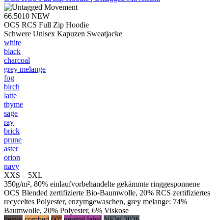
66.5010
NEW
OCS RCS Full Zip Hoodie
Schwere Unisex Kapuzen Sweatjacke
white
black
charcoal
grey melange
fog
birch
latte
thyme
sage
ray
brick
prune
aster
orion
navy
XXS – 5XL
350g/m², 80% einlaufvorbehandelte gekämmte ringgesponnene
OCS Blended zertifizierte Bio-Baumwolle, 20% RCS zertifiziertes
recyceltes Polyester, enzymgewaschen, grey melange: 74%
Baumwolle, 20% Polyester, 6% Viskose
heavy
combed
60°
neutral label
NEW 2026