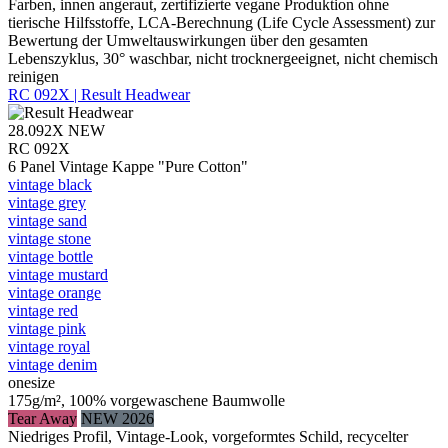
Farben, innen angeraut, zertifizierte vegane Produktion ohne
tierische Hilfsstoffe, LCA-Berechnung (Life Cycle Assessment) zur
Bewertung der Umweltauswirkungen über den gesamten
Lebenszyklus, 30° waschbar, nicht trocknergeeignet, nicht chemisch
reinigen
RC 092X | Result Headwear
28.092X
NEW
RC 092X
6 Panel Vintage Kappe "Pure Cotton"
vintage black
vintage grey
vintage sand
vintage stone
vintage bottle
vintage mustard
vintage orange
vintage red
vintage pink
vintage royal
vintage denim
onesize
175g/m², 100% vorgewaschene Baumwolle
Tear Away
NEW 2026
Niedriges Profil, Vintage-Look, vorgeformtes Schild, recycelter