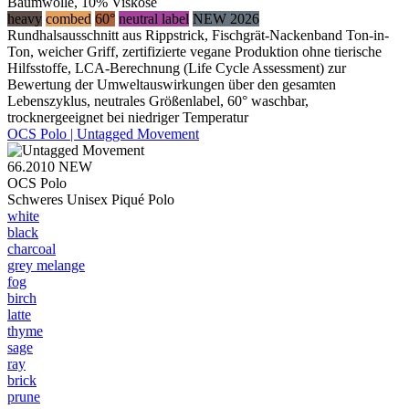
Baumwolle, 10% Viskose
heavy
combed
60°
neutral label
NEW 2026
Rundhalsausschnitt aus Rippstrick, Fischgrät-Nackenband Ton-in-
Ton, weicher Griff, zertifizierte vegane Produktion ohne tierische
Hilfsstoffe, LCA-Berechnung (Life Cycle Assessment) zur
Bewertung der Umweltauswirkungen über den gesamten
Lebenszyklus, neutrales Größenlabel, 60° waschbar,
trocknergeeignet bei niedriger Temperatur
OCS Polo | Untagged Movement
66.2010
NEW
OCS Polo
Schweres Unisex Piqué Polo
white
black
charcoal
grey melange
fog
birch
latte
thyme
sage
ray
brick
prune