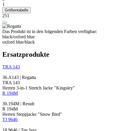
1
Größentabelle
251
Das Produkt ist in den folgenden Farben verfügbar:
black/​oxford blue
oxford blue/​black
Ersatzprodukte
TRA 143
36.A143 | Regatta
TRA 143
Herren 3-in-1 Stretch Jacke "Kingsley"
R 194M
30.194M | Result
R 194M
Herren Steppjacke "Snow Bird"
TJ 9646
18.9646 | Tee Jays