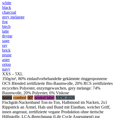
white
black
charcoal
grey melange
fog
birch
latte
thyme
sage
ray
brick
prune
aster
orion
navy
XXS – 5XL
350g/m², 80% einlaufvorbehandelte gekämmte ringgesponnene
OCS Blended zertifizierte Bio-Baumwolle, 20% RCS zertifiziertes
recyceltes Polyester, enzymgewaschen, grey melange: 74%
Baumwolle, 20% Polyester, 6% Viskose
heavy
combed
60°
neutral label
NEW 2026
Fischgrät-Nackenband Ton-in-Ton, Halbmond im Nacken, 2x1
Rippstrick an Ärmel, Hals und Bund mit Elasthan, weicher Griff,
innen angeraut, zertifizierte vegane Produktion ohne tierische
Hilfsstoffe, LCA-Berechnung (Life Cycle Assessment) zur