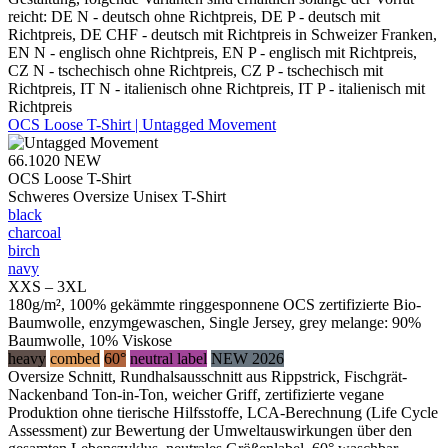
reicht: DE N - deutsch ohne Richtpreis, DE P - deutsch mit
Richtpreis, DE CHF - deutsch mit Richtpreis in Schweizer Franken,
EN N - englisch ohne Richtpreis, EN P - englisch mit Richtpreis,
CZ N - tschechisch ohne Richtpreis, CZ P - tschechisch mit
Richtpreis, IT N - italienisch ohne Richtpreis, IT P - italienisch mit
Richtpreis
OCS Loose T-Shirt | Untagged Movement
66.1020
NEW
OCS Loose T-Shirt
Schweres Oversize Unisex T-Shirt
black
charcoal
birch
navy
XXS – 3XL
180g/m², 100% gekämmte ringgesponnene OCS zertifizierte Bio-
Baumwolle, enzymgewaschen, Single Jersey, grey melange: 90%
Baumwolle, 10% Viskose
heavy
combed
60°
neutral label
NEW 2026
Oversize Schnitt, Rundhalsausschnitt aus Rippstrick, Fischgrät-
Nackenband Ton-in-Ton, weicher Griff, zertifizierte vegane
Produktion ohne tierische Hilfsstoffe, LCA-Berechnung (Life Cycle
Assessment) zur Bewertung der Umweltauswirkungen über den