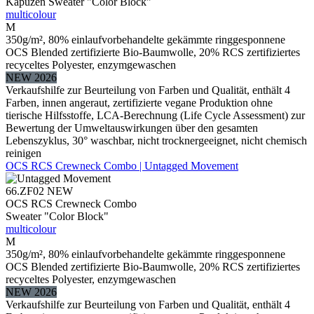
Kapuzen Sweater "Color Block"
multicolour
M
350g/m², 80% einlaufvorbehandelte gekämmte ringgesponnene
OCS Blended zertifizierte Bio-Baumwolle, 20% RCS zertifiziertes
recyceltes Polyester, enzymgewaschen
NEW 2026
Verkaufshilfe zur Beurteilung von Farben und Qualität, enthält 4
Farben, innen angeraut, zertifizierte vegane Produktion ohne
tierische Hilfsstoffe, LCA-Berechnung (Life Cycle Assessment) zur
Bewertung der Umweltauswirkungen über den gesamten
Lebenszyklus, 30° waschbar, nicht trocknergeeignet, nicht chemisch
reinigen
OCS RCS Crewneck Combo | Untagged Movement
66.ZF02
NEW
OCS RCS Crewneck Combo
Sweater "Color Block"
multicolour
M
350g/m², 80% einlaufvorbehandelte gekämmte ringgesponnene
OCS Blended zertifizierte Bio-Baumwolle, 20% RCS zertifiziertes
recyceltes Polyester, enzymgewaschen
NEW 2026
Verkaufshilfe zur Beurteilung von Farben und Qualität, enthält 4