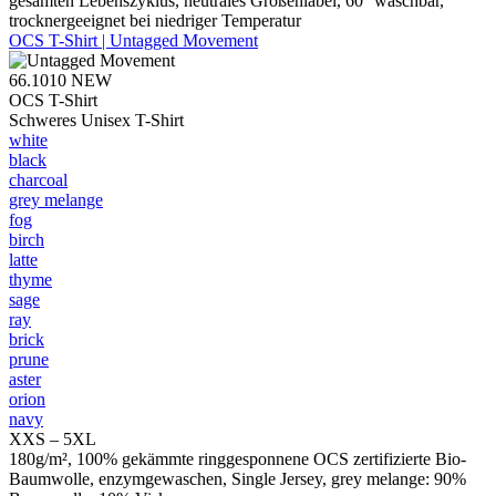
gesamten Lebenszyklus, neutrales Größenlabel, 60° waschbar,
trocknergeeignet bei niedriger Temperatur
OCS T-Shirt | Untagged Movement
66.1010
NEW
OCS T-Shirt
Schweres Unisex T-Shirt
white
black
charcoal
grey melange
fog
birch
latte
thyme
sage
ray
brick
prune
aster
orion
navy
XXS – 5XL
180g/m², 100% gekämmte ringgesponnene OCS zertifizierte Bio-
Baumwolle, enzymgewaschen, Single Jersey, grey melange: 90%