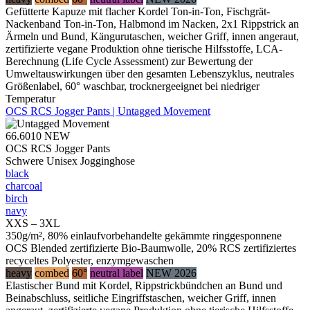
Gefütterte Kapuze mit flacher Kordel Ton-in-Ton, Fischgrät-
Nackenband Ton-in-Ton, Halbmond im Nacken, 2x1 Rippstrick an
Ärmeln und Bund, Kängurutaschen, weicher Griff, innen angeraut,
zertifizierte vegane Produktion ohne tierische Hilfsstoffe, LCA-
Berechnung (Life Cycle Assessment) zur Bewertung der
Umweltauswirkungen über den gesamten Lebenszyklus, neutrales
Größenlabel, 60° waschbar, trocknergeeignet bei niedriger
Temperatur
OCS RCS Jogger Pants | Untagged Movement
66.6010
NEW
OCS RCS Jogger Pants
Schwere Unisex Jogginghose
black
charcoal
birch
navy
XXS – 3XL
350g/m², 80% einlaufvorbehandelte gekämmte ringgesponnene
OCS Blended zertifizierte Bio-Baumwolle, 20% RCS zertifiziertes
recyceltes Polyester, enzymgewaschen
heavy
combed
60°
neutral label
NEW 2026
Elastischer Bund mit Kordel, Rippstrickbündchen an Bund und
Beinabschluss, seitliche Eingriffstaschen, weicher Griff, innen