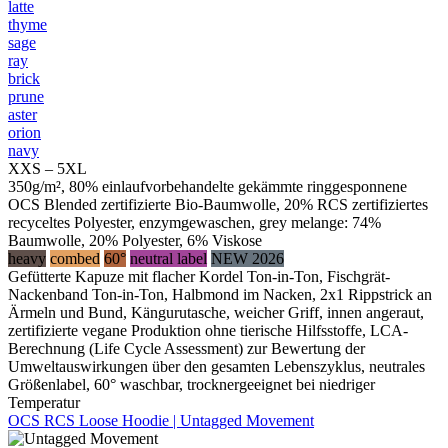
latte
thyme
sage
ray
brick
prune
aster
orion
navy
XXS – 5XL
350g/m², 80% einlaufvorbehandelte gekämmte ringgesponnene
OCS Blended zertifizierte Bio-Baumwolle, 20% RCS zertifiziertes
recyceltes Polyester, enzymgewaschen, grey melange: 74%
Baumwolle, 20% Polyester, 6% Viskose
heavy
combed
60°
neutral label
NEW 2026
Gefütterte Kapuze mit flacher Kordel Ton-in-Ton, Fischgrät-
Nackenband Ton-in-Ton, Halbmond im Nacken, 2x1 Rippstrick an
Ärmeln und Bund, Kängurutasche, weicher Griff, innen angeraut,
zertifizierte vegane Produktion ohne tierische Hilfsstoffe, LCA-
Berechnung (Life Cycle Assessment) zur Bewertung der
Umweltauswirkungen über den gesamten Lebenszyklus, neutrales
Größenlabel, 60° waschbar, trocknergeeignet bei niedriger
Temperatur
OCS RCS Loose Hoodie | Untagged Movement