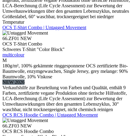
angeraut, zertifizierte vegane Produktion ohne tierische Hilfsstoffe,
LCA-Berechnung (Life Cycle Assessment) zur Bewertung der
Umweltauswirkungen über den gesamten Lebenszyklus, neutrales
Größenlabel, 60° waschbar, trocknergeeignet bei niedriger
Temperatur
OCS T-Shirt Combo | Untagged Movement
66.ZF01
NEW
OCS T-Shirt Combo
Schweres T-Shirt "Color Block"
multicolour
M
180g/m², 100% gekämmte ringgesponnene OCS zertifizierte Bio-
Baumwolle, enzymgewaschen, Single Jersey, grey melange: 90%
Baumwolle, 10% Viskose
NEW 2026
Verkaufshilfe zur Beurteilung von Farben und Qualität, enthält 9
Farben, zertifizierte vegane Produktion ohne tierische Hilfsstoffe,
LCA-Berechnung (Life Cycle Assessment) zur Bewertung der
Umweltauswirkungen über den gesamten Lebenszyklus, 30°
waschbar, nicht trocknergeeignet, nicht chemisch reinigen
OCS RCS Hoodie Combo | Untagged Movement
66.ZF03
NEW
OCS RCS Hoodie Combo