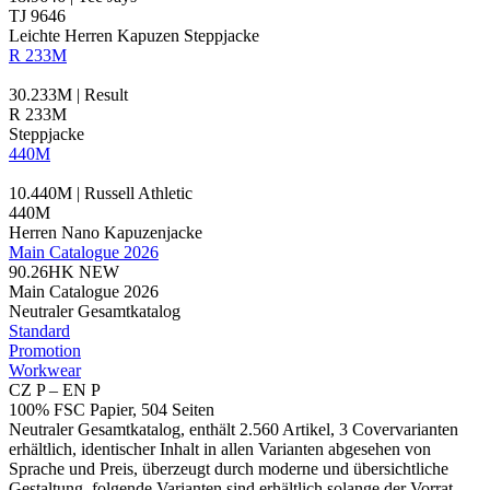
TJ 9646
Leichte Herren Kapuzen Steppjacke
R 233M
30.233M | Result
R 233M
Steppjacke
440M
10.440M | Russell Athletic
440M
Herren Nano Kapuzenjacke
Main Catalogue 2026
90.26HK
NEW
Main Catalogue 2026
Neutraler Gesamtkatalog
Standard
Promotion
Workwear
CZ P – EN P
100% FSC Papier, 504 Seiten
Neutraler Gesamtkatalog, enthält 2.560 Artikel, 3 Covervarianten
erhältlich, identischer Inhalt in allen Varianten abgesehen von
Sprache und Preis, überzeugt durch moderne und übersichtliche
Gestaltung, folgende Varianten sind erhältlich solange der Vorrat