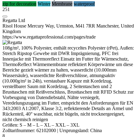
zip for decoration
Winter
Membrane
waterproof
251
Regatta Ltd
Risol House Mercury Way, Urmston, M41 7RR Manchester, United
Kingdom
https://www.regattaprofessional.com/pages/trade
108g/m², 100%
Polyester
, enthält recyceltes
Polyester
(rPet), Außen:
Stretch
Ripstop
Gewebe mit
DWR
Imprägnierung, PFC frei
Innenjacke mit Thermoreflect Einsatz im Futter für Wärmeschutz,
ThermoReflect Wärmemembrane reflektiert Körperwärme um diese
Bereiche gezielt wärmer zu halten,
wasserdicht
(10.000mm
Wassersäule), wasserdichte Reißverschlüsse, atmungsaktiv
(10.000g/m² in 24h), verstaubare Kapuze mit Kordelzug,
verstellbarer Saum mit Kordelzug, 2 Seitentaschen und 2
Brusttaschen mit Reißverschluss, Brusttaschen mit RFID Schutz zur
Vorbeugung von Datendiebstahl, Nähte versiegelt,
Veredelungszugang im Futter, entspricht den Anforderungen für EN
343:2003 A1:2007, Klasse 3:2, reflektierende Details an Ärmel und
Rückenteil, 40° waschbar, nicht bügeln, nicht trocknergeeignet,
nicht chemisch reinigen
Größen:
S
–
M
–
L
–
XL
–
XXL
–
3XL
Zolltarifnummer:
62102000
|
Ursprungsland:
China
8