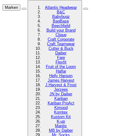
Marken
Atlantis Headwear
B&C
Babybugz
BagBase
Beechfield
Build your Brand
Clique
Craft Corporate
Craft Teamwear
Cutter & Buck
Daiber
Fare
Flexfit
Fruit of the Loom
Halfar
Helly Hansen
James Harvest
J.Harvest & Frost
Jerzees
JN by Daiber
Kariban
Kariban ProAct
Kimood
Korntex
Kustom Kit
K-up
Mantis
MB by Daiber
Mr. Socks