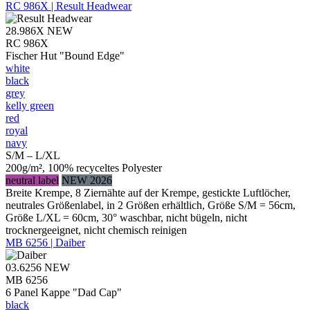
RC 986X | Result Headwear
28.986X
NEW
RC 986X
Fischer Hut "Bound Edge"
white
black
grey
kelly green
red
royal
navy
S/M – L/XL
200g/m², 100% recyceltes Polyester
neutral label
NEW 2026
Breite Krempe, 8 Ziernähte auf der Krempe, gestickte Luftlöcher,
neutrales Größenlabel, in 2 Größen erhältlich, Größe S/M = 56cm,
Größe L/XL = 60cm, 30° waschbar, nicht bügeln, nicht
trocknergeeignet, nicht chemisch reinigen
MB 6256 | Daiber
03.6256
NEW
MB 6256
6 Panel Kappe "Dad Cap"
black