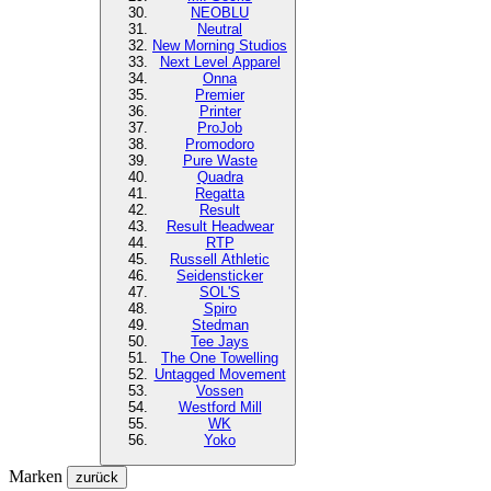
NEOBLU
Neutral
New Morning Studios
Next Level
Apparel
Onna
Premier
Printer
ProJob
Promodoro
Pure Waste
Quadra
Regatta
Result
Result Headwear
RTP
Russell Athletic
Seidensticker
SOL'S
Spiro
Stedman
Tee Jays
The One Towelling
Untagged Movement
Vossen
Westford Mill
WK
Yoko
Marken
zurück