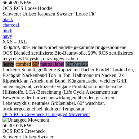
66.4020
NEW
OCS RCS Loose Hoodie
Schwerer Unisex Kapuzen Sweater "Loose Fit"
black
charcoal
birch
navy
XXS – 3XL
350g/m², 80% einlaufvorbehandelte gekämmte ringgesponnene
OCS Blended zertifizierte Bio-Baumwolle, 20% RCS zertifiziertes
recyceltes Polyester, enzymgewaschen
heavy
combed
60°
neutral label
NEW 2026
Lockerer Schnitt, gefütterte Kapuze mit flacher Kordel Ton-in-Ton,
Fischgrät-Nackenband Ton-in-Ton, Halbmond im Nacken, 2x1
Rippstrick an Ärmeln und Bund, Kängurutasche, weicher Griff,
innen angeraut, zertifizierte vegane Produktion ohne tierische
Hilfsstoffe, LCA-Berechnung (Life Cycle Assessment) zur
Bewertung der Umweltauswirkungen über den gesamten
Lebenszyklus, neutrales Größenlabel, 60° waschbar,
trocknergeeignet bei niedriger Temperatur
OCS RCS Crewneck | Untagged Movement
66.3010
NEW
OCS RCS Crewneck
Schwerer Unisex Sweater