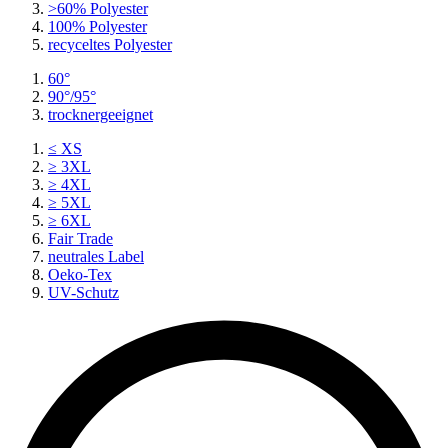
>60% Polyester
100% Polyester
recyceltes
Polyester
60°
90°/95°
trocknergeeignet
≤ XS
≥ 3XL
≥ 4XL
≥ 5XL
≥ 6XL
Fair Trade
neutrales Label
Oeko-Tex
UV-Schutz