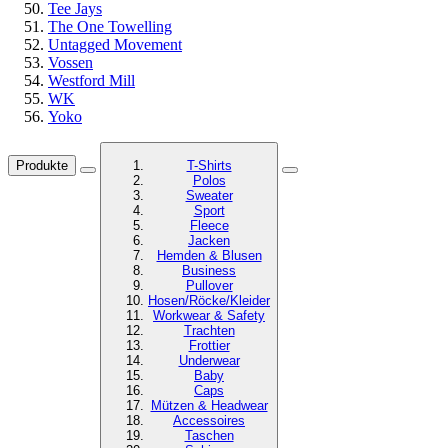
Tee Jays
The One Towelling
Untagged Movement
Vossen
Westford Mill
WK
Yoko
Produkte
T-Shirts
Polos
Sweater
Sport
Fleece
Jacken
Hemden & Blusen
Business
Pullover
Hosen/Röcke/Kleider
Workwear & Safety
Trachten
Frottier
Underwear
Baby
Caps
Mützen & Headwear
Accessoires
Taschen