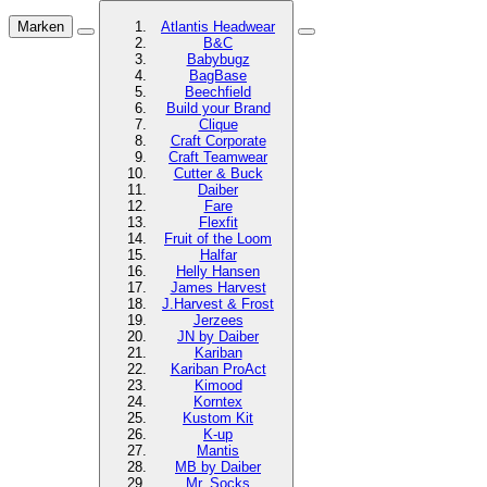
Marken
Atlantis Headwear
B&C
Babybugz
BagBase
Beechfield
Build your Brand
Clique
Craft Corporate
Craft Teamwear
Cutter & Buck
Daiber
Fare
Flexfit
Fruit of the Loom
Halfar
Helly Hansen
James Harvest
J.Harvest & Frost
Jerzees
JN by Daiber
Kariban
Kariban ProAct
Kimood
Korntex
Kustom Kit
K-up
Mantis
MB by Daiber
Mr. Socks