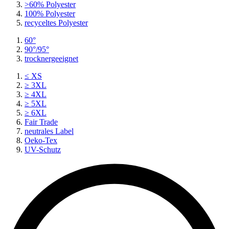
>60% Polyester
100% Polyester
recyceltes
Polyester
60°
90°/95°
trocknergeeignet
≤ XS
≥ 3XL
≥ 4XL
≥ 5XL
≥ 6XL
Fair Trade
neutrales Label
Oeko-Tex
UV-Schutz