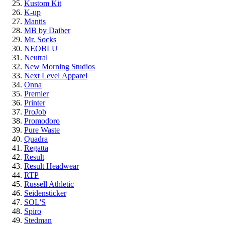
Kustom Kit
K-up
Mantis
MB by Daiber
Mr. Socks
NEOBLU
Neutral
New Morning Studios
Next Level
Apparel
Onna
Premier
Printer
ProJob
Promodoro
Pure Waste
Quadra
Regatta
Result
Result Headwear
RTP
Russell Athletic
Seidensticker
SOL'S
Spiro
Stedman