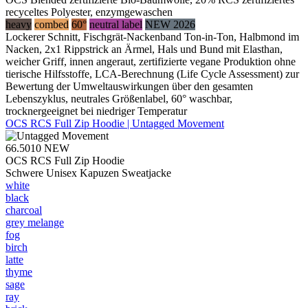
recyceltes Polyester, enzymgewaschen
heavy
combed
60°
neutral label
NEW 2026
Lockerer Schnitt, Fischgrät-Nackenband Ton-in-Ton, Halbmond im
Nacken, 2x1 Rippstrick an Ärmel, Hals und Bund mit Elasthan,
weicher Griff, innen angeraut, zertifizierte vegane Produktion ohne
tierische Hilfsstoffe, LCA-Berechnung (Life Cycle Assessment) zur
Bewertung der Umweltauswirkungen über den gesamten
Lebenszyklus, neutrales Größenlabel, 60° waschbar,
trocknergeeignet bei niedriger Temperatur
OCS RCS Full Zip Hoodie | Untagged Movement
66.5010
NEW
OCS RCS Full Zip Hoodie
Schwere Unisex Kapuzen Sweatjacke
white
black
charcoal
grey melange
fog
birch
latte
thyme
sage
ray