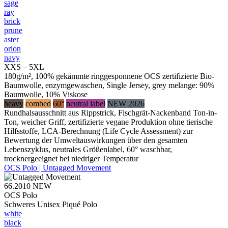
sage
ray
brick
prune
aster
orion
navy
XXS – 5XL
180g/m², 100% gekämmte ringgesponnene OCS zertifizierte Bio-
Baumwolle, enzymgewaschen, Single Jersey, grey melange: 90%
Baumwolle, 10% Viskose
heavy
combed
60°
neutral label
NEW 2026
Rundhalsausschnitt aus Rippstrick, Fischgrät-Nackenband Ton-in-
Ton, weicher Griff, zertifizierte vegane Produktion ohne tierische
Hilfsstoffe, LCA-Berechnung (Life Cycle Assessment) zur
Bewertung der Umweltauswirkungen über den gesamten
Lebenszyklus, neutrales Größenlabel, 60° waschbar,
trocknergeeignet bei niedriger Temperatur
OCS Polo | Untagged Movement
66.2010
NEW
OCS Polo
Schweres Unisex Piqué Polo
white
black