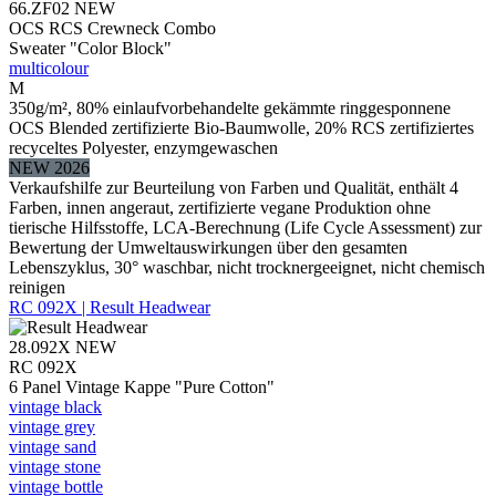
66.ZF02
NEW
OCS RCS Crewneck Combo
Sweater "Color Block"
multicolour
M
350g/m², 80% einlaufvorbehandelte gekämmte ringgesponnene
OCS Blended zertifizierte Bio-Baumwolle, 20% RCS zertifiziertes
recyceltes Polyester, enzymgewaschen
NEW 2026
Verkaufshilfe zur Beurteilung von Farben und Qualität, enthält 4
Farben, innen angeraut, zertifizierte vegane Produktion ohne
tierische Hilfsstoffe, LCA-Berechnung (Life Cycle Assessment) zur
Bewertung der Umweltauswirkungen über den gesamten
Lebenszyklus, 30° waschbar, nicht trocknergeeignet, nicht chemisch
reinigen
RC 092X | Result Headwear
28.092X
NEW
RC 092X
6 Panel Vintage Kappe "Pure Cotton"
vintage black
vintage grey
vintage sand
vintage stone
vintage bottle