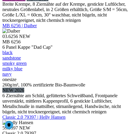
Breite Krempe, 8 Ziernähte auf der Krempe, gestickte Luftlöcher,
neutrales Größenlabel, in 2 Größen erhältlich, Größe S/M = 56cm,
Größe L/XL = 60cm, 30° waschbar, nicht bügeln, nicht
trocknergeeignet, nicht chemisch reinigen
MB 6256 | Daiber
03.6256
NEW
MB 6256
6 Panel Kappe "Dad Cap"
black
sandstone
smoky green
milky blue
navy
onesize
260g/m², 100% zertifizierte Bio-Baumwolle
NEW 2026
6 Ziernähte am Schild, gefüttertes Schweißband, Frontpanele
unverstärkt, mittleres Kappenprofil, 6 gestickte Luftlöcher,
Metallschnalle in mattsilber, stirnanliegend, Handwäsche, nicht
bügeln, nicht trocknergeeignet, nicht chemisch reinigen
Classic 2.0 79397 | Helly Hansen
59.9397
NEW
Classic 2.0 79397