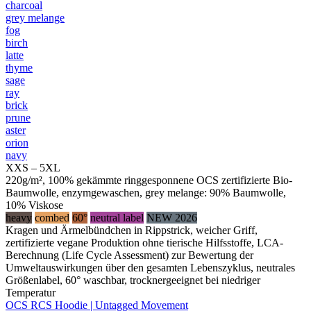
charcoal
grey melange
fog
birch
latte
thyme
sage
ray
brick
prune
aster
orion
navy
XXS – 5XL
220g/m², 100% gekämmte ringgesponnene OCS zertifizierte Bio-
Baumwolle, enzymgewaschen, grey melange: 90% Baumwolle,
10% Viskose
heavy
combed
60°
neutral label
NEW 2026
Kragen und Ärmelbündchen in Rippstrick, weicher Griff,
zertifizierte vegane Produktion ohne tierische Hilfsstoffe, LCA-
Berechnung (Life Cycle Assessment) zur Bewertung der
Umweltauswirkungen über den gesamten Lebenszyklus, neutrales
Größenlabel, 60° waschbar, trocknergeeignet bei niedriger
Temperatur
OCS RCS Hoodie | Untagged Movement