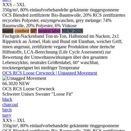
XXS – 5XL
350g/m², 80% einlaufvorbehandelte gekämmte ringgesponnene
OCS Blended zertifizierte Bio-Baumwolle, 20% RCS zertifiziertes
recyceltes Polyester, enzymgewaschen, grey melange: 74%
Baumwolle, 20% Polyester, 6% Viskose
heavy
combed
60°
neutral label
NEW 2026
Fischgrät-Nackenband Ton-in-Ton, Halbmond im Nacken, 2x1
Rippstrick an Ärmel, Hals und Bund mit Elasthan, weicher Griff,
innen angeraut, zertifizierte vegane Produktion ohne tierische
Hilfsstoffe, LCA-Berechnung (Life Cycle Assessment) zur
Bewertung der Umweltauswirkungen über den gesamten
Lebenszyklus, neutrales Größenlabel, 60° waschbar,
trocknergeeignet bei niedriger Temperatur
OCS RCS Loose Crewneck | Untagged Movement
66.3020
NEW
OCS RCS Loose Crewneck
Schwerer Unisex Sweater "Loose Fit"
black
charcoal
birch
navy
XXS – 3XL
350g/m², 80% einlaufvorbehandelte gekämmte ringgesponnene
OCS Blended zertifizierte Bio-Baumwolle, 20% RCS zertifiziertes