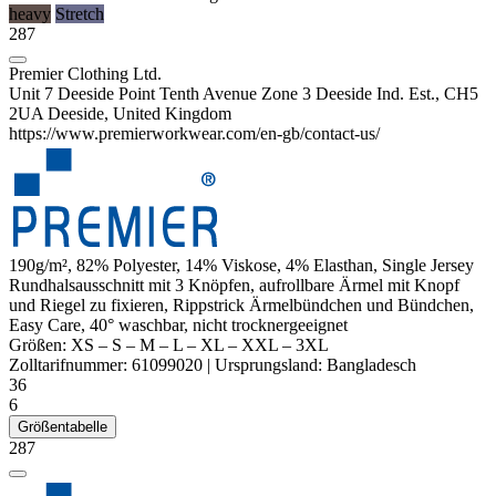
heavy
Stretch
287
Premier Clothing Ltd.
Unit 7 Deeside Point Tenth Avenue Zone 3 Deeside Ind. Est., CH5
2UA Deeside, United Kingdom
https://www.premierworkwear.com/en-gb/contact-us/
190g/m², 82%
Polyester
, 14%
Viskose
, 4%
Elasthan
,
Single Jersey
Rundhalsausschnitt mit 3 Knöpfen, aufrollbare Ärmel mit Knopf
und Riegel zu fixieren,
Rippstrick
Ärmelbündchen und Bündchen,
Easy Care, 40° waschbar, nicht trocknergeeignet
Größen:
XS
–
S
–
M
–
L
–
XL
–
XXL
–
3XL
Zolltarifnummer:
61099020
|
Ursprungsland:
Bangladesch
36
6
Größentabelle
287