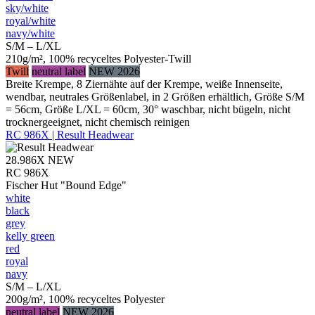
sky/​white
royal/​white
navy/​white
S/M – L/XL
210g/m², 100% recyceltes Polyester-Twill
Twill
neutral label
NEW 2026
Breite Krempe, 8 Ziernähte auf der Krempe, weiße Innenseite,
wendbar, neutrales Größenlabel, in 2 Größen erhältlich, Größe S/M
= 56cm, Größe L/XL = 60cm, 30° waschbar, nicht bügeln, nicht
trocknergeeignet, nicht chemisch reinigen
RC 986X | Result Headwear
28.986X
NEW
RC 986X
Fischer Hut "Bound Edge"
white
black
grey
kelly green
red
royal
navy
S/M – L/XL
200g/m², 100% recyceltes Polyester
neutral label
NEW 2026