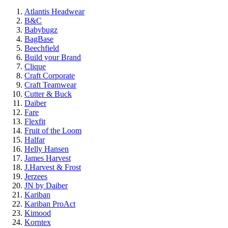
Atlantis Headwear
B&C
Babybugz
BagBase
Beechfield
Build your Brand
Clique
Craft Corporate
Craft Teamwear
Cutter & Buck
Daiber
Fare
Flexfit
Fruit of the Loom
Halfar
Helly Hansen
James Harvest
J.Harvest & Frost
Jerzees
JN by Daiber
Kariban
Kariban ProAct
Kimood
Korntex