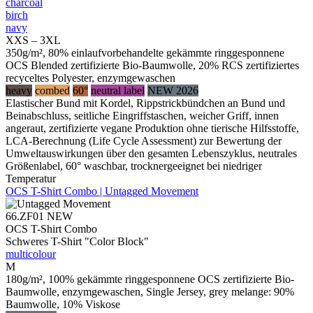
charcoal
birch
navy
XXS – 3XL
350g/m², 80% einlaufvorbehandelte gekämmte ringgesponnene
OCS Blended zertifizierte Bio-Baumwolle, 20% RCS zertifiziertes
recyceltes Polyester, enzymgewaschen
heavy
combed
60°
neutral label
NEW 2026
Elastischer Bund mit Kordel, Rippstrickbündchen an Bund und
Beinabschluss, seitliche Eingriffstaschen, weicher Griff, innen
angeraut, zertifizierte vegane Produktion ohne tierische Hilfsstoffe,
LCA-Berechnung (Life Cycle Assessment) zur Bewertung der
Umweltauswirkungen über den gesamten Lebenszyklus, neutrales
Größenlabel, 60° waschbar, trocknergeeignet bei niedriger
Temperatur
OCS T-Shirt Combo | Untagged Movement
66.ZF01
NEW
OCS T-Shirt Combo
Schweres T-Shirt "Color Block"
multicolour
M
180g/m², 100% gekämmte ringgesponnene OCS zertifizierte Bio-
Baumwolle, enzymgewaschen, Single Jersey, grey melange: 90%
Baumwolle, 10% Viskose