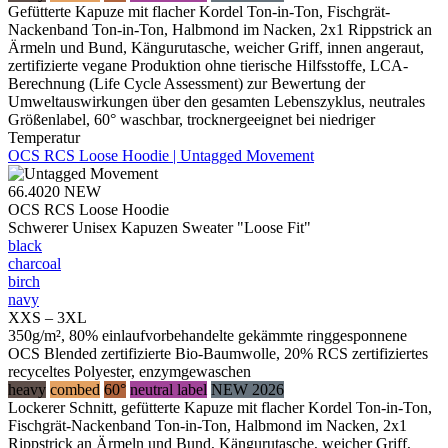
Gefütterte Kapuze mit flacher Kordel Ton-in-Ton, Fischgrät-
Nackenband Ton-in-Ton, Halbmond im Nacken, 2x1 Rippstrick an
Ärmeln und Bund, Kängurutasche, weicher Griff, innen angeraut,
zertifizierte vegane Produktion ohne tierische Hilfsstoffe, LCA-
Berechnung (Life Cycle Assessment) zur Bewertung der
Umweltauswirkungen über den gesamten Lebenszyklus, neutrales
Größenlabel, 60° waschbar, trocknergeeignet bei niedriger
Temperatur
OCS RCS Loose Hoodie | Untagged Movement
66.4020
NEW
OCS RCS Loose Hoodie
Schwerer Unisex Kapuzen Sweater "Loose Fit"
black
charcoal
birch
navy
XXS – 3XL
350g/m², 80% einlaufvorbehandelte gekämmte ringgesponnene
OCS Blended zertifizierte Bio-Baumwolle, 20% RCS zertifiziertes
recyceltes Polyester, enzymgewaschen
heavy
combed
60°
neutral label
NEW 2026
Lockerer Schnitt, gefütterte Kapuze mit flacher Kordel Ton-in-Ton,
Fischgrät-Nackenband Ton-in-Ton, Halbmond im Nacken, 2x1
Rippstrick an Ärmeln und Bund, Kängurutasche, weicher Griff,