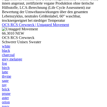
innen angeraut, zertifizierte vegane Produktion ohne tierische
Hilfsstoffe, LCA-Berechnung (Life Cycle Assessment) zur
Bewertung der Umweltauswirkungen über den gesamten
Lebenszyklus, neutrales Größenlabel, 60° waschbar,
trocknergeeignet bei niedriger Temperatur
OCS RCS Crewneck | Untagged Movement
66.3010
NEW
OCS RCS Crewneck
Schwerer Unisex Sweater
white
black
charcoal
grey melange
fog
birch
latte
thyme
sage
ray
brick
prune
aster
orion
navy