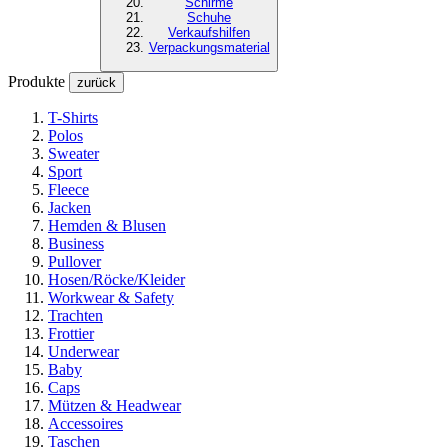
Schirme
Schuhe
Verkaufshilfen
Verpackungsmaterial
Produkte
zurück
T-Shirts
Polos
Sweater
Sport
Fleece
Jacken
Hemden & Blusen
Business
Pullover
Hosen/Röcke/Kleider
Workwear & Safety
Trachten
Frottier
Underwear
Baby
Caps
Mützen & Headwear
Accessoires
Taschen