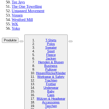
Tee Jays
The One Towelling
Untagged Movement
Vossen
Westford Mill
WK
Yoko
Produkte
T-Shirts
Polos
Sweater
Sport
Fleece
Jacken
Hemden & Blusen
Business
Pullover
Hosen/Röcke/Kleider
Workwear & Safety
Trachten
Frottier
Underwear
Baby
Caps
Mützen & Headwear
Accessoires
Taschen