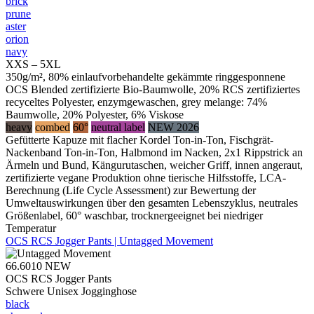
brick
prune
aster
orion
navy
XXS – 5XL
350g/m², 80% einlaufvorbehandelte gekämmte ringgesponnene
OCS Blended zertifizierte Bio-Baumwolle, 20% RCS zertifiziertes
recyceltes Polyester, enzymgewaschen, grey melange: 74%
Baumwolle, 20% Polyester, 6% Viskose
heavy
combed
60°
neutral label
NEW 2026
Gefütterte Kapuze mit flacher Kordel Ton-in-Ton, Fischgrät-
Nackenband Ton-in-Ton, Halbmond im Nacken, 2x1 Rippstrick an
Ärmeln und Bund, Kängurutaschen, weicher Griff, innen angeraut,
zertifizierte vegane Produktion ohne tierische Hilfsstoffe, LCA-
Berechnung (Life Cycle Assessment) zur Bewertung der
Umweltauswirkungen über den gesamten Lebenszyklus, neutrales
Größenlabel, 60° waschbar, trocknergeeignet bei niedriger
Temperatur
OCS RCS Jogger Pants | Untagged Movement
66.6010
NEW
OCS RCS Jogger Pants
Schwere Unisex Jogginghose
black