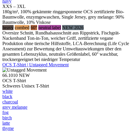
navy
XXS – 3XL
180g/m², 100% gekämmte ringgesponnene OCS zertifizierte Bio-
Baumwolle, enzymgewaschen, Single Jersey, grey melange: 90%
Baumwolle, 10% Viskose
heavy
combed
60°
neutral label
NEW 2026
Oversize Schnitt, Rundhalsausschnitt aus Rippstrick, Fischgrät-
Nackenband Ton-in-Ton, weicher Griff, zertifizierte vegane
Produktion ohne tierische Hilfsstoffe, LCA-Berechnung (Life Cycle
Assessment) zur Bewertung der Umweltauswirkungen über den
gesamten Lebenszyklus, neutrales Größenlabel, 60° waschbar,
trocknergeeignet bei niedriger Temperatur
OCS T-Shirt | Untagged Movement
66.1010
NEW
OCS T-Shirt
Schweres Unisex T-Shirt
white
black
charcoal
grey melange
fog
birch
latte
thyme