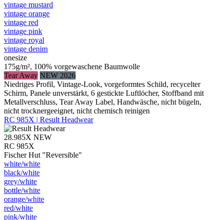
vintage mustard
vintage orange
vintage red
vintage pink
vintage royal
vintage denim
onesize
175g/m², 100% vorgewaschene Baumwolle
Tear Away
NEW 2026
Niedriges Profil, Vintage-Look, vorgeformtes Schild, recycelter
Schirm, Panele unverstärkt, 6 gestickte Luftlöcher, Stoffband mit
Metallverschluss, Tear Away Label, Handwäsche, nicht bügeln,
nicht trocknergeeignet, nicht chemisch reinigen
RC 985X | Result Headwear
28.985X
NEW
RC 985X
Fischer Hut "Reversible"
white/​white
black/​white
grey/​white
bottle/​white
orange/​white
red/​white
pink/​white