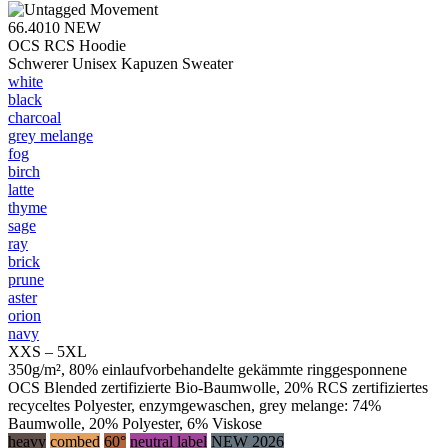
66.4010
NEW
OCS RCS Hoodie
Schwerer Unisex Kapuzen Sweater
white
black
charcoal
grey melange
fog
birch
latte
thyme
sage
ray
brick
prune
aster
orion
navy
XXS – 5XL
350g/m², 80% einlaufvorbehandelte gekämmte ringgesponnene
OCS Blended zertifizierte Bio-Baumwolle, 20% RCS zertifiziertes
recyceltes Polyester, enzymgewaschen, grey melange: 74%
Baumwolle, 20% Polyester, 6% Viskose
heavy
combed
60°
neutral label
NEW 2026