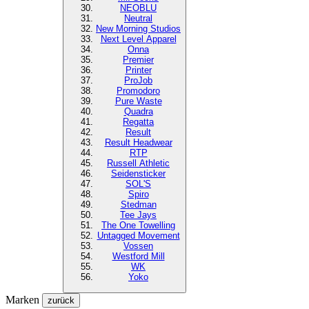
NEOBLU
Neutral
New Morning Studios
Next Level
Apparel
Onna
Premier
Printer
ProJob
Promodoro
Pure Waste
Quadra
Regatta
Result
Result Headwear
RTP
Russell Athletic
Seidensticker
SOL'S
Spiro
Stedman
Tee Jays
The One Towelling
Untagged Movement
Vossen
Westford Mill
WK
Yoko
Marken
zurück