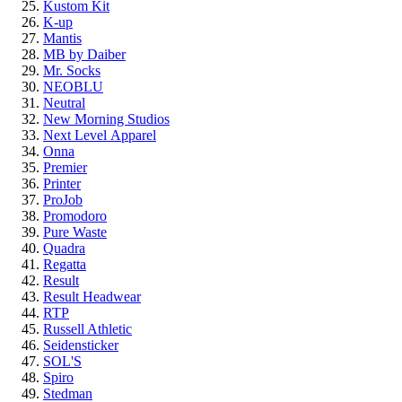
Kustom Kit
K-up
Mantis
MB by Daiber
Mr. Socks
NEOBLU
Neutral
New Morning Studios
Next Level
Apparel
Onna
Premier
Printer
ProJob
Promodoro
Pure Waste
Quadra
Regatta
Result
Result Headwear
RTP
Russell Athletic
Seidensticker
SOL'S
Spiro
Stedman