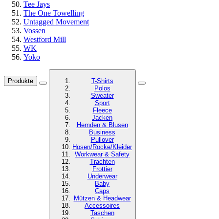
Tee Jays
The One Towelling
Untagged Movement
Vossen
Westford Mill
WK
Yoko
Produkte
T-Shirts
Polos
Sweater
Sport
Fleece
Jacken
Hemden & Blusen
Business
Pullover
Hosen/Röcke/Kleider
Workwear & Safety
Trachten
Frottier
Underwear
Baby
Caps
Mützen & Headwear
Accessoires
Taschen