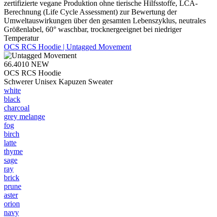
zertifizierte vegane Produktion ohne tierische Hilfsstoffe, LCA-
Berechnung (Life Cycle Assessment) zur Bewertung der
Umweltauswirkungen über den gesamten Lebenszyklus, neutrales
Größenlabel, 60° waschbar, trocknergeeignet bei niedriger
Temperatur
OCS RCS Hoodie | Untagged Movement
66.4010
NEW
OCS RCS Hoodie
Schwerer Unisex Kapuzen Sweater
white
black
charcoal
grey melange
fog
birch
latte
thyme
sage
ray
brick
prune
aster
orion
navy