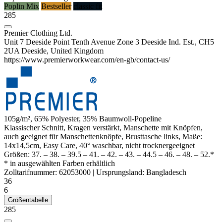
Poplin Mix
Bestseller
classic fit
285
Premier Clothing Ltd.
Unit 7 Deeside Point Tenth Avenue Zone 3 Deeside Ind. Est., CH5
2UA Deeside, United Kingdom
https://www.premierworkwear.com/en-gb/contact-us/
105g/m², 65%
Polyester
, 35% Baumwoll-Popeline
Klassischer Schnitt, Kragen verstärkt, Manschette mit Knöpfen,
auch geeignet für Manschettenknöpfe, Brusttasche links, Maße:
14x14,5cm, Easy Care, 40° waschbar, nicht trocknergeeignet
Größen:
37.
–
38.
–
39.5
–
41.
–
42.
–
43.
–
44.5
–
46.
–
48.
–
52.*
* in ausgewählten Farben erhältlich
Zolltarifnummer:
62053000
|
Ursprungsland:
Bangladesch
36
6
Größentabelle
285