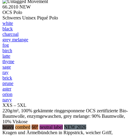
66.2010
NEW
OCS Polo
Schweres Unisex Piqué Polo
white
black
charcoal
grey melange
fog
birch
latte
thyme
sage
ray
brick
prune
aster
orion
navy
XXS – 5XL
220g/m², 100% gekämmte ringgesponnene OCS zertifizierte Bio-
Baumwolle, enzymgewaschen, grey melange: 90% Baumwolle,
10% Viskose
heavy
combed
60°
neutral label
NEW 2026
Kragen und Ärmelbündchen in Rippstrick, weicher Griff,