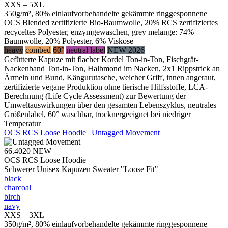
XXS – 5XL
350g/m², 80% einlaufvorbehandelte gekämmte ringgesponnene
OCS Blended zertifizierte Bio-Baumwolle, 20% RCS zertifiziertes
recyceltes Polyester, enzymgewaschen, grey melange: 74%
Baumwolle, 20% Polyester, 6% Viskose
heavy
combed
60°
neutral label
NEW 2026
Gefütterte Kapuze mit flacher Kordel Ton-in-Ton, Fischgrät-
Nackenband Ton-in-Ton, Halbmond im Nacken, 2x1 Rippstrick an
Ärmeln und Bund, Kängurutasche, weicher Griff, innen angeraut,
zertifizierte vegane Produktion ohne tierische Hilfsstoffe, LCA-
Berechnung (Life Cycle Assessment) zur Bewertung der
Umweltauswirkungen über den gesamten Lebenszyklus, neutrales
Größenlabel, 60° waschbar, trocknergeeignet bei niedriger
Temperatur
OCS RCS Loose Hoodie | Untagged Movement
66.4020
NEW
OCS RCS Loose Hoodie
Schwerer Unisex Kapuzen Sweater "Loose Fit"
black
charcoal
birch
navy
XXS – 3XL
350g/m², 80% einlaufvorbehandelte gekämmte ringgesponnene