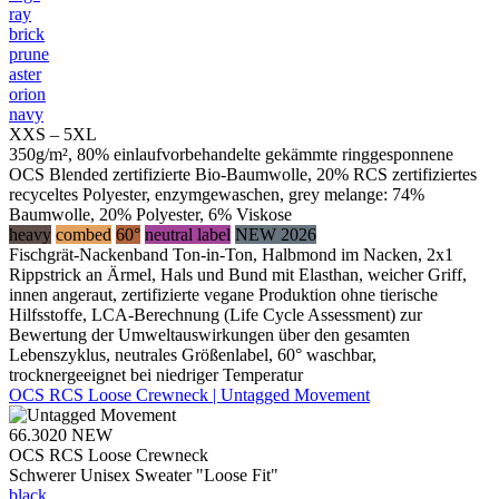
ray
brick
prune
aster
orion
navy
XXS – 5XL
350g/m², 80% einlaufvorbehandelte gekämmte ringgesponnene
OCS Blended zertifizierte Bio-Baumwolle, 20% RCS zertifiziertes
recyceltes Polyester, enzymgewaschen, grey melange: 74%
Baumwolle, 20% Polyester, 6% Viskose
heavy
combed
60°
neutral label
NEW 2026
Fischgrät-Nackenband Ton-in-Ton, Halbmond im Nacken, 2x1
Rippstrick an Ärmel, Hals und Bund mit Elasthan, weicher Griff,
innen angeraut, zertifizierte vegane Produktion ohne tierische
Hilfsstoffe, LCA-Berechnung (Life Cycle Assessment) zur
Bewertung der Umweltauswirkungen über den gesamten
Lebenszyklus, neutrales Größenlabel, 60° waschbar,
trocknergeeignet bei niedriger Temperatur
OCS RCS Loose Crewneck | Untagged Movement
66.3020
NEW
OCS RCS Loose Crewneck
Schwerer Unisex Sweater "Loose Fit"
black