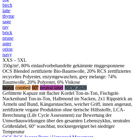
birch
latte
thyme
sage
ray
brick
prune
aster
orion
navy
XXS – 5XL
350g/m², 80% einlaufvorbehandelte gekämmte ringgesponnene
OCS Blended zertifizierte Bio-Baumwolle, 20% RCS zertifiziertes
recyceltes Polyester, enzymgewaschen, grey melange: 74%
Baumwolle, 20% Polyester, 6% Viskose
heavy
combed
60°
neutral label
NEW 2026
Gefütterte Kapuze mit flacher Kordel Ton-in-Ton, Fischgrät-
Nackenband Ton-in-Ton, Halbmond im Nacken, 2x1 Rippstrick an
Ärmeln und Bund, Kängurutaschen, weicher Griff, innen angeraut,
zertifizierte vegane Produktion ohne tierische Hilfsstoffe, LCA-
Berechnung (Life Cycle Assessment) zur Bewertung der
Umweltauswirkungen über den gesamten Lebenszyklus, neutrales
Größenlabel, 60° waschbar, trocknergeeignet bei niedriger
Temperatur