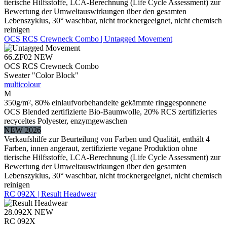
tierische Hilfsstoffe, LCA-Berechnung (Life Cycle Assessment) zur
Bewertung der Umweltauswirkungen über den gesamten
Lebenszyklus, 30° waschbar, nicht trocknergeeignet, nicht chemisch
reinigen
OCS RCS Crewneck Combo | Untagged Movement
66.ZF02
NEW
OCS RCS Crewneck Combo
Sweater "Color Block"
multicolour
M
350g/m², 80% einlaufvorbehandelte gekämmte ringgesponnene
OCS Blended zertifizierte Bio-Baumwolle, 20% RCS zertifiziertes
recyceltes Polyester, enzymgewaschen
NEW 2026
Verkaufshilfe zur Beurteilung von Farben und Qualität, enthält 4
Farben, innen angeraut, zertifizierte vegane Produktion ohne
tierische Hilfsstoffe, LCA-Berechnung (Life Cycle Assessment) zur
Bewertung der Umweltauswirkungen über den gesamten
Lebenszyklus, 30° waschbar, nicht trocknergeeignet, nicht chemisch
reinigen
RC 092X | Result Headwear
28.092X
NEW
RC 092X