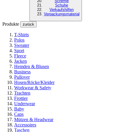
Schirme
Schuhe
Verkaufshilfen
Verpackungsmaterial
Produkte
zurück
T-Shirts
Polos
Sweater
Sport
Fleece
Jacken
Hemden & Blusen
Business
Pullover
Hosen/Röcke/Kleider
Workwear & Safety
Trachten
Frottier
Underwear
Baby
Caps
Mützen & Headwear
Accessoires
Taschen