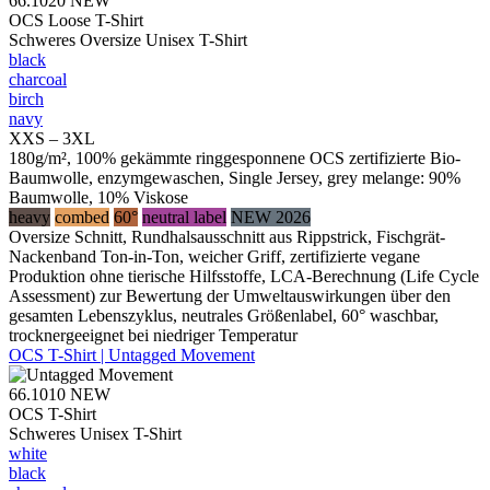
66.1020
NEW
OCS Loose T-Shirt
Schweres Oversize Unisex T-Shirt
black
charcoal
birch
navy
XXS – 3XL
180g/m², 100% gekämmte ringgesponnene OCS zertifizierte Bio-
Baumwolle, enzymgewaschen, Single Jersey, grey melange: 90%
Baumwolle, 10% Viskose
heavy
combed
60°
neutral label
NEW 2026
Oversize Schnitt, Rundhalsausschnitt aus Rippstrick, Fischgrät-
Nackenband Ton-in-Ton, weicher Griff, zertifizierte vegane
Produktion ohne tierische Hilfsstoffe, LCA-Berechnung (Life Cycle
Assessment) zur Bewertung der Umweltauswirkungen über den
gesamten Lebenszyklus, neutrales Größenlabel, 60° waschbar,
trocknergeeignet bei niedriger Temperatur
OCS T-Shirt | Untagged Movement
66.1010
NEW
OCS T-Shirt
Schweres Unisex T-Shirt
white
black