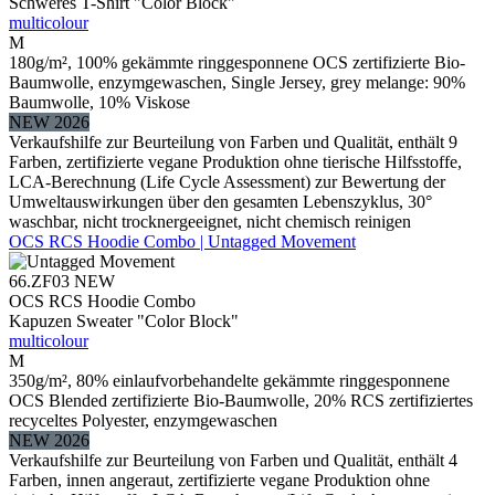
Schweres T-Shirt "Color Block"
multicolour
M
180g/m², 100% gekämmte ringgesponnene OCS zertifizierte Bio-
Baumwolle, enzymgewaschen, Single Jersey, grey melange: 90%
Baumwolle, 10% Viskose
NEW 2026
Verkaufshilfe zur Beurteilung von Farben und Qualität, enthält 9
Farben, zertifizierte vegane Produktion ohne tierische Hilfsstoffe,
LCA-Berechnung (Life Cycle Assessment) zur Bewertung der
Umweltauswirkungen über den gesamten Lebenszyklus, 30°
waschbar, nicht trocknergeeignet, nicht chemisch reinigen
OCS RCS Hoodie Combo | Untagged Movement
66.ZF03
NEW
OCS RCS Hoodie Combo
Kapuzen Sweater "Color Block"
multicolour
M
350g/m², 80% einlaufvorbehandelte gekämmte ringgesponnene
OCS Blended zertifizierte Bio-Baumwolle, 20% RCS zertifiziertes
recyceltes Polyester, enzymgewaschen
NEW 2026
Verkaufshilfe zur Beurteilung von Farben und Qualität, enthält 4
Farben, innen angeraut, zertifizierte vegane Produktion ohne