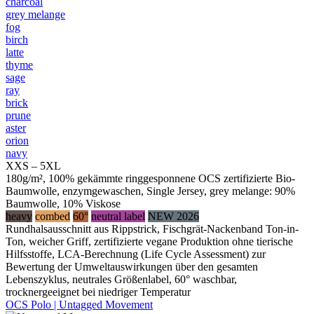
charcoal
grey melange
fog
birch
latte
thyme
sage
ray
brick
prune
aster
orion
navy
XXS – 5XL
180g/m², 100% gekämmte ringgesponnene OCS zertifizierte Bio-
Baumwolle, enzymgewaschen, Single Jersey, grey melange: 90%
Baumwolle, 10% Viskose
heavy
combed
60°
neutral label
NEW 2026
Rundhalsausschnitt aus Rippstrick, Fischgrät-Nackenband Ton-in-
Ton, weicher Griff, zertifizierte vegane Produktion ohne tierische
Hilfsstoffe, LCA-Berechnung (Life Cycle Assessment) zur
Bewertung der Umweltauswirkungen über den gesamten
Lebenszyklus, neutrales Größenlabel, 60° waschbar,
trocknergeeignet bei niedriger Temperatur
OCS Polo | Untagged Movement