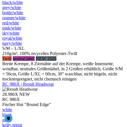
black/​white
grey/​white
bottle/​white
orange/​white
red/​white
pink/​white
sky/​white
royal/​white
navy/​white
S/M – L/XL
210g/m², 100% recyceltes Polyester-Twill
Twill
neutral label
NEW 2026
Breite Krempe, 8 Ziernähte auf der Krempe, weiße Innenseite,
wendbar, neutrales Größenlabel, in 2 Größen erhältlich, Größe S/M
= 56cm, Größe L/XL = 60cm, 30° waschbar, nicht bügeln, nicht
trocknergeeignet, nicht chemisch reinigen
RC 986X | Result Headwear
28.986X
NEW
RC 986X
Fischer Hut "Bound Edge"
white
black
grey
kelly green