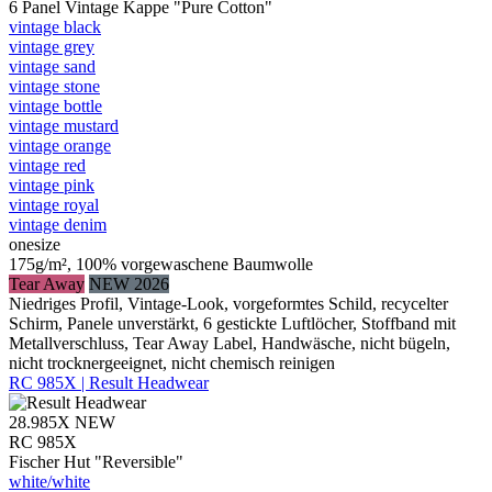
6 Panel Vintage Kappe "Pure Cotton"
vintage black
vintage grey
vintage sand
vintage stone
vintage bottle
vintage mustard
vintage orange
vintage red
vintage pink
vintage royal
vintage denim
onesize
175g/m², 100% vorgewaschene Baumwolle
Tear Away
NEW 2026
Niedriges Profil, Vintage-Look, vorgeformtes Schild, recycelter
Schirm, Panele unverstärkt, 6 gestickte Luftlöcher, Stoffband mit
Metallverschluss, Tear Away Label, Handwäsche, nicht bügeln,
nicht trocknergeeignet, nicht chemisch reinigen
RC 985X | Result Headwear
28.985X
NEW
RC 985X
Fischer Hut "Reversible"
white/​white