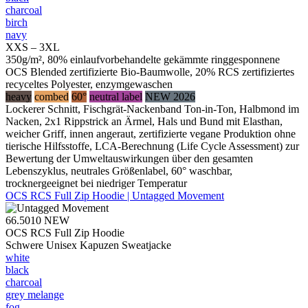
charcoal
birch
navy
XXS – 3XL
350g/m², 80% einlaufvorbehandelte gekämmte ringgesponnene
OCS Blended zertifizierte Bio-Baumwolle, 20% RCS zertifiziertes
recyceltes Polyester, enzymgewaschen
heavy
combed
60°
neutral label
NEW 2026
Lockerer Schnitt, Fischgrät-Nackenband Ton-in-Ton, Halbmond im
Nacken, 2x1 Rippstrick an Ärmel, Hals und Bund mit Elasthan,
weicher Griff, innen angeraut, zertifizierte vegane Produktion ohne
tierische Hilfsstoffe, LCA-Berechnung (Life Cycle Assessment) zur
Bewertung der Umweltauswirkungen über den gesamten
Lebenszyklus, neutrales Größenlabel, 60° waschbar,
trocknergeeignet bei niedriger Temperatur
OCS RCS Full Zip Hoodie | Untagged Movement
66.5010
NEW
OCS RCS Full Zip Hoodie
Schwere Unisex Kapuzen Sweatjacke
white
black
charcoal
grey melange
fog