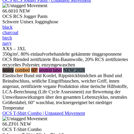
OCS RCS Jogger Pants | Untagged Movement
66.6010
NEW
OCS RCS Jogger Pants
Schwere Unisex Jogginghose
black
charcoal
birch
navy
XXS – 3XL
350g/m², 80% einlaufvorbehandelte gekämmte ringgesponnene
OCS Blended zertifizierte Bio-Baumwolle, 20% RCS zertifiziertes
recyceltes Polyester, enzymgewaschen
heavy
combed
60°
neutral label
NEW 2026
Elastischer Bund mit Kordel, Rippstrickbündchen an Bund und
Beinabschluss, seitliche Eingriffstaschen, weicher Griff, innen
angeraut, zertifizierte vegane Produktion ohne tierische Hilfsstoffe,
LCA-Berechnung (Life Cycle Assessment) zur Bewertung der
Umweltauswirkungen über den gesamten Lebenszyklus, neutrales
Größenlabel, 60° waschbar, trocknergeeignet bei niedriger
Temperatur
OCS T-Shirt Combo | Untagged Movement
66.ZF01
NEW
OCS T-Shirt Combo