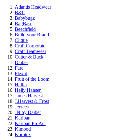
Atlantis Headwear
B&C
Babybugz
BagBase
Beechfield
Build your Brand
Clique
Craft Corporate
Craft Teamwear
Cutter & Buck
Daiber
Fare
Flexfit
Fruit of the Loom
Halfar
Helly Hansen
James Harvest
J.Harvest & Frost
Jerzees
JN by Daiber
Kariban
Kariban ProAct
Kimood
Korntex