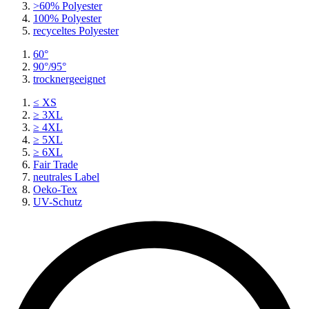
>60% Polyester
100% Polyester
recyceltes
Polyester
60°
90°/95°
trocknergeeignet
≤ XS
≥ 3XL
≥ 4XL
≥ 5XL
≥ 6XL
Fair Trade
neutrales Label
Oeko-Tex
UV-Schutz