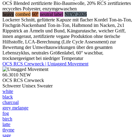
OCS Blended zertifizierte Bio-Baumwolle, 20% RCS zertifiziertes
recyceltes Polyester, enzymgewaschen
heavy
combed
60°
neutral label
NEW 2026
Lockerer Schnitt, gefütterte Kapuze mit flacher Kordel Ton-in-Ton,
Fischgrät-Nackenband Ton-in-Ton, Halbmond im Nacken, 2x1
Rippstrick an Ärmeln und Bund, Kängurutasche, weicher Griff,
innen angeraut, zertifizierte vegane Produktion ohne tierische
Hilfsstoffe, LCA-Berechnung (Life Cycle Assessment) zur
Bewertung der Umweltauswirkungen über den gesamten
Lebenszyklus, neutrales Größenlabel, 60° waschbar,
trocknergeeignet bei niedriger Temperatur
OCS RCS Crewneck | Untagged Movement
66.3010
NEW
OCS RCS Crewneck
Schwerer Unisex Sweater
white
black
charcoal
grey melange
fog
birch
latte
thyme
sage