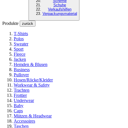
Schirme
Schuhe
Verkaufshilfen
Verpackungsmaterial
Produkte
zurück
T-Shirts
Polos
Sweater
Sport
Fleece
Jacken
Hemden & Blusen
Business
Pullover
Hosen/Röcke/Kleider
Workwear & Safety
Trachten
Frottier
Underwear
Baby
Caps
Mützen & Headwear
Accessoires
Taschen