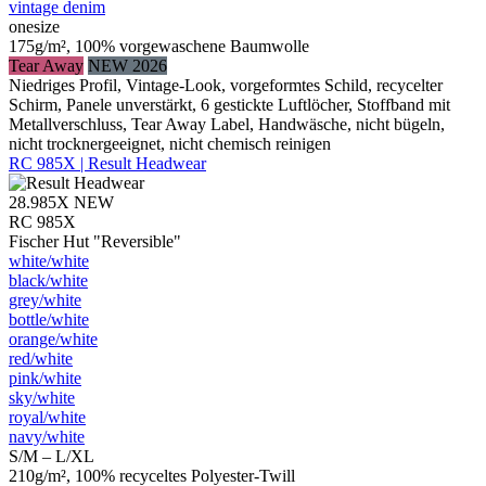
vintage denim
onesize
175g/m², 100% vorgewaschene Baumwolle
Tear Away
NEW 2026
Niedriges Profil, Vintage-Look, vorgeformtes Schild, recycelter
Schirm, Panele unverstärkt, 6 gestickte Luftlöcher, Stoffband mit
Metallverschluss, Tear Away Label, Handwäsche, nicht bügeln,
nicht trocknergeeignet, nicht chemisch reinigen
RC 985X | Result Headwear
28.985X
NEW
RC 985X
Fischer Hut "Reversible"
white/​white
black/​white
grey/​white
bottle/​white
orange/​white
red/​white
pink/​white
sky/​white
royal/​white
navy/​white
S/M – L/XL
210g/m², 100% recyceltes Polyester-Twill