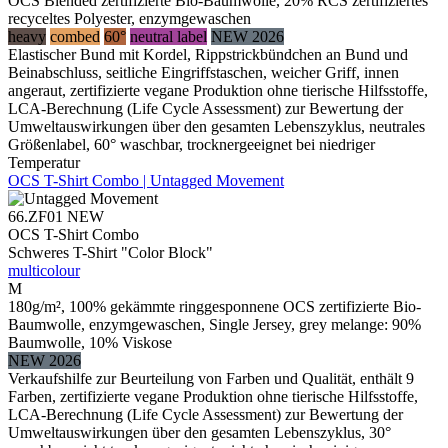
OCS Blended zertifizierte Bio-Baumwolle, 20% RCS zertifiziertes
recyceltes Polyester, enzymgewaschen
heavy
combed
60°
neutral label
NEW 2026
Elastischer Bund mit Kordel, Rippstrickbündchen an Bund und
Beinabschluss, seitliche Eingriffstaschen, weicher Griff, innen
angeraut, zertifizierte vegane Produktion ohne tierische Hilfsstoffe,
LCA-Berechnung (Life Cycle Assessment) zur Bewertung der
Umweltauswirkungen über den gesamten Lebenszyklus, neutrales
Größenlabel, 60° waschbar, trocknergeeignet bei niedriger
Temperatur
OCS T-Shirt Combo | Untagged Movement
66.ZF01
NEW
OCS T-Shirt Combo
Schweres T-Shirt "Color Block"
multicolour
M
180g/m², 100% gekämmte ringgesponnene OCS zertifizierte Bio-
Baumwolle, enzymgewaschen, Single Jersey, grey melange: 90%
Baumwolle, 10% Viskose
NEW 2026
Verkaufshilfe zur Beurteilung von Farben und Qualität, enthält 9
Farben, zertifizierte vegane Produktion ohne tierische Hilfsstoffe,
LCA-Berechnung (Life Cycle Assessment) zur Bewertung der
Umweltauswirkungen über den gesamten Lebenszyklus, 30°