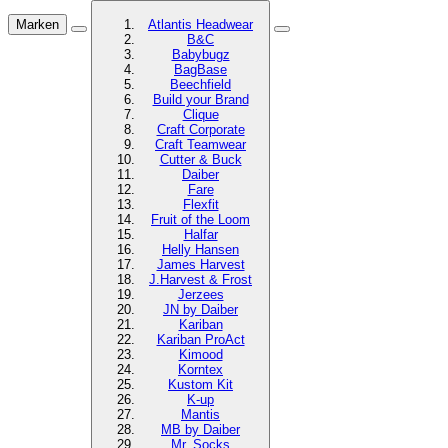
Marken
Atlantis Headwear
B&C
Babybugz
BagBase
Beechfield
Build your Brand
Clique
Craft Corporate
Craft Teamwear
Cutter & Buck
Daiber
Fare
Flexfit
Fruit of the Loom
Halfar
Helly Hansen
James Harvest
J.Harvest & Frost
Jerzees
JN by Daiber
Kariban
Kariban ProAct
Kimood
Korntex
Kustom Kit
K-up
Mantis
MB by Daiber
Mr. Socks