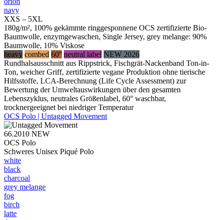
orion
navy
XXS – 5XL
180g/m², 100% gekämmte ringgesponnene OCS zertifizierte Bio-
Baumwolle, enzymgewaschen, Single Jersey, grey melange: 90%
Baumwolle, 10% Viskose
heavy
combed
60°
neutral label
NEW 2026
Rundhalsausschnitt aus Rippstrick, Fischgrät-Nackenband Ton-in-
Ton, weicher Griff, zertifizierte vegane Produktion ohne tierische
Hilfsstoffe, LCA-Berechnung (Life Cycle Assessment) zur
Bewertung der Umweltauswirkungen über den gesamten
Lebenszyklus, neutrales Größenlabel, 60° waschbar,
trocknergeeignet bei niedriger Temperatur
OCS Polo | Untagged Movement
66.2010
NEW
OCS Polo
Schweres Unisex Piqué Polo
white
black
charcoal
grey melange
fog
birch
latte