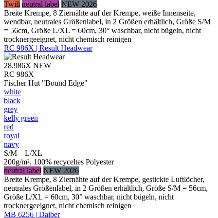
Twill
neutral label
NEW 2026
Breite Krempe, 8 Ziernähte auf der Krempe, weiße Innenseite,
wendbar, neutrales Größenlabel, in 2 Größen erhältlich, Größe S/M
= 56cm, Größe L/XL = 60cm, 30° waschbar, nicht bügeln, nicht
trocknergeeignet, nicht chemisch reinigen
RC 986X | Result Headwear
28.986X
NEW
RC 986X
Fischer Hut "Bound Edge"
white
black
grey
kelly green
red
royal
navy
S/M – L/XL
200g/m², 100% recyceltes Polyester
neutral label
NEW 2026
Breite Krempe, 8 Ziernähte auf der Krempe, gestickte Luftlöcher,
neutrales Größenlabel, in 2 Größen erhältlich, Größe S/M = 56cm,
Größe L/XL = 60cm, 30° waschbar, nicht bügeln, nicht
trocknergeeignet, nicht chemisch reinigen
MB 6256 | Daiber