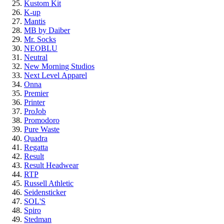
Kustom Kit
K-up
Mantis
MB by Daiber
Mr. Socks
NEOBLU
Neutral
New Morning Studios
Next Level
Apparel
Onna
Premier
Printer
ProJob
Promodoro
Pure Waste
Quadra
Regatta
Result
Result Headwear
RTP
Russell Athletic
Seidensticker
SOL'S
Spiro
Stedman