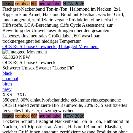
heavy
combed
60°
neutral label
NEW 2026
Fischgrät-Nackenband Ton-in-Ton, Halbmond im Nacken, 2x1
Rippstrick an Ärmel, Hals und Bund mit Elasthan, weicher Griff,
innen angeraut, zertifizierte vegane Produktion ohne tierische
Hilfsstoffe, LCA-Berechnung (Life Cycle Assessment) zur
Bewertung der Umweltauswirkungen über den gesamten
Lebenszyklus, neutrales Größenlabel, 60° waschbar,
trocknergeeignet bei niedriger Temperatur
OCS RCS Loose Crewneck | Untagged Movement
66.3020
NEW
OCS RCS Loose Crewneck
Schwerer Unisex Sweater "Loose Fit"
black
charcoal
birch
navy
XXS – 3XL
350g/m², 80% einlaufvorbehandelte gekämmte ringgesponnene
OCS Blended zertifizierte Bio-Baumwolle, 20% RCS zertifiziertes
recyceltes Polyester, enzymgewaschen
heavy
combed
60°
neutral label
NEW 2026
Lockerer Schnitt, Fischgrät-Nackenband Ton-in-Ton, Halbmond im
Nacken, 2x1 Rippstrick an Ärmel, Hals und Bund mit Elasthan,
weicher Griff, innen angeraut, zertifizierte vegane Produktion ohne