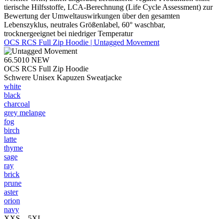
tierische Hilfsstoffe, LCA-Berechnung (Life Cycle Assessment) zur
Bewertung der Umweltauswirkungen über den gesamten
Lebenszyklus, neutrales Größenlabel, 60° waschbar,
trocknergeeignet bei niedriger Temperatur
OCS RCS Full Zip Hoodie | Untagged Movement
66.5010
NEW
OCS RCS Full Zip Hoodie
Schwere Unisex Kapuzen Sweatjacke
white
black
charcoal
grey melange
fog
birch
latte
thyme
sage
ray
brick
prune
aster
orion
navy
XXS – 5XL