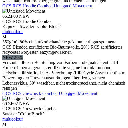
waschbar, nicht trocknergeeignet, nicht chemisch reinigen
OCS RCS Hoodie Combo | Untagged Movement
66.ZF03
NEW
OCS RCS Hoodie Combo
Kapuzen Sweater "Color Block"
multicolour
M
350g/m², 80% einlaufvorbehandelte gekämmte ringgesponnene
OCS Blended zertifizierte Bio-Baumwolle, 20% RCS zertifiziertes
recyceltes Polyester, enzymgewaschen
NEW 2026
Verkaufshilfe zur Beurteilung von Farben und Qualität, enthält 4
Farben, innen angeraut, zertifizierte vegane Produktion ohne
tierische Hilfsstoffe, LCA-Berechnung (Life Cycle Assessment) zur
Bewertung der Umweltauswirkungen über den gesamten
Lebenszyklus, 30° waschbar, nicht trocknergeeignet, nicht chemisch
reinigen
OCS RCS Crewneck Combo | Untagged Movement
66.ZF02
NEW
OCS RCS Crewneck Combo
Sweater "Color Block"
multicolour
M