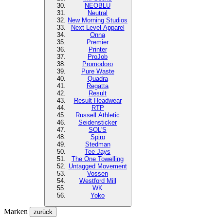
NEOBLU
Neutral
New Morning Studios
Next Level
Apparel
Onna
Premier
Printer
ProJob
Promodoro
Pure Waste
Quadra
Regatta
Result
Result Headwear
RTP
Russell Athletic
Seidensticker
SOL'S
Spiro
Stedman
Tee Jays
The One Towelling
Untagged Movement
Vossen
Westford Mill
WK
Yoko
Marken
zurück