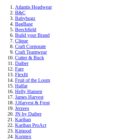
Atlantis Headwear
B&C
Babybugz
BagBase
Beechfield
Build your Brand
Clique
Craft Corporate
Craft Teamwear
Cutter & Buck
Daiber
Fare
Flexfit
Fruit of the Loom
Halfar
Helly Hansen
James Harvest
J.Harvest & Frost
Jerzees
JN by Daiber
Kariban
Kariban ProAct
Kimood
Korntex