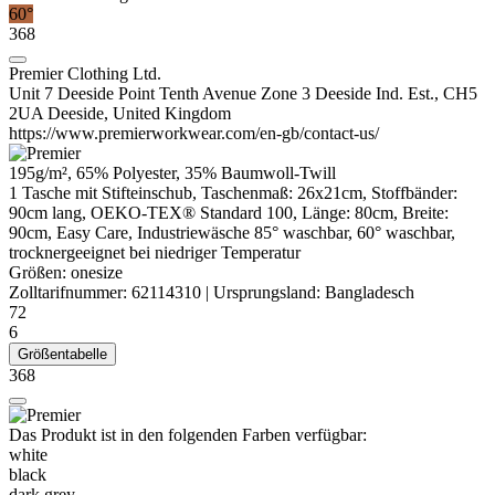
60°
368
Premier Clothing Ltd.
Unit 7 Deeside Point Tenth Avenue Zone 3 Deeside Ind. Est., CH5
2UA Deeside, United Kingdom
https://www.premierworkwear.com/en-gb/contact-us/
195g/m², 65%
Polyester
, 35%
Baumwoll-Twill
1 Tasche mit Stifteinschub, Taschenmaß: 26x21cm, Stoffbänder:
90cm lang, OEKO-TEX® Standard 100, Länge: 80cm, Breite:
90cm, Easy Care, Industriewäsche 85° waschbar, 60° waschbar,
trocknergeeignet bei niedriger Temperatur
Größen:
onesize
Zolltarifnummer:
62114310
|
Ursprungsland:
Bangladesch
72
6
Größentabelle
368
Das Produkt ist in den folgenden Farben verfügbar:
white
black
dark grey