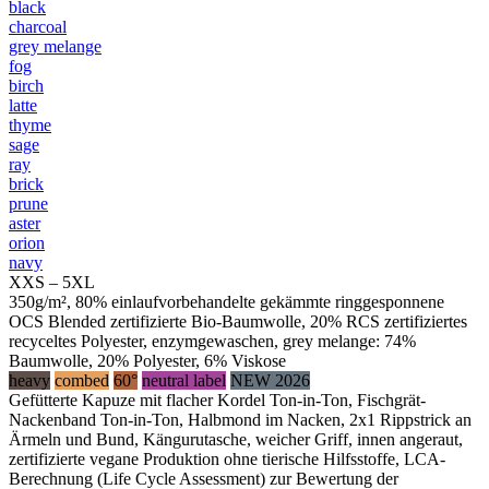
black
charcoal
grey melange
fog
birch
latte
thyme
sage
ray
brick
prune
aster
orion
navy
XXS – 5XL
350g/m², 80% einlaufvorbehandelte gekämmte ringgesponnene
OCS Blended zertifizierte Bio-Baumwolle, 20% RCS zertifiziertes
recyceltes Polyester, enzymgewaschen, grey melange: 74%
Baumwolle, 20% Polyester, 6% Viskose
heavy
combed
60°
neutral label
NEW 2026
Gefütterte Kapuze mit flacher Kordel Ton-in-Ton, Fischgrät-
Nackenband Ton-in-Ton, Halbmond im Nacken, 2x1 Rippstrick an
Ärmeln und Bund, Kängurutasche, weicher Griff, innen angeraut,
zertifizierte vegane Produktion ohne tierische Hilfsstoffe, LCA-
Berechnung (Life Cycle Assessment) zur Bewertung der