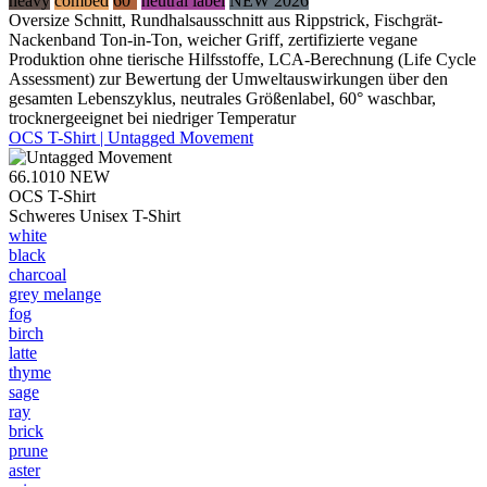
heavy
combed
60°
neutral label
NEW 2026
Oversize Schnitt, Rundhalsausschnitt aus Rippstrick, Fischgrät-
Nackenband Ton-in-Ton, weicher Griff, zertifizierte vegane
Produktion ohne tierische Hilfsstoffe, LCA-Berechnung (Life Cycle
Assessment) zur Bewertung der Umweltauswirkungen über den
gesamten Lebenszyklus, neutrales Größenlabel, 60° waschbar,
trocknergeeignet bei niedriger Temperatur
OCS T-Shirt | Untagged Movement
66.1010
NEW
OCS T-Shirt
Schweres Unisex T-Shirt
white
black
charcoal
grey melange
fog
birch
latte
thyme
sage
ray
brick
prune
aster