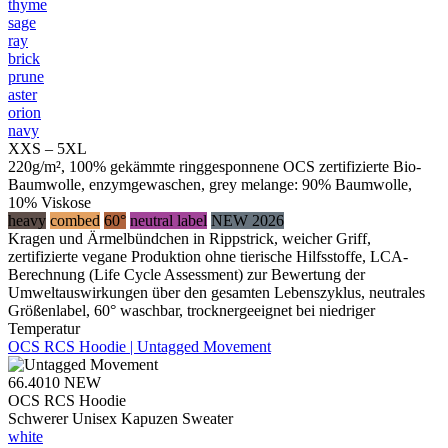
thyme
sage
ray
brick
prune
aster
orion
navy
XXS – 5XL
220g/m², 100% gekämmte ringgesponnene OCS zertifizierte Bio-
Baumwolle, enzymgewaschen, grey melange: 90% Baumwolle,
10% Viskose
heavy
combed
60°
neutral label
NEW 2026
Kragen und Ärmelbündchen in Rippstrick, weicher Griff,
zertifizierte vegane Produktion ohne tierische Hilfsstoffe, LCA-
Berechnung (Life Cycle Assessment) zur Bewertung der
Umweltauswirkungen über den gesamten Lebenszyklus, neutrales
Größenlabel, 60° waschbar, trocknergeeignet bei niedriger
Temperatur
OCS RCS Hoodie | Untagged Movement
66.4010
NEW
OCS RCS Hoodie
Schwerer Unisex Kapuzen Sweater
white