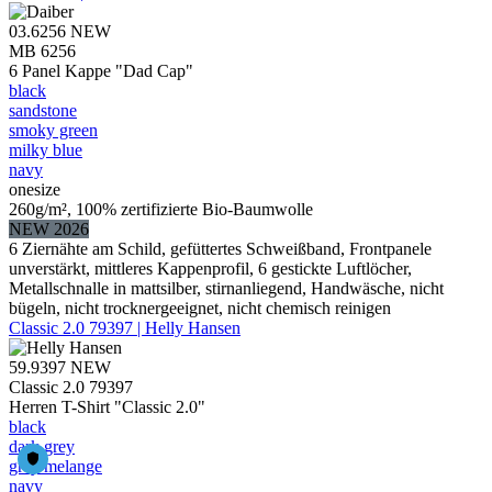
03.6256
NEW
MB 6256
6 Panel Kappe "Dad Cap"
black
sandstone
smoky green
milky blue
navy
onesize
260g/m², 100% zertifizierte Bio-Baumwolle
NEW 2026
6 Ziernähte am Schild, gefüttertes Schweißband, Frontpanele
unverstärkt, mittleres Kappenprofil, 6 gestickte Luftlöcher,
Metallschnalle in mattsilber, stirnanliegend, Handwäsche, nicht
bügeln, nicht trocknergeeignet, nicht chemisch reinigen
Classic 2.0 79397 | Helly Hansen
59.9397
NEW
Classic 2.0 79397
Herren T-Shirt "Classic 2.0"
black
dark grey
grey melange
navy