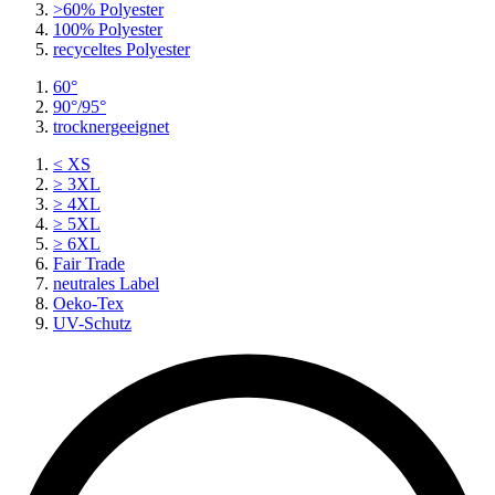
>60% Polyester
100% Polyester
recyceltes
Polyester
60°
90°/95°
trocknergeeignet
≤ XS
≥ 3XL
≥ 4XL
≥ 5XL
≥ 6XL
Fair Trade
neutrales Label
Oeko-Tex
UV-Schutz