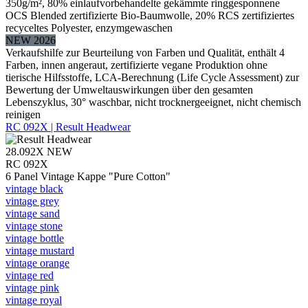
350g/m², 80% einlaufvorbehandelte gekämmte ringgesponnene
OCS Blended zertifizierte Bio-Baumwolle, 20% RCS zertifiziertes
recyceltes Polyester, enzymgewaschen
NEW 2026
Verkaufshilfe zur Beurteilung von Farben und Qualität, enthält 4
Farben, innen angeraut, zertifizierte vegane Produktion ohne
tierische Hilfsstoffe, LCA-Berechnung (Life Cycle Assessment) zur
Bewertung der Umweltauswirkungen über den gesamten
Lebenszyklus, 30° waschbar, nicht trocknergeeignet, nicht chemisch
reinigen
RC 092X | Result Headwear
28.092X
NEW
RC 092X
6 Panel Vintage Kappe "Pure Cotton"
vintage black
vintage grey
vintage sand
vintage stone
vintage bottle
vintage mustard
vintage orange
vintage red
vintage pink
vintage royal