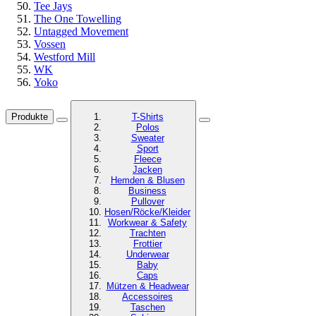
Tee Jays
The One Towelling
Untagged Movement
Vossen
Westford Mill
WK
Yoko
Produkte
T-Shirts
Polos
Sweater
Sport
Fleece
Jacken
Hemden & Blusen
Business
Pullover
Hosen/Röcke/Kleider
Workwear & Safety
Trachten
Frottier
Underwear
Baby
Caps
Mützen & Headwear
Accessoires
Taschen