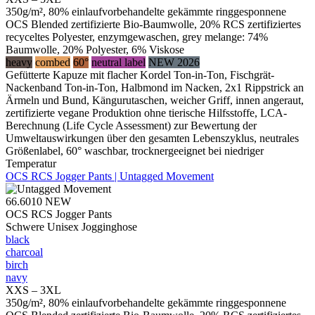
350g/m², 80% einlaufvorbehandelte gekämmte ringgesponnene
OCS Blended zertifizierte Bio-Baumwolle, 20% RCS zertifiziertes
recyceltes Polyester, enzymgewaschen, grey melange: 74%
Baumwolle, 20% Polyester, 6% Viskose
heavy
combed
60°
neutral label
NEW 2026
Gefütterte Kapuze mit flacher Kordel Ton-in-Ton, Fischgrät-
Nackenband Ton-in-Ton, Halbmond im Nacken, 2x1 Rippstrick an
Ärmeln und Bund, Kängurutaschen, weicher Griff, innen angeraut,
zertifizierte vegane Produktion ohne tierische Hilfsstoffe, LCA-
Berechnung (Life Cycle Assessment) zur Bewertung der
Umweltauswirkungen über den gesamten Lebenszyklus, neutrales
Größenlabel, 60° waschbar, trocknergeeignet bei niedriger
Temperatur
OCS RCS Jogger Pants | Untagged Movement
66.6010
NEW
OCS RCS Jogger Pants
Schwere Unisex Jogginghose
black
charcoal
birch
navy
XXS – 3XL
350g/m², 80% einlaufvorbehandelte gekämmte ringgesponnene