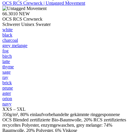
OCS RCS Crewneck | Untagged Movement
66.3010
NEW
OCS RCS Crewneck
Schwerer Unisex Sweater
white
black
charcoal
grey melange
fog
birch
latte
thyme
sage
ray
brick
prune
aster
orion
navy
XXS – 5XL
350g/m², 80% einlaufvorbehandelte gekämmte ringgesponnene
OCS Blended zertifizierte Bio-Baumwolle, 20% RCS zertifiziertes
recyceltes Polyester, enzymgewaschen, grey melange: 74%
Baumwolle, 20% Polyester, 6% Viskose