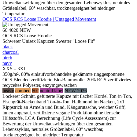
Umweltauswirkungen über den gesamten Lebenszyklus, neutrales
Größenlabel, 60° waschbar, trocknergeeignet bei niedriger
Temperatur
OCS RCS Loose Hoodie | Untagged Movement
66.4020
NEW
OCS RCS Loose Hoodie
Schwerer Unisex Kapuzen Sweater "Loose Fit"
black
charcoal
birch
navy
XXS – 3XL
350g/m², 80% einlaufvorbehandelte gekämmte ringgesponnene
OCS Blended zertifizierte Bio-Baumwolle, 20% RCS zertifiziertes
recyceltes Polyester, enzymgewaschen
heavy
combed
60°
neutral label
NEW 2026
Lockerer Schnitt, gefütterte Kapuze mit flacher Kordel Ton-in-Ton,
Fischgrät-Nackenband Ton-in-Ton, Halbmond im Nacken, 2x1
Rippstrick an Ärmeln und Bund, Kängurutasche, weicher Griff,
innen angeraut, zertifizierte vegane Produktion ohne tierische
Hilfsstoffe, LCA-Berechnung (Life Cycle Assessment) zur
Bewertung der Umweltauswirkungen über den gesamten
Lebenszyklus, neutrales Größenlabel, 60° waschbar,
trocknergeeignet bei niedriger Temperatur