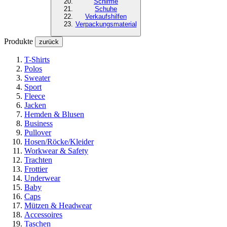
Schirme
Schuhe
Verkaufshilfen
Verpackungsmaterial
Produkte
zurück
T-Shirts
Polos
Sweater
Sport
Fleece
Jacken
Hemden & Blusen
Business
Pullover
Hosen/Röcke/Kleider
Workwear & Safety
Trachten
Frottier
Underwear
Baby
Caps
Mützen & Headwear
Accessoires
Taschen