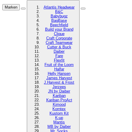
Marken
Atlantis Headwear
B&C
Babybugz
BagBase
Beechfield
Build your Brand
Clique
Craft Corporate
Craft Teamwear
Cutter & Buck
Daiber
Fare
Flexfit
Fruit of the Loom
Halfar
Helly Hansen
James Harvest
J.Harvest & Frost
Jerzees
JN by Daiber
Kariban
Kariban ProAct
Kimood
Korntex
Kustom Kit
K-up
Mantis
MB by Daiber
Mr. Socks