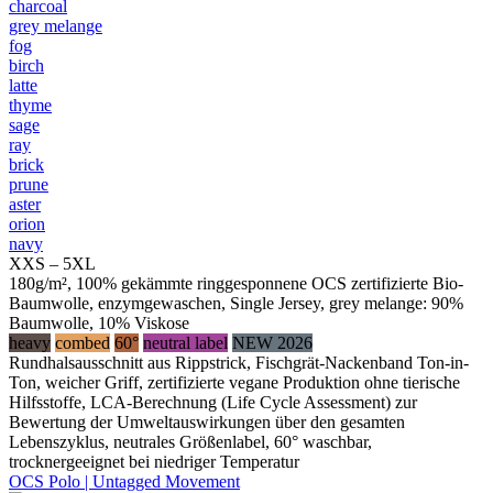
charcoal
grey melange
fog
birch
latte
thyme
sage
ray
brick
prune
aster
orion
navy
XXS – 5XL
180g/m², 100% gekämmte ringgesponnene OCS zertifizierte Bio-
Baumwolle, enzymgewaschen, Single Jersey, grey melange: 90%
Baumwolle, 10% Viskose
heavy
combed
60°
neutral label
NEW 2026
Rundhalsausschnitt aus Rippstrick, Fischgrät-Nackenband Ton-in-
Ton, weicher Griff, zertifizierte vegane Produktion ohne tierische
Hilfsstoffe, LCA-Berechnung (Life Cycle Assessment) zur
Bewertung der Umweltauswirkungen über den gesamten
Lebenszyklus, neutrales Größenlabel, 60° waschbar,
trocknergeeignet bei niedriger Temperatur
OCS Polo | Untagged Movement