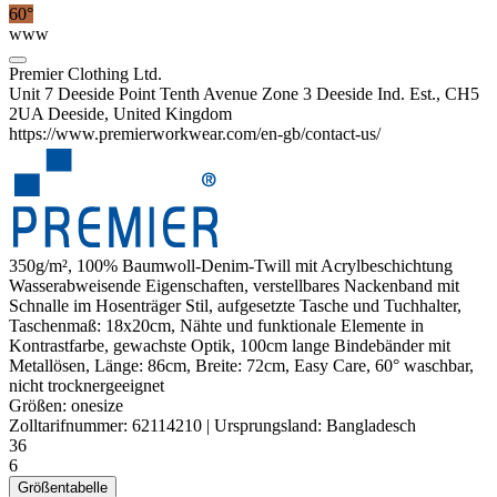
60°
www
Premier Clothing Ltd.
Unit 7 Deeside Point Tenth Avenue Zone 3 Deeside Ind. Est., CH5
2UA Deeside, United Kingdom
https://www.premierworkwear.com/en-gb/contact-us/
350g/m², 100% Baumwoll-Denim-Twill mit Acrylbeschichtung
Wasserabweisende Eigenschaften, verstellbares
Nackenband
mit
Schnalle im Hosenträger Stil, aufgesetzte Tasche und Tuchhalter,
Taschenmaß: 18x20cm, Nähte und funktionale Elemente in
Kontrastfarbe, gewachste Optik, 100cm lange Bindebänder mit
Metallösen, Länge: 86cm, Breite: 72cm, Easy Care, 60° waschbar,
nicht trocknergeeignet
Größen:
onesize
Zolltarifnummer:
62114210
|
Ursprungsland:
Bangladesch
36
6
Größentabelle