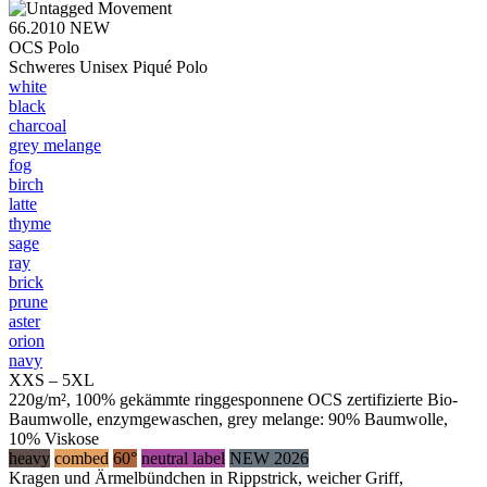
66.2010
NEW
OCS Polo
Schweres Unisex Piqué Polo
white
black
charcoal
grey melange
fog
birch
latte
thyme
sage
ray
brick
prune
aster
orion
navy
XXS – 5XL
220g/m², 100% gekämmte ringgesponnene OCS zertifizierte Bio-
Baumwolle, enzymgewaschen, grey melange: 90% Baumwolle,
10% Viskose
heavy
combed
60°
neutral label
NEW 2026
Kragen und Ärmelbündchen in Rippstrick, weicher Griff,