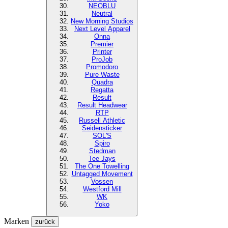
NEOBLU
Neutral
New Morning Studios
Next Level
Apparel
Onna
Premier
Printer
ProJob
Promodoro
Pure Waste
Quadra
Regatta
Result
Result Headwear
RTP
Russell Athletic
Seidensticker
SOL'S
Spiro
Stedman
Tee Jays
The One Towelling
Untagged Movement
Vossen
Westford Mill
WK
Yoko
Marken
zurück