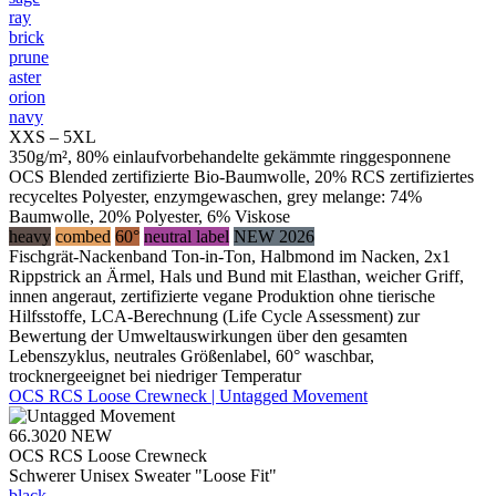
ray
brick
prune
aster
orion
navy
XXS – 5XL
350g/m², 80% einlaufvorbehandelte gekämmte ringgesponnene
OCS Blended zertifizierte Bio-Baumwolle, 20% RCS zertifiziertes
recyceltes Polyester, enzymgewaschen, grey melange: 74%
Baumwolle, 20% Polyester, 6% Viskose
heavy
combed
60°
neutral label
NEW 2026
Fischgrät-Nackenband Ton-in-Ton, Halbmond im Nacken, 2x1
Rippstrick an Ärmel, Hals und Bund mit Elasthan, weicher Griff,
innen angeraut, zertifizierte vegane Produktion ohne tierische
Hilfsstoffe, LCA-Berechnung (Life Cycle Assessment) zur
Bewertung der Umweltauswirkungen über den gesamten
Lebenszyklus, neutrales Größenlabel, 60° waschbar,
trocknergeeignet bei niedriger Temperatur
OCS RCS Loose Crewneck | Untagged Movement
66.3020
NEW
OCS RCS Loose Crewneck
Schwerer Unisex Sweater "Loose Fit"
black