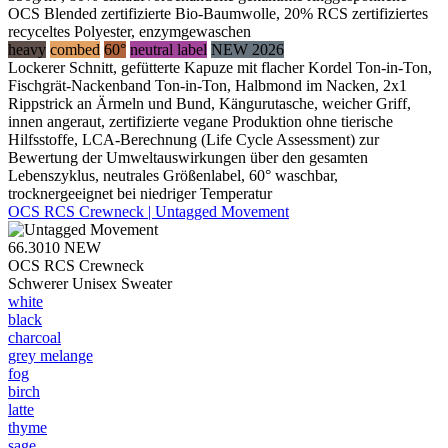
OCS Blended zertifizierte Bio-Baumwolle, 20% RCS zertifiziertes
recyceltes Polyester, enzymgewaschen
heavy
combed
60°
neutral label
NEW 2026
Lockerer Schnitt, gefütterte Kapuze mit flacher Kordel Ton-in-Ton,
Fischgrät-Nackenband Ton-in-Ton, Halbmond im Nacken, 2x1
Rippstrick an Ärmeln und Bund, Kängurutasche, weicher Griff,
innen angeraut, zertifizierte vegane Produktion ohne tierische
Hilfsstoffe, LCA-Berechnung (Life Cycle Assessment) zur
Bewertung der Umweltauswirkungen über den gesamten
Lebenszyklus, neutrales Größenlabel, 60° waschbar,
trocknergeeignet bei niedriger Temperatur
OCS RCS Crewneck | Untagged Movement
66.3010
NEW
OCS RCS Crewneck
Schwerer Unisex Sweater
white
black
charcoal
grey melange
fog
birch
latte
thyme
sage