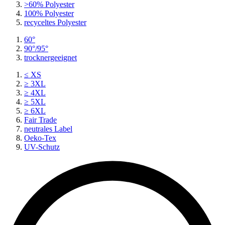
>60% Polyester
100% Polyester
recyceltes
Polyester
60°
90°/95°
trocknergeeignet
≤ XS
≥ 3XL
≥ 4XL
≥ 5XL
≥ 6XL
Fair Trade
neutrales Label
Oeko-Tex
UV-Schutz