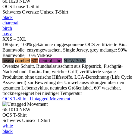
66.1020
NEW
OCS Loose T-Shirt
Schweres Oversize Unisex T-Shirt
black
charcoal
birch
navy
XXS – 3XL
180g/m², 100% gekämmte ringgesponnene OCS zertifizierte Bio-
Baumwolle, enzymgewaschen, Single Jersey, grey melange: 90%
Baumwolle, 10% Viskose
heavy
combed
60°
neutral label
NEW 2026
Oversize Schnitt, Rundhalsausschnitt aus Rippstrick, Fischgrät-
Nackenband Ton-in-Ton, weicher Griff, zertifizierte vegane
Produktion ohne tierische Hilfsstoffe, LCA-Berechnung (Life Cycle
Assessment) zur Bewertung der Umweltauswirkungen über den
gesamten Lebenszyklus, neutrales Größenlabel, 60° waschbar,
trocknergeeignet bei niedriger Temperatur
OCS T-Shirt | Untagged Movement
66.1010
NEW
OCS T-Shirt
Schweres Unisex T-Shirt
white
black