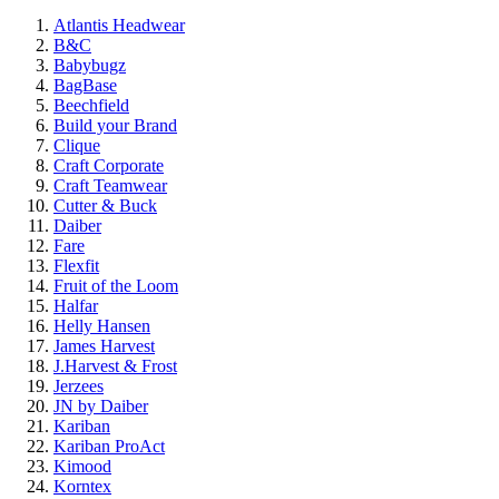
Atlantis Headwear
B&C
Babybugz
BagBase
Beechfield
Build your Brand
Clique
Craft Corporate
Craft Teamwear
Cutter & Buck
Daiber
Fare
Flexfit
Fruit of the Loom
Halfar
Helly Hansen
James Harvest
J.Harvest & Frost
Jerzees
JN by Daiber
Kariban
Kariban ProAct
Kimood
Korntex