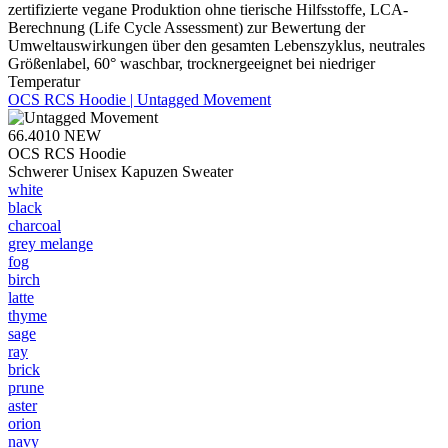
zertifizierte vegane Produktion ohne tierische Hilfsstoffe, LCA-
Berechnung (Life Cycle Assessment) zur Bewertung der
Umweltauswirkungen über den gesamten Lebenszyklus, neutrales
Größenlabel, 60° waschbar, trocknergeeignet bei niedriger
Temperatur
OCS RCS Hoodie | Untagged Movement
66.4010
NEW
OCS RCS Hoodie
Schwerer Unisex Kapuzen Sweater
white
black
charcoal
grey melange
fog
birch
latte
thyme
sage
ray
brick
prune
aster
orion
navy