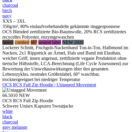
charcoal
birch
navy
XXS – 3XL
350g/m², 80% einlaufvorbehandelte gekämmte ringgesponnene
OCS Blended zertifizierte Bio-Baumwolle, 20% RCS zertifiziertes
recyceltes Polyester, enzymgewaschen
heavy
combed
60°
neutral label
NEW 2026
Lockerer Schnitt, Fischgrät-Nackenband Ton-in-Ton, Halbmond im
Nacken, 2x1 Rippstrick an Ärmel, Hals und Bund mit Elasthan,
weicher Griff, innen angeraut, zertifizierte vegane Produktion ohne
tierische Hilfsstoffe, LCA-Berechnung (Life Cycle Assessment) zur
Bewertung der Umweltauswirkungen über den gesamten
Lebenszyklus, neutrales Größenlabel, 60° waschbar,
trocknergeeignet bei niedriger Temperatur
OCS RCS Full Zip Hoodie | Untagged Movement
66.5010
NEW
OCS RCS Full Zip Hoodie
Schwere Unisex Kapuzen Sweatjacke
white
black
charcoal
grey melange