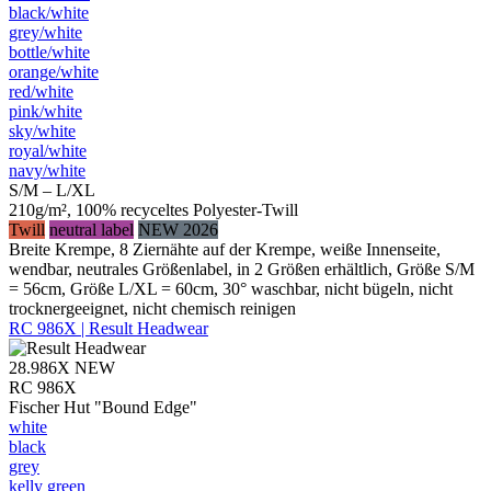
black/​white
grey/​white
bottle/​white
orange/​white
red/​white
pink/​white
sky/​white
royal/​white
navy/​white
S/M – L/XL
210g/m², 100% recyceltes Polyester-Twill
Twill
neutral label
NEW 2026
Breite Krempe, 8 Ziernähte auf der Krempe, weiße Innenseite,
wendbar, neutrales Größenlabel, in 2 Größen erhältlich, Größe S/M
= 56cm, Größe L/XL = 60cm, 30° waschbar, nicht bügeln, nicht
trocknergeeignet, nicht chemisch reinigen
RC 986X | Result Headwear
28.986X
NEW
RC 986X
Fischer Hut "Bound Edge"
white
black
grey
kelly green