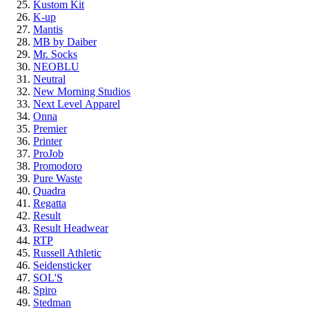
Kustom Kit
K-up
Mantis
MB by Daiber
Mr. Socks
NEOBLU
Neutral
New Morning Studios
Next Level
Apparel
Onna
Premier
Printer
ProJob
Promodoro
Pure Waste
Quadra
Regatta
Result
Result Headwear
RTP
Russell Athletic
Seidensticker
SOL'S
Spiro
Stedman