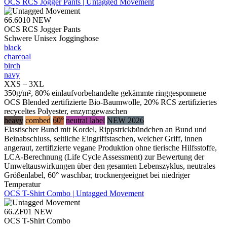
OCS RCS Jogger Pants | Untagged Movement
66.6010
NEW
OCS RCS Jogger Pants
Schwere Unisex Jogginghose
black
charcoal
birch
navy
XXS – 3XL
350g/m², 80% einlaufvorbehandelte gekämmte ringgesponnene
OCS Blended zertifizierte Bio-Baumwolle, 20% RCS zertifiziertes
recyceltes Polyester, enzymgewaschen
heavy
combed
60°
neutral label
NEW 2026
Elastischer Bund mit Kordel, Rippstrickbündchen an Bund und
Beinabschluss, seitliche Eingriffstaschen, weicher Griff, innen
angeraut, zertifizierte vegane Produktion ohne tierische Hilfsstoffe,
LCA-Berechnung (Life Cycle Assessment) zur Bewertung der
Umweltauswirkungen über den gesamten Lebenszyklus, neutrales
Größenlabel, 60° waschbar, trocknergeeignet bei niedriger
Temperatur
OCS T-Shirt Combo | Untagged Movement
66.ZF01
NEW
OCS T-Shirt Combo