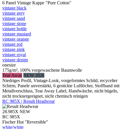
6 Panel Vintage Kappe "Pure Cotton"
vintage black
vintage grey
vintage sand
vintage stone
vintage bottle
vintage mustard
vintage orange
vintage red
vintage pink
vintage royal
vintage denim
onesize
175g/m², 100% vorgewaschene Baumwolle
Tear Away
NEW 2026
Niedriges Profil, Vintage-Look, vorgeformtes Schild, recycelter
Schirm, Panele unverstärkt, 6 gestickte Luftlöcher, Stoffband mit
Metallverschluss, Tear Away Label, Handwäsche, nicht bügeln,
nicht trocknergeeignet, nicht chemisch reinigen
RC 985X | Result Headwear
28.985X
NEW
RC 985X
Fischer Hut "Reversible"
white/​white