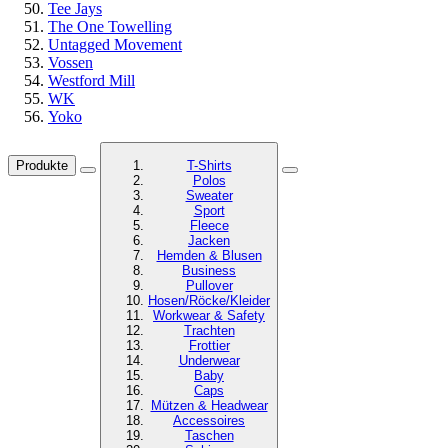
Tee Jays
The One Towelling
Untagged Movement
Vossen
Westford Mill
WK
Yoko
Produkte
T-Shirts
Polos
Sweater
Sport
Fleece
Jacken
Hemden & Blusen
Business
Pullover
Hosen/Röcke/Kleider
Workwear & Safety
Trachten
Frottier
Underwear
Baby
Caps
Mützen & Headwear
Accessoires
Taschen