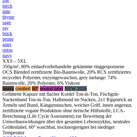
fog
birch
latte
thyme
sage
ray
brick
prune
aster
orion
navy
XXS – 5XL
350g/m², 80% einlaufvorbehandelte gekämmte ringgesponnene
OCS Blended zertifizierte Bio-Baumwolle, 20% RCS zertifiziertes
recyceltes Polyester, enzymgewaschen, grey melange: 74%
Baumwolle, 20% Polyester, 6% Viskose
heavy
combed
60°
neutral label
NEW 2026
Gefütterte Kapuze mit flacher Kordel Ton-in-Ton, Fischgrät-
Nackenband Ton-in-Ton, Halbmond im Nacken, 2x1 Rippstrick an
Ärmeln und Bund, Kängurutaschen, weicher Griff, innen angeraut,
zertifizierte vegane Produktion ohne tierische Hilfsstoffe, LCA-
Berechnung (Life Cycle Assessment) zur Bewertung der
Umweltauswirkungen über den gesamten Lebenszyklus, neutrales
Größenlabel, 60° waschbar, trocknergeeignet bei niedriger
Temperatur