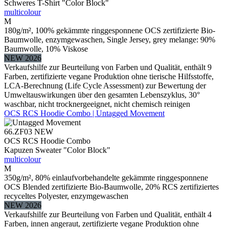
Schweres T-Shirt "Color Block"
multicolour
M
180g/m², 100% gekämmte ringgesponnene OCS zertifizierte Bio-
Baumwolle, enzymgewaschen, Single Jersey, grey melange: 90%
Baumwolle, 10% Viskose
NEW 2026
Verkaufshilfe zur Beurteilung von Farben und Qualität, enthält 9
Farben, zertifizierte vegane Produktion ohne tierische Hilfsstoffe,
LCA-Berechnung (Life Cycle Assessment) zur Bewertung der
Umweltauswirkungen über den gesamten Lebenszyklus, 30°
waschbar, nicht trocknergeeignet, nicht chemisch reinigen
OCS RCS Hoodie Combo | Untagged Movement
66.ZF03
NEW
OCS RCS Hoodie Combo
Kapuzen Sweater "Color Block"
multicolour
M
350g/m², 80% einlaufvorbehandelte gekämmte ringgesponnene
OCS Blended zertifizierte Bio-Baumwolle, 20% RCS zertifiziertes
recyceltes Polyester, enzymgewaschen
NEW 2026
Verkaufshilfe zur Beurteilung von Farben und Qualität, enthält 4
Farben, innen angeraut, zertifizierte vegane Produktion ohne