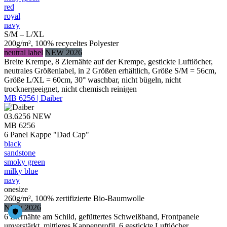
red
royal
navy
S/M – L/XL
200g/m², 100% recyceltes Polyester
neutral label
NEW 2026
Breite Krempe, 8 Ziernähte auf der Krempe, gestickte Luftlöcher,
neutrales Größenlabel, in 2 Größen erhältlich, Größe S/M = 56cm,
Größe L/XL = 60cm, 30° waschbar, nicht bügeln, nicht
trocknergeeignet, nicht chemisch reinigen
MB 6256 | Daiber
03.6256
NEW
MB 6256
6 Panel Kappe "Dad Cap"
black
sandstone
smoky green
milky blue
navy
onesize
260g/m², 100% zertifizierte Bio-Baumwolle
NEW 2026
6 Ziernähte am Schild, gefüttertes Schweißband, Frontpanele
unverstärkt, mittleres Kappenprofil, 6 gestickte Luftlöcher,