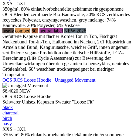
XXS – 5XL
350g/m², 80% einlaufvorbehandelte gekämmte ringgesponnene
OCS Blended zertifizierte Bio-Baumwolle, 20% RCS zertifiziertes
recyceltes Polyester, enzymgewaschen, grey melange: 74%
Baumwolle, 20% Polyester, 6% Viskose
heavy
combed
60°
neutral label
NEW 2026
Gefütterte Kapuze mit flacher Kordel Ton-in-Ton, Fischgrät-
Nackenband Ton-in-Ton, Halbmond im Nacken, 2x1 Rippstrick an
Ärmeln und Bund, Kängurutasche, weicher Griff, innen angeraut,
zertifizierte vegane Produktion ohne tierische Hilfsstoffe, LCA-
Berechnung (Life Cycle Assessment) zur Bewertung der
Umweltauswirkungen über den gesamten Lebenszyklus, neutrales
Größenlabel, 60° waschbar, trocknergeeignet bei niedriger
Temperatur
OCS RCS Loose Hoodie | Untagged Movement
66.4020
NEW
OCS RCS Loose Hoodie
Schwerer Unisex Kapuzen Sweater "Loose Fit"
black
charcoal
birch
navy
XXS – 3XL
350g/m², 80% einlaufvorbehandelte gekämmte ringgesponnene