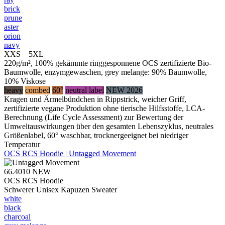
brick
prune
aster
orion
navy
XXS – 5XL
220g/m², 100% gekämmte ringgesponnene OCS zertifizierte Bio-
Baumwolle, enzymgewaschen, grey melange: 90% Baumwolle,
10% Viskose
heavy
combed
60°
neutral label
NEW 2026
Kragen und Ärmelbündchen in Rippstrick, weicher Griff,
zertifizierte vegane Produktion ohne tierische Hilfsstoffe, LCA-
Berechnung (Life Cycle Assessment) zur Bewertung der
Umweltauswirkungen über den gesamten Lebenszyklus, neutrales
Größenlabel, 60° waschbar, trocknergeeignet bei niedriger
Temperatur
OCS RCS Hoodie | Untagged Movement
66.4010
NEW
OCS RCS Hoodie
Schwerer Unisex Kapuzen Sweater
white
black
charcoal