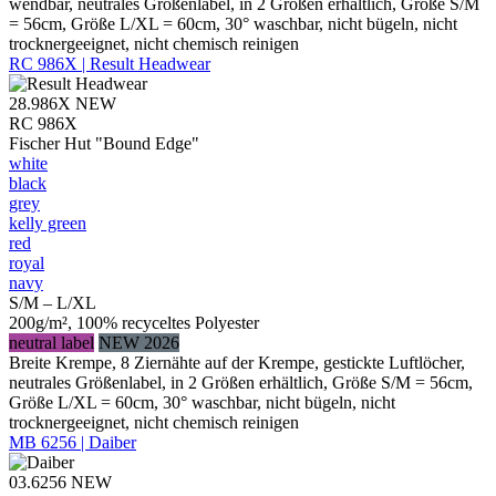
wendbar, neutrales Größenlabel, in 2 Größen erhältlich, Größe S/M
= 56cm, Größe L/XL = 60cm, 30° waschbar, nicht bügeln, nicht
trocknergeeignet, nicht chemisch reinigen
RC 986X | Result Headwear
28.986X
NEW
RC 986X
Fischer Hut "Bound Edge"
white
black
grey
kelly green
red
royal
navy
S/M – L/XL
200g/m², 100% recyceltes Polyester
neutral label
NEW 2026
Breite Krempe, 8 Ziernähte auf der Krempe, gestickte Luftlöcher,
neutrales Größenlabel, in 2 Größen erhältlich, Größe S/M = 56cm,
Größe L/XL = 60cm, 30° waschbar, nicht bügeln, nicht
trocknergeeignet, nicht chemisch reinigen
MB 6256 | Daiber
03.6256
NEW