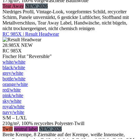
175g/m², 100% vorgewaschene Baumwolle
Tear Away
NEW 2026
Niedriges Profil, Vintage-Look, vorgeformtes Schild, recycelter
Schirm, Panele unverstärkt, 6 gestickte Luftlöcher, Stoffband mit
Metallverschluss, Tear Away Label, Handwäsche, nicht bügeln,
nicht trocknergeeignet, nicht chemisch reinigen
RC 985X | Result Headwear
28.985X
NEW
RC 985X
Fischer Hut "Reversible"
white/​white
black/​white
grey/​white
bottle/​white
orange/​white
red/​white
pink/​white
sky/​white
royal/​white
navy/​white
S/M – L/XL
210g/m², 100% recyceltes Polyester-Twill
Twill
neutral label
NEW 2026
Breite Krempe, 8 Ziernähte auf der Krempe, weiße Innenseite,