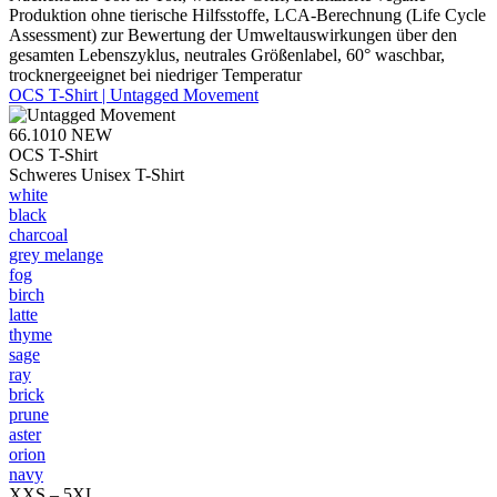
Produktion ohne tierische Hilfsstoffe, LCA-Berechnung (Life Cycle
Assessment) zur Bewertung der Umweltauswirkungen über den
gesamten Lebenszyklus, neutrales Größenlabel, 60° waschbar,
trocknergeeignet bei niedriger Temperatur
OCS T-Shirt | Untagged Movement
66.1010
NEW
OCS T-Shirt
Schweres Unisex T-Shirt
white
black
charcoal
grey melange
fog
birch
latte
thyme
sage
ray
brick
prune
aster
orion
navy
XXS – 5XL