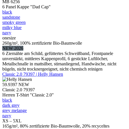
MB 6256
6 Panel Kappe "Dad Cap"
black
sandstone
smoky green
milky blue
navy
onesize
260g/m², 100% zertifizierte Bio-Baumwolle
NEW 2026
6 Ziernähte am Schild, gefüttertes Schweißband, Frontpanele
unverstärkt, mittleres Kappenprofil, 6 gestickte Luftlöcher,
Metallschnalle in mattsilber, stirnanliegend, Handwäsche, nicht
bügeln, nicht trocknergeeignet, nicht chemisch reinigen
Classic 2.0 79397 | Helly Hansen
59.9397
NEW
Classic 2.0 79397
Herren T-Shirt "Classic 2.0"
black
dark grey
grey melange
navy
XS – 5XL
165g/m², 80% zertifizierte Bio-Baumwolle, 20% recyceltes