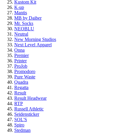
Kustom Kit
K-up
Mantis
MB by Daiber
Mr. Socks
NEOBLU
Neutral
New Morning Studios
Next Level
Apparel
Onna
Premier
Printer
ProJob
Promodoro
Pure Waste
Quadra
Regatta
Result
Result Headwear
RTP
Russell Athletic
Seidensticker
SOL'S
Spiro
Stedman