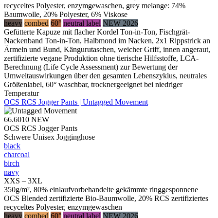
recyceltes Polyester, enzymgewaschen, grey melange: 74%
Baumwolle, 20% Polyester, 6% Viskose
heavy
combed
60°
neutral label
NEW 2026
Gefütterte Kapuze mit flacher Kordel Ton-in-Ton, Fischgrät-
Nackenband Ton-in-Ton, Halbmond im Nacken, 2x1 Rippstrick an
Ärmeln und Bund, Kängurutaschen, weicher Griff, innen angeraut,
zertifizierte vegane Produktion ohne tierische Hilfsstoffe, LCA-
Berechnung (Life Cycle Assessment) zur Bewertung der
Umweltauswirkungen über den gesamten Lebenszyklus, neutrales
Größenlabel, 60° waschbar, trocknergeeignet bei niedriger
Temperatur
OCS RCS Jogger Pants | Untagged Movement
66.6010
NEW
OCS RCS Jogger Pants
Schwere Unisex Jogginghose
black
charcoal
birch
navy
XXS – 3XL
350g/m², 80% einlaufvorbehandelte gekämmte ringgesponnene
OCS Blended zertifizierte Bio-Baumwolle, 20% RCS zertifiziertes
recyceltes Polyester, enzymgewaschen
heavy
combed
60°
neutral label
NEW 2026