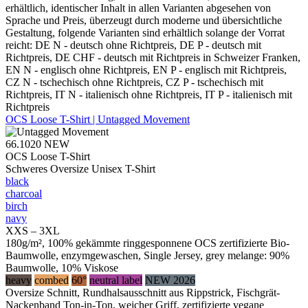
erhältlich, identischer Inhalt in allen Varianten abgesehen von
Sprache und Preis, überzeugt durch moderne und übersichtliche
Gestaltung, folgende Varianten sind erhältlich solange der Vorrat
reicht: DE N - deutsch ohne Richtpreis, DE P - deutsch mit
Richtpreis, DE CHF - deutsch mit Richtpreis in Schweizer Franken,
EN N - englisch ohne Richtpreis, EN P - englisch mit Richtpreis,
CZ N - tschechisch ohne Richtpreis, CZ P - tschechisch mit
Richtpreis, IT N - italienisch ohne Richtpreis, IT P - italienisch mit
Richtpreis
OCS Loose T-Shirt | Untagged Movement
66.1020
NEW
OCS Loose T-Shirt
Schweres Oversize Unisex T-Shirt
black
charcoal
birch
navy
XXS – 3XL
180g/m², 100% gekämmte ringgesponnene OCS zertifizierte Bio-
Baumwolle, enzymgewaschen, Single Jersey, grey melange: 90%
Baumwolle, 10% Viskose
heavy
combed
60°
neutral label
NEW 2026
Oversize Schnitt, Rundhalsausschnitt aus Rippstrick, Fischgrät-
Nackenband Ton-in-Ton, weicher Griff, zertifizierte vegane