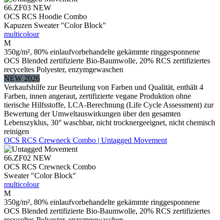
66.ZF03
NEW
OCS RCS Hoodie Combo
Kapuzen Sweater "Color Block"
multicolour
M
350g/m², 80% einlaufvorbehandelte gekämmte ringgesponnene
OCS Blended zertifizierte Bio-Baumwolle, 20% RCS zertifiziertes
recyceltes Polyester, enzymgewaschen
NEW 2026
Verkaufshilfe zur Beurteilung von Farben und Qualität, enthält 4
Farben, innen angeraut, zertifizierte vegane Produktion ohne
tierische Hilfsstoffe, LCA-Berechnung (Life Cycle Assessment) zur
Bewertung der Umweltauswirkungen über den gesamten
Lebenszyklus, 30° waschbar, nicht trocknergeeignet, nicht chemisch
reinigen
OCS RCS Crewneck Combo | Untagged Movement
66.ZF02
NEW
OCS RCS Crewneck Combo
Sweater "Color Block"
multicolour
M
350g/m², 80% einlaufvorbehandelte gekämmte ringgesponnene
OCS Blended zertifizierte Bio-Baumwolle, 20% RCS zertifiziertes
recyceltes Polyester, enzymgewaschen