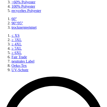
>60% Polyester
100% Polyester
recyceltes
Polyester
60°
90°/95°
trocknergeeignet
≤ XS
≥ 3XL
≥ 4XL
≥ 5XL
≥ 6XL
Fair Trade
neutrales Label
Oeko-Tex
UV-Schutz