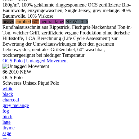
180g/m², 100% gekämmte ringgesponnene OCS zertifizierte Bio-
Baumwolle, enzymgewaschen, Single Jersey, grey melange: 90%
Baumwolle, 10% Viskose
heavy
combed
60°
neutral label
NEW 2026
Rundhalsausschnitt aus Rippstrick, Fischgrät-Nackenband Ton-in-
Ton, weicher Griff, zertifizierte vegane Produktion ohne tierische
Hilfsstoffe, LCA-Berechnung (Life Cycle Assessment) zur
Bewertung der Umweltauswirkungen über den gesamten
Lebenszyklus, neutrales Größenlabel, 60° waschbar,
trocknergeeignet bei niedriger Temperatur
OCS Polo | Untagged Movement
66.2010
NEW
OCS Polo
Schweres Unisex Piqué Polo
white
black
charcoal
grey melange
fog
birch
latte
thyme
sage
ray