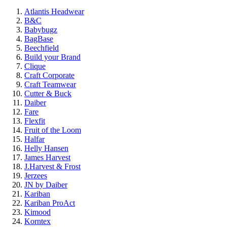
Atlantis Headwear
B&C
Babybugz
BagBase
Beechfield
Build your Brand
Clique
Craft Corporate
Craft Teamwear
Cutter & Buck
Daiber
Fare
Flexfit
Fruit of the Loom
Halfar
Helly Hansen
James Harvest
J.Harvest & Frost
Jerzees
JN by Daiber
Kariban
Kariban ProAct
Kimood
Korntex