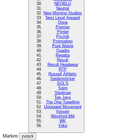
NEOBLU
Neutral
New Morning Studios
Next Level
Apparel
Onna
Premier
Printer
ProJob
Promodoro
Pure Waste
Quadra
Regatta
Result
Result Headwear
RTP
Russell Athletic
Seidensticker
SOL'S
Spiro
Stedman
Tee Jays
The One Towelling
Untagged Movement
Vossen
Westford Mill
WK
Yoko
Marken
zurück