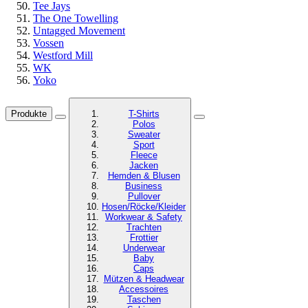
Tee Jays
The One Towelling
Untagged Movement
Vossen
Westford Mill
WK
Yoko
Produkte
T-Shirts
Polos
Sweater
Sport
Fleece
Jacken
Hemden & Blusen
Business
Pullover
Hosen/Röcke/Kleider
Workwear & Safety
Trachten
Frottier
Underwear
Baby
Caps
Mützen & Headwear
Accessoires
Taschen