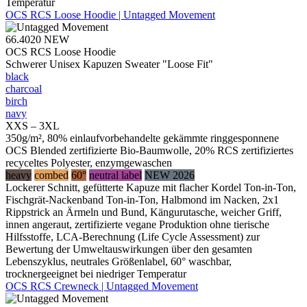
Temperatur
OCS RCS Loose Hoodie | Untagged Movement
66.4020
NEW
OCS RCS Loose Hoodie
Schwerer Unisex Kapuzen Sweater "Loose Fit"
black
charcoal
birch
navy
XXS – 3XL
350g/m², 80% einlaufvorbehandelte gekämmte ringgesponnene
OCS Blended zertifizierte Bio-Baumwolle, 20% RCS zertifiziertes
recyceltes Polyester, enzymgewaschen
heavy
combed
60°
neutral label
NEW 2026
Lockerer Schnitt, gefütterte Kapuze mit flacher Kordel Ton-in-Ton,
Fischgrät-Nackenband Ton-in-Ton, Halbmond im Nacken, 2x1
Rippstrick an Ärmeln und Bund, Kängurutasche, weicher Griff,
innen angeraut, zertifizierte vegane Produktion ohne tierische
Hilfsstoffe, LCA-Berechnung (Life Cycle Assessment) zur
Bewertung der Umweltauswirkungen über den gesamten
Lebenszyklus, neutrales Größenlabel, 60° waschbar,
trocknergeeignet bei niedriger Temperatur
OCS RCS Crewneck | Untagged Movement