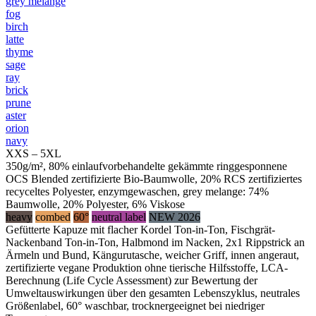
grey melange
fog
birch
latte
thyme
sage
ray
brick
prune
aster
orion
navy
XXS – 5XL
350g/m², 80% einlaufvorbehandelte gekämmte ringgesponnene
OCS Blended zertifizierte Bio-Baumwolle, 20% RCS zertifiziertes
recyceltes Polyester, enzymgewaschen, grey melange: 74%
Baumwolle, 20% Polyester, 6% Viskose
heavy
combed
60°
neutral label
NEW 2026
Gefütterte Kapuze mit flacher Kordel Ton-in-Ton, Fischgrät-
Nackenband Ton-in-Ton, Halbmond im Nacken, 2x1 Rippstrick an
Ärmeln und Bund, Kängurutasche, weicher Griff, innen angeraut,
zertifizierte vegane Produktion ohne tierische Hilfsstoffe, LCA-
Berechnung (Life Cycle Assessment) zur Bewertung der
Umweltauswirkungen über den gesamten Lebenszyklus, neutrales
Größenlabel, 60° waschbar, trocknergeeignet bei niedriger