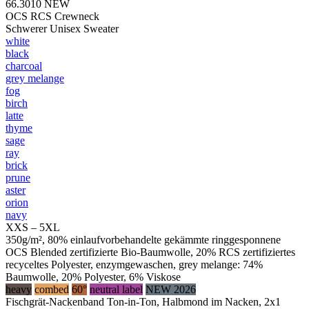
66.3010
NEW
OCS RCS Crewneck
Schwerer Unisex Sweater
white
black
charcoal
grey melange
fog
birch
latte
thyme
sage
ray
brick
prune
aster
orion
navy
XXS – 5XL
350g/m², 80% einlaufvorbehandelte gekämmte ringgesponnene
OCS Blended zertifizierte Bio-Baumwolle, 20% RCS zertifiziertes
recyceltes Polyester, enzymgewaschen, grey melange: 74%
Baumwolle, 20% Polyester, 6% Viskose
heavy
combed
60°
neutral label
NEW 2026
Fischgrät-Nackenband Ton-in-Ton, Halbmond im Nacken, 2x1