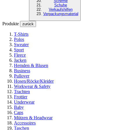
Schirme
Schuhe
Verkaufshilfen
Verpackungsmaterial
Produkte
zurück
T-Shirts
Polos
Sweater
Sport
Fleece
Jacken
Hemden & Blusen
Business
Pullover
Hosen/Röcke/Kleider
Workwear & Safety
Trachten
Frottier
Underwear
Baby
Caps
Mützen & Headwear
Accessoires
Taschen