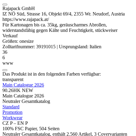
Rajapack GmbH
IZ NÖ Süd, Strasse 16, Objekt 69/4, 2355 Wr. Neudorf, Austria
https://www.rajapack.at/
Für Kartonagen bis ca. 35kg, geräuscharmes Abrollen,
widerstandsfähig gegen Kälte und Feuchtigkeit, stückweiser
Verkauf
Größen:
onesize
Zolltarifnummer:
39191015
|
Ursprungsland:
Italien
36
6
www
Das Produkt ist in den folgenden Farben verfügbar:
transparent
Main Catalogue 2026
90.26HK
NEW
Main Catalogue 2026
Neutraler Gesamtkatalog
Standard
Promotion
Workwear
CZ P – EN P
100% FSC Papier, 504 Seiten
Neutraler Gesamtkatalog, enthält 2.560 Artikel, 3 Covervarianten