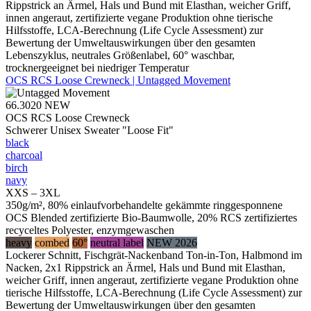
Rippstrick an Ärmel, Hals und Bund mit Elasthan, weicher Griff,
innen angeraut, zertifizierte vegane Produktion ohne tierische
Hilfsstoffe, LCA-Berechnung (Life Cycle Assessment) zur
Bewertung der Umweltauswirkungen über den gesamten
Lebenszyklus, neutrales Größenlabel, 60° waschbar,
trocknergeeignet bei niedriger Temperatur
OCS RCS Loose Crewneck | Untagged Movement
66.3020
NEW
OCS RCS Loose Crewneck
Schwerer Unisex Sweater "Loose Fit"
black
charcoal
birch
navy
XXS – 3XL
350g/m², 80% einlaufvorbehandelte gekämmte ringgesponnene
OCS Blended zertifizierte Bio-Baumwolle, 20% RCS zertifiziertes
recyceltes Polyester, enzymgewaschen
heavy
combed
60°
neutral label
NEW 2026
Lockerer Schnitt, Fischgrät-Nackenband Ton-in-Ton, Halbmond im
Nacken, 2x1 Rippstrick an Ärmel, Hals und Bund mit Elasthan,
weicher Griff, innen angeraut, zertifizierte vegane Produktion ohne
tierische Hilfsstoffe, LCA-Berechnung (Life Cycle Assessment) zur
Bewertung der Umweltauswirkungen über den gesamten