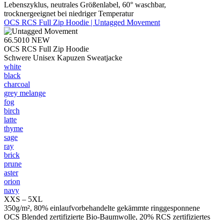
Lebenszyklus, neutrales Größenlabel, 60° waschbar,
trocknergeeignet bei niedriger Temperatur
OCS RCS Full Zip Hoodie | Untagged Movement
66.5010
NEW
OCS RCS Full Zip Hoodie
Schwere Unisex Kapuzen Sweatjacke
white
black
charcoal
grey melange
fog
birch
latte
thyme
sage
ray
brick
prune
aster
orion
navy
XXS – 5XL
350g/m², 80% einlaufvorbehandelte gekämmte ringgesponnene
OCS Blended zertifizierte Bio-Baumwolle, 20% RCS zertifiziertes