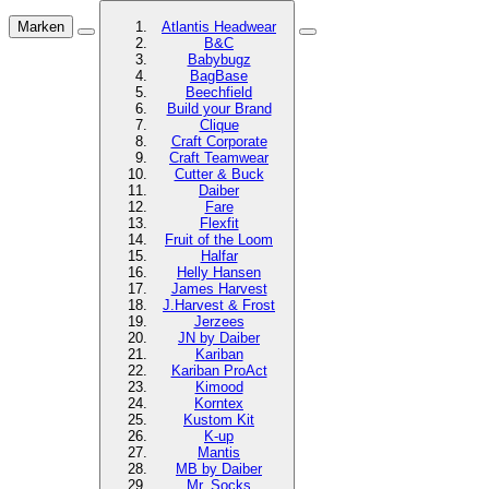
Marken
Atlantis Headwear
B&C
Babybugz
BagBase
Beechfield
Build your Brand
Clique
Craft Corporate
Craft Teamwear
Cutter & Buck
Daiber
Fare
Flexfit
Fruit of the Loom
Halfar
Helly Hansen
James Harvest
J.Harvest & Frost
Jerzees
JN by Daiber
Kariban
Kariban ProAct
Kimood
Korntex
Kustom Kit
K-up
Mantis
MB by Daiber
Mr. Socks