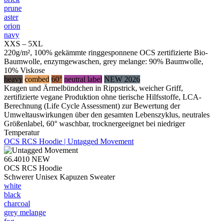
prune
aster
orion
navy
XXS – 5XL
220g/m², 100% gekämmte ringgesponnene OCS zertifizierte Bio-
Baumwolle, enzymgewaschen, grey melange: 90% Baumwolle,
10% Viskose
heavy
combed
60°
neutral label
NEW 2026
Kragen und Ärmelbündchen in Rippstrick, weicher Griff,
zertifizierte vegane Produktion ohne tierische Hilfsstoffe, LCA-
Berechnung (Life Cycle Assessment) zur Bewertung der
Umweltauswirkungen über den gesamten Lebenszyklus, neutrales
Größenlabel, 60° waschbar, trocknergeeignet bei niedriger
Temperatur
OCS RCS Hoodie | Untagged Movement
66.4010
NEW
OCS RCS Hoodie
Schwerer Unisex Kapuzen Sweater
white
black
charcoal
grey melange