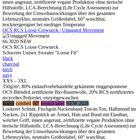
innen angeraut, zertifizierte vegane Produktion ohne tierische
Hilfsstoffe, LCA-Berechnung (Life Cycle Assessment) zur
Bewertung der Umweltauswirkungen über den gesamten
Lebenszyklus, neutrales Größenlabel, 60° waschbar,
trocknergeeignet bei niedriger Temperatur
OCS RCS Loose Crewneck | Untagged Movement
66.3020
NEW
OCS RCS Loose Crewneck
Schwerer Unisex Sweater "Loose Fit"
black
charcoal
birch
navy
XXS – 3XL
350g/m², 80% einlaufvorbehandelte gekämmte ringgesponnene
OCS Blended zertifizierte Bio-Baumwolle, 20% RCS zertifiziertes
recyceltes Polyester, enzymgewaschen
heavy
combed
60°
neutral label
NEW 2026
Lockerer Schnitt, Fischgrät-Nackenband Ton-in-Ton, Halbmond im
Nacken, 2x1 Rippstrick an Ärmel, Hals und Bund mit Elasthan,
weicher Griff, innen angeraut, zertifizierte vegane Produktion ohne
tierische Hilfsstoffe, LCA-Berechnung (Life Cycle Assessment) zur
Bewertung der Umweltauswirkungen über den gesamten
Lebenszyklus, neutrales Größenlabel, 60° waschbar,