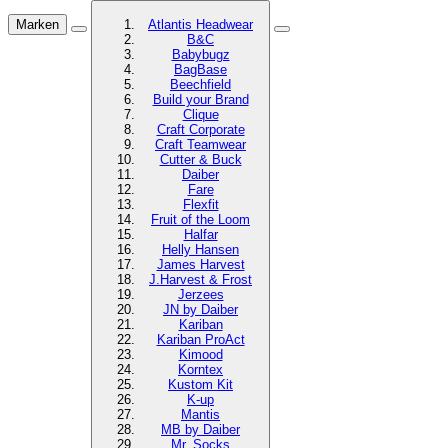
Marken
Atlantis Headwear
B&C
Babybugz
BagBase
Beechfield
Build your Brand
Clique
Craft Corporate
Craft Teamwear
Cutter & Buck
Daiber
Fare
Flexfit
Fruit of the Loom
Halfar
Helly Hansen
James Harvest
J.Harvest & Frost
Jerzees
JN by Daiber
Kariban
Kariban ProAct
Kimood
Korntex
Kustom Kit
K-up
Mantis
MB by Daiber
Mr. Socks