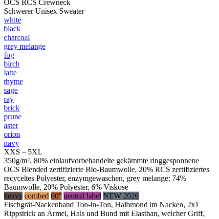
OCS RCS Crewneck
Schwerer Unisex Sweater
white
black
charcoal
grey melange
fog
birch
latte
thyme
sage
ray
brick
prune
aster
orion
navy
XXS – 5XL
350g/m², 80% einlaufvorbehandelte gekämmte ringgesponnene
OCS Blended zertifizierte Bio-Baumwolle, 20% RCS zertifiziertes
recyceltes Polyester, enzymgewaschen, grey melange: 74%
Baumwolle, 20% Polyester, 6% Viskose
heavy
combed
60°
neutral label
NEW 2026
Fischgrät-Nackenband Ton-in-Ton, Halbmond im Nacken, 2x1
Rippstrick an Ärmel, Hals und Bund mit Elasthan, weicher Griff,