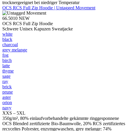
trocknergeeignet bei niedriger Temperatur
OCS RCS Full Zip Hoodie | Untagged Movement
66.5010
NEW
OCS RCS Full Zip Hoodie
Schwere Unisex Kapuzen Sweatjacke
white
black
charcoal
grey melange
fog
birch
latte
thyme
sage
ray
brick
prune
aster
orion
navy
XXS – 5XL
350g/m², 80% einlaufvorbehandelte gekämmte ringgesponnene
OCS Blended zertifizierte Bio-Baumwolle, 20% RCS zertifiziertes
recyceltes Polyester, enzymgewaschen, grey melange: 74%