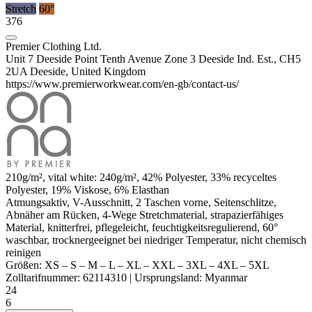
Stretch
60°
376
Premier Clothing Ltd.
Unit 7 Deeside Point Tenth Avenue Zone 3 Deeside Ind. Est., CH5
2UA Deeside, United Kingdom
https://www.premierworkwear.com/en-gb/contact-us/
210g/m², vital white: 240g/m², 42%
Polyester
, 33% recyceltes
Polyester
, 19%
Viskose
, 6%
Elasthan
Atmungsaktiv, V-Ausschnitt, 2 Taschen vorne, Seitenschlitze,
Abnäher
am Rücken, 4-Wege Stretchmaterial, strapazierfähiges
Material, knitterfrei, pflegeleicht, feuchtigkeitsregulierend, 60°
waschbar, trocknergeeignet bei niedriger Temperatur, nicht chemisch
reinigen
Größen:
XS
–
S
–
M
–
L
–
XL
–
XXL
–
3XL
–
4XL
–
5XL
Zolltarifnummer:
62114310
|
Ursprungsland:
Myanmar
24
6