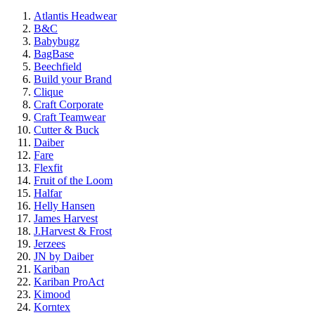
Atlantis Headwear
B&C
Babybugz
BagBase
Beechfield
Build your Brand
Clique
Craft Corporate
Craft Teamwear
Cutter & Buck
Daiber
Fare
Flexfit
Fruit of the Loom
Halfar
Helly Hansen
James Harvest
J.Harvest & Frost
Jerzees
JN by Daiber
Kariban
Kariban ProAct
Kimood
Korntex