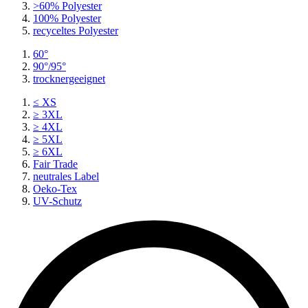
>60% Polyester
100% Polyester
recyceltes
Polyester
60°
90°/95°
trocknergeeignet
≤ XS
≥ 3XL
≥ 4XL
≥ 5XL
≥ 6XL
Fair Trade
neutrales Label
Oeko-Tex
UV-Schutz