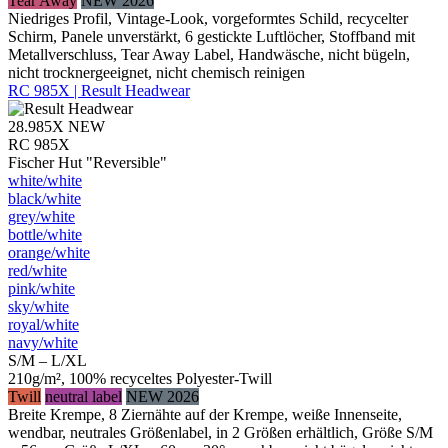
Tear Away
NEW 2026
Niedriges Profil, Vintage-Look, vorgeformtes Schild, recycelter
Schirm, Panele unverstärkt, 6 gestickte Luftlöcher, Stoffband mit
Metallverschluss, Tear Away Label, Handwäsche, nicht bügeln,
nicht trocknergeeignet, nicht chemisch reinigen
RC 985X | Result Headwear
28.985X
NEW
RC 985X
Fischer Hut "Reversible"
white/​white
black/​white
grey/​white
bottle/​white
orange/​white
red/​white
pink/​white
sky/​white
royal/​white
navy/​white
S/M – L/XL
210g/m², 100% recyceltes Polyester-Twill
Twill
neutral label
NEW 2026
Breite Krempe, 8 Ziernähte auf der Krempe, weiße Innenseite,
wendbar, neutrales Größenlabel, in 2 Größen erhältlich, Größe S/M