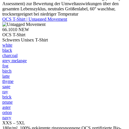
Assessment) zur Bewertung der Umweltauswirkungen über den
gesamten Lebenszyklus, neutrales Größenlabel, 60° waschbar,
trocknergeeignet bei niedriger Temperatur
OCS T-Shirt | Untagged Movement
66.1010
NEW
OCS T-Shirt
Schweres Unisex T-Shirt
white
black
charcoal
grey melange
fog
birch
latte
thyme
sage
ray
brick
prune
aster
orion
navy
XXS – 5XL
180g/m², 100% gekämmte ringgesponnene OCS zertifizierte Bio-