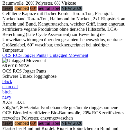
Baumwolle, 20% Polyester, 6% Viskose
heavy
combed
60°
neutral label
NEW 2026
Gefütterte Kapuze mit flacher Kordel Ton-in-Ton, Fischgrät-
Nackenband Ton-in-Ton, Halbmond im Nacken, 2x1 Rippstrick an
Ärmeln und Bund, Kängurutaschen, weicher Griff, innen angeraut,
zertifizierte vegane Produktion ohne tierische Hilfsstoffe, LCA-
Berechnung (Life Cycle Assessment) zur Bewertung der
Umweltauswirkungen über den gesamten Lebenszyklus, neutrales
Größenlabel, 60° waschbar, trocknergeeignet bei niedriger
Temperatur
OCS RCS Jogger Pants | Untagged Movement
66.6010
NEW
OCS RCS Jogger Pants
Schwere Unisex Jogginghose
black
charcoal
birch
navy
XXS – 3XL
350g/m², 80% einlaufvorbehandelte gekämmte ringgesponnene
OCS Blended zertifizierte Bio-Baumwolle, 20% RCS zertifiziertes
recyceltes Polyester, enzymgewaschen
heavy
combed
60°
neutral label
NEW 2026
Elastischer Bund mit Kordel, Rippstrickbündchen an Bund und