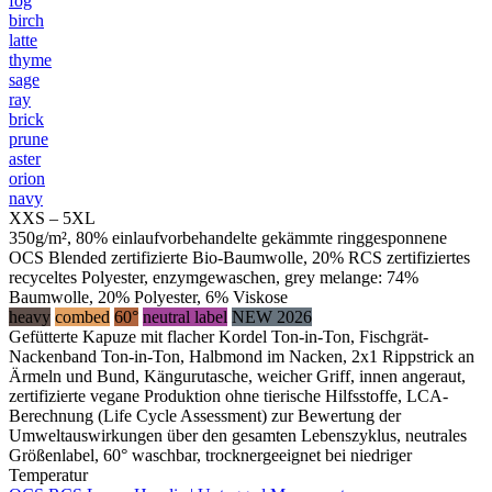
fog
birch
latte
thyme
sage
ray
brick
prune
aster
orion
navy
XXS – 5XL
350g/m², 80% einlaufvorbehandelte gekämmte ringgesponnene
OCS Blended zertifizierte Bio-Baumwolle, 20% RCS zertifiziertes
recyceltes Polyester, enzymgewaschen, grey melange: 74%
Baumwolle, 20% Polyester, 6% Viskose
heavy
combed
60°
neutral label
NEW 2026
Gefütterte Kapuze mit flacher Kordel Ton-in-Ton, Fischgrät-
Nackenband Ton-in-Ton, Halbmond im Nacken, 2x1 Rippstrick an
Ärmeln und Bund, Kängurutasche, weicher Griff, innen angeraut,
zertifizierte vegane Produktion ohne tierische Hilfsstoffe, LCA-
Berechnung (Life Cycle Assessment) zur Bewertung der
Umweltauswirkungen über den gesamten Lebenszyklus, neutrales
Größenlabel, 60° waschbar, trocknergeeignet bei niedriger
Temperatur