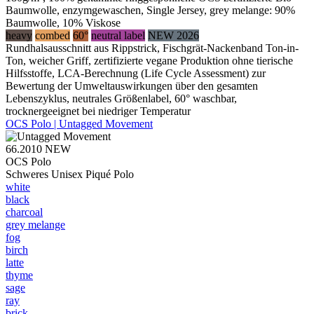
Baumwolle, enzymgewaschen, Single Jersey, grey melange: 90%
Baumwolle, 10% Viskose
heavy
combed
60°
neutral label
NEW 2026
Rundhalsausschnitt aus Rippstrick, Fischgrät-Nackenband Ton-in-
Ton, weicher Griff, zertifizierte vegane Produktion ohne tierische
Hilfsstoffe, LCA-Berechnung (Life Cycle Assessment) zur
Bewertung der Umweltauswirkungen über den gesamten
Lebenszyklus, neutrales Größenlabel, 60° waschbar,
trocknergeeignet bei niedriger Temperatur
OCS Polo | Untagged Movement
66.2010
NEW
OCS Polo
Schweres Unisex Piqué Polo
white
black
charcoal
grey melange
fog
birch
latte
thyme
sage
ray
brick