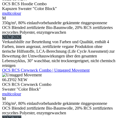
OCS RCS Hoodie Combo
Kapuzen Sweater "Color Block"
multicolour
M
350g/m², 80% einlaufvorbehandelte gekämmte ringgesponnene
OCS Blended zertifizierte Bio-Baumwolle, 20% RCS zertifiziertes
recyceltes Polyester, enzymgewaschen
NEW 2026
Verkaufshilfe zur Beurteilung von Farben und Qualität, enthält 4
Farben, innen angeraut, zertifizierte vegane Produktion ohne
tierische Hilfsstoffe, LCA-Berechnung (Life Cycle Assessment) zur
Bewertung der Umweltauswirkungen über den gesamten
Lebenszyklus, 30° waschbar, nicht trocknergeeignet, nicht chemisch
reinigen
OCS RCS Crewneck Combo | Untagged Movement
66.ZF02
NEW
OCS RCS Crewneck Combo
Sweater "Color Block"
multicolour
M
350g/m², 80% einlaufvorbehandelte gekämmte ringgesponnene
OCS Blended zertifizierte Bio-Baumwolle, 20% RCS zertifiziertes
recyceltes Polyester, enzymgewaschen
NEW 2026