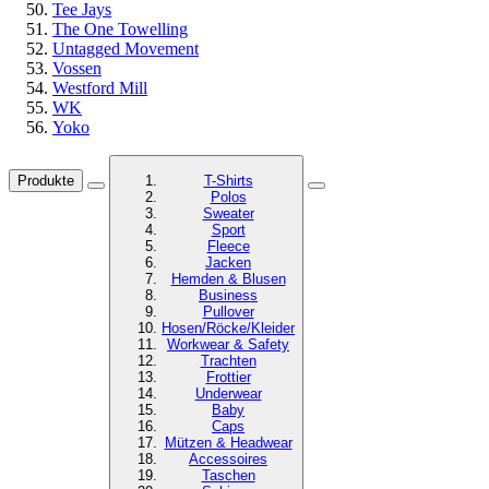
Tee Jays
The One Towelling
Untagged Movement
Vossen
Westford Mill
WK
Yoko
Produkte
T-Shirts
Polos
Sweater
Sport
Fleece
Jacken
Hemden & Blusen
Business
Pullover
Hosen/Röcke/Kleider
Workwear & Safety
Trachten
Frottier
Underwear
Baby
Caps
Mützen & Headwear
Accessoires
Taschen