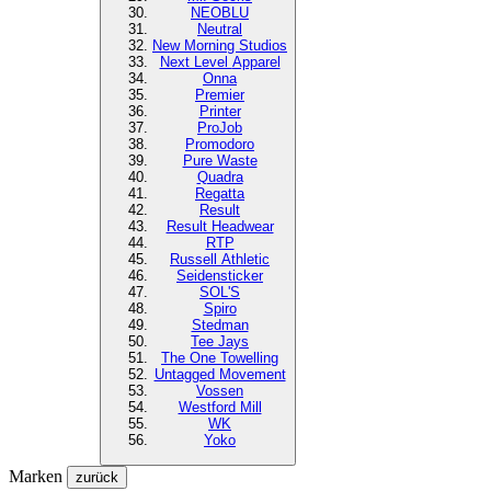
NEOBLU
Neutral
New Morning Studios
Next Level
Apparel
Onna
Premier
Printer
ProJob
Promodoro
Pure Waste
Quadra
Regatta
Result
Result Headwear
RTP
Russell Athletic
Seidensticker
SOL'S
Spiro
Stedman
Tee Jays
The One Towelling
Untagged Movement
Vossen
Westford Mill
WK
Yoko
Marken
zurück