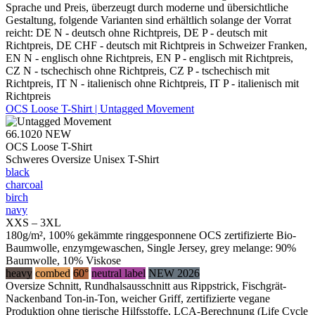
Sprache und Preis, überzeugt durch moderne und übersichtliche
Gestaltung, folgende Varianten sind erhältlich solange der Vorrat
reicht: DE N - deutsch ohne Richtpreis, DE P - deutsch mit
Richtpreis, DE CHF - deutsch mit Richtpreis in Schweizer Franken,
EN N - englisch ohne Richtpreis, EN P - englisch mit Richtpreis,
CZ N - tschechisch ohne Richtpreis, CZ P - tschechisch mit
Richtpreis, IT N - italienisch ohne Richtpreis, IT P - italienisch mit
Richtpreis
OCS Loose T-Shirt | Untagged Movement
66.1020
NEW
OCS Loose T-Shirt
Schweres Oversize Unisex T-Shirt
black
charcoal
birch
navy
XXS – 3XL
180g/m², 100% gekämmte ringgesponnene OCS zertifizierte Bio-
Baumwolle, enzymgewaschen, Single Jersey, grey melange: 90%
Baumwolle, 10% Viskose
heavy
combed
60°
neutral label
NEW 2026
Oversize Schnitt, Rundhalsausschnitt aus Rippstrick, Fischgrät-
Nackenband Ton-in-Ton, weicher Griff, zertifizierte vegane
Produktion ohne tierische Hilfsstoffe, LCA-Berechnung (Life Cycle