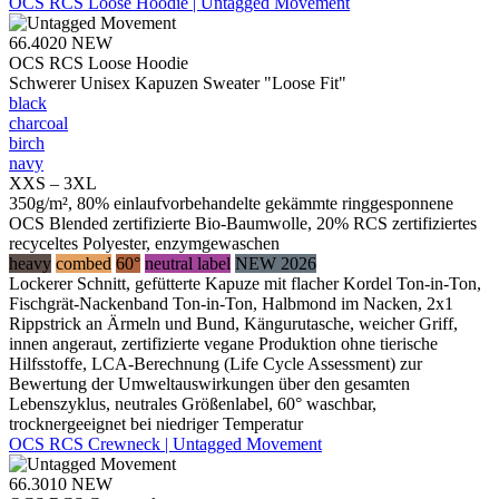
OCS RCS Loose Hoodie | Untagged Movement
66.4020
NEW
OCS RCS Loose Hoodie
Schwerer Unisex Kapuzen Sweater "Loose Fit"
black
charcoal
birch
navy
XXS – 3XL
350g/m², 80% einlaufvorbehandelte gekämmte ringgesponnene
OCS Blended zertifizierte Bio-Baumwolle, 20% RCS zertifiziertes
recyceltes Polyester, enzymgewaschen
heavy
combed
60°
neutral label
NEW 2026
Lockerer Schnitt, gefütterte Kapuze mit flacher Kordel Ton-in-Ton,
Fischgrät-Nackenband Ton-in-Ton, Halbmond im Nacken, 2x1
Rippstrick an Ärmeln und Bund, Kängurutasche, weicher Griff,
innen angeraut, zertifizierte vegane Produktion ohne tierische
Hilfsstoffe, LCA-Berechnung (Life Cycle Assessment) zur
Bewertung der Umweltauswirkungen über den gesamten
Lebenszyklus, neutrales Größenlabel, 60° waschbar,
trocknergeeignet bei niedriger Temperatur
OCS RCS Crewneck | Untagged Movement
66.3010
NEW