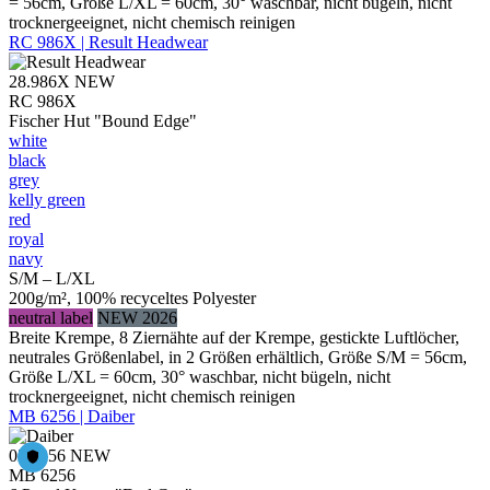
= 56cm, Größe L/XL = 60cm, 30° waschbar, nicht bügeln, nicht
trocknergeeignet, nicht chemisch reinigen
RC 986X | Result Headwear
28.986X
NEW
RC 986X
Fischer Hut "Bound Edge"
white
black
grey
kelly green
red
royal
navy
S/M – L/XL
200g/m², 100% recyceltes Polyester
neutral label
NEW 2026
Breite Krempe, 8 Ziernähte auf der Krempe, gestickte Luftlöcher,
neutrales Größenlabel, in 2 Größen erhältlich, Größe S/M = 56cm,
Größe L/XL = 60cm, 30° waschbar, nicht bügeln, nicht
trocknergeeignet, nicht chemisch reinigen
MB 6256 | Daiber
03.6256
NEW
MB 6256