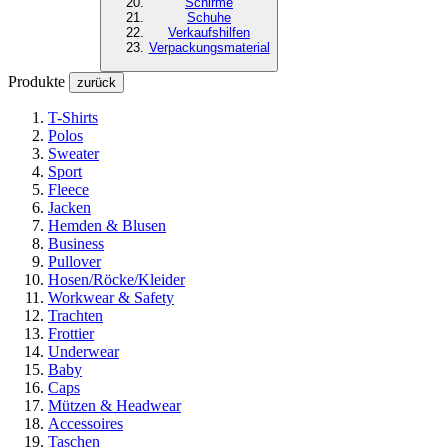
Schirme
Schuhe
Verkaufshilfen
Verpackungsmaterial
Produkte
zurück
T-Shirts
Polos
Sweater
Sport
Fleece
Jacken
Hemden & Blusen
Business
Pullover
Hosen/Röcke/Kleider
Workwear & Safety
Trachten
Frottier
Underwear
Baby
Caps
Mützen & Headwear
Accessoires
Taschen