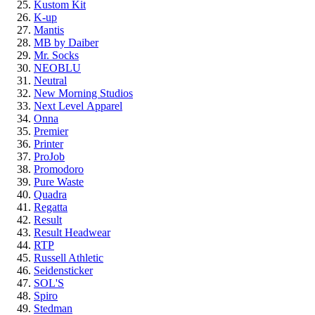
Kustom Kit
K-up
Mantis
MB by Daiber
Mr. Socks
NEOBLU
Neutral
New Morning Studios
Next Level
Apparel
Onna
Premier
Printer
ProJob
Promodoro
Pure Waste
Quadra
Regatta
Result
Result Headwear
RTP
Russell Athletic
Seidensticker
SOL'S
Spiro
Stedman