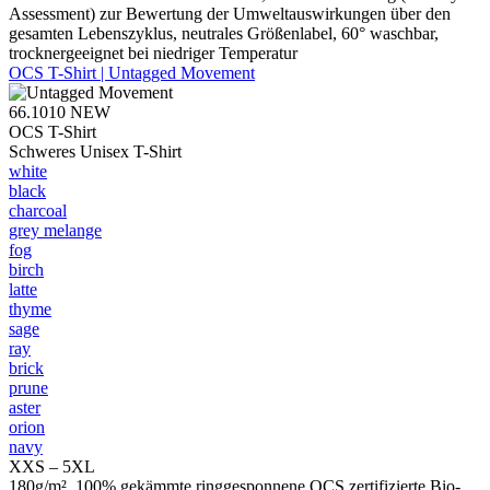
Assessment) zur Bewertung der Umweltauswirkungen über den
gesamten Lebenszyklus, neutrales Größenlabel, 60° waschbar,
trocknergeeignet bei niedriger Temperatur
OCS T-Shirt | Untagged Movement
66.1010
NEW
OCS T-Shirt
Schweres Unisex T-Shirt
white
black
charcoal
grey melange
fog
birch
latte
thyme
sage
ray
brick
prune
aster
orion
navy
XXS – 5XL
180g/m², 100% gekämmte ringgesponnene OCS zertifizierte Bio-