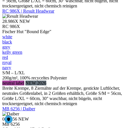
= 56cm, Größe L/XL = 60cm, 30° waschbar, nicht bügeln, nicht
trocknergeeignet, nicht chemisch reinigen
RC 986X | Result Headwear
28.986X
NEW
RC 986X
Fischer Hut "Bound Edge"
white
black
grey
kelly green
red
royal
navy
S/M – L/XL
200g/m², 100% recyceltes Polyester
neutral label
NEW 2026
Breite Krempe, 8 Ziernähte auf der Krempe, gestickte Luftlöcher,
neutrales Größenlabel, in 2 Größen erhältlich, Größe S/M = 56cm,
Größe L/XL = 60cm, 30° waschbar, nicht bügeln, nicht
trocknergeeignet, nicht chemisch reinigen
MB 6256 | Daiber
03.6256
NEW
MB 6256