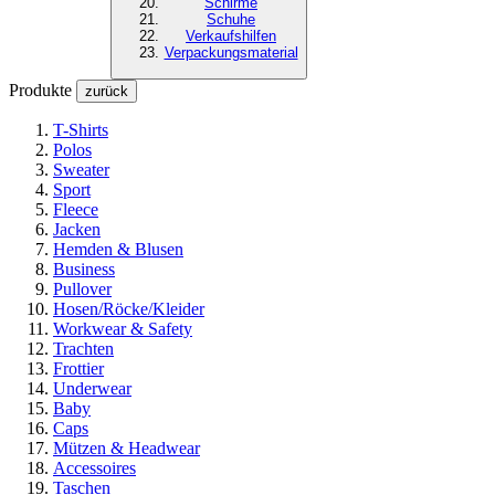
Schirme
Schuhe
Verkaufshilfen
Verpackungsmaterial
Produkte
zurück
T-Shirts
Polos
Sweater
Sport
Fleece
Jacken
Hemden & Blusen
Business
Pullover
Hosen/Röcke/Kleider
Workwear & Safety
Trachten
Frottier
Underwear
Baby
Caps
Mützen & Headwear
Accessoires
Taschen