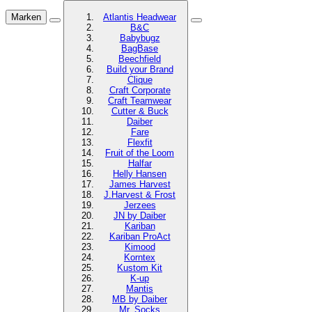
Marken
Atlantis Headwear
B&C
Babybugz
BagBase
Beechfield
Build your Brand
Clique
Craft Corporate
Craft Teamwear
Cutter & Buck
Daiber
Fare
Flexfit
Fruit of the Loom
Halfar
Helly Hansen
James Harvest
J.Harvest & Frost
Jerzees
JN by Daiber
Kariban
Kariban ProAct
Kimood
Korntex
Kustom Kit
K-up
Mantis
MB by Daiber
Mr. Socks