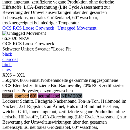
innen angeraut, zertifizierte vegane Produktion ohne tierische
Hilfsstoffe, LCA-Berechnung (Life Cycle Assessment) zur
Bewertung der Umweltauswirkungen über den gesamten
Lebenszyklus, neutrales Größenlabel, 60° waschbar,
trocknergeeignet bei niedriger Temperatur
OCS RCS Loose Crewneck | Untagged Movement
66.3020
NEW
OCS RCS Loose Crewneck
Schwerer Unisex Sweater "Loose Fit"
black
charcoal
birch
navy
XXS – 3XL
350g/m², 80% einlaufvorbehandelte gekämmte ringgesponnene
OCS Blended zertifizierte Bio-Baumwolle, 20% RCS zertifiziertes
recyceltes Polyester, enzymgewaschen
heavy
combed
60°
neutral label
NEW 2026
Lockerer Schnitt, Fischgrät-Nackenband Ton-in-Ton, Halbmond im
Nacken, 2x1 Rippstrick an Ärmel, Hals und Bund mit Elasthan,
weicher Griff, innen angeraut, zertifizierte vegane Produktion ohne
tierische Hilfsstoffe, LCA-Berechnung (Life Cycle Assessment) zur
Bewertung der Umweltauswirkungen über den gesamten
Lebenszyklus, neutrales Größenlabel, 60° waschbar,