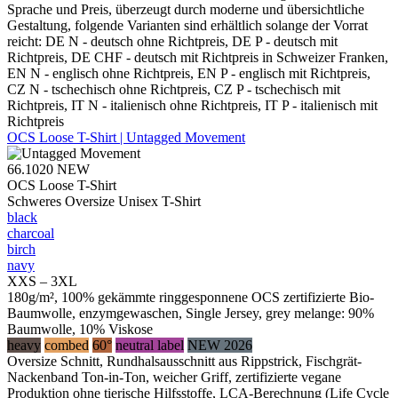
Sprache und Preis, überzeugt durch moderne und übersichtliche
Gestaltung, folgende Varianten sind erhältlich solange der Vorrat
reicht: DE N - deutsch ohne Richtpreis, DE P - deutsch mit
Richtpreis, DE CHF - deutsch mit Richtpreis in Schweizer Franken,
EN N - englisch ohne Richtpreis, EN P - englisch mit Richtpreis,
CZ N - tschechisch ohne Richtpreis, CZ P - tschechisch mit
Richtpreis, IT N - italienisch ohne Richtpreis, IT P - italienisch mit
Richtpreis
OCS Loose T-Shirt | Untagged Movement
66.1020
NEW
OCS Loose T-Shirt
Schweres Oversize Unisex T-Shirt
black
charcoal
birch
navy
XXS – 3XL
180g/m², 100% gekämmte ringgesponnene OCS zertifizierte Bio-
Baumwolle, enzymgewaschen, Single Jersey, grey melange: 90%
Baumwolle, 10% Viskose
heavy
combed
60°
neutral label
NEW 2026
Oversize Schnitt, Rundhalsausschnitt aus Rippstrick, Fischgrät-
Nackenband Ton-in-Ton, weicher Griff, zertifizierte vegane
Produktion ohne tierische Hilfsstoffe, LCA-Berechnung (Life Cycle