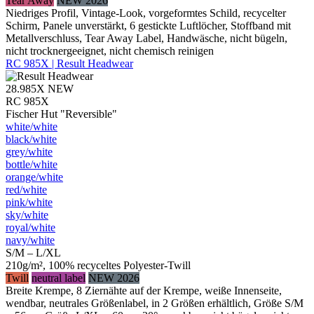
Tear Away
NEW 2026
Niedriges Profil, Vintage-Look, vorgeformtes Schild, recycelter
Schirm, Panele unverstärkt, 6 gestickte Luftlöcher, Stoffband mit
Metallverschluss, Tear Away Label, Handwäsche, nicht bügeln,
nicht trocknergeeignet, nicht chemisch reinigen
RC 985X | Result Headwear
28.985X
NEW
RC 985X
Fischer Hut "Reversible"
white/​white
black/​white
grey/​white
bottle/​white
orange/​white
red/​white
pink/​white
sky/​white
royal/​white
navy/​white
S/M – L/XL
210g/m², 100% recyceltes Polyester-Twill
Twill
neutral label
NEW 2026
Breite Krempe, 8 Ziernähte auf der Krempe, weiße Innenseite,
wendbar, neutrales Größenlabel, in 2 Größen erhältlich, Größe S/M