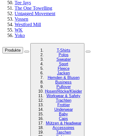
Tee Jays
The One Towelling
Untagged Movement
Vossen
Westford Mill
WK
Yoko
Produkte
T-Shirts
Polos
Sweater
Sport
Fleece
Jacken
Hemden & Blusen
Business
Pullover
Hosen/Röcke/Kleider
Workwear & Safety
Trachten
Frottier
Underwear
Baby
Caps
Mützen & Headwear
Accessoires
Taschen