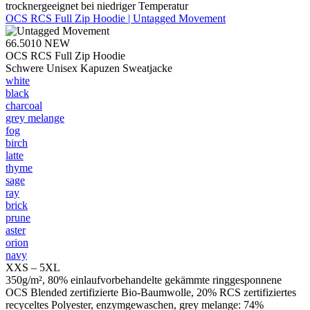
trocknergeeignet bei niedriger Temperatur
OCS RCS Full Zip Hoodie | Untagged Movement
66.5010
NEW
OCS RCS Full Zip Hoodie
Schwere Unisex Kapuzen Sweatjacke
white
black
charcoal
grey melange
fog
birch
latte
thyme
sage
ray
brick
prune
aster
orion
navy
XXS – 5XL
350g/m², 80% einlaufvorbehandelte gekämmte ringgesponnene
OCS Blended zertifizierte Bio-Baumwolle, 20% RCS zertifiziertes
recyceltes Polyester, enzymgewaschen, grey melange: 74%