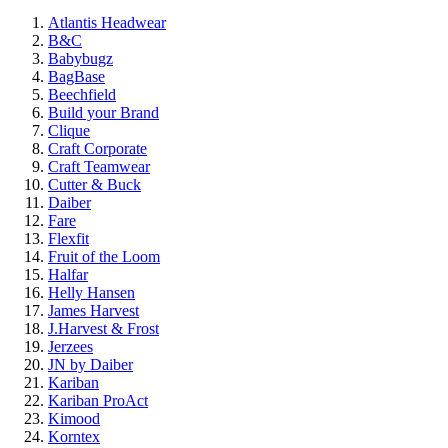
Atlantis Headwear
B&C
Babybugz
BagBase
Beechfield
Build your Brand
Clique
Craft Corporate
Craft Teamwear
Cutter & Buck
Daiber
Fare
Flexfit
Fruit of the Loom
Halfar
Helly Hansen
James Harvest
J.Harvest & Frost
Jerzees
JN by Daiber
Kariban
Kariban ProAct
Kimood
Korntex