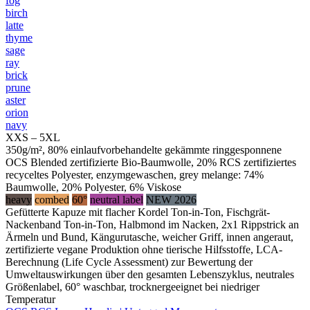
fog
birch
latte
thyme
sage
ray
brick
prune
aster
orion
navy
XXS – 5XL
350g/m², 80% einlaufvorbehandelte gekämmte ringgesponnene
OCS Blended zertifizierte Bio-Baumwolle, 20% RCS zertifiziertes
recyceltes Polyester, enzymgewaschen, grey melange: 74%
Baumwolle, 20% Polyester, 6% Viskose
heavy
combed
60°
neutral label
NEW 2026
Gefütterte Kapuze mit flacher Kordel Ton-in-Ton, Fischgrät-
Nackenband Ton-in-Ton, Halbmond im Nacken, 2x1 Rippstrick an
Ärmeln und Bund, Kängurutasche, weicher Griff, innen angeraut,
zertifizierte vegane Produktion ohne tierische Hilfsstoffe, LCA-
Berechnung (Life Cycle Assessment) zur Bewertung der
Umweltauswirkungen über den gesamten Lebenszyklus, neutrales
Größenlabel, 60° waschbar, trocknergeeignet bei niedriger
Temperatur