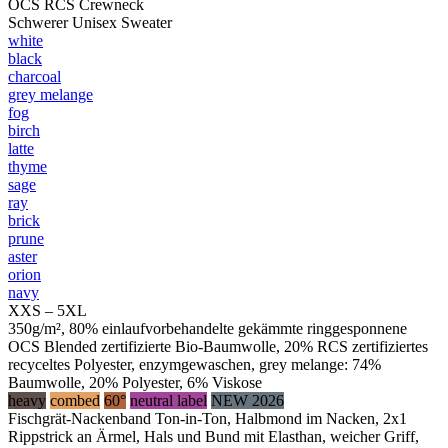
OCS RCS Crewneck
Schwerer Unisex Sweater
white
black
charcoal
grey melange
fog
birch
latte
thyme
sage
ray
brick
prune
aster
orion
navy
XXS – 5XL
350g/m², 80% einlaufvorbehandelte gekämmte ringgesponnene
OCS Blended zertifizierte Bio-Baumwolle, 20% RCS zertifiziertes
recyceltes Polyester, enzymgewaschen, grey melange: 74%
Baumwolle, 20% Polyester, 6% Viskose
heavy
combed
60°
neutral label
NEW 2026
Fischgrät-Nackenband Ton-in-Ton, Halbmond im Nacken, 2x1
Rippstrick an Ärmel, Hals und Bund mit Elasthan, weicher Griff,