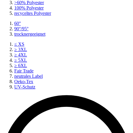
>60% Polyester
100% Polyester
recyceltes
Polyester
60°
90°/95°
trocknergeeignet
≤ XS
≥ 3XL
≥ 4XL
≥ 5XL
≥ 6XL
Fair Trade
neutrales Label
Oeko-Tex
UV-Schutz