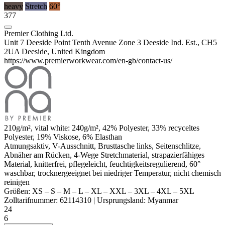
heavy
Stretch
60°
377
Premier Clothing Ltd.
Unit 7 Deeside Point Tenth Avenue Zone 3 Deeside Ind. Est., CH5
2UA Deeside, United Kingdom
https://www.premierworkwear.com/en-gb/contact-us/
210g/m², vital white: 240g/m², 42%
Polyester
, 33% recyceltes
Polyester
, 19%
Viskose
, 6%
Elasthan
Atmungsaktiv, V-Ausschnitt, Brusttasche links, Seitenschlitze,
Abnäher
am Rücken, 4-Wege Stretchmaterial, strapazierfähiges
Material, knitterfrei, pflegeleicht, feuchtigkeitsregulierend, 60°
waschbar, trocknergeeignet bei niedriger Temperatur, nicht chemisch
reinigen
Größen:
XS
–
S
–
M
–
L
–
XL
–
XXL
–
3XL
–
4XL
–
5XL
Zolltarifnummer:
62114310
|
Ursprungsland:
Myanmar
24
6