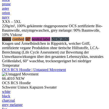
prune
aster
orion
navy
XXS – 5XL
220g/m², 100% gekämmte ringgesponnene OCS zertifizierte Bio-
Baumwolle, enzymgewaschen, grey melange: 90% Baumwolle,
10% Viskose
heavy
combed
60°
neutral label
NEW 2026
Kragen und Ärmelbündchen in Rippstrick, weicher Griff,
zertifizierte vegane Produktion ohne tierische Hilfsstoffe, LCA-
Berechnung (Life Cycle Assessment) zur Bewertung der
Umweltauswirkungen über den gesamten Lebenszyklus, neutrales
Größenlabel, 60° waschbar, trocknergeeignet bei niedriger
Temperatur
OCS RCS Hoodie | Untagged Movement
66.4010
NEW
OCS RCS Hoodie
Schwerer Unisex Kapuzen Sweater
white
black
charcoal
grey melange