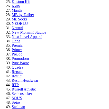
Kustom Kit
K-up
Mantis
MB by Daiber
Mr. Socks
NEOBLU
Neutral
New Morning Studios
Next Level
Apparel
Onna
Premier
Printer
ProJob
Promodoro
Pure Waste
Quadra
Regatta
Result
Result Headwear
RTP
Russell Athletic
Seidensticker
SOL'S
Spiro
Stedman