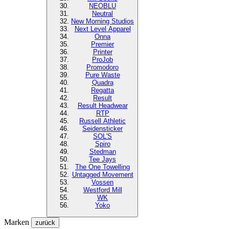
NEOBLU
Neutral
New Morning Studios
Next Level
Apparel
Onna
Premier
Printer
ProJob
Promodoro
Pure Waste
Quadra
Regatta
Result
Result Headwear
RTP
Russell Athletic
Seidensticker
SOL'S
Spiro
Stedman
Tee Jays
The One Towelling
Untagged Movement
Vossen
Westford Mill
WK
Yoko
Marken
zurück