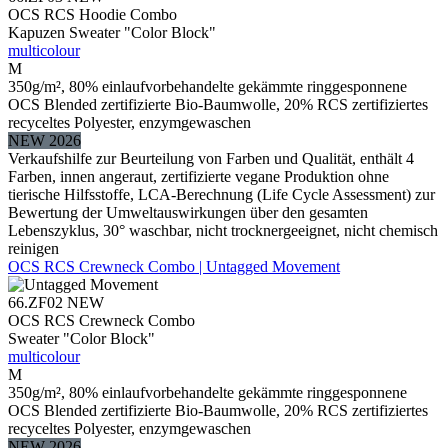
OCS RCS Hoodie Combo
Kapuzen Sweater "Color Block"
multicolour
M
350g/m², 80% einlaufvorbehandelte gekämmte ringgesponnene
OCS Blended zertifizierte Bio-Baumwolle, 20% RCS zertifiziertes
recyceltes Polyester, enzymgewaschen
NEW 2026
Verkaufshilfe zur Beurteilung von Farben und Qualität, enthält 4
Farben, innen angeraut, zertifizierte vegane Produktion ohne
tierische Hilfsstoffe, LCA-Berechnung (Life Cycle Assessment) zur
Bewertung der Umweltauswirkungen über den gesamten
Lebenszyklus, 30° waschbar, nicht trocknergeeignet, nicht chemisch
reinigen
OCS RCS Crewneck Combo | Untagged Movement
66.ZF02
NEW
OCS RCS Crewneck Combo
Sweater "Color Block"
multicolour
M
350g/m², 80% einlaufvorbehandelte gekämmte ringgesponnene
OCS Blended zertifizierte Bio-Baumwolle, 20% RCS zertifiziertes
recyceltes Polyester, enzymgewaschen
NEW 2026