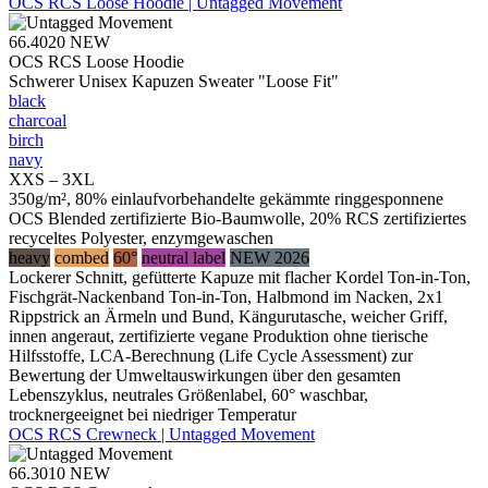
OCS RCS Loose Hoodie | Untagged Movement
66.4020
NEW
OCS RCS Loose Hoodie
Schwerer Unisex Kapuzen Sweater "Loose Fit"
black
charcoal
birch
navy
XXS – 3XL
350g/m², 80% einlaufvorbehandelte gekämmte ringgesponnene
OCS Blended zertifizierte Bio-Baumwolle, 20% RCS zertifiziertes
recyceltes Polyester, enzymgewaschen
heavy
combed
60°
neutral label
NEW 2026
Lockerer Schnitt, gefütterte Kapuze mit flacher Kordel Ton-in-Ton,
Fischgrät-Nackenband Ton-in-Ton, Halbmond im Nacken, 2x1
Rippstrick an Ärmeln und Bund, Kängurutasche, weicher Griff,
innen angeraut, zertifizierte vegane Produktion ohne tierische
Hilfsstoffe, LCA-Berechnung (Life Cycle Assessment) zur
Bewertung der Umweltauswirkungen über den gesamten
Lebenszyklus, neutrales Größenlabel, 60° waschbar,
trocknergeeignet bei niedriger Temperatur
OCS RCS Crewneck | Untagged Movement
66.3010
NEW