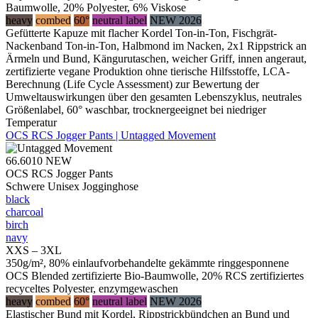
Baumwolle, 20% Polyester, 6% Viskose
heavy
combed
60°
neutral label
NEW 2026
Gefütterte Kapuze mit flacher Kordel Ton-in-Ton, Fischgrät-
Nackenband Ton-in-Ton, Halbmond im Nacken, 2x1 Rippstrick an
Ärmeln und Bund, Kängurutaschen, weicher Griff, innen angeraut,
zertifizierte vegane Produktion ohne tierische Hilfsstoffe, LCA-
Berechnung (Life Cycle Assessment) zur Bewertung der
Umweltauswirkungen über den gesamten Lebenszyklus, neutrales
Größenlabel, 60° waschbar, trocknergeeignet bei niedriger
Temperatur
OCS RCS Jogger Pants | Untagged Movement
66.6010
NEW
OCS RCS Jogger Pants
Schwere Unisex Jogginghose
black
charcoal
birch
navy
XXS – 3XL
350g/m², 80% einlaufvorbehandelte gekämmte ringgesponnene
OCS Blended zertifizierte Bio-Baumwolle, 20% RCS zertifiziertes
recyceltes Polyester, enzymgewaschen
heavy
combed
60°
neutral label
NEW 2026
Elastischer Bund mit Kordel, Rippstrickbündchen an Bund und