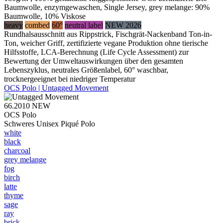
Baumwolle, enzymgewaschen, Single Jersey, grey melange: 90%
Baumwolle, 10% Viskose
heavy
combed
60°
neutral label
NEW 2026
Rundhalsausschnitt aus Rippstrick, Fischgrät-Nackenband Ton-in-
Ton, weicher Griff, zertifizierte vegane Produktion ohne tierische
Hilfsstoffe, LCA-Berechnung (Life Cycle Assessment) zur
Bewertung der Umweltauswirkungen über den gesamten
Lebenszyklus, neutrales Größenlabel, 60° waschbar,
trocknergeeignet bei niedriger Temperatur
OCS Polo | Untagged Movement
66.2010
NEW
OCS Polo
Schweres Unisex Piqué Polo
white
black
charcoal
grey melange
fog
birch
latte
thyme
sage
ray
brick