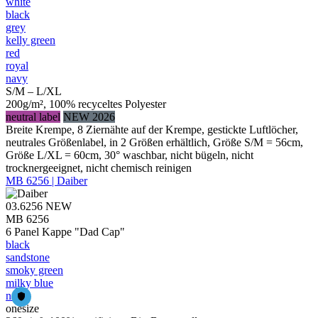
white
black
grey
kelly green
red
royal
navy
S/M – L/XL
200g/m², 100% recyceltes Polyester
neutral label
NEW 2026
Breite Krempe, 8 Ziernähte auf der Krempe, gestickte Luftlöcher,
neutrales Größenlabel, in 2 Größen erhältlich, Größe S/M = 56cm,
Größe L/XL = 60cm, 30° waschbar, nicht bügeln, nicht
trocknergeeignet, nicht chemisch reinigen
MB 6256 | Daiber
03.6256
NEW
MB 6256
6 Panel Kappe "Dad Cap"
black
sandstone
smoky green
milky blue
navy
onesize