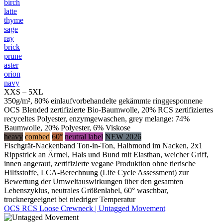
birch
latte
thyme
sage
ray
brick
prune
aster
orion
navy
XXS – 5XL
350g/m², 80% einlaufvorbehandelte gekämmte ringgesponnene
OCS Blended zertifizierte Bio-Baumwolle, 20% RCS zertifiziertes
recyceltes Polyester, enzymgewaschen, grey melange: 74%
Baumwolle, 20% Polyester, 6% Viskose
heavy
combed
60°
neutral label
NEW 2026
Fischgrät-Nackenband Ton-in-Ton, Halbmond im Nacken, 2x1
Rippstrick an Ärmel, Hals und Bund mit Elasthan, weicher Griff,
innen angeraut, zertifizierte vegane Produktion ohne tierische
Hilfsstoffe, LCA-Berechnung (Life Cycle Assessment) zur
Bewertung der Umweltauswirkungen über den gesamten
Lebenszyklus, neutrales Größenlabel, 60° waschbar,
trocknergeeignet bei niedriger Temperatur
OCS RCS Loose Crewneck | Untagged Movement