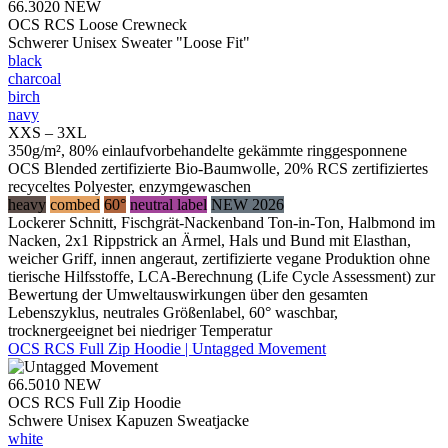
66.3020
NEW
OCS RCS Loose Crewneck
Schwerer Unisex Sweater "Loose Fit"
black
charcoal
birch
navy
XXS – 3XL
350g/m², 80% einlaufvorbehandelte gekämmte ringgesponnene
OCS Blended zertifizierte Bio-Baumwolle, 20% RCS zertifiziertes
recyceltes Polyester, enzymgewaschen
heavy
combed
60°
neutral label
NEW 2026
Lockerer Schnitt, Fischgrät-Nackenband Ton-in-Ton, Halbmond im
Nacken, 2x1 Rippstrick an Ärmel, Hals und Bund mit Elasthan,
weicher Griff, innen angeraut, zertifizierte vegane Produktion ohne
tierische Hilfsstoffe, LCA-Berechnung (Life Cycle Assessment) zur
Bewertung der Umweltauswirkungen über den gesamten
Lebenszyklus, neutrales Größenlabel, 60° waschbar,
trocknergeeignet bei niedriger Temperatur
OCS RCS Full Zip Hoodie | Untagged Movement
66.5010
NEW
OCS RCS Full Zip Hoodie
Schwere Unisex Kapuzen Sweatjacke
white