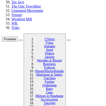
Tee Jays
The One Towelling
Untagged Movement
Vossen
Westford Mill
WK
Yoko
Produkte
T-Shirts
Polos
Sweater
Sport
Fleece
Jacken
Hemden & Blusen
Business
Pullover
Hosen/Röcke/Kleider
Workwear & Safety
Trachten
Frottier
Underwear
Baby
Caps
Mützen & Headwear
Accessoires
Taschen