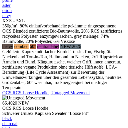
prune
aster
orion
navy
XXS – 5XL
350g/m², 80% einlaufvorbehandelte gekämmte ringgesponnene
OCS Blended zertifizierte Bio-Baumwolle, 20% RCS zertifiziertes
recyceltes Polyester, enzymgewaschen, grey melange: 74%
Baumwolle, 20% Polyester, 6% Viskose
heavy
combed
60°
neutral label
NEW 2026
Gefütterte Kapuze mit flacher Kordel Ton-in-Ton, Fischgrät-
Nackenband Ton-in-Ton, Halbmond im Nacken, 2x1 Rippstrick an
Ärmeln und Bund, Kängurutasche, weicher Griff, innen angeraut,
zertifizierte vegane Produktion ohne tierische Hilfsstoffe, LCA-
Berechnung (Life Cycle Assessment) zur Bewertung der
Umweltauswirkungen über den gesamten Lebenszyklus, neutrales
Größenlabel, 60° waschbar, trocknergeeignet bei niedriger
Temperatur
OCS RCS Loose Hoodie | Untagged Movement
66.4020
NEW
OCS RCS Loose Hoodie
Schwerer Unisex Kapuzen Sweater "Loose Fit"
black
charcoal