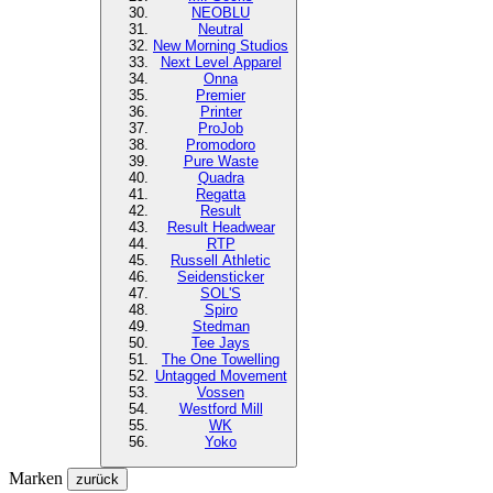
NEOBLU
Neutral
New Morning Studios
Next Level
Apparel
Onna
Premier
Printer
ProJob
Promodoro
Pure Waste
Quadra
Regatta
Result
Result Headwear
RTP
Russell Athletic
Seidensticker
SOL'S
Spiro
Stedman
Tee Jays
The One Towelling
Untagged Movement
Vossen
Westford Mill
WK
Yoko
Marken
zurück