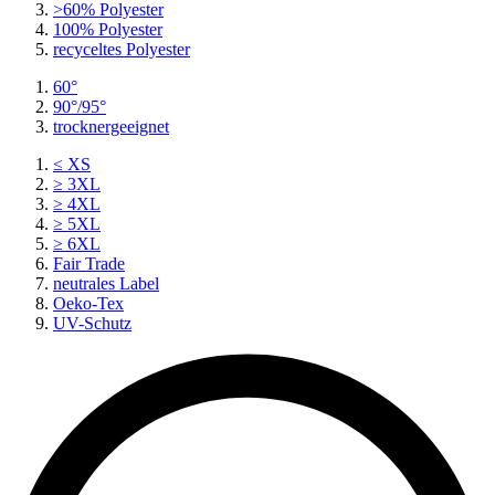
>60% Polyester
100% Polyester
recyceltes
Polyester
60°
90°/95°
trocknergeeignet
≤ XS
≥ 3XL
≥ 4XL
≥ 5XL
≥ 6XL
Fair Trade
neutrales Label
Oeko-Tex
UV-Schutz