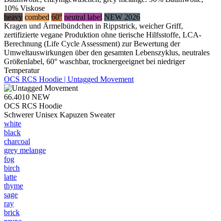
10% Viskose
heavy
combed
60°
neutral label
NEW 2026
Kragen und Ärmelbündchen in Rippstrick, weicher Griff,
zertifizierte vegane Produktion ohne tierische Hilfsstoffe, LCA-
Berechnung (Life Cycle Assessment) zur Bewertung der
Umweltauswirkungen über den gesamten Lebenszyklus, neutrales
Größenlabel, 60° waschbar, trocknergeeignet bei niedriger
Temperatur
OCS RCS Hoodie | Untagged Movement
66.4010
NEW
OCS RCS Hoodie
Schwerer Unisex Kapuzen Sweater
white
black
charcoal
grey melange
fog
birch
latte
thyme
sage
ray
brick