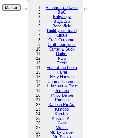
Marken
Atlantis Headwear
B&C
Babybugz
BagBase
Beechfield
Build your Brand
Clique
Craft Corporate
Craft Teamwear
Cutter & Buck
Daiber
Fare
Flexfit
Fruit of the Loom
Halfar
Helly Hansen
James Harvest
J.Harvest & Frost
Jerzees
JN by Daiber
Kariban
Kariban ProAct
Kimood
Korntex
Kustom Kit
K-up
Mantis
MB by Daiber
Mr. Socks