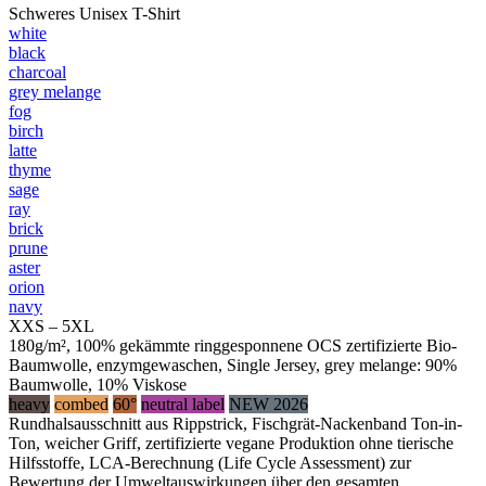
Schweres Unisex T-Shirt
white
black
charcoal
grey melange
fog
birch
latte
thyme
sage
ray
brick
prune
aster
orion
navy
XXS – 5XL
180g/m², 100% gekämmte ringgesponnene OCS zertifizierte Bio-
Baumwolle, enzymgewaschen, Single Jersey, grey melange: 90%
Baumwolle, 10% Viskose
heavy
combed
60°
neutral label
NEW 2026
Rundhalsausschnitt aus Rippstrick, Fischgrät-Nackenband Ton-in-
Ton, weicher Griff, zertifizierte vegane Produktion ohne tierische
Hilfsstoffe, LCA-Berechnung (Life Cycle Assessment) zur
Bewertung der Umweltauswirkungen über den gesamten