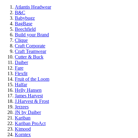
Atlantis Headwear
B&C
Babybugz
BagBase
Beechfield
Build your Brand
Clique
Craft Corporate
Craft Teamwear
Cutter & Buck
Daiber
Fare
Flexfit
Fruit of the Loom
Halfar
Helly Hansen
James Harvest
J.Harvest & Frost
Jerzees
JN by Daiber
Kariban
Kariban ProAct
Kimood
Korntex