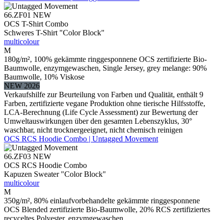
66.ZF01
NEW
OCS T-Shirt Combo
Schweres T-Shirt "Color Block"
multicolour
M
180g/m², 100% gekämmte ringgesponnene OCS zertifizierte Bio-
Baumwolle, enzymgewaschen, Single Jersey, grey melange: 90%
Baumwolle, 10% Viskose
NEW 2026
Verkaufshilfe zur Beurteilung von Farben und Qualität, enthält 9
Farben, zertifizierte vegane Produktion ohne tierische Hilfsstoffe,
LCA-Berechnung (Life Cycle Assessment) zur Bewertung der
Umweltauswirkungen über den gesamten Lebenszyklus, 30°
waschbar, nicht trocknergeeignet, nicht chemisch reinigen
OCS RCS Hoodie Combo | Untagged Movement
66.ZF03
NEW
OCS RCS Hoodie Combo
Kapuzen Sweater "Color Block"
multicolour
M
350g/m², 80% einlaufvorbehandelte gekämmte ringgesponnene
OCS Blended zertifizierte Bio-Baumwolle, 20% RCS zertifiziertes
recyceltes Polyester, enzymgewaschen