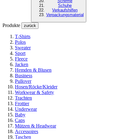
Schirme
Schuhe
Verkaufshilfen
Verpackungsmaterial
Produkte
zurück
T-Shirts
Polos
Sweater
Sport
Fleece
Jacken
Hemden & Blusen
Business
Pullover
Hosen/Röcke/Kleider
Workwear & Safety
Trachten
Frottier
Underwear
Baby
Caps
Mützen & Headwear
Accessoires
Taschen