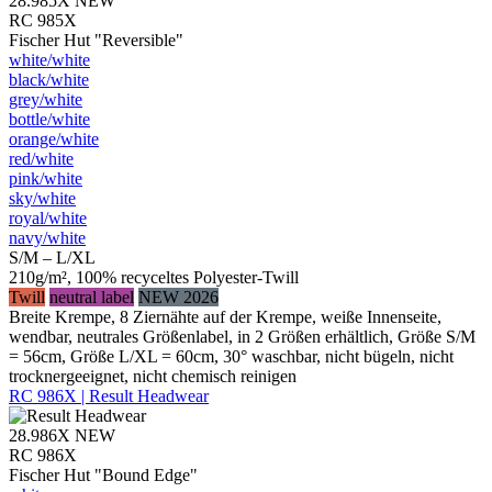
28.985X
NEW
RC 985X
Fischer Hut "Reversible"
white/​white
black/​white
grey/​white
bottle/​white
orange/​white
red/​white
pink/​white
sky/​white
royal/​white
navy/​white
S/M – L/XL
210g/m², 100% recyceltes Polyester-Twill
Twill
neutral label
NEW 2026
Breite Krempe, 8 Ziernähte auf der Krempe, weiße Innenseite,
wendbar, neutrales Größenlabel, in 2 Größen erhältlich, Größe S/M
= 56cm, Größe L/XL = 60cm, 30° waschbar, nicht bügeln, nicht
trocknergeeignet, nicht chemisch reinigen
RC 986X | Result Headwear
28.986X
NEW
RC 986X
Fischer Hut "Bound Edge"