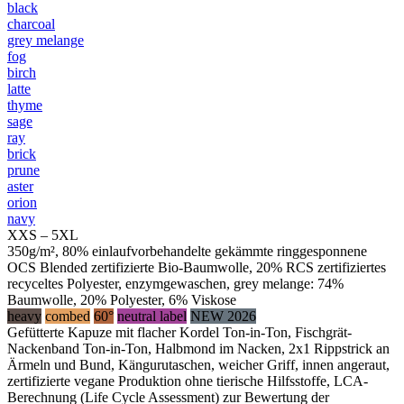
black
charcoal
grey melange
fog
birch
latte
thyme
sage
ray
brick
prune
aster
orion
navy
XXS – 5XL
350g/m², 80% einlaufvorbehandelte gekämmte ringgesponnene
OCS Blended zertifizierte Bio-Baumwolle, 20% RCS zertifiziertes
recyceltes Polyester, enzymgewaschen, grey melange: 74%
Baumwolle, 20% Polyester, 6% Viskose
heavy
combed
60°
neutral label
NEW 2026
Gefütterte Kapuze mit flacher Kordel Ton-in-Ton, Fischgrät-
Nackenband Ton-in-Ton, Halbmond im Nacken, 2x1 Rippstrick an
Ärmeln und Bund, Kängurutaschen, weicher Griff, innen angeraut,
zertifizierte vegane Produktion ohne tierische Hilfsstoffe, LCA-
Berechnung (Life Cycle Assessment) zur Bewertung der