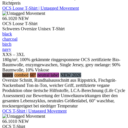
Richtpreis
OCS Loose T-Shirt | Untagged Movement
66.1020
NEW
OCS Loose T-Shirt
Schweres Oversize Unisex T-Shirt
black
charcoal
birch
navy
XXS – 3XL
180g/m², 100% gekämmte ringgesponnene OCS zertifizierte Bio-
Baumwolle, enzymgewaschen, Single Jersey, grey melange: 90%
Baumwolle, 10% Viskose
heavy
combed
60°
neutral label
NEW 2026
Oversize Schnitt, Rundhalsausschnitt aus Rippstrick, Fischgrät-
Nackenband Ton-in-Ton, weicher Griff, zertifizierte vegane
Produktion ohne tierische Hilfsstoffe, LCA-Berechnung (Life Cycle
Assessment) zur Bewertung der Umweltauswirkungen über den
gesamten Lebenszyklus, neutrales Größenlabel, 60° waschbar,
trocknergeeignet bei niedriger Temperatur
OCS T-Shirt | Untagged Movement
66.1010
NEW
OCS T-Shirt