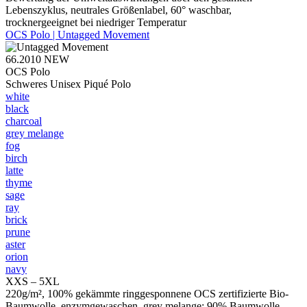
Lebenszyklus, neutrales Größenlabel, 60° waschbar,
trocknergeeignet bei niedriger Temperatur
OCS Polo | Untagged Movement
66.2010
NEW
OCS Polo
Schweres Unisex Piqué Polo
white
black
charcoal
grey melange
fog
birch
latte
thyme
sage
ray
brick
prune
aster
orion
navy
XXS – 5XL
220g/m², 100% gekämmte ringgesponnene OCS zertifizierte Bio-
Baumwolle, enzymgewaschen, grey melange: 90% Baumwolle,