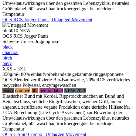
Umweltauswirkungen über den gesamten Lebenszyklus, neutrales
Größenlabel, 60° waschbar, trocknergeeignet bei niedriger
Temperatur
OCS RCS Jogger Pants | Untagged Movement
66.6010
NEW
OCS RCS Jogger Pants
Schwere Unisex Jogginghose
black
charcoal
birch
navy
XXS – 3XL
350g/m², 80% einlaufvorbehandelte gekämmte ringgesponnene
OCS Blended zertifizierte Bio-Baumwolle, 20% RCS zertifiziertes
recyceltes Polyester, enzymgewaschen
heavy
combed
60°
neutral label
NEW 2026
Elastischer Bund mit Kordel, Rippstrickbündchen an Bund und
Beinabschluss, seitliche Eingriffstaschen, weicher Griff, innen
angeraut, zertifizierte vegane Produktion ohne tierische Hilfsstoffe,
LCA-Berechnung (Life Cycle Assessment) zur Bewertung der
Umweltauswirkungen über den gesamten Lebenszyklus, neutrales
Größenlabel, 60° waschbar, trocknergeeignet bei niedriger
Temperatur
OCS T-Shirt Combo | Untagged Movement