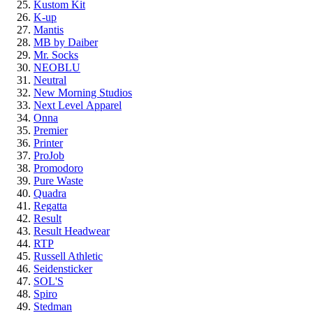
Kustom Kit
K-up
Mantis
MB by Daiber
Mr. Socks
NEOBLU
Neutral
New Morning Studios
Next Level
Apparel
Onna
Premier
Printer
ProJob
Promodoro
Pure Waste
Quadra
Regatta
Result
Result Headwear
RTP
Russell Athletic
Seidensticker
SOL'S
Spiro
Stedman