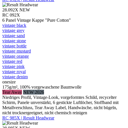
28.092X
NEW
RC 092X
6 Panel Vintage Kappe "Pure Cotton"
vintage black
vintage grey
vintage sand
vintage stone
vintage bottle
vintage mustard
vintage orange
vintage red
vintage pink
vintage royal
vintage denim
onesize
175g/m², 100% vorgewaschene Baumwolle
Tear Away
NEW 2026
Niedriges Profil, Vintage-Look, vorgeformtes Schild, recycelter
Schirm, Panele unverstärkt, 6 gestickte Luftlöcher, Stoffband mit
Metallverschluss, Tear Away Label, Handwäsche, nicht bügeln,
nicht trocknergeeignet, nicht chemisch reinigen
RC 985X | Result Headwear