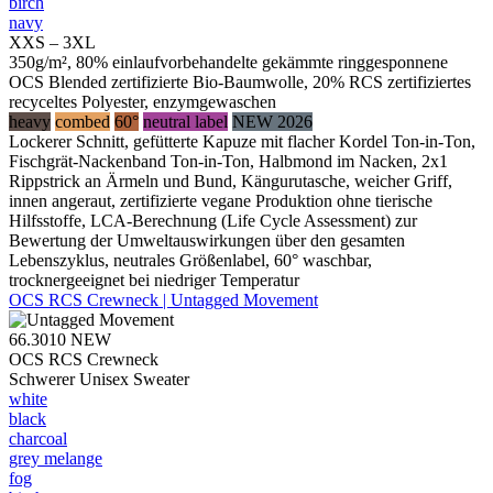
birch
navy
XXS – 3XL
350g/m², 80% einlaufvorbehandelte gekämmte ringgesponnene
OCS Blended zertifizierte Bio-Baumwolle, 20% RCS zertifiziertes
recyceltes Polyester, enzymgewaschen
heavy
combed
60°
neutral label
NEW 2026
Lockerer Schnitt, gefütterte Kapuze mit flacher Kordel Ton-in-Ton,
Fischgrät-Nackenband Ton-in-Ton, Halbmond im Nacken, 2x1
Rippstrick an Ärmeln und Bund, Kängurutasche, weicher Griff,
innen angeraut, zertifizierte vegane Produktion ohne tierische
Hilfsstoffe, LCA-Berechnung (Life Cycle Assessment) zur
Bewertung der Umweltauswirkungen über den gesamten
Lebenszyklus, neutrales Größenlabel, 60° waschbar,
trocknergeeignet bei niedriger Temperatur
OCS RCS Crewneck | Untagged Movement
66.3010
NEW
OCS RCS Crewneck
Schwerer Unisex Sweater
white
black
charcoal
grey melange
fog