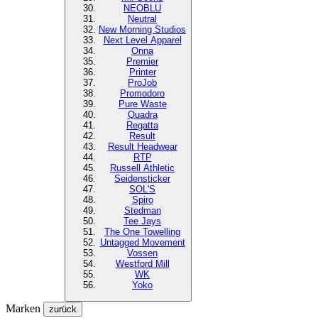
NEOBLU
Neutral
New Morning Studios
Next Level
Apparel
Onna
Premier
Printer
ProJob
Promodoro
Pure Waste
Quadra
Regatta
Result
Result Headwear
RTP
Russell Athletic
Seidensticker
SOL'S
Spiro
Stedman
Tee Jays
The One Towelling
Untagged Movement
Vossen
Westford Mill
WK
Yoko
Marken
zurück