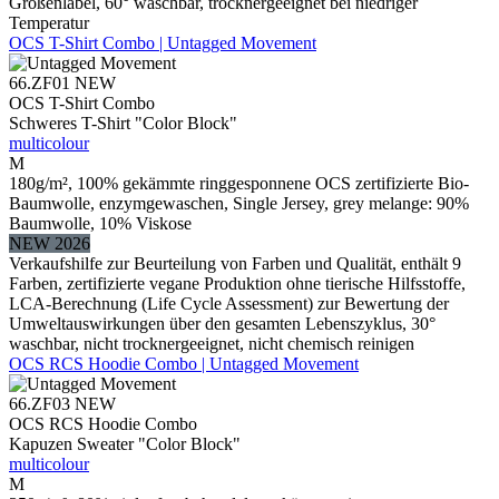
Größenlabel, 60° waschbar, trocknergeeignet bei niedriger
Temperatur
OCS T-Shirt Combo | Untagged Movement
66.ZF01
NEW
OCS T-Shirt Combo
Schweres T-Shirt "Color Block"
multicolour
M
180g/m², 100% gekämmte ringgesponnene OCS zertifizierte Bio-
Baumwolle, enzymgewaschen, Single Jersey, grey melange: 90%
Baumwolle, 10% Viskose
NEW 2026
Verkaufshilfe zur Beurteilung von Farben und Qualität, enthält 9
Farben, zertifizierte vegane Produktion ohne tierische Hilfsstoffe,
LCA-Berechnung (Life Cycle Assessment) zur Bewertung der
Umweltauswirkungen über den gesamten Lebenszyklus, 30°
waschbar, nicht trocknergeeignet, nicht chemisch reinigen
OCS RCS Hoodie Combo | Untagged Movement
66.ZF03
NEW
OCS RCS Hoodie Combo
Kapuzen Sweater "Color Block"
multicolour
M