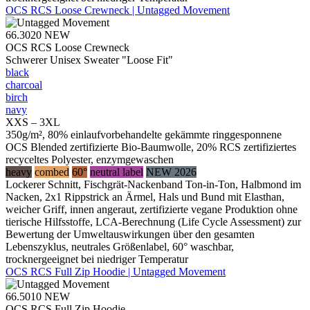
OCS RCS Loose Crewneck | Untagged Movement
66.3020
NEW
OCS RCS Loose Crewneck
Schwerer Unisex Sweater "Loose Fit"
black
charcoal
birch
navy
XXS – 3XL
350g/m², 80% einlaufvorbehandelte gekämmte ringgesponnene
OCS Blended zertifizierte Bio-Baumwolle, 20% RCS zertifiziertes
recyceltes Polyester, enzymgewaschen
heavy
combed
60°
neutral label
NEW 2026
Lockerer Schnitt, Fischgrät-Nackenband Ton-in-Ton, Halbmond im
Nacken, 2x1 Rippstrick an Ärmel, Hals und Bund mit Elasthan,
weicher Griff, innen angeraut, zertifizierte vegane Produktion ohne
tierische Hilfsstoffe, LCA-Berechnung (Life Cycle Assessment) zur
Bewertung der Umweltauswirkungen über den gesamten
Lebenszyklus, neutrales Größenlabel, 60° waschbar,
trocknergeeignet bei niedriger Temperatur
OCS RCS Full Zip Hoodie | Untagged Movement
66.5010
NEW
OCS RCS Full Zip Hoodie