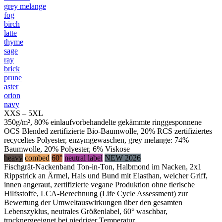
grey melange
fog
birch
latte
thyme
sage
ray
brick
prune
aster
orion
navy
XXS – 5XL
350g/m², 80% einlaufvorbehandelte gekämmte ringgesponnene
OCS Blended zertifizierte Bio-Baumwolle, 20% RCS zertifiziertes
recyceltes Polyester, enzymgewaschen, grey melange: 74%
Baumwolle, 20% Polyester, 6% Viskose
heavy
combed
60°
neutral label
NEW 2026
Fischgrät-Nackenband Ton-in-Ton, Halbmond im Nacken, 2x1
Rippstrick an Ärmel, Hals und Bund mit Elasthan, weicher Griff,
innen angeraut, zertifizierte vegane Produktion ohne tierische
Hilfsstoffe, LCA-Berechnung (Life Cycle Assessment) zur
Bewertung der Umweltauswirkungen über den gesamten
Lebenszyklus, neutrales Größenlabel, 60° waschbar,
trocknergeeignet bei niedriger Temperatur