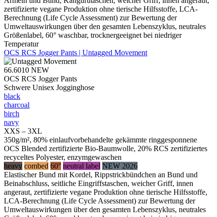
Ärmeln und Bund, Kängurutaschen, weicher Griff, innen angeraut,
zertifizierte vegane Produktion ohne tierische Hilfsstoffe, LCA-
Berechnung (Life Cycle Assessment) zur Bewertung der
Umweltauswirkungen über den gesamten Lebenszyklus, neutrales
Größenlabel, 60° waschbar, trocknergeeignet bei niedriger
Temperatur
OCS RCS Jogger Pants | Untagged Movement
66.6010
NEW
OCS RCS Jogger Pants
Schwere Unisex Jogginghose
black
charcoal
birch
navy
XXS – 3XL
350g/m², 80% einlaufvorbehandelte gekämmte ringgesponnene
OCS Blended zertifizierte Bio-Baumwolle, 20% RCS zertifiziertes
recyceltes Polyester, enzymgewaschen
heavy
combed
60°
neutral label
NEW 2026
Elastischer Bund mit Kordel, Rippstrickbündchen an Bund und
Beinabschluss, seitliche Eingriffstaschen, weicher Griff, innen
angeraut, zertifizierte vegane Produktion ohne tierische Hilfsstoffe,
LCA-Berechnung (Life Cycle Assessment) zur Bewertung der
Umweltauswirkungen über den gesamten Lebenszyklus, neutrales