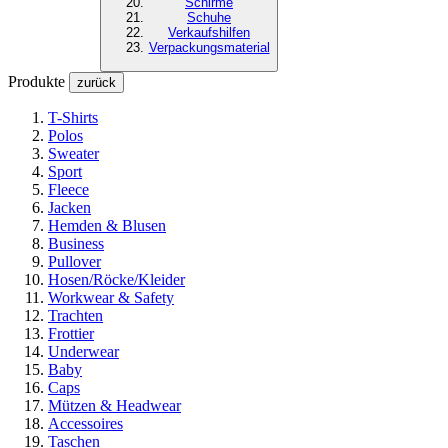
Schirme
Schuhe
Verkaufshilfen
Verpackungsmaterial
Produkte
zurück
T-Shirts
Polos
Sweater
Sport
Fleece
Jacken
Hemden & Blusen
Business
Pullover
Hosen/Röcke/Kleider
Workwear & Safety
Trachten
Frottier
Underwear
Baby
Caps
Mützen & Headwear
Accessoires
Taschen