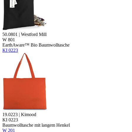
50.0801 | Westford Mill
W 801
EarthAware™ Bio Baumwolltasche
KI 0223
19.0223 | Kimood
KI 0223
Baumwolltasche mit langem Henkel
W 201