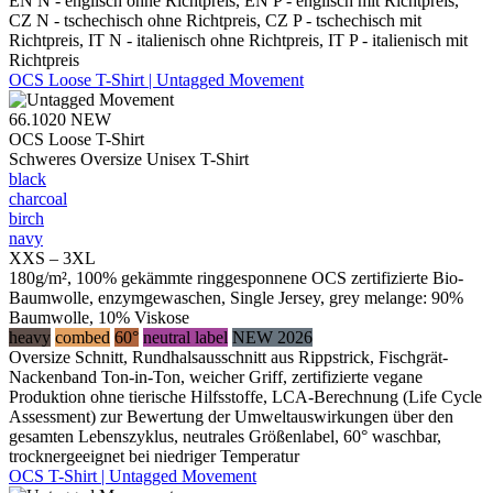
EN N - englisch ohne Richtpreis, EN P - englisch mit Richtpreis,
CZ N - tschechisch ohne Richtpreis, CZ P - tschechisch mit
Richtpreis, IT N - italienisch ohne Richtpreis, IT P - italienisch mit
Richtpreis
OCS Loose T-Shirt | Untagged Movement
66.1020
NEW
OCS Loose T-Shirt
Schweres Oversize Unisex T-Shirt
black
charcoal
birch
navy
XXS – 3XL
180g/m², 100% gekämmte ringgesponnene OCS zertifizierte Bio-
Baumwolle, enzymgewaschen, Single Jersey, grey melange: 90%
Baumwolle, 10% Viskose
heavy
combed
60°
neutral label
NEW 2026
Oversize Schnitt, Rundhalsausschnitt aus Rippstrick, Fischgrät-
Nackenband Ton-in-Ton, weicher Griff, zertifizierte vegane
Produktion ohne tierische Hilfsstoffe, LCA-Berechnung (Life Cycle
Assessment) zur Bewertung der Umweltauswirkungen über den
gesamten Lebenszyklus, neutrales Größenlabel, 60° waschbar,
trocknergeeignet bei niedriger Temperatur
OCS T-Shirt | Untagged Movement