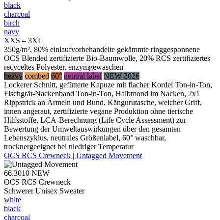
black
charcoal
birch
navy
XXS – 3XL
350g/m², 80% einlaufvorbehandelte gekämmte ringgesponnene
OCS Blended zertifizierte Bio-Baumwolle, 20% RCS zertifiziertes
recyceltes Polyester, enzymgewaschen
heavy
combed
60°
neutral label
NEW 2026
Lockerer Schnitt, gefütterte Kapuze mit flacher Kordel Ton-in-Ton,
Fischgrät-Nackenband Ton-in-Ton, Halbmond im Nacken, 2x1
Rippstrick an Ärmeln und Bund, Kängurutasche, weicher Griff,
innen angeraut, zertifizierte vegane Produktion ohne tierische
Hilfsstoffe, LCA-Berechnung (Life Cycle Assessment) zur
Bewertung der Umweltauswirkungen über den gesamten
Lebenszyklus, neutrales Größenlabel, 60° waschbar,
trocknergeeignet bei niedriger Temperatur
OCS RCS Crewneck | Untagged Movement
66.3010
NEW
OCS RCS Crewneck
Schwerer Unisex Sweater
white
black
charcoal