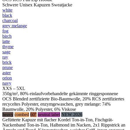
Schwere Unisex Kapuzen Sweatjacke
white
black
charcoal
grey melange
fog
birch
latte
thyme
sage
ray
brick
prune
aster
orion
navy
XXS – 5XL
350g/m², 80% einlaufvorbehandelte gekämmte ringgesponnene
OCS Blended zertifizierte Bio-Baumwolle, 20% RCS zertifiziertes
recyceltes Polyester, enzymgewaschen, grey melange: 74%
Baumwolle, 20% Polyester, 6% Viskose
heavy
combed
60°
neutral label
NEW 2026
Gefütterte Kapuze mit flacher Kordel Ton-in-Ton, Fischgrät-
Nackenband Ton-in-Ton, Halbmond im Nacken, 2x1 Rippstrick an