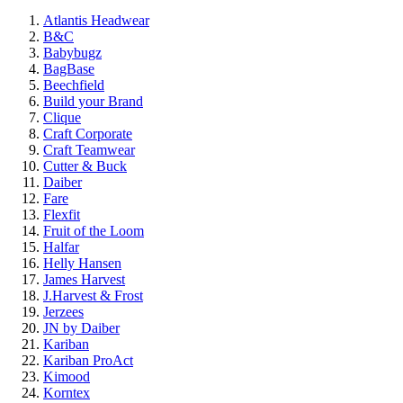
Atlantis Headwear
B&C
Babybugz
BagBase
Beechfield
Build your Brand
Clique
Craft Corporate
Craft Teamwear
Cutter & Buck
Daiber
Fare
Flexfit
Fruit of the Loom
Halfar
Helly Hansen
James Harvest
J.Harvest & Frost
Jerzees
JN by Daiber
Kariban
Kariban ProAct
Kimood
Korntex