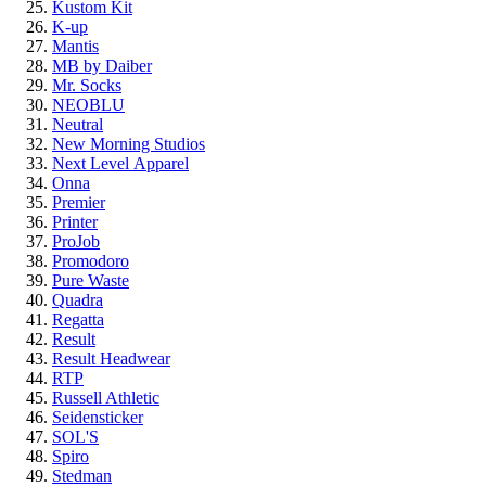
Kustom Kit
K-up
Mantis
MB by Daiber
Mr. Socks
NEOBLU
Neutral
New Morning Studios
Next Level
Apparel
Onna
Premier
Printer
ProJob
Promodoro
Pure Waste
Quadra
Regatta
Result
Result Headwear
RTP
Russell Athletic
Seidensticker
SOL'S
Spiro
Stedman