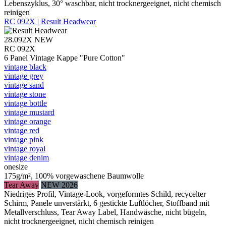
Lebenszyklus, 30° waschbar, nicht trocknergeeignet, nicht chemisch
reinigen
RC 092X | Result Headwear
28.092X
NEW
RC 092X
6 Panel Vintage Kappe "Pure Cotton"
vintage black
vintage grey
vintage sand
vintage stone
vintage bottle
vintage mustard
vintage orange
vintage red
vintage pink
vintage royal
vintage denim
onesize
175g/m², 100% vorgewaschene Baumwolle
Tear Away
NEW 2026
Niedriges Profil, Vintage-Look, vorgeformtes Schild, recycelter
Schirm, Panele unverstärkt, 6 gestickte Luftlöcher, Stoffband mit
Metallverschluss, Tear Away Label, Handwäsche, nicht bügeln,
nicht trocknergeeignet, nicht chemisch reinigen