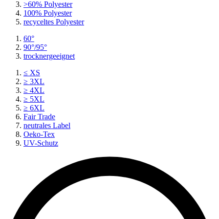
>60% Polyester
100% Polyester
recyceltes
Polyester
60°
90°/95°
trocknergeeignet
≤ XS
≥ 3XL
≥ 4XL
≥ 5XL
≥ 6XL
Fair Trade
neutrales Label
Oeko-Tex
UV-Schutz