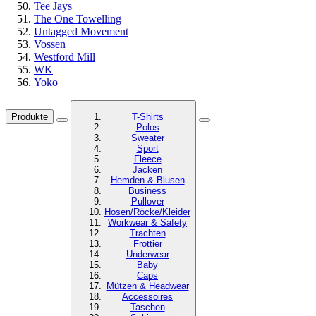
Tee Jays
The One Towelling
Untagged Movement
Vossen
Westford Mill
WK
Yoko
Produkte
T-Shirts
Polos
Sweater
Sport
Fleece
Jacken
Hemden & Blusen
Business
Pullover
Hosen/Röcke/Kleider
Workwear & Safety
Trachten
Frottier
Underwear
Baby
Caps
Mützen & Headwear
Accessoires
Taschen