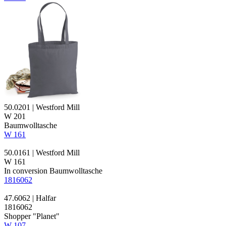
50.0201 | Westford Mill
W 201
Baumwolltasche
W 161
50.0161 | Westford Mill
W 161
In conversion
Baumwolltasche
1816062
47.6062 | Halfar
1816062
Shopper "Planet"
W 107