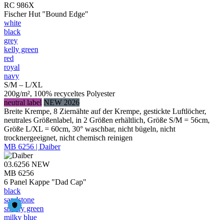
RC 986X
Fischer Hut "Bound Edge"
white
black
grey
kelly green
red
royal
navy
S/M – L/XL
200g/m², 100% recyceltes Polyester
neutral label
NEW 2026
Breite Krempe, 8 Ziernähte auf der Krempe, gestickte Luftlöcher,
neutrales Größenlabel, in 2 Größen erhältlich, Größe S/M = 56cm,
Größe L/XL = 60cm, 30° waschbar, nicht bügeln, nicht
trocknergeeignet, nicht chemisch reinigen
MB 6256 | Daiber
03.6256
NEW
MB 6256
6 Panel Kappe "Dad Cap"
black
sandstone
smoky green
milky blue