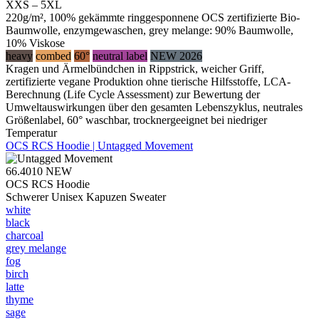
XXS – 5XL
220g/m², 100% gekämmte ringgesponnene OCS zertifizierte Bio-
Baumwolle, enzymgewaschen, grey melange: 90% Baumwolle,
10% Viskose
heavy
combed
60°
neutral label
NEW 2026
Kragen und Ärmelbündchen in Rippstrick, weicher Griff,
zertifizierte vegane Produktion ohne tierische Hilfsstoffe, LCA-
Berechnung (Life Cycle Assessment) zur Bewertung der
Umweltauswirkungen über den gesamten Lebenszyklus, neutrales
Größenlabel, 60° waschbar, trocknergeeignet bei niedriger
Temperatur
OCS RCS Hoodie | Untagged Movement
66.4010
NEW
OCS RCS Hoodie
Schwerer Unisex Kapuzen Sweater
white
black
charcoal
grey melange
fog
birch
latte
thyme
sage