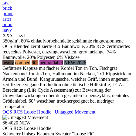
ray
brick
prune
aster
orion
navy
XXS – 5XL
350g/m², 80% einlaufvorbehandelte gekämmte ringgesponnene
OCS Blended zertifizierte Bio-Baumwolle, 20% RCS zertifiziertes
recyceltes Polyester, enzymgewaschen, grey melange: 74%
Baumwolle, 20% Polyester, 6% Viskose
heavy
combed
60°
neutral label
NEW 2026
Gefütterte Kapuze mit flacher Kordel Ton-in-Ton, Fischgrät-
Nackenband Ton-in-Ton, Halbmond im Nacken, 2x1 Rippstrick an
Ärmeln und Bund, Kängurutasche, weicher Griff, innen angeraut,
zertifizierte vegane Produktion ohne tierische Hilfsstoffe, LCA-
Berechnung (Life Cycle Assessment) zur Bewertung der
Umweltauswirkungen über den gesamten Lebenszyklus, neutrales
Größenlabel, 60° waschbar, trocknergeeignet bei niedriger
Temperatur
OCS RCS Loose Hoodie | Untagged Movement
66.4020
NEW
OCS RCS Loose Hoodie
Schwerer Unisex Kapuzen Sweater "Loose Fit"