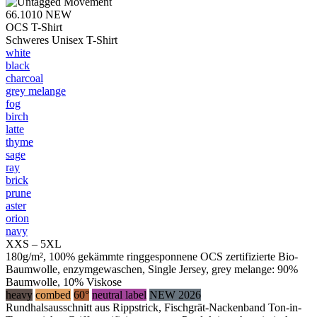
66.1010
NEW
OCS T-Shirt
Schweres Unisex T-Shirt
white
black
charcoal
grey melange
fog
birch
latte
thyme
sage
ray
brick
prune
aster
orion
navy
XXS – 5XL
180g/m², 100% gekämmte ringgesponnene OCS zertifizierte Bio-
Baumwolle, enzymgewaschen, Single Jersey, grey melange: 90%
Baumwolle, 10% Viskose
heavy
combed
60°
neutral label
NEW 2026
Rundhalsausschnitt aus Rippstrick, Fischgrät-Nackenband Ton-in-