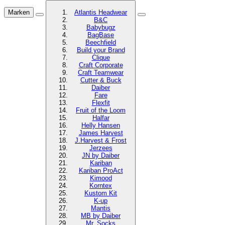
Marken
Atlantis Headwear
B&C
Babybugz
BagBase
Beechfield
Build your Brand
Clique
Craft Corporate
Craft Teamwear
Cutter & Buck
Daiber
Fare
Flexfit
Fruit of the Loom
Halfar
Helly Hansen
James Harvest
J.Harvest & Frost
Jerzees
JN by Daiber
Kariban
Kariban ProAct
Kimood
Korntex
Kustom Kit
K-up
Mantis
MB by Daiber
Mr. Socks