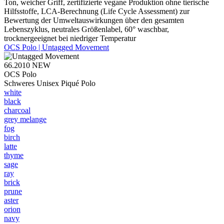
Ton, weicher Griff, zertifizierte vegane Produktion ohne tierische
Hilfsstoffe, LCA-Berechnung (Life Cycle Assessment) zur
Bewertung der Umweltauswirkungen über den gesamten
Lebenszyklus, neutrales Größenlabel, 60° waschbar,
trocknergeeignet bei niedriger Temperatur
OCS Polo | Untagged Movement
66.2010
NEW
OCS Polo
Schweres Unisex Piqué Polo
white
black
charcoal
grey melange
fog
birch
latte
thyme
sage
ray
brick
prune
aster
orion
navy