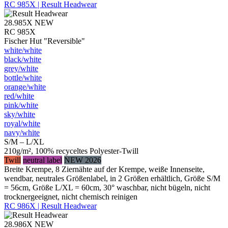
RC 985X | Result Headwear
28.985X
NEW
RC 985X
Fischer Hut "Reversible"
white/​white
black/​white
grey/​white
bottle/​white
orange/​white
red/​white
pink/​white
sky/​white
royal/​white
navy/​white
S/M – L/XL
210g/m², 100% recyceltes Polyester-Twill
Twill
neutral label
NEW 2026
Breite Krempe, 8 Ziernähte auf der Krempe, weiße Innenseite,
wendbar, neutrales Größenlabel, in 2 Größen erhältlich, Größe S/M
= 56cm, Größe L/XL = 60cm, 30° waschbar, nicht bügeln, nicht
trocknergeeignet, nicht chemisch reinigen
RC 986X | Result Headwear
28.986X
NEW