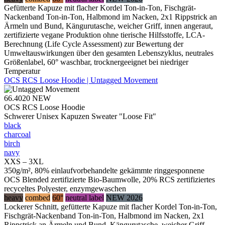
Gefütterte Kapuze mit flacher Kordel Ton-in-Ton, Fischgrät-
Nackenband Ton-in-Ton, Halbmond im Nacken, 2x1 Rippstrick an
Ärmeln und Bund, Kängurutasche, weicher Griff, innen angeraut,
zertifizierte vegane Produktion ohne tierische Hilfsstoffe, LCA-
Berechnung (Life Cycle Assessment) zur Bewertung der
Umweltauswirkungen über den gesamten Lebenszyklus, neutrales
Größenlabel, 60° waschbar, trocknergeeignet bei niedriger
Temperatur
OCS RCS Loose Hoodie | Untagged Movement
66.4020
NEW
OCS RCS Loose Hoodie
Schwerer Unisex Kapuzen Sweater "Loose Fit"
black
charcoal
birch
navy
XXS – 3XL
350g/m², 80% einlaufvorbehandelte gekämmte ringgesponnene
OCS Blended zertifizierte Bio-Baumwolle, 20% RCS zertifiziertes
recyceltes Polyester, enzymgewaschen
heavy
combed
60°
neutral label
NEW 2026
Lockerer Schnitt, gefütterte Kapuze mit flacher Kordel Ton-in-Ton,
Fischgrät-Nackenband Ton-in-Ton, Halbmond im Nacken, 2x1
Rippstrick an Ärmeln und Bund, Kängurutasche, weicher Griff,