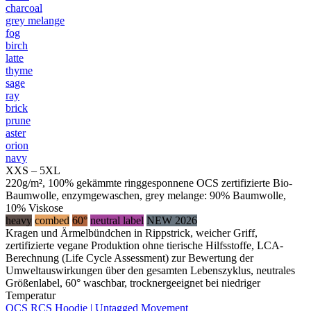
charcoal
grey melange
fog
birch
latte
thyme
sage
ray
brick
prune
aster
orion
navy
XXS – 5XL
220g/m², 100% gekämmte ringgesponnene OCS zertifizierte Bio-
Baumwolle, enzymgewaschen, grey melange: 90% Baumwolle,
10% Viskose
heavy
combed
60°
neutral label
NEW 2026
Kragen und Ärmelbündchen in Rippstrick, weicher Griff,
zertifizierte vegane Produktion ohne tierische Hilfsstoffe, LCA-
Berechnung (Life Cycle Assessment) zur Bewertung der
Umweltauswirkungen über den gesamten Lebenszyklus, neutrales
Größenlabel, 60° waschbar, trocknergeeignet bei niedriger
Temperatur
OCS RCS Hoodie | Untagged Movement