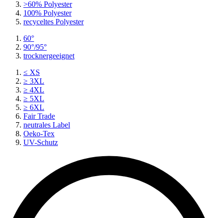
>60% Polyester
100% Polyester
recyceltes
Polyester
60°
90°/95°
trocknergeeignet
≤ XS
≥ 3XL
≥ 4XL
≥ 5XL
≥ 6XL
Fair Trade
neutrales Label
Oeko-Tex
UV-Schutz