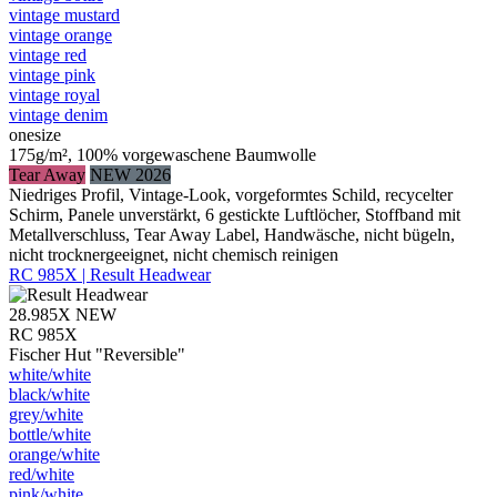
vintage mustard
vintage orange
vintage red
vintage pink
vintage royal
vintage denim
onesize
175g/m², 100% vorgewaschene Baumwolle
Tear Away
NEW 2026
Niedriges Profil, Vintage-Look, vorgeformtes Schild, recycelter
Schirm, Panele unverstärkt, 6 gestickte Luftlöcher, Stoffband mit
Metallverschluss, Tear Away Label, Handwäsche, nicht bügeln,
nicht trocknergeeignet, nicht chemisch reinigen
RC 985X | Result Headwear
28.985X
NEW
RC 985X
Fischer Hut "Reversible"
white/​white
black/​white
grey/​white
bottle/​white
orange/​white
red/​white
pink/​white