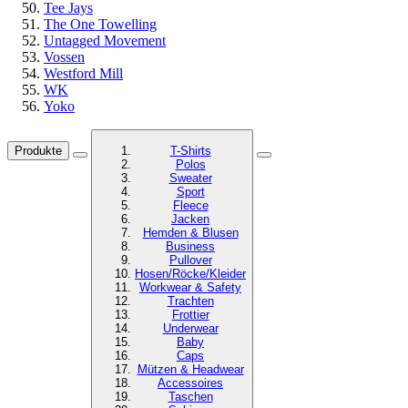
Tee Jays
The One Towelling
Untagged Movement
Vossen
Westford Mill
WK
Yoko
Produkte
T-Shirts
Polos
Sweater
Sport
Fleece
Jacken
Hemden & Blusen
Business
Pullover
Hosen/Röcke/Kleider
Workwear & Safety
Trachten
Frottier
Underwear
Baby
Caps
Mützen & Headwear
Accessoires
Taschen