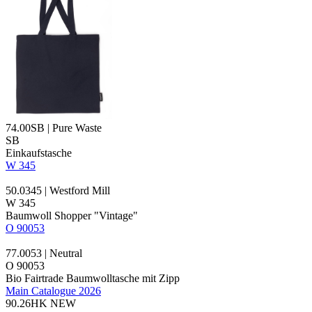
74.00SB | Pure Waste
SB
Einkaufstasche
W 345
50.0345 | Westford Mill
W 345
Baumwoll Shopper "Vintage"
O 90053
77.0053 | Neutral
O 90053
Bio
Fairtrade
Baumwolltasche mit Zipp
Main Catalogue 2026
90.26HK
NEW