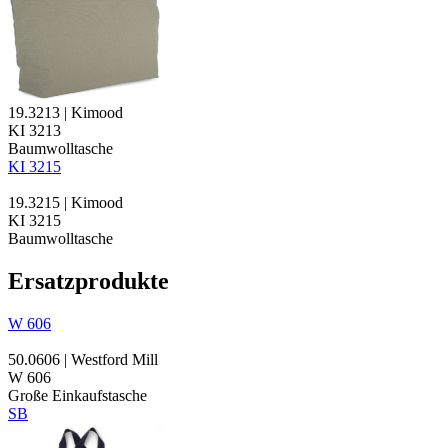
19.3213 | Kimood
KI 3213
Baumwolltasche
KI 3215
19.3215 | Kimood
KI 3215
Baumwolltasche
Ersatzprodukte
W 606
50.0606 | Westford Mill
W 606
Große Einkaufstasche
SB