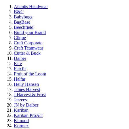
Atlantis Headwear
B&C
Babybugz
BagBase
Beechfield
Build your Brand
Clique
Craft Corporate
Craft Teamwear
Cutter & Buck
Daiber
Fare
Flexfit
Fruit of the Loom
Halfar
Helly Hansen
James Harvest
J.Harvest & Frost
Jerzees
JN by Daiber
Kariban
Kariban ProAct
Kimood
Korntex