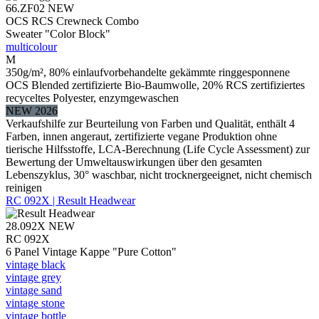
66.ZF02
NEW
OCS RCS Crewneck Combo
Sweater "Color Block"
multicolour
M
350g/m², 80% einlaufvorbehandelte gekämmte ringgesponnene
OCS Blended zertifizierte Bio-Baumwolle, 20% RCS zertifiziertes
recyceltes Polyester, enzymgewaschen
NEW 2026
Verkaufshilfe zur Beurteilung von Farben und Qualität, enthält 4
Farben, innen angeraut, zertifizierte vegane Produktion ohne
tierische Hilfsstoffe, LCA-Berechnung (Life Cycle Assessment) zur
Bewertung der Umweltauswirkungen über den gesamten
Lebenszyklus, 30° waschbar, nicht trocknergeeignet, nicht chemisch
reinigen
RC 092X | Result Headwear
28.092X
NEW
RC 092X
6 Panel Vintage Kappe "Pure Cotton"
vintage black
vintage grey
vintage sand
vintage stone
vintage bottle