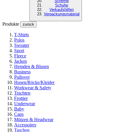
Schirme
Schuhe
Verkaufshilfen
Verpackungsmaterial
Produkte
zurück
T-Shirts
Polos
Sweater
Sport
Fleece
Jacken
Hemden & Blusen
Business
Pullover
Hosen/Röcke/Kleider
Workwear & Safety
Trachten
Frottier
Underwear
Baby
Caps
Mützen & Headwear
Accessoires
Taschen