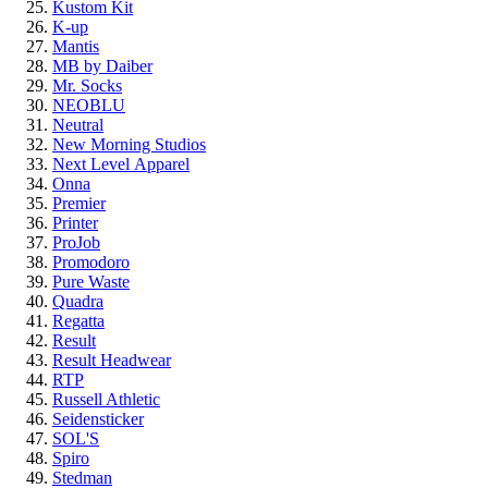
Kustom Kit
K-up
Mantis
MB by Daiber
Mr. Socks
NEOBLU
Neutral
New Morning Studios
Next Level
Apparel
Onna
Premier
Printer
ProJob
Promodoro
Pure Waste
Quadra
Regatta
Result
Result Headwear
RTP
Russell Athletic
Seidensticker
SOL'S
Spiro
Stedman