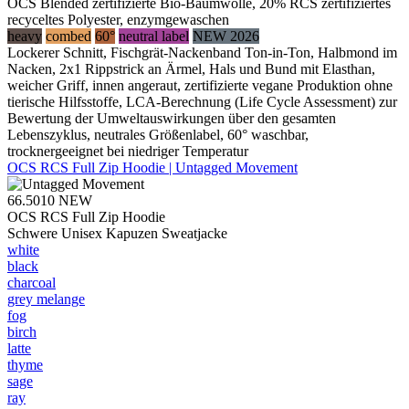
OCS Blended zertifizierte Bio-Baumwolle, 20% RCS zertifiziertes
recyceltes Polyester, enzymgewaschen
heavy
combed
60°
neutral label
NEW 2026
Lockerer Schnitt, Fischgrät-Nackenband Ton-in-Ton, Halbmond im
Nacken, 2x1 Rippstrick an Ärmel, Hals und Bund mit Elasthan,
weicher Griff, innen angeraut, zertifizierte vegane Produktion ohne
tierische Hilfsstoffe, LCA-Berechnung (Life Cycle Assessment) zur
Bewertung der Umweltauswirkungen über den gesamten
Lebenszyklus, neutrales Größenlabel, 60° waschbar,
trocknergeeignet bei niedriger Temperatur
OCS RCS Full Zip Hoodie | Untagged Movement
66.5010
NEW
OCS RCS Full Zip Hoodie
Schwere Unisex Kapuzen Sweatjacke
white
black
charcoal
grey melange
fog
birch
latte
thyme
sage
ray