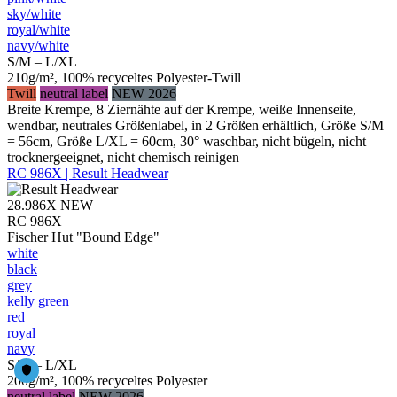
sky/​white
royal/​white
navy/​white
S/M – L/XL
210g/m², 100% recyceltes Polyester-Twill
Twill
neutral label
NEW 2026
Breite Krempe, 8 Ziernähte auf der Krempe, weiße Innenseite,
wendbar, neutrales Größenlabel, in 2 Größen erhältlich, Größe S/M
= 56cm, Größe L/XL = 60cm, 30° waschbar, nicht bügeln, nicht
trocknergeeignet, nicht chemisch reinigen
RC 986X | Result Headwear
28.986X
NEW
RC 986X
Fischer Hut "Bound Edge"
white
black
grey
kelly green
red
royal
navy
S/M – L/XL
200g/m², 100% recyceltes Polyester
neutral label
NEW 2026