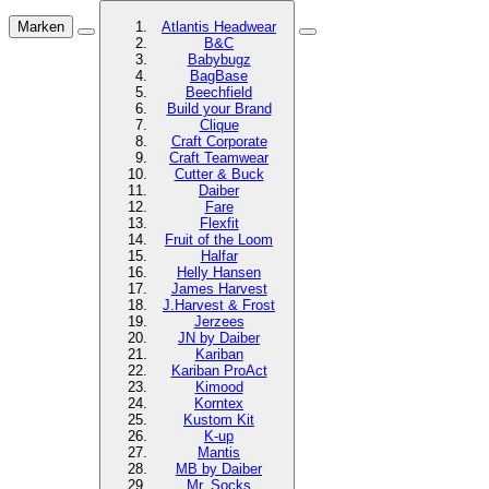
Marken
Atlantis Headwear
B&C
Babybugz
BagBase
Beechfield
Build your Brand
Clique
Craft Corporate
Craft Teamwear
Cutter & Buck
Daiber
Fare
Flexfit
Fruit of the Loom
Halfar
Helly Hansen
James Harvest
J.Harvest & Frost
Jerzees
JN by Daiber
Kariban
Kariban ProAct
Kimood
Korntex
Kustom Kit
K-up
Mantis
MB by Daiber
Mr. Socks