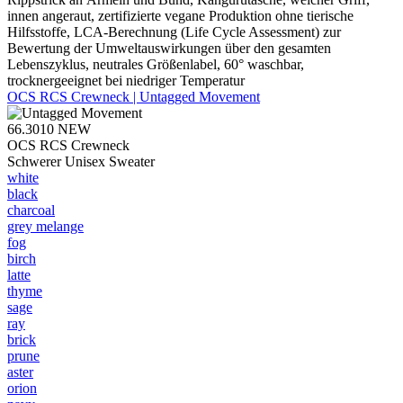
innen angeraut, zertifizierte vegane Produktion ohne tierische
Hilfsstoffe, LCA-Berechnung (Life Cycle Assessment) zur
Bewertung der Umweltauswirkungen über den gesamten
Lebenszyklus, neutrales Größenlabel, 60° waschbar,
trocknergeeignet bei niedriger Temperatur
OCS RCS Crewneck | Untagged Movement
66.3010
NEW
OCS RCS Crewneck
Schwerer Unisex Sweater
white
black
charcoal
grey melange
fog
birch
latte
thyme
sage
ray
brick
prune
aster
orion