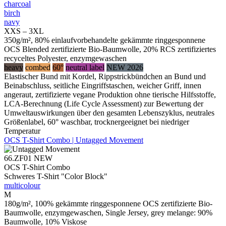
charcoal
birch
navy
XXS – 3XL
350g/m², 80% einlaufvorbehandelte gekämmte ringgesponnene
OCS Blended zertifizierte Bio-Baumwolle, 20% RCS zertifiziertes
recyceltes Polyester, enzymgewaschen
heavy
combed
60°
neutral label
NEW 2026
Elastischer Bund mit Kordel, Rippstrickbündchen an Bund und
Beinabschluss, seitliche Eingriffstaschen, weicher Griff, innen
angeraut, zertifizierte vegane Produktion ohne tierische Hilfsstoffe,
LCA-Berechnung (Life Cycle Assessment) zur Bewertung der
Umweltauswirkungen über den gesamten Lebenszyklus, neutrales
Größenlabel, 60° waschbar, trocknergeeignet bei niedriger
Temperatur
OCS T-Shirt Combo | Untagged Movement
66.ZF01
NEW
OCS T-Shirt Combo
Schweres T-Shirt "Color Block"
multicolour
M
180g/m², 100% gekämmte ringgesponnene OCS zertifizierte Bio-
Baumwolle, enzymgewaschen, Single Jersey, grey melange: 90%
Baumwolle, 10% Viskose