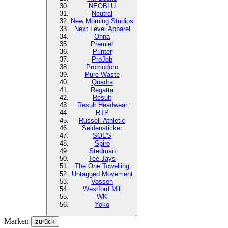
NEOBLU
Neutral
New Morning Studios
Next Level
Apparel
Onna
Premier
Printer
ProJob
Promodoro
Pure Waste
Quadra
Regatta
Result
Result Headwear
RTP
Russell Athletic
Seidensticker
SOL'S
Spiro
Stedman
Tee Jays
The One Towelling
Untagged Movement
Vossen
Westford Mill
WK
Yoko
Marken
zurück