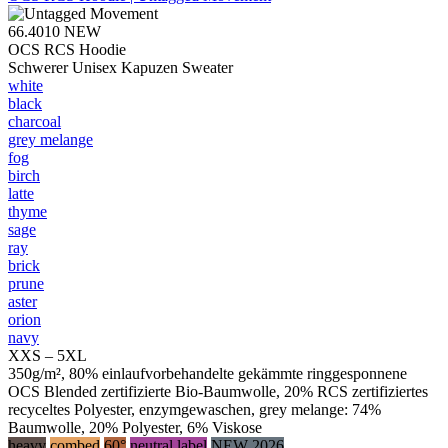
66.4010
NEW
OCS RCS Hoodie
Schwerer Unisex Kapuzen Sweater
white
black
charcoal
grey melange
fog
birch
latte
thyme
sage
ray
brick
prune
aster
orion
navy
XXS – 5XL
350g/m², 80% einlaufvorbehandelte gekämmte ringgesponnene
OCS Blended zertifizierte Bio-Baumwolle, 20% RCS zertifiziertes
recyceltes Polyester, enzymgewaschen, grey melange: 74%
Baumwolle, 20% Polyester, 6% Viskose
heavy
combed
60°
neutral label
NEW 2026