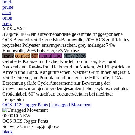
brick
prune
aster
orion
navy
XXS – 5XL
350g/m², 80% einlaufvorbehandelte gekämmte ringgesponnene
OCS Blended zertifizierte Bio-Baumwolle, 20% RCS zertifiziertes
recyceltes Polyester, enzymgewaschen, grey melange: 74%
Baumwolle, 20% Polyester, 6% Viskose
heavy
combed
60°
neutral label
NEW 2026
Gefütterte Kapuze mit flacher Kordel Ton-in-Ton, Fischgrät-
Nackenband Ton-in-Ton, Halbmond im Nacken, 2x1 Rippstrick an
Ärmeln und Bund, Kängurutaschen, weicher Griff, innen angeraut,
zertifizierte vegane Produktion ohne tierische Hilfsstoffe, LCA-
Berechnung (Life Cycle Assessment) zur Bewertung der
Umweltauswirkungen über den gesamten Lebenszyklus, neutrales
Größenlabel, 60° waschbar, trocknergeeignet bei niedriger
Temperatur
OCS RCS Jogger Pants | Untagged Movement
66.6010
NEW
OCS RCS Jogger Pants
Schwere Unisex Jogginghose
black