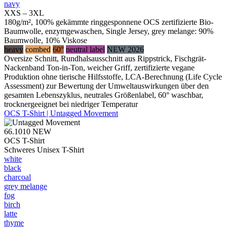
navy
XXS – 3XL
180g/m², 100% gekämmte ringgesponnene OCS zertifizierte Bio-
Baumwolle, enzymgewaschen, Single Jersey, grey melange: 90%
Baumwolle, 10% Viskose
heavy
combed
60°
neutral label
NEW 2026
Oversize Schnitt, Rundhalsausschnitt aus Rippstrick, Fischgrät-
Nackenband Ton-in-Ton, weicher Griff, zertifizierte vegane
Produktion ohne tierische Hilfsstoffe, LCA-Berechnung (Life Cycle
Assessment) zur Bewertung der Umweltauswirkungen über den
gesamten Lebenszyklus, neutrales Größenlabel, 60° waschbar,
trocknergeeignet bei niedriger Temperatur
OCS T-Shirt | Untagged Movement
66.1010
NEW
OCS T-Shirt
Schweres Unisex T-Shirt
white
black
charcoal
grey melange
fog
birch
latte
thyme