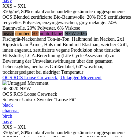
navy
XXS – 5XL
350g/m², 80% einlaufvorbehandelte gekämmte ringgesponnene
OCS Blended zertifizierte Bio-Baumwolle, 20% RCS zertifiziertes
recyceltes Polyester, enzymgewaschen, grey melange: 74%
Baumwolle, 20% Polyester, 6% Viskose
heavy
combed
60°
neutral label
NEW 2026
Fischgrät-Nackenband Ton-in-Ton, Halbmond im Nacken, 2x1
Rippstrick an Ärmel, Hals und Bund mit Elasthan, weicher Griff,
innen angeraut, zertifizierte vegane Produktion ohne tierische
Hilfsstoffe, LCA-Berechnung (Life Cycle Assessment) zur
Bewertung der Umweltauswirkungen über den gesamten
Lebenszyklus, neutrales Größenlabel, 60° waschbar,
trocknergeeignet bei niedriger Temperatur
OCS RCS Loose Crewneck | Untagged Movement
66.3020
NEW
OCS RCS Loose Crewneck
Schwerer Unisex Sweater "Loose Fit"
black
charcoal
birch
navy
XXS – 3XL
350g/m², 80% einlaufvorbehandelte gekämmte ringgesponnene