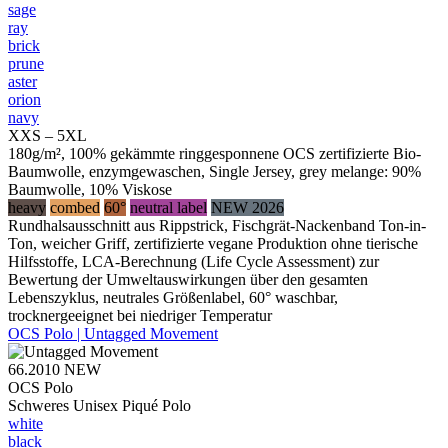
sage
ray
brick
prune
aster
orion
navy
XXS – 5XL
180g/m², 100% gekämmte ringgesponnene OCS zertifizierte Bio-
Baumwolle, enzymgewaschen, Single Jersey, grey melange: 90%
Baumwolle, 10% Viskose
heavy
combed
60°
neutral label
NEW 2026
Rundhalsausschnitt aus Rippstrick, Fischgrät-Nackenband Ton-in-
Ton, weicher Griff, zertifizierte vegane Produktion ohne tierische
Hilfsstoffe, LCA-Berechnung (Life Cycle Assessment) zur
Bewertung der Umweltauswirkungen über den gesamten
Lebenszyklus, neutrales Größenlabel, 60° waschbar,
trocknergeeignet bei niedriger Temperatur
OCS Polo | Untagged Movement
66.2010
NEW
OCS Polo
Schweres Unisex Piqué Polo
white
black