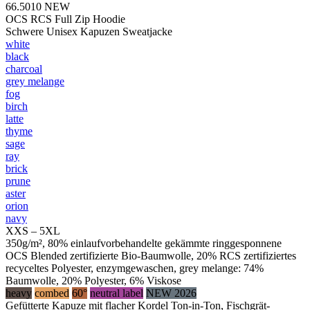
66.5010
NEW
OCS RCS Full Zip Hoodie
Schwere Unisex Kapuzen Sweatjacke
white
black
charcoal
grey melange
fog
birch
latte
thyme
sage
ray
brick
prune
aster
orion
navy
XXS – 5XL
350g/m², 80% einlaufvorbehandelte gekämmte ringgesponnene
OCS Blended zertifizierte Bio-Baumwolle, 20% RCS zertifiziertes
recyceltes Polyester, enzymgewaschen, grey melange: 74%
Baumwolle, 20% Polyester, 6% Viskose
heavy
combed
60°
neutral label
NEW 2026
Gefütterte Kapuze mit flacher Kordel Ton-in-Ton, Fischgrät-