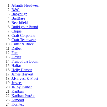
Atlantis Headwear
B&C
Babybugz
BagBase
Beechfield
Build your Brand
Clique
Craft Corporate
Craft Teamwear
Cutter & Buck
Daiber
Fare
Flexfit
Fruit of the Loom
Halfar
Helly Hansen
James Harvest
J.Harvest & Frost
Jerzees
JN by Daiber
Kariban
Kariban ProAct
Kimood
Korntex