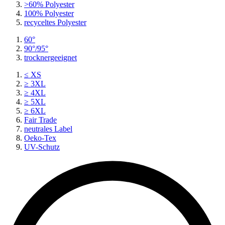
>60% Polyester
100% Polyester
recyceltes
Polyester
60°
90°/95°
trocknergeeignet
≤ XS
≥ 3XL
≥ 4XL
≥ 5XL
≥ 6XL
Fair Trade
neutrales Label
Oeko-Tex
UV-Schutz