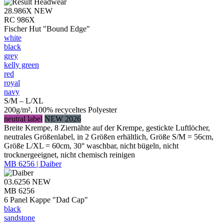
28.986X
NEW
RC 986X
Fischer Hut "Bound Edge"
white
black
grey
kelly green
red
royal
navy
S/M – L/XL
200g/m², 100% recyceltes Polyester
neutral label
NEW 2026
Breite Krempe, 8 Ziernähte auf der Krempe, gestickte Luftlöcher,
neutrales Größenlabel, in 2 Größen erhältlich, Größe S/M = 56cm,
Größe L/XL = 60cm, 30° waschbar, nicht bügeln, nicht
trocknergeeignet, nicht chemisch reinigen
MB 6256 | Daiber
03.6256
NEW
MB 6256
6 Panel Kappe "Dad Cap"
black
sandstone