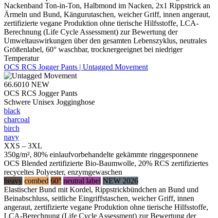
Nackenband Ton-in-Ton, Halbmond im Nacken, 2x1 Rippstrick an
Ärmeln und Bund, Kängurutaschen, weicher Griff, innen angeraut,
zertifizierte vegane Produktion ohne tierische Hilfsstoffe, LCA-
Berechnung (Life Cycle Assessment) zur Bewertung der
Umweltauswirkungen über den gesamten Lebenszyklus, neutrales
Größenlabel, 60° waschbar, trocknergeeignet bei niedriger
Temperatur
OCS RCS Jogger Pants | Untagged Movement
66.6010
NEW
OCS RCS Jogger Pants
Schwere Unisex Jogginghose
black
charcoal
birch
navy
XXS – 3XL
350g/m², 80% einlaufvorbehandelte gekämmte ringgesponnene
OCS Blended zertifizierte Bio-Baumwolle, 20% RCS zertifiziertes
recyceltes Polyester, enzymgewaschen
heavy
combed
60°
neutral label
NEW 2026
Elastischer Bund mit Kordel, Rippstrickbündchen an Bund und
Beinabschluss, seitliche Eingriffstaschen, weicher Griff, innen
angeraut, zertifizierte vegane Produktion ohne tierische Hilfsstoffe,
LCA-Berechnung (Life Cycle Assessment) zur Bewertung der