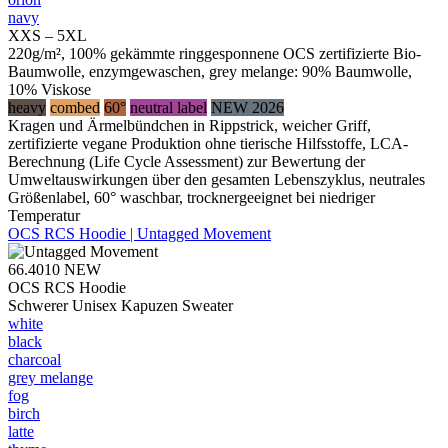
navy
XXS – 5XL
220g/m², 100% gekämmte ringgesponnene OCS zertifizierte Bio-
Baumwolle, enzymgewaschen, grey melange: 90% Baumwolle,
10% Viskose
heavy
combed
60°
neutral label
NEW 2026
Kragen und Ärmelbündchen in Rippstrick, weicher Griff,
zertifizierte vegane Produktion ohne tierische Hilfsstoffe, LCA-
Berechnung (Life Cycle Assessment) zur Bewertung der
Umweltauswirkungen über den gesamten Lebenszyklus, neutrales
Größenlabel, 60° waschbar, trocknergeeignet bei niedriger
Temperatur
OCS RCS Hoodie | Untagged Movement
66.4010
NEW
OCS RCS Hoodie
Schwerer Unisex Kapuzen Sweater
white
black
charcoal
grey melange
fog
birch
latte