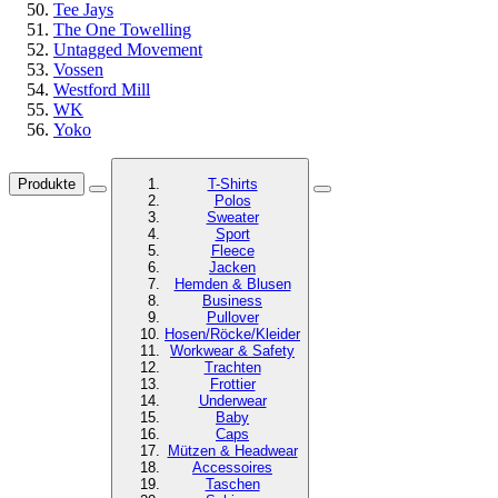
Tee Jays
The One Towelling
Untagged Movement
Vossen
Westford Mill
WK
Yoko
Produkte
T-Shirts
Polos
Sweater
Sport
Fleece
Jacken
Hemden & Blusen
Business
Pullover
Hosen/Röcke/Kleider
Workwear & Safety
Trachten
Frottier
Underwear
Baby
Caps
Mützen & Headwear
Accessoires
Taschen