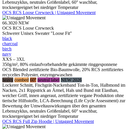
Lebenszyklus, neutrales Größenlabel, 60° waschbar,
trocknergeeignet bei niedriger Temperatur
OCS RCS Loose Crewneck | Untagged Movement
66.3020
NEW
OCS RCS Loose Crewneck
Schwerer Unisex Sweater "Loose Fit"
black
charcoal
birch
navy
XXS – 3XL
350g/m², 80% einlaufvorbehandelte gekämmte ringgesponnene
OCS Blended zertifizierte Bio-Baumwolle, 20% RCS zertifiziertes
recyceltes Polyester, enzymgewaschen
heavy
combed
60°
neutral label
NEW 2026
Lockerer Schnitt, Fischgrät-Nackenband Ton-in-Ton, Halbmond im
Nacken, 2x1 Rippstrick an Ärmel, Hals und Bund mit Elasthan,
weicher Griff, innen angeraut, zertifizierte vegane Produktion ohne
tierische Hilfsstoffe, LCA-Berechnung (Life Cycle Assessment) zur
Bewertung der Umweltauswirkungen über den gesamten
Lebenszyklus, neutrales Größenlabel, 60° waschbar,
trocknergeeignet bei niedriger Temperatur
OCS RCS Full Zip Hoodie | Untagged Movement