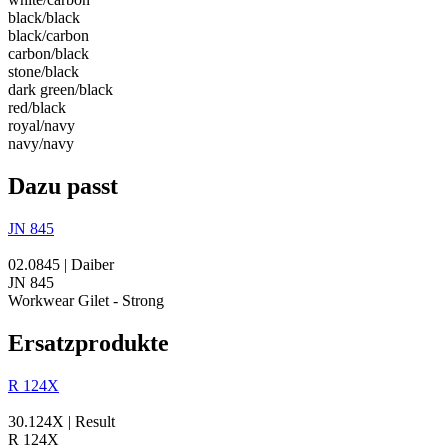
black/​black
black/​carbon
carbon/​black
stone/​black
dark green/​black
red/​black
royal/​navy
navy/​navy
Dazu passt
JN 845
02.0845 | Daiber
JN 845
Workwear Gilet - Strong
Ersatzprodukte
R 124X
30.124X | Result
R 124X