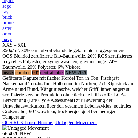
thyme
sage
ray
brick
prune
aster
orion
navy
XXS – 5XL
350g/m², 80% einlaufvorbehandelte gekämmte ringgesponnene
OCS Blended zertifizierte Bio-Baumwolle, 20% RCS zertifiziertes
recyceltes Polyester, enzymgewaschen, grey melange: 74%
Baumwolle, 20% Polyester, 6% Viskose
heavy
combed
60°
neutral label
NEW 2026
Gefütterte Kapuze mit flacher Kordel Ton-in-Ton, Fischgrät-
Nackenband Ton-in-Ton, Halbmond im Nacken, 2x1 Rippstrick an
Ärmeln und Bund, Kängurutasche, weicher Griff, innen angeraut,
zertifizierte vegane Produktion ohne tierische Hilfsstoffe, LCA-
Berechnung (Life Cycle Assessment) zur Bewertung der
Umweltauswirkungen über den gesamten Lebenszyklus, neutrales
Größenlabel, 60° waschbar, trocknergeeignet bei niedriger
Temperatur
OCS RCS Loose Hoodie | Untagged Movement
66.4020
NEW