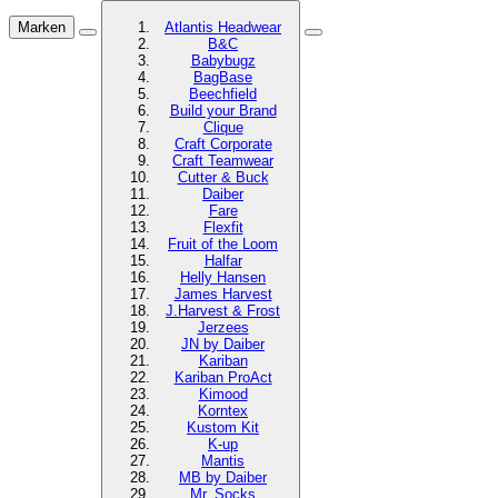
Marken
Atlantis Headwear
B&C
Babybugz
BagBase
Beechfield
Build your Brand
Clique
Craft Corporate
Craft Teamwear
Cutter & Buck
Daiber
Fare
Flexfit
Fruit of the Loom
Halfar
Helly Hansen
James Harvest
J.Harvest & Frost
Jerzees
JN by Daiber
Kariban
Kariban ProAct
Kimood
Korntex
Kustom Kit
K-up
Mantis
MB by Daiber
Mr. Socks