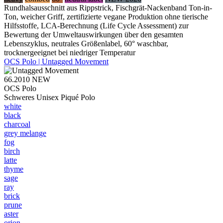
Rundhalsausschnitt aus Rippstrick, Fischgrät-Nackenband Ton-in-
Ton, weicher Griff, zertifizierte vegane Produktion ohne tierische
Hilfsstoffe, LCA-Berechnung (Life Cycle Assessment) zur
Bewertung der Umweltauswirkungen über den gesamten
Lebenszyklus, neutrales Größenlabel, 60° waschbar,
trocknergeeignet bei niedriger Temperatur
OCS Polo | Untagged Movement
66.2010
NEW
OCS Polo
Schweres Unisex Piqué Polo
white
black
charcoal
grey melange
fog
birch
latte
thyme
sage
ray
brick
prune
aster
orion