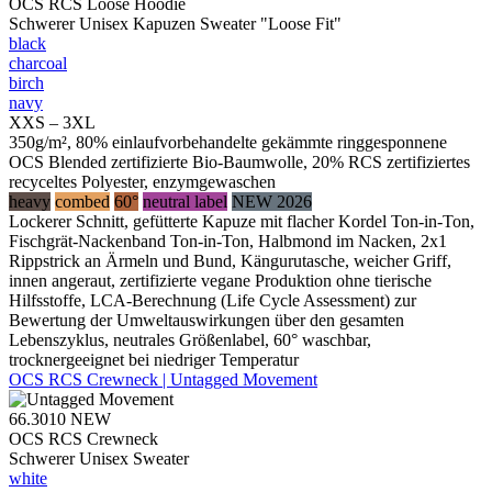
OCS RCS Loose Hoodie
Schwerer Unisex Kapuzen Sweater "Loose Fit"
black
charcoal
birch
navy
XXS – 3XL
350g/m², 80% einlaufvorbehandelte gekämmte ringgesponnene
OCS Blended zertifizierte Bio-Baumwolle, 20% RCS zertifiziertes
recyceltes Polyester, enzymgewaschen
heavy
combed
60°
neutral label
NEW 2026
Lockerer Schnitt, gefütterte Kapuze mit flacher Kordel Ton-in-Ton,
Fischgrät-Nackenband Ton-in-Ton, Halbmond im Nacken, 2x1
Rippstrick an Ärmeln und Bund, Kängurutasche, weicher Griff,
innen angeraut, zertifizierte vegane Produktion ohne tierische
Hilfsstoffe, LCA-Berechnung (Life Cycle Assessment) zur
Bewertung der Umweltauswirkungen über den gesamten
Lebenszyklus, neutrales Größenlabel, 60° waschbar,
trocknergeeignet bei niedriger Temperatur
OCS RCS Crewneck | Untagged Movement
66.3010
NEW
OCS RCS Crewneck
Schwerer Unisex Sweater
white