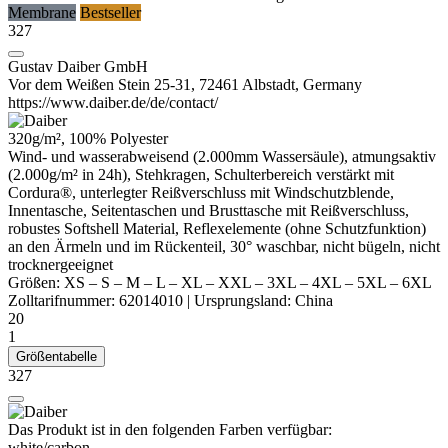
Membrane
Bestseller
327
Gustav Daiber GmbH
Vor dem Weißen Stein 25-31, 72461 Albstadt, Germany
https://www.daiber.de/de/contact/
320g/m², 100%
Polyester
Wind- und
wasserabweisend
(2.000mm Wassersäule), atmungsaktiv
(2.000g/m² in 24h), Stehkragen, Schulterbereich verstärkt mit
Cordura®, unterlegter Reißverschluss mit Windschutzblende,
Innentasche, Seitentaschen und Brusttasche mit Reißverschluss,
robustes Softshell Material, Reflexelemente (ohne Schutzfunktion)
an den Ärmeln und im Rückenteil, 30° waschbar, nicht bügeln, nicht
trocknergeeignet
Größen:
XS
–
S
–
M
–
L
–
XL
–
XXL
–
3XL
–
4XL
–
5XL
–
6XL
Zolltarifnummer:
62014010
|
Ursprungsland:
China
20
1
Größentabelle
327
Das Produkt ist in den folgenden Farben verfügbar:
white/​carbon