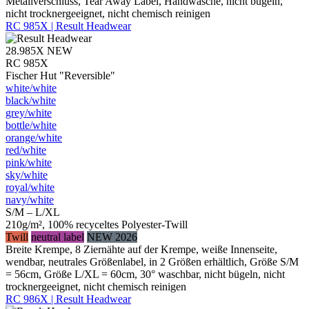
Metallverschluss, Tear Away Label, Handwäsche, nicht bügeln,
nicht trocknergeeignet, nicht chemisch reinigen
RC 985X | Result Headwear
28.985X
NEW
RC 985X
Fischer Hut "Reversible"
white/​white
black/​white
grey/​white
bottle/​white
orange/​white
red/​white
pink/​white
sky/​white
royal/​white
navy/​white
S/M – L/XL
210g/m², 100% recyceltes Polyester-Twill
Twill
neutral label
NEW 2026
Breite Krempe, 8 Ziernähte auf der Krempe, weiße Innenseite,
wendbar, neutrales Größenlabel, in 2 Größen erhältlich, Größe S/M
= 56cm, Größe L/XL = 60cm, 30° waschbar, nicht bügeln, nicht
trocknergeeignet, nicht chemisch reinigen
RC 986X | Result Headwear