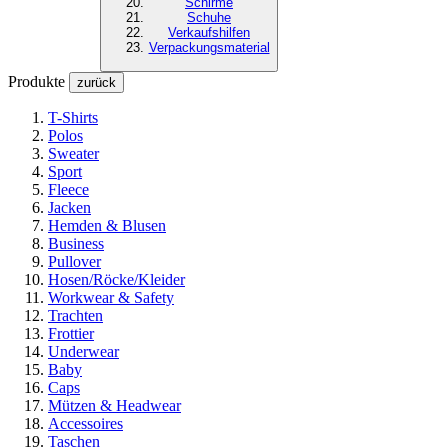
Schirme
Schuhe
Verkaufshilfen
Verpackungsmaterial
Produkte
zurück
T-Shirts
Polos
Sweater
Sport
Fleece
Jacken
Hemden & Blusen
Business
Pullover
Hosen/Röcke/Kleider
Workwear & Safety
Trachten
Frottier
Underwear
Baby
Caps
Mützen & Headwear
Accessoires
Taschen