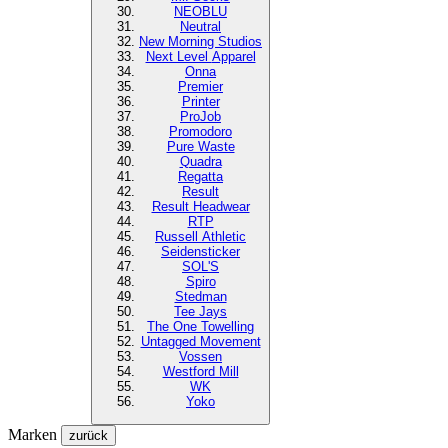
NEOBLU
Neutral
New Morning Studios
Next Level
Apparel
Onna
Premier
Printer
ProJob
Promodoro
Pure Waste
Quadra
Regatta
Result
Result Headwear
RTP
Russell Athletic
Seidensticker
SOL'S
Spiro
Stedman
Tee Jays
The One Towelling
Untagged Movement
Vossen
Westford Mill
WK
Yoko
Marken
zurück