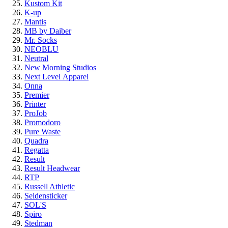
Kustom Kit
K-up
Mantis
MB by Daiber
Mr. Socks
NEOBLU
Neutral
New Morning Studios
Next Level
Apparel
Onna
Premier
Printer
ProJob
Promodoro
Pure Waste
Quadra
Regatta
Result
Result Headwear
RTP
Russell Athletic
Seidensticker
SOL'S
Spiro
Stedman