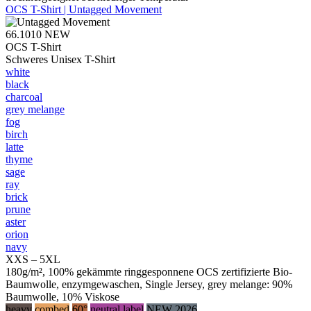
OCS T-Shirt | Untagged Movement
66.1010
NEW
OCS T-Shirt
Schweres Unisex T-Shirt
white
black
charcoal
grey melange
fog
birch
latte
thyme
sage
ray
brick
prune
aster
orion
navy
XXS – 5XL
180g/m², 100% gekämmte ringgesponnene OCS zertifizierte Bio-
Baumwolle, enzymgewaschen, Single Jersey, grey melange: 90%
Baumwolle, 10% Viskose
heavy
combed
60°
neutral label
NEW 2026