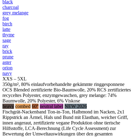
black
charcoal
grey melange
fog
birch
latte
thyme
sage
ray
brick
prune
aster
orion
navy
XXS – 5XL
350g/m², 80% einlaufvorbehandelte gekämmte ringgesponnene
OCS Blended zertifizierte Bio-Baumwolle, 20% RCS zertifiziertes
recyceltes Polyester, enzymgewaschen, grey melange: 74%
Baumwolle, 20% Polyester, 6% Viskose
heavy
combed
60°
neutral label
NEW 2026
Fischgrät-Nackenband Ton-in-Ton, Halbmond im Nacken, 2x1
Rippstrick an Ärmel, Hals und Bund mit Elasthan, weicher Griff,
innen angeraut, zertifizierte vegane Produktion ohne tierische
Hilfsstoffe, LCA-Berechnung (Life Cycle Assessment) zur
Bewertung der Umweltauswirkungen über den gesamten