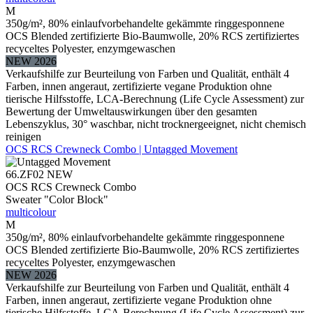
M
350g/m², 80% einlaufvorbehandelte gekämmte ringgesponnene
OCS Blended zertifizierte Bio-Baumwolle, 20% RCS zertifiziertes
recyceltes Polyester, enzymgewaschen
NEW 2026
Verkaufshilfe zur Beurteilung von Farben und Qualität, enthält 4
Farben, innen angeraut, zertifizierte vegane Produktion ohne
tierische Hilfsstoffe, LCA-Berechnung (Life Cycle Assessment) zur
Bewertung der Umweltauswirkungen über den gesamten
Lebenszyklus, 30° waschbar, nicht trocknergeeignet, nicht chemisch
reinigen
OCS RCS Crewneck Combo | Untagged Movement
66.ZF02
NEW
OCS RCS Crewneck Combo
Sweater "Color Block"
multicolour
M
350g/m², 80% einlaufvorbehandelte gekämmte ringgesponnene
OCS Blended zertifizierte Bio-Baumwolle, 20% RCS zertifiziertes
recyceltes Polyester, enzymgewaschen
NEW 2026
Verkaufshilfe zur Beurteilung von Farben und Qualität, enthält 4
Farben, innen angeraut, zertifizierte vegane Produktion ohne
tierische Hilfsstoffe, LCA-Berechnung (Life Cycle Assessment) zur