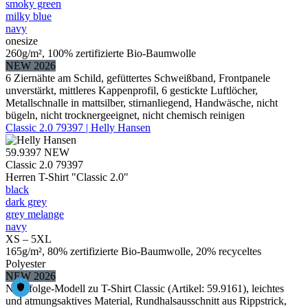
smoky green
milky blue
navy
onesize
260g/m², 100% zertifizierte Bio-Baumwolle
NEW 2026
6 Ziernähte am Schild, gefüttertes Schweißband, Frontpanele
unverstärkt, mittleres Kappenprofil, 6 gestickte Luftlöcher,
Metallschnalle in mattsilber, stirnanliegend, Handwäsche, nicht
bügeln, nicht trocknergeeignet, nicht chemisch reinigen
Classic 2.0 79397 | Helly Hansen
59.9397
NEW
Classic 2.0 79397
Herren T-Shirt "Classic 2.0"
black
dark grey
grey melange
navy
XS – 5XL
165g/m², 80% zertifizierte Bio-Baumwolle, 20% recyceltes
Polyester
NEW 2026
Nachfolge-Modell zu T-Shirt Classic (Artikel: 59.9161), leichtes
und atmungsaktives Material, Rundhalsausschnitt aus Rippstrick,