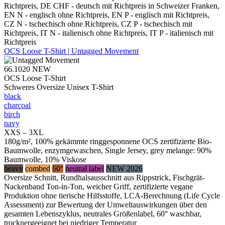
Richtpreis, DE CHF - deutsch mit Richtpreis in Schweizer Franken,
EN N - englisch ohne Richtpreis, EN P - englisch mit Richtpreis,
CZ N - tschechisch ohne Richtpreis, CZ P - tschechisch mit
Richtpreis, IT N - italienisch ohne Richtpreis, IT P - italienisch mit
Richtpreis
OCS Loose T-Shirt | Untagged Movement
66.1020
NEW
OCS Loose T-Shirt
Schweres Oversize Unisex T-Shirt
black
charcoal
birch
navy
XXS – 3XL
180g/m², 100% gekämmte ringgesponnene OCS zertifizierte Bio-
Baumwolle, enzymgewaschen, Single Jersey, grey melange: 90%
Baumwolle, 10% Viskose
heavy
combed
60°
neutral label
NEW 2026
Oversize Schnitt, Rundhalsausschnitt aus Rippstrick, Fischgrät-
Nackenband Ton-in-Ton, weicher Griff, zertifizierte vegane
Produktion ohne tierische Hilfsstoffe, LCA-Berechnung (Life Cycle
Assessment) zur Bewertung der Umweltauswirkungen über den
gesamten Lebenszyklus, neutrales Größenlabel, 60° waschbar,
trocknergeeignet bei niedriger Temperatur