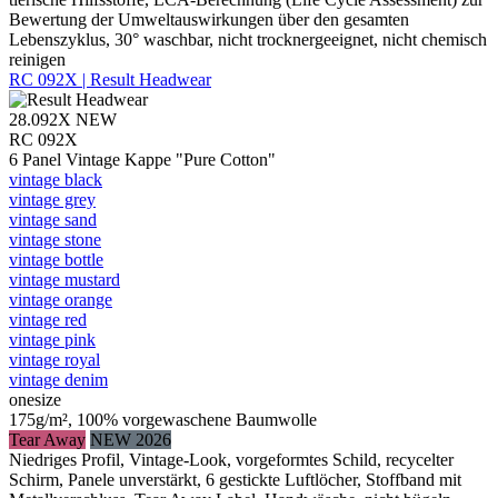
Bewertung der Umweltauswirkungen über den gesamten
Lebenszyklus, 30° waschbar, nicht trocknergeeignet, nicht chemisch
reinigen
RC 092X | Result Headwear
28.092X
NEW
RC 092X
6 Panel Vintage Kappe "Pure Cotton"
vintage black
vintage grey
vintage sand
vintage stone
vintage bottle
vintage mustard
vintage orange
vintage red
vintage pink
vintage royal
vintage denim
onesize
175g/m², 100% vorgewaschene Baumwolle
Tear Away
NEW 2026
Niedriges Profil, Vintage-Look, vorgeformtes Schild, recycelter
Schirm, Panele unverstärkt, 6 gestickte Luftlöcher, Stoffband mit