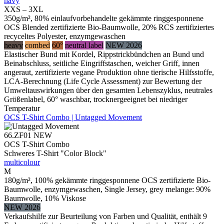
navy
XXS – 3XL
350g/m², 80% einlaufvorbehandelte gekämmte ringgesponnene
OCS Blended zertifizierte Bio-Baumwolle, 20% RCS zertifiziertes
recyceltes Polyester, enzymgewaschen
heavy
combed
60°
neutral label
NEW 2026
Elastischer Bund mit Kordel, Rippstrickbündchen an Bund und
Beinabschluss, seitliche Eingriffstaschen, weicher Griff, innen
angeraut, zertifizierte vegane Produktion ohne tierische Hilfsstoffe,
LCA-Berechnung (Life Cycle Assessment) zur Bewertung der
Umweltauswirkungen über den gesamten Lebenszyklus, neutrales
Größenlabel, 60° waschbar, trocknergeeignet bei niedriger
Temperatur
OCS T-Shirt Combo | Untagged Movement
66.ZF01
NEW
OCS T-Shirt Combo
Schweres T-Shirt "Color Block"
multicolour
M
180g/m², 100% gekämmte ringgesponnene OCS zertifizierte Bio-
Baumwolle, enzymgewaschen, Single Jersey, grey melange: 90%
Baumwolle, 10% Viskose
NEW 2026
Verkaufshilfe zur Beurteilung von Farben und Qualität, enthält 9