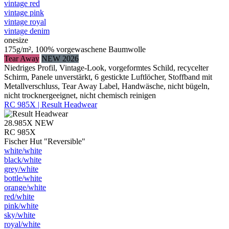
vintage red
vintage pink
vintage royal
vintage denim
onesize
175g/m², 100% vorgewaschene Baumwolle
Tear Away
NEW 2026
Niedriges Profil, Vintage-Look, vorgeformtes Schild, recycelter
Schirm, Panele unverstärkt, 6 gestickte Luftlöcher, Stoffband mit
Metallverschluss, Tear Away Label, Handwäsche, nicht bügeln,
nicht trocknergeeignet, nicht chemisch reinigen
RC 985X | Result Headwear
28.985X
NEW
RC 985X
Fischer Hut "Reversible"
white/​white
black/​white
grey/​white
bottle/​white
orange/​white
red/​white
pink/​white
sky/​white
royal/​white