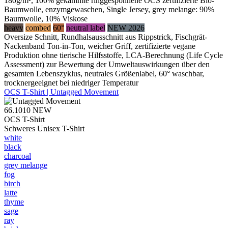
180g/m², 100% gekämmte ringgesponnene OCS zertifizierte Bio-
Baumwolle, enzymgewaschen, Single Jersey, grey melange: 90%
Baumwolle, 10% Viskose
heavy
combed
60°
neutral label
NEW 2026
Oversize Schnitt, Rundhalsausschnitt aus Rippstrick, Fischgrät-
Nackenband Ton-in-Ton, weicher Griff, zertifizierte vegane
Produktion ohne tierische Hilfsstoffe, LCA-Berechnung (Life Cycle
Assessment) zur Bewertung der Umweltauswirkungen über den
gesamten Lebenszyklus, neutrales Größenlabel, 60° waschbar,
trocknergeeignet bei niedriger Temperatur
OCS T-Shirt | Untagged Movement
66.1010
NEW
OCS T-Shirt
Schweres Unisex T-Shirt
white
black
charcoal
grey melange
fog
birch
latte
thyme
sage
ray