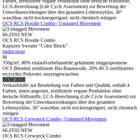
Farben, zertifizierte vegane Produktion ohne tierische Hilfsstoffe,
LCA-Berechnung (Life Cycle Assessment) zur Bewertung der
Umweltauswirkungen über den gesamten Lebenszyklus, 30°
waschbar, nicht trocknergeeignet, nicht chemisch reinigen
OCS RCS Hoodie Combo | Untagged Movement
66.ZF03
NEW
OCS RCS Hoodie Combo
Kapuzen Sweater "Color Block"
multicolour
M
350g/m², 80% einlaufvorbehandelte gekämmte ringgesponnene
OCS Blended zertifizierte Bio-Baumwolle, 20% RCS zertifiziertes
recyceltes Polyester, enzymgewaschen
NEW 2026
Verkaufshilfe zur Beurteilung von Farben und Qualität, enthält 4
Farben, innen angeraut, zertifizierte vegane Produktion ohne
tierische Hilfsstoffe, LCA-Berechnung (Life Cycle Assessment) zur
Bewertung der Umweltauswirkungen über den gesamten
Lebenszyklus, 30° waschbar, nicht trocknergeeignet, nicht chemisch
reinigen
OCS RCS Crewneck Combo | Untagged Movement
66.ZF02
NEW
OCS RCS Crewneck Combo