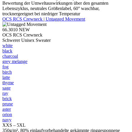
Bewertung der Umweltauswirkungen über den gesamten
Lebenszyklus, neutrales Größenlabel, 60° waschbar,
trocknergeeignet bei niedriger Temperatur
OCS RCS Crewneck | Untagged Movement
66.3010
NEW
OCS RCS Crewneck
Schwerer Unisex Sweater
white
black
charcoal
grey melange
fog
birch
latte
thyme
sage
ray
brick
prune
aster
orion
navy
XXS – 5XL
350g/m², 80% einlaufvorbehandelte gekämmte ringgesponnene