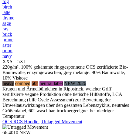
fog
birch
latte
thyme
sage
ray
brick
prune
aster
orion
navy
XXS – 5XL
220g/m², 100% gekämmte ringgesponnene OCS zertifizierte Bio-
Baumwolle, enzymgewaschen, grey melange: 90% Baumwolle,
10% Viskose
heavy
combed
60°
neutral label
NEW 2026
Kragen und Ärmelbündchen in Rippstrick, weicher Griff,
zertifizierte vegane Produktion ohne tierische Hilfsstoffe, LCA-
Berechnung (Life Cycle Assessment) zur Bewertung der
Umweltauswirkungen über den gesamten Lebenszyklus, neutrales
Größenlabel, 60° waschbar, trocknergeeignet bei niedriger
Temperatur
OCS RCS Hoodie | Untagged Movement
66.4010
NEW