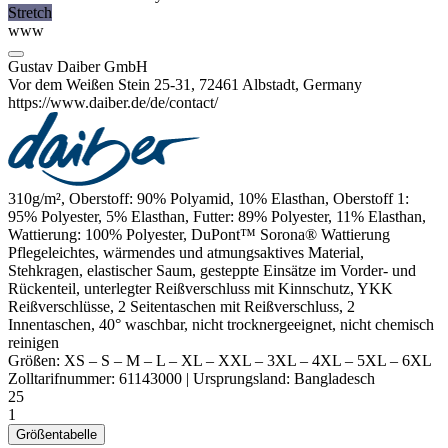
Stretch
www
Gustav Daiber GmbH
Vor dem Weißen Stein 25-31, 72461 Albstadt, Germany
https://www.daiber.de/de/contact/
310g/m², Oberstoff: 90% Polyamid, 10%
Elasthan
, Oberstoff 1:
95%
Polyester
, 5%
Elasthan
, Futter: 89%
Polyester
, 11%
Elasthan
,
Wattierung: 100%
Polyester
, DuPont™ Sorona® Wattierung
Pflegeleichtes, wärmendes und atmungsaktives Material,
Stehkragen, elastischer Saum, gesteppte Einsätze im Vorder- und
Rückenteil, unterlegter Reißverschluss mit Kinnschutz, YKK
Reißverschlüsse, 2 Seitentaschen mit Reißverschluss, 2
Innentaschen, 40° waschbar, nicht trocknergeeignet, nicht chemisch
reinigen
Größen:
XS
–
S
–
M
–
L
–
XL
–
XXL
–
3XL
–
4XL
–
5XL
–
6XL
Zolltarifnummer:
61143000
|
Ursprungsland:
Bangladesch
25
1
Größentabelle