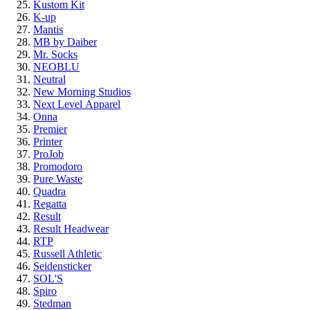
Kustom Kit
K-up
Mantis
MB by Daiber
Mr. Socks
NEOBLU
Neutral
New Morning Studios
Next Level
Apparel
Onna
Premier
Printer
ProJob
Promodoro
Pure Waste
Quadra
Regatta
Result
Result Headwear
RTP
Russell Athletic
Seidensticker
SOL'S
Spiro
Stedman