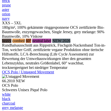
brick
prune
aster
orion
navy
XXS – 5XL
180g/m², 100% gekämmte ringgesponnene OCS zertifizierte Bio-
Baumwolle, enzymgewaschen, Single Jersey, grey melange: 90%
Baumwolle, 10% Viskose
heavy
combed
60°
neutral label
NEW 2026
Rundhalsausschnitt aus Rippstrick, Fischgrät-Nackenband Ton-in-
Ton, weicher Griff, zertifizierte vegane Produktion ohne tierische
Hilfsstoffe, LCA-Berechnung (Life Cycle Assessment) zur
Bewertung der Umweltauswirkungen über den gesamten
Lebenszyklus, neutrales Größenlabel, 60° waschbar,
trocknergeeignet bei niedriger Temperatur
OCS Polo | Untagged Movement
66.2010
NEW
OCS Polo
Schweres Unisex Piqué Polo
white
black
charcoal
grey melange