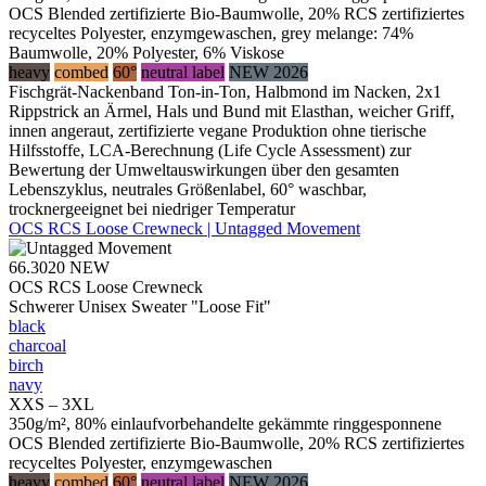
OCS Blended zertifizierte Bio-Baumwolle, 20% RCS zertifiziertes
recyceltes Polyester, enzymgewaschen, grey melange: 74%
Baumwolle, 20% Polyester, 6% Viskose
heavy
combed
60°
neutral label
NEW 2026
Fischgrät-Nackenband Ton-in-Ton, Halbmond im Nacken, 2x1
Rippstrick an Ärmel, Hals und Bund mit Elasthan, weicher Griff,
innen angeraut, zertifizierte vegane Produktion ohne tierische
Hilfsstoffe, LCA-Berechnung (Life Cycle Assessment) zur
Bewertung der Umweltauswirkungen über den gesamten
Lebenszyklus, neutrales Größenlabel, 60° waschbar,
trocknergeeignet bei niedriger Temperatur
OCS RCS Loose Crewneck | Untagged Movement
66.3020
NEW
OCS RCS Loose Crewneck
Schwerer Unisex Sweater "Loose Fit"
black
charcoal
birch
navy
XXS – 3XL
350g/m², 80% einlaufvorbehandelte gekämmte ringgesponnene
OCS Blended zertifizierte Bio-Baumwolle, 20% RCS zertifiziertes
recyceltes Polyester, enzymgewaschen
heavy
combed
60°
neutral label
NEW 2026