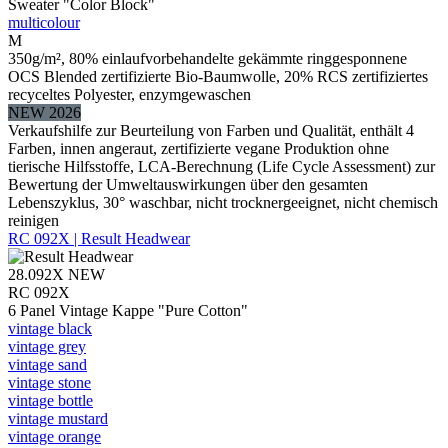
Sweater "Color Block"
multicolour
M
350g/m², 80% einlaufvorbehandelte gekämmte ringgesponnene
OCS Blended zertifizierte Bio-Baumwolle, 20% RCS zertifiziertes
recyceltes Polyester, enzymgewaschen
NEW 2026
Verkaufshilfe zur Beurteilung von Farben und Qualität, enthält 4
Farben, innen angeraut, zertifizierte vegane Produktion ohne
tierische Hilfsstoffe, LCA-Berechnung (Life Cycle Assessment) zur
Bewertung der Umweltauswirkungen über den gesamten
Lebenszyklus, 30° waschbar, nicht trocknergeeignet, nicht chemisch
reinigen
RC 092X | Result Headwear
28.092X
NEW
RC 092X
6 Panel Vintage Kappe "Pure Cotton"
vintage black
vintage grey
vintage sand
vintage stone
vintage bottle
vintage mustard
vintage orange