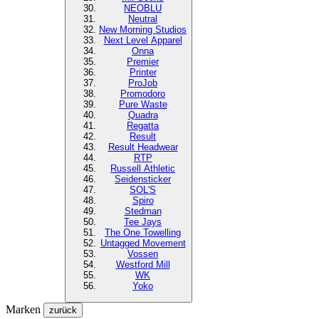
NEOBLU
Neutral
New Morning Studios
Next Level
Apparel
Onna
Premier
Printer
ProJob
Promodoro
Pure Waste
Quadra
Regatta
Result
Result Headwear
RTP
Russell Athletic
Seidensticker
SOL'S
Spiro
Stedman
Tee Jays
The One Towelling
Untagged Movement
Vossen
Westford Mill
WK
Yoko
Marken
zurück