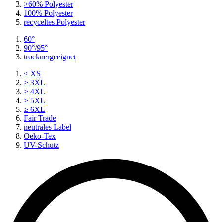
>60% Polyester
100% Polyester
recyceltes
Polyester
60°
90°/95°
trocknergeeignet
≤ XS
≥ 3XL
≥ 4XL
≥ 5XL
≥ 6XL
Fair Trade
neutrales Label
Oeko-Tex
UV-Schutz