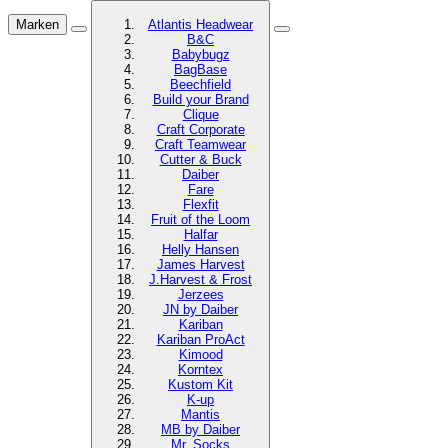
Marken
Atlantis Headwear
B&C
Babybugz
BagBase
Beechfield
Build your Brand
Clique
Craft Corporate
Craft Teamwear
Cutter & Buck
Daiber
Fare
Flexfit
Fruit of the Loom
Halfar
Helly Hansen
James Harvest
J.Harvest & Frost
Jerzees
JN by Daiber
Kariban
Kariban ProAct
Kimood
Korntex
Kustom Kit
K-up
Mantis
MB by Daiber
Mr. Socks