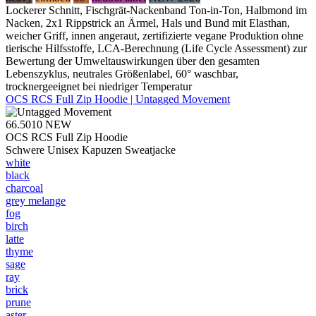
Lockerer Schnitt, Fischgrät-Nackenband Ton-in-Ton, Halbmond im
Nacken, 2x1 Rippstrick an Ärmel, Hals und Bund mit Elasthan,
weicher Griff, innen angeraut, zertifizierte vegane Produktion ohne
tierische Hilfsstoffe, LCA-Berechnung (Life Cycle Assessment) zur
Bewertung der Umweltauswirkungen über den gesamten
Lebenszyklus, neutrales Größenlabel, 60° waschbar,
trocknergeeignet bei niedriger Temperatur
OCS RCS Full Zip Hoodie | Untagged Movement
66.5010
NEW
OCS RCS Full Zip Hoodie
Schwere Unisex Kapuzen Sweatjacke
white
black
charcoal
grey melange
fog
birch
latte
thyme
sage
ray
brick
prune
aster