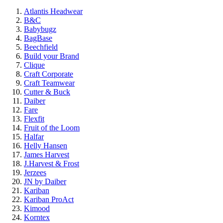
Atlantis Headwear
B&C
Babybugz
BagBase
Beechfield
Build your Brand
Clique
Craft Corporate
Craft Teamwear
Cutter & Buck
Daiber
Fare
Flexfit
Fruit of the Loom
Halfar
Helly Hansen
James Harvest
J.Harvest & Frost
Jerzees
JN by Daiber
Kariban
Kariban ProAct
Kimood
Korntex