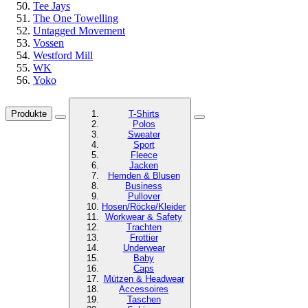
Tee Jays
The One Towelling
Untagged Movement
Vossen
Westford Mill
WK
Yoko
Produkte
T-Shirts
Polos
Sweater
Sport
Fleece
Jacken
Hemden & Blusen
Business
Pullover
Hosen/Röcke/Kleider
Workwear & Safety
Trachten
Frottier
Underwear
Baby
Caps
Mützen & Headwear
Accessoires
Taschen