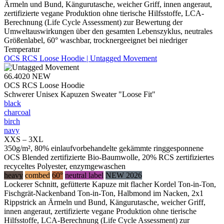
Ärmeln und Bund, Kängurutasche, weicher Griff, innen angeraut,
zertifizierte vegane Produktion ohne tierische Hilfsstoffe, LCA-
Berechnung (Life Cycle Assessment) zur Bewertung der
Umweltauswirkungen über den gesamten Lebenszyklus, neutrales
Größenlabel, 60° waschbar, trocknergeeignet bei niedriger
Temperatur
OCS RCS Loose Hoodie | Untagged Movement
66.4020
NEW
OCS RCS Loose Hoodie
Schwerer Unisex Kapuzen Sweater "Loose Fit"
black
charcoal
birch
navy
XXS – 3XL
350g/m², 80% einlaufvorbehandelte gekämmte ringgesponnene
OCS Blended zertifizierte Bio-Baumwolle, 20% RCS zertifiziertes
recyceltes Polyester, enzymgewaschen
heavy
combed
60°
neutral label
NEW 2026
Lockerer Schnitt, gefütterte Kapuze mit flacher Kordel Ton-in-Ton,
Fischgrät-Nackenband Ton-in-Ton, Halbmond im Nacken, 2x1
Rippstrick an Ärmeln und Bund, Kängurutasche, weicher Griff,
innen angeraut, zertifizierte vegane Produktion ohne tierische
Hilfsstoffe, LCA-Berechnung (Life Cycle Assessment) zur