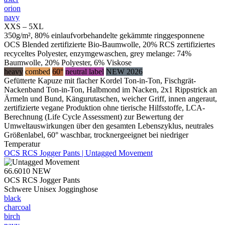
orion
navy
XXS – 5XL
350g/m², 80% einlaufvorbehandelte gekämmte ringgesponnene
OCS Blended zertifizierte Bio-Baumwolle, 20% RCS zertifiziertes
recyceltes Polyester, enzymgewaschen, grey melange: 74%
Baumwolle, 20% Polyester, 6% Viskose
heavy
combed
60°
neutral label
NEW 2026
Gefütterte Kapuze mit flacher Kordel Ton-in-Ton, Fischgrät-
Nackenband Ton-in-Ton, Halbmond im Nacken, 2x1 Rippstrick an
Ärmeln und Bund, Kängurutaschen, weicher Griff, innen angeraut,
zertifizierte vegane Produktion ohne tierische Hilfsstoffe, LCA-
Berechnung (Life Cycle Assessment) zur Bewertung der
Umweltauswirkungen über den gesamten Lebenszyklus, neutrales
Größenlabel, 60° waschbar, trocknergeeignet bei niedriger
Temperatur
OCS RCS Jogger Pants | Untagged Movement
66.6010
NEW
OCS RCS Jogger Pants
Schwere Unisex Jogginghose
black
charcoal
birch