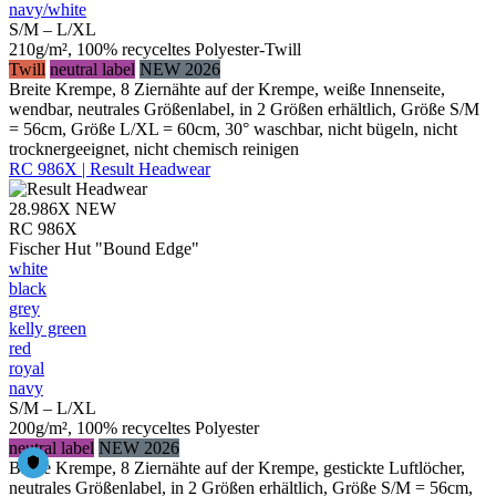
navy/​white
S/M – L/XL
210g/m², 100% recyceltes Polyester-Twill
Twill
neutral label
NEW 2026
Breite Krempe, 8 Ziernähte auf der Krempe, weiße Innenseite,
wendbar, neutrales Größenlabel, in 2 Größen erhältlich, Größe S/M
= 56cm, Größe L/XL = 60cm, 30° waschbar, nicht bügeln, nicht
trocknergeeignet, nicht chemisch reinigen
RC 986X | Result Headwear
28.986X
NEW
RC 986X
Fischer Hut "Bound Edge"
white
black
grey
kelly green
red
royal
navy
S/M – L/XL
200g/m², 100% recyceltes Polyester
neutral label
NEW 2026
Breite Krempe, 8 Ziernähte auf der Krempe, gestickte Luftlöcher,
neutrales Größenlabel, in 2 Größen erhältlich, Größe S/M = 56cm,