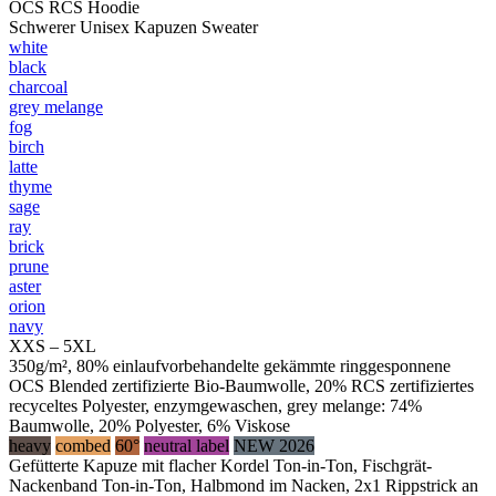
OCS RCS Hoodie
Schwerer Unisex Kapuzen Sweater
white
black
charcoal
grey melange
fog
birch
latte
thyme
sage
ray
brick
prune
aster
orion
navy
XXS – 5XL
350g/m², 80% einlaufvorbehandelte gekämmte ringgesponnene
OCS Blended zertifizierte Bio-Baumwolle, 20% RCS zertifiziertes
recyceltes Polyester, enzymgewaschen, grey melange: 74%
Baumwolle, 20% Polyester, 6% Viskose
heavy
combed
60°
neutral label
NEW 2026
Gefütterte Kapuze mit flacher Kordel Ton-in-Ton, Fischgrät-
Nackenband Ton-in-Ton, Halbmond im Nacken, 2x1 Rippstrick an