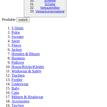
Schirme
Schuhe
Verkaufshilfen
Verpackungsmaterial
Produkte
zurück
T-Shirts
Polos
Sweater
Sport
Fleece
Jacken
Hemden & Blusen
Business
Pullover
Hosen/Röcke/Kleider
Workwear & Safety
Trachten
Frottier
Underwear
Baby
Caps
Mützen & Headwear
Accessoires
Taschen