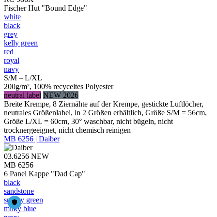
Fischer Hut "Bound Edge"
white
black
grey
kelly green
red
royal
navy
S/M – L/XL
200g/m², 100% recyceltes Polyester
neutral label
NEW 2026
Breite Krempe, 8 Ziernähte auf der Krempe, gestickte Luftlöcher,
neutrales Größenlabel, in 2 Größen erhältlich, Größe S/M = 56cm,
Größe L/XL = 60cm, 30° waschbar, nicht bügeln, nicht
trocknergeeignet, nicht chemisch reinigen
MB 6256 | Daiber
03.6256
NEW
MB 6256
6 Panel Kappe "Dad Cap"
black
sandstone
smoky green
milky blue