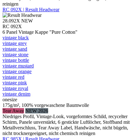
reinigen
RC 092X | Result Headwear
28.092X
NEW
RC 092X
6 Panel Vintage Kappe "Pure Cotton"
vintage black
vintage grey
vintage sand
vintage stone
vintage bottle
vintage mustard
vintage orange
vintage red
vintage pink
vintage royal
vintage denim
onesize
175g/m², 100% vorgewaschene Baumwolle
Tear Away
NEW 2026
Niedriges Profil, Vintage-Look, vorgeformtes Schild, recycelter
Schirm, Panele unverstärkt, 6 gestickte Luftlöcher, Stoffband mit
Metallverschluss, Tear Away Label, Handwäsche, nicht bügeln,
nicht trocknergeeignet, nicht chemisch reinigen
RC 985X | Result Headwear