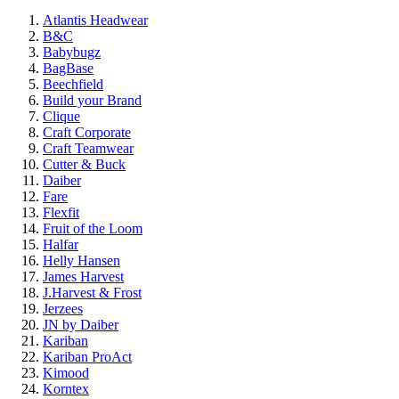
Atlantis Headwear
B&C
Babybugz
BagBase
Beechfield
Build your Brand
Clique
Craft Corporate
Craft Teamwear
Cutter & Buck
Daiber
Fare
Flexfit
Fruit of the Loom
Halfar
Helly Hansen
James Harvest
J.Harvest & Frost
Jerzees
JN by Daiber
Kariban
Kariban ProAct
Kimood
Korntex