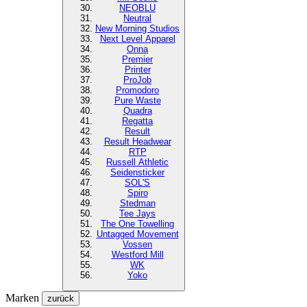
NEOBLU
Neutral
New Morning Studios
Next Level
Apparel
Onna
Premier
Printer
ProJob
Promodoro
Pure Waste
Quadra
Regatta
Result
Result Headwear
RTP
Russell Athletic
Seidensticker
SOL'S
Spiro
Stedman
Tee Jays
The One Towelling
Untagged Movement
Vossen
Westford Mill
WK
Yoko
Marken
zurück