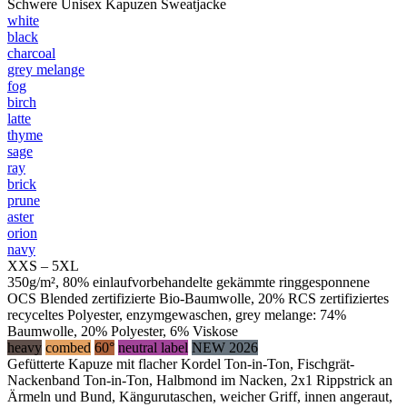
Schwere Unisex Kapuzen Sweatjacke
white
black
charcoal
grey melange
fog
birch
latte
thyme
sage
ray
brick
prune
aster
orion
navy
XXS – 5XL
350g/m², 80% einlaufvorbehandelte gekämmte ringgesponnene
OCS Blended zertifizierte Bio-Baumwolle, 20% RCS zertifiziertes
recyceltes Polyester, enzymgewaschen, grey melange: 74%
Baumwolle, 20% Polyester, 6% Viskose
heavy
combed
60°
neutral label
NEW 2026
Gefütterte Kapuze mit flacher Kordel Ton-in-Ton, Fischgrät-
Nackenband Ton-in-Ton, Halbmond im Nacken, 2x1 Rippstrick an
Ärmeln und Bund, Kängurutaschen, weicher Griff, innen angeraut,