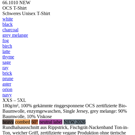
66.1010
NEW
OCS T-Shirt
Schweres Unisex T-Shirt
white
black
charcoal
grey melange
fog
birch
latte
thyme
sage
ray
brick
prune
aster
orion
navy
XXS – 5XL
180g/m², 100% gekämmte ringgesponnene OCS zertifizierte Bio-
Baumwolle, enzymgewaschen, Single Jersey, grey melange: 90%
Baumwolle, 10% Viskose
heavy
combed
60°
neutral label
NEW 2026
Rundhalsausschnitt aus Rippstrick, Fischgrät-Nackenband Ton-in-
Ton, weicher Griff, zertifizierte vegane Produktion ohne tierische