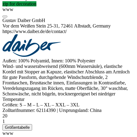
zip for decoration
www
Gustav Daiber GmbH
Vor dem Weißen Stein 25-31, 72461 Albstadt, Germany
https://www.daiber.de/de/contact/
Außen: 100% Polyamid, Innen: 100%
Polyester
Wind- und
wasserabweisend
(600mm Wassersäule), elastische
Kordel mit Stopper an Kapuze, elastischer Abschluss am Armloch
für gute Passform, durchgehende Windschutzblende, 2
Fronttaschen, Brusttasche innen, Einfassungen in Kontrastfarbe,
Veredelungszugang im Rücken, matte Oberfläche, 30° waschbar,
Schonwäsche, nicht bügeln, trocknergeeignet bei niedriger
Temperatur
Größen:
S
–
M
–
L
–
XL
–
XXL
–
3XL
Zolltarifnummer:
62114390
|
Ursprungsland:
China
20
1
Größentabelle
www