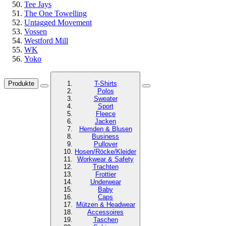
Tee Jays
The One Towelling
Untagged Movement
Vossen
Westford Mill
WK
Yoko
Produkte
T-Shirts
Polos
Sweater
Sport
Fleece
Jacken
Hemden & Blusen
Business
Pullover
Hosen/Röcke/Kleider
Workwear & Safety
Trachten
Frottier
Underwear
Baby
Caps
Mützen & Headwear
Accessoires
Taschen