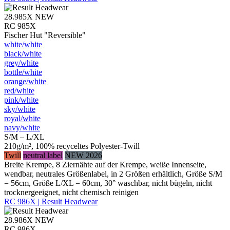
28.985X
NEW
RC 985X
Fischer Hut "Reversible"
white/​white
black/​white
grey/​white
bottle/​white
orange/​white
red/​white
pink/​white
sky/​white
royal/​white
navy/​white
S/M – L/XL
210g/m², 100% recyceltes Polyester-Twill
Twill
neutral label
NEW 2026
Breite Krempe, 8 Ziernähte auf der Krempe, weiße Innenseite,
wendbar, neutrales Größenlabel, in 2 Größen erhältlich, Größe S/M
= 56cm, Größe L/XL = 60cm, 30° waschbar, nicht bügeln, nicht
trocknergeeignet, nicht chemisch reinigen
RC 986X | Result Headwear
28.986X
NEW
RC 986X