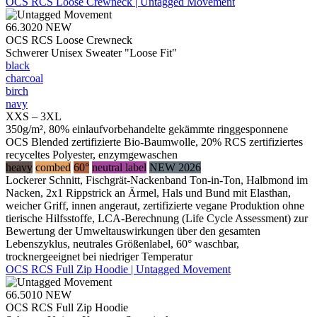
OCS RCS Loose Crewneck | Untagged Movement
66.3020
NEW
OCS RCS Loose Crewneck
Schwerer Unisex Sweater "Loose Fit"
black
charcoal
birch
navy
XXS – 3XL
350g/m², 80% einlaufvorbehandelte gekämmte ringgesponnene
OCS Blended zertifizierte Bio-Baumwolle, 20% RCS zertifiziertes
recyceltes Polyester, enzymgewaschen
heavy
combed
60°
neutral label
NEW 2026
Lockerer Schnitt, Fischgrät-Nackenband Ton-in-Ton, Halbmond im
Nacken, 2x1 Rippstrick an Ärmel, Hals und Bund mit Elasthan,
weicher Griff, innen angeraut, zertifizierte vegane Produktion ohne
tierische Hilfsstoffe, LCA-Berechnung (Life Cycle Assessment) zur
Bewertung der Umweltauswirkungen über den gesamten
Lebenszyklus, neutrales Größenlabel, 60° waschbar,
trocknergeeignet bei niedriger Temperatur
OCS RCS Full Zip Hoodie | Untagged Movement
66.5010
NEW
OCS RCS Full Zip Hoodie