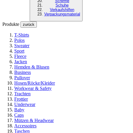
Schirme
Schuhe
Verkaufshilfen
Verpackungsmaterial
Produkte
zurück
T-Shirts
Polos
Sweater
Sport
Fleece
Jacken
Hemden & Blusen
Business
Pullover
Hosen/Röcke/Kleider
Workwear & Safety
Trachten
Frottier
Underwear
Baby
Caps
Mützen & Headwear
Accessoires
Taschen