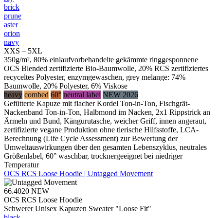
brick
prune
aster
orion
navy
XXS – 5XL
350g/m², 80% einlaufvorbehandelte gekämmte ringgesponnene
OCS Blended zertifizierte Bio-Baumwolle, 20% RCS zertifiziertes
recyceltes Polyester, enzymgewaschen, grey melange: 74%
Baumwolle, 20% Polyester, 6% Viskose
heavy
combed
60°
neutral label
NEW 2026
Gefütterte Kapuze mit flacher Kordel Ton-in-Ton, Fischgrät-
Nackenband Ton-in-Ton, Halbmond im Nacken, 2x1 Rippstrick an
Ärmeln und Bund, Kängurutasche, weicher Griff, innen angeraut,
zertifizierte vegane Produktion ohne tierische Hilfsstoffe, LCA-
Berechnung (Life Cycle Assessment) zur Bewertung der
Umweltauswirkungen über den gesamten Lebenszyklus, neutrales
Größenlabel, 60° waschbar, trocknergeeignet bei niedriger
Temperatur
OCS RCS Loose Hoodie | Untagged Movement
66.4020
NEW
OCS RCS Loose Hoodie
Schwerer Unisex Kapuzen Sweater "Loose Fit"
black