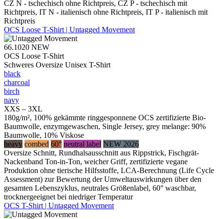
CZ N - tschechisch ohne Richtpreis, CZ P - tschechisch mit
Richtpreis, IT N - italienisch ohne Richtpreis, IT P - italienisch mit
Richtpreis
OCS Loose T-Shirt | Untagged Movement
66.1020
NEW
OCS Loose T-Shirt
Schweres Oversize Unisex T-Shirt
black
charcoal
birch
navy
XXS – 3XL
180g/m², 100% gekämmte ringgesponnene OCS zertifizierte Bio-
Baumwolle, enzymgewaschen, Single Jersey, grey melange: 90%
Baumwolle, 10% Viskose
heavy
combed
60°
neutral label
NEW 2026
Oversize Schnitt, Rundhalsausschnitt aus Rippstrick, Fischgrät-
Nackenband Ton-in-Ton, weicher Griff, zertifizierte vegane
Produktion ohne tierische Hilfsstoffe, LCA-Berechnung (Life Cycle
Assessment) zur Bewertung der Umweltauswirkungen über den
gesamten Lebenszyklus, neutrales Größenlabel, 60° waschbar,
trocknergeeignet bei niedriger Temperatur
OCS T-Shirt | Untagged Movement