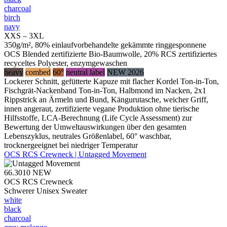
charcoal
birch
navy
XXS – 3XL
350g/m², 80% einlaufvorbehandelte gekämmte ringgesponnene
OCS Blended zertifizierte Bio-Baumwolle, 20% RCS zertifiziertes
recyceltes Polyester, enzymgewaschen
heavy
combed
60°
neutral label
NEW 2026
Lockerer Schnitt, gefütterte Kapuze mit flacher Kordel Ton-in-Ton,
Fischgrät-Nackenband Ton-in-Ton, Halbmond im Nacken, 2x1
Rippstrick an Ärmeln und Bund, Kängurutasche, weicher Griff,
innen angeraut, zertifizierte vegane Produktion ohne tierische
Hilfsstoffe, LCA-Berechnung (Life Cycle Assessment) zur
Bewertung der Umweltauswirkungen über den gesamten
Lebenszyklus, neutrales Größenlabel, 60° waschbar,
trocknergeeignet bei niedriger Temperatur
OCS RCS Crewneck | Untagged Movement
66.3010
NEW
OCS RCS Crewneck
Schwerer Unisex Sweater
white
black
charcoal