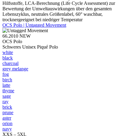
Hilfsstoffe, LCA-Berechnung (Life Cycle Assessment) zur
Bewertung der Umweltauswirkungen über den gesamten
Lebenszyklus, neutrales Größenlabel, 60° waschbar,
trocknergeeignet bei niedriger Temperatur
OCS Polo | Untagged Movement
66.2010
NEW
OCS Polo
Schweres Unisex Piqué Polo
white
black
charcoal
grey melange
fog
birch
latte
thyme
sage
ray
brick
prune
aster
orion
navy
XXS – 5XL