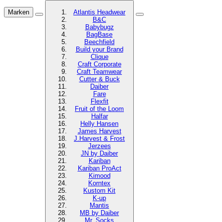
Marken
Atlantis Headwear
B&C
Babybugz
BagBase
Beechfield
Build your Brand
Clique
Craft Corporate
Craft Teamwear
Cutter & Buck
Daiber
Fare
Flexfit
Fruit of the Loom
Halfar
Helly Hansen
James Harvest
J.Harvest & Frost
Jerzees
JN by Daiber
Kariban
Kariban ProAct
Kimood
Korntex
Kustom Kit
K-up
Mantis
MB by Daiber
Mr. Socks