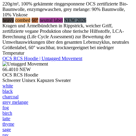
220g/m², 100% gekämmte ringgesponnene OCS zertifizierte Bio-
Baumwolle, enzymgewaschen, grey melange: 90% Baumwolle,
10% Viskose
heavy
combed
60°
neutral label
NEW 2026
Kragen und Ärmelbündchen in Rippstrick, weicher Griff,
zertifizierte vegane Produktion ohne tierische Hilfsstoffe, LCA-
Berechnung (Life Cycle Assessment) zur Bewertung der
Umweltauswirkungen über den gesamten Lebenszyklus, neutrales
Größenlabel, 60° waschbar, trocknergeeignet bei niedriger
Temperatur
OCS RCS Hoodie | Untagged Movement
66.4010
NEW
OCS RCS Hoodie
Schwerer Unisex Kapuzen Sweater
white
black
charcoal
grey melange
fog
birch
latte
thyme
sage
ray