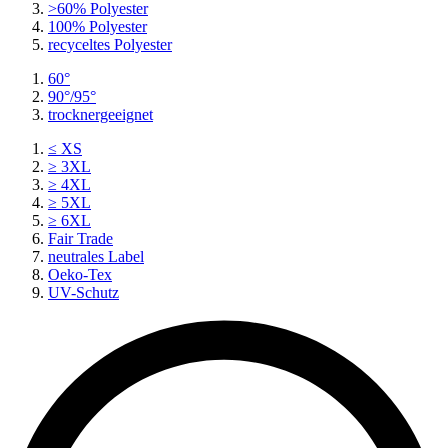
>60% Polyester
100% Polyester
recyceltes
Polyester
60°
90°/95°
trocknergeeignet
≤ XS
≥ 3XL
≥ 4XL
≥ 5XL
≥ 6XL
Fair Trade
neutrales Label
Oeko-Tex
UV-Schutz