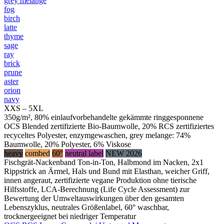
grey melange
fog
birch
latte
thyme
sage
ray
brick
prune
aster
orion
navy
XXS – 5XL
350g/m², 80% einlaufvorbehandelte gekämmte ringgesponnene
OCS Blended zertifizierte Bio-Baumwolle, 20% RCS zertifiziertes
recyceltes Polyester, enzymgewaschen, grey melange: 74%
Baumwolle, 20% Polyester, 6% Viskose
heavy
combed
60°
neutral label
NEW 2026
Fischgrät-Nackenband Ton-in-Ton, Halbmond im Nacken, 2x1
Rippstrick an Ärmel, Hals und Bund mit Elasthan, weicher Griff,
innen angeraut, zertifizierte vegane Produktion ohne tierische
Hilfsstoffe, LCA-Berechnung (Life Cycle Assessment) zur
Bewertung der Umweltauswirkungen über den gesamten
Lebenszyklus, neutrales Größenlabel, 60° waschbar,
trocknergeeignet bei niedriger Temperatur