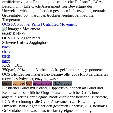
zertifizierte vegane Produktion ohne tierische Hilfsstoffe, LCA-
Berechnung (Life Cycle Assessment) zur Bewertung der
Umweltauswirkungen über den gesamten Lebenszyklus, neutrales
Größenlabel, 60° waschbar, trocknergeeignet bei niedriger
Temperatur
OCS RCS Jogger Pants | Untagged Movement
66.6010
NEW
OCS RCS Jogger Pants
Schwere Unisex Jogginghose
black
charcoal
birch
navy
XXS – 3XL
350g/m², 80% einlaufvorbehandelte gekämmte ringgesponnene
OCS Blended zertifizierte Bio-Baumwolle, 20% RCS zertifiziertes
recyceltes Polyester, enzymgewaschen
heavy
combed
60°
neutral label
NEW 2026
Elastischer Bund mit Kordel, Rippstrickbündchen an Bund und
Beinabschluss, seitliche Eingriffstaschen, weicher Griff, innen
angeraut, zertifizierte vegane Produktion ohne tierische Hilfsstoffe,
LCA-Berechnung (Life Cycle Assessment) zur Bewertung der
Umweltauswirkungen über den gesamten Lebenszyklus, neutrales
Größenlabel, 60° waschbar, trocknergeeignet bei niedriger