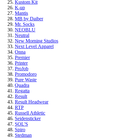
Kustom Kit
K-up
Mantis
MB by Daiber
Mr. Socks
NEOBLU
Neutral
New Morning Studios
Next Level
Apparel
Onna
Premier
Printer
ProJob
Promodoro
Pure Waste
Quadra
Regatta
Result
Result Headwear
RTP
Russell Athletic
Seidensticker
SOL'S
Spiro
Stedman