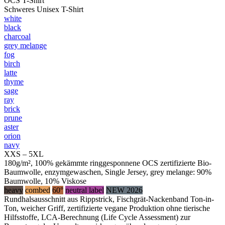
OCS T-Shirt
Schweres Unisex T-Shirt
white
black
charcoal
grey melange
fog
birch
latte
thyme
sage
ray
brick
prune
aster
orion
navy
XXS – 5XL
180g/m², 100% gekämmte ringgesponnene OCS zertifizierte Bio-
Baumwolle, enzymgewaschen, Single Jersey, grey melange: 90%
Baumwolle, 10% Viskose
heavy
combed
60°
neutral label
NEW 2026
Rundhalsausschnitt aus Rippstrick, Fischgrät-Nackenband Ton-in-
Ton, weicher Griff, zertifizierte vegane Produktion ohne tierische
Hilfsstoffe, LCA-Berechnung (Life Cycle Assessment) zur