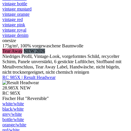
vintage bottle
vintage mustard
vintage orange
vintage red
vintage pink
vintage royal
vintage denim
onesize
175g/m², 100% vorgewaschene Baumwolle
Tear Away
NEW 2026
Niedriges Profil, Vintage-Look, vorgeformtes Schild, recycelter
Schirm, Panele unverstärkt, 6 gestickte Luftlöcher, Stoffband mit
Metallverschluss, Tear Away Label, Handwäsche, nicht bügeln,
nicht trocknergeeignet, nicht chemisch reinigen
RC 985X | Result Headwear
28.985X
NEW
RC 985X
Fischer Hut "Reversible"
white/​white
black/​white
grey/​white
bottle/​white
orange/​white
red/​white