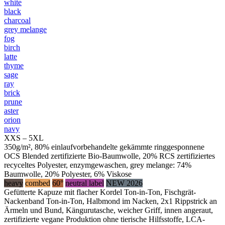
white
black
charcoal
grey melange
fog
birch
latte
thyme
sage
ray
brick
prune
aster
orion
navy
XXS – 5XL
350g/m², 80% einlaufvorbehandelte gekämmte ringgesponnene
OCS Blended zertifizierte Bio-Baumwolle, 20% RCS zertifiziertes
recyceltes Polyester, enzymgewaschen, grey melange: 74%
Baumwolle, 20% Polyester, 6% Viskose
heavy
combed
60°
neutral label
NEW 2026
Gefütterte Kapuze mit flacher Kordel Ton-in-Ton, Fischgrät-
Nackenband Ton-in-Ton, Halbmond im Nacken, 2x1 Rippstrick an
Ärmeln und Bund, Kängurutasche, weicher Griff, innen angeraut,
zertifizierte vegane Produktion ohne tierische Hilfsstoffe, LCA-