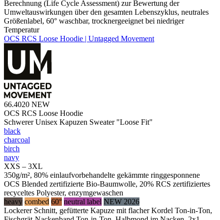
Berechnung (Life Cycle Assessment) zur Bewertung der
Umweltauswirkungen über den gesamten Lebenszyklus, neutrales
Größenlabel, 60° waschbar, trocknergeeignet bei niedriger
Temperatur
OCS RCS Loose Hoodie | Untagged Movement
66.4020
NEW
OCS RCS Loose Hoodie
Schwerer Unisex Kapuzen Sweater "Loose Fit"
black
charcoal
birch
navy
XXS – 3XL
350g/m², 80% einlaufvorbehandelte gekämmte ringgesponnene
OCS Blended zertifizierte Bio-Baumwolle, 20% RCS zertifiziertes
recyceltes Polyester, enzymgewaschen
heavy
combed
60°
neutral label
NEW 2026
Lockerer Schnitt, gefütterte Kapuze mit flacher Kordel Ton-in-Ton,
Fischgrät-Nackenband Ton-in-Ton, Halbmond im Nacken, 2x1