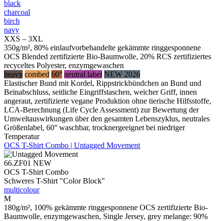
black
charcoal
birch
navy
XXS – 3XL
350g/m², 80% einlaufvorbehandelte gekämmte ringgesponnene
OCS Blended zertifizierte Bio-Baumwolle, 20% RCS zertifiziertes
recyceltes Polyester, enzymgewaschen
heavy
combed
60°
neutral label
NEW 2026
Elastischer Bund mit Kordel, Rippstrickbündchen an Bund und
Beinabschluss, seitliche Eingriffstaschen, weicher Griff, innen
angeraut, zertifizierte vegane Produktion ohne tierische Hilfsstoffe,
LCA-Berechnung (Life Cycle Assessment) zur Bewertung der
Umweltauswirkungen über den gesamten Lebenszyklus, neutrales
Größenlabel, 60° waschbar, trocknergeeignet bei niedriger
Temperatur
OCS T-Shirt Combo | Untagged Movement
66.ZF01
NEW
OCS T-Shirt Combo
Schweres T-Shirt "Color Block"
multicolour
M
180g/m², 100% gekämmte ringgesponnene OCS zertifizierte Bio-
Baumwolle, enzymgewaschen, Single Jersey, grey melange: 90%