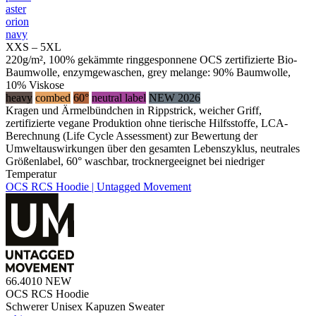
aster
orion
navy
XXS – 5XL
220g/m², 100% gekämmte ringgesponnene OCS zertifizierte Bio-
Baumwolle, enzymgewaschen, grey melange: 90% Baumwolle,
10% Viskose
heavy
combed
60°
neutral label
NEW 2026
Kragen und Ärmelbündchen in Rippstrick, weicher Griff,
zertifizierte vegane Produktion ohne tierische Hilfsstoffe, LCA-
Berechnung (Life Cycle Assessment) zur Bewertung der
Umweltauswirkungen über den gesamten Lebenszyklus, neutrales
Größenlabel, 60° waschbar, trocknergeeignet bei niedriger
Temperatur
OCS RCS Hoodie | Untagged Movement
66.4010
NEW
OCS RCS Hoodie
Schwerer Unisex Kapuzen Sweater