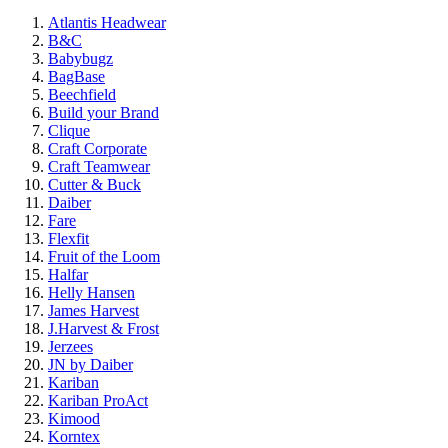
Atlantis Headwear
B&C
Babybugz
BagBase
Beechfield
Build your Brand
Clique
Craft Corporate
Craft Teamwear
Cutter & Buck
Daiber
Fare
Flexfit
Fruit of the Loom
Halfar
Helly Hansen
James Harvest
J.Harvest & Frost
Jerzees
JN by Daiber
Kariban
Kariban ProAct
Kimood
Korntex