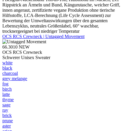
Rippstrick an Ärmeln und Bund, Kängurutasche, weicher Griff,
innen angeraut, zertifizierte vegane Produktion ohne tierische
Hilfsstoffe, LCA-Berechnung (Life Cycle Assessment) zur
Bewertung der Umweltauswirkungen über den gesamten
Lebenszyklus, neutrales Größenlabel, 60° waschbar,
trocknergeeignet bei niedriger Temperatur
OCS RCS Crewneck | Untagged Movement
66.3010
NEW
OCS RCS Crewneck
Schwerer Unisex Sweater
white
black
charcoal
grey melange
fog
birch
latte
thyme
sage
ray
brick
prune
aster