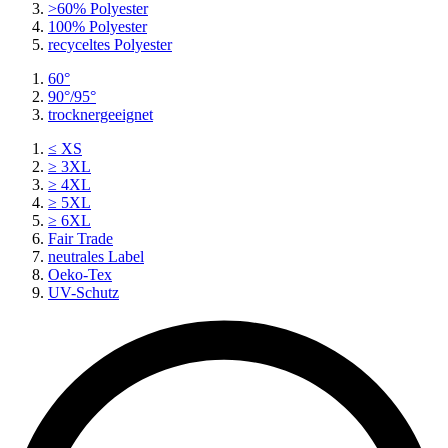
>60% Polyester
100% Polyester
recyceltes
Polyester
60°
90°/95°
trocknergeeignet
≤ XS
≥ 3XL
≥ 4XL
≥ 5XL
≥ 6XL
Fair Trade
neutrales Label
Oeko-Tex
UV-Schutz