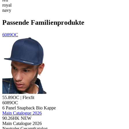
royal
navy
Passende Familienprodukte
6089OC
55.89OC | Flexfit
6089OC
6 Panel Snapback Bio Kappe
Main Catalogue 2026
90.26HK
NEW
Main Catalogue 2026
Neutraler Gesamtkatalog