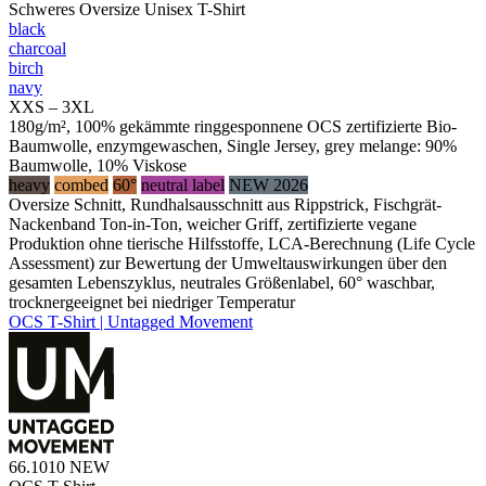
Schweres Oversize Unisex T-Shirt
black
charcoal
birch
navy
XXS – 3XL
180g/m², 100% gekämmte ringgesponnene OCS zertifizierte Bio-
Baumwolle, enzymgewaschen, Single Jersey, grey melange: 90%
Baumwolle, 10% Viskose
heavy
combed
60°
neutral label
NEW 2026
Oversize Schnitt, Rundhalsausschnitt aus Rippstrick, Fischgrät-
Nackenband Ton-in-Ton, weicher Griff, zertifizierte vegane
Produktion ohne tierische Hilfsstoffe, LCA-Berechnung (Life Cycle
Assessment) zur Bewertung der Umweltauswirkungen über den
gesamten Lebenszyklus, neutrales Größenlabel, 60° waschbar,
trocknergeeignet bei niedriger Temperatur
OCS T-Shirt | Untagged Movement
66.1010
NEW