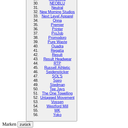
NEOBLU
Neutral
New Morning Studios
Next Level
Apparel
Onna
Premier
Printer
ProJob
Promodoro
Pure Waste
Quadra
Regatta
Result
Result Headwear
RTP
Russell Athletic
Seidensticker
SOL'S
Spiro
Stedman
Tee Jays
The One Towelling
Untagged Movement
Vossen
Westford Mill
WK
Yoko
Marken
zurück