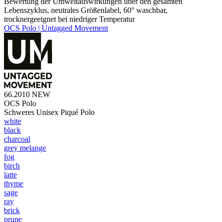
Bewertung der Umweltauswirkungen über den gesamten
Lebenszyklus, neutrales Größenlabel, 60° waschbar,
trocknergeeignet bei niedriger Temperatur
OCS Polo | Untagged Movement
66.2010
NEW
OCS Polo
Schweres Unisex Piqué Polo
white
black
charcoal
grey melange
fog
birch
latte
thyme
sage
ray
brick
prune