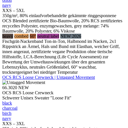
orion
navy
XXS – 5XL
350g/m², 80% einlaufvorbehandelte gekämmte ringgesponnene
OCS Blended zertifizierte Bio-Baumwolle, 20% RCS zertifiziertes
recyceltes Polyester, enzymgewaschen, grey melange: 74%
Baumwolle, 20% Polyester, 6% Viskose
heavy
combed
60°
neutral label
NEW 2026
Fischgrät-Nackenband Ton-in-Ton, Halbmond im Nacken, 2x1
Rippstrick an Ärmel, Hals und Bund mit Elasthan, weicher Griff,
innen angeraut, zertifizierte vegane Produktion ohne tierische
Hilfsstoffe, LCA-Berechnung (Life Cycle Assessment) zur
Bewertung der Umweltauswirkungen über den gesamten
Lebenszyklus, neutrales Größenlabel, 60° waschbar,
trocknergeeignet bei niedriger Temperatur
OCS RCS Loose Crewneck | Untagged Movement
66.3020
NEW
OCS RCS Loose Crewneck
Schwerer Unisex Sweater "Loose Fit"
black
charcoal
birch
navy
XXS – 3XL