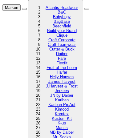
Marken
Atlantis Headwear
B&C
Babybugz
BagBase
Beechfield
Build your Brand
Clique
Craft Corporate
Craft Teamwear
Cutter & Buck
Daiber
Fare
Flexfit
Fruit of the Loom
Halfar
Helly Hansen
James Harvest
J.Harvest & Frost
Jerzees
JN by Daiber
Kariban
Kariban ProAct
Kimood
Korntex
Kustom Kit
K-up
Mantis
MB by Daiber
Mr. Socks