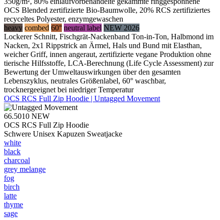
350g/m², 80% einlaufvorbehandelte gekämmte ringgesponnene
OCS Blended zertifizierte Bio-Baumwolle, 20% RCS zertifiziertes
recyceltes Polyester, enzymgewaschen
heavy
combed
60°
neutral label
NEW 2026
Lockerer Schnitt, Fischgrät-Nackenband Ton-in-Ton, Halbmond im
Nacken, 2x1 Rippstrick an Ärmel, Hals und Bund mit Elasthan,
weicher Griff, innen angeraut, zertifizierte vegane Produktion ohne
tierische Hilfsstoffe, LCA-Berechnung (Life Cycle Assessment) zur
Bewertung der Umweltauswirkungen über den gesamten
Lebenszyklus, neutrales Größenlabel, 60° waschbar,
trocknergeeignet bei niedriger Temperatur
OCS RCS Full Zip Hoodie | Untagged Movement
66.5010
NEW
OCS RCS Full Zip Hoodie
Schwere Unisex Kapuzen Sweatjacke
white
black
charcoal
grey melange
fog
birch
latte
thyme
sage