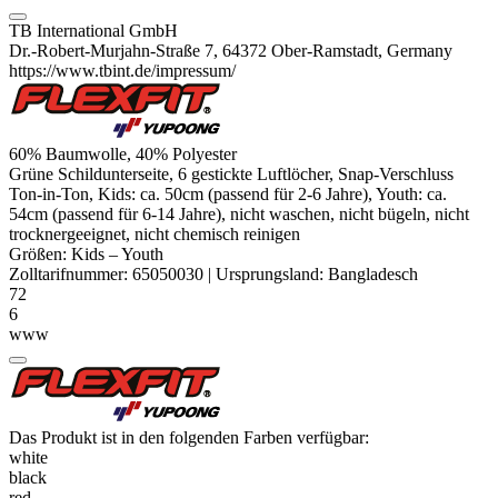
TB International GmbH
Dr.-Robert-Murjahn-Straße 7, 64372 Ober-Ramstadt, Germany
https://www.tbint.de/impressum/
60% Baumwolle, 40%
Polyester
Grüne Schildunterseite, 6 gestickte Luftlöcher, Snap-Verschluss
Ton-in-Ton, Kids: ca. 50cm (passend für 2-6 Jahre), Youth: ca.
54cm (passend für 6-14 Jahre), nicht waschen, nicht bügeln, nicht
trocknergeeignet, nicht chemisch reinigen
Größen:
Kids
–
Youth
Zolltarifnummer:
65050030
|
Ursprungsland:
Bangladesch
72
6
www
Das Produkt ist in den folgenden Farben verfügbar:
white
black
red