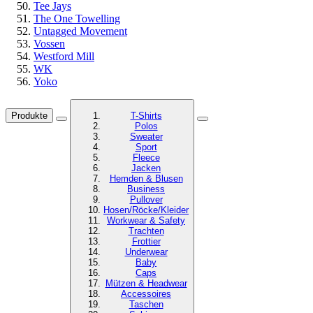
Tee Jays
The One Towelling
Untagged Movement
Vossen
Westford Mill
WK
Yoko
Produkte
T-Shirts
Polos
Sweater
Sport
Fleece
Jacken
Hemden & Blusen
Business
Pullover
Hosen/Röcke/Kleider
Workwear & Safety
Trachten
Frottier
Underwear
Baby
Caps
Mützen & Headwear
Accessoires
Taschen