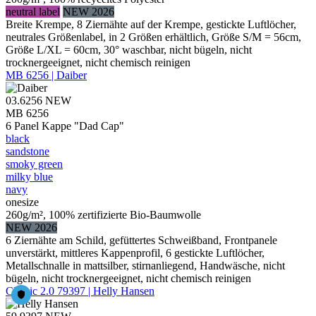
neutral label
NEW 2026
Breite Krempe, 8 Ziernähte auf der Krempe, gestickte Luftlöcher,
neutrales Größenlabel, in 2 Größen erhältlich, Größe S/M = 56cm,
Größe L/XL = 60cm, 30° waschbar, nicht bügeln, nicht
trocknergeeignet, nicht chemisch reinigen
MB 6256 | Daiber
03.6256
NEW
MB 6256
6 Panel Kappe "Dad Cap"
black
sandstone
smoky green
milky blue
navy
onesize
260g/m², 100% zertifizierte Bio-Baumwolle
NEW 2026
6 Ziernähte am Schild, gefüttertes Schweißband, Frontpanele
unverstärkt, mittleres Kappenprofil, 6 gestickte Luftlöcher,
Metallschnalle in mattsilber, stirnanliegend, Handwäsche, nicht
bügeln, nicht trocknergeeignet, nicht chemisch reinigen
Classic 2.0 79397 | Helly Hansen