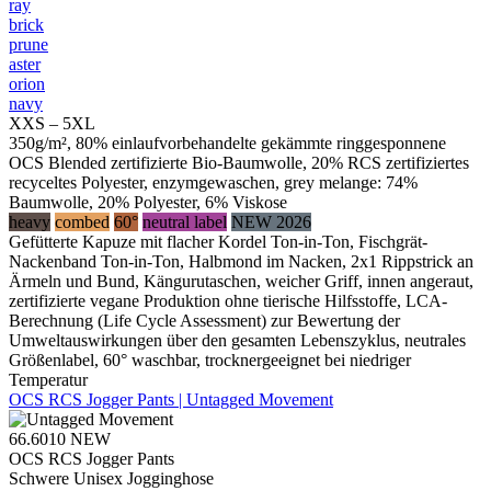
ray
brick
prune
aster
orion
navy
XXS – 5XL
350g/m², 80% einlaufvorbehandelte gekämmte ringgesponnene
OCS Blended zertifizierte Bio-Baumwolle, 20% RCS zertifiziertes
recyceltes Polyester, enzymgewaschen, grey melange: 74%
Baumwolle, 20% Polyester, 6% Viskose
heavy
combed
60°
neutral label
NEW 2026
Gefütterte Kapuze mit flacher Kordel Ton-in-Ton, Fischgrät-
Nackenband Ton-in-Ton, Halbmond im Nacken, 2x1 Rippstrick an
Ärmeln und Bund, Kängurutaschen, weicher Griff, innen angeraut,
zertifizierte vegane Produktion ohne tierische Hilfsstoffe, LCA-
Berechnung (Life Cycle Assessment) zur Bewertung der
Umweltauswirkungen über den gesamten Lebenszyklus, neutrales
Größenlabel, 60° waschbar, trocknergeeignet bei niedriger
Temperatur
OCS RCS Jogger Pants | Untagged Movement
66.6010
NEW
OCS RCS Jogger Pants
Schwere Unisex Jogginghose