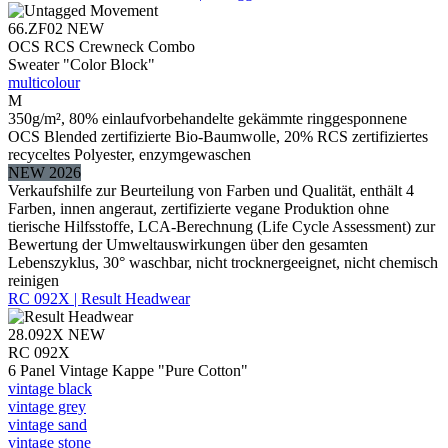
66.ZF02
NEW
OCS RCS Crewneck Combo
Sweater "Color Block"
multicolour
M
350g/m², 80% einlaufvorbehandelte gekämmte ringgesponnene
OCS Blended zertifizierte Bio-Baumwolle, 20% RCS zertifiziertes
recyceltes Polyester, enzymgewaschen
NEW 2026
Verkaufshilfe zur Beurteilung von Farben und Qualität, enthält 4
Farben, innen angeraut, zertifizierte vegane Produktion ohne
tierische Hilfsstoffe, LCA-Berechnung (Life Cycle Assessment) zur
Bewertung der Umweltauswirkungen über den gesamten
Lebenszyklus, 30° waschbar, nicht trocknergeeignet, nicht chemisch
reinigen
RC 092X | Result Headwear
28.092X
NEW
RC 092X
6 Panel Vintage Kappe "Pure Cotton"
vintage black
vintage grey
vintage sand
vintage stone