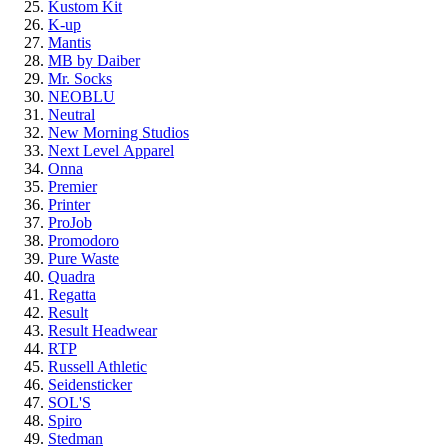
Kustom Kit
K-up
Mantis
MB by Daiber
Mr. Socks
NEOBLU
Neutral
New Morning Studios
Next Level
Apparel
Onna
Premier
Printer
ProJob
Promodoro
Pure Waste
Quadra
Regatta
Result
Result Headwear
RTP
Russell Athletic
Seidensticker
SOL'S
Spiro
Stedman