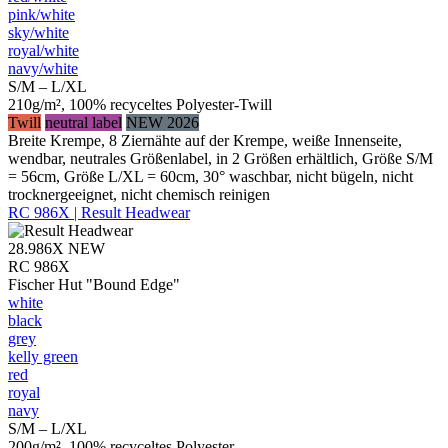
pink/​white
sky/​white
royal/​white
navy/​white
S/M – L/XL
210g/m², 100% recyceltes Polyester-Twill
Twill
neutral label
NEW 2026
Breite Krempe, 8 Ziernähte auf der Krempe, weiße Innenseite,
wendbar, neutrales Größenlabel, in 2 Größen erhältlich, Größe S/M
= 56cm, Größe L/XL = 60cm, 30° waschbar, nicht bügeln, nicht
trocknergeeignet, nicht chemisch reinigen
RC 986X | Result Headwear
28.986X
NEW
RC 986X
Fischer Hut "Bound Edge"
white
black
grey
kelly green
red
royal
navy
S/M – L/XL
200g/m², 100% recyceltes Polyester