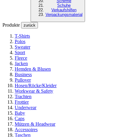
Schirme
Schuhe
Verkaufshilfen
Verpackungsmaterial
Produkte
zurück
T-Shirts
Polos
Sweater
Sport
Fleece
Jacken
Hemden & Blusen
Business
Pullover
Hosen/Röcke/Kleider
Workwear & Safety
Trachten
Frottier
Underwear
Baby
Caps
Mützen & Headwear
Accessoires
Taschen