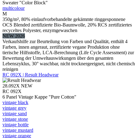
Sweater "Color Block"
multicolour
M
350g/m², 80% einlaufvorbehandelte gekämmte ringgesponnene
OCS Blended zertifizierte Bio-Baumwolle, 20% RCS zertifiziertes
recyceltes Polyester, enzymgewaschen
NEW 2026
Verkaufshilfe zur Beurteilung von Farben und Qualität, enthält 4
Farben, innen angeraut, zertifizierte vegane Produktion ohne
tierische Hilfsstoffe, LCA-Berechnung (Life Cycle Assessment) zur
Bewertung der Umweltauswirkungen über den gesamten
Lebenszyklus, 30° waschbar, nicht trocknergeeignet, nicht chemisch
reinigen
RC 092X | Result Headwear
28.092X
NEW
RC 092X
6 Panel Vintage Kappe "Pure Cotton"
vintage black
vintage grey
vintage sand
vintage stone
vintage bottle
vintage mustard
vintage orange