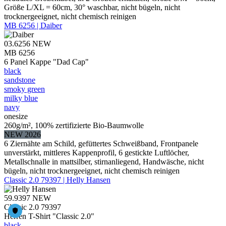
Größe L/XL = 60cm, 30° waschbar, nicht bügeln, nicht
trocknergeeignet, nicht chemisch reinigen
MB 6256 | Daiber
03.6256
NEW
MB 6256
6 Panel Kappe "Dad Cap"
black
sandstone
smoky green
milky blue
navy
onesize
260g/m², 100% zertifizierte Bio-Baumwolle
NEW 2026
6 Ziernähte am Schild, gefüttertes Schweißband, Frontpanele
unverstärkt, mittleres Kappenprofil, 6 gestickte Luftlöcher,
Metallschnalle in mattsilber, stirnanliegend, Handwäsche, nicht
bügeln, nicht trocknergeeignet, nicht chemisch reinigen
Classic 2.0 79397 | Helly Hansen
59.9397
NEW
Classic 2.0 79397
Herren T-Shirt "Classic 2.0"
black