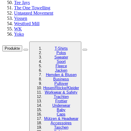
Tee Jays
The One Towelling
Untagged Movement
Vossen
Westford Mill
WK
Yoko
Produkte
T-Shirts
Polos
Sweater
Sport
Fleece
Jacken
Hemden & Blusen
Business
Pullover
Hosen/Röcke/Kleider
Workwear & Safety
Trachten
Frottier
Underwear
Baby
Caps
Mützen & Headwear
Accessoires
Taschen