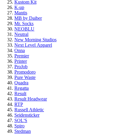
Kustom Kit
K-up
Mantis
MB by Daiber
Mr. Socks
NEOBLU
Neutral
New Morning Studios
Next Level
Apparel
Onna
Premier
Printer
ProJob
Promodoro
Pure Waste
Quadra
Regatta
Result
Result Headwear
RTP
Russell Athletic
Seidensticker
SOL'S
Spiro
Stedman