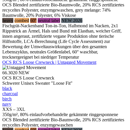
OCS Blended zertifizierte Bio-Baumwolle, 20% RCS zertifiziertes
recyceltes Polyester, enzymgewaschen, grey melange: 74%
Baumwolle, 20% Polyester, 6% Viskose
heavy
combed
60°
neutral label
NEW 2026
Fischgrät-Nackenband Ton-in-Ton, Halbmond im Nacken, 2x1
Rippstrick an Ärmel, Hals und Bund mit Elasthan, weicher Griff,
innen angeraut, zertifizierte vegane Produktion ohne tierische
Hilfsstoffe, LCA-Berechnung (Life Cycle Assessment) zur
Bewertung der Umweltauswirkungen über den gesamten
Lebenszyklus, neutrales Größenlabel, 60° waschbar,
trocknergeeignet bei niedriger Temperatur
OCS RCS Loose Crewneck | Untagged Movement
66.3020
NEW
OCS RCS Loose Crewneck
Schwerer Unisex Sweater "Loose Fit"
black
charcoal
birch
navy
XXS – 3XL
350g/m², 80% einlaufvorbehandelte gekämmte ringgesponnene
OCS Blended zertifizierte Bio-Baumwolle, 20% RCS zertifiziertes
recyceltes Polyester, enzymgewaschen