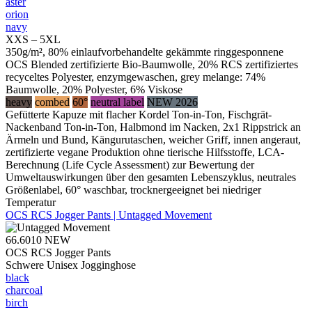
aster
orion
navy
XXS – 5XL
350g/m², 80% einlaufvorbehandelte gekämmte ringgesponnene
OCS Blended zertifizierte Bio-Baumwolle, 20% RCS zertifiziertes
recyceltes Polyester, enzymgewaschen, grey melange: 74%
Baumwolle, 20% Polyester, 6% Viskose
heavy
combed
60°
neutral label
NEW 2026
Gefütterte Kapuze mit flacher Kordel Ton-in-Ton, Fischgrät-
Nackenband Ton-in-Ton, Halbmond im Nacken, 2x1 Rippstrick an
Ärmeln und Bund, Kängurutaschen, weicher Griff, innen angeraut,
zertifizierte vegane Produktion ohne tierische Hilfsstoffe, LCA-
Berechnung (Life Cycle Assessment) zur Bewertung der
Umweltauswirkungen über den gesamten Lebenszyklus, neutrales
Größenlabel, 60° waschbar, trocknergeeignet bei niedriger
Temperatur
OCS RCS Jogger Pants | Untagged Movement
66.6010
NEW
OCS RCS Jogger Pants
Schwere Unisex Jogginghose
black
charcoal
birch