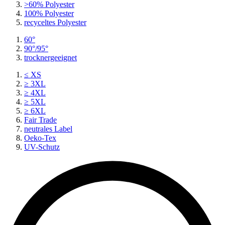
>60% Polyester
100% Polyester
recyceltes
Polyester
60°
90°/95°
trocknergeeignet
≤ XS
≥ 3XL
≥ 4XL
≥ 5XL
≥ 6XL
Fair Trade
neutrales Label
Oeko-Tex
UV-Schutz