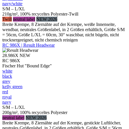
navy/​white
S/M – L/XL
210g/m², 100% recyceltes Polyester-Twill
Twill
neutral label
NEW 2026
Breite Krempe, 8 Ziernähte auf der Krempe, weiße Innenseite,
wendbar, neutrales Größenlabel, in 2 Größen erhältlich, Größe S/M
= 56cm, Größe L/XL = 60cm, 30° waschbar, nicht bügeln, nicht
trocknergeeignet, nicht chemisch reinigen
RC 986X | Result Headwear
28.986X
NEW
RC 986X
Fischer Hut "Bound Edge"
white
black
grey
kelly green
red
royal
navy
S/M – L/XL
200g/m², 100% recyceltes Polyester
neutral label
NEW 2026
Breite Krempe, 8 Ziernähte auf der Krempe, gestickte Luftlöcher,
neutrales Größenlabel, in 2 Größen erhältlich, Größe S/M = 56cm,