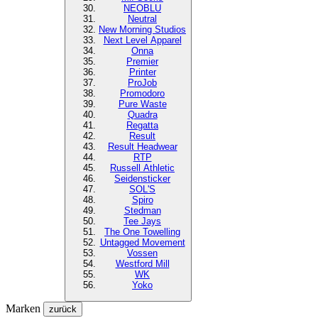
NEOBLU
Neutral
New Morning Studios
Next Level
Apparel
Onna
Premier
Printer
ProJob
Promodoro
Pure Waste
Quadra
Regatta
Result
Result Headwear
RTP
Russell Athletic
Seidensticker
SOL'S
Spiro
Stedman
Tee Jays
The One Towelling
Untagged Movement
Vossen
Westford Mill
WK
Yoko
Marken
zurück