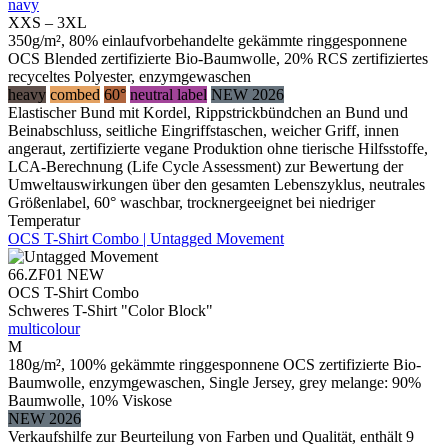
navy
XXS – 3XL
350g/m², 80% einlaufvorbehandelte gekämmte ringgesponnene
OCS Blended zertifizierte Bio-Baumwolle, 20% RCS zertifiziertes
recyceltes Polyester, enzymgewaschen
heavy
combed
60°
neutral label
NEW 2026
Elastischer Bund mit Kordel, Rippstrickbündchen an Bund und
Beinabschluss, seitliche Eingriffstaschen, weicher Griff, innen
angeraut, zertifizierte vegane Produktion ohne tierische Hilfsstoffe,
LCA-Berechnung (Life Cycle Assessment) zur Bewertung der
Umweltauswirkungen über den gesamten Lebenszyklus, neutrales
Größenlabel, 60° waschbar, trocknergeeignet bei niedriger
Temperatur
OCS T-Shirt Combo | Untagged Movement
66.ZF01
NEW
OCS T-Shirt Combo
Schweres T-Shirt "Color Block"
multicolour
M
180g/m², 100% gekämmte ringgesponnene OCS zertifizierte Bio-
Baumwolle, enzymgewaschen, Single Jersey, grey melange: 90%
Baumwolle, 10% Viskose
NEW 2026
Verkaufshilfe zur Beurteilung von Farben und Qualität, enthält 9