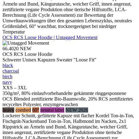
Ärmeln und Bund, Kängurutasche, weicher Griff, innen angeraut,
zertifizierte vegane Produktion ohne tierische Hilfsstoffe, LCA-
Berechnung (Life Cycle Assessment) zur Bewertung der
Umweltauswirkungen über den gesamten Lebenszyklus, neutrales
Größenlabel, 60° waschbar, trocknergeeignet bei niedriger
Temperatur
OCS RCS Loose Hoodie | Untagged Movement
66.4020
NEW
OCS RCS Loose Hoodie
Schwerer Unisex Kapuzen Sweater "Loose Fit"
black
charcoal
birch
navy
XXS – 3XL
350g/m², 80% einlaufvorbehandelte gekämmte ringgesponnene
OCS Blended zertifizierte Bio-Baumwolle, 20% RCS zertifiziertes
recyceltes Polyester, enzymgewaschen
heavy
combed
60°
neutral label
NEW 2026
Lockerer Schnitt, gefütterte Kapuze mit flacher Kordel Ton-in-Ton,
Fischgrät-Nackenband Ton-in-Ton, Halbmond im Nacken, 2x1
Rippstrick an Ärmeln und Bund, Kängurutasche, weicher Griff,
innen angeraut, zertifizierte vegane Produktion ohne tierische
Hilfsstoffe, LCA-Berechnung (Life Cycle Assessment) zur