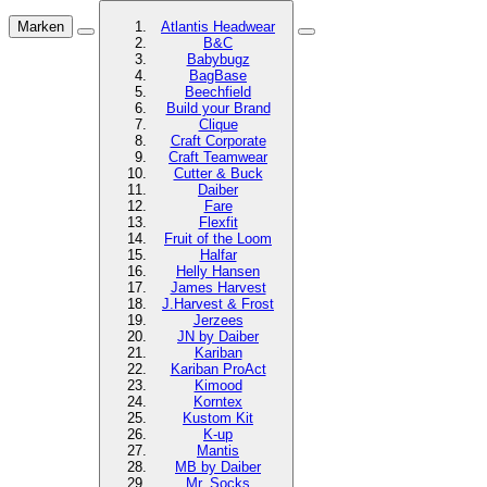
Marken
Atlantis Headwear
B&C
Babybugz
BagBase
Beechfield
Build your Brand
Clique
Craft Corporate
Craft Teamwear
Cutter & Buck
Daiber
Fare
Flexfit
Fruit of the Loom
Halfar
Helly Hansen
James Harvest
J.Harvest & Frost
Jerzees
JN by Daiber
Kariban
Kariban ProAct
Kimood
Korntex
Kustom Kit
K-up
Mantis
MB by Daiber
Mr. Socks