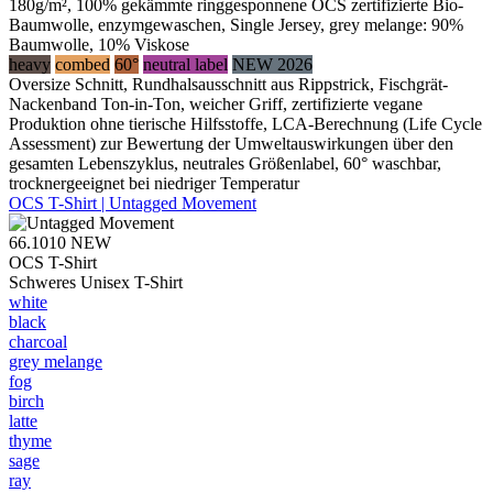
180g/m², 100% gekämmte ringgesponnene OCS zertifizierte Bio-
Baumwolle, enzymgewaschen, Single Jersey, grey melange: 90%
Baumwolle, 10% Viskose
heavy
combed
60°
neutral label
NEW 2026
Oversize Schnitt, Rundhalsausschnitt aus Rippstrick, Fischgrät-
Nackenband Ton-in-Ton, weicher Griff, zertifizierte vegane
Produktion ohne tierische Hilfsstoffe, LCA-Berechnung (Life Cycle
Assessment) zur Bewertung der Umweltauswirkungen über den
gesamten Lebenszyklus, neutrales Größenlabel, 60° waschbar,
trocknergeeignet bei niedriger Temperatur
OCS T-Shirt | Untagged Movement
66.1010
NEW
OCS T-Shirt
Schweres Unisex T-Shirt
white
black
charcoal
grey melange
fog
birch
latte
thyme
sage
ray