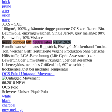
brick
prune
aster
orion
navy
XXS – 5XL
180g/m², 100% gekämmte ringgesponnene OCS zertifizierte Bio-
Baumwolle, enzymgewaschen, Single Jersey, grey melange: 90%
Baumwolle, 10% Viskose
heavy
combed
60°
neutral label
NEW 2026
Rundhalsausschnitt aus Rippstrick, Fischgrät-Nackenband Ton-in-
Ton, weicher Griff, zertifizierte vegane Produktion ohne tierische
Hilfsstoffe, LCA-Berechnung (Life Cycle Assessment) zur
Bewertung der Umweltauswirkungen über den gesamten
Lebenszyklus, neutrales Größenlabel, 60° waschbar,
trocknergeeignet bei niedriger Temperatur
OCS Polo | Untagged Movement
66.2010
NEW
OCS Polo
Schweres Unisex Piqué Polo
white
black
charcoal
grey melange