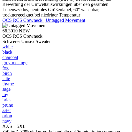
Bewertung der Umweltauswirkungen über den gesamten
Lebenszyklus, neutrales Größenlabel, 60° waschbar,
trocknergeeignet bei niedriger Temperatur
OCS RCS Crewneck | Untagged Movement
66.3010
NEW
OCS RCS Crewneck
Schwerer Unisex Sweater
white
black
charcoal
grey melange
fog
birch
latte
thyme
sage
ray
brick
prune
aster
orion
navy
XXS – 5XL
350g/m², 80% einlaufvorbehandelte gekämmte ringgesponnene