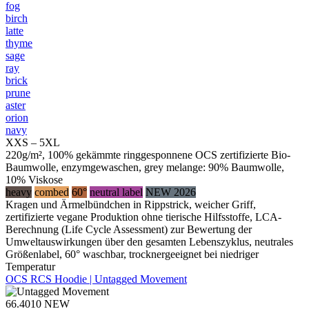
fog
birch
latte
thyme
sage
ray
brick
prune
aster
orion
navy
XXS – 5XL
220g/m², 100% gekämmte ringgesponnene OCS zertifizierte Bio-
Baumwolle, enzymgewaschen, grey melange: 90% Baumwolle,
10% Viskose
heavy
combed
60°
neutral label
NEW 2026
Kragen und Ärmelbündchen in Rippstrick, weicher Griff,
zertifizierte vegane Produktion ohne tierische Hilfsstoffe, LCA-
Berechnung (Life Cycle Assessment) zur Bewertung der
Umweltauswirkungen über den gesamten Lebenszyklus, neutrales
Größenlabel, 60° waschbar, trocknergeeignet bei niedriger
Temperatur
OCS RCS Hoodie | Untagged Movement
66.4010
NEW