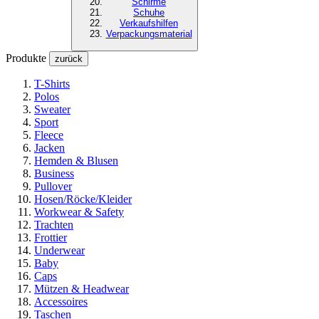
Schirme
Schuhe
Verkaufshilfen
Verpackungsmaterial
Produkte
zurück
T-Shirts
Polos
Sweater
Sport
Fleece
Jacken
Hemden & Blusen
Business
Pullover
Hosen/Röcke/Kleider
Workwear & Safety
Trachten
Frottier
Underwear
Baby
Caps
Mützen & Headwear
Accessoires
Taschen