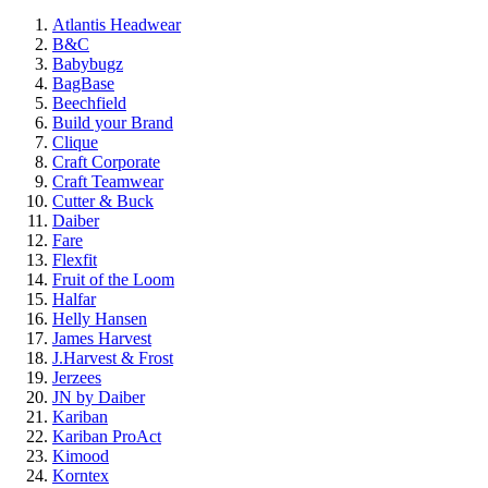
Atlantis Headwear
B&C
Babybugz
BagBase
Beechfield
Build your Brand
Clique
Craft Corporate
Craft Teamwear
Cutter & Buck
Daiber
Fare
Flexfit
Fruit of the Loom
Halfar
Helly Hansen
James Harvest
J.Harvest & Frost
Jerzees
JN by Daiber
Kariban
Kariban ProAct
Kimood
Korntex