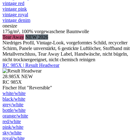
vintage red
vintage pink
vintage royal
vintage denim
onesize
175g/m², 100% vorgewaschene Baumwolle
Tear Away
NEW 2026
Niedriges Profil, Vintage-Look, vorgeformtes Schild, recycelter
Schirm, Panele unverstärkt, 6 gestickte Luftlöcher, Stoffband mit
Metallverschluss, Tear Away Label, Handwäsche, nicht bügeln,
nicht trocknergeeignet, nicht chemisch reinigen
RC 985X | Result Headwear
28.985X
NEW
RC 985X
Fischer Hut "Reversible"
white/​white
black/​white
grey/​white
bottle/​white
orange/​white
red/​white
pink/​white
sky/​white
royal/​white