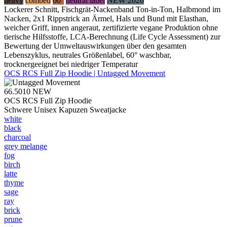
heavy
combed
60°
neutral label
NEW 2026
Lockerer Schnitt, Fischgrät-Nackenband Ton-in-Ton, Halbmond im
Nacken, 2x1 Rippstrick an Ärmel, Hals und Bund mit Elasthan,
weicher Griff, innen angeraut, zertifizierte vegane Produktion ohne
tierische Hilfsstoffe, LCA-Berechnung (Life Cycle Assessment) zur
Bewertung der Umweltauswirkungen über den gesamten
Lebenszyklus, neutrales Größenlabel, 60° waschbar,
trocknergeeignet bei niedriger Temperatur
OCS RCS Full Zip Hoodie | Untagged Movement
66.5010
NEW
OCS RCS Full Zip Hoodie
Schwere Unisex Kapuzen Sweatjacke
white
black
charcoal
grey melange
fog
birch
latte
thyme
sage
ray
brick
prune