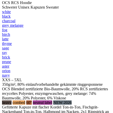
OCS RCS Hoodie
Schwerer Unisex Kapuzen Sweater
white
black
charcoal
grey melange
fog
birch
latte
thyme
sage
ray
brick
prune
aster
orion
navy
XXS – 5XL
350g/m², 80% einlaufvorbehandelte gekämmte ringgesponnene
OCS Blended zertifizierte Bio-Baumwolle, 20% RCS zertifiziertes
recyceltes Polyester, enzymgewaschen, grey melange: 74%
Baumwolle, 20% Polyester, 6% Viskose
heavy
combed
60°
neutral label
NEW 2026
Gefütterte Kapuze mit flacher Kordel Ton-in-Ton, Fischgrät-
Nackenband Ton-in-Ton, Halbmond im Nacken, 2x1 Rippstrick an