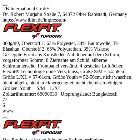
TB International GmbH
Dr.-Robert-Murjahn-Straße 7, 64372 Ober-Ramstadt, Germany
https://www.tbint.de/impressum/
300g/m², Oberstoff 1: 63%
Polyester
, 34% Baumwolle, 3%
Elasthan
, Oberstoff 2: 65% Polyurethan, 35%
Viskose
Gesteppte Front aus Kunstleder, Aufkleber auf dem Schirm,
vorgeformter Schirm, 8 Ziernähte am Schild, silberne
Schirmunterseite, Frontpanel verstärkt, 4 gestickte Luftlöcher,
Flexfit® Technologie
ohne Verschluss, Größe S/M = 54-58cm,
Größe L/XL = 57-61cm, Größe Youth = 52-56cm, nicht waschen,
nicht bügeln, nicht trocknergeeignet, nicht chemisch reinigen
Größen:
Youth
–
S/M
–
L/XL
Zolltarifnummer:
65050030
|
Ursprungsland:
Bangladesch
72
6
www
Das Produkt ist in den folgenden Farben verfügbar: