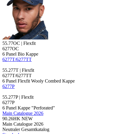
55.77OC | Flexfit
6277OC
6 Panel Bio Kappe
6277T/6277TT
55.277T | Flexfit
6277T/6277TT
6 Panel Flexfit Wooly Combed Kappe
6277P
55.277P | Flexfit
6277P
6
Panel Kappe
"Perforated"
Main Catalogue 2026
90.26HK
NEW
Main Catalogue 2026
Neutraler Gesamtkatalog