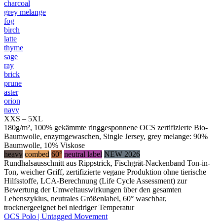
charcoal
grey melange
fog
birch
latte
thyme
sage
ray
brick
prune
aster
orion
navy
XXS – 5XL
180g/m², 100% gekämmte ringgesponnene OCS zertifizierte Bio-
Baumwolle, enzymgewaschen, Single Jersey, grey melange: 90%
Baumwolle, 10% Viskose
heavy
combed
60°
neutral label
NEW 2026
Rundhalsausschnitt aus Rippstrick, Fischgrät-Nackenband Ton-in-
Ton, weicher Griff, zertifizierte vegane Produktion ohne tierische
Hilfsstoffe, LCA-Berechnung (Life Cycle Assessment) zur
Bewertung der Umweltauswirkungen über den gesamten
Lebenszyklus, neutrales Größenlabel, 60° waschbar,
trocknergeeignet bei niedriger Temperatur
OCS Polo | Untagged Movement