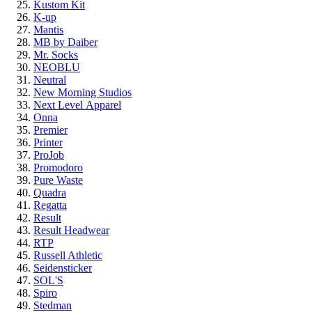
Kustom Kit
K-up
Mantis
MB by Daiber
Mr. Socks
NEOBLU
Neutral
New Morning Studios
Next Level
Apparel
Onna
Premier
Printer
ProJob
Promodoro
Pure Waste
Quadra
Regatta
Result
Result Headwear
RTP
Russell Athletic
Seidensticker
SOL'S
Spiro
Stedman