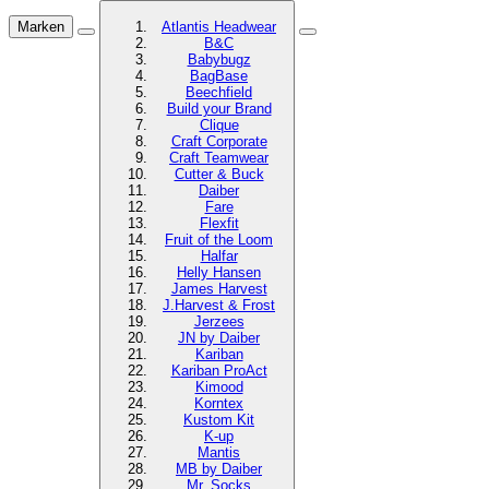
Marken
Atlantis Headwear
B&C
Babybugz
BagBase
Beechfield
Build your Brand
Clique
Craft Corporate
Craft Teamwear
Cutter & Buck
Daiber
Fare
Flexfit
Fruit of the Loom
Halfar
Helly Hansen
James Harvest
J.Harvest & Frost
Jerzees
JN by Daiber
Kariban
Kariban ProAct
Kimood
Korntex
Kustom Kit
K-up
Mantis
MB by Daiber
Mr. Socks