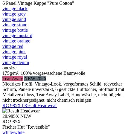
6 Panel Vintage Kappe "Pure Cotton"
vintage black
vintage grey
vintage sand
vintage stone
vintage bottle
vintage mustard
vintage orange
vintage red
vintage pink
vintage royal
vintage denim
onesize
175g/m², 100% vorgewaschene Baumwolle
Tear Away
NEW 2026
Niedriges Profil, Vintage-Look, vorgeformtes Schild, recycelter
Schirm, Panele unverstärkt, 6 gestickte Luftlöcher, Stoffband mit
Metallverschluss, Tear Away Label, Handwäsche, nicht bügeln,
nicht trocknergeeignet, nicht chemisch reinigen
RC 985X | Result Headwear
28.985X
NEW
RC 985X
Fischer Hut "Reversible"
white/​white