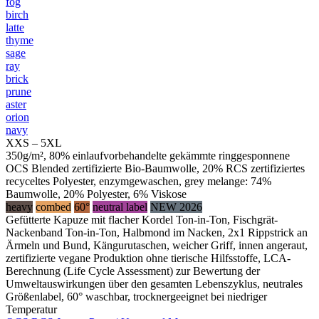
fog
birch
latte
thyme
sage
ray
brick
prune
aster
orion
navy
XXS – 5XL
350g/m², 80% einlaufvorbehandelte gekämmte ringgesponnene
OCS Blended zertifizierte Bio-Baumwolle, 20% RCS zertifiziertes
recyceltes Polyester, enzymgewaschen, grey melange: 74%
Baumwolle, 20% Polyester, 6% Viskose
heavy
combed
60°
neutral label
NEW 2026
Gefütterte Kapuze mit flacher Kordel Ton-in-Ton, Fischgrät-
Nackenband Ton-in-Ton, Halbmond im Nacken, 2x1 Rippstrick an
Ärmeln und Bund, Kängurutaschen, weicher Griff, innen angeraut,
zertifizierte vegane Produktion ohne tierische Hilfsstoffe, LCA-
Berechnung (Life Cycle Assessment) zur Bewertung der
Umweltauswirkungen über den gesamten Lebenszyklus, neutrales
Größenlabel, 60° waschbar, trocknergeeignet bei niedriger
Temperatur