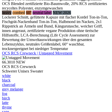
OCS Blended zertifizierte Bio-Baumwolle, 20% RCS zertifiziertes
recyceltes Polyester, enzymgewaschen
heavy
combed
60°
neutral label
NEW 2026
Lockerer Schnitt, gefütterte Kapuze mit flacher Kordel Ton-in-Ton,
Fischgrät-Nackenband Ton-in-Ton, Halbmond im Nacken, 2x1
Rippstrick an Ärmeln und Bund, Kängurutasche, weicher Griff,
innen angeraut, zertifizierte vegane Produktion ohne tierische
Hilfsstoffe, LCA-Berechnung (Life Cycle Assessment) zur
Bewertung der Umweltauswirkungen über den gesamten
Lebenszyklus, neutrales Größenlabel, 60° waschbar,
trocknergeeignet bei niedriger Temperatur
OCS RCS Crewneck | Untagged Movement
66.3010
NEW
OCS RCS Crewneck
Schwerer Unisex Sweater
white
black
charcoal
grey melange
fog
birch
latte
thyme
sage