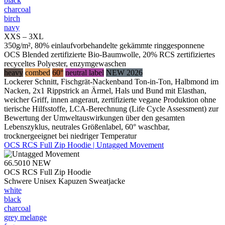
black
charcoal
birch
navy
XXS – 3XL
350g/m², 80% einlaufvorbehandelte gekämmte ringgesponnene
OCS Blended zertifizierte Bio-Baumwolle, 20% RCS zertifiziertes
recyceltes Polyester, enzymgewaschen
heavy
combed
60°
neutral label
NEW 2026
Lockerer Schnitt, Fischgrät-Nackenband Ton-in-Ton, Halbmond im
Nacken, 2x1 Rippstrick an Ärmel, Hals und Bund mit Elasthan,
weicher Griff, innen angeraut, zertifizierte vegane Produktion ohne
tierische Hilfsstoffe, LCA-Berechnung (Life Cycle Assessment) zur
Bewertung der Umweltauswirkungen über den gesamten
Lebenszyklus, neutrales Größenlabel, 60° waschbar,
trocknergeeignet bei niedriger Temperatur
OCS RCS Full Zip Hoodie | Untagged Movement
66.5010
NEW
OCS RCS Full Zip Hoodie
Schwere Unisex Kapuzen Sweatjacke
white
black
charcoal
grey melange