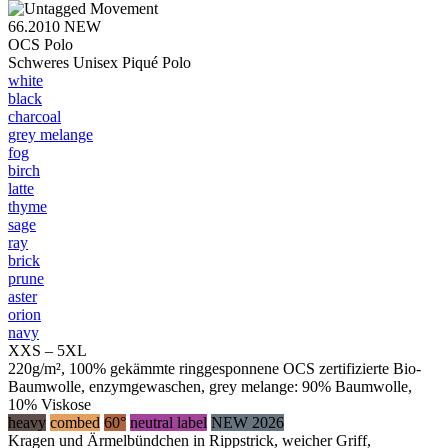
66.2010
NEW
OCS Polo
Schweres Unisex Piqué Polo
white
black
charcoal
grey melange
fog
birch
latte
thyme
sage
ray
brick
prune
aster
orion
navy
XXS – 5XL
220g/m², 100% gekämmte ringgesponnene OCS zertifizierte Bio-
Baumwolle, enzymgewaschen, grey melange: 90% Baumwolle,
10% Viskose
heavy
combed
60°
neutral label
NEW 2026
Kragen und Ärmelbündchen in Rippstrick, weicher Griff,