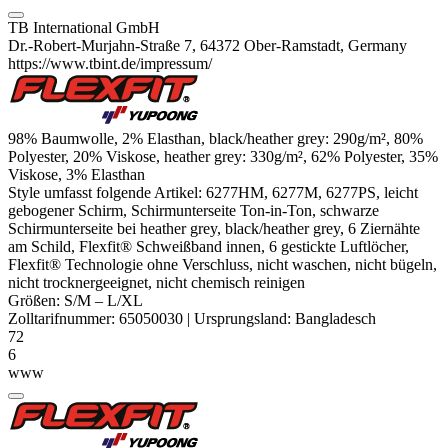
TB International GmbH
Dr.-Robert-Murjahn-Straße 7, 64372 Ober-Ramstadt, Germany
https://www.tbint.de/impressum/
98% Baumwolle, 2%
Elasthan
, black/
heather
grey: 290g/m², 80%
Polyester
, 20%
Viskose
,
heather
grey: 330g/m², 62%
Polyester
, 35%
Viskose
, 3%
Elasthan
Style umfasst folgende Artikel: 6277HM, 6277M, 6277PS, leicht
gebogener Schirm, Schirmunterseite Ton-in-Ton, schwarze
Schirmunterseite bei
heather
grey, black/
heather
grey, 6 Ziernähte
am Schild, Flexfit® Schweißband innen, 6 gestickte Luftlöcher,
Flexfit® Technologie
ohne Verschluss, nicht waschen, nicht bügeln,
nicht trocknergeeignet, nicht chemisch reinigen
Größen:
S/M
–
L/XL
Zolltarifnummer:
65050030
|
Ursprungsland:
Bangladesch
72
6
www