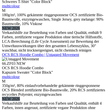
Schweres T-Shirt "Color Block"
multicolour
M
180g/m², 100% gekämmte ringgesponnene OCS zertifizierte Bio-
Baumwolle, enzymgewaschen, Single Jersey, grey melange: 90%
Baumwolle, 10% Viskose
NEW 2026
Verkaufshilfe zur Beurteilung von Farben und Qualität, enthält 9
Farben, zertifizierte vegane Produktion ohne tierische Hilfsstoffe,
LCA-Berechnung (Life Cycle Assessment) zur Bewertung der
Umweltauswirkungen über den gesamten Lebenszyklus, 30°
waschbar, nicht trocknergeeignet, nicht chemisch reinigen
OCS RCS Hoodie Combo | Untagged Movement
66.ZF03
NEW
OCS RCS Hoodie Combo
Kapuzen Sweater "Color Block"
multicolour
M
350g/m², 80% einlaufvorbehandelte gekämmte ringgesponnene
OCS Blended zertifizierte Bio-Baumwolle, 20% RCS zertifiziertes
recyceltes Polyester, enzymgewaschen
NEW 2026
Verkaufshilfe zur Beurteilung von Farben und Qualität, enthält 4
Farben, innen angeraut, zertifizierte vegane Produktion ohne