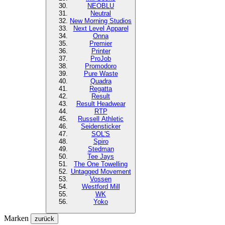
NEOBLU
Neutral
New Morning Studios
Next Level
Apparel
Onna
Premier
Printer
ProJob
Promodoro
Pure Waste
Quadra
Regatta
Result
Result Headwear
RTP
Russell Athletic
Seidensticker
SOL'S
Spiro
Stedman
Tee Jays
The One Towelling
Untagged Movement
Vossen
Westford Mill
WK
Yoko
Marken
zurück