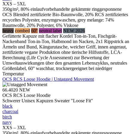
XXS – 5XL
350g/m², 80% einlaufvorbehandelte gekämmte ringgesponnene
OCS Blended zertifizierte Bio-Baumwolle, 20% RCS zertifiziertes
recyceltes Polyester, enzymgewaschen, grey melange: 74%
Baumwolle, 20% Polyester, 6% Viskose
heavy
combed
60°
neutral label
NEW 2026
Gefütterte Kapuze mit flacher Kordel Ton-in-Ton, Fischgrät-
Nackenband Ton-in-Ton, Halbmond im Nacken, 2x1 Rippstrick an
Ärmeln und Bund, Kängurutasche, weicher Griff, innen angeraut,
zertifizierte vegane Produktion ohne tierische Hilfsstoffe, LCA-
Berechnung (Life Cycle Assessment) zur Bewertung der
Umweltauswirkungen über den gesamten Lebenszyklus, neutrales
Größenlabel, 60° waschbar, trocknergeeignet bei niedriger
Temperatur
OCS RCS Loose Hoodie | Untagged Movement
66.4020
NEW
OCS RCS Loose Hoodie
Schwerer Unisex Kapuzen Sweater "Loose Fit"
black
charcoal
birch
navy
XXS – 3XL
350g/m², 80% einlaufvorbehandelte gekämmte ringgesponnene