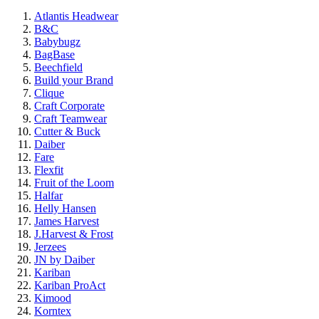
Atlantis Headwear
B&C
Babybugz
BagBase
Beechfield
Build your Brand
Clique
Craft Corporate
Craft Teamwear
Cutter & Buck
Daiber
Fare
Flexfit
Fruit of the Loom
Halfar
Helly Hansen
James Harvest
J.Harvest & Frost
Jerzees
JN by Daiber
Kariban
Kariban ProAct
Kimood
Korntex