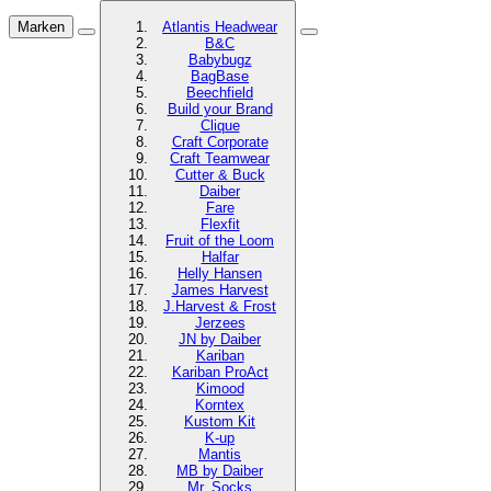
Marken
Atlantis Headwear
B&C
Babybugz
BagBase
Beechfield
Build your Brand
Clique
Craft Corporate
Craft Teamwear
Cutter & Buck
Daiber
Fare
Flexfit
Fruit of the Loom
Halfar
Helly Hansen
James Harvest
J.Harvest & Frost
Jerzees
JN by Daiber
Kariban
Kariban ProAct
Kimood
Korntex
Kustom Kit
K-up
Mantis
MB by Daiber
Mr. Socks