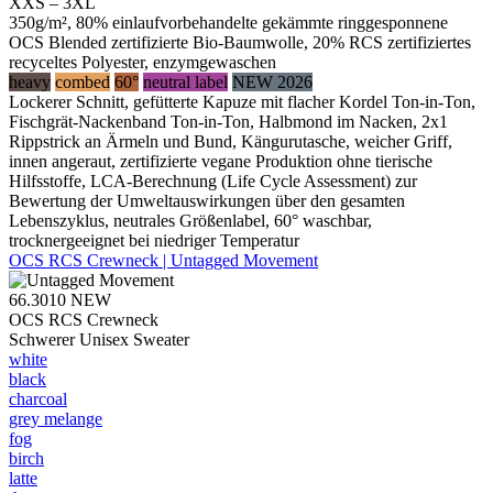
XXS – 3XL
350g/m², 80% einlaufvorbehandelte gekämmte ringgesponnene
OCS Blended zertifizierte Bio-Baumwolle, 20% RCS zertifiziertes
recyceltes Polyester, enzymgewaschen
heavy
combed
60°
neutral label
NEW 2026
Lockerer Schnitt, gefütterte Kapuze mit flacher Kordel Ton-in-Ton,
Fischgrät-Nackenband Ton-in-Ton, Halbmond im Nacken, 2x1
Rippstrick an Ärmeln und Bund, Kängurutasche, weicher Griff,
innen angeraut, zertifizierte vegane Produktion ohne tierische
Hilfsstoffe, LCA-Berechnung (Life Cycle Assessment) zur
Bewertung der Umweltauswirkungen über den gesamten
Lebenszyklus, neutrales Größenlabel, 60° waschbar,
trocknergeeignet bei niedriger Temperatur
OCS RCS Crewneck | Untagged Movement
66.3010
NEW
OCS RCS Crewneck
Schwerer Unisex Sweater
white
black
charcoal
grey melange
fog
birch
latte