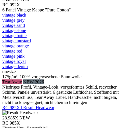
RC 092X
6 Panel Vintage Kappe "Pure Cotton"
vintage black
vintage grey
vintage sand
vintage stone
vintage bottle
vintage mustard
vintage orange
vintage red
vintage pink
vintage royal
vintage denim
onesize
175g/m², 100% vorgewaschene Baumwolle
Tear Away
NEW 2026
Niedriges Profil, Vintage-Look, vorgeformtes Schild, recycelter
Schirm, Panele unverstärkt, 6 gestickte Luftlöcher, Stoffband mit
Metallverschluss, Tear Away Label, Handwäsche, nicht bügeln,
nicht trocknergeeignet, nicht chemisch reinigen
RC 985X | Result Headwear
28.985X
NEW
RC 985X