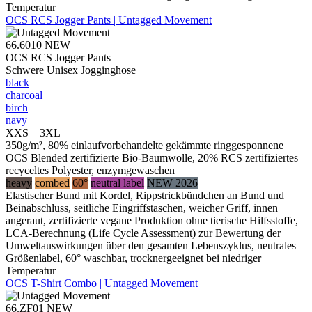
Temperatur
OCS RCS Jogger Pants | Untagged Movement
66.6010
NEW
OCS RCS Jogger Pants
Schwere Unisex Jogginghose
black
charcoal
birch
navy
XXS – 3XL
350g/m², 80% einlaufvorbehandelte gekämmte ringgesponnene
OCS Blended zertifizierte Bio-Baumwolle, 20% RCS zertifiziertes
recyceltes Polyester, enzymgewaschen
heavy
combed
60°
neutral label
NEW 2026
Elastischer Bund mit Kordel, Rippstrickbündchen an Bund und
Beinabschluss, seitliche Eingriffstaschen, weicher Griff, innen
angeraut, zertifizierte vegane Produktion ohne tierische Hilfsstoffe,
LCA-Berechnung (Life Cycle Assessment) zur Bewertung der
Umweltauswirkungen über den gesamten Lebenszyklus, neutrales
Größenlabel, 60° waschbar, trocknergeeignet bei niedriger
Temperatur
OCS T-Shirt Combo | Untagged Movement
66.ZF01
NEW