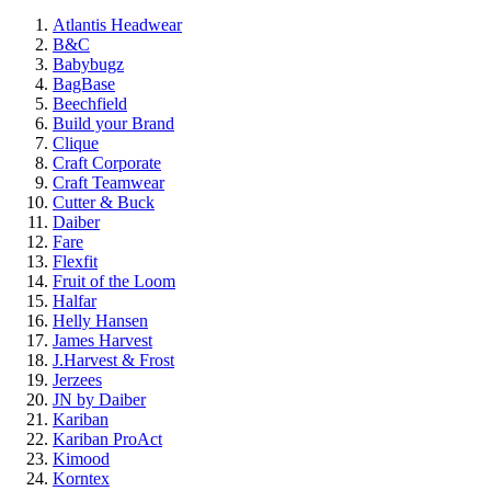
Atlantis Headwear
B&C
Babybugz
BagBase
Beechfield
Build your Brand
Clique
Craft Corporate
Craft Teamwear
Cutter & Buck
Daiber
Fare
Flexfit
Fruit of the Loom
Halfar
Helly Hansen
James Harvest
J.Harvest & Frost
Jerzees
JN by Daiber
Kariban
Kariban ProAct
Kimood
Korntex