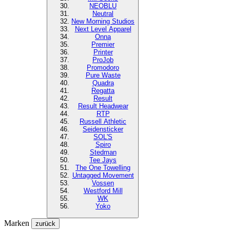
NEOBLU
Neutral
New Morning Studios
Next Level
Apparel
Onna
Premier
Printer
ProJob
Promodoro
Pure Waste
Quadra
Regatta
Result
Result Headwear
RTP
Russell Athletic
Seidensticker
SOL'S
Spiro
Stedman
Tee Jays
The One Towelling
Untagged Movement
Vossen
Westford Mill
WK
Yoko
Marken
zurück