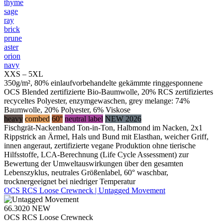
thyme
sage
ray
brick
prune
aster
orion
navy
XXS – 5XL
350g/m², 80% einlaufvorbehandelte gekämmte ringgesponnene
OCS Blended zertifizierte Bio-Baumwolle, 20% RCS zertifiziertes
recyceltes Polyester, enzymgewaschen, grey melange: 74%
Baumwolle, 20% Polyester, 6% Viskose
heavy
combed
60°
neutral label
NEW 2026
Fischgrät-Nackenband Ton-in-Ton, Halbmond im Nacken, 2x1
Rippstrick an Ärmel, Hals und Bund mit Elasthan, weicher Griff,
innen angeraut, zertifizierte vegane Produktion ohne tierische
Hilfsstoffe, LCA-Berechnung (Life Cycle Assessment) zur
Bewertung der Umweltauswirkungen über den gesamten
Lebenszyklus, neutrales Größenlabel, 60° waschbar,
trocknergeeignet bei niedriger Temperatur
OCS RCS Loose Crewneck | Untagged Movement
66.3020
NEW
OCS RCS Loose Crewneck