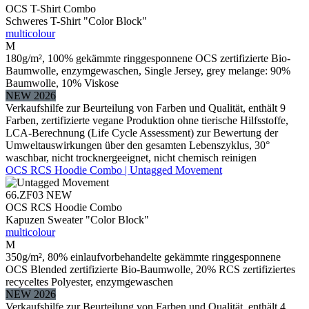
OCS T-Shirt Combo
Schweres T-Shirt "Color Block"
multicolour
M
180g/m², 100% gekämmte ringgesponnene OCS zertifizierte Bio-
Baumwolle, enzymgewaschen, Single Jersey, grey melange: 90%
Baumwolle, 10% Viskose
NEW 2026
Verkaufshilfe zur Beurteilung von Farben und Qualität, enthält 9
Farben, zertifizierte vegane Produktion ohne tierische Hilfsstoffe,
LCA-Berechnung (Life Cycle Assessment) zur Bewertung der
Umweltauswirkungen über den gesamten Lebenszyklus, 30°
waschbar, nicht trocknergeeignet, nicht chemisch reinigen
OCS RCS Hoodie Combo | Untagged Movement
66.ZF03
NEW
OCS RCS Hoodie Combo
Kapuzen Sweater "Color Block"
multicolour
M
350g/m², 80% einlaufvorbehandelte gekämmte ringgesponnene
OCS Blended zertifizierte Bio-Baumwolle, 20% RCS zertifiziertes
recyceltes Polyester, enzymgewaschen
NEW 2026
Verkaufshilfe zur Beurteilung von Farben und Qualität, enthält 4