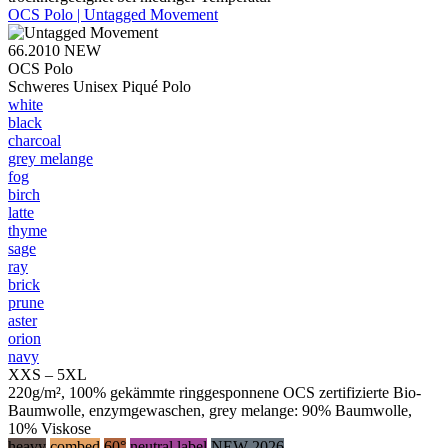
OCS Polo | Untagged Movement
66.2010
NEW
OCS Polo
Schweres Unisex Piqué Polo
white
black
charcoal
grey melange
fog
birch
latte
thyme
sage
ray
brick
prune
aster
orion
navy
XXS – 5XL
220g/m², 100% gekämmte ringgesponnene OCS zertifizierte Bio-
Baumwolle, enzymgewaschen, grey melange: 90% Baumwolle,
10% Viskose
heavy
combed
60°
neutral label
NEW 2026