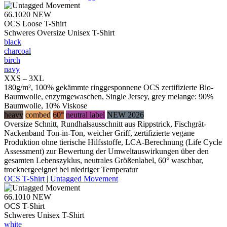
66.1020
NEW
OCS Loose T-Shirt
Schweres Oversize Unisex T-Shirt
black
charcoal
birch
navy
XXS – 3XL
180g/m², 100% gekämmte ringgesponnene OCS zertifizierte Bio-
Baumwolle, enzymgewaschen, Single Jersey, grey melange: 90%
Baumwolle, 10% Viskose
heavy
combed
60°
neutral label
NEW 2026
Oversize Schnitt, Rundhalsausschnitt aus Rippstrick, Fischgrät-
Nackenband Ton-in-Ton, weicher Griff, zertifizierte vegane
Produktion ohne tierische Hilfsstoffe, LCA-Berechnung (Life Cycle
Assessment) zur Bewertung der Umweltauswirkungen über den
gesamten Lebenszyklus, neutrales Größenlabel, 60° waschbar,
trocknergeeignet bei niedriger Temperatur
OCS T-Shirt | Untagged Movement
66.1010
NEW
OCS T-Shirt
Schweres Unisex T-Shirt
white