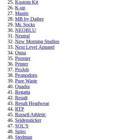
Kustom Kit
K-up
Mantis
MB by Daiber
Mr. Socks
NEOBLU
Neutral
New Morning Studios
Next Level
Apparel
Onna
Premier
Printer
ProJob
Promodoro
Pure Waste
Quadra
Regatta
Result
Result Headwear
RTP
Russell Athletic
Seidensticker
SOL'S
Spiro
Stedman