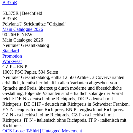
B 375R
53.375R | Beechfield
B 375R
Polylana® Strickmütze "Original"
Main Catalogue 2026
90.26HK
NEW
Main Catalogue 2026
Neutraler Gesamtkatalog
Standard
Promotion
Workwear
CZ P – EN P
100% FSC Papier, 504 Seiten
Neutraler Gesamtkatalog, enthält 2.560 Artikel, 3 Covervarianten
erhältlich, identischer Inhalt in allen Varianten abgesehen von
Sprache und Preis, überzeugt durch moderne und übersichtliche
Gestaltung, folgende Varianten sind erhältlich solange der Vorrat
reicht: DE N - deutsch ohne Richtpreis, DE P - deutsch mit
Richtpreis, DE CHF - deutsch mit Richtpreis in Schweizer Franken,
EN N - englisch ohne Richtpreis, EN P - englisch mit Richtpreis,
CZ N - tschechisch ohne Richtpreis, CZ P - tschechisch mit
Richtpreis, IT N - italienisch ohne Richtpreis, IT P - italienisch mit
Richtpreis
OCS Loose T-Shirt | Untagged Movement