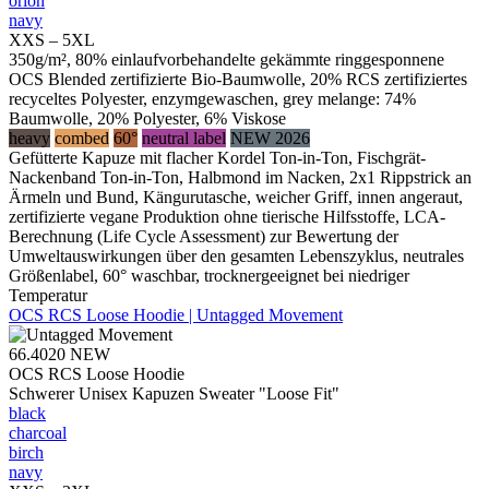
orion
navy
XXS – 5XL
350g/m², 80% einlaufvorbehandelte gekämmte ringgesponnene
OCS Blended zertifizierte Bio-Baumwolle, 20% RCS zertifiziertes
recyceltes Polyester, enzymgewaschen, grey melange: 74%
Baumwolle, 20% Polyester, 6% Viskose
heavy
combed
60°
neutral label
NEW 2026
Gefütterte Kapuze mit flacher Kordel Ton-in-Ton, Fischgrät-
Nackenband Ton-in-Ton, Halbmond im Nacken, 2x1 Rippstrick an
Ärmeln und Bund, Kängurutasche, weicher Griff, innen angeraut,
zertifizierte vegane Produktion ohne tierische Hilfsstoffe, LCA-
Berechnung (Life Cycle Assessment) zur Bewertung der
Umweltauswirkungen über den gesamten Lebenszyklus, neutrales
Größenlabel, 60° waschbar, trocknergeeignet bei niedriger
Temperatur
OCS RCS Loose Hoodie | Untagged Movement
66.4020
NEW
OCS RCS Loose Hoodie
Schwerer Unisex Kapuzen Sweater "Loose Fit"
black
charcoal
birch
navy