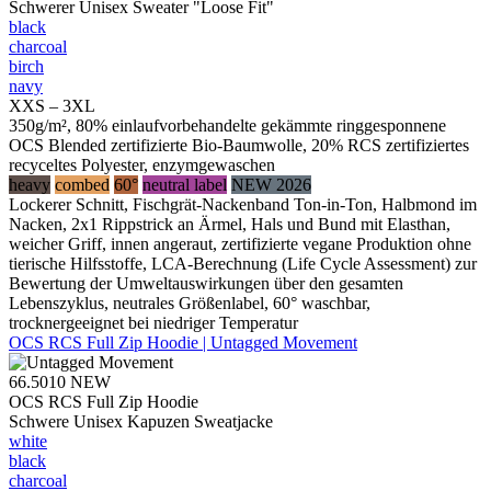
Schwerer Unisex Sweater "Loose Fit"
black
charcoal
birch
navy
XXS – 3XL
350g/m², 80% einlaufvorbehandelte gekämmte ringgesponnene
OCS Blended zertifizierte Bio-Baumwolle, 20% RCS zertifiziertes
recyceltes Polyester, enzymgewaschen
heavy
combed
60°
neutral label
NEW 2026
Lockerer Schnitt, Fischgrät-Nackenband Ton-in-Ton, Halbmond im
Nacken, 2x1 Rippstrick an Ärmel, Hals und Bund mit Elasthan,
weicher Griff, innen angeraut, zertifizierte vegane Produktion ohne
tierische Hilfsstoffe, LCA-Berechnung (Life Cycle Assessment) zur
Bewertung der Umweltauswirkungen über den gesamten
Lebenszyklus, neutrales Größenlabel, 60° waschbar,
trocknergeeignet bei niedriger Temperatur
OCS RCS Full Zip Hoodie | Untagged Movement
66.5010
NEW
OCS RCS Full Zip Hoodie
Schwere Unisex Kapuzen Sweatjacke
white
black
charcoal