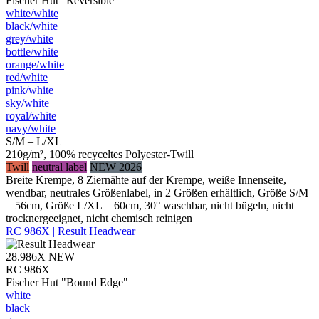
Fischer Hut "Reversible"
white/​white
black/​white
grey/​white
bottle/​white
orange/​white
red/​white
pink/​white
sky/​white
royal/​white
navy/​white
S/M – L/XL
210g/m², 100% recyceltes Polyester-Twill
Twill
neutral label
NEW 2026
Breite Krempe, 8 Ziernähte auf der Krempe, weiße Innenseite,
wendbar, neutrales Größenlabel, in 2 Größen erhältlich, Größe S/M
= 56cm, Größe L/XL = 60cm, 30° waschbar, nicht bügeln, nicht
trocknergeeignet, nicht chemisch reinigen
RC 986X | Result Headwear
28.986X
NEW
RC 986X
Fischer Hut "Bound Edge"
white
black