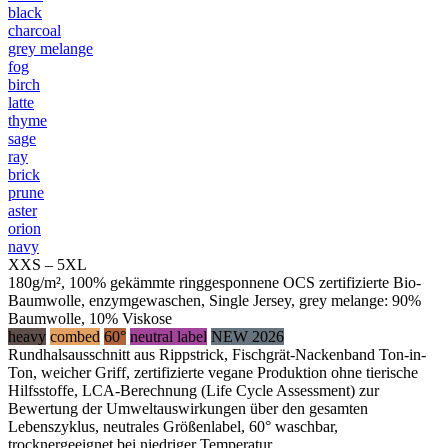
black
charcoal
grey melange
fog
birch
latte
thyme
sage
ray
brick
prune
aster
orion
navy
XXS – 5XL
180g/m², 100% gekämmte ringgesponnene OCS zertifizierte Bio-
Baumwolle, enzymgewaschen, Single Jersey, grey melange: 90%
Baumwolle, 10% Viskose
heavy
combed
60°
neutral label
NEW 2026
Rundhalsausschnitt aus Rippstrick, Fischgrät-Nackenband Ton-in-
Ton, weicher Griff, zertifizierte vegane Produktion ohne tierische
Hilfsstoffe, LCA-Berechnung (Life Cycle Assessment) zur
Bewertung der Umweltauswirkungen über den gesamten
Lebenszyklus, neutrales Größenlabel, 60° waschbar,
trocknergeeignet bei niedriger Temperatur