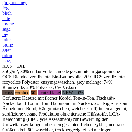
grey melange
fog
birch
latte
thyme
sage
ray
brick
prune
aster
orion
navy
XXS – 5XL
350g/m², 80% einlaufvorbehandelte gekämmte ringgesponnene
OCS Blended zertifizierte Bio-Baumwolle, 20% RCS zertifiziertes
recyceltes Polyester, enzymgewaschen, grey melange: 74%
Baumwolle, 20% Polyester, 6% Viskose
heavy
combed
60°
neutral label
NEW 2026
Gefütterte Kapuze mit flacher Kordel Ton-in-Ton, Fischgrät-
Nackenband Ton-in-Ton, Halbmond im Nacken, 2x1 Rippstrick an
Ärmeln und Bund, Kängurutaschen, weicher Griff, innen angeraut,
zertifizierte vegane Produktion ohne tierische Hilfsstoffe, LCA-
Berechnung (Life Cycle Assessment) zur Bewertung der
Umweltauswirkungen über den gesamten Lebenszyklus, neutrales
Größenlabel, 60° waschbar, trocknergeeignet bei niedriger