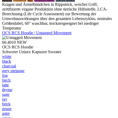
Kragen und Ärmelbündchen in Rippstrick, weicher Griff,
zertifizierte vegane Produktion ohne tierische Hilfsstoffe, LCA-
Berechnung (Life Cycle Assessment) zur Bewertung der
Umweltauswirkungen über den gesamten Lebenszyklus, neutrales
Größenlabel, 60° waschbar, trocknergeeignet bei niedriger
Temperatur
OCS RCS Hoodie | Untagged Movement
66.4010
NEW
OCS RCS Hoodie
Schwerer Unisex Kapuzen Sweater
white
black
charcoal
grey melange
fog
birch
latte
thyme
sage
ray
brick
prune
aster