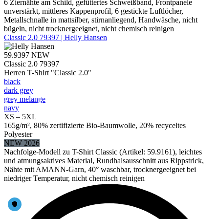
6 Ziernähte am Schild, gefüttertes Schweißband, Frontpanele
unverstärkt, mittleres Kappenprofil, 6 gestickte Luftlöcher,
Metallschnalle in mattsilber, stirnanliegend, Handwäsche, nicht
bügeln, nicht trocknergeeignet, nicht chemisch reinigen
Classic 2.0 79397 | Helly Hansen
59.9397
NEW
Classic 2.0 79397
Herren T-Shirt "Classic 2.0"
black
dark grey
grey melange
navy
XS – 5XL
165g/m², 80% zertifizierte Bio-Baumwolle, 20% recyceltes
Polyester
NEW 2026
Nachfolge-Modell zu T-Shirt Classic (Artikel: 59.9161), leichtes
und atmungsaktives Material, Rundhalsausschnitt aus Rippstrick,
Nähte mit AMANN-Garn, 40° waschbar, trocknergeeignet bei
niedriger Temperatur, nicht chemisch reinigen