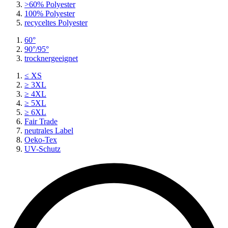
>60% Polyester
100% Polyester
recyceltes
Polyester
60°
90°/95°
trocknergeeignet
≤ XS
≥ 3XL
≥ 4XL
≥ 5XL
≥ 6XL
Fair Trade
neutrales Label
Oeko-Tex
UV-Schutz