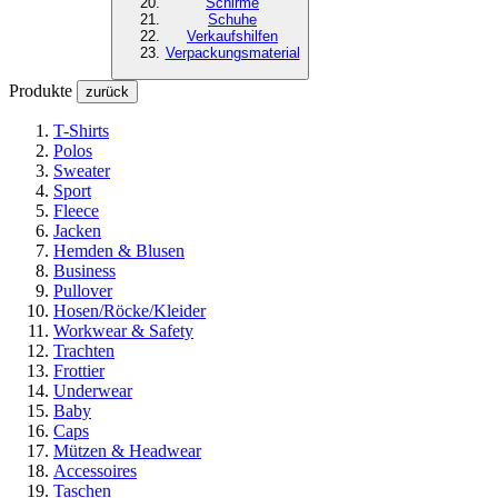
Schirme
Schuhe
Verkaufshilfen
Verpackungsmaterial
Produkte
zurück
T-Shirts
Polos
Sweater
Sport
Fleece
Jacken
Hemden & Blusen
Business
Pullover
Hosen/Röcke/Kleider
Workwear & Safety
Trachten
Frottier
Underwear
Baby
Caps
Mützen & Headwear
Accessoires
Taschen