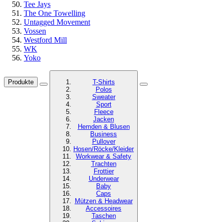
Tee Jays
The One Towelling
Untagged Movement
Vossen
Westford Mill
WK
Yoko
Produkte
T-Shirts
Polos
Sweater
Sport
Fleece
Jacken
Hemden & Blusen
Business
Pullover
Hosen/Röcke/Kleider
Workwear & Safety
Trachten
Frottier
Underwear
Baby
Caps
Mützen & Headwear
Accessoires
Taschen