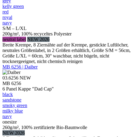
grey
kelly green
red
royal
navy
S/M – L/XL
200g/m², 100% recyceltes Polyester
neutral label
NEW 2026
Breite Krempe, 8 Ziernähte auf der Krempe, gestickte Luftlöcher,
neutrales Größenlabel, in 2 Größen erhältlich, Größe S/M = 56cm,
Größe L/XL = 60cm, 30° waschbar, nicht bügeln, nicht
trocknergeeignet, nicht chemisch reinigen
MB 6256 | Daiber
03.6256
NEW
MB 6256
6 Panel Kappe "Dad Cap"
black
sandstone
smoky green
milky blue
navy
onesize
260g/m², 100% zertifizierte Bio-Baumwolle
NEW 2026