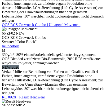
Farben, innen angeraut, zertifizierte vegane Produktion ohne
tierische Hilfsstoffe, LCA-Berechnung (Life Cycle Assessment) zur
Bewertung der Umweltauswirkungen über den gesamten
Lebenszyklus, 30° waschbar, nicht trocknergeeignet, nicht chemisch
reinigen
OCS RCS Crewneck Combo | Untagged Movement
66.ZF02
NEW
OCS RCS Crewneck Combo
Sweater "Color Block"
multicolour
M
350g/m², 80% einlaufvorbehandelte gekämmte ringgesponnene
OCS Blended zertifizierte Bio-Baumwolle, 20% RCS zertifiziertes
recyceltes Polyester, enzymgewaschen
NEW 2026
Verkaufshilfe zur Beurteilung von Farben und Qualität, enthält 4
Farben, innen angeraut, zertifizierte vegane Produktion ohne
tierische Hilfsstoffe, LCA-Berechnung (Life Cycle Assessment) zur
Bewertung der Umweltauswirkungen über den gesamten
Lebenszyklus, 30° waschbar, nicht trocknergeeignet, nicht chemisch
reinigen
RC 092X | Result Headwear
28.092X
NEW