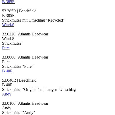
B 385R
53.385R | Beechfield
B 385R
Strickmütze mit Umschlag "Recycled"
Wind-S
33.0220 | Atlantis Headwear
Wind-S
Strickmütze
Pure
33.8000 | Atlantis Headwear
Pure
Strickmütze "Pure"
B 40R
53.040R | Beechfield
B 40R
Strickmütze "Original" mit langem Umschlag
Andy
33.0100 | Atlantis Headwear
Andy
Strickmütze "Andy"