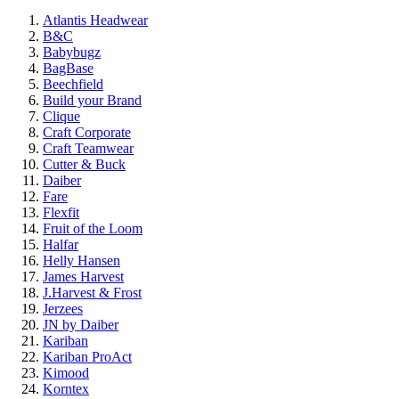
Atlantis Headwear
B&C
Babybugz
BagBase
Beechfield
Build your Brand
Clique
Craft Corporate
Craft Teamwear
Cutter & Buck
Daiber
Fare
Flexfit
Fruit of the Loom
Halfar
Helly Hansen
James Harvest
J.Harvest & Frost
Jerzees
JN by Daiber
Kariban
Kariban ProAct
Kimood
Korntex