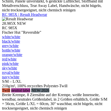
Schirm, Panele unverstärkt, 6 gestickte Luftlöcher, Stoffband mit
Metallverschluss, Tear Away Label, Handwäsche, nicht bügeln,
nicht trocknergeeignet, nicht chemisch reinigen
RC 985X | Result Headwear
28.985X
NEW
RC 985X
Fischer Hut "Reversible"
white/​white
black/​white
grey/​white
bottle/​white
orange/​white
red/​white
pink/​white
sky/​white
royal/​white
navy/​white
S/M – L/XL
210g/m², 100% recyceltes Polyester-Twill
Twill
neutral label
NEW 2026
Breite Krempe, 8 Ziernähte auf der Krempe, weiße Innenseite,
wendbar, neutrales Größenlabel, in 2 Größen erhältlich, Größe S/M
= 56cm, Größe L/XL = 60cm, 30° waschbar, nicht bügeln, nicht
trocknergeeignet, nicht chemisch reinigen