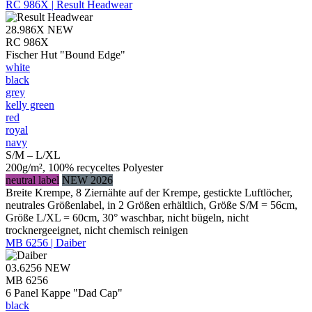
RC 986X | Result Headwear
28.986X
NEW
RC 986X
Fischer Hut "Bound Edge"
white
black
grey
kelly green
red
royal
navy
S/M – L/XL
200g/m², 100% recyceltes Polyester
neutral label
NEW 2026
Breite Krempe, 8 Ziernähte auf der Krempe, gestickte Luftlöcher,
neutrales Größenlabel, in 2 Größen erhältlich, Größe S/M = 56cm,
Größe L/XL = 60cm, 30° waschbar, nicht bügeln, nicht
trocknergeeignet, nicht chemisch reinigen
MB 6256 | Daiber
03.6256
NEW
MB 6256
6 Panel Kappe "Dad Cap"
black