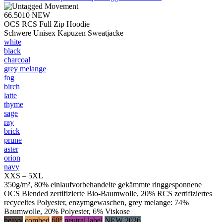
66.5010
NEW
OCS RCS Full Zip Hoodie
Schwere Unisex Kapuzen Sweatjacke
white
black
charcoal
grey melange
fog
birch
latte
thyme
sage
ray
brick
prune
aster
orion
navy
XXS – 5XL
350g/m², 80% einlaufvorbehandelte gekämmte ringgesponnene
OCS Blended zertifizierte Bio-Baumwolle, 20% RCS zertifiziertes
recyceltes Polyester, enzymgewaschen, grey melange: 74%
Baumwolle, 20% Polyester, 6% Viskose
heavy
combed
60°
neutral label
NEW 2026