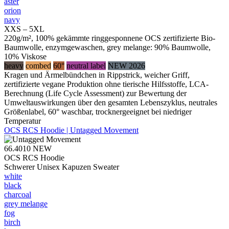
aster
orion
navy
XXS – 5XL
220g/m², 100% gekämmte ringgesponnene OCS zertifizierte Bio-
Baumwolle, enzymgewaschen, grey melange: 90% Baumwolle,
10% Viskose
heavy
combed
60°
neutral label
NEW 2026
Kragen und Ärmelbündchen in Rippstrick, weicher Griff,
zertifizierte vegane Produktion ohne tierische Hilfsstoffe, LCA-
Berechnung (Life Cycle Assessment) zur Bewertung der
Umweltauswirkungen über den gesamten Lebenszyklus, neutrales
Größenlabel, 60° waschbar, trocknergeeignet bei niedriger
Temperatur
OCS RCS Hoodie | Untagged Movement
66.4010
NEW
OCS RCS Hoodie
Schwerer Unisex Kapuzen Sweater
white
black
charcoal
grey melange
fog
birch