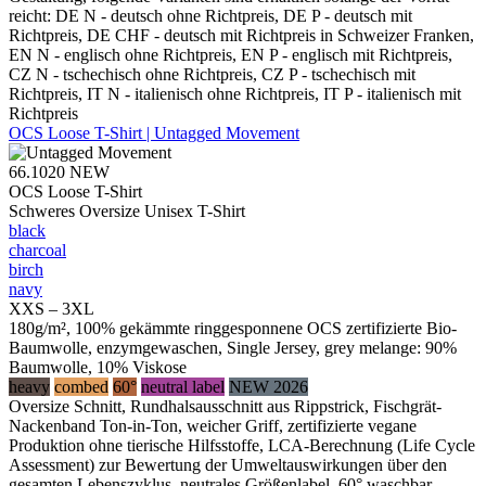
reicht: DE N - deutsch ohne Richtpreis, DE P - deutsch mit
Richtpreis, DE CHF - deutsch mit Richtpreis in Schweizer Franken,
EN N - englisch ohne Richtpreis, EN P - englisch mit Richtpreis,
CZ N - tschechisch ohne Richtpreis, CZ P - tschechisch mit
Richtpreis, IT N - italienisch ohne Richtpreis, IT P - italienisch mit
Richtpreis
OCS Loose T-Shirt | Untagged Movement
66.1020
NEW
OCS Loose T-Shirt
Schweres Oversize Unisex T-Shirt
black
charcoal
birch
navy
XXS – 3XL
180g/m², 100% gekämmte ringgesponnene OCS zertifizierte Bio-
Baumwolle, enzymgewaschen, Single Jersey, grey melange: 90%
Baumwolle, 10% Viskose
heavy
combed
60°
neutral label
NEW 2026
Oversize Schnitt, Rundhalsausschnitt aus Rippstrick, Fischgrät-
Nackenband Ton-in-Ton, weicher Griff, zertifizierte vegane
Produktion ohne tierische Hilfsstoffe, LCA-Berechnung (Life Cycle
Assessment) zur Bewertung der Umweltauswirkungen über den
gesamten Lebenszyklus, neutrales Größenlabel, 60° waschbar,