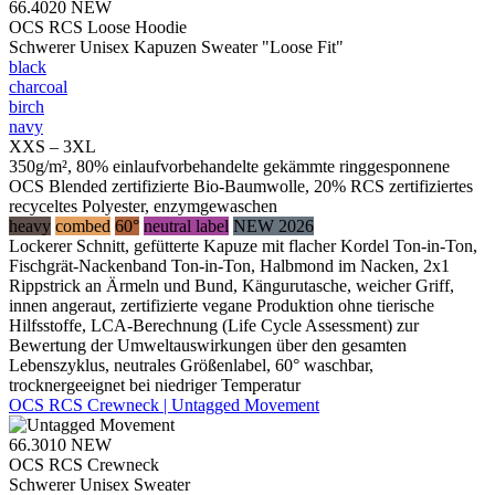
66.4020
NEW
OCS RCS Loose Hoodie
Schwerer Unisex Kapuzen Sweater "Loose Fit"
black
charcoal
birch
navy
XXS – 3XL
350g/m², 80% einlaufvorbehandelte gekämmte ringgesponnene
OCS Blended zertifizierte Bio-Baumwolle, 20% RCS zertifiziertes
recyceltes Polyester, enzymgewaschen
heavy
combed
60°
neutral label
NEW 2026
Lockerer Schnitt, gefütterte Kapuze mit flacher Kordel Ton-in-Ton,
Fischgrät-Nackenband Ton-in-Ton, Halbmond im Nacken, 2x1
Rippstrick an Ärmeln und Bund, Kängurutasche, weicher Griff,
innen angeraut, zertifizierte vegane Produktion ohne tierische
Hilfsstoffe, LCA-Berechnung (Life Cycle Assessment) zur
Bewertung der Umweltauswirkungen über den gesamten
Lebenszyklus, neutrales Größenlabel, 60° waschbar,
trocknergeeignet bei niedriger Temperatur
OCS RCS Crewneck | Untagged Movement
66.3010
NEW
OCS RCS Crewneck
Schwerer Unisex Sweater