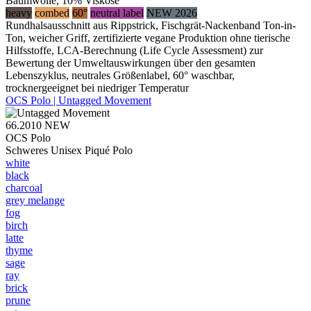
Baumwolle, 10% Viskose
heavy
combed
60°
neutral label
NEW 2026
Rundhalsausschnitt aus Rippstrick, Fischgrät-Nackenband Ton-in-
Ton, weicher Griff, zertifizierte vegane Produktion ohne tierische
Hilfsstoffe, LCA-Berechnung (Life Cycle Assessment) zur
Bewertung der Umweltauswirkungen über den gesamten
Lebenszyklus, neutrales Größenlabel, 60° waschbar,
trocknergeeignet bei niedriger Temperatur
OCS Polo | Untagged Movement
66.2010
NEW
OCS Polo
Schweres Unisex Piqué Polo
white
black
charcoal
grey melange
fog
birch
latte
thyme
sage
ray
brick
prune