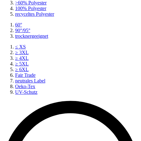
>60% Polyester
100% Polyester
recyceltes
Polyester
60°
90°/95°
trocknergeeignet
≤ XS
≥ 3XL
≥ 4XL
≥ 5XL
≥ 6XL
Fair Trade
neutrales Label
Oeko-Tex
UV-Schutz