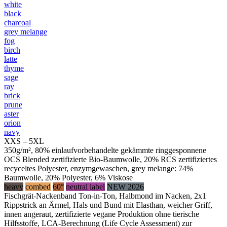
white
black
charcoal
grey melange
fog
birch
latte
thyme
sage
ray
brick
prune
aster
orion
navy
XXS – 5XL
350g/m², 80% einlaufvorbehandelte gekämmte ringgesponnene
OCS Blended zertifizierte Bio-Baumwolle, 20% RCS zertifiziertes
recyceltes Polyester, enzymgewaschen, grey melange: 74%
Baumwolle, 20% Polyester, 6% Viskose
heavy
combed
60°
neutral label
NEW 2026
Fischgrät-Nackenband Ton-in-Ton, Halbmond im Nacken, 2x1
Rippstrick an Ärmel, Hals und Bund mit Elasthan, weicher Griff,
innen angeraut, zertifizierte vegane Produktion ohne tierische
Hilfsstoffe, LCA-Berechnung (Life Cycle Assessment) zur