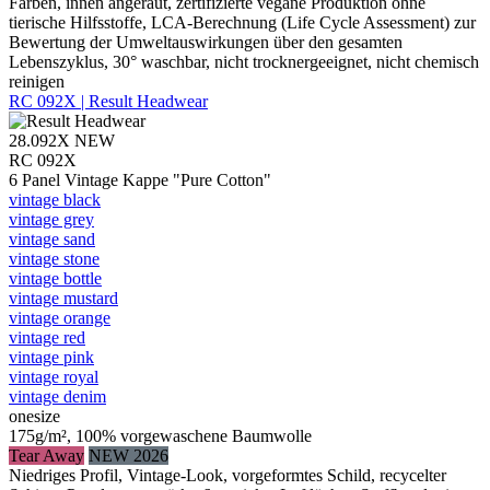
Farben, innen angeraut, zertifizierte vegane Produktion ohne
tierische Hilfsstoffe, LCA-Berechnung (Life Cycle Assessment) zur
Bewertung der Umweltauswirkungen über den gesamten
Lebenszyklus, 30° waschbar, nicht trocknergeeignet, nicht chemisch
reinigen
RC 092X | Result Headwear
28.092X
NEW
RC 092X
6 Panel Vintage Kappe "Pure Cotton"
vintage black
vintage grey
vintage sand
vintage stone
vintage bottle
vintage mustard
vintage orange
vintage red
vintage pink
vintage royal
vintage denim
onesize
175g/m², 100% vorgewaschene Baumwolle
Tear Away
NEW 2026
Niedriges Profil, Vintage-Look, vorgeformtes Schild, recycelter