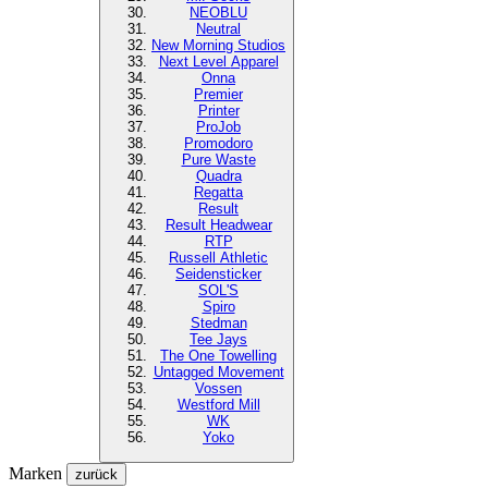
NEOBLU
Neutral
New Morning Studios
Next Level
Apparel
Onna
Premier
Printer
ProJob
Promodoro
Pure Waste
Quadra
Regatta
Result
Result Headwear
RTP
Russell Athletic
Seidensticker
SOL'S
Spiro
Stedman
Tee Jays
The One Towelling
Untagged Movement
Vossen
Westford Mill
WK
Yoko
Marken
zurück