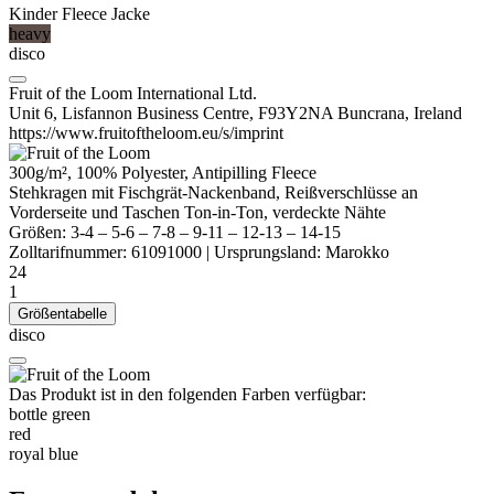
Kinder Fleece Jacke
heavy
disco
Fruit of the Loom International Ltd.
Unit 6, Lisfannon Business Centre, F93Y2NA Buncrana, Ireland
https://www.fruitoftheloom.eu/s/imprint
300g/m², 100%
Polyester
,
Antipilling
Fleece
Stehkragen mit Fischgrät-Nackenband, Reißverschlüsse an
Vorderseite und Taschen Ton-in-Ton, verdeckte Nähte
Größen:
3-4
–
5-6
–
7-8
–
9-11
–
12-13
–
14-15
Zolltarifnummer:
61091000
|
Ursprungsland:
Marokko
24
1
Größentabelle
disco
Das Produkt ist in den folgenden Farben verfügbar:
bottle green
red
royal blue