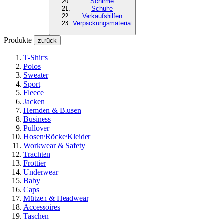
Schirme
Schuhe
Verkaufshilfen
Verpackungsmaterial
Produkte
zurück
T-Shirts
Polos
Sweater
Sport
Fleece
Jacken
Hemden & Blusen
Business
Pullover
Hosen/Röcke/Kleider
Workwear & Safety
Trachten
Frottier
Underwear
Baby
Caps
Mützen & Headwear
Accessoires
Taschen