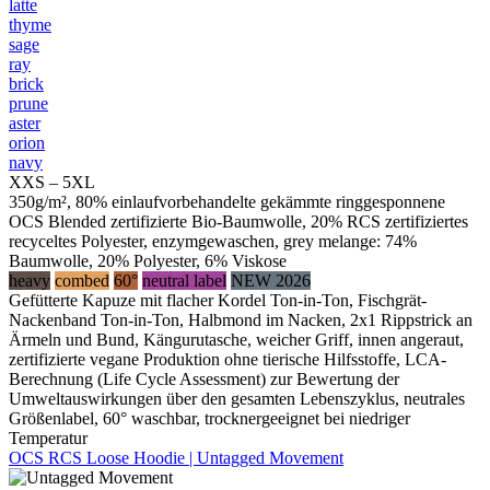
latte
thyme
sage
ray
brick
prune
aster
orion
navy
XXS – 5XL
350g/m², 80% einlaufvorbehandelte gekämmte ringgesponnene
OCS Blended zertifizierte Bio-Baumwolle, 20% RCS zertifiziertes
recyceltes Polyester, enzymgewaschen, grey melange: 74%
Baumwolle, 20% Polyester, 6% Viskose
heavy
combed
60°
neutral label
NEW 2026
Gefütterte Kapuze mit flacher Kordel Ton-in-Ton, Fischgrät-
Nackenband Ton-in-Ton, Halbmond im Nacken, 2x1 Rippstrick an
Ärmeln und Bund, Kängurutasche, weicher Griff, innen angeraut,
zertifizierte vegane Produktion ohne tierische Hilfsstoffe, LCA-
Berechnung (Life Cycle Assessment) zur Bewertung der
Umweltauswirkungen über den gesamten Lebenszyklus, neutrales
Größenlabel, 60° waschbar, trocknergeeignet bei niedriger
Temperatur
OCS RCS Loose Hoodie | Untagged Movement