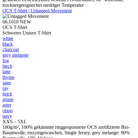
trocknergeeignet bei niedriger Temperatur
OCS T-Shirt | Untagged Movement
66.1010
NEW
OCS T-Shirt
Schweres Unisex T-Shirt
white
black
charcoal
grey melange
fog
birch
latte
thyme
sage
ray
brick
prune
aster
orion
navy
XXS – 5XL
180g/m², 100% gekämmte ringgesponnene OCS zertifizierte Bio-
Baumwolle, enzymgewaschen, Single Jersey, grey melange: 90%