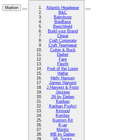
Marken
Atlantis Headwear
B&C
Babybugz
BagBase
Beechfield
Build your Brand
Clique
Craft Corporate
Craft Teamwear
Cutter & Buck
Daiber
Fare
Flexfit
Fruit of the Loom
Halfar
Helly Hansen
James Harvest
J.Harvest & Frost
Jerzees
JN by Daiber
Kariban
Kariban ProAct
Kimood
Korntex
Kustom Kit
K-up
Mantis
MB by Daiber
Mr. Socks