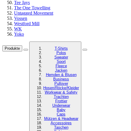
Tee Jays
The One Towelling
Untagged Movement
Vossen
Westford Mill
WK
Yoko
Produkte
T-Shirts
Polos
Sweater
Sport
Fleece
Jacken
Hemden & Blusen
Business
Pullover
Hosen/Röcke/Kleider
Workwear & Safety
Trachten
Frottier
Underwear
Baby
Caps
Mützen & Headwear
Accessoires
Taschen