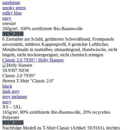
sandstone
smoky green
milky blue
navy
onesize
260g/m², 100% zertifizierte Bio-Baumwolle
NEW 2026
6 Ziernähte am Schild, gefüttertes Schweißband, Frontpanele
unverstärkt, mittleres Kappenprofil, 6 gestickte Luftlöcher,
Metallschnalle in mattsilber, stirnanliegend, Handwäsche, nicht
bügeln, nicht trocknergeeignet, nicht chemisch reinigen
Classic 2.0 79397 | Helly Hansen
59.9397
NEW
Classic 2.0 79397
Herren T-Shirt "Classic 2.0"
black
dark grey
grey melange
navy
XS – 5XL
165g/m², 80% zertifizierte Bio-Baumwolle, 20% recyceltes
Polyester
NEW 2026
Nachfolge-Modell zu T-Shirt Classic (Artikel: 59.9161), leichtes