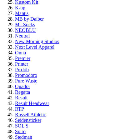
Kustom Kit
K-up
Mantis
MB by Daiber
Mr. Socks
NEOBLU
Neutral
New Morning Studios
Next Level
Apparel
Onna
Premier
Printer
ProJob
Promodoro
Pure Waste
Quadra
Regatta
Result
Result Headwear
RTP
Russell Athletic
Seidensticker
SOL'S
Spiro
Stedman