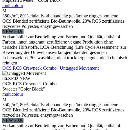
Kapuzen Sweater "Color Block"
multicolour
M
350g/m², 80% einlaufvorbehandelte gekämmte ringgesponnene
OCS Blended zertifizierte Bio-Baumwolle, 20% RCS zertifiziertes
recyceltes Polyester, enzymgewaschen
NEW 2026
Verkaufshilfe zur Beurteilung von Farben und Qualität, enthält 4
Farben, innen angeraut, zertifizierte vegane Produktion ohne
tierische Hilfsstoffe, LCA-Berechnung (Life Cycle Assessment) zur
Bewertung der Umweltauswirkungen über den gesamten
Lebenszyklus, 30° waschbar, nicht trocknergeeignet, nicht chemisch
reinigen
OCS RCS Crewneck Combo | Untagged Movement
66.ZF02
NEW
OCS RCS Crewneck Combo
Sweater "Color Block"
multicolour
M
350g/m², 80% einlaufvorbehandelte gekämmte ringgesponnene
OCS Blended zertifizierte Bio-Baumwolle, 20% RCS zertifiziertes
recyceltes Polyester, enzymgewaschen
NEW 2026
Verkaufshilfe zur Beurteilung von Farben und Qualität, enthält 4