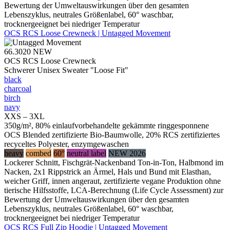
Bewertung der Umweltauswirkungen über den gesamten
Lebenszyklus, neutrales Größenlabel, 60° waschbar,
trocknergeeignet bei niedriger Temperatur
OCS RCS Loose Crewneck | Untagged Movement
66.3020
NEW
OCS RCS Loose Crewneck
Schwerer Unisex Sweater "Loose Fit"
black
charcoal
birch
navy
XXS – 3XL
350g/m², 80% einlaufvorbehandelte gekämmte ringgesponnene
OCS Blended zertifizierte Bio-Baumwolle, 20% RCS zertifiziertes
recyceltes Polyester, enzymgewaschen
heavy
combed
60°
neutral label
NEW 2026
Lockerer Schnitt, Fischgrät-Nackenband Ton-in-Ton, Halbmond im
Nacken, 2x1 Rippstrick an Ärmel, Hals und Bund mit Elasthan,
weicher Griff, innen angeraut, zertifizierte vegane Produktion ohne
tierische Hilfsstoffe, LCA-Berechnung (Life Cycle Assessment) zur
Bewertung der Umweltauswirkungen über den gesamten
Lebenszyklus, neutrales Größenlabel, 60° waschbar,
trocknergeeignet bei niedriger Temperatur
OCS RCS Full Zip Hoodie | Untagged Movement