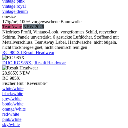
vintage pink
vintage royal
vintage denim
onesize
175g/m², 100% vorgewaschene Baumwolle
Tear Away
NEW 2026
Niedriges Profil, Vintage-Look, vorgeformtes Schild, recycelter
Schirm, Panele unverstärkt, 6 gestickte Luftlöcher, Stoffband mit
Metallverschluss, Tear Away Label, Handwäsche, nicht bügeln,
nicht trocknergeeignet, nicht chemisch reinigen
RC 985X | Result Headwear
DUO
RC 985X | Result Headwear
28.985X
NEW
RC 985X
Fischer Hut "Reversible"
white/​white
black/​white
grey/​white
bottle/​white
orange/​white
red/​white
pink/​white
sky/​white