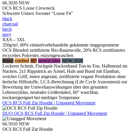
66.3020
NEW
OCS RCS Loose Crewneck
Schwerer Unisex Sweater "Loose Fit"
black
charcoal
birch
navy
XXS – 3XL
350g/m², 80% einlaufvorbehandelte gekämmte ringgesponnene
OCS Blended zertifizierte Bio-Baumwolle, 20% RCS zertifiziertes
recyceltes Polyester, enzymgewaschen
heavy
combed
60°
neutral label
NEW 2026
Lockerer Schnitt, Fischgrät-Nackenband Ton-in-Ton, Halbmond im
Nacken, 2x1 Rippstrick an Ärmel, Hals und Bund mit Elasthan,
weicher Griff, innen angeraut, zertifizierte vegane Produktion ohne
tierische Hilfsstoffe, LCA-Berechnung (Life Cycle Assessment) zur
Bewertung der Umweltauswirkungen über den gesamten
Lebenszyklus, neutrales Größenlabel, 60° waschbar,
trocknergeeignet bei niedriger Temperatur
OCS RCS Full Zip Hoodie | Untagged Movement
DUO
OCS RCS Full Zip Hoodie | Untagged Movement
66.5010
NEW
OCS RCS Full Zip Hoodie