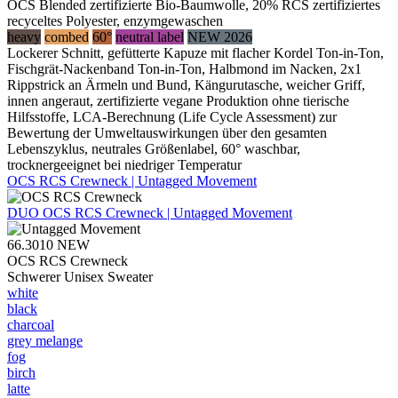
OCS Blended zertifizierte Bio-Baumwolle, 20% RCS zertifiziertes
recyceltes Polyester, enzymgewaschen
heavy
combed
60°
neutral label
NEW 2026
Lockerer Schnitt, gefütterte Kapuze mit flacher Kordel Ton-in-Ton,
Fischgrät-Nackenband Ton-in-Ton, Halbmond im Nacken, 2x1
Rippstrick an Ärmeln und Bund, Kängurutasche, weicher Griff,
innen angeraut, zertifizierte vegane Produktion ohne tierische
Hilfsstoffe, LCA-Berechnung (Life Cycle Assessment) zur
Bewertung der Umweltauswirkungen über den gesamten
Lebenszyklus, neutrales Größenlabel, 60° waschbar,
trocknergeeignet bei niedriger Temperatur
OCS RCS Crewneck | Untagged Movement
DUO
OCS RCS Crewneck | Untagged Movement
66.3010
NEW
OCS RCS Crewneck
Schwerer Unisex Sweater
white
black
charcoal
grey melange
fog
birch
latte