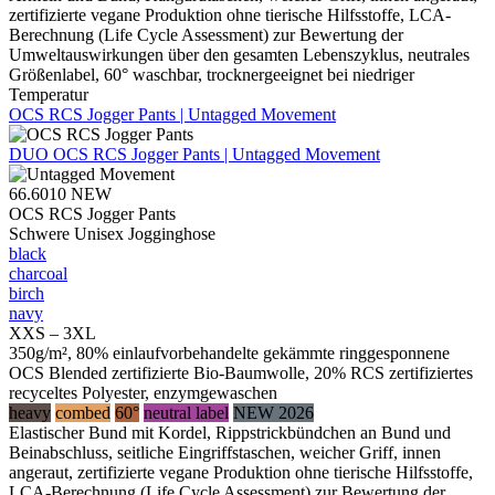
zertifizierte vegane Produktion ohne tierische Hilfsstoffe, LCA-
Berechnung (Life Cycle Assessment) zur Bewertung der
Umweltauswirkungen über den gesamten Lebenszyklus, neutrales
Größenlabel, 60° waschbar, trocknergeeignet bei niedriger
Temperatur
OCS RCS Jogger Pants | Untagged Movement
DUO
OCS RCS Jogger Pants | Untagged Movement
66.6010
NEW
OCS RCS Jogger Pants
Schwere Unisex Jogginghose
black
charcoal
birch
navy
XXS – 3XL
350g/m², 80% einlaufvorbehandelte gekämmte ringgesponnene
OCS Blended zertifizierte Bio-Baumwolle, 20% RCS zertifiziertes
recyceltes Polyester, enzymgewaschen
heavy
combed
60°
neutral label
NEW 2026
Elastischer Bund mit Kordel, Rippstrickbündchen an Bund und
Beinabschluss, seitliche Eingriffstaschen, weicher Griff, innen
angeraut, zertifizierte vegane Produktion ohne tierische Hilfsstoffe,
LCA-Berechnung (Life Cycle Assessment) zur Bewertung der