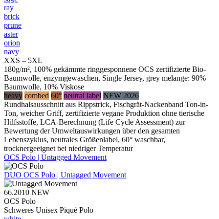
ray
brick
prune
aster
orion
navy
XXS – 5XL
180g/m², 100% gekämmte ringgesponnene OCS zertifizierte Bio-
Baumwolle, enzymgewaschen, Single Jersey, grey melange: 90%
Baumwolle, 10% Viskose
heavy
combed
60°
neutral label
NEW 2026
Rundhalsausschnitt aus Rippstrick, Fischgrät-Nackenband Ton-in-
Ton, weicher Griff, zertifizierte vegane Produktion ohne tierische
Hilfsstoffe, LCA-Berechnung (Life Cycle Assessment) zur
Bewertung der Umweltauswirkungen über den gesamten
Lebenszyklus, neutrales Größenlabel, 60° waschbar,
trocknergeeignet bei niedriger Temperatur
OCS Polo | Untagged Movement
DUO
OCS Polo | Untagged Movement
66.2010
NEW
OCS Polo
Schweres Unisex Piqué Polo
white