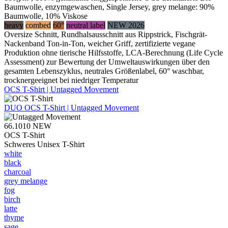
Baumwolle, enzymgewaschen, Single Jersey, grey melange: 90%
Baumwolle, 10% Viskose
heavy
combed
60°
neutral label
NEW 2026
Oversize Schnitt, Rundhalsausschnitt aus Rippstrick, Fischgrät-
Nackenband Ton-in-Ton, weicher Griff, zertifizierte vegane
Produktion ohne tierische Hilfsstoffe, LCA-Berechnung (Life Cycle
Assessment) zur Bewertung der Umweltauswirkungen über den
gesamten Lebenszyklus, neutrales Größenlabel, 60° waschbar,
trocknergeeignet bei niedriger Temperatur
OCS T-Shirt | Untagged Movement
DUO
OCS T-Shirt | Untagged Movement
66.1010
NEW
OCS T-Shirt
Schweres Unisex T-Shirt
white
black
charcoal
grey melange
fog
birch
latte
thyme
sage