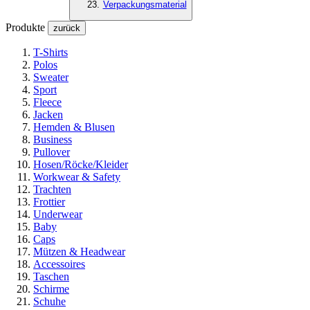
Verpackungsmaterial
Produkte
zurück
T-Shirts
Polos
Sweater
Sport
Fleece
Jacken
Hemden & Blusen
Business
Pullover
Hosen/Röcke/Kleider
Workwear & Safety
Trachten
Frottier
Underwear
Baby
Caps
Mützen & Headwear
Accessoires
Taschen
Schirme
Schuhe