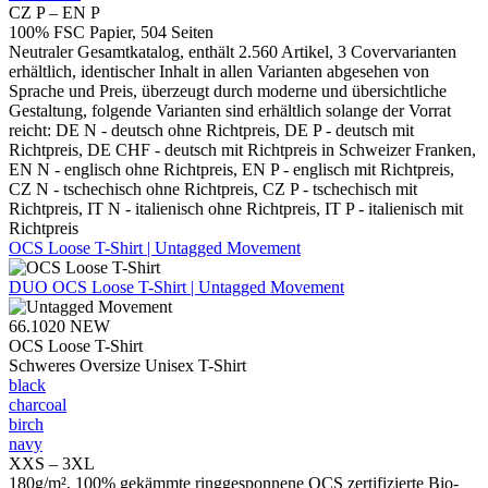
CZ P – EN P
100% FSC Papier, 504 Seiten
Neutraler Gesamtkatalog, enthält 2.560 Artikel, 3 Covervarianten
erhältlich, identischer Inhalt in allen Varianten abgesehen von
Sprache und Preis, überzeugt durch moderne und übersichtliche
Gestaltung, folgende Varianten sind erhältlich solange der Vorrat
reicht: DE N - deutsch ohne Richtpreis, DE P - deutsch mit
Richtpreis, DE CHF - deutsch mit Richtpreis in Schweizer Franken,
EN N - englisch ohne Richtpreis, EN P - englisch mit Richtpreis,
CZ N - tschechisch ohne Richtpreis, CZ P - tschechisch mit
Richtpreis, IT N - italienisch ohne Richtpreis, IT P - italienisch mit
Richtpreis
OCS Loose T-Shirt | Untagged Movement
DUO
OCS Loose T-Shirt | Untagged Movement
66.1020
NEW
OCS Loose T-Shirt
Schweres Oversize Unisex T-Shirt
black
charcoal
birch
navy
XXS – 3XL
180g/m², 100% gekämmte ringgesponnene OCS zertifizierte Bio-