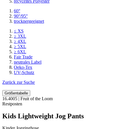
recyceltes
Polyester
60°
90°/95°
trocknergeeignet
≤ XS
≥ 3XL
≥ 4XL
≥ 5XL
≥ 6XL
Fair Trade
neutrales Label
Oeko-Tex
UV-Schutz
Zurück zur Suche
Größentabelle
16.4005 | Fruit of the Loom
Restposten
Kids Lightweight Jog Pants
Kinder Jogginghose