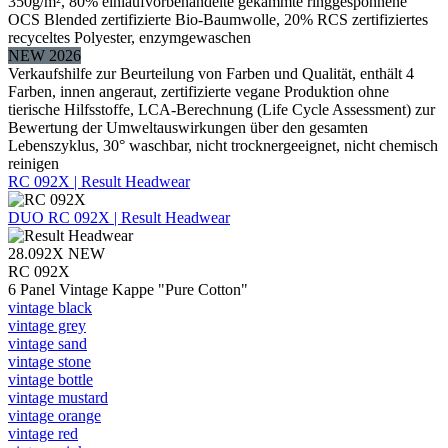
350g/m², 80% einlaufvorbehandelte gekämmte ringgesponnene
OCS Blended zertifizierte Bio-Baumwolle, 20% RCS zertifiziertes
recyceltes Polyester, enzymgewaschen
NEW 2026
Verkaufshilfe zur Beurteilung von Farben und Qualität, enthält 4
Farben, innen angeraut, zertifizierte vegane Produktion ohne
tierische Hilfsstoffe, LCA-Berechnung (Life Cycle Assessment) zur
Bewertung der Umweltauswirkungen über den gesamten
Lebenszyklus, 30° waschbar, nicht trocknergeeignet, nicht chemisch
reinigen
RC 092X | Result Headwear
DUO
RC 092X | Result Headwear
28.092X
NEW
RC 092X
6 Panel Vintage Kappe "Pure Cotton"
vintage black
vintage grey
vintage sand
vintage stone
vintage bottle
vintage mustard
vintage orange
vintage red