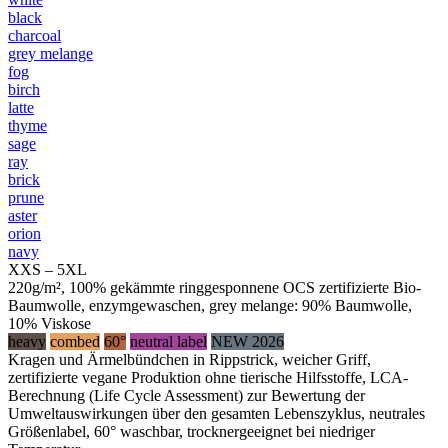
black
charcoal
grey melange
fog
birch
latte
thyme
sage
ray
brick
prune
aster
orion
navy
XXS – 5XL
220g/m², 100% gekämmte ringgesponnene OCS zertifizierte Bio-
Baumwolle, enzymgewaschen, grey melange: 90% Baumwolle,
10% Viskose
heavy
combed
60°
neutral label
NEW 2026
Kragen und Ärmelbündchen in Rippstrick, weicher Griff,
zertifizierte vegane Produktion ohne tierische Hilfsstoffe, LCA-
Berechnung (Life Cycle Assessment) zur Bewertung der
Umweltauswirkungen über den gesamten Lebenszyklus, neutrales
Größenlabel, 60° waschbar, trocknergeeignet bei niedriger