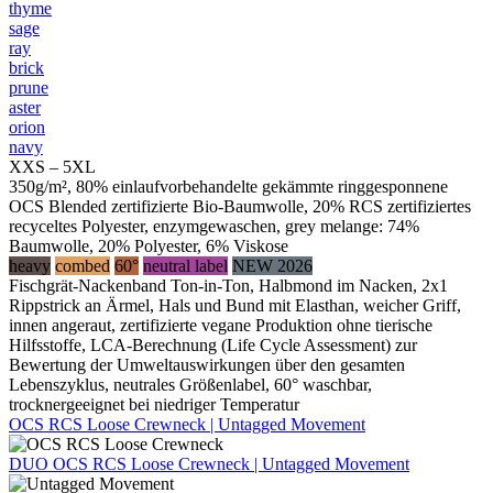
thyme
sage
ray
brick
prune
aster
orion
navy
XXS – 5XL
350g/m², 80% einlaufvorbehandelte gekämmte ringgesponnene
OCS Blended zertifizierte Bio-Baumwolle, 20% RCS zertifiziertes
recyceltes Polyester, enzymgewaschen, grey melange: 74%
Baumwolle, 20% Polyester, 6% Viskose
heavy
combed
60°
neutral label
NEW 2026
Fischgrät-Nackenband Ton-in-Ton, Halbmond im Nacken, 2x1
Rippstrick an Ärmel, Hals und Bund mit Elasthan, weicher Griff,
innen angeraut, zertifizierte vegane Produktion ohne tierische
Hilfsstoffe, LCA-Berechnung (Life Cycle Assessment) zur
Bewertung der Umweltauswirkungen über den gesamten
Lebenszyklus, neutrales Größenlabel, 60° waschbar,
trocknergeeignet bei niedriger Temperatur
OCS RCS Loose Crewneck | Untagged Movement
DUO
OCS RCS Loose Crewneck | Untagged Movement