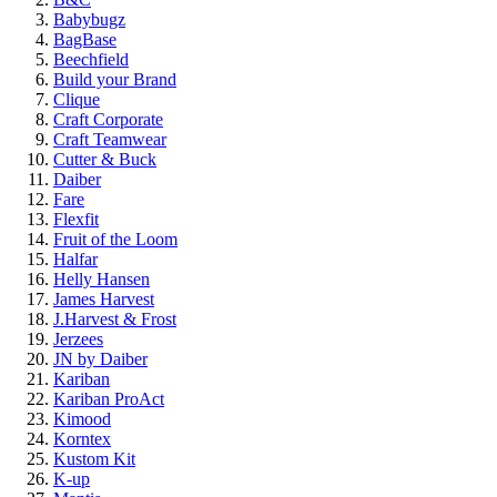
Babybugz
BagBase
Beechfield
Build your Brand
Clique
Craft Corporate
Craft Teamwear
Cutter & Buck
Daiber
Fare
Flexfit
Fruit of the Loom
Halfar
Helly Hansen
James Harvest
J.Harvest & Frost
Jerzees
JN by Daiber
Kariban
Kariban ProAct
Kimood
Korntex
Kustom Kit
K-up