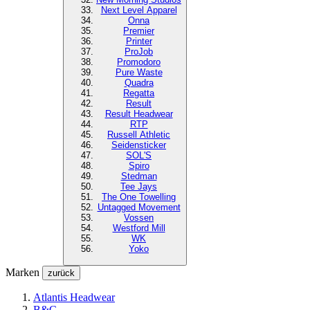
Next Level
Apparel
Onna
Premier
Printer
ProJob
Promodoro
Pure Waste
Quadra
Regatta
Result
Result Headwear
RTP
Russell Athletic
Seidensticker
SOL'S
Spiro
Stedman
Tee Jays
The One Towelling
Untagged Movement
Vossen
Westford Mill
WK
Yoko
Marken
zurück
Atlantis Headwear
B&C