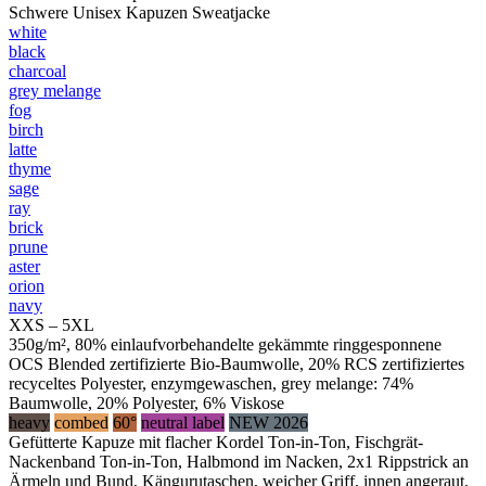
Schwere Unisex Kapuzen Sweatjacke
white
black
charcoal
grey melange
fog
birch
latte
thyme
sage
ray
brick
prune
aster
orion
navy
XXS – 5XL
350g/m², 80% einlaufvorbehandelte gekämmte ringgesponnene
OCS Blended zertifizierte Bio-Baumwolle, 20% RCS zertifiziertes
recyceltes Polyester, enzymgewaschen, grey melange: 74%
Baumwolle, 20% Polyester, 6% Viskose
heavy
combed
60°
neutral label
NEW 2026
Gefütterte Kapuze mit flacher Kordel Ton-in-Ton, Fischgrät-
Nackenband Ton-in-Ton, Halbmond im Nacken, 2x1 Rippstrick an
Ärmeln und Bund, Kängurutaschen, weicher Griff, innen angeraut,