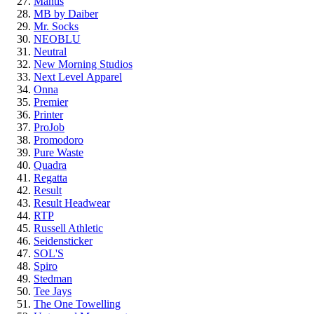
Mantis
MB by Daiber
Mr. Socks
NEOBLU
Neutral
New Morning Studios
Next Level
Apparel
Onna
Premier
Printer
ProJob
Promodoro
Pure Waste
Quadra
Regatta
Result
Result Headwear
RTP
Russell Athletic
Seidensticker
SOL'S
Spiro
Stedman
Tee Jays
The One Towelling