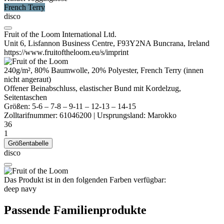
French Terry
disco
Fruit of the Loom International Ltd.
Unit 6, Lisfannon Business Centre, F93Y2NA Buncrana, Ireland
https://www.fruitoftheloom.eu/s/imprint
240g/m², 80% Baumwolle, 20%
Polyester
,
French Terry
(innen
nicht angeraut)
Offener Beinabschluss, elastischer Bund mit Kordelzug,
Seitentaschen
Größen:
5-6
–
7-8
–
9-11
–
12-13
–
14-15
Zolltarifnummer:
61046200
|
Ursprungsland:
Marokko
36
1
Größentabelle
disco
Das Produkt ist in den folgenden Farben verfügbar:
deep navy
Passende Familienprodukte