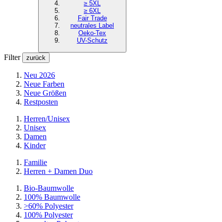
≥ 5XL
≥ 6XL
Fair Trade
neutrales Label
Oeko-Tex
UV-Schutz
Filter
zurück
Neu 2026
Neue Farben
Neue Größen
Restposten
Herren/Unisex
Unisex
Damen
Kinder
Familie
Herren + Damen Duo
Bio-Baumwolle
100% Baumwolle
>60% Polyester
100% Polyester