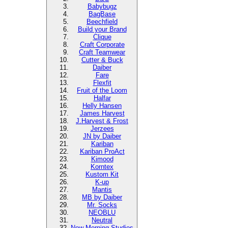
Babybugz
BagBase
Beechfield
Build your Brand
Clique
Craft Corporate
Craft Teamwear
Cutter & Buck
Daiber
Fare
Flexfit
Fruit of the Loom
Halfar
Helly Hansen
James Harvest
J.Harvest & Frost
Jerzees
JN by Daiber
Kariban
Kariban ProAct
Kimood
Korntex
Kustom Kit
K-up
Mantis
MB by Daiber
Mr. Socks
NEOBLU
Neutral
New Morning Studios