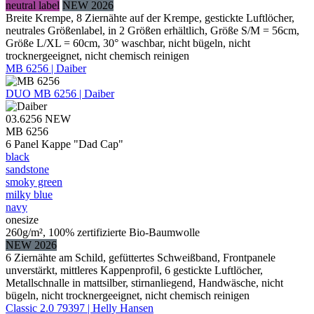
neutral label
NEW 2026
Breite Krempe, 8 Ziernähte auf der Krempe, gestickte Luftlöcher,
neutrales Größenlabel, in 2 Größen erhältlich, Größe S/M = 56cm,
Größe L/XL = 60cm, 30° waschbar, nicht bügeln, nicht
trocknergeeignet, nicht chemisch reinigen
MB 6256 | Daiber
DUO
MB 6256 | Daiber
03.6256
NEW
MB 6256
6 Panel Kappe "Dad Cap"
black
sandstone
smoky green
milky blue
navy
onesize
260g/m², 100% zertifizierte Bio-Baumwolle
NEW 2026
6 Ziernähte am Schild, gefüttertes Schweißband, Frontpanele
unverstärkt, mittleres Kappenprofil, 6 gestickte Luftlöcher,
Metallschnalle in mattsilber, stirnanliegend, Handwäsche, nicht
bügeln, nicht trocknergeeignet, nicht chemisch reinigen
Classic 2.0 79397 | Helly Hansen