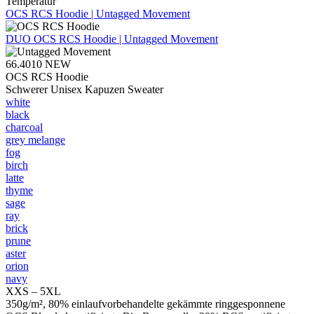
Temperatur
OCS RCS Hoodie | Untagged Movement
DUO
OCS RCS Hoodie | Untagged Movement
66.4010
NEW
OCS RCS Hoodie
Schwerer Unisex Kapuzen Sweater
white
black
charcoal
grey melange
fog
birch
latte
thyme
sage
ray
brick
prune
aster
orion
navy
XXS – 5XL
350g/m², 80% einlaufvorbehandelte gekämmte ringgesponnene