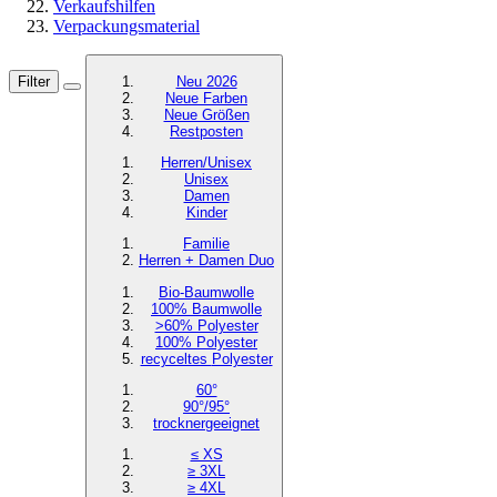
Verkaufshilfen
Verpackungsmaterial
Filter
Neu 2026
Neue Farben
Neue Größen
Restposten
Herren/Unisex
Unisex
Damen
Kinder
Familie
Herren + Damen Duo
Bio-Baumwolle
100% Baumwolle
>60% Polyester
100% Polyester
recyceltes
Polyester
60°
90°/95°
trocknergeeignet
≤ XS
≥ 3XL
≥ 4XL