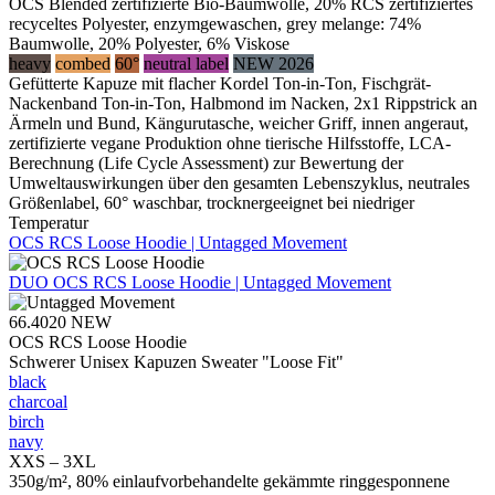
OCS Blended zertifizierte Bio-Baumwolle, 20% RCS zertifiziertes
recyceltes Polyester, enzymgewaschen, grey melange: 74%
Baumwolle, 20% Polyester, 6% Viskose
heavy
combed
60°
neutral label
NEW 2026
Gefütterte Kapuze mit flacher Kordel Ton-in-Ton, Fischgrät-
Nackenband Ton-in-Ton, Halbmond im Nacken, 2x1 Rippstrick an
Ärmeln und Bund, Kängurutasche, weicher Griff, innen angeraut,
zertifizierte vegane Produktion ohne tierische Hilfsstoffe, LCA-
Berechnung (Life Cycle Assessment) zur Bewertung der
Umweltauswirkungen über den gesamten Lebenszyklus, neutrales
Größenlabel, 60° waschbar, trocknergeeignet bei niedriger
Temperatur
OCS RCS Loose Hoodie | Untagged Movement
DUO
OCS RCS Loose Hoodie | Untagged Movement
66.4020
NEW
OCS RCS Loose Hoodie
Schwerer Unisex Kapuzen Sweater "Loose Fit"
black
charcoal
birch
navy
XXS – 3XL
350g/m², 80% einlaufvorbehandelte gekämmte ringgesponnene