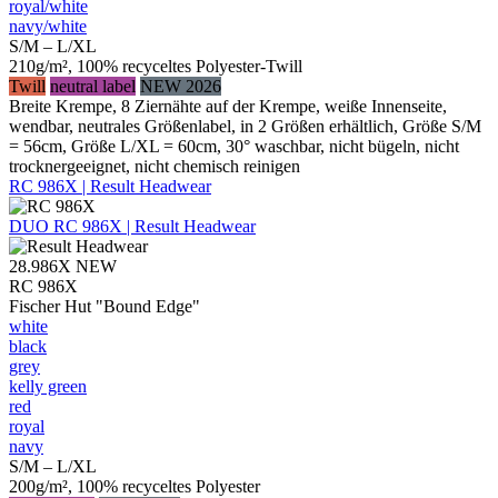
royal/​white
navy/​white
S/M – L/XL
210g/m², 100% recyceltes Polyester-Twill
Twill
neutral label
NEW 2026
Breite Krempe, 8 Ziernähte auf der Krempe, weiße Innenseite,
wendbar, neutrales Größenlabel, in 2 Größen erhältlich, Größe S/M
= 56cm, Größe L/XL = 60cm, 30° waschbar, nicht bügeln, nicht
trocknergeeignet, nicht chemisch reinigen
RC 986X | Result Headwear
DUO
RC 986X | Result Headwear
28.986X
NEW
RC 986X
Fischer Hut "Bound Edge"
white
black
grey
kelly green
red
royal
navy
S/M – L/XL
200g/m², 100% recyceltes Polyester