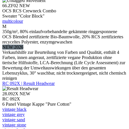
66.ZF02
NEW
OCS RCS Crewneck Combo
Sweater "Color Block"
multicolour
M
350g/m², 80% einlaufvorbehandelte gekämmte ringgesponnene
OCS Blended zertifizierte Bio-Baumwolle, 20% RCS zertifiziertes
recyceltes Polyester, enzymgewaschen
NEW 2026
Verkaufshilfe zur Beurteilung von Farben und Qualität, enthält 4
Farben, innen angeraut, zertifizierte vegane Produktion ohne
tierische Hilfsstoffe, LCA-Berechnung (Life Cycle Assessment) zur
Bewertung der Umweltauswirkungen über den gesamten
Lebenszyklus, 30° waschbar, nicht trocknergeeignet, nicht chemisch
reinigen
RC 092X | Result Headwear
28.092X
NEW
RC 092X
6 Panel Vintage Kappe "Pure Cotton"
vintage black
vintage grey
vintage sand
vintage stone