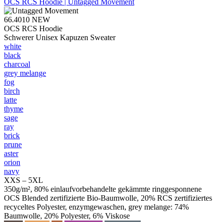
OCS RCS Hoodie | Untagged Movement
66.4010
NEW
OCS RCS Hoodie
Schwerer Unisex Kapuzen Sweater
white
black
charcoal
grey melange
fog
birch
latte
thyme
sage
ray
brick
prune
aster
orion
navy
XXS – 5XL
350g/m², 80% einlaufvorbehandelte gekämmte ringgesponnene
OCS Blended zertifizierte Bio-Baumwolle, 20% RCS zertifiziertes
recyceltes Polyester, enzymgewaschen, grey melange: 74%
Baumwolle, 20% Polyester, 6% Viskose