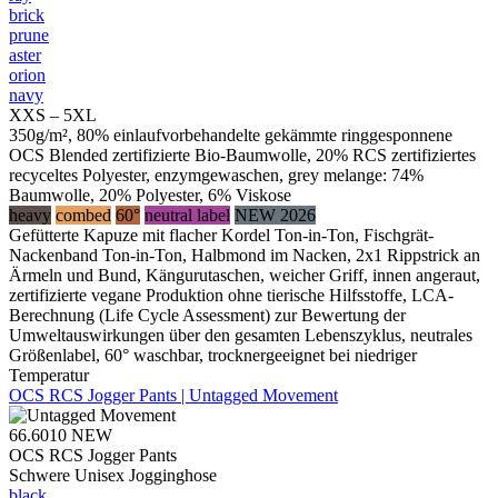
brick
prune
aster
orion
navy
XXS – 5XL
350g/m², 80% einlaufvorbehandelte gekämmte ringgesponnene
OCS Blended zertifizierte Bio-Baumwolle, 20% RCS zertifiziertes
recyceltes Polyester, enzymgewaschen, grey melange: 74%
Baumwolle, 20% Polyester, 6% Viskose
heavy
combed
60°
neutral label
NEW 2026
Gefütterte Kapuze mit flacher Kordel Ton-in-Ton, Fischgrät-
Nackenband Ton-in-Ton, Halbmond im Nacken, 2x1 Rippstrick an
Ärmeln und Bund, Kängurutaschen, weicher Griff, innen angeraut,
zertifizierte vegane Produktion ohne tierische Hilfsstoffe, LCA-
Berechnung (Life Cycle Assessment) zur Bewertung der
Umweltauswirkungen über den gesamten Lebenszyklus, neutrales
Größenlabel, 60° waschbar, trocknergeeignet bei niedriger
Temperatur
OCS RCS Jogger Pants | Untagged Movement
66.6010
NEW
OCS RCS Jogger Pants
Schwere Unisex Jogginghose
black