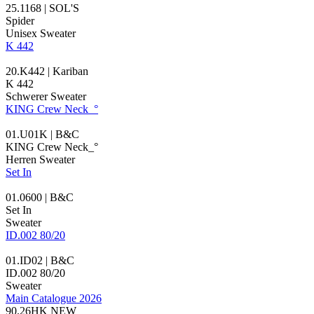
25.1168 | SOL'S
Spider
Unisex Sweater
K 442
20.K442 | Kariban
K 442
Schwerer Sweater
KING Crew Neck_°
01.U01K | B&C
KING Crew Neck_°
Herren Sweater
Set In
01.0600 | B&C
Set In
Sweater
ID.002 80/20
01.ID02 | B&C
ID.002 80/20
Sweater
Main Catalogue 2026
90.26HK
NEW