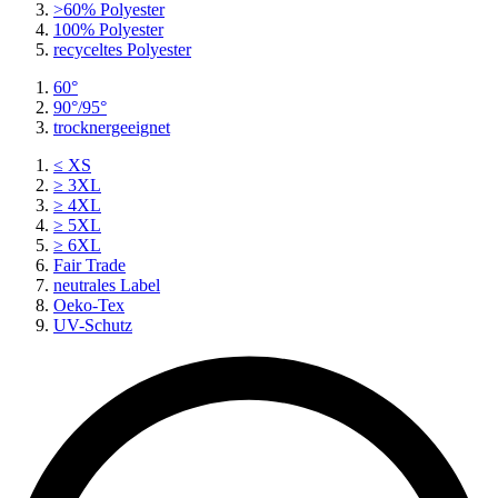
>60% Polyester
100% Polyester
recyceltes
Polyester
60°
90°/95°
trocknergeeignet
≤ XS
≥ 3XL
≥ 4XL
≥ 5XL
≥ 6XL
Fair Trade
neutrales Label
Oeko-Tex
UV-Schutz