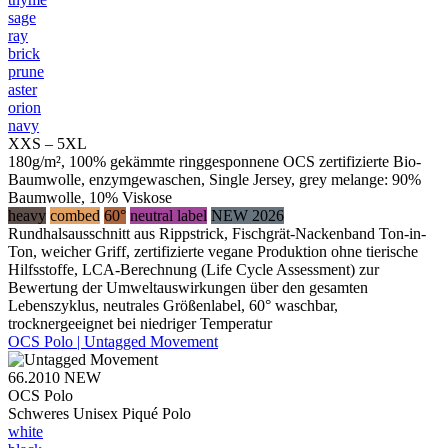
sage
ray
brick
prune
aster
orion
navy
XXS – 5XL
180g/m², 100% gekämmte ringgesponnene OCS zertifizierte Bio-
Baumwolle, enzymgewaschen, Single Jersey, grey melange: 90%
Baumwolle, 10% Viskose
heavy
combed
60°
neutral label
NEW 2026
Rundhalsausschnitt aus Rippstrick, Fischgrät-Nackenband Ton-in-
Ton, weicher Griff, zertifizierte vegane Produktion ohne tierische
Hilfsstoffe, LCA-Berechnung (Life Cycle Assessment) zur
Bewertung der Umweltauswirkungen über den gesamten
Lebenszyklus, neutrales Größenlabel, 60° waschbar,
trocknergeeignet bei niedriger Temperatur
OCS Polo | Untagged Movement
66.2010
NEW
OCS Polo
Schweres Unisex Piqué Polo
white