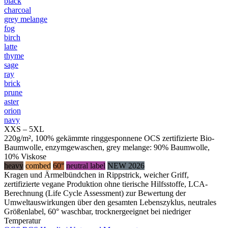
black
charcoal
grey melange
fog
birch
latte
thyme
sage
ray
brick
prune
aster
orion
navy
XXS – 5XL
220g/m², 100% gekämmte ringgesponnene OCS zertifizierte Bio-
Baumwolle, enzymgewaschen, grey melange: 90% Baumwolle,
10% Viskose
heavy
combed
60°
neutral label
NEW 2026
Kragen und Ärmelbündchen in Rippstrick, weicher Griff,
zertifizierte vegane Produktion ohne tierische Hilfsstoffe, LCA-
Berechnung (Life Cycle Assessment) zur Bewertung der
Umweltauswirkungen über den gesamten Lebenszyklus, neutrales
Größenlabel, 60° waschbar, trocknergeeignet bei niedriger
Temperatur