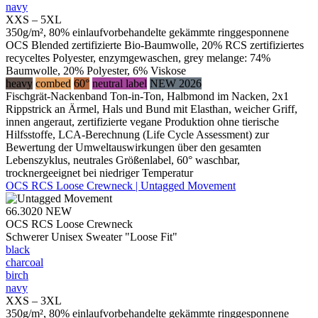
navy
XXS – 5XL
350g/m², 80% einlaufvorbehandelte gekämmte ringgesponnene
OCS Blended zertifizierte Bio-Baumwolle, 20% RCS zertifiziertes
recyceltes Polyester, enzymgewaschen, grey melange: 74%
Baumwolle, 20% Polyester, 6% Viskose
heavy
combed
60°
neutral label
NEW 2026
Fischgrät-Nackenband Ton-in-Ton, Halbmond im Nacken, 2x1
Rippstrick an Ärmel, Hals und Bund mit Elasthan, weicher Griff,
innen angeraut, zertifizierte vegane Produktion ohne tierische
Hilfsstoffe, LCA-Berechnung (Life Cycle Assessment) zur
Bewertung der Umweltauswirkungen über den gesamten
Lebenszyklus, neutrales Größenlabel, 60° waschbar,
trocknergeeignet bei niedriger Temperatur
OCS RCS Loose Crewneck | Untagged Movement
66.3020
NEW
OCS RCS Loose Crewneck
Schwerer Unisex Sweater "Loose Fit"
black
charcoal
birch
navy
XXS – 3XL
350g/m², 80% einlaufvorbehandelte gekämmte ringgesponnene