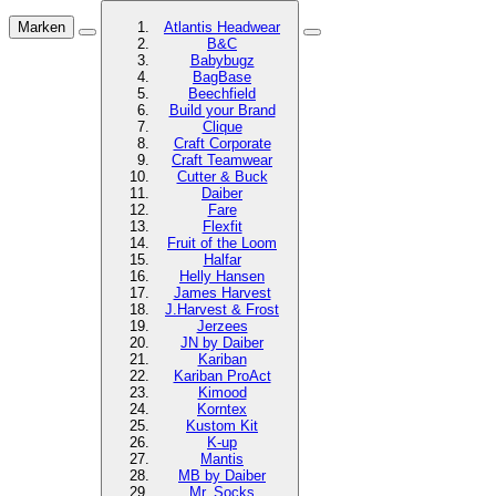
Marken
Atlantis Headwear
B&C
Babybugz
BagBase
Beechfield
Build your Brand
Clique
Craft Corporate
Craft Teamwear
Cutter & Buck
Daiber
Fare
Flexfit
Fruit of the Loom
Halfar
Helly Hansen
James Harvest
J.Harvest & Frost
Jerzees
JN by Daiber
Kariban
Kariban ProAct
Kimood
Korntex
Kustom Kit
K-up
Mantis
MB by Daiber
Mr. Socks