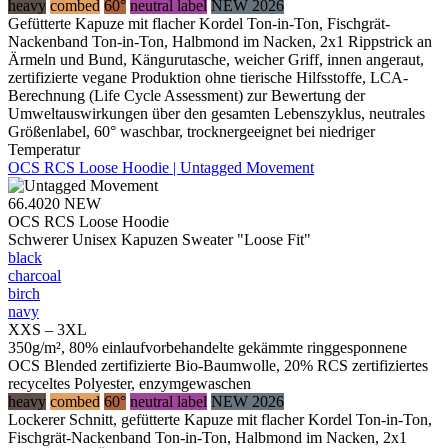
heavy
combed
60°
neutral label
NEW 2026
Gefütterte Kapuze mit flacher Kordel Ton-in-Ton, Fischgrät-
Nackenband Ton-in-Ton, Halbmond im Nacken, 2x1 Rippstrick an
Ärmeln und Bund, Kängurutasche, weicher Griff, innen angeraut,
zertifizierte vegane Produktion ohne tierische Hilfsstoffe, LCA-
Berechnung (Life Cycle Assessment) zur Bewertung der
Umweltauswirkungen über den gesamten Lebenszyklus, neutrales
Größenlabel, 60° waschbar, trocknergeeignet bei niedriger
Temperatur
OCS RCS Loose Hoodie | Untagged Movement
66.4020
NEW
OCS RCS Loose Hoodie
Schwerer Unisex Kapuzen Sweater "Loose Fit"
black
charcoal
birch
navy
XXS – 3XL
350g/m², 80% einlaufvorbehandelte gekämmte ringgesponnene
OCS Blended zertifizierte Bio-Baumwolle, 20% RCS zertifiziertes
recyceltes Polyester, enzymgewaschen
heavy
combed
60°
neutral label
NEW 2026
Lockerer Schnitt, gefütterte Kapuze mit flacher Kordel Ton-in-Ton,
Fischgrät-Nackenband Ton-in-Ton, Halbmond im Nacken, 2x1