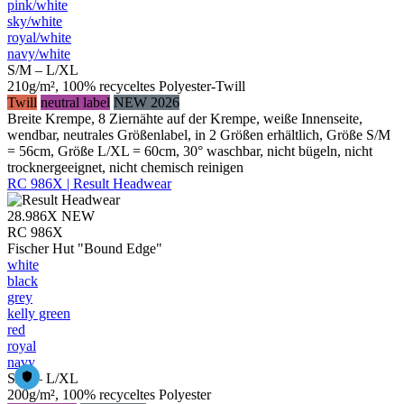
pink/​white
sky/​white
royal/​white
navy/​white
S/M – L/XL
210g/m², 100% recyceltes Polyester-Twill
Twill
neutral label
NEW 2026
Breite Krempe, 8 Ziernähte auf der Krempe, weiße Innenseite,
wendbar, neutrales Größenlabel, in 2 Größen erhältlich, Größe S/M
= 56cm, Größe L/XL = 60cm, 30° waschbar, nicht bügeln, nicht
trocknergeeignet, nicht chemisch reinigen
RC 986X | Result Headwear
28.986X
NEW
RC 986X
Fischer Hut "Bound Edge"
white
black
grey
kelly green
red
royal
navy
S/M – L/XL
200g/m², 100% recyceltes Polyester