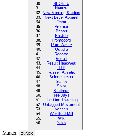
NEOBLU
Neutral
New Morning Studios
Next Level
Apparel
Onna
Premier
Printer
ProJob
Promodoro
Pure Waste
Quadra
Regatta
Result
Result Headwear
RTP
Russell Athletic
Seidensticker
SOL'S
Spiro
Stedman
Tee Jays
The One Towelling
Untagged Movement
Vossen
Westford Mill
WK
Yoko
Marken
zurück