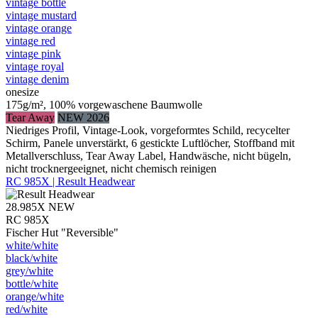
vintage bottle
vintage mustard
vintage orange
vintage red
vintage pink
vintage royal
vintage denim
onesize
175g/m², 100% vorgewaschene Baumwolle
Tear Away
NEW 2026
Niedriges Profil, Vintage-Look, vorgeformtes Schild, recycelter
Schirm, Panele unverstärkt, 6 gestickte Luftlöcher, Stoffband mit
Metallverschluss, Tear Away Label, Handwäsche, nicht bügeln,
nicht trocknergeeignet, nicht chemisch reinigen
RC 985X | Result Headwear
28.985X
NEW
RC 985X
Fischer Hut "Reversible"
white/​white
black/​white
grey/​white
bottle/​white
orange/​white
red/​white