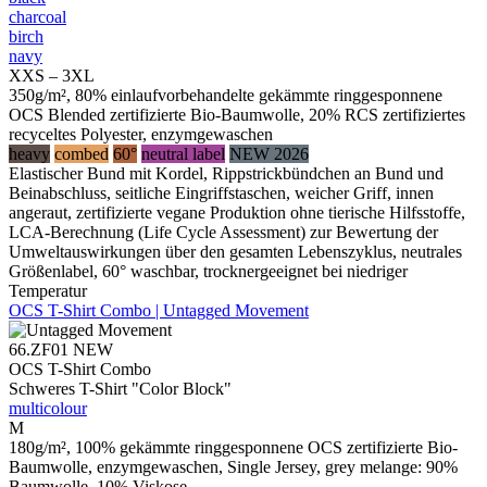
charcoal
birch
navy
XXS – 3XL
350g/m², 80% einlaufvorbehandelte gekämmte ringgesponnene
OCS Blended zertifizierte Bio-Baumwolle, 20% RCS zertifiziertes
recyceltes Polyester, enzymgewaschen
heavy
combed
60°
neutral label
NEW 2026
Elastischer Bund mit Kordel, Rippstrickbündchen an Bund und
Beinabschluss, seitliche Eingriffstaschen, weicher Griff, innen
angeraut, zertifizierte vegane Produktion ohne tierische Hilfsstoffe,
LCA-Berechnung (Life Cycle Assessment) zur Bewertung der
Umweltauswirkungen über den gesamten Lebenszyklus, neutrales
Größenlabel, 60° waschbar, trocknergeeignet bei niedriger
Temperatur
OCS T-Shirt Combo | Untagged Movement
66.ZF01
NEW
OCS T-Shirt Combo
Schweres T-Shirt "Color Block"
multicolour
M
180g/m², 100% gekämmte ringgesponnene OCS zertifizierte Bio-
Baumwolle, enzymgewaschen, Single Jersey, grey melange: 90%
Baumwolle, 10% Viskose