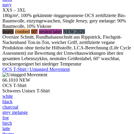
navy
XXS – 3XL
180g/m², 100% gekämmte ringgesponnene OCS zertifizierte Bio-
Baumwolle, enzymgewaschen, Single Jersey, grey melange: 90%
Baumwolle, 10% Viskose
heavy
combed
60°
neutral label
NEW 2026
Oversize Schnitt, Rundhalsausschnitt aus Rippstrick, Fischgrät-
Nackenband Ton-in-Ton, weicher Griff, zertifizierte vegane
Produktion ohne tierische Hilfsstoffe, LCA-Berechnung (Life Cycle
Assessment) zur Bewertung der Umweltauswirkungen über den
gesamten Lebenszyklus, neutrales Größenlabel, 60° waschbar,
trocknergeeignet bei niedriger Temperatur
OCS T-Shirt | Untagged Movement
66.1010
NEW
OCS T-Shirt
Schweres Unisex T-Shirt
white
black
charcoal
grey melange
fog
birch
latte
thyme