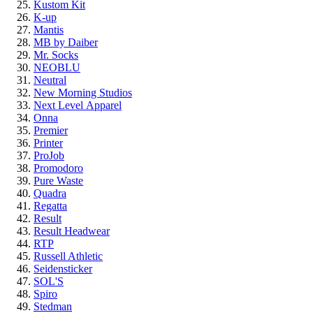
Kustom Kit
K-up
Mantis
MB by Daiber
Mr. Socks
NEOBLU
Neutral
New Morning Studios
Next Level
Apparel
Onna
Premier
Printer
ProJob
Promodoro
Pure Waste
Quadra
Regatta
Result
Result Headwear
RTP
Russell Athletic
Seidensticker
SOL'S
Spiro
Stedman