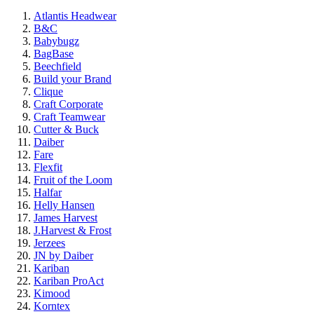
Atlantis Headwear
B&C
Babybugz
BagBase
Beechfield
Build your Brand
Clique
Craft Corporate
Craft Teamwear
Cutter & Buck
Daiber
Fare
Flexfit
Fruit of the Loom
Halfar
Helly Hansen
James Harvest
J.Harvest & Frost
Jerzees
JN by Daiber
Kariban
Kariban ProAct
Kimood
Korntex