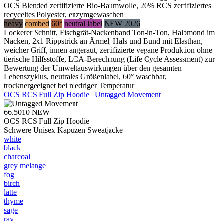
OCS Blended zertifizierte Bio-Baumwolle, 20% RCS zertifiziertes
recyceltes Polyester, enzymgewaschen
heavy
combed
60°
neutral label
NEW 2026
Lockerer Schnitt, Fischgrät-Nackenband Ton-in-Ton, Halbmond im
Nacken, 2x1 Rippstrick an Ärmel, Hals und Bund mit Elasthan,
weicher Griff, innen angeraut, zertifizierte vegane Produktion ohne
tierische Hilfsstoffe, LCA-Berechnung (Life Cycle Assessment) zur
Bewertung der Umweltauswirkungen über den gesamten
Lebenszyklus, neutrales Größenlabel, 60° waschbar,
trocknergeeignet bei niedriger Temperatur
OCS RCS Full Zip Hoodie | Untagged Movement
66.5010
NEW
OCS RCS Full Zip Hoodie
Schwere Unisex Kapuzen Sweatjacke
white
black
charcoal
grey melange
fog
birch
latte
thyme
sage
ray