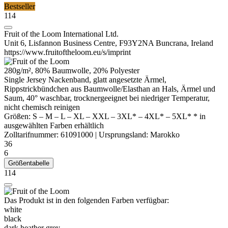
Bestseller
114
Fruit of the Loom International Ltd.
Unit 6, Lisfannon Business Centre, F93Y2NA Buncrana, Ireland
https://www.fruitoftheloom.eu/s/imprint
280g/m², 80% Baumwolle, 20%
Polyester
Single Jersey
Nackenband
, glatt angesetzte Ärmel,
Rippstrickbündchen aus Baumwolle/
Elasthan
an Hals, Ärmel und
Saum, 40° waschbar, trocknergeeignet bei niedriger Temperatur,
nicht chemisch reinigen
Größen:
S
–
M
–
L
–
XL
–
XXL
–
3XL*
–
4XL*
–
5XL*
* in
ausgewählten Farben erhältlich
Zolltarifnummer:
61091000
|
Ursprungsland:
Marokko
36
6
Größentabelle
114
Das Produkt ist in den folgenden Farben verfügbar:
white
black
dark heather grey