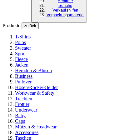
Schirme
Schuhe
Verkaufshilfen
Verpackungsmaterial
Produkte
zurück
T-Shirts
Polos
Sweater
Sport
Fleece
Jacken
Hemden & Blusen
Business
Pullover
Hosen/Röcke/Kleider
Workwear & Safety
Trachten
Frottier
Underwear
Baby
Caps
Mützen & Headwear
Accessoires
Taschen