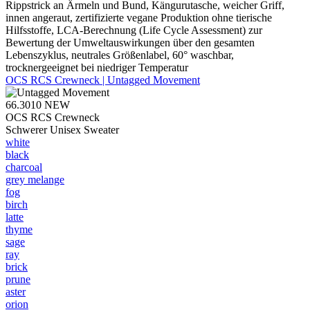
Rippstrick an Ärmeln und Bund, Kängurutasche, weicher Griff,
innen angeraut, zertifizierte vegane Produktion ohne tierische
Hilfsstoffe, LCA-Berechnung (Life Cycle Assessment) zur
Bewertung der Umweltauswirkungen über den gesamten
Lebenszyklus, neutrales Größenlabel, 60° waschbar,
trocknergeeignet bei niedriger Temperatur
OCS RCS Crewneck | Untagged Movement
66.3010
NEW
OCS RCS Crewneck
Schwerer Unisex Sweater
white
black
charcoal
grey melange
fog
birch
latte
thyme
sage
ray
brick
prune
aster
orion