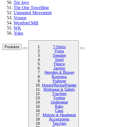
Tee Jays
The One Towelling
Untagged Movement
Vossen
Westford Mill
WK
Yoko
Produkte
T-Shirts
Polos
Sweater
Sport
Fleece
Jacken
Hemden & Blusen
Business
Pullover
Hosen/Röcke/Kleider
Workwear & Safety
Trachten
Frottier
Underwear
Baby
Caps
Mützen & Headwear
Accessoires
Taschen