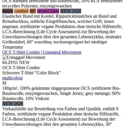
OCS Blended zertifizierte Bio-Baumwolle, 20% RCS zertifiziertes
recyceltes Polyester, enzymgewaschen
heavy
combed
60°
neutral label
NEW 2026
Elastischer Bund mit Kordel, Rippstrickbündchen an Bund und
Beinabschluss, seitliche Eingriffstaschen, weicher Griff, innen
angeraut, zertifizierte vegane Produktion ohne tierische Hilfsstoffe,
LCA-Berechnung (Life Cycle Assessment) zur Bewertung der
Umweltauswirkungen über den gesamten Lebenszyklus, neutrales
Größenlabel, 60° waschbar, trocknergeeignet bei niedriger
Temperatur
OCS T-Shirt Combo | Untagged Movement
66.ZF01
NEW
OCS T-Shirt Combo
Schweres T-Shirt "Color Block"
multicolour
M
180g/m², 100% gekämmte ringgesponnene OCS zertifizierte Bio-
Baumwolle, enzymgewaschen, Single Jersey, grey melange: 90%
Baumwolle, 10% Viskose
NEW 2026
Verkaufshilfe zur Beurteilung von Farben und Qualität, enthält 9
Farben, zertifizierte vegane Produktion ohne tierische Hilfsstoffe,
LCA-Berechnung (Life Cycle Assessment) zur Bewertung der
Umweltauswirkungen über den gesamten Lebenszyklus, 30°