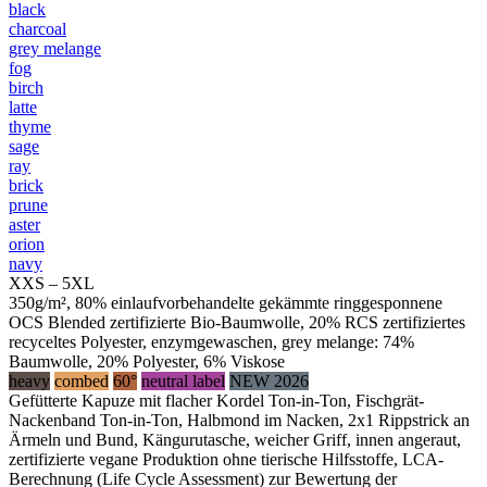
black
charcoal
grey melange
fog
birch
latte
thyme
sage
ray
brick
prune
aster
orion
navy
XXS – 5XL
350g/m², 80% einlaufvorbehandelte gekämmte ringgesponnene
OCS Blended zertifizierte Bio-Baumwolle, 20% RCS zertifiziertes
recyceltes Polyester, enzymgewaschen, grey melange: 74%
Baumwolle, 20% Polyester, 6% Viskose
heavy
combed
60°
neutral label
NEW 2026
Gefütterte Kapuze mit flacher Kordel Ton-in-Ton, Fischgrät-
Nackenband Ton-in-Ton, Halbmond im Nacken, 2x1 Rippstrick an
Ärmeln und Bund, Kängurutasche, weicher Griff, innen angeraut,
zertifizierte vegane Produktion ohne tierische Hilfsstoffe, LCA-
Berechnung (Life Cycle Assessment) zur Bewertung der