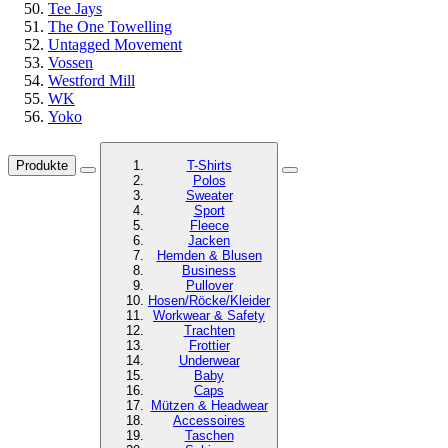
Tee Jays
The One Towelling
Untagged Movement
Vossen
Westford Mill
WK
Yoko
Produkte
T-Shirts
Polos
Sweater
Sport
Fleece
Jacken
Hemden & Blusen
Business
Pullover
Hosen/Röcke/Kleider
Workwear & Safety
Trachten
Frottier
Underwear
Baby
Caps
Mützen & Headwear
Accessoires
Taschen