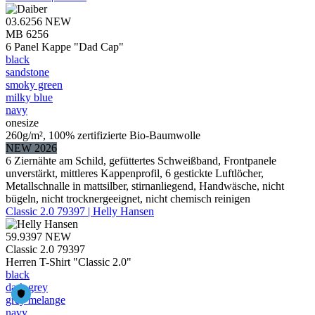
03.6256
NEW
MB 6256
6 Panel Kappe "Dad Cap"
black
sandstone
smoky green
milky blue
navy
onesize
260g/m², 100% zertifizierte Bio-Baumwolle
NEW 2026
6 Ziernähte am Schild, gefüttertes Schweißband, Frontpanele
unverstärkt, mittleres Kappenprofil, 6 gestickte Luftlöcher,
Metallschnalle in mattsilber, stirnanliegend, Handwäsche, nicht
bügeln, nicht trocknergeeignet, nicht chemisch reinigen
Classic 2.0 79397 | Helly Hansen
59.9397
NEW
Classic 2.0 79397
Herren T-Shirt "Classic 2.0"
black
dark grey
grey melange
navy