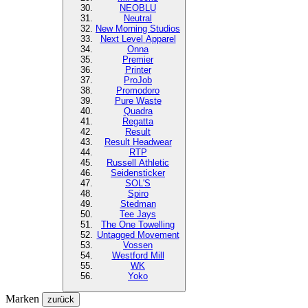
NEOBLU
Neutral
New Morning Studios
Next Level
Apparel
Onna
Premier
Printer
ProJob
Promodoro
Pure Waste
Quadra
Regatta
Result
Result Headwear
RTP
Russell Athletic
Seidensticker
SOL'S
Spiro
Stedman
Tee Jays
The One Towelling
Untagged Movement
Vossen
Westford Mill
WK
Yoko
Marken
zurück