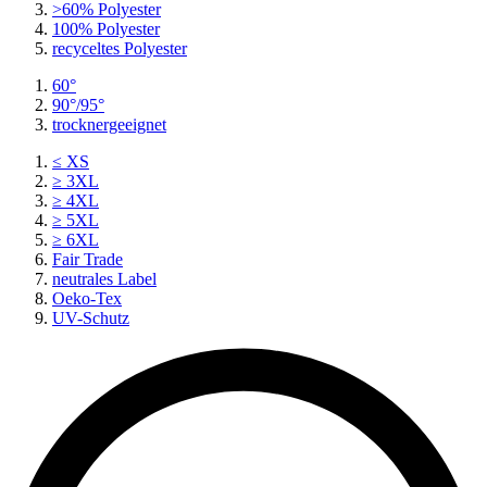
>60% Polyester
100% Polyester
recyceltes
Polyester
60°
90°/95°
trocknergeeignet
≤ XS
≥ 3XL
≥ 4XL
≥ 5XL
≥ 6XL
Fair Trade
neutrales Label
Oeko-Tex
UV-Schutz