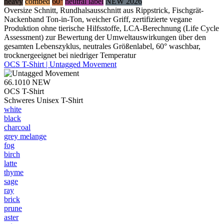
heavy
combed
60°
neutral label
NEW 2026
Oversize Schnitt, Rundhalsausschnitt aus Rippstrick, Fischgrät-
Nackenband Ton-in-Ton, weicher Griff, zertifizierte vegane
Produktion ohne tierische Hilfsstoffe, LCA-Berechnung (Life Cycle
Assessment) zur Bewertung der Umweltauswirkungen über den
gesamten Lebenszyklus, neutrales Größenlabel, 60° waschbar,
trocknergeeignet bei niedriger Temperatur
OCS T-Shirt | Untagged Movement
66.1010
NEW
OCS T-Shirt
Schweres Unisex T-Shirt
white
black
charcoal
grey melange
fog
birch
latte
thyme
sage
ray
brick
prune
aster