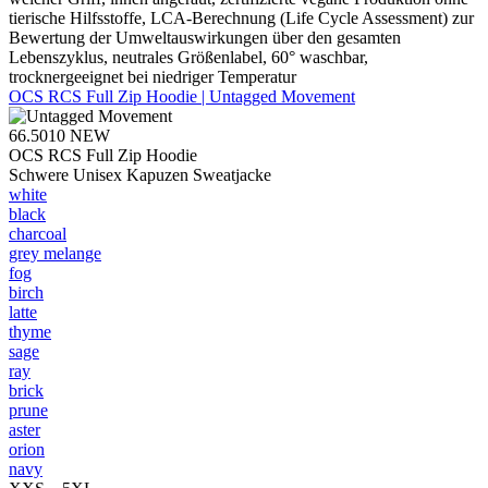
tierische Hilfsstoffe, LCA-Berechnung (Life Cycle Assessment) zur
Bewertung der Umweltauswirkungen über den gesamten
Lebenszyklus, neutrales Größenlabel, 60° waschbar,
trocknergeeignet bei niedriger Temperatur
OCS RCS Full Zip Hoodie | Untagged Movement
66.5010
NEW
OCS RCS Full Zip Hoodie
Schwere Unisex Kapuzen Sweatjacke
white
black
charcoal
grey melange
fog
birch
latte
thyme
sage
ray
brick
prune
aster
orion
navy