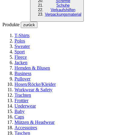
Schirme
Schuhe
Verkaufshilfen
Verpackungsmaterial
Produkte
zurück
T-Shirts
Polos
Sweater
Sport
Fleece
Jacken
Hemden & Blusen
Business
Pullover
Hosen/Röcke/Kleider
Workwear & Safety
Trachten
Frottier
Underwear
Baby
Caps
Mützen & Headwear
Accessoires
Taschen