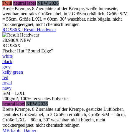
Twill
neutral label
NEW 2026
Breite Krempe, 8 Ziernähte auf der Krempe, weiße Innenseite,
wendbar, neutrales Größenlabel, in 2 Größen erhältlich, Größe S/M
= 56cm, Größe L/XL = 60cm, 30° waschbar, nicht bügeln, nicht
trocknergeeignet, nicht chemisch reinigen
RC 986X | Result Headwear
28.986X
NEW
RC 986X
Fischer Hut "Bound Edge"
white
black
grey
kelly green
red
royal
navy
S/M – L/XL
200g/m², 100% recyceltes Polyester
neutral label
NEW 2026
Breite Krempe, 8 Ziernähte auf der Krempe, gestickte Luftlöcher,
neutrales Größenlabel, in 2 Größen erhältlich, Größe S/M = 56cm,
Größe L/XL = 60cm, 30° waschbar, nicht bügeln, nicht
trocknergeeignet, nicht chemisch reinigen
MB 6256 | Daiber