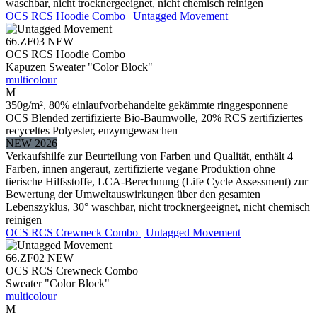
waschbar, nicht trocknergeeignet, nicht chemisch reinigen
OCS RCS Hoodie Combo | Untagged Movement
66.ZF03
NEW
OCS RCS Hoodie Combo
Kapuzen Sweater "Color Block"
multicolour
M
350g/m², 80% einlaufvorbehandelte gekämmte ringgesponnene
OCS Blended zertifizierte Bio-Baumwolle, 20% RCS zertifiziertes
recyceltes Polyester, enzymgewaschen
NEW 2026
Verkaufshilfe zur Beurteilung von Farben und Qualität, enthält 4
Farben, innen angeraut, zertifizierte vegane Produktion ohne
tierische Hilfsstoffe, LCA-Berechnung (Life Cycle Assessment) zur
Bewertung der Umweltauswirkungen über den gesamten
Lebenszyklus, 30° waschbar, nicht trocknergeeignet, nicht chemisch
reinigen
OCS RCS Crewneck Combo | Untagged Movement
66.ZF02
NEW
OCS RCS Crewneck Combo
Sweater "Color Block"
multicolour
M