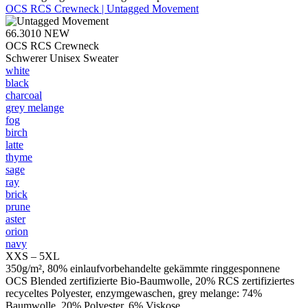
OCS RCS Crewneck | Untagged Movement
66.3010
NEW
OCS RCS Crewneck
Schwerer Unisex Sweater
white
black
charcoal
grey melange
fog
birch
latte
thyme
sage
ray
brick
prune
aster
orion
navy
XXS – 5XL
350g/m², 80% einlaufvorbehandelte gekämmte ringgesponnene
OCS Blended zertifizierte Bio-Baumwolle, 20% RCS zertifiziertes
recyceltes Polyester, enzymgewaschen, grey melange: 74%
Baumwolle, 20% Polyester, 6% Viskose