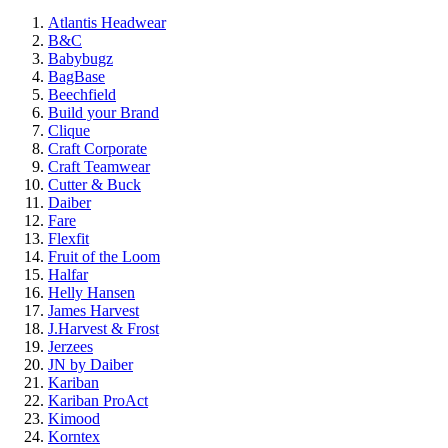
Atlantis Headwear
B&C
Babybugz
BagBase
Beechfield
Build your Brand
Clique
Craft Corporate
Craft Teamwear
Cutter & Buck
Daiber
Fare
Flexfit
Fruit of the Loom
Halfar
Helly Hansen
James Harvest
J.Harvest & Frost
Jerzees
JN by Daiber
Kariban
Kariban ProAct
Kimood
Korntex