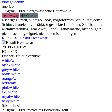
vintage denim
onesize
175g/m², 100% vorgewaschene Baumwolle
Tear Away
NEW 2026
Niedriges Profil, Vintage-Look, vorgeformtes Schild, recycelter
Schirm, Panele unverstärkt, 6 gestickte Luftlöcher, Stoffband mit
Metallverschluss, Tear Away Label, Handwäsche, nicht bügeln,
nicht trocknergeeignet, nicht chemisch reinigen
RC 985X | Result Headwear
28.985X
NEW
RC 985X
Fischer Hut "Reversible"
white/​white
black/​white
grey/​white
bottle/​white
orange/​white
red/​white
pink/​white
sky/​white
royal/​white
navy/​white
S/M – L/XL
210g/m², 100% recyceltes Polyester-Twill