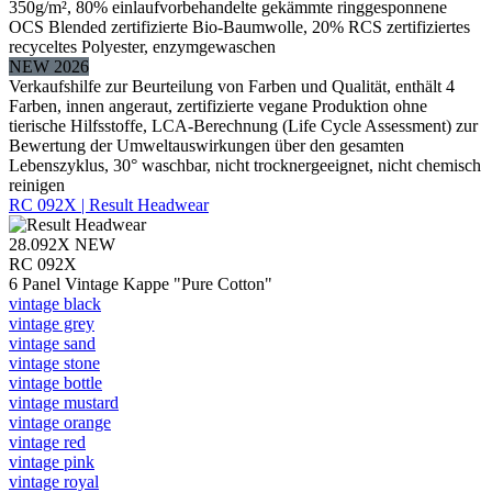
350g/m², 80% einlaufvorbehandelte gekämmte ringgesponnene
OCS Blended zertifizierte Bio-Baumwolle, 20% RCS zertifiziertes
recyceltes Polyester, enzymgewaschen
NEW 2026
Verkaufshilfe zur Beurteilung von Farben und Qualität, enthält 4
Farben, innen angeraut, zertifizierte vegane Produktion ohne
tierische Hilfsstoffe, LCA-Berechnung (Life Cycle Assessment) zur
Bewertung der Umweltauswirkungen über den gesamten
Lebenszyklus, 30° waschbar, nicht trocknergeeignet, nicht chemisch
reinigen
RC 092X | Result Headwear
28.092X
NEW
RC 092X
6 Panel Vintage Kappe "Pure Cotton"
vintage black
vintage grey
vintage sand
vintage stone
vintage bottle
vintage mustard
vintage orange
vintage red
vintage pink
vintage royal