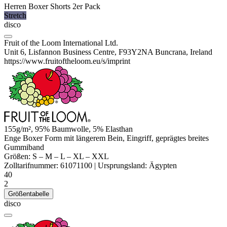
Herren Boxer Shorts 2er Pack
Stretch
disco
Fruit of the Loom International Ltd.
Unit 6, Lisfannon Business Centre, F93Y2NA Buncrana, Ireland
https://www.fruitoftheloom.eu/s/imprint
155g/m², 95% Baumwolle, 5%
Elasthan
Enge Boxer Form mit längerem Bein, Eingriff, geprägtes breites
Gummiband
Größen:
S
–
M
–
L
–
XL
–
XXL
Zolltarifnummer:
61071100
|
Ursprungsland:
Ägypten
40
2
Größentabelle
disco