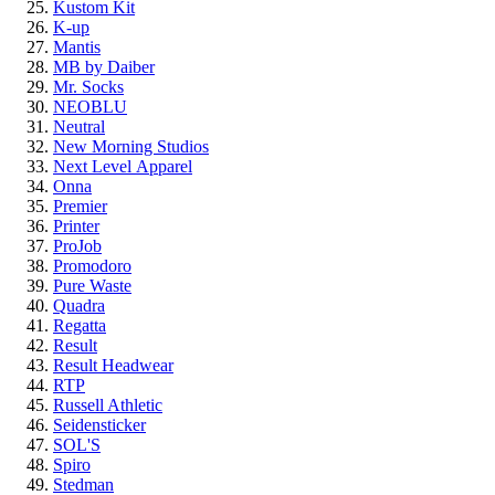
Kustom Kit
K-up
Mantis
MB by Daiber
Mr. Socks
NEOBLU
Neutral
New Morning Studios
Next Level
Apparel
Onna
Premier
Printer
ProJob
Promodoro
Pure Waste
Quadra
Regatta
Result
Result Headwear
RTP
Russell Athletic
Seidensticker
SOL'S
Spiro
Stedman