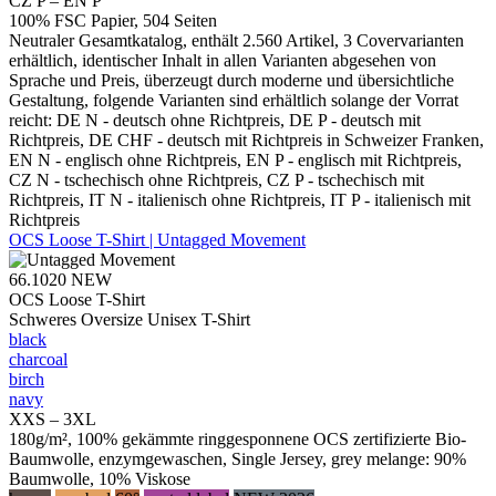
CZ P – EN P
100% FSC Papier, 504 Seiten
Neutraler Gesamtkatalog, enthält 2.560 Artikel, 3 Covervarianten
erhältlich, identischer Inhalt in allen Varianten abgesehen von
Sprache und Preis, überzeugt durch moderne und übersichtliche
Gestaltung, folgende Varianten sind erhältlich solange der Vorrat
reicht: DE N - deutsch ohne Richtpreis, DE P - deutsch mit
Richtpreis, DE CHF - deutsch mit Richtpreis in Schweizer Franken,
EN N - englisch ohne Richtpreis, EN P - englisch mit Richtpreis,
CZ N - tschechisch ohne Richtpreis, CZ P - tschechisch mit
Richtpreis, IT N - italienisch ohne Richtpreis, IT P - italienisch mit
Richtpreis
OCS Loose T-Shirt | Untagged Movement
66.1020
NEW
OCS Loose T-Shirt
Schweres Oversize Unisex T-Shirt
black
charcoal
birch
navy
XXS – 3XL
180g/m², 100% gekämmte ringgesponnene OCS zertifizierte Bio-
Baumwolle, enzymgewaschen, Single Jersey, grey melange: 90%
Baumwolle, 10% Viskose