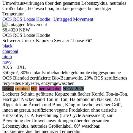
Umweltauswirkungen über den gesamten Lebenszyklus, neutrales
Größenlabel, 60° waschbar, trocknergeeignet bei niedriger
Temperatur
OCS RCS Loose Hoodie | Untagged Movement
66.4020
NEW
OCS RCS Loose Hoodie
Schwerer Unisex Kapuzen Sweater "Loose Fit"
black
charcoal
birch
navy
XXS – 3XL
350g/m², 80% einlaufvorbehandelte gekämmte ringgesponnene
OCS Blended zertifizierte Bio-Baumwolle, 20% RCS zertifiziertes
recyceltes Polyester, enzymgewaschen
heavy
combed
60°
neutral label
NEW 2026
Lockerer Schnitt, gefütterte Kapuze mit flacher Kordel Ton-in-Ton,
Fischgrät-Nackenband Ton-in-Ton, Halbmond im Nacken, 2x1
Rippstrick an Ärmeln und Bund, Kängurutasche, weicher Griff,
innen angeraut, zertifizierte vegane Produktion ohne tierische
Hilfsstoffe, LCA-Berechnung (Life Cycle Assessment) zur
Bewertung der Umweltauswirkungen über den gesamten
Lebenszyklus, neutrales Größenlabel, 60° waschbar,
trocknergeeignet bei niedriger Temperatur