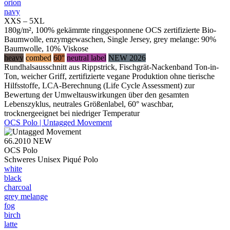
orion
navy
XXS – 5XL
180g/m², 100% gekämmte ringgesponnene OCS zertifizierte Bio-
Baumwolle, enzymgewaschen, Single Jersey, grey melange: 90%
Baumwolle, 10% Viskose
heavy
combed
60°
neutral label
NEW 2026
Rundhalsausschnitt aus Rippstrick, Fischgrät-Nackenband Ton-in-
Ton, weicher Griff, zertifizierte vegane Produktion ohne tierische
Hilfsstoffe, LCA-Berechnung (Life Cycle Assessment) zur
Bewertung der Umweltauswirkungen über den gesamten
Lebenszyklus, neutrales Größenlabel, 60° waschbar,
trocknergeeignet bei niedriger Temperatur
OCS Polo | Untagged Movement
66.2010
NEW
OCS Polo
Schweres Unisex Piqué Polo
white
black
charcoal
grey melange
fog
birch
latte