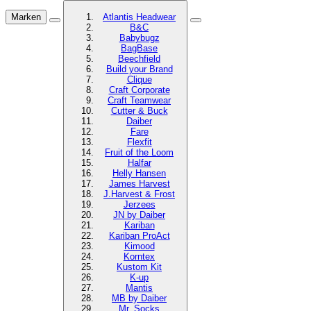
Marken
Atlantis Headwear
B&C
Babybugz
BagBase
Beechfield
Build your Brand
Clique
Craft Corporate
Craft Teamwear
Cutter & Buck
Daiber
Fare
Flexfit
Fruit of the Loom
Halfar
Helly Hansen
James Harvest
J.Harvest & Frost
Jerzees
JN by Daiber
Kariban
Kariban ProAct
Kimood
Korntex
Kustom Kit
K-up
Mantis
MB by Daiber
Mr. Socks