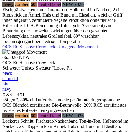
heavy
combed
60°
neutral label
NEW 2026
Fischgrät-Nackenband Ton-in-Ton, Halbmond im Nacken, 2x1
Rippstrick an Ärmel, Hals und Bund mit Elasthan, weicher Griff,
innen angeraut, zertifizierte vegane Produktion ohne tierische
Hilfsstoffe, LCA-Berechnung (Life Cycle Assessment) zur
Bewertung der Umweltauswirkungen über den gesamten
Lebenszyklus, neutrales Größenlabel, 60° waschbar,
trocknergeeignet bei niedriger Temperatur
OCS RCS Loose Crewneck | Untagged Movement
66.3020
NEW
OCS RCS Loose Crewneck
Schwerer Unisex Sweater "Loose Fit"
black
charcoal
birch
navy
XXS – 3XL
350g/m², 80% einlaufvorbehandelte gekämmte ringgesponnene
OCS Blended zertifizierte Bio-Baumwolle, 20% RCS zertifiziertes
recyceltes Polyester, enzymgewaschen
heavy
combed
60°
neutral label
NEW 2026
Lockerer Schnitt, Fischgrät-Nackenband Ton-in-Ton, Halbmond im
Nacken, 2x1 Rippstrick an Ärmel, Hals und Bund mit Elasthan,
weicher Griff, innen angeraut, zertifizierte vegane Produktion ohne