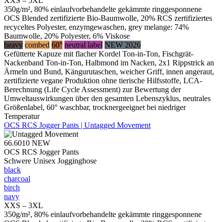
XXS – 5XL
350g/m², 80% einlaufvorbehandelte gekämmte ringgesponnene
OCS Blended zertifizierte Bio-Baumwolle, 20% RCS zertifiziertes
recyceltes Polyester, enzymgewaschen, grey melange: 74%
Baumwolle, 20% Polyester, 6% Viskose
heavy
combed
60°
neutral label
NEW 2026
Gefütterte Kapuze mit flacher Kordel Ton-in-Ton, Fischgrät-
Nackenband Ton-in-Ton, Halbmond im Nacken, 2x1 Rippstrick an
Ärmeln und Bund, Kängurutaschen, weicher Griff, innen angeraut,
zertifizierte vegane Produktion ohne tierische Hilfsstoffe, LCA-
Berechnung (Life Cycle Assessment) zur Bewertung der
Umweltauswirkungen über den gesamten Lebenszyklus, neutrales
Größenlabel, 60° waschbar, trocknergeeignet bei niedriger
Temperatur
OCS RCS Jogger Pants | Untagged Movement
66.6010
NEW
OCS RCS Jogger Pants
Schwere Unisex Jogginghose
black
charcoal
birch
navy
XXS – 3XL
350g/m², 80% einlaufvorbehandelte gekämmte ringgesponnene