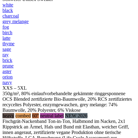
white
black
charcoal
grey melange
fog
birch
latte
thyme
sage
ray
brick
prune
aster
orion
navy
XXS – 5XL
350g/m², 80% einlaufvorbehandelte gekämmte ringgesponnene
OCS Blended zertifizierte Bio-Baumwolle, 20% RCS zertifiziertes
recyceltes Polyester, enzymgewaschen, grey melange: 74%
Baumwolle, 20% Polyester, 6% Viskose
heavy
combed
60°
neutral label
NEW 2026
Fischgrät-Nackenband Ton-in-Ton, Halbmond im Nacken, 2x1
Rippstrick an Ärmel, Hals und Bund mit Elasthan, weicher Griff,
innen angeraut, zertifizierte vegane Produktion ohne tierische
Hilfsstoffe, LCA-Berechnung (Life Cycle Assessment) zur