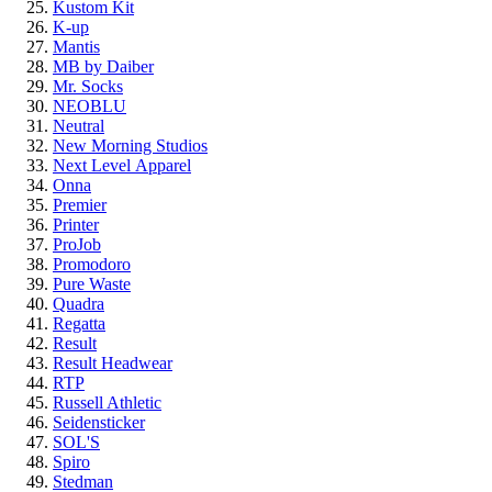
Kustom Kit
K-up
Mantis
MB by Daiber
Mr. Socks
NEOBLU
Neutral
New Morning Studios
Next Level
Apparel
Onna
Premier
Printer
ProJob
Promodoro
Pure Waste
Quadra
Regatta
Result
Result Headwear
RTP
Russell Athletic
Seidensticker
SOL'S
Spiro
Stedman