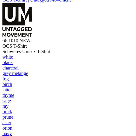
66.1010
NEW
OCS T-Shirt
Schweres Unisex T-Shirt
white
black
charcoal
grey melange
fog
birch
latte
thyme
sage
ray
brick
prune
aster
orion
navy