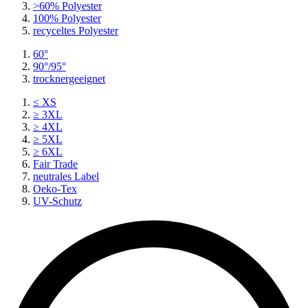
>60% Polyester
100% Polyester
recyceltes
Polyester
60°
90°/95°
trocknergeeignet
≤ XS
≥ 3XL
≥ 4XL
≥ 5XL
≥ 6XL
Fair Trade
neutrales Label
Oeko-Tex
UV-Schutz