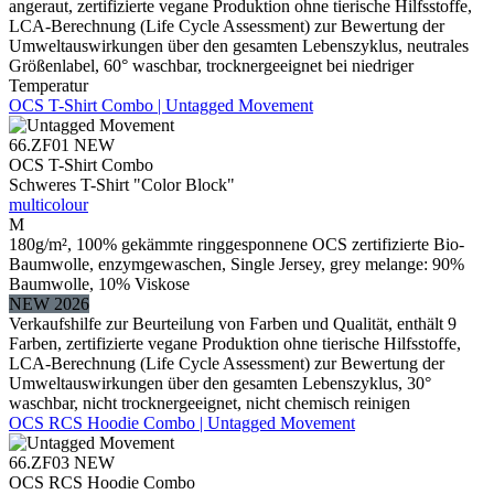
angeraut, zertifizierte vegane Produktion ohne tierische Hilfsstoffe,
LCA-Berechnung (Life Cycle Assessment) zur Bewertung der
Umweltauswirkungen über den gesamten Lebenszyklus, neutrales
Größenlabel, 60° waschbar, trocknergeeignet bei niedriger
Temperatur
OCS T-Shirt Combo | Untagged Movement
66.ZF01
NEW
OCS T-Shirt Combo
Schweres T-Shirt "Color Block"
multicolour
M
180g/m², 100% gekämmte ringgesponnene OCS zertifizierte Bio-
Baumwolle, enzymgewaschen, Single Jersey, grey melange: 90%
Baumwolle, 10% Viskose
NEW 2026
Verkaufshilfe zur Beurteilung von Farben und Qualität, enthält 9
Farben, zertifizierte vegane Produktion ohne tierische Hilfsstoffe,
LCA-Berechnung (Life Cycle Assessment) zur Bewertung der
Umweltauswirkungen über den gesamten Lebenszyklus, 30°
waschbar, nicht trocknergeeignet, nicht chemisch reinigen
OCS RCS Hoodie Combo | Untagged Movement
66.ZF03
NEW
OCS RCS Hoodie Combo