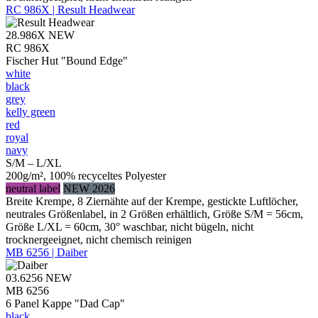
RC 986X | Result Headwear
28.986X
NEW
RC 986X
Fischer Hut "Bound Edge"
white
black
grey
kelly green
red
royal
navy
S/M – L/XL
200g/m², 100% recyceltes Polyester
neutral label
NEW 2026
Breite Krempe, 8 Ziernähte auf der Krempe, gestickte Luftlöcher,
neutrales Größenlabel, in 2 Größen erhältlich, Größe S/M = 56cm,
Größe L/XL = 60cm, 30° waschbar, nicht bügeln, nicht
trocknergeeignet, nicht chemisch reinigen
MB 6256 | Daiber
03.6256
NEW
MB 6256
6 Panel Kappe "Dad Cap"
black