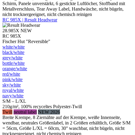
Schirm, Panele unverstärkt, 6 gestickte Luftlöcher, Stoffband mit
Metallverschluss, Tear Away Label, Handwäsche, nicht bügeln,
nicht trocknergeeignet, nicht chemisch reinigen
RC 985X | Result Headwear
28.985X
NEW
RC 985X
Fischer Hut "Reversible"
white/​white
black/​white
grey/​white
bottle/​white
orange/​white
red/​white
pink/​white
sky/​white
royal/​white
navy/​white
S/M – L/XL
210g/m², 100% recyceltes Polyester-Twill
Twill
neutral label
NEW 2026
Breite Krempe, 8 Ziernähte auf der Krempe, weiße Innenseite,
wendbar, neutrales Größenlabel, in 2 Größen erhältlich, Größe S/M
= 56cm, Größe L/XL = 60cm, 30° waschbar, nicht bügeln, nicht
trocknergeeignet, nicht chemisch reinigen