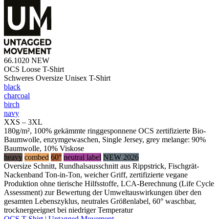
66.1020
NEW
OCS Loose T-Shirt
Schweres Oversize Unisex T-Shirt
black
charcoal
birch
navy
XXS – 3XL
180g/m², 100% gekämmte ringgesponnene OCS zertifizierte Bio-
Baumwolle, enzymgewaschen, Single Jersey, grey melange: 90%
Baumwolle, 10% Viskose
heavy
combed
60°
neutral label
NEW 2026
Oversize Schnitt, Rundhalsausschnitt aus Rippstrick, Fischgrät-
Nackenband Ton-in-Ton, weicher Griff, zertifizierte vegane
Produktion ohne tierische Hilfsstoffe, LCA-Berechnung (Life Cycle
Assessment) zur Bewertung der Umweltauswirkungen über den
gesamten Lebenszyklus, neutrales Größenlabel, 60° waschbar,
trocknergeeignet bei niedriger Temperatur
OCS T-Shirt | Untagged Movement