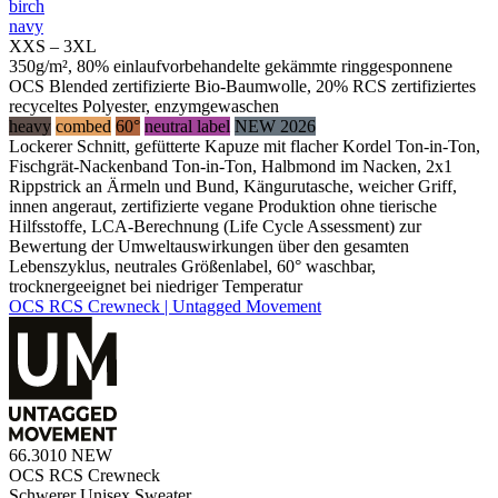
birch
navy
XXS – 3XL
350g/m², 80% einlaufvorbehandelte gekämmte ringgesponnene
OCS Blended zertifizierte Bio-Baumwolle, 20% RCS zertifiziertes
recyceltes Polyester, enzymgewaschen
heavy
combed
60°
neutral label
NEW 2026
Lockerer Schnitt, gefütterte Kapuze mit flacher Kordel Ton-in-Ton,
Fischgrät-Nackenband Ton-in-Ton, Halbmond im Nacken, 2x1
Rippstrick an Ärmeln und Bund, Kängurutasche, weicher Griff,
innen angeraut, zertifizierte vegane Produktion ohne tierische
Hilfsstoffe, LCA-Berechnung (Life Cycle Assessment) zur
Bewertung der Umweltauswirkungen über den gesamten
Lebenszyklus, neutrales Größenlabel, 60° waschbar,
trocknergeeignet bei niedriger Temperatur
OCS RCS Crewneck | Untagged Movement
66.3010
NEW
OCS RCS Crewneck
Schwerer Unisex Sweater