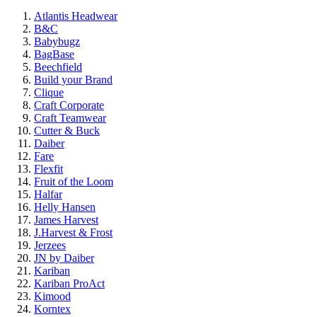
Atlantis Headwear
B&C
Babybugz
BagBase
Beechfield
Build your Brand
Clique
Craft Corporate
Craft Teamwear
Cutter & Buck
Daiber
Fare
Flexfit
Fruit of the Loom
Halfar
Helly Hansen
James Harvest
J.Harvest & Frost
Jerzees
JN by Daiber
Kariban
Kariban ProAct
Kimood
Korntex