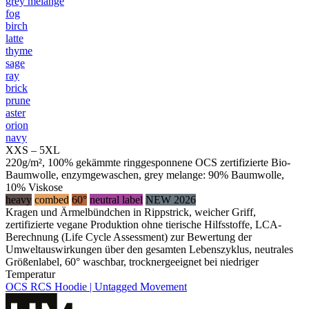
grey melange
fog
birch
latte
thyme
sage
ray
brick
prune
aster
orion
navy
XXS – 5XL
220g/m², 100% gekämmte ringgesponnene OCS zertifizierte Bio-
Baumwolle, enzymgewaschen, grey melange: 90% Baumwolle,
10% Viskose
heavy
combed
60°
neutral label
NEW 2026
Kragen und Ärmelbündchen in Rippstrick, weicher Griff,
zertifizierte vegane Produktion ohne tierische Hilfsstoffe, LCA-
Berechnung (Life Cycle Assessment) zur Bewertung der
Umweltauswirkungen über den gesamten Lebenszyklus, neutrales
Größenlabel, 60° waschbar, trocknergeeignet bei niedriger
Temperatur
OCS RCS Hoodie | Untagged Movement