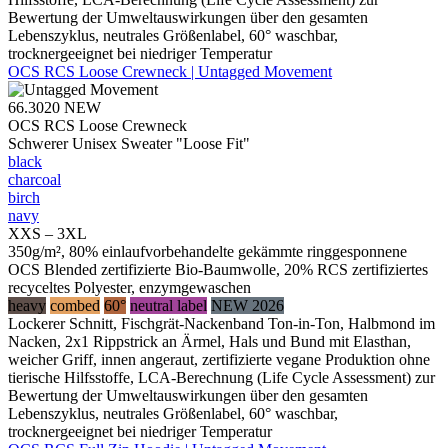
Bewertung der Umweltauswirkungen über den gesamten
Lebenszyklus, neutrales Größenlabel, 60° waschbar,
trocknergeeignet bei niedriger Temperatur
OCS RCS Loose Crewneck | Untagged Movement
66.3020
NEW
OCS RCS Loose Crewneck
Schwerer Unisex Sweater "Loose Fit"
black
charcoal
birch
navy
XXS – 3XL
350g/m², 80% einlaufvorbehandelte gekämmte ringgesponnene
OCS Blended zertifizierte Bio-Baumwolle, 20% RCS zertifiziertes
recyceltes Polyester, enzymgewaschen
heavy
combed
60°
neutral label
NEW 2026
Lockerer Schnitt, Fischgrät-Nackenband Ton-in-Ton, Halbmond im
Nacken, 2x1 Rippstrick an Ärmel, Hals und Bund mit Elasthan,
weicher Griff, innen angeraut, zertifizierte vegane Produktion ohne
tierische Hilfsstoffe, LCA-Berechnung (Life Cycle Assessment) zur
Bewertung der Umweltauswirkungen über den gesamten
Lebenszyklus, neutrales Größenlabel, 60° waschbar,
trocknergeeignet bei niedriger Temperatur