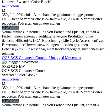
Kapuzen Sweater "Color Block"
multicolour
M
350g/m², 80% einlaufvorbehandelte gekämmte ringgesponnene
OCS Blended zertifizierte Bio-Baumwolle, 20% RCS zertifiziertes
recyceltes Polyester, enzymgewaschen
NEW 2026
Verkaufshilfe zur Beurteilung von Farben und Qualität, enthält 4
Farben, innen angeraut, zertifizierte vegane Produktion ohne
tierische Hilfsstoffe, LCA-Berechnung (Life Cycle Assessment) zur
Bewertung der Umweltauswirkungen über den gesamten
Lebenszyklus, 30° waschbar, nicht trocknergeeignet, nicht chemisch
reinigen
OCS RCS Crewneck Combo | Untagged Movement
66.ZF02
NEW
OCS RCS Crewneck Combo
Sweater "Color Block"
multicolour
M
350g/m², 80% einlaufvorbehandelte gekämmte ringgesponnene
OCS Blended zertifizierte Bio-Baumwolle, 20% RCS zertifiziertes
recyceltes Polyester, enzymgewaschen
NEW 2026
Verkaufshilfe zur Beurteilung von Farben und Qualität, enthält 4