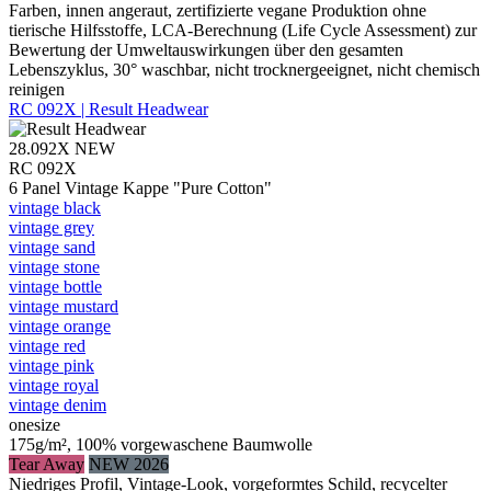
Farben, innen angeraut, zertifizierte vegane Produktion ohne
tierische Hilfsstoffe, LCA-Berechnung (Life Cycle Assessment) zur
Bewertung der Umweltauswirkungen über den gesamten
Lebenszyklus, 30° waschbar, nicht trocknergeeignet, nicht chemisch
reinigen
RC 092X | Result Headwear
28.092X
NEW
RC 092X
6 Panel Vintage Kappe "Pure Cotton"
vintage black
vintage grey
vintage sand
vintage stone
vintage bottle
vintage mustard
vintage orange
vintage red
vintage pink
vintage royal
vintage denim
onesize
175g/m², 100% vorgewaschene Baumwolle
Tear Away
NEW 2026
Niedriges Profil, Vintage-Look, vorgeformtes Schild, recycelter