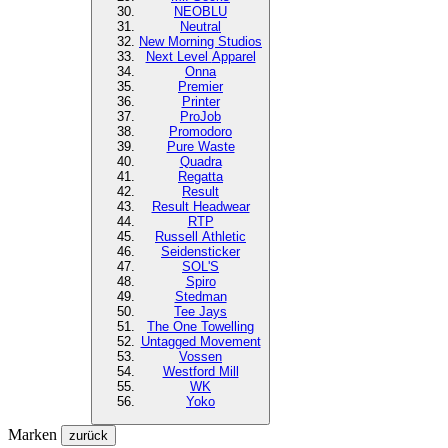
NEOBLU
Neutral
New Morning Studios
Next Level
Apparel
Onna
Premier
Printer
ProJob
Promodoro
Pure Waste
Quadra
Regatta
Result
Result Headwear
RTP
Russell Athletic
Seidensticker
SOL'S
Spiro
Stedman
Tee Jays
The One Towelling
Untagged Movement
Vossen
Westford Mill
WK
Yoko
Marken
zurück