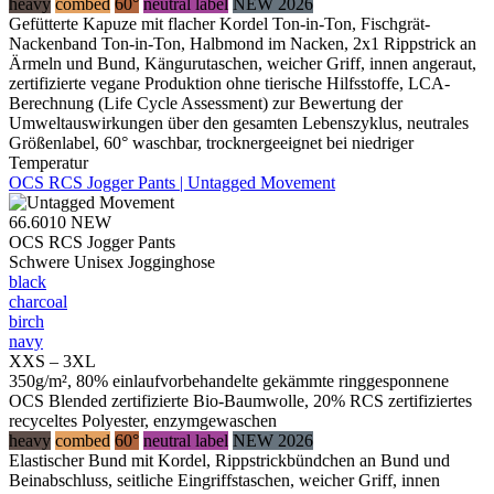
heavy
combed
60°
neutral label
NEW 2026
Gefütterte Kapuze mit flacher Kordel Ton-in-Ton, Fischgrät-
Nackenband Ton-in-Ton, Halbmond im Nacken, 2x1 Rippstrick an
Ärmeln und Bund, Kängurutaschen, weicher Griff, innen angeraut,
zertifizierte vegane Produktion ohne tierische Hilfsstoffe, LCA-
Berechnung (Life Cycle Assessment) zur Bewertung der
Umweltauswirkungen über den gesamten Lebenszyklus, neutrales
Größenlabel, 60° waschbar, trocknergeeignet bei niedriger
Temperatur
OCS RCS Jogger Pants | Untagged Movement
66.6010
NEW
OCS RCS Jogger Pants
Schwere Unisex Jogginghose
black
charcoal
birch
navy
XXS – 3XL
350g/m², 80% einlaufvorbehandelte gekämmte ringgesponnene
OCS Blended zertifizierte Bio-Baumwolle, 20% RCS zertifiziertes
recyceltes Polyester, enzymgewaschen
heavy
combed
60°
neutral label
NEW 2026
Elastischer Bund mit Kordel, Rippstrickbündchen an Bund und
Beinabschluss, seitliche Eingriffstaschen, weicher Griff, innen