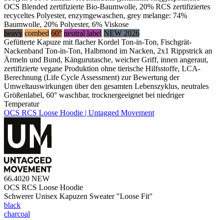
OCS Blended zertifizierte Bio-Baumwolle, 20% RCS zertifiziertes
recyceltes Polyester, enzymgewaschen, grey melange: 74%
Baumwolle, 20% Polyester, 6% Viskose
heavy
combed
60°
neutral label
NEW 2026
Gefütterte Kapuze mit flacher Kordel Ton-in-Ton, Fischgrät-
Nackenband Ton-in-Ton, Halbmond im Nacken, 2x1 Rippstrick an
Ärmeln und Bund, Kängurutasche, weicher Griff, innen angeraut,
zertifizierte vegane Produktion ohne tierische Hilfsstoffe, LCA-
Berechnung (Life Cycle Assessment) zur Bewertung der
Umweltauswirkungen über den gesamten Lebenszyklus, neutrales
Größenlabel, 60° waschbar, trocknergeeignet bei niedriger
Temperatur
OCS RCS Loose Hoodie | Untagged Movement
66.4020
NEW
OCS RCS Loose Hoodie
Schwerer Unisex Kapuzen Sweater "Loose Fit"
black
charcoal