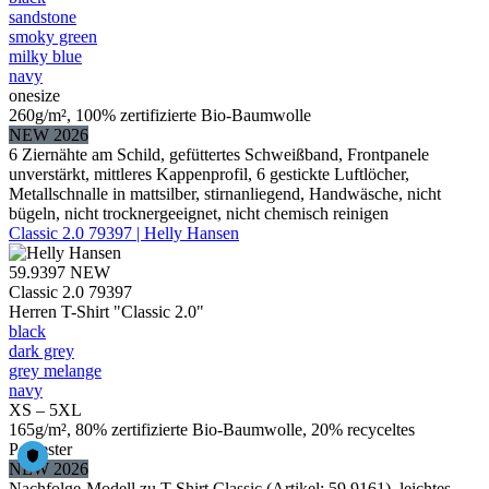
sandstone
smoky green
milky blue
navy
onesize
260g/m², 100% zertifizierte Bio-Baumwolle
NEW 2026
6 Ziernähte am Schild, gefüttertes Schweißband, Frontpanele
unverstärkt, mittleres Kappenprofil, 6 gestickte Luftlöcher,
Metallschnalle in mattsilber, stirnanliegend, Handwäsche, nicht
bügeln, nicht trocknergeeignet, nicht chemisch reinigen
Classic 2.0 79397 | Helly Hansen
59.9397
NEW
Classic 2.0 79397
Herren T-Shirt "Classic 2.0"
black
dark grey
grey melange
navy
XS – 5XL
165g/m², 80% zertifizierte Bio-Baumwolle, 20% recyceltes
Polyester
NEW 2026
Nachfolge-Modell zu T-Shirt Classic (Artikel: 59.9161), leichtes