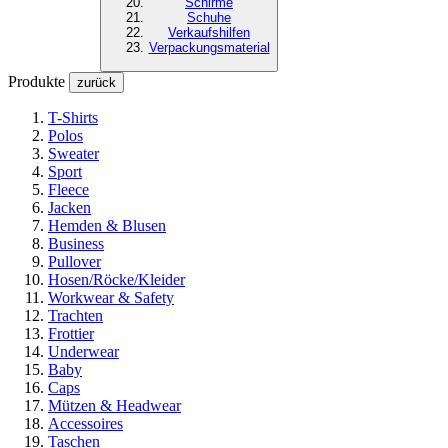
Schirme
Schuhe
Verkaufshilfen
Verpackungsmaterial
Produkte
zurück
T-Shirts
Polos
Sweater
Sport
Fleece
Jacken
Hemden & Blusen
Business
Pullover
Hosen/Röcke/Kleider
Workwear & Safety
Trachten
Frottier
Underwear
Baby
Caps
Mützen & Headwear
Accessoires
Taschen