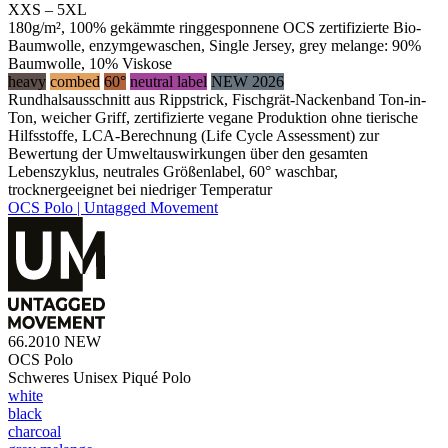
XXS – 5XL
180g/m², 100% gekämmte ringgesponnene OCS zertifizierte Bio-
Baumwolle, enzymgewaschen, Single Jersey, grey melange: 90%
Baumwolle, 10% Viskose
heavy
combed
60°
neutral label
NEW 2026
Rundhalsausschnitt aus Rippstrick, Fischgrät-Nackenband Ton-in-
Ton, weicher Griff, zertifizierte vegane Produktion ohne tierische
Hilfsstoffe, LCA-Berechnung (Life Cycle Assessment) zur
Bewertung der Umweltauswirkungen über den gesamten
Lebenszyklus, neutrales Größenlabel, 60° waschbar,
trocknergeeignet bei niedriger Temperatur
OCS Polo | Untagged Movement
66.2010
NEW
OCS Polo
Schweres Unisex Piqué Polo
white
black
charcoal