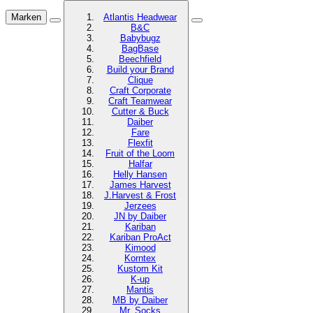
Marken
Atlantis Headwear
B&C
Babybugz
BagBase
Beechfield
Build your Brand
Clique
Craft Corporate
Craft Teamwear
Cutter & Buck
Daiber
Fare
Flexfit
Fruit of the Loom
Halfar
Helly Hansen
James Harvest
J.Harvest & Frost
Jerzees
JN by Daiber
Kariban
Kariban ProAct
Kimood
Korntex
Kustom Kit
K-up
Mantis
MB by Daiber
Mr. Socks