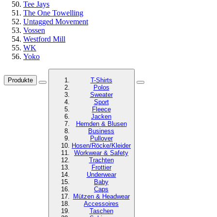
Tee Jays
The One Towelling
Untagged Movement
Vossen
Westford Mill
WK
Yoko
Produkte
T-Shirts
Polos
Sweater
Sport
Fleece
Jacken
Hemden & Blusen
Business
Pullover
Hosen/Röcke/Kleider
Workwear & Safety
Trachten
Frottier
Underwear
Baby
Caps
Mützen & Headwear
Accessoires
Taschen