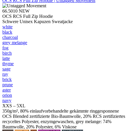
OCS RCS Full Zip Hoodie | Untagged Movement
66.5010
NEW
OCS RCS Full Zip Hoodie
Schwere Unisex Kapuzen Sweatjacke
white
black
charcoal
grey melange
fog
birch
latte
thyme
sage
ray
brick
prune
aster
orion
navy
XXS – 5XL
350g/m², 80% einlaufvorbehandelte gekämmte ringgesponnene
OCS Blended zertifizierte Bio-Baumwolle, 20% RCS zertifiziertes
recyceltes Polyester, enzymgewaschen, grey melange: 74%
Baumwolle, 20% Polyester, 6% Viskose