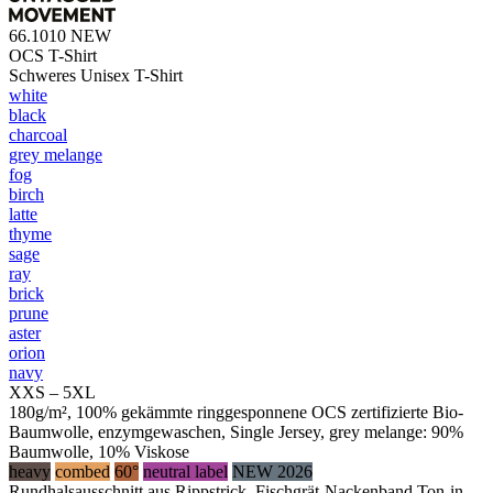
66.1010
NEW
OCS T-Shirt
Schweres Unisex T-Shirt
white
black
charcoal
grey melange
fog
birch
latte
thyme
sage
ray
brick
prune
aster
orion
navy
XXS – 5XL
180g/m², 100% gekämmte ringgesponnene OCS zertifizierte Bio-
Baumwolle, enzymgewaschen, Single Jersey, grey melange: 90%
Baumwolle, 10% Viskose
heavy
combed
60°
neutral label
NEW 2026
Rundhalsausschnitt aus Rippstrick, Fischgrät-Nackenband Ton-in-