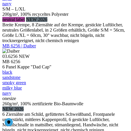
navy
S/M – L/XL
200g/m², 100% recyceltes Polyester
neutral label
NEW 2026
Breite Krempe, 8 Ziernähte auf der Krempe, gestickte Luftlöcher,
neutrales Größenlabel, in 2 Größen erhältlich, Größe S/M = 56cm,
Größe L/XL = 60cm, 30° waschbar, nicht bügeln, nicht
trocknergeeignet, nicht chemisch reinigen
MB 6256 | Daiber
03.6256
NEW
MB 6256
6 Panel Kappe "Dad Cap"
black
sandstone
smoky green
milky blue
navy
onesize
260g/m², 100% zertifizierte Bio-Baumwolle
NEW 2026
6 Ziernähte am Schild, gefüttertes Schweißband, Frontpanele
unverstärkt, mittleres Kappenprofil, 6 gestickte Luftlöcher,
Metallschnalle in mattsilber, stirnanliegend, Handwäsche, nicht
bügeln, nicht trocknergeeignet, nicht chemisch reinigen