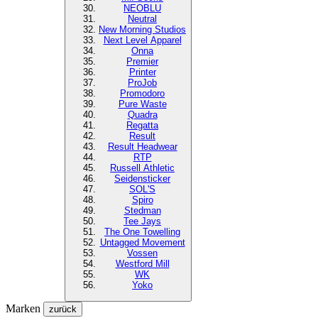
NEOBLU
Neutral
New Morning Studios
Next Level
Apparel
Onna
Premier
Printer
ProJob
Promodoro
Pure Waste
Quadra
Regatta
Result
Result Headwear
RTP
Russell Athletic
Seidensticker
SOL'S
Spiro
Stedman
Tee Jays
The One Towelling
Untagged Movement
Vossen
Westford Mill
WK
Yoko
Marken
zurück