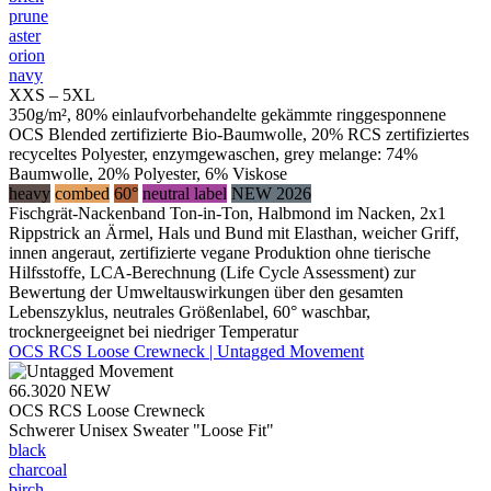
prune
aster
orion
navy
XXS – 5XL
350g/m², 80% einlaufvorbehandelte gekämmte ringgesponnene
OCS Blended zertifizierte Bio-Baumwolle, 20% RCS zertifiziertes
recyceltes Polyester, enzymgewaschen, grey melange: 74%
Baumwolle, 20% Polyester, 6% Viskose
heavy
combed
60°
neutral label
NEW 2026
Fischgrät-Nackenband Ton-in-Ton, Halbmond im Nacken, 2x1
Rippstrick an Ärmel, Hals und Bund mit Elasthan, weicher Griff,
innen angeraut, zertifizierte vegane Produktion ohne tierische
Hilfsstoffe, LCA-Berechnung (Life Cycle Assessment) zur
Bewertung der Umweltauswirkungen über den gesamten
Lebenszyklus, neutrales Größenlabel, 60° waschbar,
trocknergeeignet bei niedriger Temperatur
OCS RCS Loose Crewneck | Untagged Movement
66.3020
NEW
OCS RCS Loose Crewneck
Schwerer Unisex Sweater "Loose Fit"
black
charcoal
birch