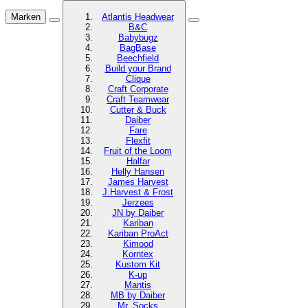
Marken
Atlantis Headwear
B&C
Babybugz
BagBase
Beechfield
Build your Brand
Clique
Craft Corporate
Craft Teamwear
Cutter & Buck
Daiber
Fare
Flexfit
Fruit of the Loom
Halfar
Helly Hansen
James Harvest
J.Harvest & Frost
Jerzees
JN by Daiber
Kariban
Kariban ProAct
Kimood
Korntex
Kustom Kit
K-up
Mantis
MB by Daiber
Mr. Socks