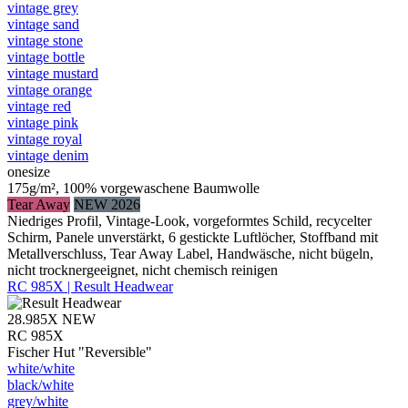
vintage grey
vintage sand
vintage stone
vintage bottle
vintage mustard
vintage orange
vintage red
vintage pink
vintage royal
vintage denim
onesize
175g/m², 100% vorgewaschene Baumwolle
Tear Away
NEW 2026
Niedriges Profil, Vintage-Look, vorgeformtes Schild, recycelter
Schirm, Panele unverstärkt, 6 gestickte Luftlöcher, Stoffband mit
Metallverschluss, Tear Away Label, Handwäsche, nicht bügeln,
nicht trocknergeeignet, nicht chemisch reinigen
RC 985X | Result Headwear
28.985X
NEW
RC 985X
Fischer Hut "Reversible"
white/​white
black/​white
grey/​white