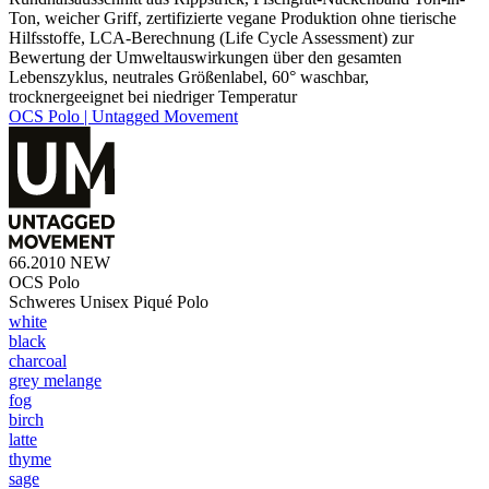
Ton, weicher Griff, zertifizierte vegane Produktion ohne tierische
Hilfsstoffe, LCA-Berechnung (Life Cycle Assessment) zur
Bewertung der Umweltauswirkungen über den gesamten
Lebenszyklus, neutrales Größenlabel, 60° waschbar,
trocknergeeignet bei niedriger Temperatur
OCS Polo | Untagged Movement
66.2010
NEW
OCS Polo
Schweres Unisex Piqué Polo
white
black
charcoal
grey melange
fog
birch
latte
thyme
sage