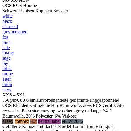
66.4010
NEW
OCS RCS Hoodie
Schwerer Unisex Kapuzen Sweater
white
black
charcoal
grey melange
fog
birch
latte
thyme
sage
ray
brick
prune
aster
orion
navy
XXS – 5XL
350g/m², 80% einlaufvorbehandelte gekämmte ringgesponnene
OCS Blended zertifizierte Bio-Baumwolle, 20% RCS zertifiziertes
recyceltes Polyester, enzymgewaschen, grey melange: 74%
Baumwolle, 20% Polyester, 6% Viskose
heavy
combed
60°
neutral label
NEW 2026
Gefütterte Kapuze mit flacher Kordel Ton-in-Ton, Fischgrät-