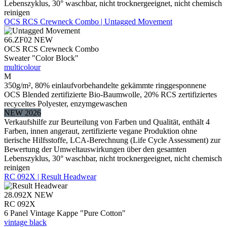
Lebenszyklus, 30° waschbar, nicht trocknergeeignet, nicht chemisch
reinigen
OCS RCS Crewneck Combo | Untagged Movement
66.ZF02
NEW
OCS RCS Crewneck Combo
Sweater "Color Block"
multicolour
M
350g/m², 80% einlaufvorbehandelte gekämmte ringgesponnene
OCS Blended zertifizierte Bio-Baumwolle, 20% RCS zertifiziertes
recyceltes Polyester, enzymgewaschen
NEW 2026
Verkaufshilfe zur Beurteilung von Farben und Qualität, enthält 4
Farben, innen angeraut, zertifizierte vegane Produktion ohne
tierische Hilfsstoffe, LCA-Berechnung (Life Cycle Assessment) zur
Bewertung der Umweltauswirkungen über den gesamten
Lebenszyklus, 30° waschbar, nicht trocknergeeignet, nicht chemisch
reinigen
RC 092X | Result Headwear
28.092X
NEW
RC 092X
6 Panel Vintage Kappe "Pure Cotton"
vintage black