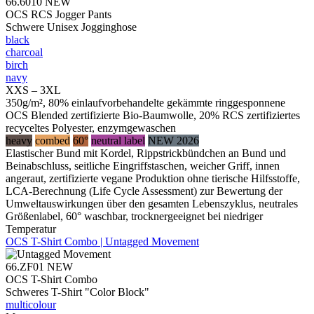
66.6010
NEW
OCS RCS Jogger Pants
Schwere Unisex Jogginghose
black
charcoal
birch
navy
XXS – 3XL
350g/m², 80% einlaufvorbehandelte gekämmte ringgesponnene
OCS Blended zertifizierte Bio-Baumwolle, 20% RCS zertifiziertes
recyceltes Polyester, enzymgewaschen
heavy
combed
60°
neutral label
NEW 2026
Elastischer Bund mit Kordel, Rippstrickbündchen an Bund und
Beinabschluss, seitliche Eingriffstaschen, weicher Griff, innen
angeraut, zertifizierte vegane Produktion ohne tierische Hilfsstoffe,
LCA-Berechnung (Life Cycle Assessment) zur Bewertung der
Umweltauswirkungen über den gesamten Lebenszyklus, neutrales
Größenlabel, 60° waschbar, trocknergeeignet bei niedriger
Temperatur
OCS T-Shirt Combo | Untagged Movement
66.ZF01
NEW
OCS T-Shirt Combo
Schweres T-Shirt "Color Block"
multicolour