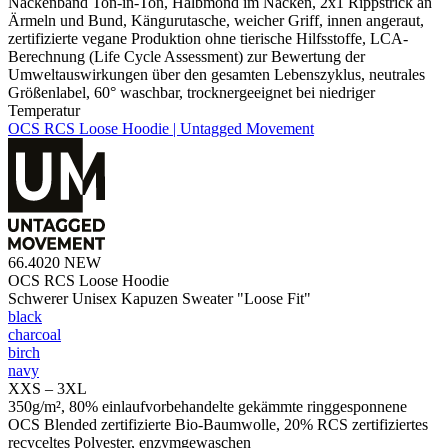
Nackenband Ton-in-Ton, Halbmond im Nacken, 2x1 Rippstrick an
Ärmeln und Bund, Kängurutasche, weicher Griff, innen angeraut,
zertifizierte vegane Produktion ohne tierische Hilfsstoffe, LCA-
Berechnung (Life Cycle Assessment) zur Bewertung der
Umweltauswirkungen über den gesamten Lebenszyklus, neutrales
Größenlabel, 60° waschbar, trocknergeeignet bei niedriger
Temperatur
OCS RCS Loose Hoodie | Untagged Movement
66.4020
NEW
OCS RCS Loose Hoodie
Schwerer Unisex Kapuzen Sweater "Loose Fit"
black
charcoal
birch
navy
XXS – 3XL
350g/m², 80% einlaufvorbehandelte gekämmte ringgesponnene
OCS Blended zertifizierte Bio-Baumwolle, 20% RCS zertifiziertes
recyceltes Polyester, enzymgewaschen