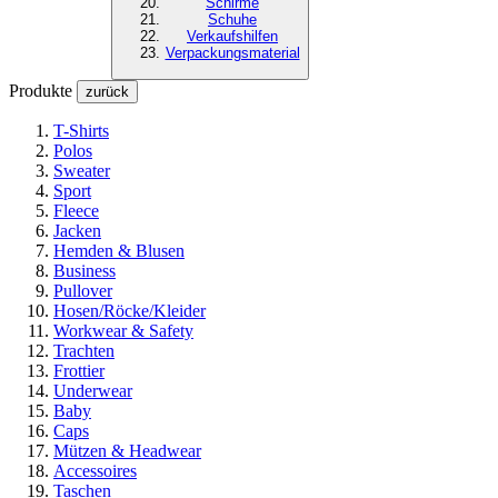
Schirme
Schuhe
Verkaufshilfen
Verpackungsmaterial
Produkte
zurück
T-Shirts
Polos
Sweater
Sport
Fleece
Jacken
Hemden & Blusen
Business
Pullover
Hosen/Röcke/Kleider
Workwear & Safety
Trachten
Frottier
Underwear
Baby
Caps
Mützen & Headwear
Accessoires
Taschen