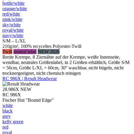
bottle/​white
orange/​white
red/​white
pink/​white
sky/​white
royal/​white
navy/​white
S/M – L/XL
210g/m², 100% recyceltes Polyester-Twill
Twill
neutral label
NEW 2026
Breite Krempe, 8 Ziernähte auf der Krempe, weiße Innenseite,
wendbar, neutrales Größenlabel, in 2 Größen erhältlich, Größe S/M
= 56cm, Größe L/XL = 60cm, 30° waschbar, nicht bügeln, nicht
trocknergeeignet, nicht chemisch reinigen
RC 986X | Result Headwear
28.986X
NEW
RC 986X
Fischer Hut "Bound Edge"
white
black
grey
kelly green
red
royal