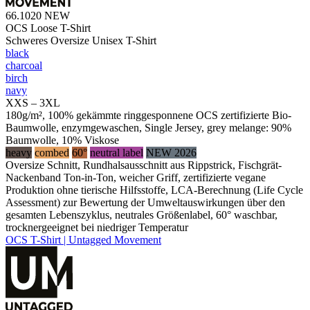
66.1020
NEW
OCS Loose T-Shirt
Schweres Oversize Unisex T-Shirt
black
charcoal
birch
navy
XXS – 3XL
180g/m², 100% gekämmte ringgesponnene OCS zertifizierte Bio-
Baumwolle, enzymgewaschen, Single Jersey, grey melange: 90%
Baumwolle, 10% Viskose
heavy
combed
60°
neutral label
NEW 2026
Oversize Schnitt, Rundhalsausschnitt aus Rippstrick, Fischgrät-
Nackenband Ton-in-Ton, weicher Griff, zertifizierte vegane
Produktion ohne tierische Hilfsstoffe, LCA-Berechnung (Life Cycle
Assessment) zur Bewertung der Umweltauswirkungen über den
gesamten Lebenszyklus, neutrales Größenlabel, 60° waschbar,
trocknergeeignet bei niedriger Temperatur
OCS T-Shirt | Untagged Movement