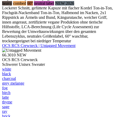
heavy
combed
60°
neutral label
NEW 2026
Lockerer Schnitt, gefütterte Kapuze mit flacher Kordel Ton-in-Ton,
Fischgrät-Nackenband Ton-in-Ton, Halbmond im Nacken, 2x1
Rippstrick an Ärmeln und Bund, Kängurutasche, weicher Griff,
innen angeraut, zertifizierte vegane Produktion ohne tierische
Hilfsstoffe, LCA-Berechnung (Life Cycle Assessment) zur
Bewertung der Umweltauswirkungen über den gesamten
Lebenszyklus, neutrales Größenlabel, 60° waschbar,
trocknergeeignet bei niedriger Temperatur
OCS RCS Crewneck | Untagged Movement
66.3010
NEW
OCS RCS Crewneck
Schwerer Unisex Sweater
white
black
charcoal
grey melange
fog
birch
latte
thyme
sage
ray
brick