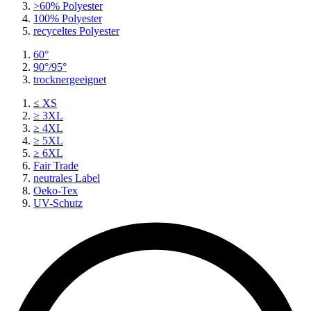
>60% Polyester
100% Polyester
recyceltes
Polyester
60°
90°/95°
trocknergeeignet
≤ XS
≥ 3XL
≥ 4XL
≥ 5XL
≥ 6XL
Fair Trade
neutrales Label
Oeko-Tex
UV-Schutz