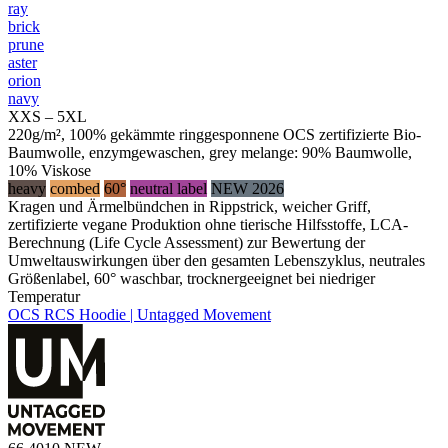
ray
brick
prune
aster
orion
navy
XXS – 5XL
220g/m², 100% gekämmte ringgesponnene OCS zertifizierte Bio-
Baumwolle, enzymgewaschen, grey melange: 90% Baumwolle,
10% Viskose
heavy
combed
60°
neutral label
NEW 2026
Kragen und Ärmelbündchen in Rippstrick, weicher Griff,
zertifizierte vegane Produktion ohne tierische Hilfsstoffe, LCA-
Berechnung (Life Cycle Assessment) zur Bewertung der
Umweltauswirkungen über den gesamten Lebenszyklus, neutrales
Größenlabel, 60° waschbar, trocknergeeignet bei niedriger
Temperatur
OCS RCS Hoodie | Untagged Movement