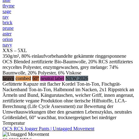
latte
thyme
sage
ray
brick
prune
aster
orion
navy
XXS – 5XL
350g/m², 80% einlaufvorbehandelte gekämmte ringgesponnene
OCS Blended zertifizierte Bio-Baumwolle, 20% RCS zertifiziertes
recyceltes Polyester, enzymgewaschen, grey melange: 74%
Baumwolle, 20% Polyester, 6% Viskose
heavy
combed
60°
neutral label
NEW 2026
Gefütterte Kapuze mit flacher Kordel Ton-in-Ton, Fischgrät-
Nackenband Ton-in-Ton, Halbmond im Nacken, 2x1 Rippstrick an
Ärmeln und Bund, Kängurutaschen, weicher Griff, innen angeraut,
zertifizierte vegane Produktion ohne tierische Hilfsstoffe, LCA-
Berechnung (Life Cycle Assessment) zur Bewertung der
Umweltauswirkungen über den gesamten Lebenszyklus, neutrales
Größenlabel, 60° waschbar, trocknergeeignet bei niedriger
Temperatur
OCS RCS Jogger Pants | Untagged Movement