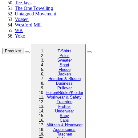
Tee Jays
The One Towelling
Untagged Movement
Vossen
Westford Mill
WK
Yoko
Produkte
T-Shirts
Polos
Sweater
Sport
Fleece
Jacken
Hemden & Blusen
Business
Pullover
Hosen/Röcke/Kleider
Workwear & Safety
Trachten
Frottier
Underwear
Baby
Caps
Mützen & Headwear
Accessoires
Taschen