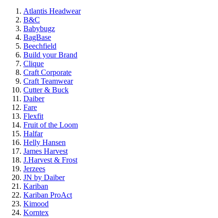
Atlantis Headwear
B&C
Babybugz
BagBase
Beechfield
Build your Brand
Clique
Craft Corporate
Craft Teamwear
Cutter & Buck
Daiber
Fare
Flexfit
Fruit of the Loom
Halfar
Helly Hansen
James Harvest
J.Harvest & Frost
Jerzees
JN by Daiber
Kariban
Kariban ProAct
Kimood
Korntex