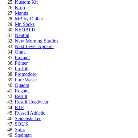
Kustom Kit
K-up
Mantis
MB by Daiber
Mr. Socks
NEOBLU
Neutral
New Morning Studios
Next Level
Apparel
Onna
Premier
Printer
ProJob
Promodoro
Pure Waste
Quadra
Regatta
Result
Result Headwear
RTP
Russell Athletic
Seidensticker
SOL'S
Spiro
Stedman