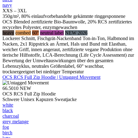
navy
XXS – 3XL
350g/m², 80% einlaufvorbehandelte gekämmte ringgesponnene
OCS Blended zertifizierte Bio-Baumwolle, 20% RCS zertifiziertes
recyceltes Polyester, enzymgewaschen
heavy
combed
60°
neutral label
NEW 2026
Lockerer Schnitt, Fischgrät-Nackenband Ton-in-Ton, Halbmond im
Nacken, 2x1 Rippstrick an Ärmel, Hals und Bund mit Elasthan,
weicher Griff, innen angeraut, zertifizierte vegane Produktion ohne
tierische Hilfsstoffe, LCA-Berechnung (Life Cycle Assessment) zur
Bewertung der Umweltauswirkungen über den gesamten
Lebenszyklus, neutrales Größenlabel, 60° waschbar,
trocknergeeignet bei niedriger Temperatur
OCS RCS Full Zip Hoodie | Untagged Movement
66.5010
NEW
OCS RCS Full Zip Hoodie
Schwere Unisex Kapuzen Sweatjacke
white
black
charcoal
grey melange
fog
birch