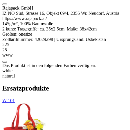
Rajapack GmbH
IZ NÖ Süd, Strasse 16, Objekt 69/4, 2355 Wr. Neudorf, Austria
https://www.rajapack.at/
145g/m², 100% Baumwolle
2 kurze Tragegriffe: ca. 35x2,5cm, Maße: 38x42cm
Größen:
onesize
Zolltarifnummer:
42029298
|
Ursprungsland:
Usbekistan
225
25
www
Das Produkt ist in den folgenden Farben verfügbar:
white
natural
Ersatzprodukte
W 101