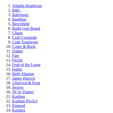
Atlantis Headwear
B&C
Babybugz
BagBase
Beechfield
Build your Brand
Clique
Craft Corporate
Craft Teamwear
Cutter & Buck
Daiber
Fare
Flexfit
Fruit of the Loom
Halfar
Helly Hansen
James Harvest
J.Harvest & Frost
Jerzees
JN by Daiber
Kariban
Kariban ProAct
Kimood
Korntex