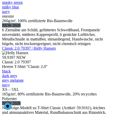
smoky green
milky blue
navy
onesize
260g/m², 100% zertifizierte Bio-Baumwolle
NEW 2026
6 Ziernähte am Schild, gefüttertes Schweißband, Frontpanele
unverstärkt, mittleres Kappenprofil, 6 gestickte Luftlöcher,
Metallschnalle in mattsilber, stirnanliegend, Handwäsche, nicht
bügeln, nicht trocknergeeignet, nicht chemisch reinigen
Classic 2.0 79397 | Helly Hansen
59.9397
NEW
Classic 2.0 79397
Herren T-Shirt "Classic 2.0"
black
dark grey
grey melange
navy
XS – 5XL
165g/m², 80% zertifizierte Bio-Baumwolle, 20% recyceltes
Polyester
NEW 2026
Nachfolge-Modell zu T-Shirt Classic (Artikel: 59.9161), leichtes
und atmungsaktives Material, Rundhalsausschnitt aus Rippstrick,