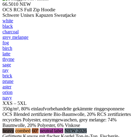
66.5010
NEW
OCS RCS Full Zip Hoodie
Schwere Unisex Kapuzen Sweatjacke
white
black
charcoal
grey melange
fog
birch
latte
thyme
sage
ray
brick
prune
aster
orion
navy
XXS – 5XL
350g/m², 80% einlaufvorbehandelte gekämmte ringgesponnene
OCS Blended zertifizierte Bio-Baumwolle, 20% RCS zertifiziertes
recyceltes Polyester, enzymgewaschen, grey melange: 74%
Baumwolle, 20% Polyester, 6% Viskose
heavy
combed
60°
neutral label
NEW 2026
Gefütterte Kapuze mit flacher Kordel Ton-in-Ton, Fischgrät-