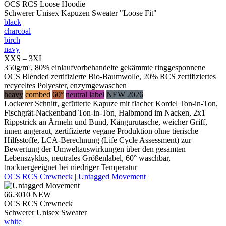
OCS RCS Loose Hoodie
Schwerer Unisex Kapuzen Sweater "Loose Fit"
black
charcoal
birch
navy
XXS – 3XL
350g/m², 80% einlaufvorbehandelte gekämmte ringgesponnene
OCS Blended zertifizierte Bio-Baumwolle, 20% RCS zertifiziertes
recyceltes Polyester, enzymgewaschen
heavy
combed
60°
neutral label
NEW 2026
Lockerer Schnitt, gefütterte Kapuze mit flacher Kordel Ton-in-Ton,
Fischgrät-Nackenband Ton-in-Ton, Halbmond im Nacken, 2x1
Rippstrick an Ärmeln und Bund, Kängurutasche, weicher Griff,
innen angeraut, zertifizierte vegane Produktion ohne tierische
Hilfsstoffe, LCA-Berechnung (Life Cycle Assessment) zur
Bewertung der Umweltauswirkungen über den gesamten
Lebenszyklus, neutrales Größenlabel, 60° waschbar,
trocknergeeignet bei niedriger Temperatur
OCS RCS Crewneck | Untagged Movement
66.3010
NEW
OCS RCS Crewneck
Schwerer Unisex Sweater
white