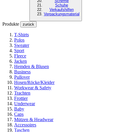
Schirme
Schuhe
Verkaufshilfen
Verpackungsmaterial
Produkte
zurück
T-Shirts
Polos
Sweater
Sport
Fleece
Jacken
Hemden & Blusen
Business
Pullover
Hosen/Röcke/Kleider
Workwear & Safety
Trachten
Frottier
Underwear
Baby
Caps
Mützen & Headwear
Accessoires
Taschen