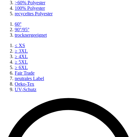
>60% Polyester
100% Polyester
recyceltes
Polyester
60°
90°/95°
trocknergeeignet
≤ XS
≥ 3XL
≥ 4XL
≥ 5XL
≥ 6XL
Fair Trade
neutrales Label
Oeko-Tex
UV-Schutz