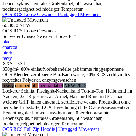
Lebenszyklus, neutrales Größenlabel, 60° waschbar,
trocknergeeignet bei niedriger Temperatur
OCS RCS Loose Crewneck | Untagged Movement
66.3020
NEW
OCS RCS Loose Crewneck
Schwerer Unisex Sweater "Loose Fit"
black
charcoal
birch
navy
XXS – 3XL
350g/m², 80% einlaufvorbehandelte gekämmte ringgesponnene
OCS Blended zertifizierte Bio-Baumwolle, 20% RCS zertifiziertes
recyceltes Polyester, enzymgewaschen
heavy
combed
60°
neutral label
NEW 2026
Lockerer Schnitt, Fischgrät-Nackenband Ton-in-Ton, Halbmond im
Nacken, 2x1 Rippstrick an Ärmel, Hals und Bund mit Elasthan,
weicher Griff, innen angeraut, zertifizierte vegane Produktion ohne
tierische Hilfsstoffe, LCA-Berechnung (Life Cycle Assessment) zur
Bewertung der Umweltauswirkungen über den gesamten
Lebenszyklus, neutrales Größenlabel, 60° waschbar,
trocknergeeignet bei niedriger Temperatur
OCS RCS Full Zip Hoodie | Untagged Movement