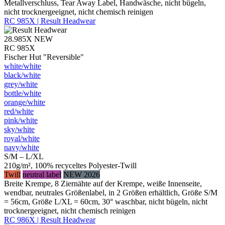
Metallverschluss, Tear Away Label, Handwäsche, nicht bügeln,
nicht trocknergeeignet, nicht chemisch reinigen
RC 985X | Result Headwear
28.985X
NEW
RC 985X
Fischer Hut "Reversible"
white/​white
black/​white
grey/​white
bottle/​white
orange/​white
red/​white
pink/​white
sky/​white
royal/​white
navy/​white
S/M – L/XL
210g/m², 100% recyceltes Polyester-Twill
Twill
neutral label
NEW 2026
Breite Krempe, 8 Ziernähte auf der Krempe, weiße Innenseite,
wendbar, neutrales Größenlabel, in 2 Größen erhältlich, Größe S/M
= 56cm, Größe L/XL = 60cm, 30° waschbar, nicht bügeln, nicht
trocknergeeignet, nicht chemisch reinigen
RC 986X | Result Headwear