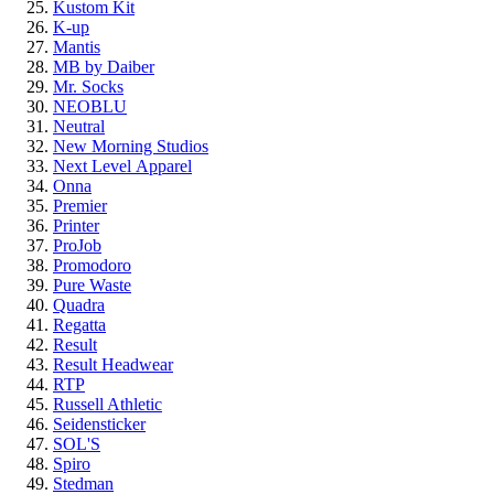
Kustom Kit
K-up
Mantis
MB by Daiber
Mr. Socks
NEOBLU
Neutral
New Morning Studios
Next Level
Apparel
Onna
Premier
Printer
ProJob
Promodoro
Pure Waste
Quadra
Regatta
Result
Result Headwear
RTP
Russell Athletic
Seidensticker
SOL'S
Spiro
Stedman