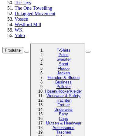
Tee Jays
The One Towelling
Untagged Movement
Vossen
Westford Mill
WK
Yoko
Produkte
T-Shirts
Polos
Sweater
Sport
Fleece
Jacken
Hemden & Blusen
Business
Pullover
Hosen/Röcke/Kleider
Workwear & Safety
Trachten
Frottier
Underwear
Baby
Caps
Mützen & Headwear
Accessoires
Taschen