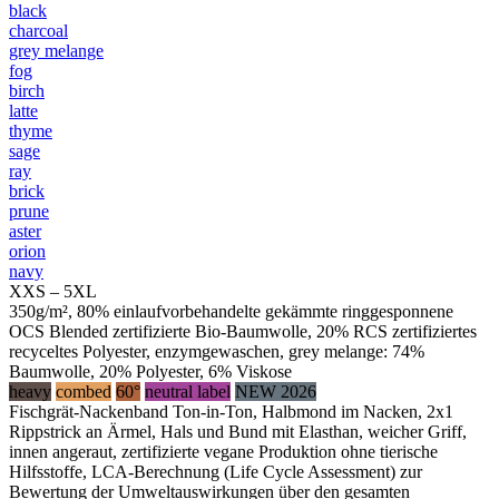
black
charcoal
grey melange
fog
birch
latte
thyme
sage
ray
brick
prune
aster
orion
navy
XXS – 5XL
350g/m², 80% einlaufvorbehandelte gekämmte ringgesponnene
OCS Blended zertifizierte Bio-Baumwolle, 20% RCS zertifiziertes
recyceltes Polyester, enzymgewaschen, grey melange: 74%
Baumwolle, 20% Polyester, 6% Viskose
heavy
combed
60°
neutral label
NEW 2026
Fischgrät-Nackenband Ton-in-Ton, Halbmond im Nacken, 2x1
Rippstrick an Ärmel, Hals und Bund mit Elasthan, weicher Griff,
innen angeraut, zertifizierte vegane Produktion ohne tierische
Hilfsstoffe, LCA-Berechnung (Life Cycle Assessment) zur
Bewertung der Umweltauswirkungen über den gesamten