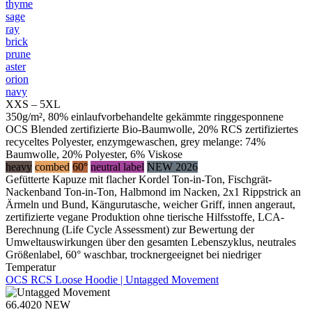
thyme
sage
ray
brick
prune
aster
orion
navy
XXS – 5XL
350g/m², 80% einlaufvorbehandelte gekämmte ringgesponnene
OCS Blended zertifizierte Bio-Baumwolle, 20% RCS zertifiziertes
recyceltes Polyester, enzymgewaschen, grey melange: 74%
Baumwolle, 20% Polyester, 6% Viskose
heavy
combed
60°
neutral label
NEW 2026
Gefütterte Kapuze mit flacher Kordel Ton-in-Ton, Fischgrät-
Nackenband Ton-in-Ton, Halbmond im Nacken, 2x1 Rippstrick an
Ärmeln und Bund, Kängurutasche, weicher Griff, innen angeraut,
zertifizierte vegane Produktion ohne tierische Hilfsstoffe, LCA-
Berechnung (Life Cycle Assessment) zur Bewertung der
Umweltauswirkungen über den gesamten Lebenszyklus, neutrales
Größenlabel, 60° waschbar, trocknergeeignet bei niedriger
Temperatur
OCS RCS Loose Hoodie | Untagged Movement
66.4020
NEW