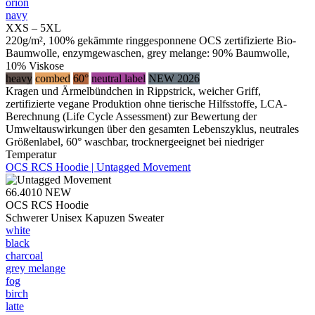
orion
navy
XXS – 5XL
220g/m², 100% gekämmte ringgesponnene OCS zertifizierte Bio-
Baumwolle, enzymgewaschen, grey melange: 90% Baumwolle,
10% Viskose
heavy
combed
60°
neutral label
NEW 2026
Kragen und Ärmelbündchen in Rippstrick, weicher Griff,
zertifizierte vegane Produktion ohne tierische Hilfsstoffe, LCA-
Berechnung (Life Cycle Assessment) zur Bewertung der
Umweltauswirkungen über den gesamten Lebenszyklus, neutrales
Größenlabel, 60° waschbar, trocknergeeignet bei niedriger
Temperatur
OCS RCS Hoodie | Untagged Movement
66.4010
NEW
OCS RCS Hoodie
Schwerer Unisex Kapuzen Sweater
white
black
charcoal
grey melange
fog
birch
latte