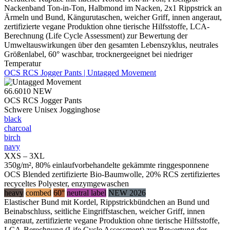
Nackenband Ton-in-Ton, Halbmond im Nacken, 2x1 Rippstrick an
Ärmeln und Bund, Kängurutaschen, weicher Griff, innen angeraut,
zertifizierte vegane Produktion ohne tierische Hilfsstoffe, LCA-
Berechnung (Life Cycle Assessment) zur Bewertung der
Umweltauswirkungen über den gesamten Lebenszyklus, neutrales
Größenlabel, 60° waschbar, trocknergeeignet bei niedriger
Temperatur
OCS RCS Jogger Pants | Untagged Movement
66.6010
NEW
OCS RCS Jogger Pants
Schwere Unisex Jogginghose
black
charcoal
birch
navy
XXS – 3XL
350g/m², 80% einlaufvorbehandelte gekämmte ringgesponnene
OCS Blended zertifizierte Bio-Baumwolle, 20% RCS zertifiziertes
recyceltes Polyester, enzymgewaschen
heavy
combed
60°
neutral label
NEW 2026
Elastischer Bund mit Kordel, Rippstrickbündchen an Bund und
Beinabschluss, seitliche Eingriffstaschen, weicher Griff, innen
angeraut, zertifizierte vegane Produktion ohne tierische Hilfsstoffe,
LCA-Berechnung (Life Cycle Assessment) zur Bewertung der