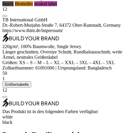
heavy
Bestseller
neutral label
12
TB International GmbH
Dr.-Robert-Murjahn-Straße 7, 64372 Ober-Ramstadt, Germany
https://www.tbint.de/impressum/
220g/m², 100% Baumwolle,
Single Jersey
Länger geschnitten, Oversize Schnitt, Rundhalsausschnitt, weite
Ärmel,
neutrales Größenlabel
Größen:
XS
–
S
–
M
–
L
–
XL
–
XXL
–
3XL
–
4XL
–
5XL
Zolltarifnummer:
61091000
|
Ursprungsland:
Bangladesch
50
1
Größentabelle
12
Das Produkt ist in den folgenden Farben verfügbar:
white
black