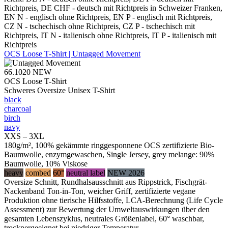
Richtpreis, DE CHF - deutsch mit Richtpreis in Schweizer Franken,
EN N - englisch ohne Richtpreis, EN P - englisch mit Richtpreis,
CZ N - tschechisch ohne Richtpreis, CZ P - tschechisch mit
Richtpreis, IT N - italienisch ohne Richtpreis, IT P - italienisch mit
Richtpreis
OCS Loose T-Shirt | Untagged Movement
66.1020
NEW
OCS Loose T-Shirt
Schweres Oversize Unisex T-Shirt
black
charcoal
birch
navy
XXS – 3XL
180g/m², 100% gekämmte ringgesponnene OCS zertifizierte Bio-
Baumwolle, enzymgewaschen, Single Jersey, grey melange: 90%
Baumwolle, 10% Viskose
heavy
combed
60°
neutral label
NEW 2026
Oversize Schnitt, Rundhalsausschnitt aus Rippstrick, Fischgrät-
Nackenband Ton-in-Ton, weicher Griff, zertifizierte vegane
Produktion ohne tierische Hilfsstoffe, LCA-Berechnung (Life Cycle
Assessment) zur Bewertung der Umweltauswirkungen über den
gesamten Lebenszyklus, neutrales Größenlabel, 60° waschbar,
trocknergeeignet bei niedriger Temperatur