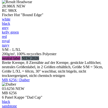
28.986X
NEW
RC 986X
Fischer Hut "Bound Edge"
white
black
grey
kelly green
red
royal
navy
S/M – L/XL
200g/m², 100% recyceltes Polyester
neutral label
NEW 2026
Breite Krempe, 8 Ziernähte auf der Krempe, gestickte Luftlöcher,
neutrales Größenlabel, in 2 Größen erhältlich, Größe S/M = 56cm,
Größe L/XL = 60cm, 30° waschbar, nicht bügeln, nicht
trocknergeeignet, nicht chemisch reinigen
MB 6256 | Daiber
03.6256
NEW
MB 6256
6 Panel Kappe "Dad Cap"
black
sandstone