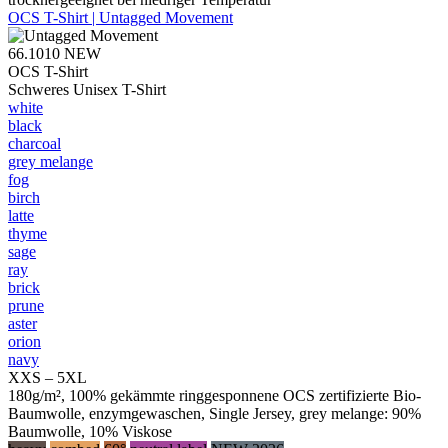
OCS T-Shirt | Untagged Movement
66.1010
NEW
OCS T-Shirt
Schweres Unisex T-Shirt
white
black
charcoal
grey melange
fog
birch
latte
thyme
sage
ray
brick
prune
aster
orion
navy
XXS – 5XL
180g/m², 100% gekämmte ringgesponnene OCS zertifizierte Bio-
Baumwolle, enzymgewaschen, Single Jersey, grey melange: 90%
Baumwolle, 10% Viskose