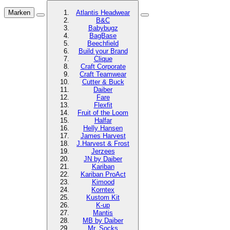
Marken
Atlantis Headwear
B&C
Babybugz
BagBase
Beechfield
Build your Brand
Clique
Craft Corporate
Craft Teamwear
Cutter & Buck
Daiber
Fare
Flexfit
Fruit of the Loom
Halfar
Helly Hansen
James Harvest
J.Harvest & Frost
Jerzees
JN by Daiber
Kariban
Kariban ProAct
Kimood
Korntex
Kustom Kit
K-up
Mantis
MB by Daiber
Mr. Socks