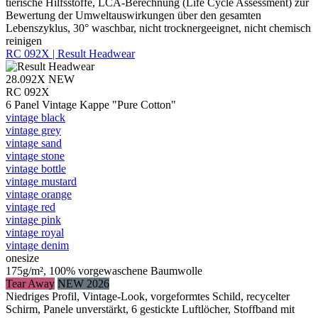
tierische Hilfsstoffe, LCA-Berechnung (Life Cycle Assessment) zur
Bewertung der Umweltauswirkungen über den gesamten
Lebenszyklus, 30° waschbar, nicht trocknergeeignet, nicht chemisch
reinigen
RC 092X | Result Headwear
28.092X
NEW
RC 092X
6 Panel Vintage Kappe "Pure Cotton"
vintage black
vintage grey
vintage sand
vintage stone
vintage bottle
vintage mustard
vintage orange
vintage red
vintage pink
vintage royal
vintage denim
onesize
175g/m², 100% vorgewaschene Baumwolle
Tear Away
NEW 2026
Niedriges Profil, Vintage-Look, vorgeformtes Schild, recycelter
Schirm, Panele unverstärkt, 6 gestickte Luftlöcher, Stoffband mit