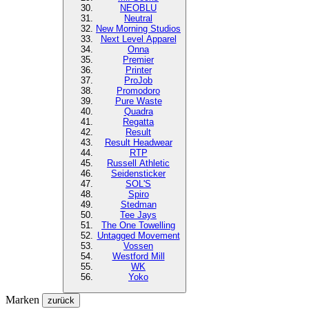
NEOBLU
Neutral
New Morning Studios
Next Level
Apparel
Onna
Premier
Printer
ProJob
Promodoro
Pure Waste
Quadra
Regatta
Result
Result Headwear
RTP
Russell Athletic
Seidensticker
SOL'S
Spiro
Stedman
Tee Jays
The One Towelling
Untagged Movement
Vossen
Westford Mill
WK
Yoko
Marken
zurück