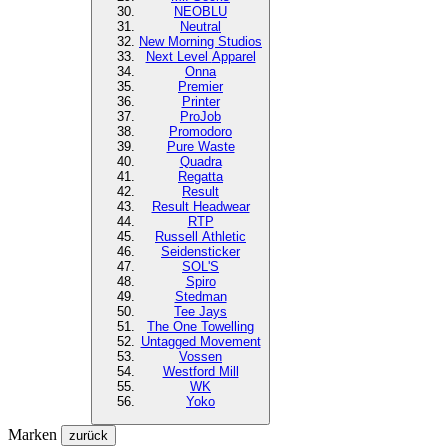
NEOBLU
Neutral
New Morning Studios
Next Level
Apparel
Onna
Premier
Printer
ProJob
Promodoro
Pure Waste
Quadra
Regatta
Result
Result Headwear
RTP
Russell Athletic
Seidensticker
SOL'S
Spiro
Stedman
Tee Jays
The One Towelling
Untagged Movement
Vossen
Westford Mill
WK
Yoko
Marken
zurück