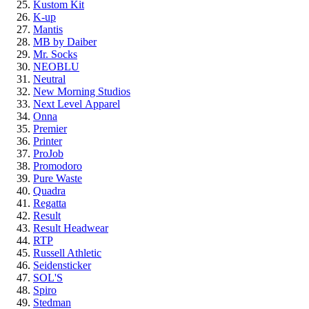
Kustom Kit
K-up
Mantis
MB by Daiber
Mr. Socks
NEOBLU
Neutral
New Morning Studios
Next Level
Apparel
Onna
Premier
Printer
ProJob
Promodoro
Pure Waste
Quadra
Regatta
Result
Result Headwear
RTP
Russell Athletic
Seidensticker
SOL'S
Spiro
Stedman