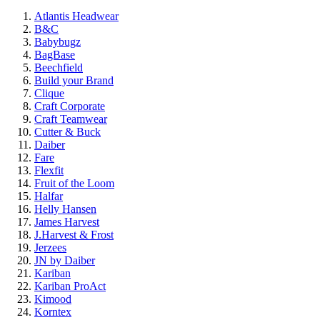
Atlantis Headwear
B&C
Babybugz
BagBase
Beechfield
Build your Brand
Clique
Craft Corporate
Craft Teamwear
Cutter & Buck
Daiber
Fare
Flexfit
Fruit of the Loom
Halfar
Helly Hansen
James Harvest
J.Harvest & Frost
Jerzees
JN by Daiber
Kariban
Kariban ProAct
Kimood
Korntex