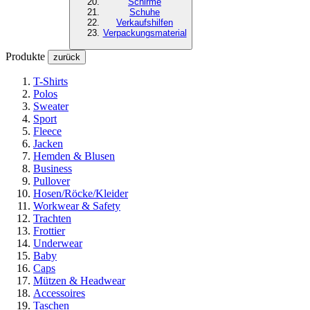
Schirme
Schuhe
Verkaufshilfen
Verpackungsmaterial
Produkte
zurück
T-Shirts
Polos
Sweater
Sport
Fleece
Jacken
Hemden & Blusen
Business
Pullover
Hosen/Röcke/Kleider
Workwear & Safety
Trachten
Frottier
Underwear
Baby
Caps
Mützen & Headwear
Accessoires
Taschen