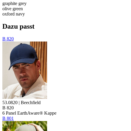
graphite grey
olive green
oxford navy
Dazu passt
B 820
53.0820 | Beechfield
B 820
6 Panel EarthAware® Kappe
B 801