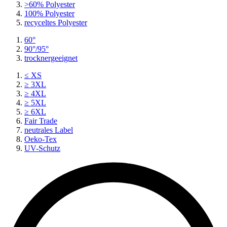
>60% Polyester
100% Polyester
recyceltes
Polyester
60°
90°/95°
trocknergeeignet
≤ XS
≥ 3XL
≥ 4XL
≥ 5XL
≥ 6XL
Fair Trade
neutrales Label
Oeko-Tex
UV-Schutz