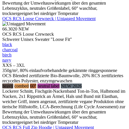
Bewertung der Umweltauswirkungen über den gesamten
Lebenszyklus, neutrales Größenlabel, 60° waschbar,
trocknergeeignet bei niedriger Temperatur
OCS RCS Loose Crewneck | Untagged Movement
66.3020
NEW
OCS RCS Loose Crewneck
Schwerer Unisex Sweater "Loose Fit"
black
charcoal
birch
navy
XXS – 3XL
350g/m², 80% einlaufvorbehandelte gekämmte ringgesponnene
OCS Blended zertifizierte Bio-Baumwolle, 20% RCS zertifiziertes
recyceltes Polyester, enzymgewaschen
heavy
combed
60°
neutral label
NEW 2026
Lockerer Schnitt, Fischgrät-Nackenband Ton-in-Ton, Halbmond im
Nacken, 2x1 Rippstrick an Ärmel, Hals und Bund mit Elasthan,
weicher Griff, innen angeraut, zertifizierte vegane Produktion ohne
tierische Hilfsstoffe, LCA-Berechnung (Life Cycle Assessment) zur
Bewertung der Umweltauswirkungen über den gesamten
Lebenszyklus, neutrales Größenlabel, 60° waschbar,
trocknergeeignet bei niedriger Temperatur
OCS RCS Full Zip Hoodie | Untagged Movement