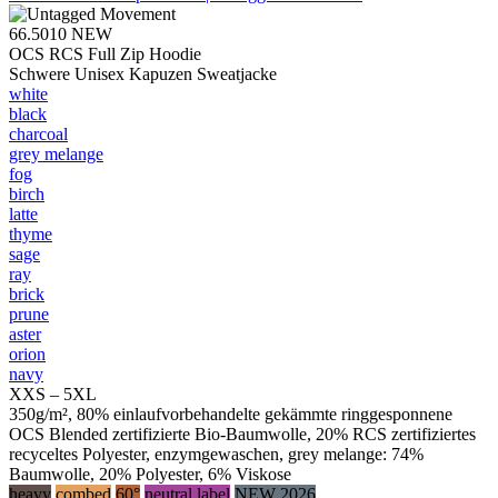
66.5010
NEW
OCS RCS Full Zip Hoodie
Schwere Unisex Kapuzen Sweatjacke
white
black
charcoal
grey melange
fog
birch
latte
thyme
sage
ray
brick
prune
aster
orion
navy
XXS – 5XL
350g/m², 80% einlaufvorbehandelte gekämmte ringgesponnene
OCS Blended zertifizierte Bio-Baumwolle, 20% RCS zertifiziertes
recyceltes Polyester, enzymgewaschen, grey melange: 74%
Baumwolle, 20% Polyester, 6% Viskose
heavy
combed
60°
neutral label
NEW 2026