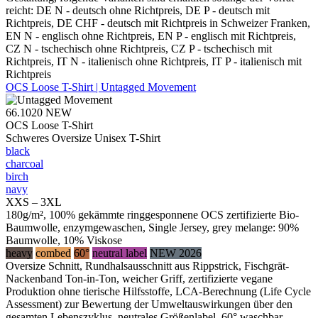
reicht: DE N - deutsch ohne Richtpreis, DE P - deutsch mit
Richtpreis, DE CHF - deutsch mit Richtpreis in Schweizer Franken,
EN N - englisch ohne Richtpreis, EN P - englisch mit Richtpreis,
CZ N - tschechisch ohne Richtpreis, CZ P - tschechisch mit
Richtpreis, IT N - italienisch ohne Richtpreis, IT P - italienisch mit
Richtpreis
OCS Loose T-Shirt | Untagged Movement
66.1020
NEW
OCS Loose T-Shirt
Schweres Oversize Unisex T-Shirt
black
charcoal
birch
navy
XXS – 3XL
180g/m², 100% gekämmte ringgesponnene OCS zertifizierte Bio-
Baumwolle, enzymgewaschen, Single Jersey, grey melange: 90%
Baumwolle, 10% Viskose
heavy
combed
60°
neutral label
NEW 2026
Oversize Schnitt, Rundhalsausschnitt aus Rippstrick, Fischgrät-
Nackenband Ton-in-Ton, weicher Griff, zertifizierte vegane
Produktion ohne tierische Hilfsstoffe, LCA-Berechnung (Life Cycle
Assessment) zur Bewertung der Umweltauswirkungen über den
gesamten Lebenszyklus, neutrales Größenlabel, 60° waschbar,