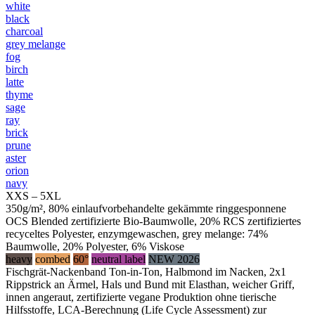
white
black
charcoal
grey melange
fog
birch
latte
thyme
sage
ray
brick
prune
aster
orion
navy
XXS – 5XL
350g/m², 80% einlaufvorbehandelte gekämmte ringgesponnene
OCS Blended zertifizierte Bio-Baumwolle, 20% RCS zertifiziertes
recyceltes Polyester, enzymgewaschen, grey melange: 74%
Baumwolle, 20% Polyester, 6% Viskose
heavy
combed
60°
neutral label
NEW 2026
Fischgrät-Nackenband Ton-in-Ton, Halbmond im Nacken, 2x1
Rippstrick an Ärmel, Hals und Bund mit Elasthan, weicher Griff,
innen angeraut, zertifizierte vegane Produktion ohne tierische
Hilfsstoffe, LCA-Berechnung (Life Cycle Assessment) zur