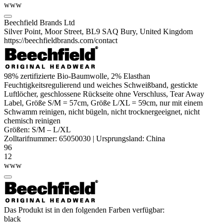
www
Beechfield Brands Ltd
Silver Point, Moor Street, BL9 SAQ Bury, United Kingdom
https://beechfieldbrands.com/contact
98% zertifizierte
Bio-Baumwolle
, 2%
Elasthan
Feuchtigkeitsregulierend und weiches Schweißband, gestickte
Luftlöcher, geschlossene Rückseite ohne Verschluss, Tear Away
Label, Größe S/M = 57cm, Größe L/XL = 59cm, nur mit einem
Schwamm reinigen, nicht bügeln, nicht trocknergeeignet, nicht
chemisch reinigen
Größen:
S/M
–
L/XL
Zolltarifnummer:
65050030
|
Ursprungsland:
China
96
12
www
Das Produkt ist in den folgenden Farben verfügbar:
black