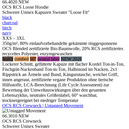
66.4020
NEW
OCS RCS Loose Hoodie
Schwerer Unisex Kapuzen Sweater "Loose Fit"
black
charcoal
birch
navy
XXS – 3XL
350g/m², 80% einlaufvorbehandelte gekämmte ringgesponnene
OCS Blended zertifizierte Bio-Baumwolle, 20% RCS zertifiziertes
recyceltes Polyester, enzymgewaschen
heavy
combed
60°
neutral label
NEW 2026
Lockerer Schnitt, gefütterte Kapuze mit flacher Kordel Ton-in-Ton,
Fischgrät-Nackenband Ton-in-Ton, Halbmond im Nacken, 2x1
Rippstrick an Ärmeln und Bund, Kängurutasche, weicher Griff,
innen angeraut, zertifizierte vegane Produktion ohne tierische
Hilfsstoffe, LCA-Berechnung (Life Cycle Assessment) zur
Bewertung der Umweltauswirkungen über den gesamten
Lebenszyklus, neutrales Größenlabel, 60° waschbar,
trocknergeeignet bei niedriger Temperatur
OCS RCS Crewneck | Untagged Movement
66.3010
NEW
OCS RCS Crewneck
Schwerer Unisex Sweater