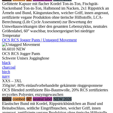
Gefütterte Kapuze mit flacher Kordel Ton-in-Ton, Fischgrät-
Nackenband Ton-in-Ton, Halbmond im Nacken, 2x1 Rippstrick an
Ärmeln und Bund, Kängurutaschen, weicher Griff, innen angeraut,
zertifizierte vegane Produktion ohne tierische Hilfsstoffe, LCA-
Berechnung (Life Cycle Assessment) zur Bewertung der
Umweltauswirkungen über den gesamten Lebenszyklus, neutrales
Größenlabel, 60° waschbar, trocknergeeignet bei niedriger
Temperatur
OCS RCS Jogger Pants | Untagged Movement
66.6010
NEW
OCS RCS Jogger Pants
Schwere Unisex Jogginghose
black
charcoal
birch
navy
XXS – 3XL
350g/m², 80% einlaufvorbehandelte gekämmte ringgesponnene
OCS Blended zertifizierte Bio-Baumwolle, 20% RCS zertifiziertes
recyceltes Polyester, enzymgewaschen
heavy
combed
60°
neutral label
NEW 2026
Elastischer Bund mit Kordel, Rippstrickbündchen an Bund und
Beinabschluss, seitliche Eingriffstaschen, weicher Griff, innen
angeraut, zertifizierte vegane Produktion ohne tierische Hilfsstoffe,