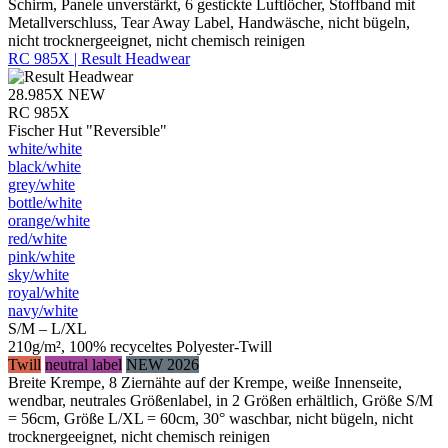
Schirm, Panele unverstärkt, 6 gestickte Luftlöcher, Stoffband mit
Metallverschluss, Tear Away Label, Handwäsche, nicht bügeln,
nicht trocknergeeignet, nicht chemisch reinigen
RC 985X | Result Headwear
28.985X
NEW
RC 985X
Fischer Hut "Reversible"
white/​white
black/​white
grey/​white
bottle/​white
orange/​white
red/​white
pink/​white
sky/​white
royal/​white
navy/​white
S/M – L/XL
210g/m², 100% recyceltes Polyester-Twill
Twill
neutral label
NEW 2026
Breite Krempe, 8 Ziernähte auf der Krempe, weiße Innenseite,
wendbar, neutrales Größenlabel, in 2 Größen erhältlich, Größe S/M
= 56cm, Größe L/XL = 60cm, 30° waschbar, nicht bügeln, nicht
trocknergeeignet, nicht chemisch reinigen