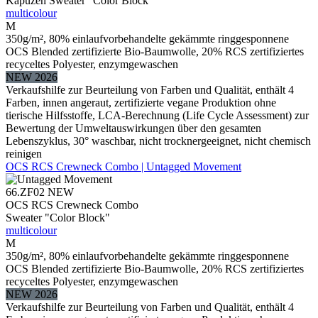
Kapuzen Sweater "Color Block"
multicolour
M
350g/m², 80% einlaufvorbehandelte gekämmte ringgesponnene
OCS Blended zertifizierte Bio-Baumwolle, 20% RCS zertifiziertes
recyceltes Polyester, enzymgewaschen
NEW 2026
Verkaufshilfe zur Beurteilung von Farben und Qualität, enthält 4
Farben, innen angeraut, zertifizierte vegane Produktion ohne
tierische Hilfsstoffe, LCA-Berechnung (Life Cycle Assessment) zur
Bewertung der Umweltauswirkungen über den gesamten
Lebenszyklus, 30° waschbar, nicht trocknergeeignet, nicht chemisch
reinigen
OCS RCS Crewneck Combo | Untagged Movement
66.ZF02
NEW
OCS RCS Crewneck Combo
Sweater "Color Block"
multicolour
M
350g/m², 80% einlaufvorbehandelte gekämmte ringgesponnene
OCS Blended zertifizierte Bio-Baumwolle, 20% RCS zertifiziertes
recyceltes Polyester, enzymgewaschen
NEW 2026
Verkaufshilfe zur Beurteilung von Farben und Qualität, enthält 4