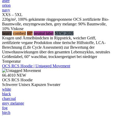
aster
orion
navy
XXS – 5XL
220g/m², 100% gekämmte ringgesponnene OCS zertifizierte Bio-
Baumwolle, enzymgewaschen, grey melange: 90% Baumwolle,
10% Viskose
heavy
combed
60°
neutral label
NEW 2026
Kragen und Ärmelbündchen in Rippstrick, weicher Griff,
zertifizierte vegane Produktion ohne tierische Hilfsstoffe, LCA-
Berechnung (Life Cycle Assessment) zur Bewertung der
Umweltauswirkungen über den gesamten Lebenszyklus, neutrales
Größenlabel, 60° waschbar, trocknergeeignet bei niedriger
Temperatur
OCS RCS Hoodie | Untagged Movement
66.4010
NEW
OCS RCS Hoodie
Schwerer Unisex Kapuzen Sweater
white
black
charcoal
grey melange
fog
birch