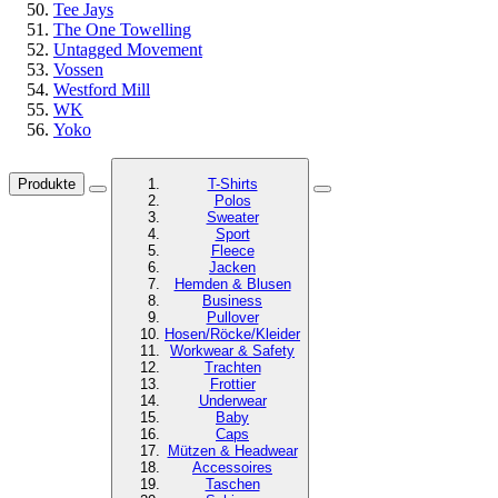
Tee Jays
The One Towelling
Untagged Movement
Vossen
Westford Mill
WK
Yoko
Produkte
T-Shirts
Polos
Sweater
Sport
Fleece
Jacken
Hemden & Blusen
Business
Pullover
Hosen/Röcke/Kleider
Workwear & Safety
Trachten
Frottier
Underwear
Baby
Caps
Mützen & Headwear
Accessoires
Taschen