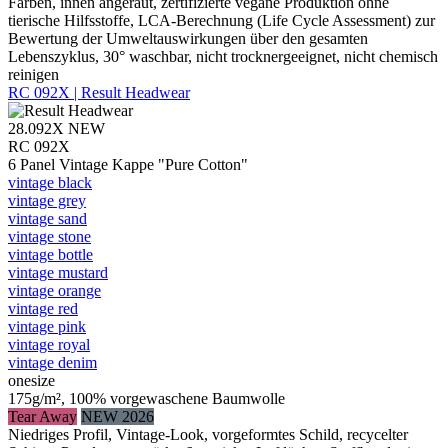
Farben, innen angeraut, zertifizierte vegane Produktion ohne
tierische Hilfsstoffe, LCA-Berechnung (Life Cycle Assessment) zur
Bewertung der Umweltauswirkungen über den gesamten
Lebenszyklus, 30° waschbar, nicht trocknergeeignet, nicht chemisch
reinigen
RC 092X | Result Headwear
28.092X
NEW
RC 092X
6 Panel Vintage Kappe "Pure Cotton"
vintage black
vintage grey
vintage sand
vintage stone
vintage bottle
vintage mustard
vintage orange
vintage red
vintage pink
vintage royal
vintage denim
onesize
175g/m², 100% vorgewaschene Baumwolle
Tear Away
NEW 2026
Niedriges Profil, Vintage-Look, vorgeformtes Schild, recycelter