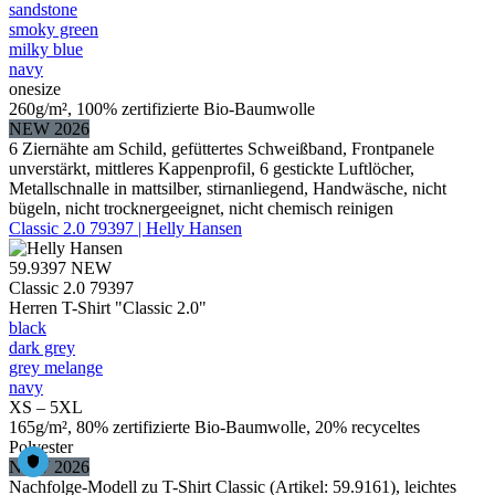
sandstone
smoky green
milky blue
navy
onesize
260g/m², 100% zertifizierte Bio-Baumwolle
NEW 2026
6 Ziernähte am Schild, gefüttertes Schweißband, Frontpanele
unverstärkt, mittleres Kappenprofil, 6 gestickte Luftlöcher,
Metallschnalle in mattsilber, stirnanliegend, Handwäsche, nicht
bügeln, nicht trocknergeeignet, nicht chemisch reinigen
Classic 2.0 79397 | Helly Hansen
59.9397
NEW
Classic 2.0 79397
Herren T-Shirt "Classic 2.0"
black
dark grey
grey melange
navy
XS – 5XL
165g/m², 80% zertifizierte Bio-Baumwolle, 20% recyceltes
Polyester
NEW 2026
Nachfolge-Modell zu T-Shirt Classic (Artikel: 59.9161), leichtes