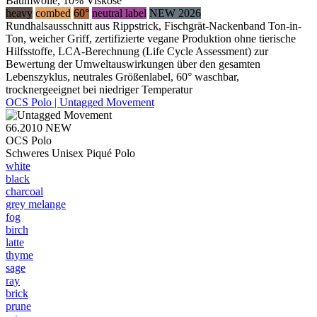
Baumwolle, 10% Viskose
heavy
combed
60°
neutral label
NEW 2026
Rundhalsausschnitt aus Rippstrick, Fischgrät-Nackenband Ton-in-
Ton, weicher Griff, zertifizierte vegane Produktion ohne tierische
Hilfsstoffe, LCA-Berechnung (Life Cycle Assessment) zur
Bewertung der Umweltauswirkungen über den gesamten
Lebenszyklus, neutrales Größenlabel, 60° waschbar,
trocknergeeignet bei niedriger Temperatur
OCS Polo | Untagged Movement
66.2010
NEW
OCS Polo
Schweres Unisex Piqué Polo
white
black
charcoal
grey melange
fog
birch
latte
thyme
sage
ray
brick
prune