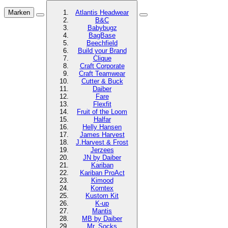
Marken
Atlantis Headwear
B&C
Babybugz
BagBase
Beechfield
Build your Brand
Clique
Craft Corporate
Craft Teamwear
Cutter & Buck
Daiber
Fare
Flexfit
Fruit of the Loom
Halfar
Helly Hansen
James Harvest
J.Harvest & Frost
Jerzees
JN by Daiber
Kariban
Kariban ProAct
Kimood
Korntex
Kustom Kit
K-up
Mantis
MB by Daiber
Mr. Socks