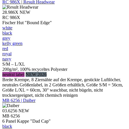
RC 986X | Result Headwear
28.986X
NEW
RC 986X
Fischer Hut "Bound Edge"
white
black
grey
kelly green
red
royal
navy
S/M – L/XL
200g/m², 100% recyceltes Polyester
neutral label
NEW 2026
Breite Krempe, 8 Ziernähte auf der Krempe, gestickte Luftlöcher,
neutrales Größenlabel, in 2 Größen erhältlich, Größe S/M = 56cm,
Größe L/XL = 60cm, 30° waschbar, nicht bügeln, nicht
trocknergeeignet, nicht chemisch reinigen
MB 6256 | Daiber
03.6256
NEW
MB 6256
6 Panel Kappe "Dad Cap"
black