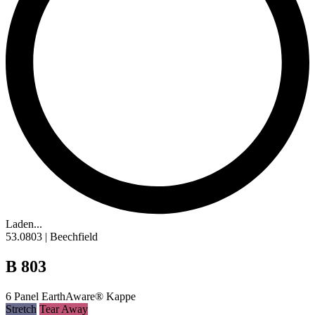
Laden...
53.0803 | Beechfield
B 803
6 Panel EarthAware® Kappe
Stretch
Tear Away