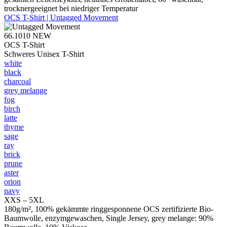
trocknergeeignet bei niedriger Temperatur
OCS T-Shirt | Untagged Movement
66.1010
NEW
OCS T-Shirt
Schweres Unisex T-Shirt
white
black
charcoal
grey melange
fog
birch
latte
thyme
sage
ray
brick
prune
aster
orion
navy
XXS – 5XL
180g/m², 100% gekämmte ringgesponnene OCS zertifizierte Bio-
Baumwolle, enzymgewaschen, Single Jersey, grey melange: 90%