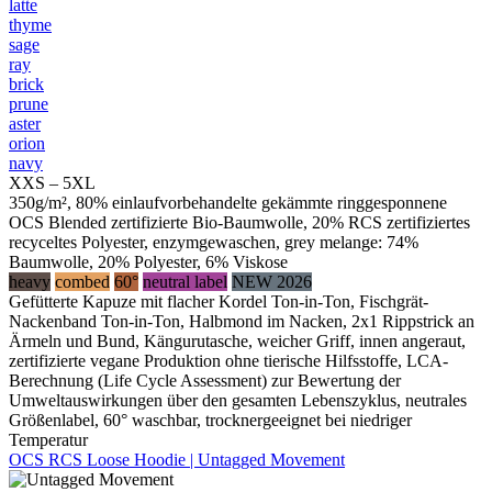
latte
thyme
sage
ray
brick
prune
aster
orion
navy
XXS – 5XL
350g/m², 80% einlaufvorbehandelte gekämmte ringgesponnene
OCS Blended zertifizierte Bio-Baumwolle, 20% RCS zertifiziertes
recyceltes Polyester, enzymgewaschen, grey melange: 74%
Baumwolle, 20% Polyester, 6% Viskose
heavy
combed
60°
neutral label
NEW 2026
Gefütterte Kapuze mit flacher Kordel Ton-in-Ton, Fischgrät-
Nackenband Ton-in-Ton, Halbmond im Nacken, 2x1 Rippstrick an
Ärmeln und Bund, Kängurutasche, weicher Griff, innen angeraut,
zertifizierte vegane Produktion ohne tierische Hilfsstoffe, LCA-
Berechnung (Life Cycle Assessment) zur Bewertung der
Umweltauswirkungen über den gesamten Lebenszyklus, neutrales
Größenlabel, 60° waschbar, trocknergeeignet bei niedriger
Temperatur
OCS RCS Loose Hoodie | Untagged Movement