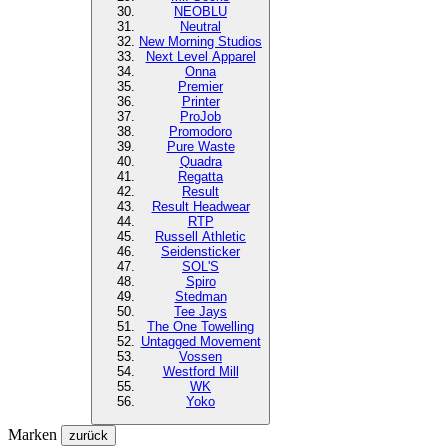
NEOBLU
Neutral
New Morning Studios
Next Level
Apparel
Onna
Premier
Printer
ProJob
Promodoro
Pure Waste
Quadra
Regatta
Result
Result Headwear
RTP
Russell Athletic
Seidensticker
SOL'S
Spiro
Stedman
Tee Jays
The One Towelling
Untagged Movement
Vossen
Westford Mill
WK
Yoko
Marken
zurück