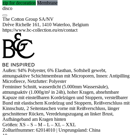
zip for decoration
Membrane
disco
The Cotton Group SA/NV
Drève Richelle 161, 1410 Waterloo, Belgium
https://www.bc-collection.eu/en/contact
Außen: 94%
Polyester
, 6%
Elasthan
, Softshell gewebt,
atmungsaktive Schichtmembran mit Microporen, Innen:
Antipilling
Microfleece
, Netzfutter:
Polyester
Femininer Schnitt,
wasserdicht
(5.000mm Wassersäule),
atmungsaktiv (1.000g/m² in 24h), hoher Kragen, abnehmbare
Kapuze mit einstellbaren Kordelzügen und Stoppern, verstellbarer
Bund mit elastischem Kordelzug und Stoppern, Reißverschluss mit
Kinnschutz, 2 Seitentaschen vorne mit Reißverschluss, länger
geschnittener Rücken, Veredelungszugang an linker Brust,
Aufhängeband am Kragen hinten
Größen:
XS
–
S
–
M
–
L
–
XL
–
XXL
Zolltarifnummer:
62014010
|
Ursprungsland:
China