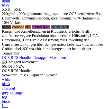
orion
navy
XXS – 5XL
220g/m², 100% gekämmte ringgesponnene OCS zertifizierte Bio-
Baumwolle, enzymgewaschen, grey melange: 90% Baumwolle,
10% Viskose
heavy
combed
60°
neutral label
NEW 2026
Kragen und Ärmelbündchen in Rippstrick, weicher Griff,
zertifizierte vegane Produktion ohne tierische Hilfsstoffe, LCA-
Berechnung (Life Cycle Assessment) zur Bewertung der
Umweltauswirkungen über den gesamten Lebenszyklus, neutrales
Größenlabel, 60° waschbar, trocknergeeignet bei niedriger
Temperatur
OCS RCS Hoodie | Untagged Movement
66.4010
NEW
OCS RCS Hoodie
Schwerer Unisex Kapuzen Sweater
white
black
charcoal
grey melange
fog
birch
latte