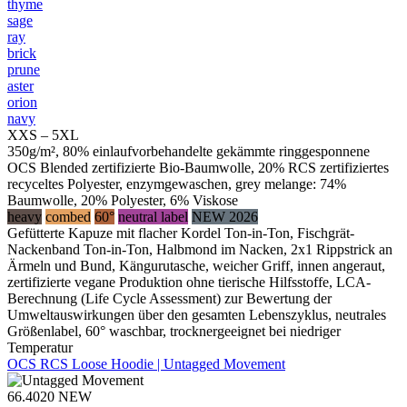
thyme
sage
ray
brick
prune
aster
orion
navy
XXS – 5XL
350g/m², 80% einlaufvorbehandelte gekämmte ringgesponnene
OCS Blended zertifizierte Bio-Baumwolle, 20% RCS zertifiziertes
recyceltes Polyester, enzymgewaschen, grey melange: 74%
Baumwolle, 20% Polyester, 6% Viskose
heavy
combed
60°
neutral label
NEW 2026
Gefütterte Kapuze mit flacher Kordel Ton-in-Ton, Fischgrät-
Nackenband Ton-in-Ton, Halbmond im Nacken, 2x1 Rippstrick an
Ärmeln und Bund, Kängurutasche, weicher Griff, innen angeraut,
zertifizierte vegane Produktion ohne tierische Hilfsstoffe, LCA-
Berechnung (Life Cycle Assessment) zur Bewertung der
Umweltauswirkungen über den gesamten Lebenszyklus, neutrales
Größenlabel, 60° waschbar, trocknergeeignet bei niedriger
Temperatur
OCS RCS Loose Hoodie | Untagged Movement
66.4020
NEW