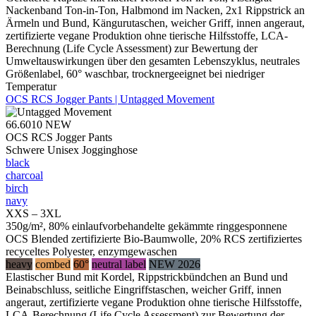
Nackenband Ton-in-Ton, Halbmond im Nacken, 2x1 Rippstrick an
Ärmeln und Bund, Kängurutaschen, weicher Griff, innen angeraut,
zertifizierte vegane Produktion ohne tierische Hilfsstoffe, LCA-
Berechnung (Life Cycle Assessment) zur Bewertung der
Umweltauswirkungen über den gesamten Lebenszyklus, neutrales
Größenlabel, 60° waschbar, trocknergeeignet bei niedriger
Temperatur
OCS RCS Jogger Pants | Untagged Movement
66.6010
NEW
OCS RCS Jogger Pants
Schwere Unisex Jogginghose
black
charcoal
birch
navy
XXS – 3XL
350g/m², 80% einlaufvorbehandelte gekämmte ringgesponnene
OCS Blended zertifizierte Bio-Baumwolle, 20% RCS zertifiziertes
recyceltes Polyester, enzymgewaschen
heavy
combed
60°
neutral label
NEW 2026
Elastischer Bund mit Kordel, Rippstrickbündchen an Bund und
Beinabschluss, seitliche Eingriffstaschen, weicher Griff, innen
angeraut, zertifizierte vegane Produktion ohne tierische Hilfsstoffe,
LCA-Berechnung (Life Cycle Assessment) zur Bewertung der