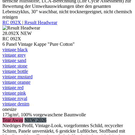
tierische Hilfsstoffe, LCA-Berechnung (Life Cycle Assessment) zur
Bewertung der Umweltauswirkungen über den gesamten
Lebenszyklus, 30° waschbar, nicht trocknergeeignet, nicht chemisch
reinigen
RC 092X | Result Headwear
28.092X
NEW
RC 092X
6 Panel Vintage Kappe "Pure Cotton"
vintage black
vintage grey
vintage sand
vintage stone
vintage bottle
vintage mustard
vintage orange
vintage red
vintage pink
vintage royal
vintage denim
onesize
175g/m², 100% vorgewaschene Baumwolle
Tear Away
NEW 2026
Niedriges Profil, Vintage-Look, vorgeformtes Schild, recycelter
Schirm, Panele unverstärkt, 6 gestickte Luftlöcher, Stoffband mit