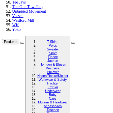
Tee Jays
The One Towelling
Untagged Movement
Vossen
Westford Mill
WK
Yoko
Produkte
T-Shirts
Polos
Sweater
Sport
Fleece
Jacken
Hemden & Blusen
Business
Pullover
Hosen/Röcke/Kleider
Workwear & Safety
Trachten
Frottier
Underwear
Baby
Caps
Mützen & Headwear
Accessoires
Taschen