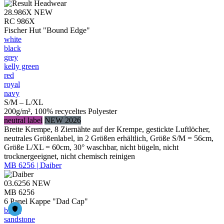
28.986X
NEW
RC 986X
Fischer Hut "Bound Edge"
white
black
grey
kelly green
red
royal
navy
S/M – L/XL
200g/m², 100% recyceltes Polyester
neutral label
NEW 2026
Breite Krempe, 8 Ziernähte auf der Krempe, gestickte Luftlöcher,
neutrales Größenlabel, in 2 Größen erhältlich, Größe S/M = 56cm,
Größe L/XL = 60cm, 30° waschbar, nicht bügeln, nicht
trocknergeeignet, nicht chemisch reinigen
MB 6256 | Daiber
03.6256
NEW
MB 6256
6 Panel Kappe "Dad Cap"
black
sandstone