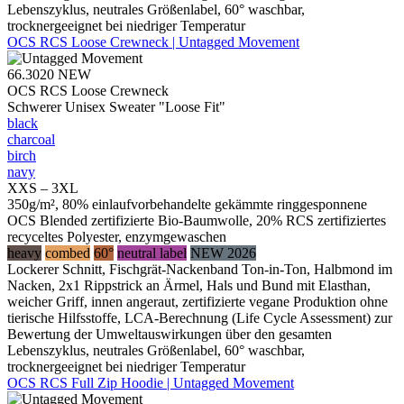
Lebenszyklus, neutrales Größenlabel, 60° waschbar,
trocknergeeignet bei niedriger Temperatur
OCS RCS Loose Crewneck | Untagged Movement
66.3020
NEW
OCS RCS Loose Crewneck
Schwerer Unisex Sweater "Loose Fit"
black
charcoal
birch
navy
XXS – 3XL
350g/m², 80% einlaufvorbehandelte gekämmte ringgesponnene
OCS Blended zertifizierte Bio-Baumwolle, 20% RCS zertifiziertes
recyceltes Polyester, enzymgewaschen
heavy
combed
60°
neutral label
NEW 2026
Lockerer Schnitt, Fischgrät-Nackenband Ton-in-Ton, Halbmond im
Nacken, 2x1 Rippstrick an Ärmel, Hals und Bund mit Elasthan,
weicher Griff, innen angeraut, zertifizierte vegane Produktion ohne
tierische Hilfsstoffe, LCA-Berechnung (Life Cycle Assessment) zur
Bewertung der Umweltauswirkungen über den gesamten
Lebenszyklus, neutrales Größenlabel, 60° waschbar,
trocknergeeignet bei niedriger Temperatur
OCS RCS Full Zip Hoodie | Untagged Movement