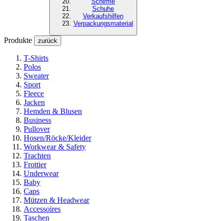
Schirme
Schuhe
Verkaufshilfen
Verpackungsmaterial
Produkte
zurück
T-Shirts
Polos
Sweater
Sport
Fleece
Jacken
Hemden & Blusen
Business
Pullover
Hosen/Röcke/Kleider
Workwear & Safety
Trachten
Frottier
Underwear
Baby
Caps
Mützen & Headwear
Accessoires
Taschen