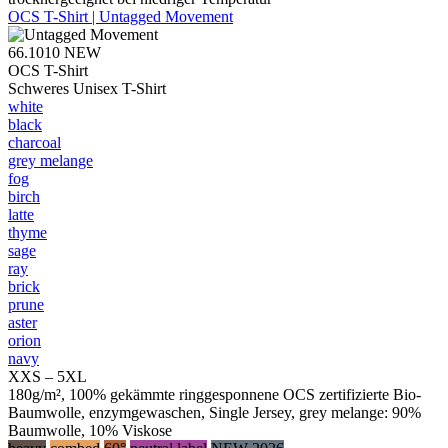
OCS T-Shirt | Untagged Movement
66.1010
NEW
OCS T-Shirt
Schweres Unisex T-Shirt
white
black
charcoal
grey melange
fog
birch
latte
thyme
sage
ray
brick
prune
aster
orion
navy
XXS – 5XL
180g/m², 100% gekämmte ringgesponnene OCS zertifizierte Bio-
Baumwolle, enzymgewaschen, Single Jersey, grey melange: 90%
Baumwolle, 10% Viskose