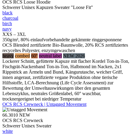
OCS RCS Loose Hoodie
Schwerer Unisex Kapuzen Sweater "Loose Fit"
black
charcoal
birch
navy
XXS – 3XL
350g/m², 80% einlaufvorbehandelte gekämmte ringgesponnene
OCS Blended zertifizierte Bio-Baumwolle, 20% RCS zertifiziertes
recyceltes Polyester, enzymgewaschen
heavy
combed
60°
neutral label
NEW 2026
Lockerer Schnitt, gefütterte Kapuze mit flacher Kordel Ton-in-Ton,
Fischgrät-Nackenband Ton-in-Ton, Halbmond im Nacken, 2x1
Rippstrick an Ärmeln und Bund, Kängurutasche, weicher Griff,
innen angeraut, zertifizierte vegane Produktion ohne tierische
Hilfsstoffe, LCA-Berechnung (Life Cycle Assessment) zur
Bewertung der Umweltauswirkungen über den gesamten
Lebenszyklus, neutrales Größenlabel, 60° waschbar,
trocknergeeignet bei niedriger Temperatur
OCS RCS Crewneck | Untagged Movement
66.3010
NEW
OCS RCS Crewneck
Schwerer Unisex Sweater
white