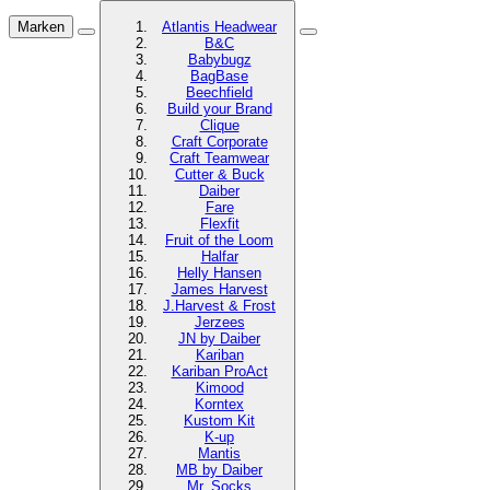
Marken
Atlantis Headwear
B&C
Babybugz
BagBase
Beechfield
Build your Brand
Clique
Craft Corporate
Craft Teamwear
Cutter & Buck
Daiber
Fare
Flexfit
Fruit of the Loom
Halfar
Helly Hansen
James Harvest
J.Harvest & Frost
Jerzees
JN by Daiber
Kariban
Kariban ProAct
Kimood
Korntex
Kustom Kit
K-up
Mantis
MB by Daiber
Mr. Socks