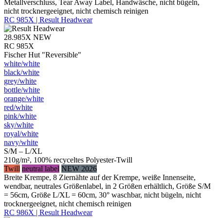
Metallverschluss, Tear Away Label, Handwäsche, nicht bügeln,
nicht trocknergeeignet, nicht chemisch reinigen
RC 985X | Result Headwear
28.985X
NEW
RC 985X
Fischer Hut "Reversible"
white/​white
black/​white
grey/​white
bottle/​white
orange/​white
red/​white
pink/​white
sky/​white
royal/​white
navy/​white
S/M – L/XL
210g/m², 100% recyceltes Polyester-Twill
Twill
neutral label
NEW 2026
Breite Krempe, 8 Ziernähte auf der Krempe, weiße Innenseite,
wendbar, neutrales Größenlabel, in 2 Größen erhältlich, Größe S/M
= 56cm, Größe L/XL = 60cm, 30° waschbar, nicht bügeln, nicht
trocknergeeignet, nicht chemisch reinigen
RC 986X | Result Headwear