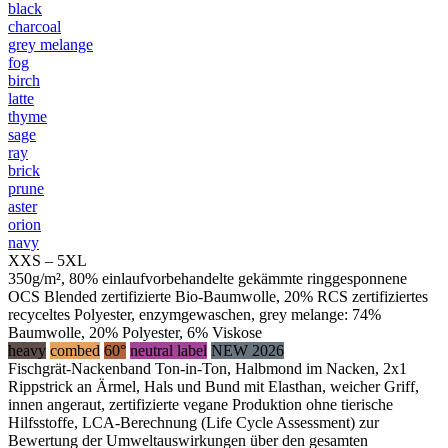
black
charcoal
grey melange
fog
birch
latte
thyme
sage
ray
brick
prune
aster
orion
navy
XXS – 5XL
350g/m², 80% einlaufvorbehandelte gekämmte ringgesponnene
OCS Blended zertifizierte Bio-Baumwolle, 20% RCS zertifiziertes
recyceltes Polyester, enzymgewaschen, grey melange: 74%
Baumwolle, 20% Polyester, 6% Viskose
heavy
combed
60°
neutral label
NEW 2026
Fischgrät-Nackenband Ton-in-Ton, Halbmond im Nacken, 2x1
Rippstrick an Ärmel, Hals und Bund mit Elasthan, weicher Griff,
innen angeraut, zertifizierte vegane Produktion ohne tierische
Hilfsstoffe, LCA-Berechnung (Life Cycle Assessment) zur
Bewertung der Umweltauswirkungen über den gesamten