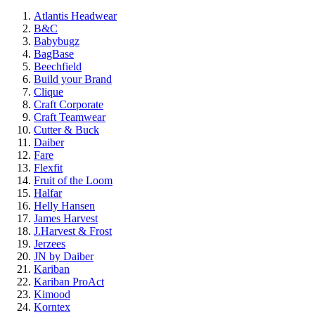
Atlantis Headwear
B&C
Babybugz
BagBase
Beechfield
Build your Brand
Clique
Craft Corporate
Craft Teamwear
Cutter & Buck
Daiber
Fare
Flexfit
Fruit of the Loom
Halfar
Helly Hansen
James Harvest
J.Harvest & Frost
Jerzees
JN by Daiber
Kariban
Kariban ProAct
Kimood
Korntex