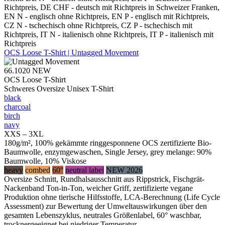
Richtpreis, DE CHF - deutsch mit Richtpreis in Schweizer Franken,
EN N - englisch ohne Richtpreis, EN P - englisch mit Richtpreis,
CZ N - tschechisch ohne Richtpreis, CZ P - tschechisch mit
Richtpreis, IT N - italienisch ohne Richtpreis, IT P - italienisch mit
Richtpreis
OCS Loose T-Shirt | Untagged Movement
66.1020
NEW
OCS Loose T-Shirt
Schweres Oversize Unisex T-Shirt
black
charcoal
birch
navy
XXS – 3XL
180g/m², 100% gekämmte ringgesponnene OCS zertifizierte Bio-
Baumwolle, enzymgewaschen, Single Jersey, grey melange: 90%
Baumwolle, 10% Viskose
heavy
combed
60°
neutral label
NEW 2026
Oversize Schnitt, Rundhalsausschnitt aus Rippstrick, Fischgrät-
Nackenband Ton-in-Ton, weicher Griff, zertifizierte vegane
Produktion ohne tierische Hilfsstoffe, LCA-Berechnung (Life Cycle
Assessment) zur Bewertung der Umweltauswirkungen über den
gesamten Lebenszyklus, neutrales Größenlabel, 60° waschbar,
trocknergeeignet bei niedriger Temperatur