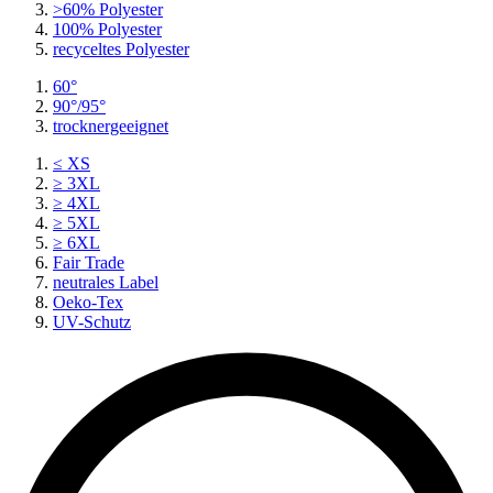
>60% Polyester
100% Polyester
recyceltes
Polyester
60°
90°/95°
trocknergeeignet
≤ XS
≥ 3XL
≥ 4XL
≥ 5XL
≥ 6XL
Fair Trade
neutrales Label
Oeko-Tex
UV-Schutz