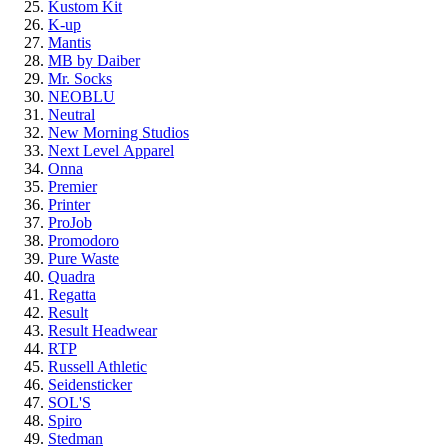
Kustom Kit
K-up
Mantis
MB by Daiber
Mr. Socks
NEOBLU
Neutral
New Morning Studios
Next Level
Apparel
Onna
Premier
Printer
ProJob
Promodoro
Pure Waste
Quadra
Regatta
Result
Result Headwear
RTP
Russell Athletic
Seidensticker
SOL'S
Spiro
Stedman