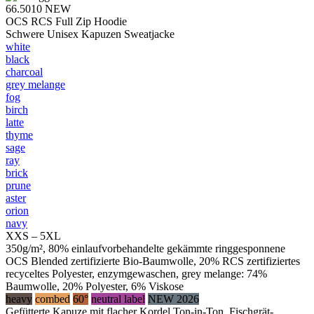
66.5010
NEW
OCS RCS Full Zip Hoodie
Schwere Unisex Kapuzen Sweatjacke
white
black
charcoal
grey melange
fog
birch
latte
thyme
sage
ray
brick
prune
aster
orion
navy
XXS – 5XL
350g/m², 80% einlaufvorbehandelte gekämmte ringgesponnene
OCS Blended zertifizierte Bio-Baumwolle, 20% RCS zertifiziertes
recyceltes Polyester, enzymgewaschen, grey melange: 74%
Baumwolle, 20% Polyester, 6% Viskose
heavy
combed
60°
neutral label
NEW 2026
Gefütterte Kapuze mit flacher Kordel Ton-in-Ton, Fischgrät-