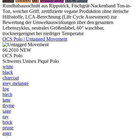
heavy
combed
60°
neutral label
NEW 2026
Rundhalsausschnitt aus Rippstrick, Fischgrät-Nackenband Ton-in-
Ton, weicher Griff, zertifizierte vegane Produktion ohne tierische
Hilfsstoffe, LCA-Berechnung (Life Cycle Assessment) zur
Bewertung der Umweltauswirkungen über den gesamten
Lebenszyklus, neutrales Größenlabel, 60° waschbar,
trocknergeeignet bei niedriger Temperatur
OCS Polo | Untagged Movement
66.2010
NEW
OCS Polo
Schweres Unisex Piqué Polo
white
black
charcoal
grey melange
fog
birch
latte
thyme
sage
ray
brick
prune
aster