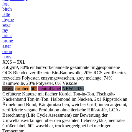
fog
birch
latte
thyme
sage
ray
brick
prune
aster
orion
navy
XXS – 5XL
350g/m², 80% einlaufvorbehandelte gekämmte ringgesponnene
OCS Blended zertifizierte Bio-Baumwolle, 20% RCS zertifiziertes
recyceltes Polyester, enzymgewaschen, grey melange: 74%
Baumwolle, 20% Polyester, 6% Viskose
heavy
combed
60°
neutral label
NEW 2026
Gefütterte Kapuze mit flacher Kordel Ton-in-Ton, Fischgrät-
Nackenband Ton-in-Ton, Halbmond im Nacken, 2x1 Rippstrick an
Ärmeln und Bund, Kängurutaschen, weicher Griff, innen angeraut,
zertifizierte vegane Produktion ohne tierische Hilfsstoffe, LCA-
Berechnung (Life Cycle Assessment) zur Bewertung der
Umweltauswirkungen über den gesamten Lebenszyklus, neutrales
Größenlabel, 60° waschbar, trocknergeeignet bei niedriger
Temperatur