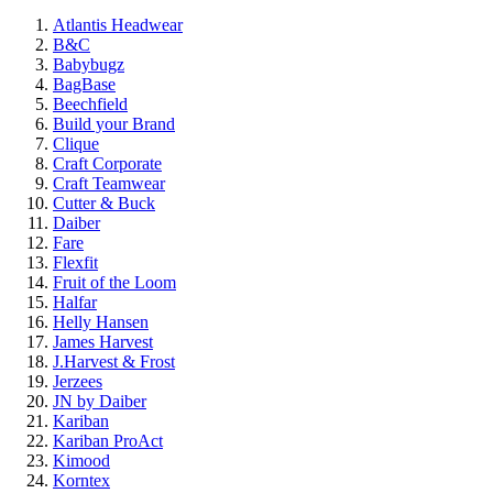
Atlantis Headwear
B&C
Babybugz
BagBase
Beechfield
Build your Brand
Clique
Craft Corporate
Craft Teamwear
Cutter & Buck
Daiber
Fare
Flexfit
Fruit of the Loom
Halfar
Helly Hansen
James Harvest
J.Harvest & Frost
Jerzees
JN by Daiber
Kariban
Kariban ProAct
Kimood
Korntex