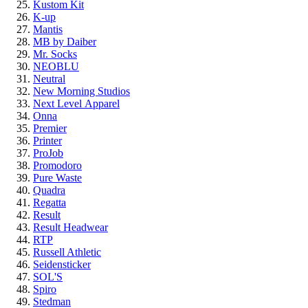
Kustom Kit
K-up
Mantis
MB by Daiber
Mr. Socks
NEOBLU
Neutral
New Morning Studios
Next Level
Apparel
Onna
Premier
Printer
ProJob
Promodoro
Pure Waste
Quadra
Regatta
Result
Result Headwear
RTP
Russell Athletic
Seidensticker
SOL'S
Spiro
Stedman