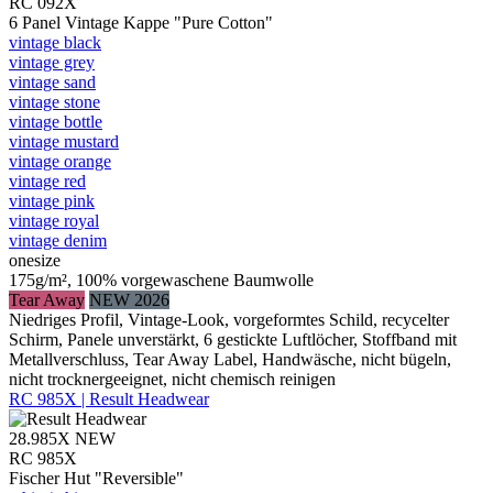
RC 092X
6 Panel Vintage Kappe "Pure Cotton"
vintage black
vintage grey
vintage sand
vintage stone
vintage bottle
vintage mustard
vintage orange
vintage red
vintage pink
vintage royal
vintage denim
onesize
175g/m², 100% vorgewaschene Baumwolle
Tear Away
NEW 2026
Niedriges Profil, Vintage-Look, vorgeformtes Schild, recycelter
Schirm, Panele unverstärkt, 6 gestickte Luftlöcher, Stoffband mit
Metallverschluss, Tear Away Label, Handwäsche, nicht bügeln,
nicht trocknergeeignet, nicht chemisch reinigen
RC 985X | Result Headwear
28.985X
NEW
RC 985X
Fischer Hut "Reversible"