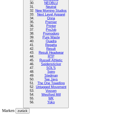
NEOBLU
Neutral
New Morning Studios
Next Level
Apparel
Onna
Premier
Printer
ProJob
Promodoro
Pure Waste
Quadra
Regatta
Result
Result Headwear
RTP
Russell Athletic
Seidensticker
SOL'S
Spiro
Stedman
Tee Jays
The One Towelling
Untagged Movement
Vossen
Westford Mill
WK
Yoko
Marken
zurück