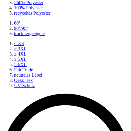
>60% Polyester
100% Polyester
recyceltes
Polyester
60°
90°/95°
trocknergeeignet
≤ XS
≥ 3XL
≥ 4XL
≥ 5XL
≥ 6XL
Fair Trade
neutrales Label
Oeko-Tex
UV-Schutz