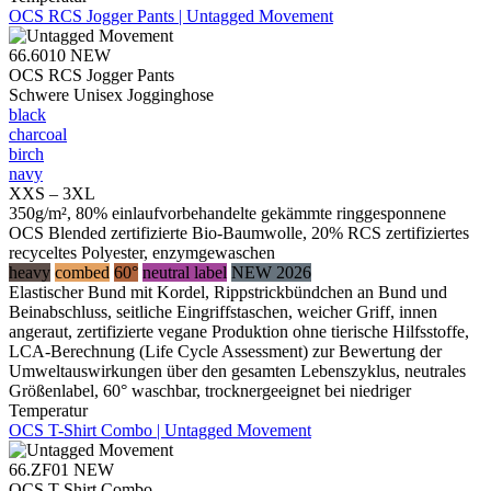
OCS RCS Jogger Pants | Untagged Movement
66.6010
NEW
OCS RCS Jogger Pants
Schwere Unisex Jogginghose
black
charcoal
birch
navy
XXS – 3XL
350g/m², 80% einlaufvorbehandelte gekämmte ringgesponnene
OCS Blended zertifizierte Bio-Baumwolle, 20% RCS zertifiziertes
recyceltes Polyester, enzymgewaschen
heavy
combed
60°
neutral label
NEW 2026
Elastischer Bund mit Kordel, Rippstrickbündchen an Bund und
Beinabschluss, seitliche Eingriffstaschen, weicher Griff, innen
angeraut, zertifizierte vegane Produktion ohne tierische Hilfsstoffe,
LCA-Berechnung (Life Cycle Assessment) zur Bewertung der
Umweltauswirkungen über den gesamten Lebenszyklus, neutrales
Größenlabel, 60° waschbar, trocknergeeignet bei niedriger
Temperatur
OCS T-Shirt Combo | Untagged Movement
66.ZF01
NEW
OCS T-Shirt Combo