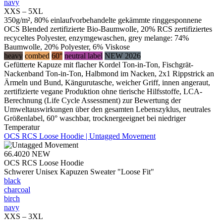
navy
XXS – 5XL
350g/m², 80% einlaufvorbehandelte gekämmte ringgesponnene
OCS Blended zertifizierte Bio-Baumwolle, 20% RCS zertifiziertes
recyceltes Polyester, enzymgewaschen, grey melange: 74%
Baumwolle, 20% Polyester, 6% Viskose
heavy
combed
60°
neutral label
NEW 2026
Gefütterte Kapuze mit flacher Kordel Ton-in-Ton, Fischgrät-
Nackenband Ton-in-Ton, Halbmond im Nacken, 2x1 Rippstrick an
Ärmeln und Bund, Kängurutasche, weicher Griff, innen angeraut,
zertifizierte vegane Produktion ohne tierische Hilfsstoffe, LCA-
Berechnung (Life Cycle Assessment) zur Bewertung der
Umweltauswirkungen über den gesamten Lebenszyklus, neutrales
Größenlabel, 60° waschbar, trocknergeeignet bei niedriger
Temperatur
OCS RCS Loose Hoodie | Untagged Movement
66.4020
NEW
OCS RCS Loose Hoodie
Schwerer Unisex Kapuzen Sweater "Loose Fit"
black
charcoal
birch
navy
XXS – 3XL