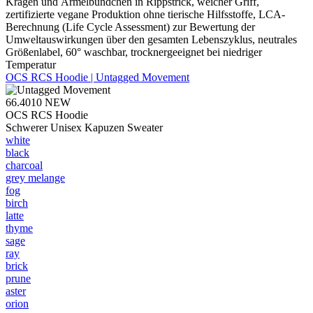
Kragen und Ärmelbündchen in Rippstrick, weicher Griff,
zertifizierte vegane Produktion ohne tierische Hilfsstoffe, LCA-
Berechnung (Life Cycle Assessment) zur Bewertung der
Umweltauswirkungen über den gesamten Lebenszyklus, neutrales
Größenlabel, 60° waschbar, trocknergeeignet bei niedriger
Temperatur
OCS RCS Hoodie | Untagged Movement
66.4010
NEW
OCS RCS Hoodie
Schwerer Unisex Kapuzen Sweater
white
black
charcoal
grey melange
fog
birch
latte
thyme
sage
ray
brick
prune
aster
orion