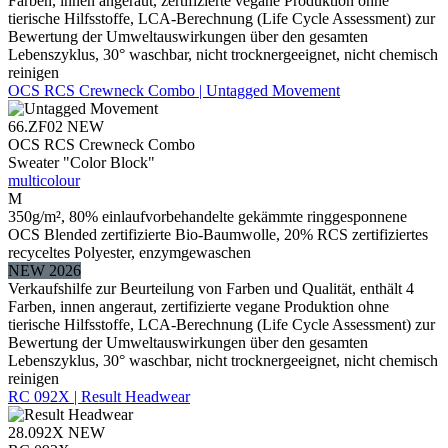
Farben, innen angeraut, zertifizierte vegane Produktion ohne
tierische Hilfsstoffe, LCA-Berechnung (Life Cycle Assessment) zur
Bewertung der Umweltauswirkungen über den gesamten
Lebenszyklus, 30° waschbar, nicht trocknergeeignet, nicht chemisch
reinigen
OCS RCS Crewneck Combo | Untagged Movement
66.ZF02
NEW
OCS RCS Crewneck Combo
Sweater "Color Block"
multicolour
M
350g/m², 80% einlaufvorbehandelte gekämmte ringgesponnene
OCS Blended zertifizierte Bio-Baumwolle, 20% RCS zertifiziertes
recyceltes Polyester, enzymgewaschen
NEW 2026
Verkaufshilfe zur Beurteilung von Farben und Qualität, enthält 4
Farben, innen angeraut, zertifizierte vegane Produktion ohne
tierische Hilfsstoffe, LCA-Berechnung (Life Cycle Assessment) zur
Bewertung der Umweltauswirkungen über den gesamten
Lebenszyklus, 30° waschbar, nicht trocknergeeignet, nicht chemisch
reinigen
RC 092X | Result Headwear
28.092X
NEW