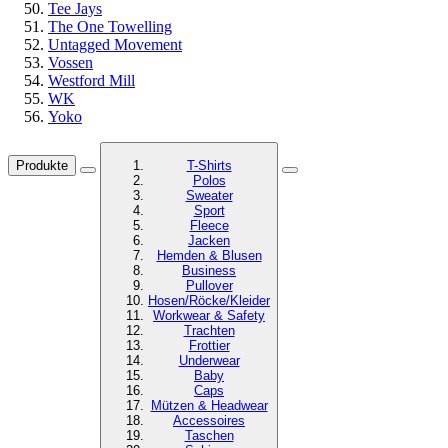
Tee Jays
The One Towelling
Untagged Movement
Vossen
Westford Mill
WK
Yoko
Produkte
T-Shirts
Polos
Sweater
Sport
Fleece
Jacken
Hemden & Blusen
Business
Pullover
Hosen/Röcke/Kleider
Workwear & Safety
Trachten
Frottier
Underwear
Baby
Caps
Mützen & Headwear
Accessoires
Taschen