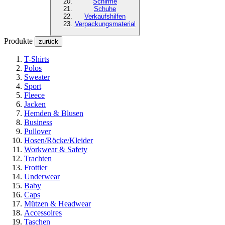
Schirme
Schuhe
Verkaufshilfen
Verpackungsmaterial
Produkte
zurück
T-Shirts
Polos
Sweater
Sport
Fleece
Jacken
Hemden & Blusen
Business
Pullover
Hosen/Röcke/Kleider
Workwear & Safety
Trachten
Frottier
Underwear
Baby
Caps
Mützen & Headwear
Accessoires
Taschen