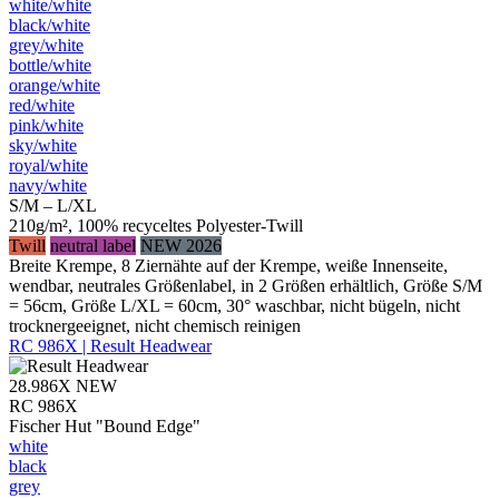
white/​white
black/​white
grey/​white
bottle/​white
orange/​white
red/​white
pink/​white
sky/​white
royal/​white
navy/​white
S/M – L/XL
210g/m², 100% recyceltes Polyester-Twill
Twill
neutral label
NEW 2026
Breite Krempe, 8 Ziernähte auf der Krempe, weiße Innenseite,
wendbar, neutrales Größenlabel, in 2 Größen erhältlich, Größe S/M
= 56cm, Größe L/XL = 60cm, 30° waschbar, nicht bügeln, nicht
trocknergeeignet, nicht chemisch reinigen
RC 986X | Result Headwear
28.986X
NEW
RC 986X
Fischer Hut "Bound Edge"
white
black
grey