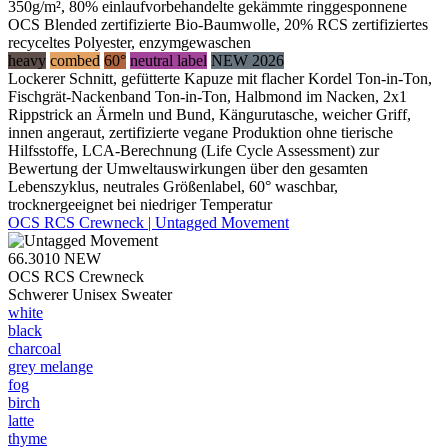
350g/m², 80% einlaufvorbehandelte gekämmte ringgesponnene
OCS Blended zertifizierte Bio-Baumwolle, 20% RCS zertifiziertes
recyceltes Polyester, enzymgewaschen
heavy
combed
60°
neutral label
NEW 2026
Lockerer Schnitt, gefütterte Kapuze mit flacher Kordel Ton-in-Ton,
Fischgrät-Nackenband Ton-in-Ton, Halbmond im Nacken, 2x1
Rippstrick an Ärmeln und Bund, Kängurutasche, weicher Griff,
innen angeraut, zertifizierte vegane Produktion ohne tierische
Hilfsstoffe, LCA-Berechnung (Life Cycle Assessment) zur
Bewertung der Umweltauswirkungen über den gesamten
Lebenszyklus, neutrales Größenlabel, 60° waschbar,
trocknergeeignet bei niedriger Temperatur
OCS RCS Crewneck | Untagged Movement
66.3010
NEW
OCS RCS Crewneck
Schwerer Unisex Sweater
white
black
charcoal
grey melange
fog
birch
latte
thyme