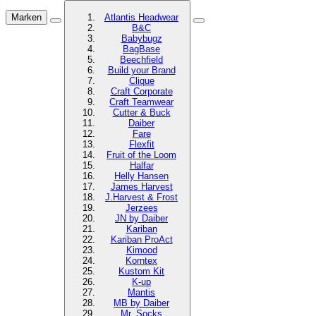
Marken
Atlantis Headwear
B&C
Babybugz
BagBase
Beechfield
Build your Brand
Clique
Craft Corporate
Craft Teamwear
Cutter & Buck
Daiber
Fare
Flexfit
Fruit of the Loom
Halfar
Helly Hansen
James Harvest
J.Harvest & Frost
Jerzees
JN by Daiber
Kariban
Kariban ProAct
Kimood
Korntex
Kustom Kit
K-up
Mantis
MB by Daiber
Mr. Socks