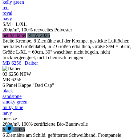
kelly green
red
royal
navy
S/M – L/XL
200g/m², 100% recyceltes Polyester
neutral label
NEW 2026
Breite Krempe, 8 Ziernähte auf der Krempe, gestickte Luftlöcher,
neutrales Größenlabel, in 2 Größen erhältlich, Größe S/M = 56cm,
Größe L/XL = 60cm, 30° waschbar, nicht bügeln, nicht
trocknergeeignet, nicht chemisch reinigen
MB 6256 | Daiber
03.6256
NEW
MB 6256
6 Panel Kappe "Dad Cap"
black
sandstone
smoky green
milky blue
navy
onesize
260g/m², 100% zertifizierte Bio-Baumwolle
NEW 2026
6 Ziernähte am Schild, gefüttertes Schweißband, Frontpanele