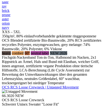
sage
ray
brick
prune
aster
orion
navy
XXS – 5XL
350g/m², 80% einlaufvorbehandelte gekämmte ringgesponnene
OCS Blended zertifizierte Bio-Baumwolle, 20% RCS zertifiziertes
recyceltes Polyester, enzymgewaschen, grey melange: 74%
Baumwolle, 20% Polyester, 6% Viskose
heavy
combed
60°
neutral label
NEW 2026
Fischgrät-Nackenband Ton-in-Ton, Halbmond im Nacken, 2x1
Rippstrick an Ärmel, Hals und Bund mit Elasthan, weicher Griff,
innen angeraut, zertifizierte vegane Produktion ohne tierische
Hilfsstoffe, LCA-Berechnung (Life Cycle Assessment) zur
Bewertung der Umweltauswirkungen über den gesamten
Lebenszyklus, neutrales Größenlabel, 60° waschbar,
trocknergeeignet bei niedriger Temperatur
OCS RCS Loose Crewneck | Untagged Movement
66.3020
NEW
OCS RCS Loose Crewneck
Schwerer Unisex Sweater "Loose Fit"