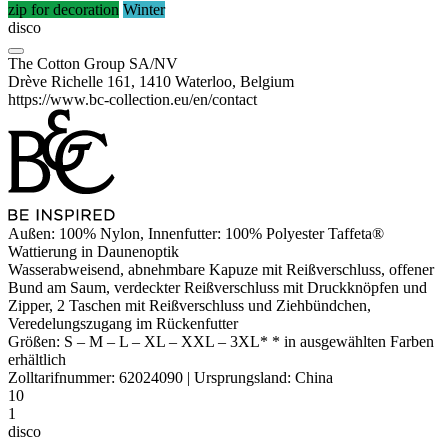
zip for decoration
Winter
disco
The Cotton Group SA/NV
Drève Richelle 161, 1410 Waterloo, Belgium
https://www.bc-collection.eu/en/contact
Außen: 100% Nylon, Innenfutter: 100%
Polyester
Taffeta
®
Wattierung in Daunenoptik
Wasserabweisend
, abnehmbare Kapuze mit Reißverschluss, offener
Bund am Saum, verdeckter Reißverschluss mit Druckknöpfen und
Zipper, 2 Taschen mit Reißverschluss und Ziehbündchen,
Veredelungszugang im Rückenfutter
Größen:
S
–
M
–
L
–
XL
–
XXL
–
3XL*
* in ausgewählten Farben
erhältlich
Zolltarifnummer:
62024090
|
Ursprungsland:
China
10
1
disco