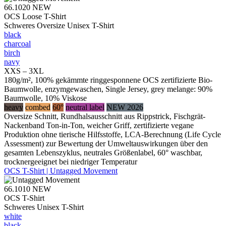
66.1020
NEW
OCS Loose T-Shirt
Schweres Oversize Unisex T-Shirt
black
charcoal
birch
navy
XXS – 3XL
180g/m², 100% gekämmte ringgesponnene OCS zertifizierte Bio-
Baumwolle, enzymgewaschen, Single Jersey, grey melange: 90%
Baumwolle, 10% Viskose
heavy
combed
60°
neutral label
NEW 2026
Oversize Schnitt, Rundhalsausschnitt aus Rippstrick, Fischgrät-
Nackenband Ton-in-Ton, weicher Griff, zertifizierte vegane
Produktion ohne tierische Hilfsstoffe, LCA-Berechnung (Life Cycle
Assessment) zur Bewertung der Umweltauswirkungen über den
gesamten Lebenszyklus, neutrales Größenlabel, 60° waschbar,
trocknergeeignet bei niedriger Temperatur
OCS T-Shirt | Untagged Movement
66.1010
NEW
OCS T-Shirt
Schweres Unisex T-Shirt
white
black