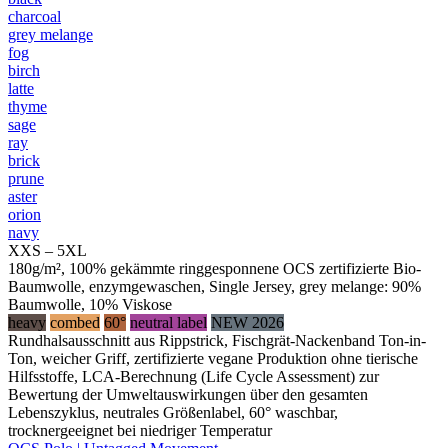
charcoal
grey melange
fog
birch
latte
thyme
sage
ray
brick
prune
aster
orion
navy
XXS – 5XL
180g/m², 100% gekämmte ringgesponnene OCS zertifizierte Bio-
Baumwolle, enzymgewaschen, Single Jersey, grey melange: 90%
Baumwolle, 10% Viskose
heavy
combed
60°
neutral label
NEW 2026
Rundhalsausschnitt aus Rippstrick, Fischgrät-Nackenband Ton-in-
Ton, weicher Griff, zertifizierte vegane Produktion ohne tierische
Hilfsstoffe, LCA-Berechnung (Life Cycle Assessment) zur
Bewertung der Umweltauswirkungen über den gesamten
Lebenszyklus, neutrales Größenlabel, 60° waschbar,
trocknergeeignet bei niedriger Temperatur