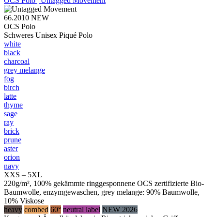
OCS Polo | Untagged Movement
66.2010
NEW
OCS Polo
Schweres Unisex Piqué Polo
white
black
charcoal
grey melange
fog
birch
latte
thyme
sage
ray
brick
prune
aster
orion
navy
XXS – 5XL
220g/m², 100% gekämmte ringgesponnene OCS zertifizierte Bio-
Baumwolle, enzymgewaschen, grey melange: 90% Baumwolle,
10% Viskose
heavy
combed
60°
neutral label
NEW 2026