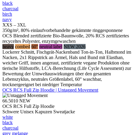
black
charcoal
birch
navy
XXS – 3XL
350g/m², 80% einlaufvorbehandelte gekämmte ringgesponnene
OCS Blended zertifizierte Bio-Baumwolle, 20% RCS zertifiziertes
recyceltes Polyester, enzymgewaschen
heavy
combed
60°
neutral label
NEW 2026
Lockerer Schnitt, Fischgrät-Nackenband Ton-in-Ton, Halbmond im
Nacken, 2x1 Rippstrick an Ärmel, Hals und Bund mit Elasthan,
weicher Griff, innen angeraut, zertifizierte vegane Produktion ohne
tierische Hilfsstoffe, LCA-Berechnung (Life Cycle Assessment) zur
Bewertung der Umweltauswirkungen über den gesamten
Lebenszyklus, neutrales Größenlabel, 60° waschbar,
trocknergeeignet bei niedriger Temperatur
OCS RCS Full Zip Hoodie | Untagged Movement
66.5010
NEW
OCS RCS Full Zip Hoodie
Schwere Unisex Kapuzen Sweatjacke
white
black
charcoal
grey melange