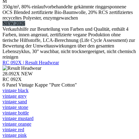
M
350g/m², 80% einlaufvorbehandelte gekämmte ringgesponnene
OCS Blended zertifizierte Bio-Baumwolle, 20% RCS zertifiziertes
recyceltes Polyester, enzymgewaschen
NEW 2026
Verkaufshilfe zur Beurteilung von Farben und Qualität, enthält 4
Farben, innen angeraut, zertifizierte vegane Produktion ohne
tierische Hilfsstoffe, LCA-Berechnung (Life Cycle Assessment) zur
Bewertung der Umweltauswirkungen über den gesamten
Lebenszyklus, 30° waschbar, nicht trocknergeeignet, nicht chemisch
reinigen
RC 092X | Result Headwear
28.092X
NEW
RC 092X
6 Panel Vintage Kappe "Pure Cotton"
vintage black
vintage grey
vintage sand
vintage stone
vintage bottle
vintage mustard
vintage orange
vintage red
vintage pink