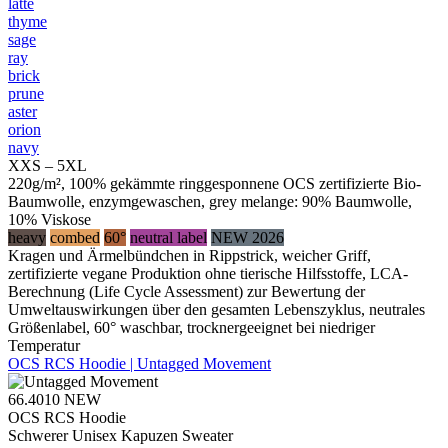
latte
thyme
sage
ray
brick
prune
aster
orion
navy
XXS – 5XL
220g/m², 100% gekämmte ringgesponnene OCS zertifizierte Bio-
Baumwolle, enzymgewaschen, grey melange: 90% Baumwolle,
10% Viskose
heavy
combed
60°
neutral label
NEW 2026
Kragen und Ärmelbündchen in Rippstrick, weicher Griff,
zertifizierte vegane Produktion ohne tierische Hilfsstoffe, LCA-
Berechnung (Life Cycle Assessment) zur Bewertung der
Umweltauswirkungen über den gesamten Lebenszyklus, neutrales
Größenlabel, 60° waschbar, trocknergeeignet bei niedriger
Temperatur
OCS RCS Hoodie | Untagged Movement
66.4010
NEW
OCS RCS Hoodie
Schwerer Unisex Kapuzen Sweater