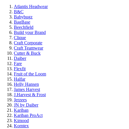
Atlantis Headwear
B&C
Babybugz
BagBase
Beechfield
Build your Brand
Clique
Craft Corporate
Craft Teamwear
Cutter & Buck
Daiber
Fare
Flexfit
Fruit of the Loom
Halfar
Helly Hansen
James Harvest
J.Harvest & Frost
Jerzees
JN by Daiber
Kariban
Kariban ProAct
Kimood
Korntex