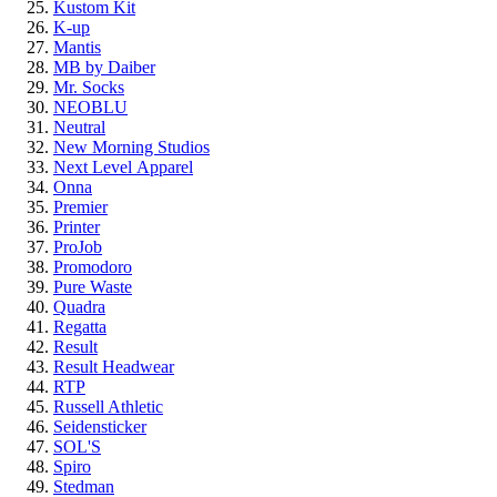
Kustom Kit
K-up
Mantis
MB by Daiber
Mr. Socks
NEOBLU
Neutral
New Morning Studios
Next Level
Apparel
Onna
Premier
Printer
ProJob
Promodoro
Pure Waste
Quadra
Regatta
Result
Result Headwear
RTP
Russell Athletic
Seidensticker
SOL'S
Spiro
Stedman