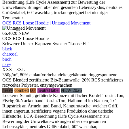
Berechnung (Life Cycle Assessment) zur Bewertung der
Umweltauswirkungen über den gesamten Lebenszyklus, neutrales
Größenlabel, 60° waschbar, trocknergeeignet bei niedriger
Temperatur
OCS RCS Loose Hoodie | Untagged Movement
66.4020
NEW
OCS RCS Loose Hoodie
Schwerer Unisex Kapuzen Sweater "Loose Fit"
black
charcoal
birch
navy
XXS – 3XL
350g/m², 80% einlaufvorbehandelte gekämmte ringgesponnene
OCS Blended zertifizierte Bio-Baumwolle, 20% RCS zertifiziertes
recyceltes Polyester, enzymgewaschen
heavy
combed
60°
neutral label
NEW 2026
Lockerer Schnitt, gefütterte Kapuze mit flacher Kordel Ton-in-Ton,
Fischgrät-Nackenband Ton-in-Ton, Halbmond im Nacken, 2x1
Rippstrick an Ärmeln und Bund, Kängurutasche, weicher Griff,
innen angeraut, zertifizierte vegane Produktion ohne tierische
Hilfsstoffe, LCA-Berechnung (Life Cycle Assessment) zur
Bewertung der Umweltauswirkungen über den gesamten
Lebenszyklus, neutrales Größenlabel, 60° waschbar,