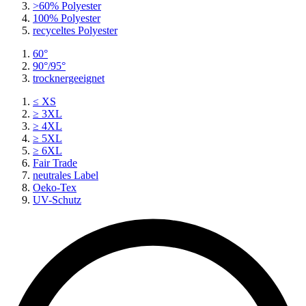
>60% Polyester
100% Polyester
recyceltes
Polyester
60°
90°/95°
trocknergeeignet
≤ XS
≥ 3XL
≥ 4XL
≥ 5XL
≥ 6XL
Fair Trade
neutrales Label
Oeko-Tex
UV-Schutz