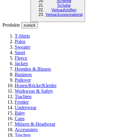
Schirme
Schuhe
Verkaufshilfen
Verpackungsmaterial
Produkte
zurück
T-Shirts
Polos
Sweater
Sport
Fleece
Jacken
Hemden & Blusen
Business
Pullover
Hosen/Röcke/Kleider
Workwear & Safety
Trachten
Frottier
Underwear
Baby
Caps
Mützen & Headwear
Accessoires
Taschen