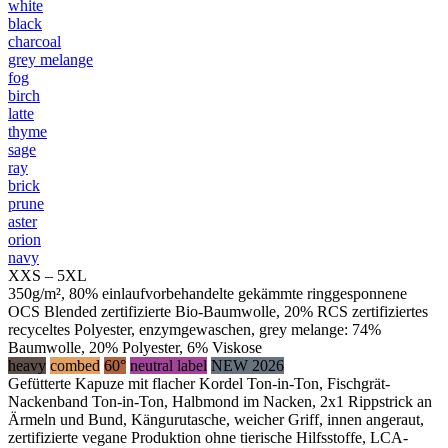
white
black
charcoal
grey melange
fog
birch
latte
thyme
sage
ray
brick
prune
aster
orion
navy
XXS – 5XL
350g/m², 80% einlaufvorbehandelte gekämmte ringgesponnene
OCS Blended zertifizierte Bio-Baumwolle, 20% RCS zertifiziertes
recyceltes Polyester, enzymgewaschen, grey melange: 74%
Baumwolle, 20% Polyester, 6% Viskose
heavy
combed
60°
neutral label
NEW 2026
Gefütterte Kapuze mit flacher Kordel Ton-in-Ton, Fischgrät-
Nackenband Ton-in-Ton, Halbmond im Nacken, 2x1 Rippstrick an
Ärmeln und Bund, Kängurutasche, weicher Griff, innen angeraut,
zertifizierte vegane Produktion ohne tierische Hilfsstoffe, LCA-