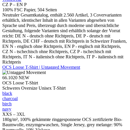
CZ P – EN P
100% FSC Papier, 504 Seiten
Neutraler Gesamtkatalog, enthält 2.560 Artikel, 3 Covervarianten
erhältlich, identischer Inhalt in allen Varianten abgesehen von
Sprache und Preis, überzeugt durch moderne und übersichtliche
Gestaltung, folgende Varianten sind erhältlich solange der Vorrat
reicht: DE N - deutsch ohne Richtpreis, DE P - deutsch mit
Richtpreis, DE CHF - deutsch mit Richtpreis in Schweizer Franken,
EN N - englisch ohne Richtpreis, EN P - englisch mit Richtpreis,
CZ N - tschechisch ohne Richtpreis, CZ P - tschechisch mit
Richtpreis, IT N - italienisch ohne Richtpreis, IT P - italienisch mit
Richtpreis
OCS Loose T-Shirt | Untagged Movement
66.1020
NEW
OCS Loose T-Shirt
Schweres Oversize Unisex T-Shirt
black
charcoal
birch
navy
XXS – 3XL
180g/m², 100% gekämmte ringgesponnene OCS zertifizierte Bio-
Baumwolle, enzymgewaschen, Single Jersey, grey melange: 90%
Baumwolle, 10% Viskose