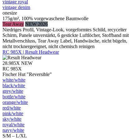
vintage royal
vintage denim
onesize
175g/m², 100% vorgewaschene Baumwolle
Tear Away
NEW 2026
Niedriges Profil, Vintage-Look, vorgeformtes Schild, recycelter
Schirm, Panele unverstärkt, 6 gestickte Luftlöcher, Stoffband mit
Metallverschluss, Tear Away Label, Handwäsche, nicht bügeln,
nicht trocknergeeignet, nicht chemisch reinigen
RC 985X | Result Headwear
28.985X
NEW
RC 985X
Fischer Hut "Reversible"
white/​white
black/​white
grey/​white
bottle/​white
orange/​white
red/​white
pink/​white
sky/​white
royal/​white
navy/​white
S/M – L/XL