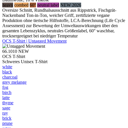
heavy
combed
60°
neutral label
NEW 2026
Oversize Schnitt, Rundhalsausschnitt aus Rippstrick, Fischgrät-
Nackenband Ton-in-Ton, weicher Griff, zertifizierte vegane
Produktion ohne tierische Hilfsstoffe, LCA-Berechnung (Life Cycle
Assessment) zur Bewertung der Umweltauswirkungen über den
gesamten Lebenszyklus, neutrales Größenlabel, 60° waschbar,
trocknergeeignet bei niedriger Temperatur
OCS T-Shirt | Untagged Movement
66.1010
NEW
OCS T-Shirt
Schweres Unisex T-Shirt
white
black
charcoal
grey melange
fog
birch
latte
thyme
sage
ray
brick
prune