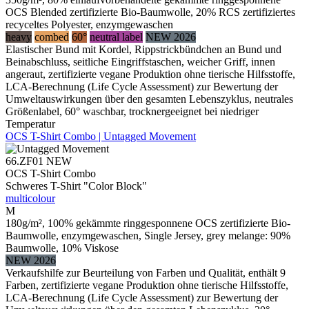
OCS Blended zertifizierte Bio-Baumwolle, 20% RCS zertifiziertes
recyceltes Polyester, enzymgewaschen
heavy
combed
60°
neutral label
NEW 2026
Elastischer Bund mit Kordel, Rippstrickbündchen an Bund und
Beinabschluss, seitliche Eingriffstaschen, weicher Griff, innen
angeraut, zertifizierte vegane Produktion ohne tierische Hilfsstoffe,
LCA-Berechnung (Life Cycle Assessment) zur Bewertung der
Umweltauswirkungen über den gesamten Lebenszyklus, neutrales
Größenlabel, 60° waschbar, trocknergeeignet bei niedriger
Temperatur
OCS T-Shirt Combo | Untagged Movement
66.ZF01
NEW
OCS T-Shirt Combo
Schweres T-Shirt "Color Block"
multicolour
M
180g/m², 100% gekämmte ringgesponnene OCS zertifizierte Bio-
Baumwolle, enzymgewaschen, Single Jersey, grey melange: 90%
Baumwolle, 10% Viskose
NEW 2026
Verkaufshilfe zur Beurteilung von Farben und Qualität, enthält 9
Farben, zertifizierte vegane Produktion ohne tierische Hilfsstoffe,
LCA-Berechnung (Life Cycle Assessment) zur Bewertung der