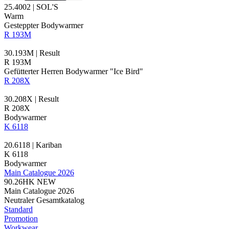
25.4002 | SOL'S
Warm
Gesteppter Bodywarmer
R 193M
30.193M | Result
R 193M
Gefütterter Herren Bodywarmer "Ice Bird"
R 208X
30.208X | Result
R 208X
Bodywarmer
K 6118
20.6118 | Kariban
K 6118
Bodywarmer
Main Catalogue 2026
90.26HK
NEW
Main Catalogue 2026
Neutraler Gesamtkatalog
Standard
Promotion
Workwear