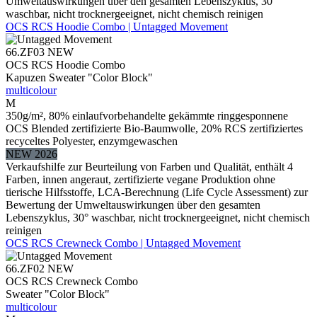
Umweltauswirkungen über den gesamten Lebenszyklus, 30°
waschbar, nicht trocknergeeignet, nicht chemisch reinigen
OCS RCS Hoodie Combo | Untagged Movement
66.ZF03
NEW
OCS RCS Hoodie Combo
Kapuzen Sweater "Color Block"
multicolour
M
350g/m², 80% einlaufvorbehandelte gekämmte ringgesponnene
OCS Blended zertifizierte Bio-Baumwolle, 20% RCS zertifiziertes
recyceltes Polyester, enzymgewaschen
NEW 2026
Verkaufshilfe zur Beurteilung von Farben und Qualität, enthält 4
Farben, innen angeraut, zertifizierte vegane Produktion ohne
tierische Hilfsstoffe, LCA-Berechnung (Life Cycle Assessment) zur
Bewertung der Umweltauswirkungen über den gesamten
Lebenszyklus, 30° waschbar, nicht trocknergeeignet, nicht chemisch
reinigen
OCS RCS Crewneck Combo | Untagged Movement
66.ZF02
NEW
OCS RCS Crewneck Combo
Sweater "Color Block"
multicolour