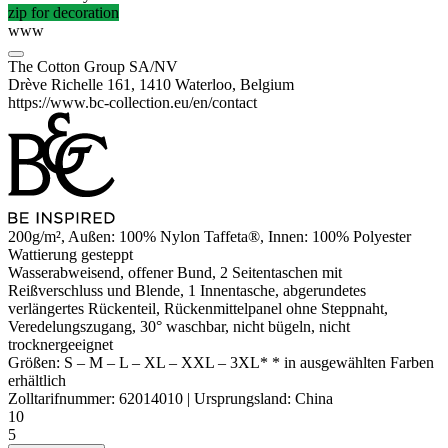
zip for decoration
www
The Cotton Group SA/NV
Drève Richelle 161, 1410 Waterloo, Belgium
https://www.bc-collection.eu/en/contact
200g/m², Außen: 100% Nylon
Taffeta
®, Innen: 100%
Polyester
Wattierung gesteppt
Wasserabweisend
, offener Bund, 2 Seitentaschen mit
Reißverschluss und Blende, 1 Innentasche, abgerundetes
verlängertes Rückenteil, Rückenmittelpanel ohne Steppnaht,
Veredelungszugang, 30° waschbar, nicht bügeln, nicht
trocknergeeignet
Größen:
S
–
M
–
L
–
XL
–
XXL
–
3XL*
* in ausgewählten Farben
erhältlich
Zolltarifnummer:
62014010
|
Ursprungsland:
China
10
5