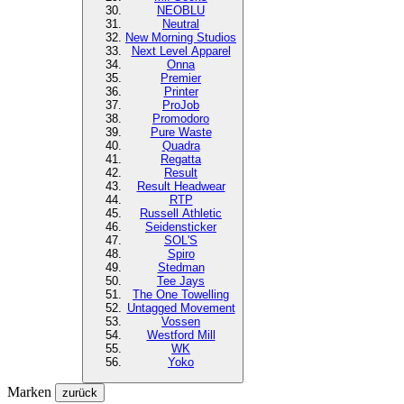
NEOBLU
Neutral
New Morning Studios
Next Level
Apparel
Onna
Premier
Printer
ProJob
Promodoro
Pure Waste
Quadra
Regatta
Result
Result Headwear
RTP
Russell Athletic
Seidensticker
SOL'S
Spiro
Stedman
Tee Jays
The One Towelling
Untagged Movement
Vossen
Westford Mill
WK
Yoko
Marken
zurück