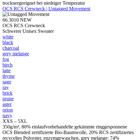
trocknergeeignet bei niedriger Temperatur
OCS RCS Crewneck | Untagged Movement
66.3010
NEW
OCS RCS Crewneck
Schwerer Unisex Sweater
white
black
charcoal
grey melange
fog
birch
latte
thyme
sage
ray
brick
prune
aster
orion
navy
XXS – 5XL
350g/m², 80% einlaufvorbehandelte gekämmte ringgesponnene
OCS Blended zertifizierte Bio-Baumwolle, 20% RCS zertifiziertes
recyceltes Polyester, enzymgewaschen, grey melange: 74%