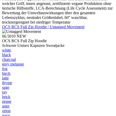
weicher Griff, innen angeraut, zertifizierte vegane Produktion ohne
tierische Hilfsstoffe, LCA-Berechnung (Life Cycle Assessment) zur
Bewertung der Umweltauswirkungen über den gesamten
Lebenszyklus, neutrales Größenlabel, 60° waschbar,
trocknergeeignet bei niedriger Temperatur
OCS RCS Full Zip Hoodie | Untagged Movement
66.5010
NEW
OCS RCS Full Zip Hoodie
Schwere Unisex Kapuzen Sweatjacke
white
black
charcoal
grey melange
fog
birch
latte
thyme
sage
ray
brick
prune
aster
orion
navy