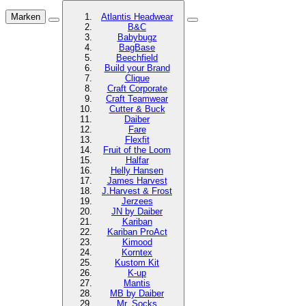
Marken
Atlantis Headwear
B&C
Babybugz
BagBase
Beechfield
Build your Brand
Clique
Craft Corporate
Craft Teamwear
Cutter & Buck
Daiber
Fare
Flexfit
Fruit of the Loom
Halfar
Helly Hansen
James Harvest
J.Harvest & Frost
Jerzees
JN by Daiber
Kariban
Kariban ProAct
Kimood
Korntex
Kustom Kit
K-up
Mantis
MB by Daiber
Mr. Socks