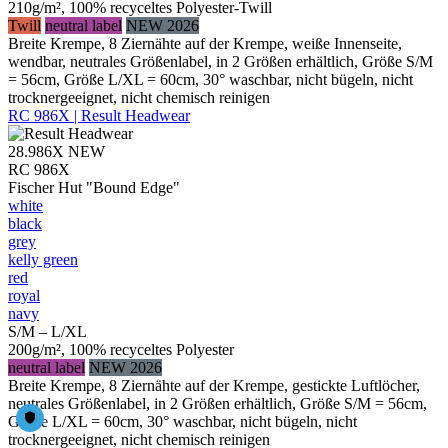
210g/m², 100% recyceltes Polyester-Twill
Twill
neutral label
NEW 2026
Breite Krempe, 8 Ziernähte auf der Krempe, weiße Innenseite,
wendbar, neutrales Größenlabel, in 2 Größen erhältlich, Größe S/M
= 56cm, Größe L/XL = 60cm, 30° waschbar, nicht bügeln, nicht
trocknergeeignet, nicht chemisch reinigen
RC 986X | Result Headwear
28.986X
NEW
RC 986X
Fischer Hut "Bound Edge"
white
black
grey
kelly green
red
royal
navy
S/M – L/XL
200g/m², 100% recyceltes Polyester
neutral label
NEW 2026
Breite Krempe, 8 Ziernähte auf der Krempe, gestickte Luftlöcher,
neutrales Größenlabel, in 2 Größen erhältlich, Größe S/M = 56cm,
Größe L/XL = 60cm, 30° waschbar, nicht bügeln, nicht
trocknergeeignet, nicht chemisch reinigen