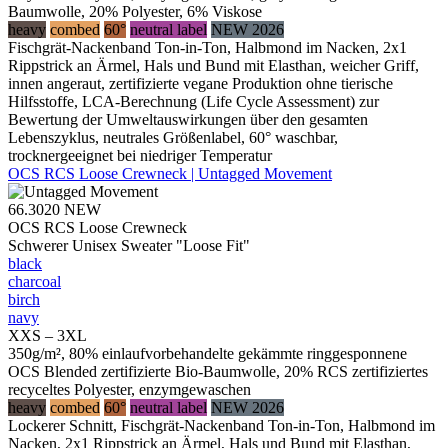
Baumwolle, 20% Polyester, 6% Viskose
heavy
combed
60°
neutral label
NEW 2026
Fischgrät-Nackenband Ton-in-Ton, Halbmond im Nacken, 2x1
Rippstrick an Ärmel, Hals und Bund mit Elasthan, weicher Griff,
innen angeraut, zertifizierte vegane Produktion ohne tierische
Hilfsstoffe, LCA-Berechnung (Life Cycle Assessment) zur
Bewertung der Umweltauswirkungen über den gesamten
Lebenszyklus, neutrales Größenlabel, 60° waschbar,
trocknergeeignet bei niedriger Temperatur
OCS RCS Loose Crewneck | Untagged Movement
66.3020
NEW
OCS RCS Loose Crewneck
Schwerer Unisex Sweater "Loose Fit"
black
charcoal
birch
navy
XXS – 3XL
350g/m², 80% einlaufvorbehandelte gekämmte ringgesponnene
OCS Blended zertifizierte Bio-Baumwolle, 20% RCS zertifiziertes
recyceltes Polyester, enzymgewaschen
heavy
combed
60°
neutral label
NEW 2026
Lockerer Schnitt, Fischgrät-Nackenband Ton-in-Ton, Halbmond im
Nacken, 2x1 Rippstrick an Ärmel, Hals und Bund mit Elasthan,