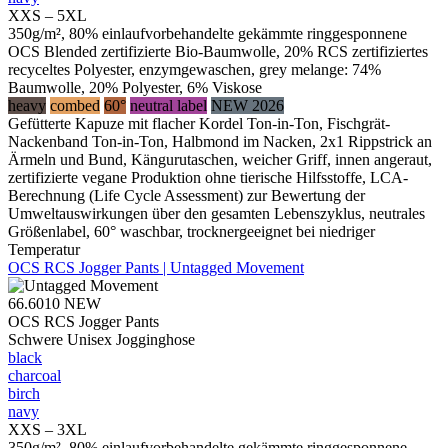
XXS – 5XL
350g/m², 80% einlaufvorbehandelte gekämmte ringgesponnene
OCS Blended zertifizierte Bio-Baumwolle, 20% RCS zertifiziertes
recyceltes Polyester, enzymgewaschen, grey melange: 74%
Baumwolle, 20% Polyester, 6% Viskose
heavy
combed
60°
neutral label
NEW 2026
Gefütterte Kapuze mit flacher Kordel Ton-in-Ton, Fischgrät-
Nackenband Ton-in-Ton, Halbmond im Nacken, 2x1 Rippstrick an
Ärmeln und Bund, Kängurutaschen, weicher Griff, innen angeraut,
zertifizierte vegane Produktion ohne tierische Hilfsstoffe, LCA-
Berechnung (Life Cycle Assessment) zur Bewertung der
Umweltauswirkungen über den gesamten Lebenszyklus, neutrales
Größenlabel, 60° waschbar, trocknergeeignet bei niedriger
Temperatur
OCS RCS Jogger Pants | Untagged Movement
66.6010
NEW
OCS RCS Jogger Pants
Schwere Unisex Jogginghose
black
charcoal
birch
navy
XXS – 3XL
350g/m², 80% einlaufvorbehandelte gekämmte ringgesponnene