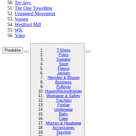
Tee Jays
The One Towelling
Untagged Movement
Vossen
Westford Mill
WK
Yoko
Produkte
T-Shirts
Polos
Sweater
Sport
Fleece
Jacken
Hemden & Blusen
Business
Pullover
Hosen/Röcke/Kleider
Workwear & Safety
Trachten
Frottier
Underwear
Baby
Caps
Mützen & Headwear
Accessoires
Taschen