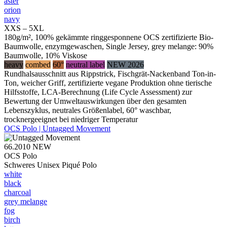
aster
orion
navy
XXS – 5XL
180g/m², 100% gekämmte ringgesponnene OCS zertifizierte Bio-
Baumwolle, enzymgewaschen, Single Jersey, grey melange: 90%
Baumwolle, 10% Viskose
heavy
combed
60°
neutral label
NEW 2026
Rundhalsausschnitt aus Rippstrick, Fischgrät-Nackenband Ton-in-
Ton, weicher Griff, zertifizierte vegane Produktion ohne tierische
Hilfsstoffe, LCA-Berechnung (Life Cycle Assessment) zur
Bewertung der Umweltauswirkungen über den gesamten
Lebenszyklus, neutrales Größenlabel, 60° waschbar,
trocknergeeignet bei niedriger Temperatur
OCS Polo | Untagged Movement
66.2010
NEW
OCS Polo
Schweres Unisex Piqué Polo
white
black
charcoal
grey melange
fog
birch