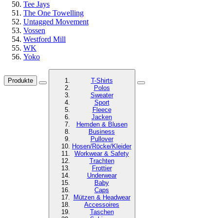
Tee Jays
The One Towelling
Untagged Movement
Vossen
Westford Mill
WK
Yoko
Produkte
T-Shirts
Polos
Sweater
Sport
Fleece
Jacken
Hemden & Blusen
Business
Pullover
Hosen/Röcke/Kleider
Workwear & Safety
Trachten
Frottier
Underwear
Baby
Caps
Mützen & Headwear
Accessoires
Taschen