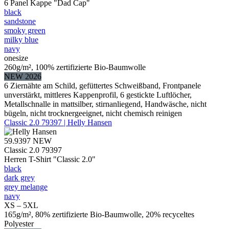
6 Panel Kappe "Dad Cap"
black
sandstone
smoky green
milky blue
navy
onesize
260g/m², 100% zertifizierte Bio-Baumwolle
NEW 2026
6 Ziernähte am Schild, gefüttertes Schweißband, Frontpanele
unverstärkt, mittleres Kappenprofil, 6 gestickte Luftlöcher,
Metallschnalle in mattsilber, stirnanliegend, Handwäsche, nicht
bügeln, nicht trocknergeeignet, nicht chemisch reinigen
Classic 2.0 79397 | Helly Hansen
59.9397
NEW
Classic 2.0 79397
Herren T-Shirt "Classic 2.0"
black
dark grey
grey melange
navy
XS – 5XL
165g/m², 80% zertifizierte Bio-Baumwolle, 20% recyceltes
Polyester