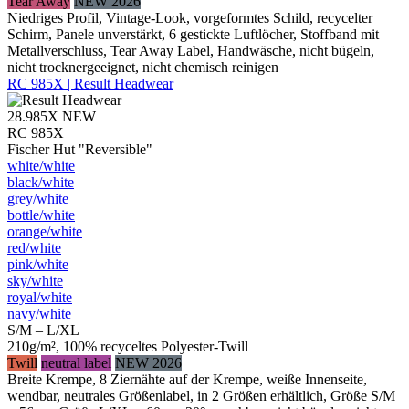
Tear Away
NEW 2026
Niedriges Profil, Vintage-Look, vorgeformtes Schild, recycelter
Schirm, Panele unverstärkt, 6 gestickte Luftlöcher, Stoffband mit
Metallverschluss, Tear Away Label, Handwäsche, nicht bügeln,
nicht trocknergeeignet, nicht chemisch reinigen
RC 985X | Result Headwear
28.985X
NEW
RC 985X
Fischer Hut "Reversible"
white/​white
black/​white
grey/​white
bottle/​white
orange/​white
red/​white
pink/​white
sky/​white
royal/​white
navy/​white
S/M – L/XL
210g/m², 100% recyceltes Polyester-Twill
Twill
neutral label
NEW 2026
Breite Krempe, 8 Ziernähte auf der Krempe, weiße Innenseite,
wendbar, neutrales Größenlabel, in 2 Größen erhältlich, Größe S/M