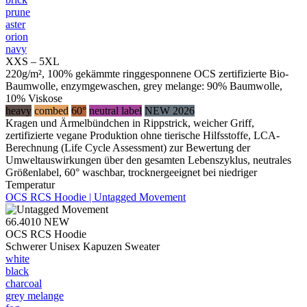
prune
aster
orion
navy
XXS – 5XL
220g/m², 100% gekämmte ringgesponnene OCS zertifizierte Bio-
Baumwolle, enzymgewaschen, grey melange: 90% Baumwolle,
10% Viskose
heavy
combed
60°
neutral label
NEW 2026
Kragen und Ärmelbündchen in Rippstrick, weicher Griff,
zertifizierte vegane Produktion ohne tierische Hilfsstoffe, LCA-
Berechnung (Life Cycle Assessment) zur Bewertung der
Umweltauswirkungen über den gesamten Lebenszyklus, neutrales
Größenlabel, 60° waschbar, trocknergeeignet bei niedriger
Temperatur
OCS RCS Hoodie | Untagged Movement
66.4010
NEW
OCS RCS Hoodie
Schwerer Unisex Kapuzen Sweater
white
black
charcoal
grey melange