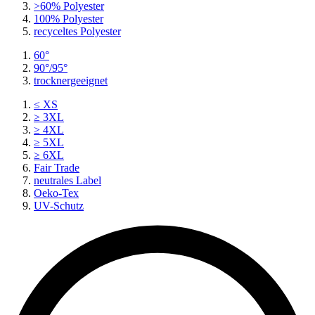
>60% Polyester
100% Polyester
recyceltes
Polyester
60°
90°/95°
trocknergeeignet
≤ XS
≥ 3XL
≥ 4XL
≥ 5XL
≥ 6XL
Fair Trade
neutrales Label
Oeko-Tex
UV-Schutz