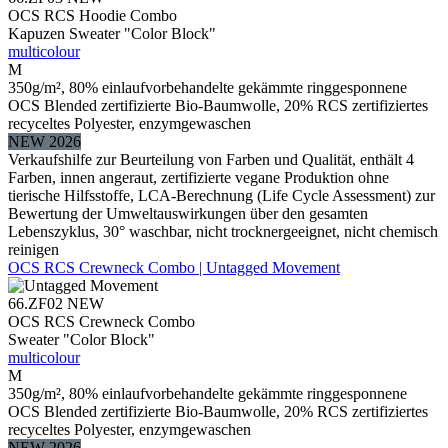
OCS RCS Hoodie Combo
Kapuzen Sweater "Color Block"
multicolour
M
350g/m², 80% einlaufvorbehandelte gekämmte ringgesponnene
OCS Blended zertifizierte Bio-Baumwolle, 20% RCS zertifiziertes
recyceltes Polyester, enzymgewaschen
NEW 2026
Verkaufshilfe zur Beurteilung von Farben und Qualität, enthält 4
Farben, innen angeraut, zertifizierte vegane Produktion ohne
tierische Hilfsstoffe, LCA-Berechnung (Life Cycle Assessment) zur
Bewertung der Umweltauswirkungen über den gesamten
Lebenszyklus, 30° waschbar, nicht trocknergeeignet, nicht chemisch
reinigen
OCS RCS Crewneck Combo | Untagged Movement
66.ZF02
NEW
OCS RCS Crewneck Combo
Sweater "Color Block"
multicolour
M
350g/m², 80% einlaufvorbehandelte gekämmte ringgesponnene
OCS Blended zertifizierte Bio-Baumwolle, 20% RCS zertifiziertes
recyceltes Polyester, enzymgewaschen
NEW 2026