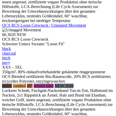
innen angeraut, zertifizierte vegane Produktion ohne tierische
Hilfsstoffe, LCA-Berechnung (Life Cycle Assessment) zur
Bewertung der Umweltauswirkungen über den gesamten
Lebenszyklus, neutrales Größenlabel, 60° waschbar,
trocknergeeignet bei niedriger Temperatur
OCS RCS Loose Crewneck | Untagged Movement
66.3020
NEW
OCS RCS Loose Crewneck
Schwerer Unisex Sweater "Loose Fit"
black
charcoal
birch
navy
XXS – 3XL
350g/m², 80% einlaufvorbehandelte gekämmte ringgesponnene
OCS Blended zertifizierte Bio-Baumwolle, 20% RCS zertifiziertes
recyceltes Polyester, enzymgewaschen
heavy
combed
60°
neutral label
NEW 2026
Lockerer Schnitt, Fischgrät-Nackenband Ton-in-Ton, Halbmond im
Nacken, 2x1 Rippstrick an Ärmel, Hals und Bund mit Elasthan,
weicher Griff, innen angeraut, zertifizierte vegane Produktion ohne
tierische Hilfsstoffe, LCA-Berechnung (Life Cycle Assessment) zur
Bewertung der Umweltauswirkungen über den gesamten
Lebenszyklus, neutrales Größenlabel, 60° waschbar,