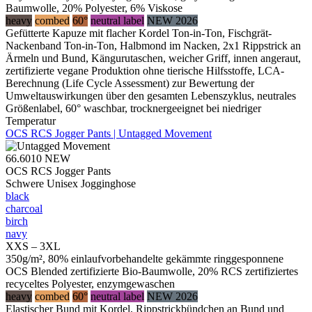
Baumwolle, 20% Polyester, 6% Viskose
heavy
combed
60°
neutral label
NEW 2026
Gefütterte Kapuze mit flacher Kordel Ton-in-Ton, Fischgrät-
Nackenband Ton-in-Ton, Halbmond im Nacken, 2x1 Rippstrick an
Ärmeln und Bund, Kängurutaschen, weicher Griff, innen angeraut,
zertifizierte vegane Produktion ohne tierische Hilfsstoffe, LCA-
Berechnung (Life Cycle Assessment) zur Bewertung der
Umweltauswirkungen über den gesamten Lebenszyklus, neutrales
Größenlabel, 60° waschbar, trocknergeeignet bei niedriger
Temperatur
OCS RCS Jogger Pants | Untagged Movement
66.6010
NEW
OCS RCS Jogger Pants
Schwere Unisex Jogginghose
black
charcoal
birch
navy
XXS – 3XL
350g/m², 80% einlaufvorbehandelte gekämmte ringgesponnene
OCS Blended zertifizierte Bio-Baumwolle, 20% RCS zertifiziertes
recyceltes Polyester, enzymgewaschen
heavy
combed
60°
neutral label
NEW 2026
Elastischer Bund mit Kordel, Rippstrickbündchen an Bund und