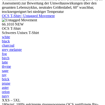
Assessment) zur Bewertung der Umweltauswirkungen über den
gesamten Lebenszyklus, neutrales Größenlabel, 60° waschbar,
trocknergeeignet bei niedriger Temperatur
OCS T-Shirt | Untagged Movement
66.1010
NEW
OCS T-Shirt
Schweres Unisex T-Shirt
white
black
charcoal
grey melange
fog
birch
latte
thyme
sage
ray
brick
prune
aster
orion
navy
XXS – 5XL
180g/m², 100% gekämmte ringgesponnene OCS zertifizierte Bio-