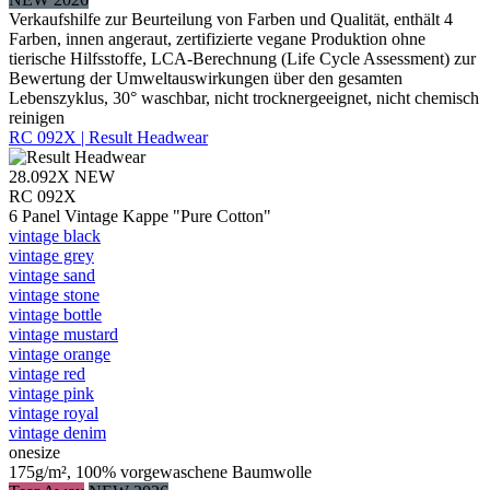
Verkaufshilfe zur Beurteilung von Farben und Qualität, enthält 4
Farben, innen angeraut, zertifizierte vegane Produktion ohne
tierische Hilfsstoffe, LCA-Berechnung (Life Cycle Assessment) zur
Bewertung der Umweltauswirkungen über den gesamten
Lebenszyklus, 30° waschbar, nicht trocknergeeignet, nicht chemisch
reinigen
RC 092X | Result Headwear
28.092X
NEW
RC 092X
6 Panel Vintage Kappe "Pure Cotton"
vintage black
vintage grey
vintage sand
vintage stone
vintage bottle
vintage mustard
vintage orange
vintage red
vintage pink
vintage royal
vintage denim
onesize
175g/m², 100% vorgewaschene Baumwolle