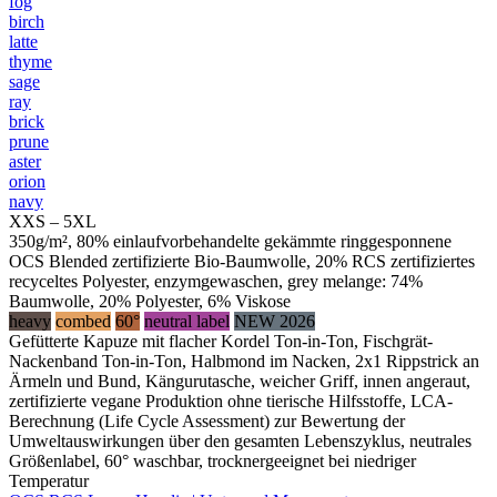
fog
birch
latte
thyme
sage
ray
brick
prune
aster
orion
navy
XXS – 5XL
350g/m², 80% einlaufvorbehandelte gekämmte ringgesponnene
OCS Blended zertifizierte Bio-Baumwolle, 20% RCS zertifiziertes
recyceltes Polyester, enzymgewaschen, grey melange: 74%
Baumwolle, 20% Polyester, 6% Viskose
heavy
combed
60°
neutral label
NEW 2026
Gefütterte Kapuze mit flacher Kordel Ton-in-Ton, Fischgrät-
Nackenband Ton-in-Ton, Halbmond im Nacken, 2x1 Rippstrick an
Ärmeln und Bund, Kängurutasche, weicher Griff, innen angeraut,
zertifizierte vegane Produktion ohne tierische Hilfsstoffe, LCA-
Berechnung (Life Cycle Assessment) zur Bewertung der
Umweltauswirkungen über den gesamten Lebenszyklus, neutrales
Größenlabel, 60° waschbar, trocknergeeignet bei niedriger
Temperatur