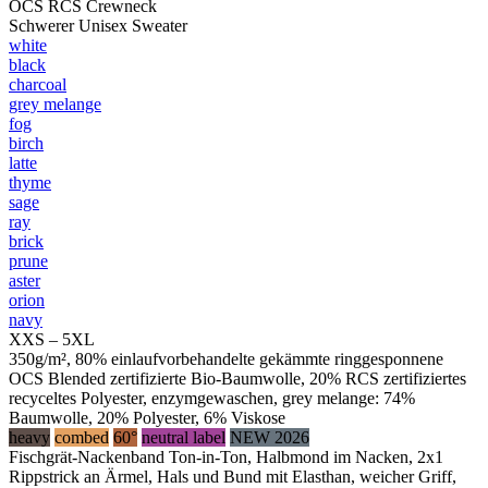
OCS RCS Crewneck
Schwerer Unisex Sweater
white
black
charcoal
grey melange
fog
birch
latte
thyme
sage
ray
brick
prune
aster
orion
navy
XXS – 5XL
350g/m², 80% einlaufvorbehandelte gekämmte ringgesponnene
OCS Blended zertifizierte Bio-Baumwolle, 20% RCS zertifiziertes
recyceltes Polyester, enzymgewaschen, grey melange: 74%
Baumwolle, 20% Polyester, 6% Viskose
heavy
combed
60°
neutral label
NEW 2026
Fischgrät-Nackenband Ton-in-Ton, Halbmond im Nacken, 2x1
Rippstrick an Ärmel, Hals und Bund mit Elasthan, weicher Griff,