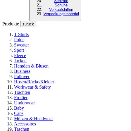
Schirme
Schuhe
Verkaufshilfen
Verpackungsmaterial
Produkte
zurück
T-Shirts
Polos
Sweater
Sport
Fleece
Jacken
Hemden & Blusen
Business
Pullover
Hosen/Röcke/Kleider
Workwear & Safety
Trachten
Frottier
Underwear
Baby
Caps
Mützen & Headwear
Accessoires
Taschen