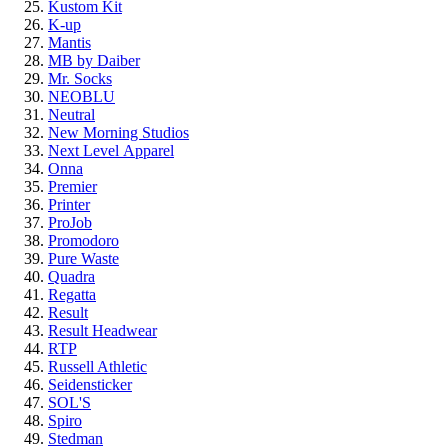
Kustom Kit
K-up
Mantis
MB by Daiber
Mr. Socks
NEOBLU
Neutral
New Morning Studios
Next Level
Apparel
Onna
Premier
Printer
ProJob
Promodoro
Pure Waste
Quadra
Regatta
Result
Result Headwear
RTP
Russell Athletic
Seidensticker
SOL'S
Spiro
Stedman