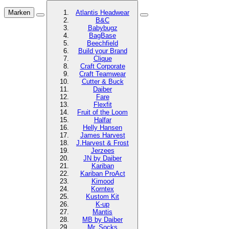
Marken
Atlantis Headwear
B&C
Babybugz
BagBase
Beechfield
Build your Brand
Clique
Craft Corporate
Craft Teamwear
Cutter & Buck
Daiber
Fare
Flexfit
Fruit of the Loom
Halfar
Helly Hansen
James Harvest
J.Harvest & Frost
Jerzees
JN by Daiber
Kariban
Kariban ProAct
Kimood
Korntex
Kustom Kit
K-up
Mantis
MB by Daiber
Mr. Socks