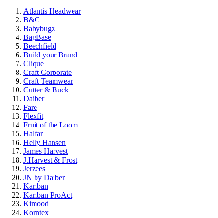
Atlantis Headwear
B&C
Babybugz
BagBase
Beechfield
Build your Brand
Clique
Craft Corporate
Craft Teamwear
Cutter & Buck
Daiber
Fare
Flexfit
Fruit of the Loom
Halfar
Helly Hansen
James Harvest
J.Harvest & Frost
Jerzees
JN by Daiber
Kariban
Kariban ProAct
Kimood
Korntex