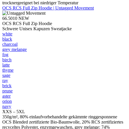
trocknergeeignet bei niedriger Temperatur
OCS RCS Full Zip Hoodie | Untagged Movement
66.5010
NEW
OCS RCS Full Zip Hoodie
Schwere Unisex Kapuzen Sweatjacke
white
black
charcoal
grey melange
fog
birch
latte
thyme
sage
ray
brick
prune
aster
orion
navy
XXS – 5XL
350g/m², 80% einlaufvorbehandelte gekämmte ringgesponnene
OCS Blended zertifizierte Bio-Baumwolle, 20% RCS zertifiziertes
recyceltes Polyester, enzymgewaschen, grey melange: 74%