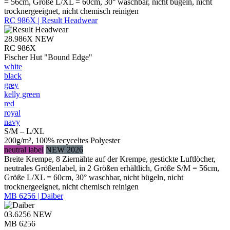
= 56cm, Größe L/XL = 60cm, 30° waschbar, nicht bügeln, nicht
trocknergeeignet, nicht chemisch reinigen
RC 986X | Result Headwear
28.986X
NEW
RC 986X
Fischer Hut "Bound Edge"
white
black
grey
kelly green
red
royal
navy
S/M – L/XL
200g/m², 100% recyceltes Polyester
neutral label
NEW 2026
Breite Krempe, 8 Ziernähte auf der Krempe, gestickte Luftlöcher,
neutrales Größenlabel, in 2 Größen erhältlich, Größe S/M = 56cm,
Größe L/XL = 60cm, 30° waschbar, nicht bügeln, nicht
trocknergeeignet, nicht chemisch reinigen
MB 6256 | Daiber
03.6256
NEW
MB 6256