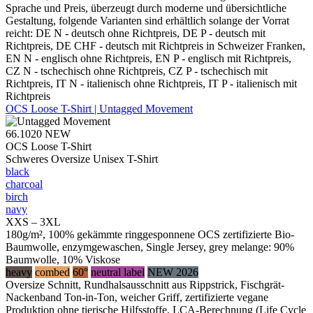
Sprache und Preis, überzeugt durch moderne und übersichtliche
Gestaltung, folgende Varianten sind erhältlich solange der Vorrat
reicht: DE N - deutsch ohne Richtpreis, DE P - deutsch mit
Richtpreis, DE CHF - deutsch mit Richtpreis in Schweizer Franken,
EN N - englisch ohne Richtpreis, EN P - englisch mit Richtpreis,
CZ N - tschechisch ohne Richtpreis, CZ P - tschechisch mit
Richtpreis, IT N - italienisch ohne Richtpreis, IT P - italienisch mit
Richtpreis
OCS Loose T-Shirt | Untagged Movement
66.1020
NEW
OCS Loose T-Shirt
Schweres Oversize Unisex T-Shirt
black
charcoal
birch
navy
XXS – 3XL
180g/m², 100% gekämmte ringgesponnene OCS zertifizierte Bio-
Baumwolle, enzymgewaschen, Single Jersey, grey melange: 90%
Baumwolle, 10% Viskose
heavy
combed
60°
neutral label
NEW 2026
Oversize Schnitt, Rundhalsausschnitt aus Rippstrick, Fischgrät-
Nackenband Ton-in-Ton, weicher Griff, zertifizierte vegane
Produktion ohne tierische Hilfsstoffe, LCA-Berechnung (Life Cycle