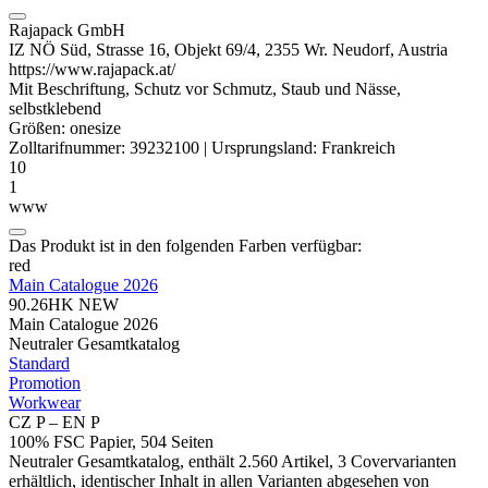
Rajapack GmbH
IZ NÖ Süd, Strasse 16, Objekt 69/4, 2355 Wr. Neudorf, Austria
https://www.rajapack.at/
Mit Beschriftung, Schutz vor Schmutz, Staub und Nässe,
selbstklebend
Größen:
onesize
Zolltarifnummer:
39232100
|
Ursprungsland:
Frankreich
10
1
www
Das Produkt ist in den folgenden Farben verfügbar:
red
Main Catalogue 2026
90.26HK
NEW
Main Catalogue 2026
Neutraler Gesamtkatalog
Standard
Promotion
Workwear
CZ P – EN P
100% FSC Papier, 504 Seiten
Neutraler Gesamtkatalog, enthält 2.560 Artikel, 3 Covervarianten
erhältlich, identischer Inhalt in allen Varianten abgesehen von