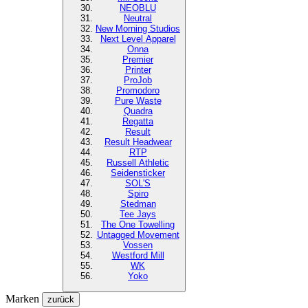
NEOBLU
Neutral
New Morning Studios
Next Level
Apparel
Onna
Premier
Printer
ProJob
Promodoro
Pure Waste
Quadra
Regatta
Result
Result Headwear
RTP
Russell Athletic
Seidensticker
SOL'S
Spiro
Stedman
Tee Jays
The One Towelling
Untagged Movement
Vossen
Westford Mill
WK
Yoko
Marken
zurück