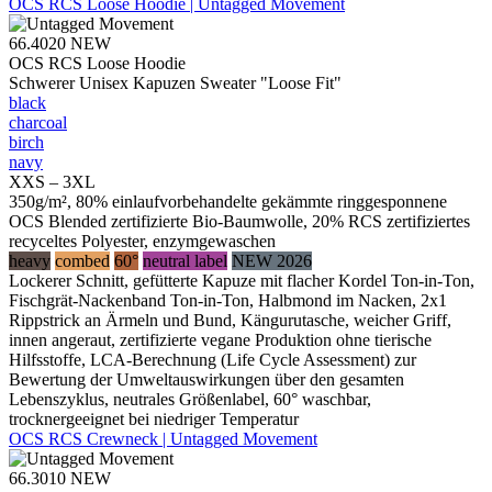
OCS RCS Loose Hoodie | Untagged Movement
66.4020
NEW
OCS RCS Loose Hoodie
Schwerer Unisex Kapuzen Sweater "Loose Fit"
black
charcoal
birch
navy
XXS – 3XL
350g/m², 80% einlaufvorbehandelte gekämmte ringgesponnene
OCS Blended zertifizierte Bio-Baumwolle, 20% RCS zertifiziertes
recyceltes Polyester, enzymgewaschen
heavy
combed
60°
neutral label
NEW 2026
Lockerer Schnitt, gefütterte Kapuze mit flacher Kordel Ton-in-Ton,
Fischgrät-Nackenband Ton-in-Ton, Halbmond im Nacken, 2x1
Rippstrick an Ärmeln und Bund, Kängurutasche, weicher Griff,
innen angeraut, zertifizierte vegane Produktion ohne tierische
Hilfsstoffe, LCA-Berechnung (Life Cycle Assessment) zur
Bewertung der Umweltauswirkungen über den gesamten
Lebenszyklus, neutrales Größenlabel, 60° waschbar,
trocknergeeignet bei niedriger Temperatur
OCS RCS Crewneck | Untagged Movement
66.3010
NEW