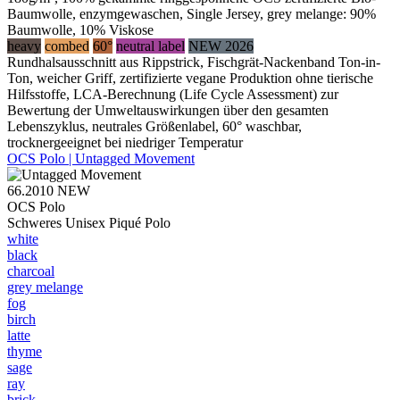
Baumwolle, enzymgewaschen, Single Jersey, grey melange: 90%
Baumwolle, 10% Viskose
heavy
combed
60°
neutral label
NEW 2026
Rundhalsausschnitt aus Rippstrick, Fischgrät-Nackenband Ton-in-
Ton, weicher Griff, zertifizierte vegane Produktion ohne tierische
Hilfsstoffe, LCA-Berechnung (Life Cycle Assessment) zur
Bewertung der Umweltauswirkungen über den gesamten
Lebenszyklus, neutrales Größenlabel, 60° waschbar,
trocknergeeignet bei niedriger Temperatur
OCS Polo | Untagged Movement
66.2010
NEW
OCS Polo
Schweres Unisex Piqué Polo
white
black
charcoal
grey melange
fog
birch
latte
thyme
sage
ray
brick