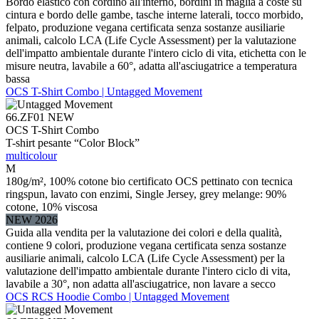
Bordo elastico con cordino all'interno, bordini in maglia a coste su
cintura e bordo delle gambe, tasche interne laterali, tocco morbido,
felpato, produzione vegana certificata senza sostanze ausiliarie
animali, calcolo LCA (Life Cycle Assessment) per la valutazione
dell'impatto ambientale durante l'intero ciclo di vita, etichetta con le
misure neutra, lavabile a 60°, adatta all'asciugatrice a temperatura
bassa
OCS T-Shirt Combo | Untagged Movement
66.ZF01
NEW
OCS T-Shirt Combo
T-shirt pesante “Color Block”
multicolour
M
180g/m², 100% cotone bio certificato OCS pettinato con tecnica
ringspun, lavato con enzimi, Single Jersey, grey melange: 90%
cotone, 10% viscosa
NEW 2026
Guida alla vendita per la valutazione dei colori e della qualità,
contiene 9 colori, produzione vegana certificata senza sostanze
ausiliarie animali, calcolo LCA (Life Cycle Assessment) per la
valutazione dell'impatto ambientale durante l'intero ciclo di vita,
lavabile a 30°, non adatta all'asciugatrice, non lavare a secco
OCS RCS Hoodie Combo | Untagged Movement