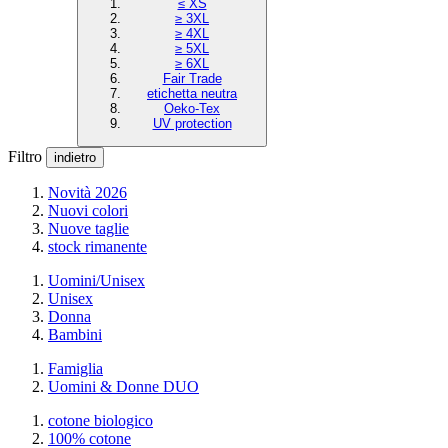
≤ XS
≥ 3XL
≥ 4XL
≥ 5XL
≥ 6XL
Fair Trade
etichetta neutra
Oeko-Tex
UV protection
Filtro
indietro
Novità 2026
Nuovi colori
Nuove taglie
stock rimanente
Uomini/Unisex
Unisex
Donna
Bambini
Famiglia
Uomini & Donne DUO
cotone biologico
100% cotone