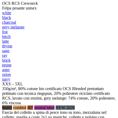
OCS RCS Crewneck
Felpa pesante unisex
white
black
charcoal
grey melange
fog
birch
latte
thyme
sage
ray
brick
prune
aster
orion
navy
XXS – 5XL
350g/m², 80% cotone bio certificato OCS Blended pretrattato
pettinato con tecnica ringspun, 20% poliestere riciclato certificato
RCS, lavato con enzimi, grey melange: 74% cotone, 20% poliestere,
6% viscosa
heavy
combed
60°
neutral label
NEW 2026
Fascia del colletto a spina di pesce tono su tono, mezzaluna nel
colletto, maglia a coste 2x1 su maniche, colletto e polsino con