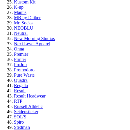
Kustom Kit
K-up
Mantis
MB by Daiber
Mr. Socks
NEOBLU
Neutral
New Morning Studios
Next Level Apparel
Onna
Premier
Printer
ProJob
Promodoro
Pure Waste
Quadra
Regatta
Result
Result Headwear
RTP
Russell Athletic
Seidensticker
SOL'S
Spiro
Stedman