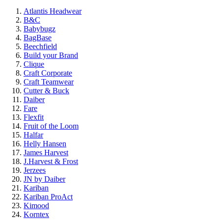
Atlantis Headwear
B&C
Babybugz
BagBase
Beechfield
Build your Brand
Clique
Craft Corporate
Craft Teamwear
Cutter & Buck
Daiber
Fare
Flexfit
Fruit of the Loom
Halfar
Helly Hansen
James Harvest
J.Harvest & Frost
Jerzees
JN by Daiber
Kariban
Kariban ProAct
Kimood
Korntex