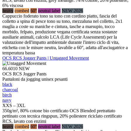
RCS, lavato con enzimi, grey melange: 74% cotone, 20% poliestere,
6% viscosa
heavy
combed
60°
neutral label
NEW 2026
Cappuccio foderato tono su tono con cordino piatto, fascia del
colletto a spina di pesce tono su tono, mezzaluna nel colletto, 2x1
maglia a coste su maniche e cintura, tasche a marsupio, tocco
morbido, felpato, produzione vegana certificata senza sostanze
ausiliarie animali, calcolo LCA (Life Cycle Assessment) per la
valutazione dell'impatto ambientale durante l'intero ciclo di vita,
etichetta con le misure neutra, lavabile a 60°, adatta all'asciugatrice a
temperatura bassa
OCS RCS Jogger Pants | Untagged Movement
66.6010
NEW
OCS RCS Jogger Pants
Pantaloni da jogging unisex pesanti
black
charcoal
birch
navy
XXS – 3XL
350g/m², 80% cotone bio certificato OCS Blended pretrattato
pettinato con tecnica ringspun, 20% poliestere riciclato certificato
RCS, lavato con enzimi
heavy
combed
60°
neutral label
NEW 2026