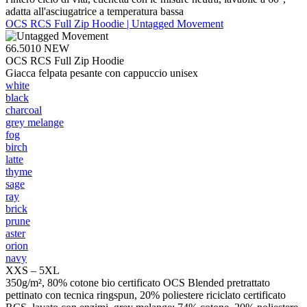
adatta all'asciugatrice a temperatura bassa
OCS RCS Full Zip Hoodie | Untagged Movement
66.5010
NEW
OCS RCS Full Zip Hoodie
Giacca felpata pesante con cappuccio unisex
white
black
charcoal
grey melange
fog
birch
latte
thyme
sage
ray
brick
prune
aster
orion
navy
XXS – 5XL
350g/m², 80% cotone bio certificato OCS Blended pretrattato
pettinato con tecnica ringspun, 20% poliestere riciclato certificato