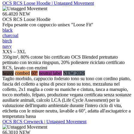
OCS RCS Loose Hoodie | Untagged Movement
66.4020
NEW
OCS RCS Loose Hoodie
Felpa pesante con cappuccio unisex "Loose Fit"
black
charcoal
birch
navy
XXS – 3XL
350g/m², 80% cotone bio certificato OCS Blended pretrattato
pettinato con tecnica ringspun, 20% poliestere riciclato certificato
RCS, lavato con enzimi
heavy
combed
60°
neutral label
NEW 2026
Taglio morbido, cappuccio foderato tono su tono con cordino piatto,
fascia del colletto a spina di pesce tono su tono, mezzaluna nel
colletto, 2x1 maglia a coste su maniche e cintura, tasca a marsupio,
tocco morbido, felpato, produzione vegana certificata senza sostanze
ausiliarie animali, calcolo LCA (Life Cycle Assessment) per la
valutazione dell'impatto ambientale durante l'intero ciclo di vita,
etichetta con le misure neutra, lavabile a 60°, adatta all'asciugatrice a
temperatura bassa
OCS RCS Crewneck | Untagged Movement
66.3010
NEW