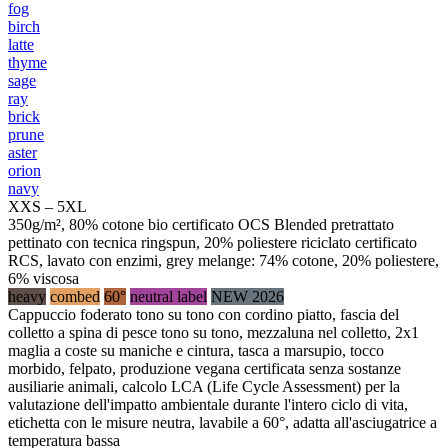
fog
birch
latte
thyme
sage
ray
brick
prune
aster
orion
navy
XXS – 5XL
350g/m², 80% cotone bio certificato OCS Blended pretrattato
pettinato con tecnica ringspun, 20% poliestere riciclato certificato
RCS, lavato con enzimi, grey melange: 74% cotone, 20% poliestere,
6% viscosa
heavy
combed
60°
neutral label
NEW 2026
Cappuccio foderato tono su tono con cordino piatto, fascia del
colletto a spina di pesce tono su tono, mezzaluna nel colletto, 2x1
maglia a coste su maniche e cintura, tasca a marsupio, tocco
morbido, felpato, produzione vegana certificata senza sostanze
ausiliarie animali, calcolo LCA (Life Cycle Assessment) per la
valutazione dell'impatto ambientale durante l'intero ciclo di vita,
etichetta con le misure neutra, lavabile a 60°, adatta all'asciugatrice a
temperatura bassa