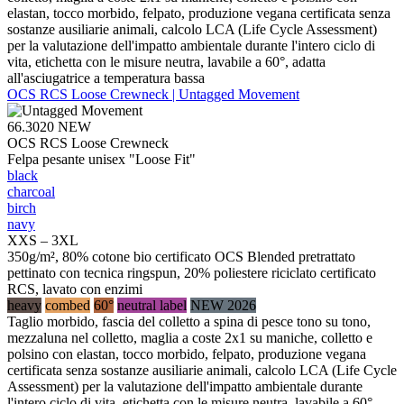
elastan, tocco morbido, felpato, produzione vegana certificata senza
sostanze ausiliarie animali, calcolo LCA (Life Cycle Assessment)
per la valutazione dell'impatto ambientale durante l'intero ciclo di
vita, etichetta con le misure neutra, lavabile a 60°, adatta
all'asciugatrice a temperatura bassa
OCS RCS Loose Crewneck | Untagged Movement
66.3020
NEW
OCS RCS Loose Crewneck
Felpa pesante unisex "Loose Fit"
black
charcoal
birch
navy
XXS – 3XL
350g/m², 80% cotone bio certificato OCS Blended pretrattato
pettinato con tecnica ringspun, 20% poliestere riciclato certificato
RCS, lavato con enzimi
heavy
combed
60°
neutral label
NEW 2026
Taglio morbido, fascia del colletto a spina di pesce tono su tono,
mezzaluna nel colletto, maglia a coste 2x1 su maniche, colletto e
polsino con elastan, tocco morbido, felpato, produzione vegana
certificata senza sostanze ausiliarie animali, calcolo LCA (Life Cycle
Assessment) per la valutazione dell'impatto ambientale durante
l'intero ciclo di vita, etichetta con le misure neutra, lavabile a 60°,