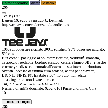
zip for decoration
Stretch
Bestseller
266
Tee Jays A/S
Lansen 16, 9230 Svenstrup J., Denmark
https://teejays.com/en/terms-and-condicitons
100% di
poliestere
riciclato 300T, softshell: 95%
poliestere
riciclato,
5%
elastan
È in corso il passaggio al
poliestere
riciclato, vestibilità sfiancata,
cappuccio regolabile, bordino elastico, cerniere lampo SBS, 2 tasche
esterne grandi, tasca pettorale all'esterno, tasca interna, imbottitura
ovattata, accesso di finitura sulla schiena, adatta per chiavetta,
BIONIC
-FINISH®, lavabile a 30°, no Stiro, non adatta
all'asciugatrice, non lavare a secco
Taglie:
S
–
M
–
L
–
XL
–
XXL
–
3XL
Numero di tariffa doganale:
62024010
|
Paese di origine:
Cina
10
1
Tabella delle taglie
266