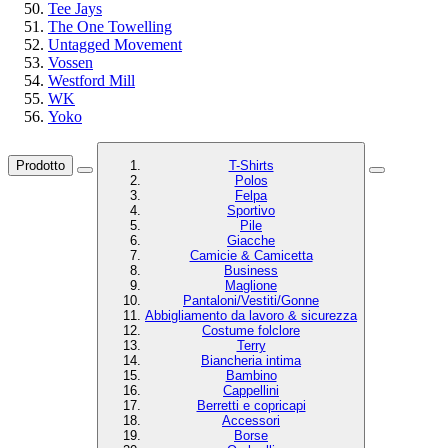
Tee Jays
The One Towelling
Untagged Movement
Vossen
Westford Mill
WK
Yoko
Prodotto
T-Shirts
Polos
Felpa
Sportivo
Pile
Giacche
Camicie & Camicetta
Business
Maglione
Pantaloni/Vestiti/Gonne
Abbigliamento da lavoro & sicurezza
Costume folclore
Terry
Biancheria intima
Bambino
Cappellini
Berretti e copricapi
Accessori
Borse