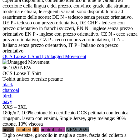
copertura disponibili, contenuto identico in tutte le varianti ad
eccezione della lingua e del prezzo, convince grazie alla struttura
moderna e chiara, le seguenti varianti sono disponibili fino ad
esaurimento delle scorte: DE N - tedesco senza prezzo orientativo,
DE P - tedesco con prezzo orientativo, DE CHF - tedesco con
prezzo orientativo in franchi svizzeri, EN N - inglese senza prezzo
orientativo EN P - inglese con prezzo orientativo, CZ N - ceco senza
prezzo orientativo, CZ P - ceco con prezzo orientativo, IT N -
Italiano senza prezzo orientativo, IT P - Italiano con prezzo
orientativo
OCS Loose T-Shirt | Untagged Movement
66.1020
NEW
OCS Loose T-Shirt
T-shirt unisex oversize pesante
black
charcoal
birch
navy
XXS – 3XL
180g/m², 100% cotone bio certificato OCS pettinato con tecnica
ringspun, lavato con enzimi, Single Jersey, grey melange: 90%
cotone, 10% viscosa
heavy
combed
60°
neutral label
NEW 2026
Taglio oversize, girocollo in maglia a coste, fascia del colletto a