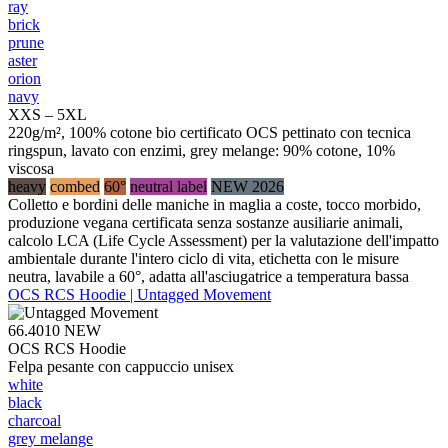
ray
brick
prune
aster
orion
navy
XXS – 5XL
220g/m², 100% cotone bio certificato OCS pettinato con tecnica
ringspun, lavato con enzimi, grey melange: 90% cotone, 10%
viscosa
heavy
combed
60°
neutral label
NEW 2026
Colletto e bordini delle maniche in maglia a coste, tocco morbido,
produzione vegana certificata senza sostanze ausiliarie animali,
calcolo LCA (Life Cycle Assessment) per la valutazione dell'impatto
ambientale durante l'intero ciclo di vita, etichetta con le misure
neutra, lavabile a 60°, adatta all'asciugatrice a temperatura bassa
OCS RCS Hoodie | Untagged Movement
66.4010
NEW
OCS RCS Hoodie
Felpa pesante con cappuccio unisex
white
black
charcoal
grey melange