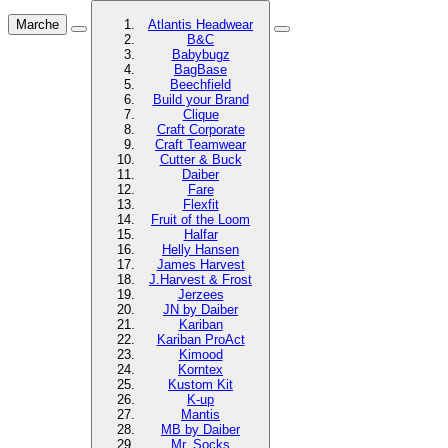
Marche
Atlantis Headwear
B&C
Babybugz
BagBase
Beechfield
Build your Brand
Clique
Craft Corporate
Craft Teamwear
Cutter & Buck
Daiber
Fare
Flexfit
Fruit of the Loom
Halfar
Helly Hansen
James Harvest
J.Harvest & Frost
Jerzees
JN by Daiber
Kariban
Kariban ProAct
Kimood
Korntex
Kustom Kit
K-up
Mantis
MB by Daiber
Mr. Socks