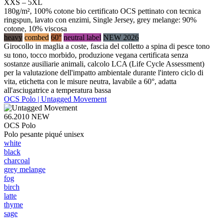
XXS – 5XL
180g/m², 100% cotone bio certificato OCS pettinato con tecnica
ringspun, lavato con enzimi, Single Jersey, grey melange: 90%
cotone, 10% viscosa
heavy
combed
60°
neutral label
NEW 2026
Girocollo in maglia a coste, fascia del colletto a spina di pesce tono
su tono, tocco morbido, produzione vegana certificata senza
sostanze ausiliarie animali, calcolo LCA (Life Cycle Assessment)
per la valutazione dell'impatto ambientale durante l'intero ciclo di
vita, etichetta con le misure neutra, lavabile a 60°, adatta
all'asciugatrice a temperatura bassa
OCS Polo | Untagged Movement
66.2010
NEW
OCS Polo
Polo pesante piqué unisex
white
black
charcoal
grey melange
fog
birch
latte
thyme
sage