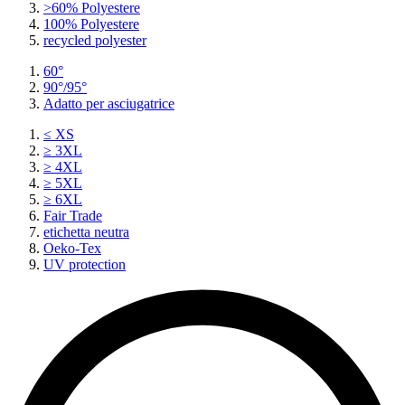
>60% Polyestere
100% Polyestere
recycled polyester
60°
90°/95°
Adatto per asciugatrice
≤ XS
≥ 3XL
≥ 4XL
≥ 5XL
≥ 6XL
Fair Trade
etichetta neutra
Oeko-Tex
UV protection