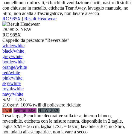
pannelli non rinforzati, 6 buchi di ventilazione cuciti, nastro di stoffa
con chiusura in metallo, etichetta Tear Away, lavaggio manuale, no
Stiro, non adatta all'asciugatrice, non lavare a secco
RC 985X | Result Headwear
28.985X
NEW
RC 985X
Cappello da pescatore "Reversible"
white/​white
black/​white
grey/​white
bottle/​white
orange/​white
red/​white
pink/​white
sky/​white
royal/​white
navy/​white
S/M – L/XL
210g/m², 100% twill di poliestere riciclato
Twill
neutral label
NEW 2026
Tesa larga, 8 cuciture decorative sulla tesa, interno bianco,
reversibile, etichetta con le misure neutra, disponibile in 2 taglie,
taglia S/M = 56 cm, taglia L/XL = 60cm, lavabile a 30°, no Stiro,
non adatta all'asciugatrice, non lavare a secco