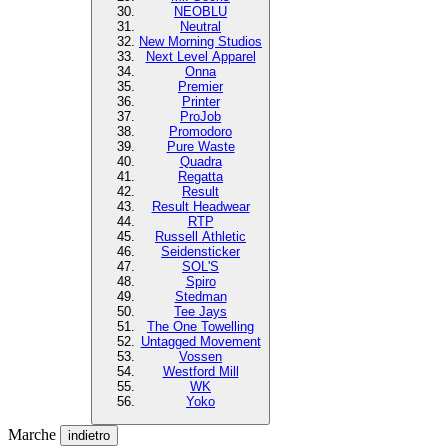
NEOBLU
Neutral
New Morning Studios
Next Level Apparel
Onna
Premier
Printer
ProJob
Promodoro
Pure Waste
Quadra
Regatta
Result
Result Headwear
RTP
Russell Athletic
Seidensticker
SOL'S
Spiro
Stedman
Tee Jays
The One Towelling
Untagged Movement
Vossen
Westford Mill
WK
Yoko
Marche
indietro