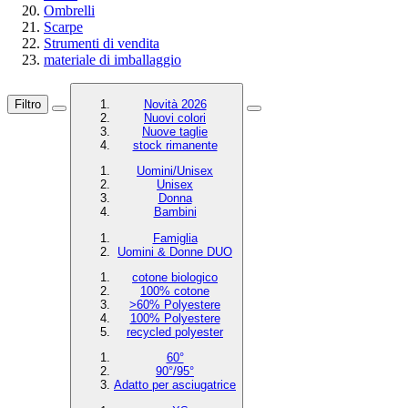
Ombrelli
Scarpe
Strumenti di vendita
materiale di imballaggio
Filtro
Novità 2026
Nuovi colori
Nuove taglie
stock rimanente
Uomini/Unisex
Unisex
Donna
Bambini
Famiglia
Uomini & Donne DUO
cotone biologico
100% cotone
>60% Polyestere
100% Polyestere
recycled polyester
60°
90°/95°
Adatto per asciugatrice