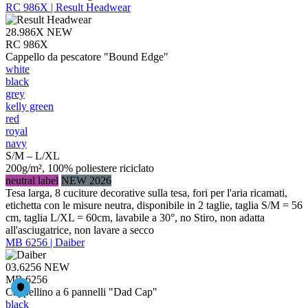
RC 986X | Result Headwear
28.986X
NEW
RC 986X
Cappello da pescatore "Bound Edge"
white
black
grey
kelly green
red
royal
navy
S/M – L/XL
200g/m², 100% poliestere riciclato
neutral label
NEW 2026
Tesa larga, 8 cuciture decorative sulla tesa, fori per l'aria ricamati,
etichetta con le misure neutra, disponibile in 2 taglie, taglia S/M = 56
cm, taglia L/XL = 60cm, lavabile a 30°, no Stiro, non adatta
all'asciugatrice, non lavare a secco
MB 6256 | Daiber
03.6256
NEW
MB 6256
Cappellino a 6 pannelli "Dad Cap"
black