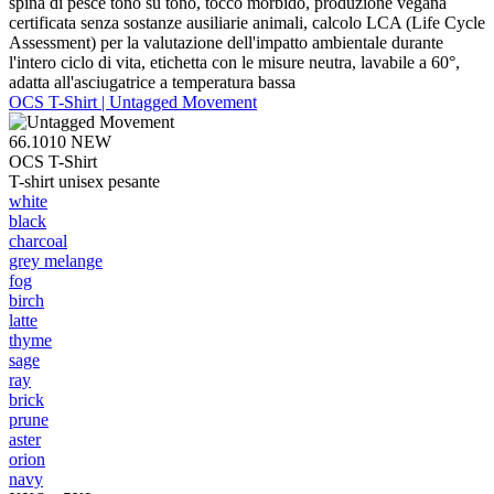
spina di pesce tono su tono, tocco morbido, produzione vegana
certificata senza sostanze ausiliarie animali, calcolo LCA (Life Cycle
Assessment) per la valutazione dell'impatto ambientale durante
l'intero ciclo di vita, etichetta con le misure neutra, lavabile a 60°,
adatta all'asciugatrice a temperatura bassa
OCS T-Shirt | Untagged Movement
66.1010
NEW
OCS T-Shirt
T-shirt unisex pesante
white
black
charcoal
grey melange
fog
birch
latte
thyme
sage
ray
brick
prune
aster
orion
navy