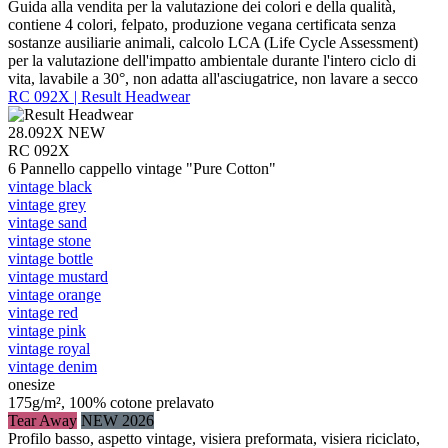
Guida alla vendita per la valutazione dei colori e della qualità,
contiene 4 colori, felpato, produzione vegana certificata senza
sostanze ausiliarie animali, calcolo LCA (Life Cycle Assessment)
per la valutazione dell'impatto ambientale durante l'intero ciclo di
vita, lavabile a 30°, non adatta all'asciugatrice, non lavare a secco
RC 092X | Result Headwear
28.092X
NEW
RC 092X
6 Pannello cappello vintage "Pure Cotton"
vintage black
vintage grey
vintage sand
vintage stone
vintage bottle
vintage mustard
vintage orange
vintage red
vintage pink
vintage royal
vintage denim
onesize
175g/m², 100% cotone prelavato
Tear Away
NEW 2026
Profilo basso, aspetto vintage, visiera preformata, visiera riciclato,