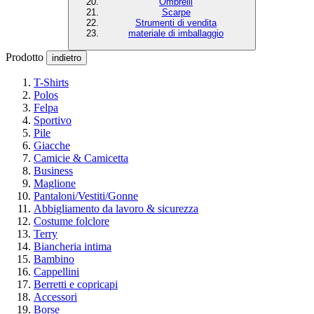
Ombrelli
Scarpe
Strumenti di vendita
materiale di imballaggio
Prodotto
indietro
T-Shirts
Polos
Felpa
Sportivo
Pile
Giacche
Camicie & Camicetta
Business
Maglione
Pantaloni/Vestiti/Gonne
Abbigliamento da lavoro & sicurezza
Costume folclore
Terry
Biancheria intima
Bambino
Cappellini
Berretti e copricapi
Accessori
Borse