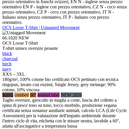
prezzo orientativo in franchi svizzeri, EN N - inglese senza prezzo
orientativo EN P - inglese con prezzo orientativo, CZ N - ceco senza
prezzo orientativo, CZ P - ceco con prezzo orientativo, IT N -
Italiano senza prezzo orientativo, IT P - Italiano con prezzo
orientativo
OCS Loose T-Shirt | Untagged Movement
66.1020
NEW
OCS Loose T-Shirt
T-shirt unisex oversize pesante
black
charcoal
birch
navy
XXS – 3XL
180g/m², 100% cotone bio certificato OCS pettinato con tecnica
ringspun, lavato con enzimi, Single Jersey, grey melange: 90%
cotone, 10% viscosa
heavy
combed
60°
neutral label
NEW 2026
Taglio oversize, girocollo in maglia a coste, fascia del colletto a
spina di pesce tono su tono, tocco morbido, produzione vegana
certificata senza sostanze ausiliarie animali, calcolo LCA (Life Cycle
Assessment) per la valutazione dell'impatto ambientale durante
l'intero ciclo di vita, etichetta con le misure neutra, lavabile a 60°,
adatta all'asciugatrice a temperatura bassa