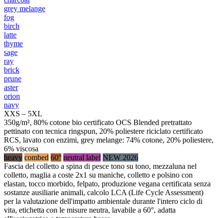
grey melange
fog
birch
latte
thyme
sage
ray
brick
prune
aster
orion
navy
XXS – 5XL
350g/m², 80% cotone bio certificato OCS Blended pretrattato
pettinato con tecnica ringspun, 20% poliestere riciclato certificato
RCS, lavato con enzimi, grey melange: 74% cotone, 20% poliestere,
6% viscosa
heavy
combed
60°
neutral label
NEW 2026
Fascia del colletto a spina di pesce tono su tono, mezzaluna nel
colletto, maglia a coste 2x1 su maniche, colletto e polsino con
elastan, tocco morbido, felpato, produzione vegana certificata senza
sostanze ausiliarie animali, calcolo LCA (Life Cycle Assessment)
per la valutazione dell'impatto ambientale durante l'intero ciclo di
vita, etichetta con le misure neutra, lavabile a 60°, adatta