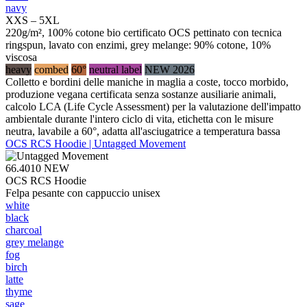
navy
XXS – 5XL
220g/m², 100% cotone bio certificato OCS pettinato con tecnica
ringspun, lavato con enzimi, grey melange: 90% cotone, 10%
viscosa
heavy
combed
60°
neutral label
NEW 2026
Colletto e bordini delle maniche in maglia a coste, tocco morbido,
produzione vegana certificata senza sostanze ausiliarie animali,
calcolo LCA (Life Cycle Assessment) per la valutazione dell'impatto
ambientale durante l'intero ciclo di vita, etichetta con le misure
neutra, lavabile a 60°, adatta all'asciugatrice a temperatura bassa
OCS RCS Hoodie | Untagged Movement
66.4010
NEW
OCS RCS Hoodie
Felpa pesante con cappuccio unisex
white
black
charcoal
grey melange
fog
birch
latte
thyme
sage