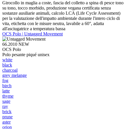
Girocollo in maglia a coste, fascia del colletto a spina di pesce tono
su tono, tocco morbido, produzione vegana certificata senza
sostanze ausiliarie animali, calcolo LCA (Life Cycle Assessment)
per la valutazione dell'impatto ambientale durante l'intero ciclo di
vita, etichetta con le misure neutra, lavabile a 60°, adatta
all'asciugatrice a temperatura bassa
OCS Polo | Untagged Movement
66.2010
NEW
OCS Polo
Polo pesante piqué unisex
white
black
charcoal
grey melange
fog
birch
latte
thyme
sage
ray
brick
prune
aster
orion