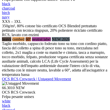
black
charcoal
birch
navy
XXS – 3XL
350g/m², 80% cotone bio certificato OCS Blended pretrattato
pettinato con tecnica ringspun, 20% poliestere riciclato certificato
RCS, lavato con enzimi
heavy
combed
60°
neutral label
NEW 2026
Taglio morbido, cappuccio foderato tono su tono con cordino piatto,
fascia del colletto a spina di pesce tono su tono, mezzaluna nel
colletto, 2x1 maglia a coste su maniche e cintura, tasca a marsupio,
tocco morbido, felpato, produzione vegana certificata senza sostanze
ausiliarie animali, calcolo LCA (Life Cycle Assessment) per la
valutazione dell'impatto ambientale durante l'intero ciclo di vita,
etichetta con le misure neutra, lavabile a 60°, adatta all'asciugatrice a
temperatura bassa
OCS RCS Crewneck | Untagged Movement
66.3010
NEW
OCS RCS Crewneck
Felpa pesante unisex
white
black
charcoal