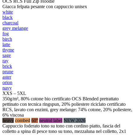
OCS RCS Full Zip Hoodie
Giacca felpata pesante con cappuccio unisex
white
black
charcoal
grey melange
fog
birch
latte
thyme
sage
ray
brick
prune
aster
orion
navy
XXS – 5XL
350g/m², 80% cotone bio certificato OCS Blended pretrattato
pettinato con tecnica ringspun, 20% poliestere riciclato certificato
RCS, lavato con enzimi, grey melange: 74% cotone, 20% poliestere,
6% viscosa
heavy
combed
60°
neutral label
NEW 2026
Cappuccio foderato tono su tono con cordino piatto, fascia del
colletto a spina di pesce tono su tono, mezzaluna nel colletto, 2x1