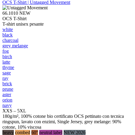
OCS T-Shirt | Untagged Movement
66.1010
NEW
OCS T-Shirt
T-shirt unisex pesante
white
black
charcoal
grey melange
fog
birch
latte
thyme
sage
ray
brick
prune
aster
orion
navy
XXS – 5XL
180g/m², 100% cotone bio certificato OCS pettinato con tecnica
ringspun, lavato con enzimi, Single Jersey, grey melange: 90%
cotone, 10% viscosa
heavy
combed
60°
neutral label
NEW 2026