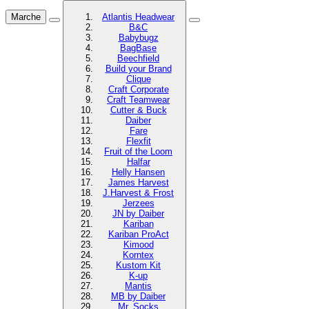
Marche
Atlantis Headwear
B&C
Babybugz
BagBase
Beechfield
Build your Brand
Clique
Craft Corporate
Craft Teamwear
Cutter & Buck
Daiber
Fare
Flexfit
Fruit of the Loom
Halfar
Helly Hansen
James Harvest
J.Harvest & Frost
Jerzees
JN by Daiber
Kariban
Kariban ProAct
Kimood
Korntex
Kustom Kit
K-up
Mantis
MB by Daiber
Mr. Socks