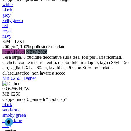
white
black
grey
kelly green
red
royal
navy
S/M – L/XL
200g/m², 100% poliestere riciclato
neutral label
NEW 2026
Tesa larga, 8 cuciture decorative sulla tesa, fori per l'aria ricamati,
etichetta con le misure neutra, disponibile in 2 taglie, taglia S/M = 56
cm, taglia L/XL = 60cm, lavabile a 30°, no Stiro, non adatta
all'asciugatrice, non lavare a secco
MB 6256 | Daiber
03.6256
NEW
MB 6256
Cappellino a 6 pannelli "Dad Cap"
black
sandstone
smoky green
milky blue
navy
onesize