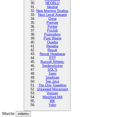
NEOBLU
Neutral
New Morning Studios
Next Level Apparel
Onna
Premier
Printer
ProJob
Promodoro
Pure Waste
Quadra
Regatta
Result
Result Headwear
RTP
Russell Athletic
Seidensticker
SOL'S
Spiro
Stedman
Tee Jays
The One Towelling
Untagged Movement
Vossen
Westford Mill
WK
Yoko
Marche
indietro