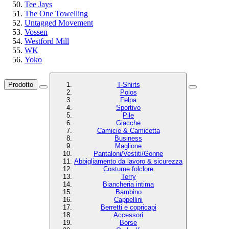
Tee Jays
The One Towelling
Untagged Movement
Vossen
Westford Mill
WK
Yoko
Prodotto
T-Shirts
Polos
Felpa
Sportivo
Pile
Giacche
Camicie & Camicetta
Business
Maglione
Pantaloni/Vestiti/Gonne
Abbigliamento da lavoro & sicurezza
Costume folclore
Terry
Biancheria intima
Bambino
Cappellini
Berretti e copricapi
Accessori
Borse