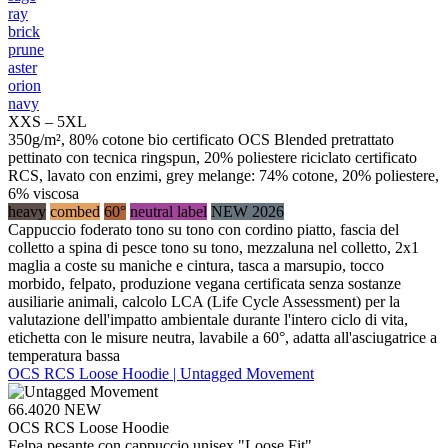
ray
brick
prune
aster
orion
navy
XXS – 5XL
350g/m², 80% cotone bio certificato OCS Blended pretrattato
pettinato con tecnica ringspun, 20% poliestere riciclato certificato
RCS, lavato con enzimi, grey melange: 74% cotone, 20% poliestere,
6% viscosa
heavy
combed
60°
neutral label
NEW 2026
Cappuccio foderato tono su tono con cordino piatto, fascia del
colletto a spina di pesce tono su tono, mezzaluna nel colletto, 2x1
maglia a coste su maniche e cintura, tasca a marsupio, tocco
morbido, felpato, produzione vegana certificata senza sostanze
ausiliarie animali, calcolo LCA (Life Cycle Assessment) per la
valutazione dell'impatto ambientale durante l'intero ciclo di vita,
etichetta con le misure neutra, lavabile a 60°, adatta all'asciugatrice a
temperatura bassa
OCS RCS Loose Hoodie | Untagged Movement
66.4020
NEW
OCS RCS Loose Hoodie
Felpa pesante con cappuccio unisex "Loose Fit"