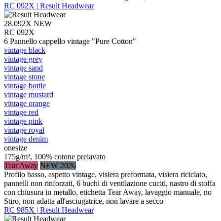
RC 092X | Result Headwear
28.092X
NEW
RC 092X
6 Pannello cappello vintage "Pure Cotton"
vintage black
vintage grey
vintage sand
vintage stone
vintage bottle
vintage mustard
vintage orange
vintage red
vintage pink
vintage royal
vintage denim
onesize
175g/m², 100% cotone prelavato
Tear Away
NEW 2026
Profilo basso, aspetto vintage, visiera preformata, visiera riciclato,
pannelli non rinforzati, 6 buchi di ventilazione cuciti, nastro di stoffa
con chiusura in metallo, etichetta Tear Away, lavaggio manuale, no
Stiro, non adatta all'asciugatrice, non lavare a secco
RC 985X | Result Headwear