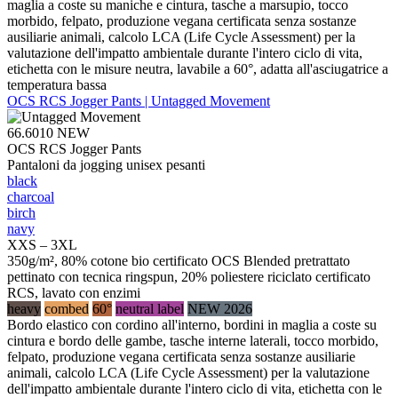
maglia a coste su maniche e cintura, tasche a marsupio, tocco
morbido, felpato, produzione vegana certificata senza sostanze
ausiliarie animali, calcolo LCA (Life Cycle Assessment) per la
valutazione dell'impatto ambientale durante l'intero ciclo di vita,
etichetta con le misure neutra, lavabile a 60°, adatta all'asciugatrice a
temperatura bassa
OCS RCS Jogger Pants | Untagged Movement
66.6010
NEW
OCS RCS Jogger Pants
Pantaloni da jogging unisex pesanti
black
charcoal
birch
navy
XXS – 3XL
350g/m², 80% cotone bio certificato OCS Blended pretrattato
pettinato con tecnica ringspun, 20% poliestere riciclato certificato
RCS, lavato con enzimi
heavy
combed
60°
neutral label
NEW 2026
Bordo elastico con cordino all'interno, bordini in maglia a coste su
cintura e bordo delle gambe, tasche interne laterali, tocco morbido,
felpato, produzione vegana certificata senza sostanze ausiliarie
animali, calcolo LCA (Life Cycle Assessment) per la valutazione
dell'impatto ambientale durante l'intero ciclo di vita, etichetta con le