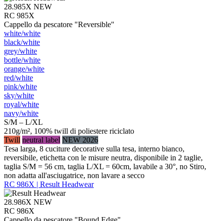
28.985X
NEW
RC 985X
Cappello da pescatore "Reversible"
white/​white
black/​white
grey/​white
bottle/​white
orange/​white
red/​white
pink/​white
sky/​white
royal/​white
navy/​white
S/M – L/XL
210g/m², 100% twill di poliestere riciclato
Twill
neutral label
NEW 2026
Tesa larga, 8 cuciture decorative sulla tesa, interno bianco,
reversibile, etichetta con le misure neutra, disponibile in 2 taglie,
taglia S/M = 56 cm, taglia L/XL = 60cm, lavabile a 30°, no Stiro,
non adatta all'asciugatrice, non lavare a secco
RC 986X | Result Headwear
28.986X
NEW
RC 986X
Cappello da pescatore "Bound Edge"