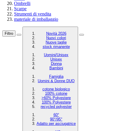
Ombrelli
Scarpe
Strumenti di vendita
materiale di imballaggio
Filtro
Novità 2026
Nuovi colori
Nuove taglie
stock rimanente
Uomini/Unisex
Unisex
Donna
Bambini
Famiglia
Uomini & Donne DUO
cotone biologico
100% cotone
>60% Polyestere
100% Polyestere
recycled polyester
60°
90°/95°
Adatto per asciugatrice