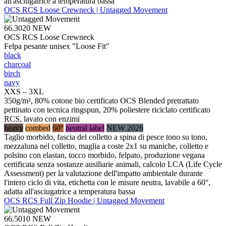
all'asciugatrice a temperatura bassa
OCS RCS Loose Crewneck | Untagged Movement
66.3020
NEW
OCS RCS Loose Crewneck
Felpa pesante unisex "Loose Fit"
black
charcoal
birch
navy
XXS – 3XL
350g/m², 80% cotone bio certificato OCS Blended pretrattato
pettinato con tecnica ringspun, 20% poliestere riciclato certificato
RCS, lavato con enzimi
heavy
combed
60°
neutral label
NEW 2026
Taglio morbido, fascia del colletto a spina di pesce tono su tono,
mezzaluna nel colletto, maglia a coste 2x1 su maniche, colletto e
polsino con elastan, tocco morbido, felpato, produzione vegana
certificata senza sostanze ausiliarie animali, calcolo LCA (Life Cycle
Assessment) per la valutazione dell'impatto ambientale durante
l'intero ciclo di vita, etichetta con le misure neutra, lavabile a 60°,
adatta all'asciugatrice a temperatura bassa
OCS RCS Full Zip Hoodie | Untagged Movement
66.5010
NEW