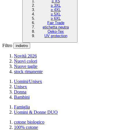
≤ XS
≥ 3XL
≥ 4XL
≥ 5XL
≥ 6XL
Fair Trade
etichetta neutra
Oeko-Tex
UV protection
Filtro
indietro
Novità 2026
Nuovi colori
Nuove taglie
stock rimanente
Uomini/Unisex
Unisex
Donna
Bambini
Famiglia
Uomini & Donne DUO
cotone biologico
100% cotone