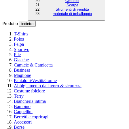
Ombrelli
Scarpe
Strumenti di vendita
materiale di imballaggio
Prodotto
indietro
T-Shirts
Polos
Felpa
Sportivo
Pile
Giacche
Camicie & Camicetta
Business
Maglione
Pantaloni/Vestiti/Gonne
Abbigliamento da lavoro & sicurezza
Costume folclore
Terry
Biancheria intima
Bambino
Cappellini
Berretti e copricapi
Accessori
Borse