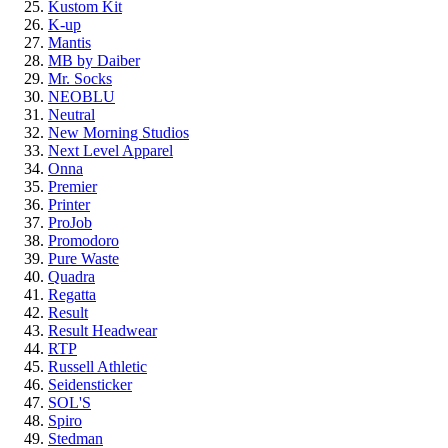
Kustom Kit
K-up
Mantis
MB by Daiber
Mr. Socks
NEOBLU
Neutral
New Morning Studios
Next Level Apparel
Onna
Premier
Printer
ProJob
Promodoro
Pure Waste
Quadra
Regatta
Result
Result Headwear
RTP
Russell Athletic
Seidensticker
SOL'S
Spiro
Stedman