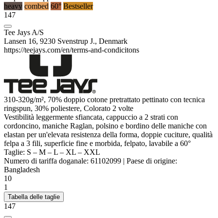
heavy
combed
60°
Bestseller
147
Tee Jays A/S
Lansen 16, 9230 Svenstrup J., Denmark
https://teejays.com/en/terms-and-condicitons
310-320g/m², 70% doppio cotone pretrattato
pettinato
con tecnica
ringspun
, 30%
poliestere
, Colorato 2 volte
Vestibilità leggermente sfiancata, cappuccio a 2 strati con
cordoncino, maniche
Raglan
, polsino e bordino delle maniche con
elastan
per un'elevata resistenza della forma, doppie cuciture, qualità
felpa a 3 fili, superficie fine e morbida, felpato, lavabile a 60°
Taglie:
S
–
M
–
L
–
XL
–
XXL
Numero di tariffa doganale:
61102099
|
Paese di origine:
Bangladesh
10
1
Tabella delle taglie
147