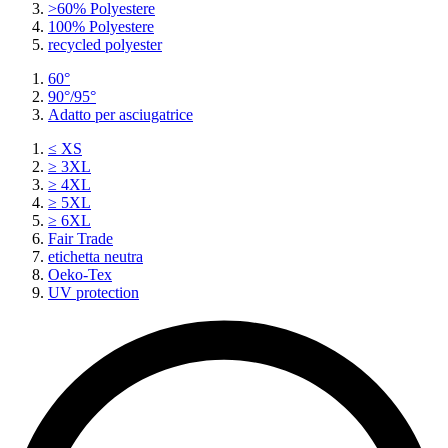
>60% Polyestere
100% Polyestere
recycled polyester
60°
90°/95°
Adatto per asciugatrice
≤ XS
≥ 3XL
≥ 4XL
≥ 5XL
≥ 6XL
Fair Trade
etichetta neutra
Oeko-Tex
UV protection