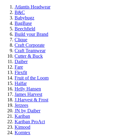
Atlantis Headwear
B&C
Babybugz
BagBase
Beechfield
Build your Brand
Clique
Craft Corporate
Craft Teamwear
Cutter & Buck
Daiber
Fare
Flexfit
Fruit of the Loom
Halfar
Helly Hansen
James Harvest
J.Harvest & Frost
Jerzees
JN by Daiber
Kariban
Kariban ProAct
Kimood
Korntex