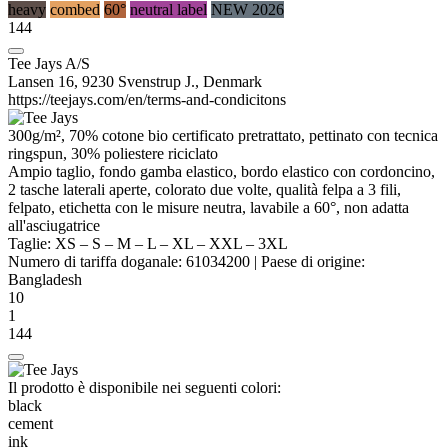
heavy
combed
60°
neutral label
NEW 2026
144
Tee Jays A/S
Lansen 16, 9230 Svenstrup J., Denmark
https://teejays.com/en/terms-and-condicitons
300g/m², 70%
cotone bio
certificato pretrattato,
pettinato
con tecnica
ringspun
, 30%
poliestere
riciclato
Ampio taglio, fondo gamba elastico, bordo elastico con cordoncino,
2 tasche laterali aperte, colorato due volte, qualità felpa a 3 fili,
felpato,
etichetta con le misure neutra
, lavabile a 60°, non adatta
all'asciugatrice
Taglie:
XS
–
S
–
M
–
L
–
XL
–
XXL
–
3XL
Numero di tariffa doganale:
61034200
|
Paese di origine:
Bangladesh
10
1
144
Il prodotto è disponibile nei seguenti colori:
black
cement
ink