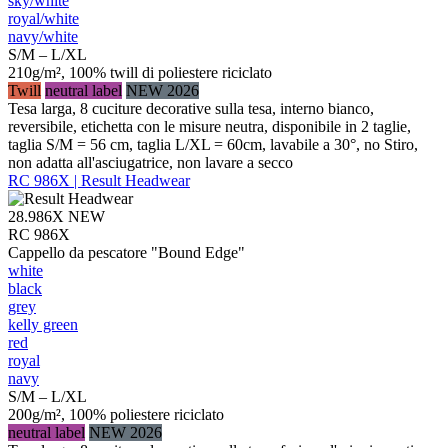
sky/​white
royal/​white
navy/​white
S/M – L/XL
210g/m², 100% twill di poliestere riciclato
Twill
neutral label
NEW 2026
Tesa larga, 8 cuciture decorative sulla tesa, interno bianco,
reversibile, etichetta con le misure neutra, disponibile in 2 taglie,
taglia S/M = 56 cm, taglia L/XL = 60cm, lavabile a 30°, no Stiro,
non adatta all'asciugatrice, non lavare a secco
RC 986X | Result Headwear
28.986X
NEW
RC 986X
Cappello da pescatore "Bound Edge"
white
black
grey
kelly green
red
royal
navy
S/M – L/XL
200g/m², 100% poliestere riciclato
neutral label
NEW 2026