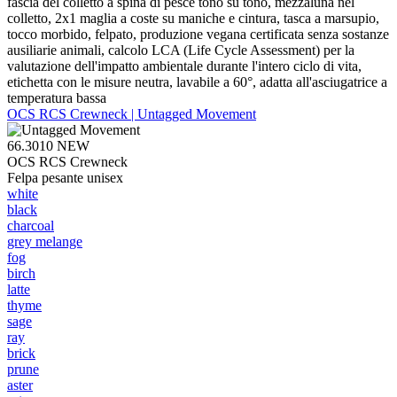
fascia del colletto a spina di pesce tono su tono, mezzaluna nel
colletto, 2x1 maglia a coste su maniche e cintura, tasca a marsupio,
tocco morbido, felpato, produzione vegana certificata senza sostanze
ausiliarie animali, calcolo LCA (Life Cycle Assessment) per la
valutazione dell'impatto ambientale durante l'intero ciclo di vita,
etichetta con le misure neutra, lavabile a 60°, adatta all'asciugatrice a
temperatura bassa
OCS RCS Crewneck | Untagged Movement
66.3010
NEW
OCS RCS Crewneck
Felpa pesante unisex
white
black
charcoal
grey melange
fog
birch
latte
thyme
sage
ray
brick
prune
aster