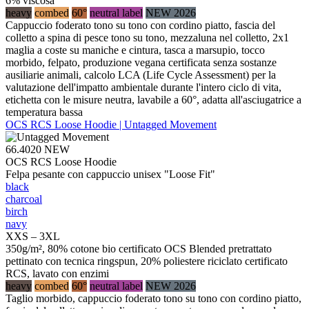
6% viscosa
heavy
combed
60°
neutral label
NEW 2026
Cappuccio foderato tono su tono con cordino piatto, fascia del
colletto a spina di pesce tono su tono, mezzaluna nel colletto, 2x1
maglia a coste su maniche e cintura, tasca a marsupio, tocco
morbido, felpato, produzione vegana certificata senza sostanze
ausiliarie animali, calcolo LCA (Life Cycle Assessment) per la
valutazione dell'impatto ambientale durante l'intero ciclo di vita,
etichetta con le misure neutra, lavabile a 60°, adatta all'asciugatrice a
temperatura bassa
OCS RCS Loose Hoodie | Untagged Movement
66.4020
NEW
OCS RCS Loose Hoodie
Felpa pesante con cappuccio unisex "Loose Fit"
black
charcoal
birch
navy
XXS – 3XL
350g/m², 80% cotone bio certificato OCS Blended pretrattato
pettinato con tecnica ringspun, 20% poliestere riciclato certificato
RCS, lavato con enzimi
heavy
combed
60°
neutral label
NEW 2026
Taglio morbido, cappuccio foderato tono su tono con cordino piatto,