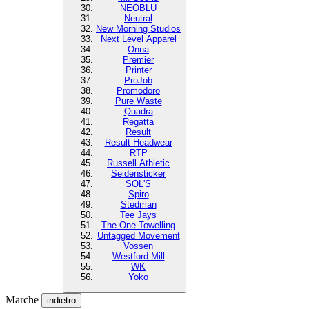
NEOBLU
Neutral
New Morning Studios
Next Level Apparel
Onna
Premier
Printer
ProJob
Promodoro
Pure Waste
Quadra
Regatta
Result
Result Headwear
RTP
Russell Athletic
Seidensticker
SOL'S
Spiro
Stedman
Tee Jays
The One Towelling
Untagged Movement
Vossen
Westford Mill
WK
Yoko
Marche
indietro