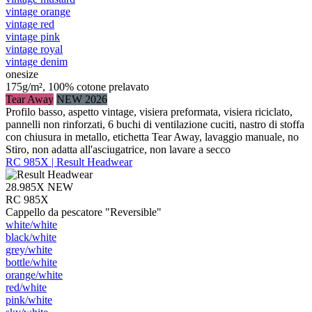
vintage orange
vintage red
vintage pink
vintage royal
vintage denim
onesize
175g/m², 100% cotone prelavato
Tear Away
NEW 2026
Profilo basso, aspetto vintage, visiera preformata, visiera riciclato,
pannelli non rinforzati, 6 buchi di ventilazione cuciti, nastro di stoffa
con chiusura in metallo, etichetta Tear Away, lavaggio manuale, no
Stiro, non adatta all'asciugatrice, non lavare a secco
RC 985X | Result Headwear
28.985X
NEW
RC 985X
Cappello da pescatore "Reversible"
white/​white
black/​white
grey/​white
bottle/​white
orange/​white
red/​white
pink/​white