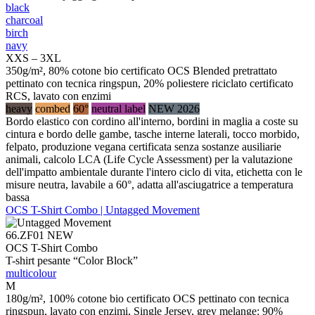
black
charcoal
birch
navy
XXS – 3XL
350g/m², 80% cotone bio certificato OCS Blended pretrattato
pettinato con tecnica ringspun, 20% poliestere riciclato certificato
RCS, lavato con enzimi
heavy
combed
60°
neutral label
NEW 2026
Bordo elastico con cordino all'interno, bordini in maglia a coste su
cintura e bordo delle gambe, tasche interne laterali, tocco morbido,
felpato, produzione vegana certificata senza sostanze ausiliarie
animali, calcolo LCA (Life Cycle Assessment) per la valutazione
dell'impatto ambientale durante l'intero ciclo di vita, etichetta con le
misure neutra, lavabile a 60°, adatta all'asciugatrice a temperatura
bassa
OCS T-Shirt Combo | Untagged Movement
66.ZF01
NEW
OCS T-Shirt Combo
T-shirt pesante “Color Block”
multicolour
M
180g/m², 100% cotone bio certificato OCS pettinato con tecnica
ringspun, lavato con enzimi, Single Jersey, grey melange: 90%