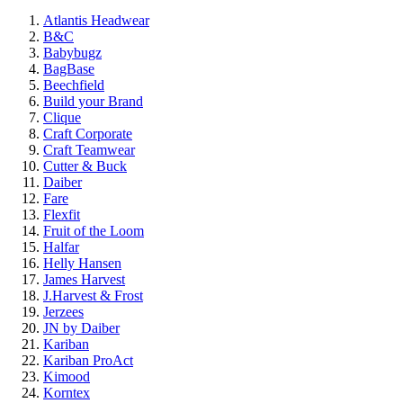
Atlantis Headwear
B&C
Babybugz
BagBase
Beechfield
Build your Brand
Clique
Craft Corporate
Craft Teamwear
Cutter & Buck
Daiber
Fare
Flexfit
Fruit of the Loom
Halfar
Helly Hansen
James Harvest
J.Harvest & Frost
Jerzees
JN by Daiber
Kariban
Kariban ProAct
Kimood
Korntex