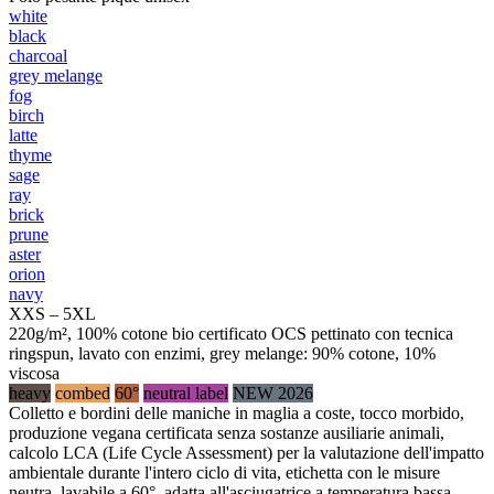
white
black
charcoal
grey melange
fog
birch
latte
thyme
sage
ray
brick
prune
aster
orion
navy
XXS – 5XL
220g/m², 100% cotone bio certificato OCS pettinato con tecnica
ringspun, lavato con enzimi, grey melange: 90% cotone, 10%
viscosa
heavy
combed
60°
neutral label
NEW 2026
Colletto e bordini delle maniche in maglia a coste, tocco morbido,
produzione vegana certificata senza sostanze ausiliarie animali,
calcolo LCA (Life Cycle Assessment) per la valutazione dell'impatto
ambientale durante l'intero ciclo di vita, etichetta con le misure
neutra, lavabile a 60°, adatta all'asciugatrice a temperatura bassa