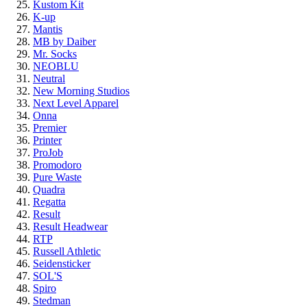
Kustom Kit
K-up
Mantis
MB by Daiber
Mr. Socks
NEOBLU
Neutral
New Morning Studios
Next Level Apparel
Onna
Premier
Printer
ProJob
Promodoro
Pure Waste
Quadra
Regatta
Result
Result Headwear
RTP
Russell Athletic
Seidensticker
SOL'S
Spiro
Stedman