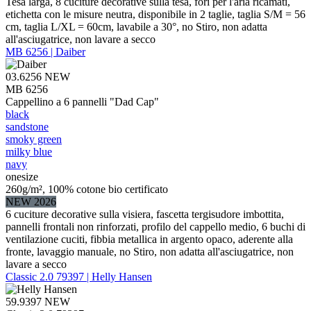
Tesa larga, 8 cuciture decorative sulla tesa, fori per l'aria ricamati,
etichetta con le misure neutra, disponibile in 2 taglie, taglia S/M = 56
cm, taglia L/XL = 60cm, lavabile a 30°, no Stiro, non adatta
all'asciugatrice, non lavare a secco
MB 6256 | Daiber
03.6256
NEW
MB 6256
Cappellino a 6 pannelli "Dad Cap"
black
sandstone
smoky green
milky blue
navy
onesize
260g/m², 100% cotone bio certificato
NEW 2026
6 cuciture decorative sulla visiera, fascetta tergisudore imbottita,
pannelli frontali non rinforzati, profilo del cappello medio, 6 buchi di
ventilazione cuciti, fibbia metallica in argento opaco, aderente alla
fronte, lavaggio manuale, no Stiro, non adatta all'asciugatrice, non
lavare a secco
Classic 2.0 79397 | Helly Hansen
59.9397
NEW