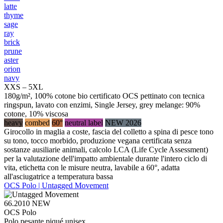
latte
thyme
sage
ray
brick
prune
aster
orion
navy
XXS – 5XL
180g/m², 100% cotone bio certificato OCS pettinato con tecnica
ringspun, lavato con enzimi, Single Jersey, grey melange: 90%
cotone, 10% viscosa
heavy
combed
60°
neutral label
NEW 2026
Girocollo in maglia a coste, fascia del colletto a spina di pesce tono
su tono, tocco morbido, produzione vegana certificata senza
sostanze ausiliarie animali, calcolo LCA (Life Cycle Assessment)
per la valutazione dell'impatto ambientale durante l'intero ciclo di
vita, etichetta con le misure neutra, lavabile a 60°, adatta
all'asciugatrice a temperatura bassa
OCS Polo | Untagged Movement
66.2010
NEW
OCS Polo
Polo pesante piqué unisex