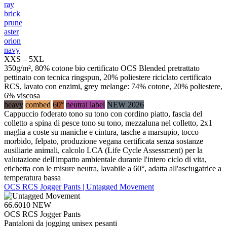
ray
brick
prune
aster
orion
navy
XXS – 5XL
350g/m², 80% cotone bio certificato OCS Blended pretrattato
pettinato con tecnica ringspun, 20% poliestere riciclato certificato
RCS, lavato con enzimi, grey melange: 74% cotone, 20% poliestere,
6% viscosa
heavy
combed
60°
neutral label
NEW 2026
Cappuccio foderato tono su tono con cordino piatto, fascia del
colletto a spina di pesce tono su tono, mezzaluna nel colletto, 2x1
maglia a coste su maniche e cintura, tasche a marsupio, tocco
morbido, felpato, produzione vegana certificata senza sostanze
ausiliarie animali, calcolo LCA (Life Cycle Assessment) per la
valutazione dell'impatto ambientale durante l'intero ciclo di vita,
etichetta con le misure neutra, lavabile a 60°, adatta all'asciugatrice a
temperatura bassa
OCS RCS Jogger Pants | Untagged Movement
66.6010
NEW
OCS RCS Jogger Pants
Pantaloni da jogging unisex pesanti