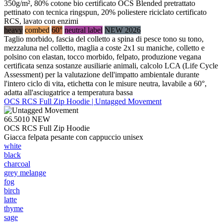
350g/m², 80% cotone bio certificato OCS Blended pretrattato
pettinato con tecnica ringspun, 20% poliestere riciclato certificato
RCS, lavato con enzimi
heavy
combed
60°
neutral label
NEW 2026
Taglio morbido, fascia del colletto a spina di pesce tono su tono,
mezzaluna nel colletto, maglia a coste 2x1 su maniche, colletto e
polsino con elastan, tocco morbido, felpato, produzione vegana
certificata senza sostanze ausiliarie animali, calcolo LCA (Life Cycle
Assessment) per la valutazione dell'impatto ambientale durante
l'intero ciclo di vita, etichetta con le misure neutra, lavabile a 60°,
adatta all'asciugatrice a temperatura bassa
OCS RCS Full Zip Hoodie | Untagged Movement
66.5010
NEW
OCS RCS Full Zip Hoodie
Giacca felpata pesante con cappuccio unisex
white
black
charcoal
grey melange
fog
birch
latte
thyme
sage