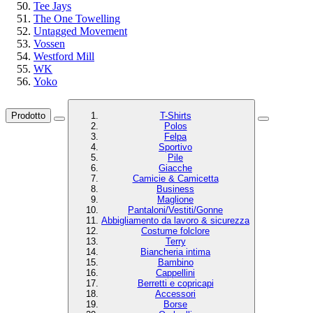
Tee Jays
The One Towelling
Untagged Movement
Vossen
Westford Mill
WK
Yoko
Prodotto
T-Shirts
Polos
Felpa
Sportivo
Pile
Giacche
Camicie & Camicetta
Business
Maglione
Pantaloni/Vestiti/Gonne
Abbigliamento da lavoro & sicurezza
Costume folclore
Terry
Biancheria intima
Bambino
Cappellini
Berretti e copricapi
Accessori
Borse