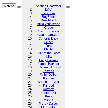
Marche
Atlantis Headwear
B&C
Babybugz
BagBase
Beechfield
Build your Brand
Clique
Craft Corporate
Craft Teamwear
Cutter & Buck
Daiber
Fare
Flexfit
Fruit of the Loom
Halfar
Helly Hansen
James Harvest
J.Harvest & Frost
Jerzees
JN by Daiber
Kariban
Kariban ProAct
Kimood
Korntex
Kustom Kit
K-up
Mantis
MB by Daiber
Mr. Socks