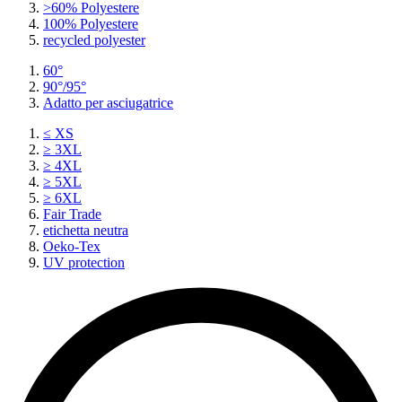
>60% Polyestere
100% Polyestere
recycled polyester
60°
90°/95°
Adatto per asciugatrice
≤ XS
≥ 3XL
≥ 4XL
≥ 5XL
≥ 6XL
Fair Trade
etichetta neutra
Oeko-Tex
UV protection