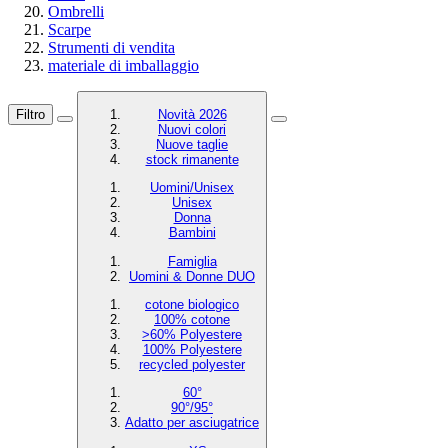
Ombrelli
Scarpe
Strumenti di vendita
materiale di imballaggio
Filtro
Novità 2026
Nuovi colori
Nuove taglie
stock rimanente
Uomini/Unisex
Unisex
Donna
Bambini
Famiglia
Uomini & Donne DUO
cotone biologico
100% cotone
>60% Polyestere
100% Polyestere
recycled polyester
60°
90°/95°
Adatto per asciugatrice