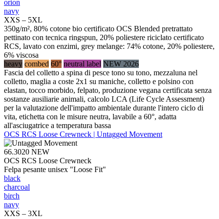
orion
navy
XXS – 5XL
350g/m², 80% cotone bio certificato OCS Blended pretrattato
pettinato con tecnica ringspun, 20% poliestere riciclato certificato
RCS, lavato con enzimi, grey melange: 74% cotone, 20% poliestere,
6% viscosa
heavy
combed
60°
neutral label
NEW 2026
Fascia del colletto a spina di pesce tono su tono, mezzaluna nel
colletto, maglia a coste 2x1 su maniche, colletto e polsino con
elastan, tocco morbido, felpato, produzione vegana certificata senza
sostanze ausiliarie animali, calcolo LCA (Life Cycle Assessment)
per la valutazione dell'impatto ambientale durante l'intero ciclo di
vita, etichetta con le misure neutra, lavabile a 60°, adatta
all'asciugatrice a temperatura bassa
OCS RCS Loose Crewneck | Untagged Movement
66.3020
NEW
OCS RCS Loose Crewneck
Felpa pesante unisex "Loose Fit"
black
charcoal
birch
navy
XXS – 3XL