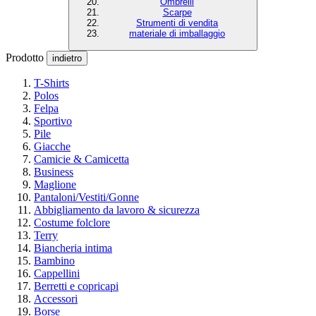
Ombrelli
Scarpe
Strumenti di vendita
materiale di imballaggio
Prodotto
indietro
T-Shirts
Polos
Felpa
Sportivo
Pile
Giacche
Camicie & Camicetta
Business
Maglione
Pantaloni/Vestiti/Gonne
Abbigliamento da lavoro & sicurezza
Costume folclore
Terry
Biancheria intima
Bambino
Cappellini
Berretti e copricapi
Accessori
Borse