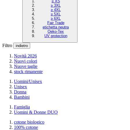
≤ XS
≥ 3XL
≥ 4XL
≥ 5XL
≥ 6XL
Fair Trade
etichetta neutra
Oeko-Tex
UV protection
Filtro
indietro
Novità 2026
Nuovi colori
Nuove taglie
stock rimanente
Uomini/Unisex
Unisex
Donna
Bambini
Famiglia
Uomini & Donne DUO
cotone biologico
100% cotone