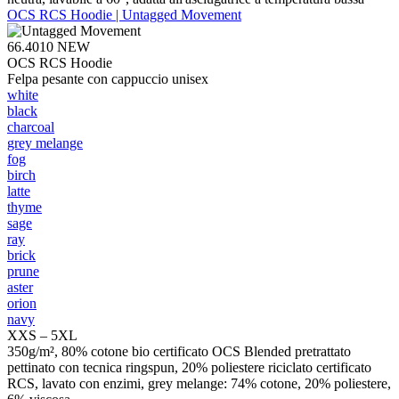
OCS RCS Hoodie | Untagged Movement
66.4010
NEW
OCS RCS Hoodie
Felpa pesante con cappuccio unisex
white
black
charcoal
grey melange
fog
birch
latte
thyme
sage
ray
brick
prune
aster
orion
navy
XXS – 5XL
350g/m², 80% cotone bio certificato OCS Blended pretrattato
pettinato con tecnica ringspun, 20% poliestere riciclato certificato
RCS, lavato con enzimi, grey melange: 74% cotone, 20% poliestere,