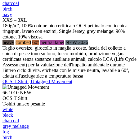
charcoal
birch
navy
XXS – 3XL
180g/m², 100% cotone bio certificato OCS pettinato con tecnica
ringspun, lavato con enzimi, Single Jersey, grey melange: 90%
cotone, 10% viscosa
heavy
combed
60°
neutral label
NEW 2026
Taglio oversize, girocollo in maglia a coste, fascia del colletto a
spina di pesce tono su tono, tocco morbido, produzione vegana
certificata senza sostanze ausiliarie animali, calcolo LCA (Life Cycle
Assessment) per la valutazione dell'impatto ambientale durante
l'intero ciclo di vita, etichetta con le misure neutra, lavabile a 60°,
adatta all'asciugatrice a temperatura bassa
OCS T-Shirt | Untagged Movement
66.1010
NEW
OCS T-Shirt
T-shirt unisex pesante
white
black
charcoal
grey melange
fog
birch