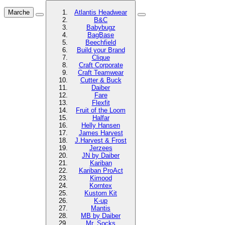
Marche
Atlantis Headwear
B&C
Babybugz
BagBase
Beechfield
Build your Brand
Clique
Craft Corporate
Craft Teamwear
Cutter & Buck
Daiber
Fare
Flexfit
Fruit of the Loom
Halfar
Helly Hansen
James Harvest
J.Harvest & Frost
Jerzees
JN by Daiber
Kariban
Kariban ProAct
Kimood
Korntex
Kustom Kit
K-up
Mantis
MB by Daiber
Mr. Socks