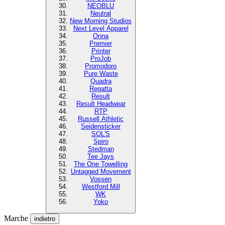
NEOBLU
Neutral
New Morning Studios
Next Level Apparel
Onna
Premier
Printer
ProJob
Promodoro
Pure Waste
Quadra
Regatta
Result
Result Headwear
RTP
Russell Athletic
Seidensticker
SOL'S
Spiro
Stedman
Tee Jays
The One Towelling
Untagged Movement
Vossen
Westford Mill
WK
Yoko
Marche
indietro