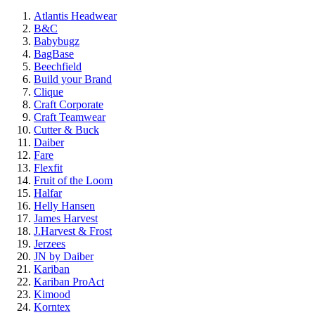
Atlantis Headwear
B&C
Babybugz
BagBase
Beechfield
Build your Brand
Clique
Craft Corporate
Craft Teamwear
Cutter & Buck
Daiber
Fare
Flexfit
Fruit of the Loom
Halfar
Helly Hansen
James Harvest
J.Harvest & Frost
Jerzees
JN by Daiber
Kariban
Kariban ProAct
Kimood
Korntex