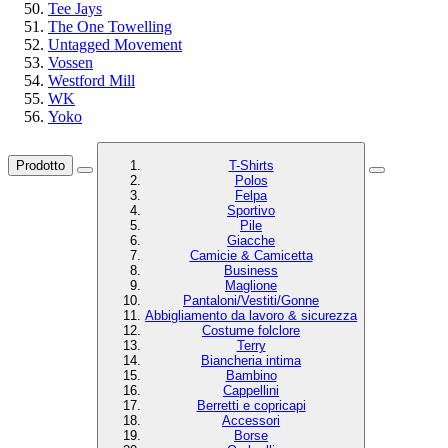
Tee Jays
The One Towelling
Untagged Movement
Vossen
Westford Mill
WK
Yoko
Prodotto
T-Shirts
Polos
Felpa
Sportivo
Pile
Giacche
Camicie & Camicetta
Business
Maglione
Pantaloni/Vestiti/Gonne
Abbigliamento da lavoro & sicurezza
Costume folclore
Terry
Biancheria intima
Bambino
Cappellini
Berretti e copricapi
Accessori
Borse