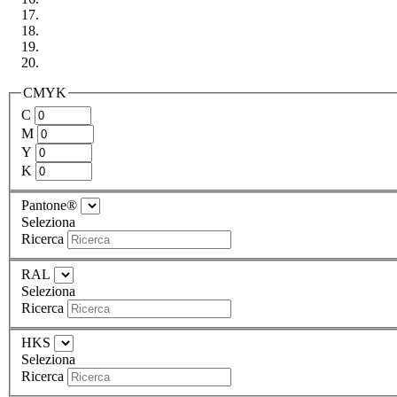
CMYK
C
M
Y
K
Pantone®
Seleziona
Ricerca
RAL
Seleziona
Ricerca
HKS
Seleziona
Ricerca