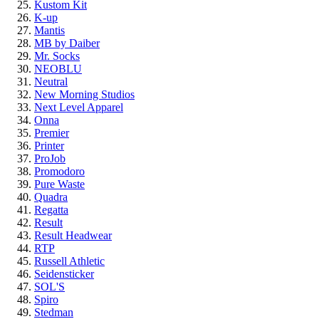
Kustom Kit
K-up
Mantis
MB by Daiber
Mr. Socks
NEOBLU
Neutral
New Morning Studios
Next Level Apparel
Onna
Premier
Printer
ProJob
Promodoro
Pure Waste
Quadra
Regatta
Result
Result Headwear
RTP
Russell Athletic
Seidensticker
SOL'S
Spiro
Stedman