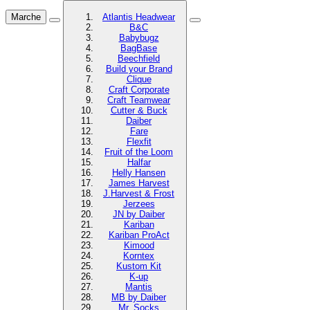
Marche
Atlantis Headwear
B&C
Babybugz
BagBase
Beechfield
Build your Brand
Clique
Craft Corporate
Craft Teamwear
Cutter & Buck
Daiber
Fare
Flexfit
Fruit of the Loom
Halfar
Helly Hansen
James Harvest
J.Harvest & Frost
Jerzees
JN by Daiber
Kariban
Kariban ProAct
Kimood
Korntex
Kustom Kit
K-up
Mantis
MB by Daiber
Mr. Socks