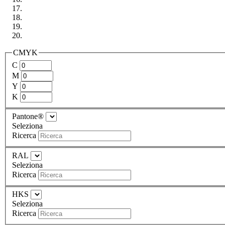
CMYK
C
M
Y
K
Pantone®
Seleziona
Ricerca
RAL
Seleziona
Ricerca
HKS
Seleziona
Ricerca