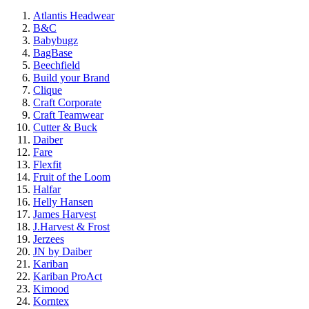
Atlantis Headwear
B&C
Babybugz
BagBase
Beechfield
Build your Brand
Clique
Craft Corporate
Craft Teamwear
Cutter & Buck
Daiber
Fare
Flexfit
Fruit of the Loom
Halfar
Helly Hansen
James Harvest
J.Harvest & Frost
Jerzees
JN by Daiber
Kariban
Kariban ProAct
Kimood
Korntex