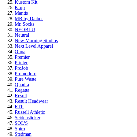
Kustom Kit
K-up
Mantis
MB by Daiber
Mr. Socks
NEOBLU
Neutral
New Morning Studios
Next Level Apparel
Onna
Premier
Printer
ProJob
Promodoro
Pure Waste
Quadra
Regatta
Result
Result Headwear
RTP
Russell Athletic
Seidensticker
SOL'S
Spiro
Stedman