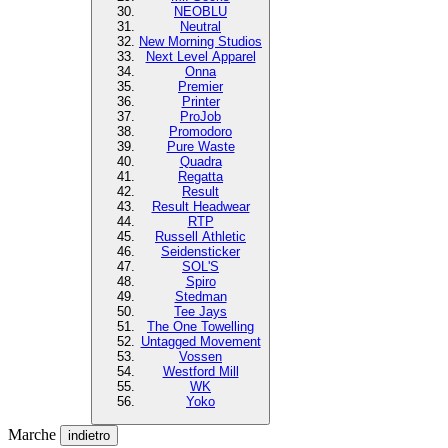
NEOBLU
Neutral
New Morning Studios
Next Level Apparel
Onna
Premier
Printer
ProJob
Promodoro
Pure Waste
Quadra
Regatta
Result
Result Headwear
RTP
Russell Athletic
Seidensticker
SOL'S
Spiro
Stedman
Tee Jays
The One Towelling
Untagged Movement
Vossen
Westford Mill
WK
Yoko
Marche
indietro