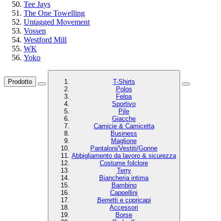
Tee Jays
The One Towelling
Untagged Movement
Vossen
Westford Mill
WK
Yoko
Prodotto
T-Shirts
Polos
Felpa
Sportivo
Pile
Giacche
Camicie & Camicetta
Business
Maglione
Pantaloni/Vestiti/Gonne
Abbigliamento da lavoro & sicurezza
Costume folclore
Terry
Biancheria intima
Bambino
Cappellini
Berretti e copricapi
Accessori
Borse