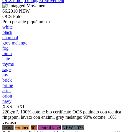
OCS Polo | Untagged Movement
66.2010
NEW
OCS Polo
Polo pesante piqué unisex
white
black
charcoal
grey melange
fog
birch
latte
thyme
sage
ray
brick
prune
aster
orion
navy
XXS – 5XL
220g/m², 100% cotone bio certificato OCS pettinato con tecnica
ringspun, lavato con enzimi, grey melange: 90% cotone, 10%
viscosa
heavy
combed
60°
neutral label
NEW 2026