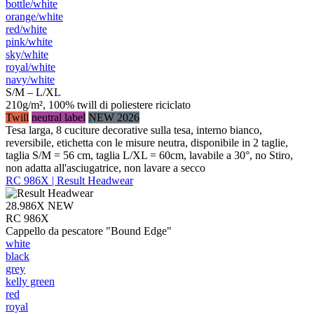
bottle/​white
orange/​white
red/​white
pink/​white
sky/​white
royal/​white
navy/​white
S/M – L/XL
210g/m², 100% twill di poliestere riciclato
Twill
neutral label
NEW 2026
Tesa larga, 8 cuciture decorative sulla tesa, interno bianco,
reversibile, etichetta con le misure neutra, disponibile in 2 taglie,
taglia S/M = 56 cm, taglia L/XL = 60cm, lavabile a 30°, no Stiro,
non adatta all'asciugatrice, non lavare a secco
RC 986X | Result Headwear
28.986X
NEW
RC 986X
Cappello da pescatore "Bound Edge"
white
black
grey
kelly green
red
royal