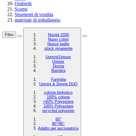
Ombrelli
Scarpe
Strumenti di vendita
materiale di imballaggio
Filtro
Novità 2026
Nuovi colori
Nuove taglie
stock rimanente
Uomini/Unisex
Unisex
Donna
Bambini
Famiglia
Uomini & Donne DUO
cotone biologico
100% cotone
>60% Polyestere
100% Polyestere
recycled polyester
60°
90°/95°
Adatto per asciugatrice