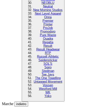
NEOBLU
Neutral
New Morning Studios
Next Level Apparel
Onna
Premier
Printer
ProJob
Promodoro
Pure Waste
Quadra
Regatta
Result
Result Headwear
RTP
Russell Athletic
Seidensticker
SOL'S
Spiro
Stedman
Tee Jays
The One Towelling
Untagged Movement
Vossen
Westford Mill
WK
Yoko
Marche
indietro