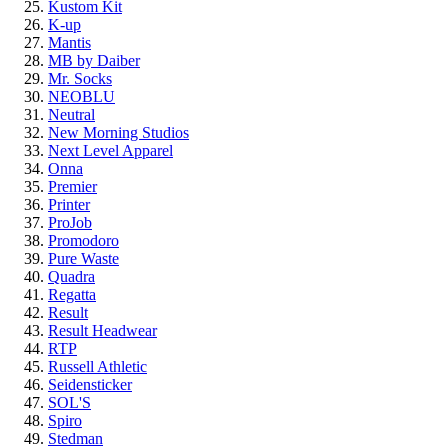
Kustom Kit
K-up
Mantis
MB by Daiber
Mr. Socks
NEOBLU
Neutral
New Morning Studios
Next Level Apparel
Onna
Premier
Printer
ProJob
Promodoro
Pure Waste
Quadra
Regatta
Result
Result Headwear
RTP
Russell Athletic
Seidensticker
SOL'S
Spiro
Stedman