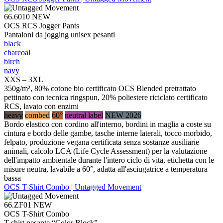
66.6010
NEW
OCS RCS Jogger Pants
Pantaloni da jogging unisex pesanti
black
charcoal
birch
navy
XXS – 3XL
350g/m², 80% cotone bio certificato OCS Blended pretrattato
pettinato con tecnica ringspun, 20% poliestere riciclato certificato
RCS, lavato con enzimi
heavy
combed
60°
neutral label
NEW 2026
Bordo elastico con cordino all'interno, bordini in maglia a coste su
cintura e bordo delle gambe, tasche interne laterali, tocco morbido,
felpato, produzione vegana certificata senza sostanze ausiliarie
animali, calcolo LCA (Life Cycle Assessment) per la valutazione
dell'impatto ambientale durante l'intero ciclo di vita, etichetta con le
misure neutra, lavabile a 60°, adatta all'asciugatrice a temperatura
bassa
OCS T-Shirt Combo | Untagged Movement
66.ZF01
NEW
OCS T-Shirt Combo
T-shirt pesante “Color Block”