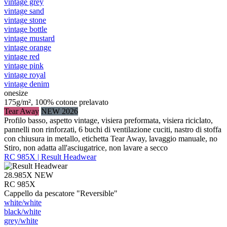
vintage grey
vintage sand
vintage stone
vintage bottle
vintage mustard
vintage orange
vintage red
vintage pink
vintage royal
vintage denim
onesize
175g/m², 100% cotone prelavato
Tear Away
NEW 2026
Profilo basso, aspetto vintage, visiera preformata, visiera riciclato,
pannelli non rinforzati, 6 buchi di ventilazione cuciti, nastro di stoffa
con chiusura in metallo, etichetta Tear Away, lavaggio manuale, no
Stiro, non adatta all'asciugatrice, non lavare a secco
RC 985X | Result Headwear
28.985X
NEW
RC 985X
Cappello da pescatore "Reversible"
white/​white
black/​white
grey/​white