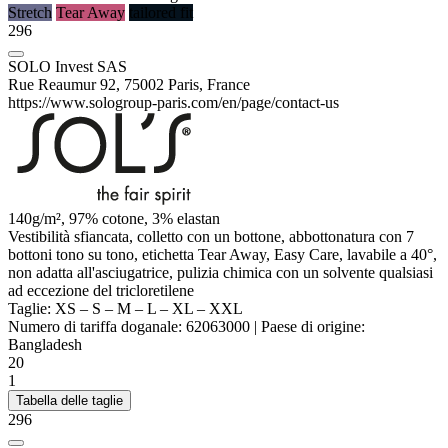
Stretch
Tear Away
tailored fit
296
SOLO Invest SAS
Rue Reaumur 92, 75002 Paris, France
https://www.sologroup-paris.com/en/page/contact-us
140g/m², 97% cotone, 3%
elastan
Vestibilità sfiancata, colletto con un bottone, abbottonatura con 7
bottoni tono su tono, etichetta Tear Away, Easy Care, lavabile a 40°,
non adatta all'asciugatrice, pulizia chimica con un solvente qualsiasi
ad eccezione del tricloretilene
Taglie:
XS
–
S
–
M
–
L
–
XL
–
XXL
Numero di tariffa doganale:
62063000
|
Paese di origine:
Bangladesh
20
1
Tabella delle taglie
296