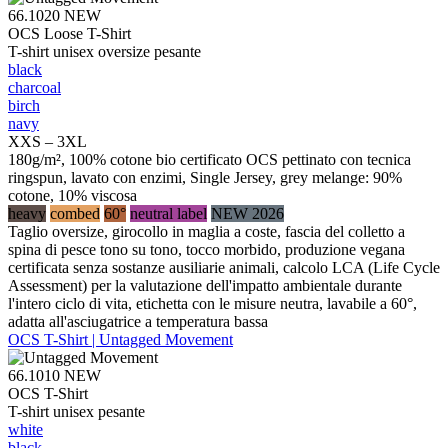
66.1020
NEW
OCS Loose T-Shirt
T-shirt unisex oversize pesante
black
charcoal
birch
navy
XXS – 3XL
180g/m², 100% cotone bio certificato OCS pettinato con tecnica
ringspun, lavato con enzimi, Single Jersey, grey melange: 90%
cotone, 10% viscosa
heavy
combed
60°
neutral label
NEW 2026
Taglio oversize, girocollo in maglia a coste, fascia del colletto a
spina di pesce tono su tono, tocco morbido, produzione vegana
certificata senza sostanze ausiliarie animali, calcolo LCA (Life Cycle
Assessment) per la valutazione dell'impatto ambientale durante
l'intero ciclo di vita, etichetta con le misure neutra, lavabile a 60°,
adatta all'asciugatrice a temperatura bassa
OCS T-Shirt | Untagged Movement
66.1010
NEW
OCS T-Shirt
T-shirt unisex pesante
white
black