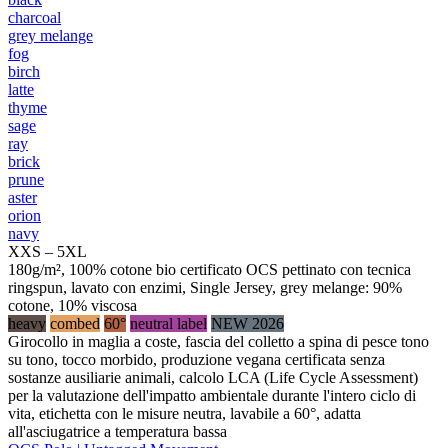
charcoal
grey melange
fog
birch
latte
thyme
sage
ray
brick
prune
aster
orion
navy
XXS – 5XL
180g/m², 100% cotone bio certificato OCS pettinato con tecnica
ringspun, lavato con enzimi, Single Jersey, grey melange: 90%
cotone, 10% viscosa
heavy
combed
60°
neutral label
NEW 2026
Girocollo in maglia a coste, fascia del colletto a spina di pesce tono
su tono, tocco morbido, produzione vegana certificata senza
sostanze ausiliarie animali, calcolo LCA (Life Cycle Assessment)
per la valutazione dell'impatto ambientale durante l'intero ciclo di
vita, etichetta con le misure neutra, lavabile a 60°, adatta
all'asciugatrice a temperatura bassa