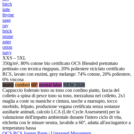
birch
latte
thyme
sage
ray
brick
prune
aster
orion
navy
XXS – 5XL
350g/m², 80% cotone bio certificato OCS Blended pretrattato
pettinato con tecnica ringspun, 20% poliestere riciclato certificato
RCS, lavato con enzimi, grey melange: 74% cotone, 20% poliestere,
6% viscosa
heavy
combed
60°
neutral label
NEW 2026
Cappuccio foderato tono su tono con cordino piatto, fascia del
colletto a spina di pesce tono su tono, mezzaluna nel colletto, 2x1
maglia a coste su maniche e cintura, tasche a marsupio, tocco
morbido, felpato, produzione vegana certificata senza sostanze
ausiliarie animali, calcolo LCA (Life Cycle Assessment) per la
valutazione dell'impatto ambientale durante l'intero ciclo di vita,
etichetta con le misure neutra, lavabile a 60°, adatta all'asciugatrice a
temperatura bassa
OCS RCS Jogger Pants | Untagged Movement