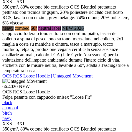
XXS – 5XL
350g/m², 80% cotone bio certificato OCS Blended pretrattato
pettinato con tecnica ringspun, 20% poliestere riciclato certificato
RCS, lavato con enzimi, grey melange: 74% cotone, 20% poliestere,
6% viscosa
heavy
combed
60°
neutral label
NEW 2026
Cappuccio foderato tono su tono con cordino piatto, fascia del
colletto a spina di pesce tono su tono, mezzaluna nel colletto, 2x1
maglia a coste su maniche e cintura, tasca a marsupio, tocco
morbido, felpato, produzione vegana certificata senza sostanze
ausiliarie animali, calcolo LCA (Life Cycle Assessment) per la
valutazione dell'impatto ambientale durante l'intero ciclo di vita,
etichetta con le misure neutra, lavabile a 60°, adatta all'asciugatrice a
temperatura bassa
OCS RCS Loose Hoodie | Untagged Movement
66.4020
NEW
OCS RCS Loose Hoodie
Felpa pesante con cappuccio unisex "Loose Fit"
black
charcoal
birch
navy
XXS – 3XL
350g/m², 80% cotone bio certificato OCS Blended pretrattato