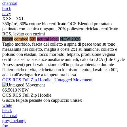
charcoal
birch
navy
XXS – 3XL
350g/m², 80% cotone bio certificato OCS Blended pretrattato
pettinato con tecnica ringspun, 20% poliestere riciclato certificato
RCS, lavato con enzimi
heavy
combed
60°
neutral label
NEW 2026
Taglio morbido, fascia del colletto a spina di pesce tono su tono,
mezzaluna nel colletto, maglia a coste 2x1 su maniche, colletto e
polsino con elastan, tocco morbido, felpato, produzione vegana
certificata senza sostanze ausiliarie animali, calcolo LCA (Life Cycle
Assessment) per la valutazione dell'impatto ambientale durante
l'intero ciclo di vita, etichetta con le misure neutra, lavabile a 60°,
adatta all'asciugatrice a temperatura bassa
OCS RCS Full Zip Hoodie | Untagged Movement
66.5010
NEW
OCS RCS Full Zip Hoodie
Giacca felpata pesante con cappuccio unisex
white
black
charcoal
grey melange
fog