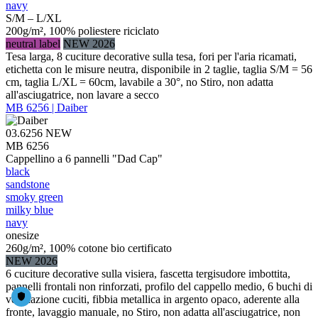
navy
S/M – L/XL
200g/m², 100% poliestere riciclato
neutral label
NEW 2026
Tesa larga, 8 cuciture decorative sulla tesa, fori per l'aria ricamati,
etichetta con le misure neutra, disponibile in 2 taglie, taglia S/M = 56
cm, taglia L/XL = 60cm, lavabile a 30°, no Stiro, non adatta
all'asciugatrice, non lavare a secco
MB 6256 | Daiber
03.6256
NEW
MB 6256
Cappellino a 6 pannelli "Dad Cap"
black
sandstone
smoky green
milky blue
navy
onesize
260g/m², 100% cotone bio certificato
NEW 2026
6 cuciture decorative sulla visiera, fascetta tergisudore imbottita,
pannelli frontali non rinforzati, profilo del cappello medio, 6 buchi di
ventilazione cuciti, fibbia metallica in argento opaco, aderente alla
fronte, lavaggio manuale, no Stiro, non adatta all'asciugatrice, non