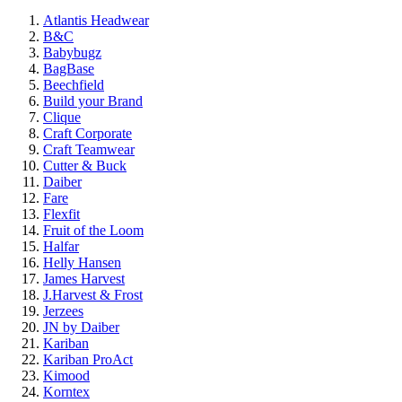
Atlantis Headwear
B&C
Babybugz
BagBase
Beechfield
Build your Brand
Clique
Craft Corporate
Craft Teamwear
Cutter & Buck
Daiber
Fare
Flexfit
Fruit of the Loom
Halfar
Helly Hansen
James Harvest
J.Harvest & Frost
Jerzees
JN by Daiber
Kariban
Kariban ProAct
Kimood
Korntex