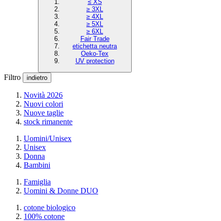
≤ XS
≥ 3XL
≥ 4XL
≥ 5XL
≥ 6XL
Fair Trade
etichetta neutra
Oeko-Tex
UV protection
Filtro
indietro
Novità 2026
Nuovi colori
Nuove taglie
stock rimanente
Uomini/Unisex
Unisex
Donna
Bambini
Famiglia
Uomini & Donne DUO
cotone biologico
100% cotone