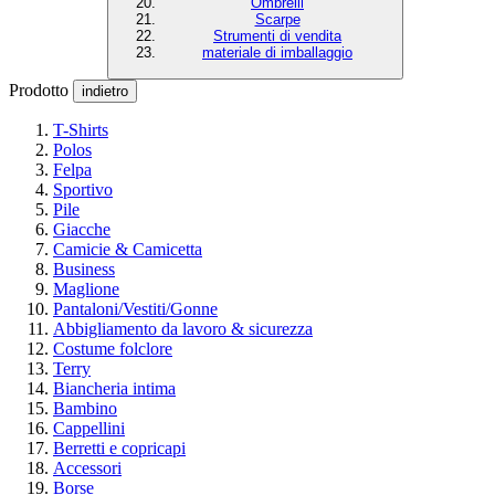
Ombrelli
Scarpe
Strumenti di vendita
materiale di imballaggio
Prodotto
indietro
T-Shirts
Polos
Felpa
Sportivo
Pile
Giacche
Camicie & Camicetta
Business
Maglione
Pantaloni/Vestiti/Gonne
Abbigliamento da lavoro & sicurezza
Costume folclore
Terry
Biancheria intima
Bambino
Cappellini
Berretti e copricapi
Accessori
Borse