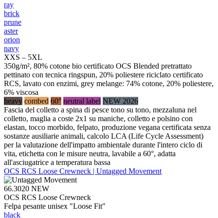
ray
brick
prune
aster
orion
navy
XXS – 5XL
350g/m², 80% cotone bio certificato OCS Blended pretrattato
pettinato con tecnica ringspun, 20% poliestere riciclato certificato
RCS, lavato con enzimi, grey melange: 74% cotone, 20% poliestere,
6% viscosa
heavy
combed
60°
neutral label
NEW 2026
Fascia del colletto a spina di pesce tono su tono, mezzaluna nel
colletto, maglia a coste 2x1 su maniche, colletto e polsino con
elastan, tocco morbido, felpato, produzione vegana certificata senza
sostanze ausiliarie animali, calcolo LCA (Life Cycle Assessment)
per la valutazione dell'impatto ambientale durante l'intero ciclo di
vita, etichetta con le misure neutra, lavabile a 60°, adatta
all'asciugatrice a temperatura bassa
OCS RCS Loose Crewneck | Untagged Movement
66.3020
NEW
OCS RCS Loose Crewneck
Felpa pesante unisex "Loose Fit"
black