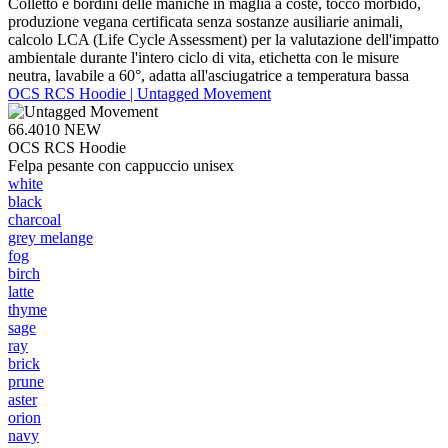
Colletto e bordini delle maniche in maglia a coste, tocco morbido,
produzione vegana certificata senza sostanze ausiliarie animali,
calcolo LCA (Life Cycle Assessment) per la valutazione dell'impatto
ambientale durante l'intero ciclo di vita, etichetta con le misure
neutra, lavabile a 60°, adatta all'asciugatrice a temperatura bassa
OCS RCS Hoodie | Untagged Movement
66.4010
NEW
OCS RCS Hoodie
Felpa pesante con cappuccio unisex
white
black
charcoal
grey melange
fog
birch
latte
thyme
sage
ray
brick
prune
aster
orion
navy