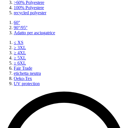
>60% Polyestere
100% Polyestere
recycled polyester
60°
90°/95°
Adatto per asciugatrice
≤ XS
≥ 3XL
≥ 4XL
≥ 5XL
≥ 6XL
Fair Trade
etichetta neutra
Oeko-Tex
UV protection