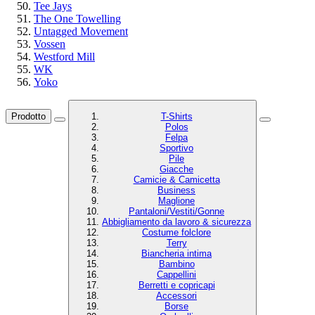
Tee Jays
The One Towelling
Untagged Movement
Vossen
Westford Mill
WK
Yoko
Prodotto
T-Shirts
Polos
Felpa
Sportivo
Pile
Giacche
Camicie & Camicetta
Business
Maglione
Pantaloni/Vestiti/Gonne
Abbigliamento da lavoro & sicurezza
Costume folclore
Terry
Biancheria intima
Bambino
Cappellini
Berretti e copricapi
Accessori
Borse