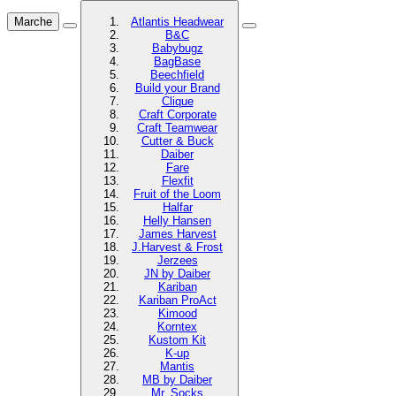
Marche
Atlantis Headwear
B&C
Babybugz
BagBase
Beechfield
Build your Brand
Clique
Craft Corporate
Craft Teamwear
Cutter & Buck
Daiber
Fare
Flexfit
Fruit of the Loom
Halfar
Helly Hansen
James Harvest
J.Harvest & Frost
Jerzees
JN by Daiber
Kariban
Kariban ProAct
Kimood
Korntex
Kustom Kit
K-up
Mantis
MB by Daiber
Mr. Socks