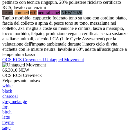
pettinato con tecnica ringspun, 20% poliestere riciclato certificato
RCS, lavato con enzimi
heavy
combed
60°
neutral label
NEW 2026
Taglio morbido, cappuccio foderato tono su tono con cordino piatto,
fascia del colletto a spina di pesce tono su tono, mezzaluna nel
colletto, 2x1 maglia a coste su maniche e cintura, tasca a marsupio,
tocco morbido, felpato, produzione vegana certificata senza sostanze
ausiliarie animali, calcolo LCA (Life Cycle Assessment) per la
valutazione dell'impatto ambientale durante l'intero ciclo di vita,
etichetta con le misure neutra, lavabile a 60°, adatta all'asciugatrice a
temperatura bassa
OCS RCS Crewneck | Untagged Movement
66.3010
NEW
OCS RCS Crewneck
Felpa pesante unisex
white
black
charcoal
grey melange
fog
birch
latte
thyme
sage