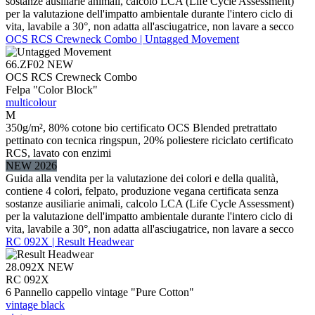
sostanze ausiliarie animali, calcolo LCA (Life Cycle Assessment)
per la valutazione dell'impatto ambientale durante l'intero ciclo di
vita, lavabile a 30°, non adatta all'asciugatrice, non lavare a secco
OCS RCS Crewneck Combo | Untagged Movement
66.ZF02
NEW
OCS RCS Crewneck Combo
Felpa "Color Block"
multicolour
M
350g/m², 80% cotone bio certificato OCS Blended pretrattato
pettinato con tecnica ringspun, 20% poliestere riciclato certificato
RCS, lavato con enzimi
NEW 2026
Guida alla vendita per la valutazione dei colori e della qualità,
contiene 4 colori, felpato, produzione vegana certificata senza
sostanze ausiliarie animali, calcolo LCA (Life Cycle Assessment)
per la valutazione dell'impatto ambientale durante l'intero ciclo di
vita, lavabile a 30°, non adatta all'asciugatrice, non lavare a secco
RC 092X | Result Headwear
28.092X
NEW
RC 092X
6 Pannello cappello vintage "Pure Cotton"
vintage black